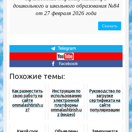
дошкольного и школьного образования №84
от 27 февраля 2026 года
Скачать
Похожие темы:
Как разместить
Инструкция по
Руководство по
свою работу на
использованию
загрузке
сайте
электронной
сертификата на
ommalashtirish.u
платформы
сайте
z?
ommalashtirish.u
популяризации
z (видео)
Какой срок
Объявлены
Завершается