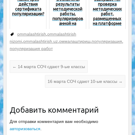
действия
результаты
проверка
сертификата
методической
методических
популяризации?
работы,
работ,
популяризиров
размещенных
анной на
на платформе
региональном и
популяризации
республиканско
ommalashtirish
,
ommalashtirish
м уровнях
nizomi
,
ommalashtirish.uz
,
оммалаштириш
,
популяризация
,
популяризация работ
←
14 марта СОЧ сдают 9-ые классы
16 марта СОЧ сдают 10-ые классы
→
Добавить комментарий
Для отправки комментария вам необходимо
авторизоваться
.