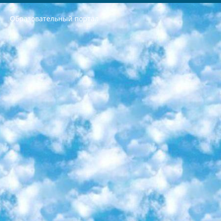
Образовательный портал
РЕСПУБЛИКА УЗБЕКИСТАН МИНИСТРЕРСТВО ДОШКОЛЬНОГО И ШКОЛЬНОГО ОБРАЗОВАНИЯ КОМАНДА в общеобразовательных учреждениях в 2023-2024 учебном году организация и проведение итоговой государственной аттестации обучающихся о Министра дошкольного и школьного образования Республики Узбекистан от 4 марта 2008 года (постановлением Минюста от 20 марта 2008 года № 1778 государственной регистрации) «Итоговое состояние учащихся общего среднего образования на основании положения об утверждении положения об аттестации общего среднего образования выпускной экзамен студентов в образовательных учреждениях в 2023-2024 учебном году В целях организации и прохождения аттестации приказываю: 1. Следующее: перечень предметов, по которым будет проводиться итоговая государственная аттестация и экзамен формы перевода согласно приложению 1; сертификаты международного образца, оценивающие уровень владения иностранными языками перечень согласно приложению 2; 2. Педагогический при специализированных образовательных учреждениях. научно-практический центр квалификации и международной оценки (Д.Давидова) 2024 г. До 25 марта: задания по предметам, по которым будет проводиться итоговая аттестация разработка и утверждение технических условий; итоговая аттестация на основании разработанного предметного задания разработка вопросов по предметам (устно и письменно), экзамен передача; общеобразовательные средние школы и специальные учебные заведения учащиеся выпускных классов школ и интернатов в агентской системе подготовка базы данных экзаменационных материалов и критериев оценки; перевод базы экзаменационных материалов на все языки обучения подать в Республиканский образовательный центр для изготовления; варианты экзаменов на основе разработанных контрольных материалов пусть будут поставлены задачи формирования. 3. Республиканский образовательный центр (Ш.Худайкулов) до 5 апреля 2024 года. до: база данных предоставленных экзаменационных материалов на все языки обучения перевод и экспертиза; для слепых, слабовидящих, глухих, слабослышащих и умственно отсталых детей учащиеся выпускных классов специализированных школ и школ-интернатов база данных экзаменационных материалов на всех преподаваемых языках подготовка критериев оценки; специализированные школы для умственно отсталых детей и технологии для учащихся выпускных классов школ-интернатов разработка соответствующих рекомендаций и критериев проведения ЕГЭ по естествознанию давать задания. 4. Педагогический при специализированных образовательных учреждениях. Научно-практический центр навыков и международной оценки (Д.Давидова), Республика образовательный центр (Худайкулов Ш.) итоговый государственный аттестационный экзамен ориентирован на творческое и логическое мышление при подготовке базы материалов учитывать введение заданий. 5. Следует отметить, что: сертификат государственного образца о знании общеобразовательного предмета и как минимум национальный уровень B1 по предметам на иностранных языках, указанным в Приложении 2. или международно признанный сертификат эквивалентного уровня студенты, изучающие определенный предмет, освобождаются от экзамена; по соответствующим предметам запланирована итоговая государственная аттестация за день до дня, путем жеребьевки Рабочей группой (в письменной форме по предметам, проводимым в форме) из числа сформированных вариантов выбрано 2 варианта; 2 выбранных варианта экзамена анонсированы на официальном сайте министерства и все выпускники по всей стране на основе этих вариантов проводит итоговую государственную аттестацию. 6. Государственное образование учащихся средних общеобразовательных учреждений. знания в соответствии с квалификационными требованиями, которые необходимо приобрести на основании стандартов итоговый (выпускной) контроль для 9 и 11 классов в целях тестирования Экзамены (далее – экзамены) состоят из предметов, перечисленных в приложении 1. будет сделано. 7. Экзамены пройдут с 26 мая по 15 июня 2024 г. (кроме науки физического воспитания). 8. Физическая для учащихся 9 классов общесредних образовательных учреждений. Экзамены по предмету «Образование, квалификация медицина» 1-6 мая 2024 года. сотрудники перевести под присмотр (с отклонениями в физическом или умственном развитии) специализированная школа для детей, школы-интернаты и со сколиозом школы-интернаты санаторного типа для больных детей исключены). 9. Он был слепым, слабовидящим и имел нарушения опорно-двигательного аппарата. экзамены в специализированных школах и интернатах для детей должны проводиться исходя из требований, предъявляемых к общеобразовательным учреждениям (физкультура кроме науки). 10. Специализированная школа для глухих и слабослышащих детей. и экзамены в интернатах и быть реализован в виде письменного теста по математике. 11. Специальность для умственно отсталых детей. Для 9 класса Родной язык и литературное письмо Государственный язык (язык обучения – узбекский). для неклассов) написано Математическое письмо Письменная/устная история Узбекистана Физическое воспитание практично Итоговый контроль Для 11 класса Написание родного языка и литературы (эссе) Математическое письмо Узбекский язык (обучение на узбекском языке) не посещающее общее среднее образование для учреждений)/Образовательное учреждение выбор письменный и устный Иностранный язык письменный/устный Письменная/устная история Узбекистана *По выбору студента:  Химия  Физика  Основы государственного права  География 10 бесплатных образовательных ресурсов - Мы составили подборку онлайн-проектов с интерактивными упражнениями, видеолекциями и статьями. Они помогут вам обрести новые и освежить старые знания бесплатно. 1. «ИНТУИТ» Старейшая образовательная площадка Рунета. Здесь вы найдёте сотни текстовых и видеокурсов на десятки различных тем — от программирования до психологии. Многие курсы подготовлены российскими университетами и крупными международными компаниями вроде Intel и Microsoft. Самостоятельное обучение бесплатное, но желающие могут оплатить услуги персональных наставников. 2. «Смартия» знакомит с актуальными профессиями и подсказывает, как им обучаться. Выбрав заинтересовавшую вас специальность — SMM-специалист, фотограф, веб-дизайнер или другую, — увидите список необходимых для неё умений. Чтобы вы могли освоить их самостоятельно, для каждого умения площадка отображает подборку ссылок на учебные материалы. Хотя «Смартия» ориентируется на русскоязычную аудиторию, часть контента всё же доступна только на английском. 3. «Лекторий Физтеха» Проект Московского физико-технического института (Физтеха). С его помощью вы можете смотреть онлайн серии лекций, записанные на видео в этом вузе. В числе доступных предметов — физика, биология, химия, информационные технологии и другие. К некоторым лекциям администрация ресурса прилагает готовые конспекты, которые можно скачивать в PDF-формате. 4. ITMOcourses Онлайн-площадка Санкт-Петербургского национального исследовательского университета информационных технологий, механики и оптики (ИТМО). Ресурс предоставляет свободный доступ к курсам, разработанным в этом вузе. Каталог материалов разбит на четыре категории: «Оптические системы и технологии», «Приборостроение и робототехника», «Информационные технологии» и «Биотехнологии». Курсы состоят из видеолекций, интерактивных демонстраций и заданий. 5. «КиберЛенинка» Электронная научная библиотека открытого доступа. Каталог площадки регулярно обрастает текстами статей из различных научных изданий. Сгруппированные по журналам и рубрикам публикации можно читать онлайн или скачивать целиком в PDF-формате. Проект нацелен на популяризацию науки за счёт открытого доступа к качественной информации. 6. «ПостНаука» На этом ресурсе публикуют подборки видеолекций, составленные экспертами из разных отраслей и объединённые общими темами. Среди них, к примеру, есть серии «Биоинформатика и геномика», «Культура средневековой Скандинавии» и Cinema Studies о теории кино. Каждая подборка лекций — логически связанная история, рассказанная экспертом от первого лица. Кроме того, на сайте появляются научно-образовательные статьи и тесты на разные темы. 7. «Newочём» Команда проекта «Newочём» отбирает самые интересные тексты из англоязычных СМИ и переводит те из них, за которые голосуют участники сообщества «ВКонтакте». По большей части это научно-популярные статьи. Редакторы придумывают лишь заголовки, в остальном содержание переводов соответствует оригиналам. Полные тексты можно читать прямо в социальной сети. 8. InternetUrok Онлайн-база материалов по основным дисциплинам школьной программы. Информация на сайте структурирована по классам, предметам и темам (урокам). Каждый урок состоит из видеолекций и конспектов. Есть также интерактивные тренажёры и тесты для закрепления пройденного материала. Даже если вы давно окончили школу, возможность повторить программу старших классов всегда может пригодиться. 9. Edutainme Ещё один ресурс об образовании. В отличие от Newtonew, как мне кажется, Edutainme больше ориентируется на представителей индустрии: педагогов, предпринимателей, разработчиков образовательных проектов. Но и любой, кто просто стремится к саморазвитию, найдёт на сайте много полезного и интересного для себя. Например, информацию о новых курсах и образовательных сервисах. 10. Newtonew Онлайн-медиа об образовании и обучении в широком смысле. Авторы Newtonew пишут об инструментах, заведениях, тактиках и стратегиях, которые помогают учить других и получать новые знания самостоятельно. На этой площадке вы найдёте новости, обзоры, аналитические мат