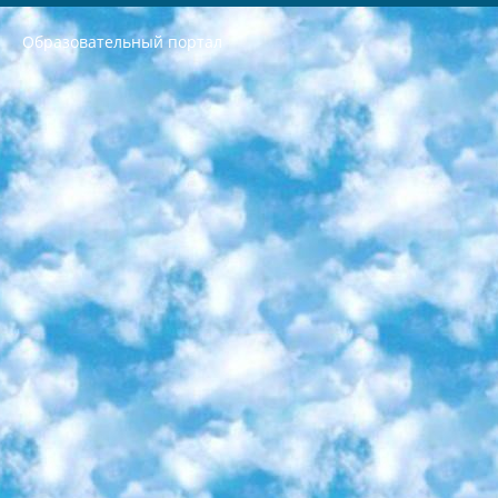
Образовательный портал
РЕСПУБЛИКА УЗБЕКИСТАН МИНИСТРЕРСТВО ДОШКОЛЬНОГО И ШКОЛЬНОГО ОБРАЗОВАНИЯ КОМАНДА в общеобразовательных учреждениях в 2023-2024 учебном году организация и проведение итоговой государственной аттестации обучающихся о Министра дошкольного и школьного образования Республики Узбекистан от 4 марта 2008 года (постановлением Минюста от 20 марта 2008 года № 1778 государственной регистрации) «Итоговое состояние учащихся общего среднего образования на основании положения об утверждении положения об аттестации общего среднего образования выпускной экзамен студентов в образовательных учреждениях в 2023-2024 учебном году В целях организации и прохождения аттестации приказываю: 1. Следующее: перечень предметов, по которым будет проводиться итоговая государственная аттестация и экзамен формы перевода согласно приложению 1; сертификаты международного образца, оценивающие уровень владения иностранными языками перечень согласно приложению 2; 2. Педагогический при специализированных образовательных учреждениях. научно-практический центр квалификации и международной оценки (Д.Давидова) 2024 г. До 25 марта: задания по предметам, по которым будет проводиться итоговая аттестация разработка и утверждение технических условий; итоговая аттестация на основании разработанного предметного задания разработка вопросов по предметам (устно и письменно), экзамен передача; общеобразовательные средние школы и специальные учебные заведения учащиеся выпускных классов школ и интернатов в агентской системе подготовка базы данных экзаменационных материалов и критериев оценки; перевод базы экзаменационных материалов на все языки обучения подать в Республиканский образовательный центр для изготовления; варианты экзаменов на основе разработанных контрольных материалов пусть будут поставлены задачи формирования. 3. Республиканский образовательный центр (Ш.Худайкулов) до 5 апреля 2024 года. до: база данных предоставленных экзаменационных материалов на все языки обучения перевод и экспертиза; для слепых, слабовидящих, глухих, слабослышащих и умственно отсталых детей учащиеся выпускных классов специализированных школ и школ-интернатов база данных экзаменационных материалов на всех преподаваемых языках подготовка критериев оценки; специализированные школы для умственно отсталых детей и технологии для учащихся выпускных классов школ-интернатов разработка соответствующих рекомендаций и критериев проведения ЕГЭ по естествознанию давать задания. 4. Педагогический при специализированных образовательных учреждениях. Научно-практический центр навыков и международной оценки (Д.Давидова), Республика образовательный центр (Худайкулов Ш.) итоговый государственный аттестационный экзамен ориентирован на творческое и логическое мышление при подготовке базы материалов учитывать введение заданий. 5. Следует отметить, что: сертификат государственного образца о знании общеобразовательного предмета и как минимум национальный уровень B1 по предметам на иностранных языках, указанным в Приложении 2. или международно признанный сертификат эквивалентного уровня студенты, изучающие определенный предмет, освобождаются от экзамена; по соответствующим предметам запланирована итоговая государственная аттестация за день до дня, путем жеребьевки Рабочей группой (в письменной форме по предметам, проводимым в форме) из числа сформированных вариантов выбрано 2 варианта; 2 выбранных варианта экзамена анонсированы на официальном сайте министерства и все выпускники по всей стране на основе этих вариантов проводит итоговую государственную аттестацию. 6. Государственное образование учащихся средних общеобразовательных учреждений. знания в соответствии с квалификационными требованиями, которые необходимо приобрести на основании стандартов итоговый (выпускной) контроль для 9 и 11 классов в целях тестирования Экзамены (далее – экзамены) состоят из предметов, перечисленных в приложении 1. будет сделано. 7. Экзамены пройдут с 26 мая по 15 июня 2024 г. (кроме науки физического воспитания). 8. Физическая для учащихся 9 классов общесредних образовательных учреждений. Экзамены по предмету «Образование, квалификация медицина» 1-6 мая 2024 года. сотрудники перевести под присмотр (с отклонениями в физическом или умственном развитии) специализированная школа для детей, школы-интернаты и со сколиозом школы-интернаты санаторного типа для больных детей исключены). 9. Он был слепым, слабовидящим и имел нарушения опорно-двигательного аппарата. экзамены в специализированных школах и интернатах для детей должны проводиться исходя из требований, предъявляемых к общеобразовательным учреждениям (физкультура кроме науки). 10. Специализированная школа для глухих и слабослышащих детей. и экзамены в интернатах и быть реализован в виде письменного теста по математике. 11. Специальность для умственно отсталых детей. Для 9 класса Родной язык и литературное письмо Государственный язык (язык обучения – узбекский). для неклассов) написано Математическое письмо Письменная/устная история Узбекистана Физическое воспитание практично Итоговый контроль Для 11 класса Написание родного языка и литературы (эссе) Математическое письмо Узбекский язык (обучение на узбекском языке) не посещающее общее среднее образование для учреждений)/Образовательное учреждение выбор письменный и устный Иностранный язык письменный/устный Письменная/устная история Узбекистана *По выбору студента:  Химия  Физика  Основы государственного права  География 10 бесплатных образовательных ресурсов - Мы составили подборку онлайн-проектов с интерактивными упражнениями, видеолекциями и статьями. Они помогут вам обрести новые и освежить старые знания бесплатно. 1. «ИНТУИТ» Старейшая образовательная площадка Рунета. Здесь вы найдёте сотни текстовых и видеокурсов на десятки различных тем — от программирования до психологии. Многие курсы подготовлены российскими университетами и крупными международными компаниями вроде Intel и Microsoft. Самостоятельное обучение бесплатное, но желающие могут оплатить услуги персональных наставников. 2. «Смартия» знакомит с актуальными профессиями и подсказывает, как им обучаться. Выбрав заинтересовавшую вас специальность — SMM-специалист, фотограф, веб-дизайнер или другую, — увидите список необходимых для неё умений. Чтобы вы могли освоить их самостоятельно, для каждого умения площадка отображает подборку ссылок на учебные материалы. Хотя «Смартия» ориентируется на русскоязычную аудиторию, часть контента всё же доступна только на английском. 3. «Лекторий Физтеха» Проект Московского физико-технического института (Физтеха). С его помощью вы можете смотреть онлайн серии лекций, записанные на видео в этом вузе. В числе доступных предметов — физика, биология, химия, информационные технологии и другие. К некоторым лекциям администрация ресурса прилагает готовые конспекты, которые можно скачивать в PDF-формате. 4. ITMOcourses Онлайн-площадка Санкт-Петербургского национального исследовательского университета информационных технологий, механики и оптики (ИТМО). Ресурс предоставляет свободный доступ к курсам, разработанным в этом вузе. Каталог материалов разбит на четыре категории: «Оптические системы и технологии», «Приборостроение и робототехника», «Информационные технологии» и «Биотехнологии». Курсы состоят из видеолекций, интерактивных демонстраций и заданий. 5. «КиберЛенинка» Электронная научная библиотека открытого доступа. Каталог площадки регулярно обрастает текстами статей из различных научных изданий. Сгруппированные по журналам и рубрикам публикации можно читать онлайн или скачивать целиком в PDF-формате. Проект нацелен на популяризацию науки за счёт открытого доступа к качественной информации. 6. «ПостНаука» На этом ресурсе публикуют подборки видеолекций, составленные экспертами из разных отраслей и объединённые общими темами. Среди них, к примеру, есть серии «Биоинформатика и геномика», «Культура средневековой Скандинавии» и Cinema Studies о теории кино. Каждая подборка лекций — логически связанная история, рассказанная экспертом от первого лица. Кроме того, на сайте появляются научно-образовательные статьи и тесты на разные темы. 7. «Newочём» Команда проекта «Newочём» отбирает самые интересные тексты из англоязычных СМИ и переводит те из них, за которые голосуют участники сообщества «ВКонтакте». По большей части это научно-популярные статьи. Редакторы придумывают лишь заголовки, в остальном содержание переводов соответствует оригиналам. Полные тексты можно читать прямо в социальной сети. 8. InternetUrok Онлайн-база материалов по основным дисциплинам школьной программы. Информация на сайте структурирована по классам, предметам и темам (урокам). Каждый урок состоит из видеолекций и конспектов. Есть также интерактивные тренажёры и тесты для закрепления пройденного материала. Даже если вы давно окончили школу, возможность повторить программу старших классов всегда может пригодиться. 9. Edutainme Ещё один ресурс об образовании. В отличие от Newtonew, как мне кажется, Edutainme больше ориентируется на представителей индустрии: педагогов, предпринимателей, разработчиков образовательных проектов. Но и любой, кто просто стремится к саморазвитию, найдёт на сайте много полезного и интересного для себя. Например, информацию о новых курсах и образовательных сервисах. 10. Newtonew Онлайн-медиа об образовании и обучении в широком смысле. Авторы Newtonew пишут об инструментах, заведениях, тактиках и стратегиях, которые помогают учить других и получать новые знания самостоятельно. На этой площадке вы найдёте новости, обзоры, аналитические мат