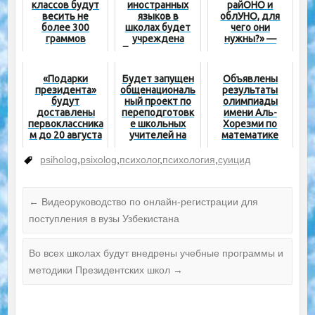
классов будут
иностранных
райОНО и
весить не
языков в
облУНО, для
более 300
школах будет
чего они
граммов
учреждена
нужны?» —
Президентская
президент
премия. Высшая
награда – 500
«Подарки
Будет запущен
Объявлены
миллионов
президента»
общенациональ
результаты
сумов
будут
ный проект по
олимпиады
доставлены
переподготовк
имени Аль-
первоклассника
е школьных
Хорезми по
м до 20 августа
учителей на
математике
основе новых
среди учащихся
методик
7-х классов
psiholog
,
psixolog
,
психолог
,
психология
,
суицид
←
Видеоруководство по онлайн-регистрации для
поступления в вузы Узбекистана
Во всех школах будут внедрены учебные программы и
методики Президентских школ
→