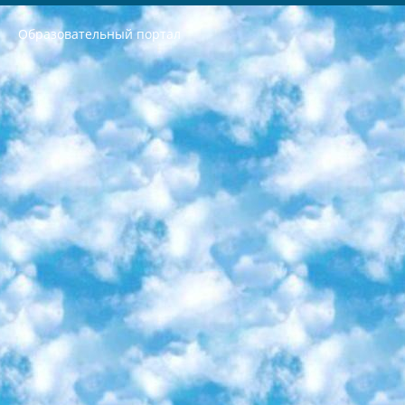
Образовательный портал
РЕСПУБЛИКА УЗБЕКИСТАН МИНИСТРЕРСТВО ДОШКОЛЬНОГО И ШКОЛЬНОГО ОБРАЗОВАНИЯ КОМАНДА в общеобразовательных учреждениях в 2023-2024 учебном году организация и проведение итоговой государственной аттестации обучающихся о Министра дошкольного и школьного образования Республики Узбекистан от 4 марта 2008 года (постановлением Минюста от 20 марта 2008 года № 1778 государственной регистрации) «Итоговое состояние учащихся общего среднего образования на основании положения об утверждении положения об аттестации общего среднего образования выпускной экзамен студентов в образовательных учреждениях в 2023-2024 учебном году В целях организации и прохождения аттестации приказываю: 1. Следующее: перечень предметов, по которым будет проводиться итоговая государственная аттестация и экзамен формы перевода согласно приложению 1; сертификаты международного образца, оценивающие уровень владения иностранными языками перечень согласно приложению 2; 2. Педагогический при специализированных образовательных учреждениях. научно-практический центр квалификации и международной оценки (Д.Давидова) 2024 г. До 25 марта: задания по предметам, по которым будет проводиться итоговая аттестация разработка и утверждение технических условий; итоговая аттестация на основании разработанного предметного задания разработка вопросов по предметам (устно и письменно), экзамен передача; общеобразовательные средние школы и специальные учебные заведения учащиеся выпускных классов школ и интернатов в агентской системе подготовка базы данных экзаменационных материалов и критериев оценки; перевод базы экзаменационных материалов на все языки обучения подать в Республиканский образовательный центр для изготовления; варианты экзаменов на основе разработанных контрольных материалов пусть будут поставлены задачи формирования. 3. Республиканский образовательный центр (Ш.Худайкулов) до 5 апреля 2024 года. до: база данных предоставленных экзаменационных материалов на все языки обучения перевод и экспертиза; для слепых, слабовидящих, глухих, слабослышащих и умственно отсталых детей учащиеся выпускных классов специализированных школ и школ-интернатов база данных экзаменационных материалов на всех преподаваемых языках подготовка критериев оценки; специализированные школы для умственно отсталых детей и технологии для учащихся выпускных классов школ-интернатов разработка соответствующих рекомендаций и критериев проведения ЕГЭ по естествознанию давать задания. 4. Педагогический при специализированных образовательных учреждениях. Научно-практический центр навыков и международной оценки (Д.Давидова), Республика образовательный центр (Худайкулов Ш.) итоговый государственный аттестационный экзамен ориентирован на творческое и логическое мышление при подготовке базы материалов учитывать введение заданий. 5. Следует отметить, что: сертификат государственного образца о знании общеобразовательного предмета и как минимум национальный уровень B1 по предметам на иностранных языках, указанным в Приложении 2. или международно признанный сертификат эквивалентного уровня студенты, изучающие определенный предмет, освобождаются от экзамена; по соответствующим предметам запланирована итоговая государственная аттестация за день до дня, путем жеребьевки Рабочей группой (в письменной форме по предметам, проводимым в форме) из числа сформированных вариантов выбрано 2 варианта; 2 выбранных варианта экзамена анонсированы на официальном сайте министерства и все выпускники по всей стране на основе этих вариантов проводит итоговую государственную аттестацию. 6. Государственное образование учащихся средних общеобразовательных учреждений. знания в соответствии с квалификационными требованиями, которые необходимо приобрести на основании стандартов итоговый (выпускной) контроль для 9 и 11 классов в целях тестирования Экзамены (далее – экзамены) состоят из предметов, перечисленных в приложении 1. будет сделано. 7. Экзамены пройдут с 26 мая по 15 июня 2024 г. (кроме науки физического воспитания). 8. Физическая для учащихся 9 классов общесредних образовательных учреждений. Экзамены по предмету «Образование, квалификация медицина» 1-6 мая 2024 года. сотрудники перевести под присмотр (с отклонениями в физическом или умственном развитии) специализированная школа для детей, школы-интернаты и со сколиозом школы-интернаты санаторного типа для больных детей исключены). 9. Он был слепым, слабовидящим и имел нарушения опорно-двигательного аппарата. экзамены в специализированных школах и интернатах для детей должны проводиться исходя из требований, предъявляемых к общеобразовательным учреждениям (физкультура кроме науки). 10. Специализированная школа для глухих и слабослышащих детей. и экзамены в интернатах и быть реализован в виде письменного теста по математике. 11. Специальность для умственно отсталых детей. Для 9 класса Родной язык и литературное письмо Государственный язык (язык обучения – узбекский). для неклассов) написано Математическое письмо Письменная/устная история Узбекистана Физическое воспитание практично Итоговый контроль Для 11 класса Написание родного языка и литературы (эссе) Математическое письмо Узбекский язык (обучение на узбекском языке) не посещающее общее среднее образование для учреждений)/Образовательное учреждение выбор письменный и устный Иностранный язык письменный/устный Письменная/устная история Узбекистана *По выбору студента:  Химия  Физика  Основы государственного права  География 10 бесплатных образовательных ресурсов - Мы составили подборку онлайн-проектов с интерактивными упражнениями, видеолекциями и статьями. Они помогут вам обрести новые и освежить старые знания бесплатно. 1. «ИНТУИТ» Старейшая образовательная площадка Рунета. Здесь вы найдёте сотни текстовых и видеокурсов на десятки различных тем — от программирования до психологии. Многие курсы подготовлены российскими университетами и крупными международными компаниями вроде Intel и Microsoft. Самостоятельное обучение бесплатное, но желающие могут оплатить услуги персональных наставников. 2. «Смартия» знакомит с актуальными профессиями и подсказывает, как им обучаться. Выбрав заинтересовавшую вас специальность — SMM-специалист, фотограф, веб-дизайнер или другую, — увидите список необходимых для неё умений. Чтобы вы могли освоить их самостоятельно, для каждого умения площадка отображает подборку ссылок на учебные материалы. Хотя «Смартия» ориентируется на русскоязычную аудиторию, часть контента всё же доступна только на английском. 3. «Лекторий Физтеха» Проект Московского физико-технического института (Физтеха). С его помощью вы можете смотреть онлайн серии лекций, записанные на видео в этом вузе. В числе доступных предметов — физика, биология, химия, информационные технологии и другие. К некоторым лекциям администрация ресурса прилагает готовые конспекты, которые можно скачивать в PDF-формате. 4. ITMOcourses Онлайн-площадка Санкт-Петербургского национального исследовательского университета информационных технологий, механики и оптики (ИТМО). Ресурс предоставляет свободный доступ к курсам, разработанным в этом вузе. Каталог материалов разбит на четыре категории: «Оптические системы и технологии», «Приборостроение и робототехника», «Информационные технологии» и «Биотехнологии». Курсы состоят из видеолекций, интерактивных демонстраций и заданий. 5. «КиберЛенинка» Электронная научная библиотека открытого доступа. Каталог площадки регулярно обрастает текстами статей из различных научных изданий. Сгруппированные по журналам и рубрикам публикации можно читать онлайн или скачивать целиком в PDF-формате. Проект нацелен на популяризацию науки за счёт открытого доступа к качественной информации. 6. «ПостНаука» На этом ресурсе публикуют подборки видеолекций, составленные экспертами из разных отраслей и объединённые общими темами. Среди них, к примеру, есть серии «Биоинформатика и геномика», «Культура средневековой Скандинавии» и Cinema Studies о теории кино. Каждая подборка лекций — логически связанная история, рассказанная экспертом от первого лица. Кроме того, на сайте появляются научно-образовательные статьи и тесты на разные темы. 7. «Newочём» Команда проекта «Newочём» отбирает самые интересные тексты из англоязычных СМИ и переводит те из них, за которые голосуют участники сообщества «ВКонтакте». По большей части это научно-популярные статьи. Редакторы придумывают лишь заголовки, в остальном содержание переводов соответствует оригиналам. Полные тексты можно читать прямо в социальной сети. 8. InternetUrok Онлайн-база материалов по основным дисциплинам школьной программы. Информация на сайте структурирована по классам, предметам и темам (урокам). Каждый урок состоит из видеолекций и конспектов. Есть также интерактивные тренажёры и тесты для закрепления пройденного материала. Даже если вы давно окончили школу, возможность повторить программу старших классов всегда может пригодиться. 9. Edutainme Ещё один ресурс об образовании. В отличие от Newtonew, как мне кажется, Edutainme больше ориентируется на представителей индустрии: педагогов, предпринимателей, разработчиков образовательных проектов. Но и любой, кто просто стремится к саморазвитию, найдёт на сайте много полезного и интересного для себя. Например, информацию о новых курсах и образовательных сервисах. 10. Newtonew Онлайн-медиа об образовании и обучении в широком смысле. Авторы Newtonew пишут об инструментах, заведениях, тактиках и стратегиях, которые помогают учить других и получать новые знания самостоятельно. На этой площадке вы найдёте новости, обзоры, аналитические мат