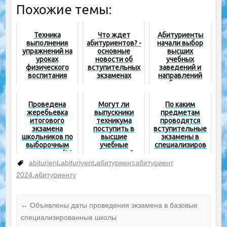
Похожие темы:
Техника
Что ждет
Абитуриенты
выполнения
абитуриентов? -
начали выбор
упражнений на
основные
высших
уроках
новости об
учебных
физического
вступительных
заведений и
воспитания
экзаменах
направлений
обучения
Проведена
Могут ли
По каким
жеребьевка
выпускники
предметам
итогового
техникума
проводятся
экзамена
поступить в
вступительные
школьников по
высшие
экзамены в
выборочным
учебные
специализиров
предметам (11
заведения?
анные школы и
класс)
школы-
abiturient
,
abituriyent
,
абитуриент
,
абитуриент
интернаты?
2024
,
абитуриенту
←
Объявлены даты проведения экзамена в базовые
специализированные школы