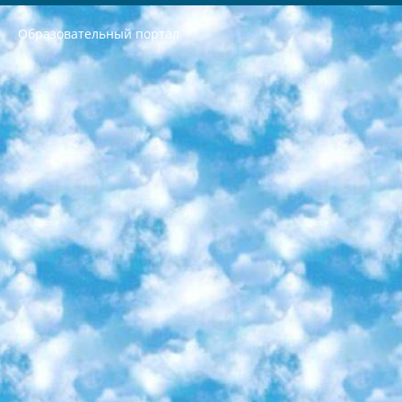
Образовательный портал
РЕСПУБЛИКА УЗБЕКИСТАН МИНИСТРЕРСТВО ДОШКОЛЬНОГО И ШКОЛЬНОГО ОБРАЗОВАНИЯ КОМАНДА в общеобразовательных учреждениях в 2023-2024 учебном году организация и проведение итоговой государственной аттестации обучающихся о Министра дошкольного и школьного образования Республики Узбекистан от 4 марта 2008 года (постановлением Минюста от 20 марта 2008 года № 1778 государственной регистрации) «Итоговое состояние учащихся общего среднего образования на основании положения об утверждении положения об аттестации общего среднего образования выпускной экзамен студентов в образовательных учреждениях в 2023-2024 учебном году В целях организации и прохождения аттестации приказываю: 1. Следующее: перечень предметов, по которым будет проводиться итоговая государственная аттестация и экзамен формы перевода согласно приложению 1; сертификаты международного образца, оценивающие уровень владения иностранными языками перечень согласно приложению 2; 2. Педагогический при специализированных образовательных учреждениях. научно-практический центр квалификации и международной оценки (Д.Давидова) 2024 г. До 25 марта: задания по предметам, по которым будет проводиться итоговая аттестация разработка и утверждение технических условий; итоговая аттестация на основании разработанного предметного задания разработка вопросов по предметам (устно и письменно), экзамен передача; общеобразовательные средние школы и специальные учебные заведения учащиеся выпускных классов школ и интернатов в агентской системе подготовка базы данных экзаменационных материалов и критериев оценки; перевод базы экзаменационных материалов на все языки обучения подать в Республиканский образовательный центр для изготовления; варианты экзаменов на основе разработанных контрольных материалов пусть будут поставлены задачи формирования. 3. Республиканский образовательный центр (Ш.Худайкулов) до 5 апреля 2024 года. до: база данных предоставленных экзаменационных материалов на все языки обучения перевод и экспертиза; для слепых, слабовидящих, глухих, слабослышащих и умственно отсталых детей учащиеся выпускных классов специализированных школ и школ-интернатов база данных экзаменационных материалов на всех преподаваемых языках подготовка критериев оценки; специализированные школы для умственно отсталых детей и технологии для учащихся выпускных классов школ-интернатов разработка соответствующих рекомендаций и критериев проведения ЕГЭ по естествознанию давать задания. 4. Педагогический при специализированных образовательных учреждениях. Научно-практический центр навыков и международной оценки (Д.Давидова), Республика образовательный центр (Худайкулов Ш.) итоговый государственный аттестационный экзамен ориентирован на творческое и логическое мышление при подготовке базы материалов учитывать введение заданий. 5. Следует отметить, что: сертификат государственного образца о знании общеобразовательного предмета и как минимум национальный уровень B1 по предметам на иностранных языках, указанным в Приложении 2. или международно признанный сертификат эквивалентного уровня студенты, изучающие определенный предмет, освобождаются от экзамена; по соответствующим предметам запланирована итоговая государственная аттестация за день до дня, путем жеребьевки Рабочей группой (в письменной форме по предметам, проводимым в форме) из числа сформированных вариантов выбрано 2 варианта; 2 выбранных варианта экзамена анонсированы на официальном сайте министерства и все выпускники по всей стране на основе этих вариантов проводит итоговую государственную аттестацию. 6. Государственное образование учащихся средних общеобразовательных учреждений. знания в соответствии с квалификационными требованиями, которые необходимо приобрести на основании стандартов итоговый (выпускной) контроль для 9 и 11 классов в целях тестирования Экзамены (далее – экзамены) состоят из предметов, перечисленных в приложении 1. будет сделано. 7. Экзамены пройдут с 26 мая по 15 июня 2024 г. (кроме науки физического воспитания). 8. Физическая для учащихся 9 классов общесредних образовательных учреждений. Экзамены по предмету «Образование, квалификация медицина» 1-6 мая 2024 года. сотрудники перевести под присмотр (с отклонениями в физическом или умственном развитии) специализированная школа для детей, школы-интернаты и со сколиозом школы-интернаты санаторного типа для больных детей исключены). 9. Он был слепым, слабовидящим и имел нарушения опорно-двигательного аппарата. экзамены в специализированных школах и интернатах для детей должны проводиться исходя из требований, предъявляемых к общеобразовательным учреждениям (физкультура кроме науки). 10. Специализированная школа для глухих и слабослышащих детей. и экзамены в интернатах и быть реализован в виде письменного теста по математике. 11. Специальность для умственно отсталых детей. Для 9 класса Родной язык и литературное письмо Государственный язык (язык обучения – узбекский). для неклассов) написано Математическое письмо Письменная/устная история Узбекистана Физическое воспитание практично Итоговый контроль Для 11 класса Написание родного языка и литературы (эссе) Математическое письмо Узбекский язык (обучение на узбекском языке) не посещающее общее среднее образование для учреждений)/Образовательное учреждение выбор письменный и устный Иностранный язык письменный/устный Письменная/устная история Узбекистана *По выбору студента:  Химия  Физика  Основы государственного права  География 10 бесплатных образовательных ресурсов - Мы составили подборку онлайн-проектов с интерактивными упражнениями, видеолекциями и статьями. Они помогут вам обрести новые и освежить старые знания бесплатно. 1. «ИНТУИТ» Старейшая образовательная площадка Рунета. Здесь вы найдёте сотни текстовых и видеокурсов на десятки различных тем — от программирования до психологии. Многие курсы подготовлены российскими университетами и крупными международными компаниями вроде Intel и Microsoft. Самостоятельное обучение бесплатное, но желающие могут оплатить услуги персональных наставников. 2. «Смартия» знакомит с актуальными профессиями и подсказывает, как им обучаться. Выбрав заинтересовавшую вас специальность — SMM-специалист, фотограф, веб-дизайнер или другую, — увидите список необходимых для неё умений. Чтобы вы могли освоить их самостоятельно, для каждого умения площадка отображает подборку ссылок на учебные материалы. Хотя «Смартия» ориентируется на русскоязычную аудиторию, часть контента всё же доступна только на английском. 3. «Лекторий Физтеха» Проект Московского физико-технического института (Физтеха). С его помощью вы можете смотреть онлайн серии лекций, записанные на видео в этом вузе. В числе доступных предметов — физика, биология, химия, информационные технологии и другие. К некоторым лекциям администрация ресурса прилагает готовые конспекты, которые можно скачивать в PDF-формате. 4. ITMOcourses Онлайн-площадка Санкт-Петербургского национального исследовательского университета информационных технологий, механики и оптики (ИТМО). Ресурс предоставляет свободный доступ к курсам, разработанным в этом вузе. Каталог материалов разбит на четыре категории: «Оптические системы и технологии», «Приборостроение и робототехника», «Информационные технологии» и «Биотехнологии». Курсы состоят из видеолекций, интерактивных демонстраций и заданий. 5. «КиберЛенинка» Электронная научная библиотека открытого доступа. Каталог площадки регулярно обрастает текстами статей из различных научных изданий. Сгруппированные по журналам и рубрикам публикации можно читать онлайн или скачивать целиком в PDF-формате. Проект нацелен на популяризацию науки за счёт открытого доступа к качественной информации. 6. «ПостНаука» На этом ресурсе публикуют подборки видеолекций, составленные экспертами из разных отраслей и объединённые общими темами. Среди них, к примеру, есть серии «Биоинформатика и геномика», «Культура средневековой Скандинавии» и Cinema Studies о теории кино. Каждая подборка лекций — логически связанная история, рассказанная экспертом от первого лица. Кроме того, на сайте появляются научно-образовательные статьи и тесты на разные темы. 7. «Newочём» Команда проекта «Newочём» отбирает самые интересные тексты из англоязычных СМИ и переводит те из них, за которые голосуют участники сообщества «ВКонтакте». По большей части это научно-популярные статьи. Редакторы придумывают лишь заголовки, в остальном содержание переводов соответствует оригиналам. Полные тексты можно читать прямо в социальной сети. 8. InternetUrok Онлайн-база материалов по основным дисциплинам школьной программы. Информация на сайте структурирована по классам, предметам и темам (урокам). Каждый урок состоит из видеолекций и конспектов. Есть также интерактивные тренажёры и тесты для закрепления пройденного материала. Даже если вы давно окончили школу, возможность повторить программу старших классов всегда может пригодиться. 9. Edutainme Ещё один ресурс об образовании. В отличие от Newtonew, как мне кажется, Edutainme больше ориентируется на представителей индустрии: педагогов, предпринимателей, разработчиков образовательных проектов. Но и любой, кто просто стремится к саморазвитию, найдёт на сайте много полезного и интересного для себя. Например, информацию о новых курсах и образовательных сервисах. 10. Newtonew Онлайн-медиа об образовании и обучении в широком смысле. Авторы Newtonew пишут об инструментах, заведениях, тактиках и стратегиях, которые помогают учить других и получать новые знания самостоятельно. На этой площадке вы найдёте новости, обзоры, аналитические мат