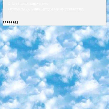
© Все права защищены
РЕСПУБЛИКА УЗБЕКИСТАН МИНИСТРЕРСТВО ДОШКОЛЬНОГО И ШКОЛЬНОГО ОБРАЗОВАНИЯ КОМАНДА в общеобразовательных учреждениях в 2023-2024 учебном году организация и проведение итоговой государственной аттестации обучающихся о Министра дошкольного и школьного образования Республики Узбекистан от 4 марта 2008 года (постановлением Минюста от 20 марта 2008 года № 1778 государственной регистрации) «Итоговое состояние учащихся общего среднего образования на основании положения об утверждении положения об аттестации общего среднего образования выпускной экзамен студентов в образовательных учреждениях в 2023-2024 учебном году В целях организации и прохождения аттестации приказываю: 1. Следующее: перечень предметов, по которым будет проводиться итоговая государственная аттестация и экзамен формы перевода согласно приложению 1; сертификаты международного образца, оценивающие уровень владения иностранными языками перечень согласно приложению 2; 2. Педагогический при специализированных образовательных учреждениях. научно-практический центр квалификации и международной оценки (Д.Давидова) 2024 г. До 25 марта: задания по предметам, по которым будет проводиться итоговая аттестация разработка и утверждение технических условий; итоговая аттестация на основании разработанного предметного задания разработка вопросов по предметам (устно и письменно), экзамен передача; общеобразовательные средние школы и специальные учебные заведения учащиеся выпускных классов школ и интернатов в агентской системе подготовка базы данных экзаменационных материалов и критериев оценки; перевод базы экзаменационных материалов на все языки обучения подать в Республиканский образовательный центр для изготовления; варианты экзаменов на основе разработанных контрольных материалов пусть будут поставлены задачи формирования. 3. Республиканский образовательный центр (Ш.Худайкулов) до 5 апреля 2024 года. до: база данных предоставленных экзаменационных материалов на все языки обучения перевод и экспертиза; для слепых, слабовидящих, глухих, слабослышащих и умственно отсталых детей учащиеся выпускных классов специализированных школ и школ-интернатов база данных экзаменационных материалов на всех преподаваемых языках подготовка критериев оценки; специализированные школы для умственно отсталых детей и технологии для учащихся выпускных классов школ-интернатов разработка соответствующих рекомендаций и критериев проведения ЕГЭ по естествознанию давать задания. 4. Педагогический при специализированных образовательных учреждениях. Научно-практический центр навыков и международной оценки (Д.Давидова), Республика образовательный центр (Худайкулов Ш.) итоговый государственный аттестационный экзамен ориентирован на творческое и логическое мышление при подготовке базы материалов учитывать введение заданий. 5. Следует отметить, что: сертификат государственного образца о знании общеобразовательного предмета и как минимум национальный уровень B1 по предметам на иностранных языках, указанным в Приложении 2. или международно признанный сертификат эквивалентного уровня студенты, изучающие определенный предмет, освобождаются от экзамена; по соответствующим предметам запланирована итоговая государственная аттестация за день до дня, путем жеребьевки Рабочей группой (в письменной форме по предметам, проводимым в форме) из числа сформированных вариантов выбрано 2 варианта; 2 выбранных варианта экзамена анонсированы на официальном сайте министерства и все выпускники по всей стране на основе этих вариантов проводит итоговую государственную аттестацию. 6. Государственное образование учащихся средних общеобразовательных учреждений. знания в соответствии с квалификационными требованиями, которые необходимо приобрести на основании стандартов итоговый (выпускной) контроль для 9 и 11 классов в целях тестирования Экзамены (далее – экзамены) состоят из предметов, перечисленных в приложении 1. будет сделано. 7. Экзамены пройдут с 26 мая по 15 июня 2024 г. (кроме науки физического воспитания). 8. Физическая для учащихся 9 классов общесредних образовательных учреждений. Экзамены по предмету «Образование, квалификация медицина» 1-6 мая 2024 года. сотрудники перевести под присмотр (с отклонениями в физическом или умственном развитии) специализированная школа для детей, школы-интернаты и со сколиозом школы-интернаты санаторного типа для больных детей исключены). 9. Он был слепым, слабовидящим и имел нарушения опорно-двигательного аппарата. экзамены в специализированных школах и интернатах для детей должны проводиться исходя из требований, предъявляемых к общеобразовательным учреждениям (физкультура кроме науки). 10. Специализированная школа для глухих и слабослышащих детей. и экзамены в интернатах и быть реализован в виде письменного теста по математике. 11. Специальность для умственно отсталых детей. Для 9 класса Родной язык и литературное письмо Государственный язык (язык обучения – узбекский). для неклассов) написано Математическое письмо Письменная/устная история Узбекистана Физическое воспитание практично Итоговый контроль Для 11 класса Написание родного языка и литературы (эссе) Математическое письмо Узбекский язык (обучение на узбекском языке) не посещающее общее среднее образование для учреждений)/Образовательное учреждение выбор письменный и устный Иностранный язык письменный/устный Письменная/устная история Узбекистана *По выбору студента:  Химия  Физика  Основы государственного права  География 10 бесплатных образовательных ресурсов - Мы составили подборку онлайн-проектов с интерактивными упражнениями, видеолекциями и статьями. Они помогут вам обрести новые и освежить старые знания бесплатно. 1. «ИНТУИТ» Старейшая образовательная площадка Рунета. Здесь вы найдёте сотни текстовых и видеокурсов на десятки различных тем — от программирования до психологии. Многие курсы подготовлены российскими университетами и крупными международными компаниями вроде Intel и Microsoft. Самостоятельное обучение бесплатное, но желающие могут оплатить услуги персональных наставников. 2. «Смартия» знакомит с актуальными профессиями и подсказывает, как им обучаться. Выбрав заинтересовавшую вас специальность — SMM-специалист, фотограф, веб-дизайнер или другую, — увидите список необходимых для неё умений. Чтобы вы могли освоить их самостоятельно, для каждого умения площадка отображает подборку ссылок на учебные материалы. Хотя «Смартия» ориентируется на русскоязычную аудиторию, часть контента всё же доступна только на английском. 3. «Лекторий Физтеха» Проект Московского физико-технического института (Физтеха). С его помощью вы можете смотреть онлайн серии лекций, записанные на видео в этом вузе. В числе доступных предметов — физика, биология, химия, информационные технологии и другие. К некоторым лекциям администрация ресурса прилагает готовые конспекты, которые можно скачивать в PDF-формате. 4. ITMOcourses Онлайн-площадка Санкт-Петербургского национального исследовательского университета информационных технологий, механики и оптики (ИТМО). Ресурс предоставляет свободный доступ к курсам, разработанным в этом вузе. Каталог материалов разбит на четыре категории: «Оптические системы и технологии», «Приборостроение и робототехника», «Информационные технологии» и «Биотехнологии». Курсы состоят из видеолекций, интерактивных демонстраций и заданий. 5. «КиберЛенинка» Электронная научная библиотека открытого доступа. Каталог площадки регулярно обрастает текстами статей из различных научных изданий. Сгруппированные по журналам и рубрикам публикации можно читать онлайн или скачивать целиком в PDF-формате. Проект нацелен на популяризацию науки за счёт открытого доступа к качественной информации. 6. «ПостНаука» На этом ресурсе публикуют подборки видеолекций, составленные экспертами из разных отраслей и объединённые общими темами. Среди них, к примеру, есть серии «Биоинформатика и геномика», «Культура средневековой Скандинавии» и Cinema Studies о теории кино. Каждая подборка лекций — логически связанная история, рассказанная экспертом от первого лица. Кроме того, на сайте появляются научно-образовательные статьи и тесты на разные темы. 7. «Newочём» Команда проекта «Newочём» отбирает самые интересные тексты из англоязычных СМИ и переводит те из них, за которые голосуют участники сообщества «ВКонтакте». По большей части это научно-популярные статьи. Редакторы придумывают лишь заголовки, в остальном содержание переводов соответствует оригиналам. Полные тексты можно читать прямо в социальной сети. 8. InternetUrok Онлайн-база материалов по основным дисциплинам школьной программы. Информация на сайте структурирована по классам, предметам и темам (урокам). Каждый урок состоит из видеолекций и конспектов. Есть также интерактивные тренажёры и тесты для закрепления пройденного материала. Даже если вы давно окончили школу, возможность повторить программу старших классов всегда может пригодиться. 9. Edutainme Ещё один ресурс об образовании. В отличие от Newtonew, как мне кажется, Edutainme больше ориентируется на представителей индустрии: педагогов, предпринимателей, разработчиков образовательных проектов. Но и любой, кто просто стремится к саморазвитию, найдёт на сайте много полезного и интересного для себя. Например, информацию о новых курсах и образовательных сервисах. 10. Newtonew Онлайн-медиа об образовании и обучении в широком смысле. Авторы Newtonew пишут об инструментах, заведениях, тактиках и стратегиях, которые помогают учить других и получать новые знания самостоятельно. На этой площадке вы найдёте новости, обзоры, аналитические мате
55863853