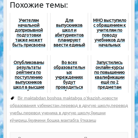
Похожие темы:
Учителям
Для
МНО выступило
начальной
выпускников
с обращением к
допризывной
школ и
учителям по
подготовки
абитуриентов
поводу
также может
планируют
учебников для
быть присвоена
ввести единый
начальных
категория
экзамен
классов
Опубликованы
Во всех
Запустились
результаты
образовательн
онлайн-курсы
рейтинга по
ых
по повышению
поступлению
учреждениях
квалификации
выпускников
будут
ещё по 2
школ в высшие
проводиться
предметам
учебные
рейды по
заведения
фактам
Bir maktabdan boshqa maktabga o‘tkazish
,
новости
принудительно
образования узбекистан
,
перевод в другую школу
,
перевод
го труда
учебы
,
перевод ученика в другую школу
,
ўқишни
кўчириш
,
ўқувчини бошқа мактабга ўтказиш