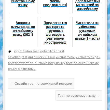
иностранному
члены
дополнительн
языку
предложения)
ых занятий по
английскому
языку
Вопросы
Предлагается
Части тела на
олимпиады по
расторгать
узбекском,
английскому
трудовые
русском и
языку (2021)
договоры с
английском
учителями
языке (1-часть)
иностранных
языков, не
имеющими
ingliz tilidan test
,
ingliz tilidan test
сертификата
savollari
,
test
,
английский язык
,
инглиз тили
,
инглиз тилидан
уровня B2
тест
,
тест
,
тест по английскому языку
,
тест по английскому
языку с ответами
←
Онлайн тест по всемирной истории
Тест по русскому языку
→