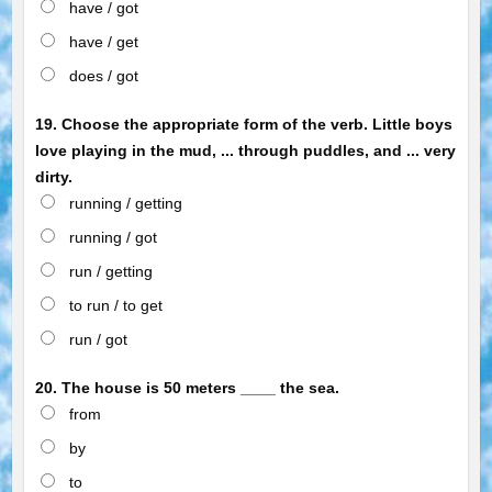
have / got
have / get
does / got
19. Choose the appropriate form of the verb. Little boys
love playing in the mud, ... through puddles, and ... very
dirty.
running / getting
running / got
run / getting
to run / to get
run / got
20. The house is 50 meters ____ the sea.
from
by
to