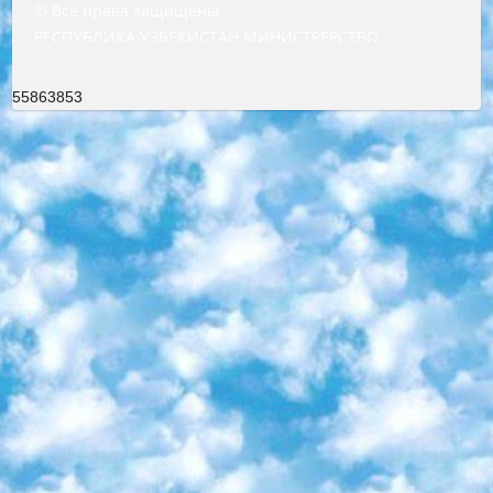
© Все права защищены
РЕСПУБЛИКА УЗБЕКИСТАН МИНИСТРЕРСТВО ДОШКОЛЬНОГО И ШКОЛЬНОГО ОБРАЗОВАНИЯ КОМАНДА в общеобразовательных учреждениях в 2023-2024 учебном году организация и проведение итоговой государственной аттестации обучающихся о Министра дошкольного и школьного образования Республики Узбекистан от 4 марта 2008 года (постановлением Минюста от 20 марта 2008 года № 1778 государственной регистрации) «Итоговое состояние учащихся общего среднего образования на основании положения об утверждении положения об аттестации общего среднего образования выпускной экзамен студентов в образовательных учреждениях в 2023-2024 учебном году В целях организации и прохождения аттестации приказываю: 1. Следующее: перечень предметов, по которым будет проводиться итоговая государственная аттестация и экзамен формы перевода согласно приложению 1; сертификаты международного образца, оценивающие уровень владения иностранными языками перечень согласно приложению 2; 2. Педагогический при специализированных образовательных учреждениях. научно-практический центр квалификации и международной оценки (Д.Давидова) 2024 г. До 25 марта: задания по предметам, по которым будет проводиться итоговая аттестация разработка и утверждение технических условий; итоговая аттестация на основании разработанного предметного задания разработка вопросов по предметам (устно и письменно), экзамен передача; общеобразовательные средние школы и специальные учебные заведения учащиеся выпускных классов школ и интернатов в агентской системе подготовка базы данных экзаменационных материалов и критериев оценки; перевод базы экзаменационных материалов на все языки обучения подать в Республиканский образовательный центр для изготовления; варианты экзаменов на основе разработанных контрольных материалов пусть будут поставлены задачи формирования. 3. Республиканский образовательный центр (Ш.Худайкулов) до 5 апреля 2024 года. до: база данных предоставленных экзаменационных материалов на все языки обучения перевод и экспертиза; для слепых, слабовидящих, глухих, слабослышащих и умственно отсталых детей учащиеся выпускных классов специализированных школ и школ-интернатов база данных экзаменационных материалов на всех преподаваемых языках подготовка критериев оценки; специализированные школы для умственно отсталых детей и технологии для учащихся выпускных классов школ-интернатов разработка соответствующих рекомендаций и критериев проведения ЕГЭ по естествознанию давать задания. 4. Педагогический при специализированных образовательных учреждениях. Научно-практический центр навыков и международной оценки (Д.Давидова), Республика образовательный центр (Худайкулов Ш.) итоговый государственный аттестационный экзамен ориентирован на творческое и логическое мышление при подготовке базы материалов учитывать введение заданий. 5. Следует отметить, что: сертификат государственного образца о знании общеобразовательного предмета и как минимум национальный уровень B1 по предметам на иностранных языках, указанным в Приложении 2. или международно признанный сертификат эквивалентного уровня студенты, изучающие определенный предмет, освобождаются от экзамена; по соответствующим предметам запланирована итоговая государственная аттестация за день до дня, путем жеребьевки Рабочей группой (в письменной форме по предметам, проводимым в форме) из числа сформированных вариантов выбрано 2 варианта; 2 выбранных варианта экзамена анонсированы на официальном сайте министерства и все выпускники по всей стране на основе этих вариантов проводит итоговую государственную аттестацию. 6. Государственное образование учащихся средних общеобразовательных учреждений. знания в соответствии с квалификационными требованиями, которые необходимо приобрести на основании стандартов итоговый (выпускной) контроль для 9 и 11 классов в целях тестирования Экзамены (далее – экзамены) состоят из предметов, перечисленных в приложении 1. будет сделано. 7. Экзамены пройдут с 26 мая по 15 июня 2024 г. (кроме науки физического воспитания). 8. Физическая для учащихся 9 классов общесредних образовательных учреждений. Экзамены по предмету «Образование, квалификация медицина» 1-6 мая 2024 года. сотрудники перевести под присмотр (с отклонениями в физическом или умственном развитии) специализированная школа для детей, школы-интернаты и со сколиозом школы-интернаты санаторного типа для больных детей исключены). 9. Он был слепым, слабовидящим и имел нарушения опорно-двигательного аппарата. экзамены в специализированных школах и интернатах для детей должны проводиться исходя из требований, предъявляемых к общеобразовательным учреждениям (физкультура кроме науки). 10. Специализированная школа для глухих и слабослышащих детей. и экзамены в интернатах и быть реализован в виде письменного теста по математике. 11. Специальность для умственно отсталых детей. Для 9 класса Родной язык и литературное письмо Государственный язык (язык обучения – узбекский). для неклассов) написано Математическое письмо Письменная/устная история Узбекистана Физическое воспитание практично Итоговый контроль Для 11 класса Написание родного языка и литературы (эссе) Математическое письмо Узбекский язык (обучение на узбекском языке) не посещающее общее среднее образование для учреждений)/Образовательное учреждение выбор письменный и устный Иностранный язык письменный/устный Письменная/устная история Узбекистана *По выбору студента:  Химия  Физика  Основы государственного права  География 10 бесплатных образовательных ресурсов - Мы составили подборку онлайн-проектов с интерактивными упражнениями, видеолекциями и статьями. Они помогут вам обрести новые и освежить старые знания бесплатно. 1. «ИНТУИТ» Старейшая образовательная площадка Рунета. Здесь вы найдёте сотни текстовых и видеокурсов на десятки различных тем — от программирования до психологии. Многие курсы подготовлены российскими университетами и крупными международными компаниями вроде Intel и Microsoft. Самостоятельное обучение бесплатное, но желающие могут оплатить услуги персональных наставников. 2. «Смартия» знакомит с актуальными профессиями и подсказывает, как им обучаться. Выбрав заинтересовавшую вас специальность — SMM-специалист, фотограф, веб-дизайнер или другую, — увидите список необходимых для неё умений. Чтобы вы могли освоить их самостоятельно, для каждого умения площадка отображает подборку ссылок на учебные материалы. Хотя «Смартия» ориентируется на русскоязычную аудиторию, часть контента всё же доступна только на английском. 3. «Лекторий Физтеха» Проект Московского физико-технического института (Физтеха). С его помощью вы можете смотреть онлайн серии лекций, записанные на видео в этом вузе. В числе доступных предметов — физика, биология, химия, информационные технологии и другие. К некоторым лекциям администрация ресурса прилагает готовые конспекты, которые можно скачивать в PDF-формате. 4. ITMOcourses Онлайн-площадка Санкт-Петербургского национального исследовательского университета информационных технологий, механики и оптики (ИТМО). Ресурс предоставляет свободный доступ к курсам, разработанным в этом вузе. Каталог материалов разбит на четыре категории: «Оптические системы и технологии», «Приборостроение и робототехника», «Информационные технологии» и «Биотехнологии». Курсы состоят из видеолекций, интерактивных демонстраций и заданий. 5. «КиберЛенинка» Электронная научная библиотека открытого доступа. Каталог площадки регулярно обрастает текстами статей из различных научных изданий. Сгруппированные по журналам и рубрикам публикации можно читать онлайн или скачивать целиком в PDF-формате. Проект нацелен на популяризацию науки за счёт открытого доступа к качественной информации. 6. «ПостНаука» На этом ресурсе публикуют подборки видеолекций, составленные экспертами из разных отраслей и объединённые общими темами. Среди них, к примеру, есть серии «Биоинформатика и геномика», «Культура средневековой Скандинавии» и Cinema Studies о теории кино. Каждая подборка лекций — логически связанная история, рассказанная экспертом от первого лица. Кроме того, на сайте появляются научно-образовательные статьи и тесты на разные темы. 7. «Newочём» Команда проекта «Newочём» отбирает самые интересные тексты из англоязычных СМИ и переводит те из них, за которые голосуют участники сообщества «ВКонтакте». По большей части это научно-популярные статьи. Редакторы придумывают лишь заголовки, в остальном содержание переводов соответствует оригиналам. Полные тексты можно читать прямо в социальной сети. 8. InternetUrok Онлайн-база материалов по основным дисциплинам школьной программы. Информация на сайте структурирована по классам, предметам и темам (урокам). Каждый урок состоит из видеолекций и конспектов. Есть также интерактивные тренажёры и тесты для закрепления пройденного материала. Даже если вы давно окончили школу, возможность повторить программу старших классов всегда может пригодиться. 9. Edutainme Ещё один ресурс об образовании. В отличие от Newtonew, как мне кажется, Edutainme больше ориентируется на представителей индустрии: педагогов, предпринимателей, разработчиков образовательных проектов. Но и любой, кто просто стремится к саморазвитию, найдёт на сайте много полезного и интересного для себя. Например, информацию о новых курсах и образовательных сервисах. 10. Newtonew Онлайн-медиа об образовании и обучении в широком смысле. Авторы Newtonew пишут об инструментах, заведениях, тактиках и стратегиях, которые помогают учить других и получать новые знания самостоятельно. На этой площадке вы найдёте новости, обзоры, аналитические мате
55863853