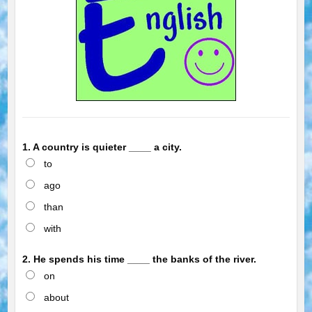
1. A country is quieter ____ a city.
to
ago
than
with
2. He spends his time ____ the banks of the river.
on
about