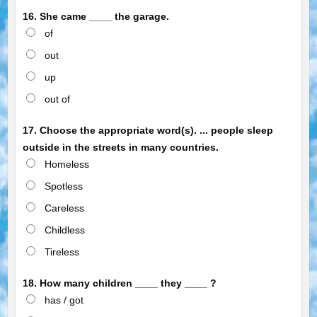
16. She came ____ the garage.
of
out
up
out of
17. Choose the appropriate word(s). ... people sleep
outside in the streets in many countries.
Homeless
Spotless
Careless
Childless
Tireless
18. How many children ____ they ____ ?
has / got