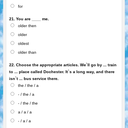
for
21. You are ____ me.
older then
older
oldest
older than
22. Choose the appropriate articles. We`ll go by ... train
to ... place called Dochester. It`s a long way, and there
isn`t ... bus service there.
the / the / a
- / the / a
- / the / the
a / a / a
- / a / a