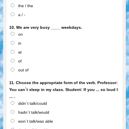
the / the
a / -
10. We are very busy ____ weekdays.
on
in
at
of
out of
11. Choose the appropriate form of the verb. Professor:
You can`t sleep in my class. Student: If you ... so loud I
... .
didn`t talk/could
hadn`t talk/would
won`t talk/was able