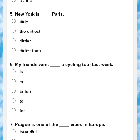
a / the
5. New York is ____ Paris.
dirty
the dirtiest
dirtier
dirtier than
6. My friends went ____ a cycling tour last week.
in
on
before
to
for
7. Prague is one of the ____ cities in Europe.
beautiful