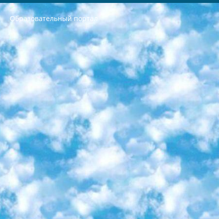
Образовательный портал
РЕСПУБЛИКА УЗБЕКИСТАН МИНИСТРЕРСТВО ДОШКОЛЬНОГО И ШКОЛЬНОГО ОБРАЗОВАНИЯ КОМАНДА в общеобразовательных учреждениях в 2023-2024 учебном году организация и проведение итоговой государственной аттестации обучающихся о Министра дошкольного и школьного образования Республики Узбекистан от 4 марта 2008 года (постановлением Минюста от 20 марта 2008 года № 1778 государственной регистрации) «Итоговое состояние учащихся общего среднего образования на основании положения об утверждении положения об аттестации общего среднего образования выпускной экзамен студентов в образовательных учреждениях в 2023-2024 учебном году В целях организации и прохождения аттестации приказываю: 1. Следующее: перечень предметов, по которым будет проводиться итоговая государственная аттестация и экзамен формы перевода согласно приложению 1; сертификаты международного образца, оценивающие уровень владения иностранными языками перечень согласно приложению 2; 2. Педагогический при специализированных образовательных учреждениях. научно-практический центр квалификации и международной оценки (Д.Давидова) 2024 г. До 25 марта: задания по предметам, по которым будет проводиться итоговая аттестация разработка и утверждение технических условий; итоговая аттестация на основании разработанного предметного задания разработка вопросов по предметам (устно и письменно), экзамен передача; общеобразовательные средние школы и специальные учебные заведения учащиеся выпускных классов школ и интернатов в агентской системе подготовка базы данных экзаменационных материалов и критериев оценки; перевод базы экзаменационных материалов на все языки обучения подать в Республиканский образовательный центр для изготовления; варианты экзаменов на основе разработанных контрольных материалов пусть будут поставлены задачи формирования. 3. Республиканский образовательный центр (Ш.Худайкулов) до 5 апреля 2024 года. до: база данных предоставленных экзаменационных материалов на все языки обучения перевод и экспертиза; для слепых, слабовидящих, глухих, слабослышащих и умственно отсталых детей учащиеся выпускных классов специализированных школ и школ-интернатов база данных экзаменационных материалов на всех преподаваемых языках подготовка критериев оценки; специализированные школы для умственно отсталых детей и технологии для учащихся выпускных классов школ-интернатов разработка соответствующих рекомендаций и критериев проведения ЕГЭ по естествознанию давать задания. 4. Педагогический при специализированных образовательных учреждениях. Научно-практический центр навыков и международной оценки (Д.Давидова), Республика образовательный центр (Худайкулов Ш.) итоговый государственный аттестационный экзамен ориентирован на творческое и логическое мышление при подготовке базы материалов учитывать введение заданий. 5. Следует отметить, что: сертификат государственного образца о знании общеобразовательного предмета и как минимум национальный уровень B1 по предметам на иностранных языках, указанным в Приложении 2. или международно признанный сертификат эквивалентного уровня студенты, изучающие определенный предмет, освобождаются от экзамена; по соответствующим предметам запланирована итоговая государственная аттестация за день до дня, путем жеребьевки Рабочей группой (в письменной форме по предметам, проводимым в форме) из числа сформированных вариантов выбрано 2 варианта; 2 выбранных варианта экзамена анонсированы на официальном сайте министерства и все выпускники по всей стране на основе этих вариантов проводит итоговую государственную аттестацию. 6. Государственное образование учащихся средних общеобразовательных учреждений. знания в соответствии с квалификационными требованиями, которые необходимо приобрести на основании стандартов итоговый (выпускной) контроль для 9 и 11 классов в целях тестирования Экзамены (далее – экзамены) состоят из предметов, перечисленных в приложении 1. будет сделано. 7. Экзамены пройдут с 26 мая по 15 июня 2024 г. (кроме науки физического воспитания). 8. Физическая для учащихся 9 классов общесредних образовательных учреждений. Экзамены по предмету «Образование, квалификация медицина» 1-6 мая 2024 года. сотрудники перевести под присмотр (с отклонениями в физическом или умственном развитии) специализированная школа для детей, школы-интернаты и со сколиозом школы-интернаты санаторного типа для больных детей исключены). 9. Он был слепым, слабовидящим и имел нарушения опорно-двигательного аппарата. экзамены в специализированных школах и интернатах для детей должны проводиться исходя из требований, предъявляемых к общеобразовательным учреждениям (физкультура кроме науки). 10. Специализированная школа для глухих и слабослышащих детей. и экзамены в интернатах и быть реализован в виде письменного теста по математике. 11. Специальность для умственно отсталых детей. Для 9 класса Родной язык и литературное письмо Государственный язык (язык обучения – узбекский). для неклассов) написано Математическое письмо Письменная/устная история Узбекистана Физическое воспитание практично Итоговый контроль Для 11 класса Написание родного языка и литературы (эссе) Математическое письмо Узбекский язык (обучение на узбекском языке) не посещающее общее среднее образование для учреждений)/Образовательное учреждение выбор письменный и устный Иностранный язык письменный/устный Письменная/устная история Узбекистана *По выбору студента:  Химия  Физика  Основы государственного права  География 10 бесплатных образовательных ресурсов - Мы составили подборку онлайн-проектов с интерактивными упражнениями, видеолекциями и статьями. Они помогут вам обрести новые и освежить старые знания бесплатно. 1. «ИНТУИТ» Старейшая образовательная площадка Рунета. Здесь вы найдёте сотни текстовых и видеокурсов на десятки различных тем — от программирования до психологии. Многие курсы подготовлены российскими университетами и крупными международными компаниями вроде Intel и Microsoft. Самостоятельное обучение бесплатное, но желающие могут оплатить услуги персональных наставников. 2. «Смартия» знакомит с актуальными профессиями и подсказывает, как им обучаться. Выбрав заинтересовавшую вас специальность — SMM-специалист, фотограф, веб-дизайнер или другую, — увидите список необходимых для неё умений. Чтобы вы могли освоить их самостоятельно, для каждого умения площадка отображает подборку ссылок на учебные материалы. Хотя «Смартия» ориентируется на русскоязычную аудиторию, часть контента всё же доступна только на английском. 3. «Лекторий Физтеха» Проект Московского физико-технического института (Физтеха). С его помощью вы можете смотреть онлайн серии лекций, записанные на видео в этом вузе. В числе доступных предметов — физика, биология, химия, информационные технологии и другие. К некоторым лекциям администрация ресурса прилагает готовые конспекты, которые можно скачивать в PDF-формате. 4. ITMOcourses Онлайн-площадка Санкт-Петербургского национального исследовательского университета информационных технологий, механики и оптики (ИТМО). Ресурс предоставляет свободный доступ к курсам, разработанным в этом вузе. Каталог материалов разбит на четыре категории: «Оптические системы и технологии», «Приборостроение и робототехника», «Информационные технологии» и «Биотехнологии». Курсы состоят из видеолекций, интерактивных демонстраций и заданий. 5. «КиберЛенинка» Электронная научная библиотека открытого доступа. Каталог площадки регулярно обрастает текстами статей из различных научных изданий. Сгруппированные по журналам и рубрикам публикации можно читать онлайн или скачивать целиком в PDF-формате. Проект нацелен на популяризацию науки за счёт открытого доступа к качественной информации. 6. «ПостНаука» На этом ресурсе публикуют подборки видеолекций, составленные экспертами из разных отраслей и объединённые общими темами. Среди них, к примеру, есть серии «Биоинформатика и геномика», «Культура средневековой Скандинавии» и Cinema Studies о теории кино. Каждая подборка лекций — логически связанная история, рассказанная экспертом от первого лица. Кроме того, на сайте появляются научно-образовательные статьи и тесты на разные темы. 7. «Newочём» Команда проекта «Newочём» отбирает самые интересные тексты из англоязычных СМИ и переводит те из них, за которые голосуют участники сообщества «ВКонтакте». По большей части это научно-популярные статьи. Редакторы придумывают лишь заголовки, в остальном содержание переводов соответствует оригиналам. Полные тексты можно читать прямо в социальной сети. 8. InternetUrok Онлайн-база материалов по основным дисциплинам школьной программы. Информация на сайте структурирована по классам, предметам и темам (урокам). Каждый урок состоит из видеолекций и конспектов. Есть также интерактивные тренажёры и тесты для закрепления пройденного материала. Даже если вы давно окончили школу, возможность повторить программу старших классов всегда может пригодиться. 9. Edutainme Ещё один ресурс об образовании. В отличие от Newtonew, как мне кажется, Edutainme больше ориентируется на представителей индустрии: педагогов, предпринимателей, разработчиков образовательных проектов. Но и любой, кто просто стремится к саморазвитию, найдёт на сайте много полезного и интересного для себя. Например, информацию о новых курсах и образовательных сервисах. 10. Newtonew Онлайн-медиа об образовании и обучении в широком смысле. Авторы Newtonew пишут об инструментах, заведениях, тактиках и стратегиях, которые помогают учить других и получать новые знания самостоятельно. На этой площадке вы найдёте новости, обзоры, аналитические мат