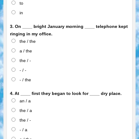
to
in
3. On ____ bright January morning ____ telephone kept
ringing in my office.
the / the
a / the
the / -
- / -
- / the
4. At ____ first they began to look for ____ dry place.
an / a
the / a
the / -
- / a