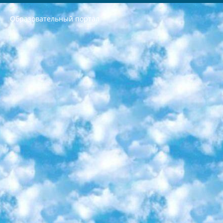
Образовательный портал
РЕСПУБЛИКА УЗБЕКИСТАН МИНИСТРЕРСТВО ДОШКОЛЬНОГО И ШКОЛЬНОГО ОБРАЗОВАНИЯ КОМАНДА в общеобразовательных учреждениях в 2023-2024 учебном году организация и проведение итоговой государственной аттестации обучающихся о Министра дошкольного и школьного образования Республики Узбекистан от 4 марта 2008 года (постановлением Минюста от 20 марта 2008 года № 1778 государственной регистрации) «Итоговое состояние учащихся общего среднего образования на основании положения об утверждении положения об аттестации общего среднего образования выпускной экзамен студентов в образовательных учреждениях в 2023-2024 учебном году В целях организации и прохождения аттестации приказываю: 1. Следующее: перечень предметов, по которым будет проводиться итоговая государственная аттестация и экзамен формы перевода согласно приложению 1; сертификаты международного образца, оценивающие уровень владения иностранными языками перечень согласно приложению 2; 2. Педагогический при специализированных образовательных учреждениях. научно-практический центр квалификации и международной оценки (Д.Давидова) 2024 г. До 25 марта: задания по предметам, по которым будет проводиться итоговая аттестация разработка и утверждение технических условий; итоговая аттестация на основании разработанного предметного задания разработка вопросов по предметам (устно и письменно), экзамен передача; общеобразовательные средние школы и специальные учебные заведения учащиеся выпускных классов школ и интернатов в агентской системе подготовка базы данных экзаменационных материалов и критериев оценки; перевод базы экзаменационных материалов на все языки обучения подать в Республиканский образовательный центр для изготовления; варианты экзаменов на основе разработанных контрольных материалов пусть будут поставлены задачи формирования. 3. Республиканский образовательный центр (Ш.Худайкулов) до 5 апреля 2024 года. до: база данных предоставленных экзаменационных материалов на все языки обучения перевод и экспертиза; для слепых, слабовидящих, глухих, слабослышащих и умственно отсталых детей учащиеся выпускных классов специализированных школ и школ-интернатов база данных экзаменационных материалов на всех преподаваемых языках подготовка критериев оценки; специализированные школы для умственно отсталых детей и технологии для учащихся выпускных классов школ-интернатов разработка соответствующих рекомендаций и критериев проведения ЕГЭ по естествознанию давать задания. 4. Педагогический при специализированных образовательных учреждениях. Научно-практический центр навыков и международной оценки (Д.Давидова), Республика образовательный центр (Худайкулов Ш.) итоговый государственный аттестационный экзамен ориентирован на творческое и логическое мышление при подготовке базы материалов учитывать введение заданий. 5. Следует отметить, что: сертификат государственного образца о знании общеобразовательного предмета и как минимум национальный уровень B1 по предметам на иностранных языках, указанным в Приложении 2. или международно признанный сертификат эквивалентного уровня студенты, изучающие определенный предмет, освобождаются от экзамена; по соответствующим предметам запланирована итоговая государственная аттестация за день до дня, путем жеребьевки Рабочей группой (в письменной форме по предметам, проводимым в форме) из числа сформированных вариантов выбрано 2 варианта; 2 выбранных варианта экзамена анонсированы на официальном сайте министерства и все выпускники по всей стране на основе этих вариантов проводит итоговую государственную аттестацию. 6. Государственное образование учащихся средних общеобразовательных учреждений. знания в соответствии с квалификационными требованиями, которые необходимо приобрести на основании стандартов итоговый (выпускной) контроль для 9 и 11 классов в целях тестирования Экзамены (далее – экзамены) состоят из предметов, перечисленных в приложении 1. будет сделано. 7. Экзамены пройдут с 26 мая по 15 июня 2024 г. (кроме науки физического воспитания). 8. Физическая для учащихся 9 классов общесредних образовательных учреждений. Экзамены по предмету «Образование, квалификация медицина» 1-6 мая 2024 года. сотрудники перевести под присмотр (с отклонениями в физическом или умственном развитии) специализированная школа для детей, школы-интернаты и со сколиозом школы-интернаты санаторного типа для больных детей исключены). 9. Он был слепым, слабовидящим и имел нарушения опорно-двигательного аппарата. экзамены в специализированных школах и интернатах для детей должны проводиться исходя из требований, предъявляемых к общеобразовательным учреждениям (физкультура кроме науки). 10. Специализированная школа для глухих и слабослышащих детей. и экзамены в интернатах и быть реализован в виде письменного теста по математике. 11. Специальность для умственно отсталых детей. Для 9 класса Родной язык и литературное письмо Государственный язык (язык обучения – узбекский). для неклассов) написано Математическое письмо Письменная/устная история Узбекистана Физическое воспитание практично Итоговый контроль Для 11 класса Написание родного языка и литературы (эссе) Математическое письмо Узбекский язык (обучение на узбекском языке) не посещающее общее среднее образование для учреждений)/Образовательное учреждение выбор письменный и устный Иностранный язык письменный/устный Письменная/устная история Узбекистана *По выбору студента:  Химия  Физика  Основы государственного права  География 10 бесплатных образовательных ресурсов - Мы составили подборку онлайн-проектов с интерактивными упражнениями, видеолекциями и статьями. Они помогут вам обрести новые и освежить старые знания бесплатно. 1. «ИНТУИТ» Старейшая образовательная площадка Рунета. Здесь вы найдёте сотни текстовых и видеокурсов на десятки различных тем — от программирования до психологии. Многие курсы подготовлены российскими университетами и крупными международными компаниями вроде Intel и Microsoft. Самостоятельное обучение бесплатное, но желающие могут оплатить услуги персональных наставников. 2. «Смартия» знакомит с актуальными профессиями и подсказывает, как им обучаться. Выбрав заинтересовавшую вас специальность — SMM-специалист, фотограф, веб-дизайнер или другую, — увидите список необходимых для неё умений. Чтобы вы могли освоить их самостоятельно, для каждого умения площадка отображает подборку ссылок на учебные материалы. Хотя «Смартия» ориентируется на русскоязычную аудиторию, часть контента всё же доступна только на английском. 3. «Лекторий Физтеха» Проект Московского физико-технического института (Физтеха). С его помощью вы можете смотреть онлайн серии лекций, записанные на видео в этом вузе. В числе доступных предметов — физика, биология, химия, информационные технологии и другие. К некоторым лекциям администрация ресурса прилагает готовые конспекты, которые можно скачивать в PDF-формате. 4. ITMOcourses Онлайн-площадка Санкт-Петербургского национального исследовательского университета информационных технологий, механики и оптики (ИТМО). Ресурс предоставляет свободный доступ к курсам, разработанным в этом вузе. Каталог материалов разбит на четыре категории: «Оптические системы и технологии», «Приборостроение и робототехника», «Информационные технологии» и «Биотехнологии». Курсы состоят из видеолекций, интерактивных демонстраций и заданий. 5. «КиберЛенинка» Электронная научная библиотека открытого доступа. Каталог площадки регулярно обрастает текстами статей из различных научных изданий. Сгруппированные по журналам и рубрикам публикации можно читать онлайн или скачивать целиком в PDF-формате. Проект нацелен на популяризацию науки за счёт открытого доступа к качественной информации. 6. «ПостНаука» На этом ресурсе публикуют подборки видеолекций, составленные экспертами из разных отраслей и объединённые общими темами. Среди них, к примеру, есть серии «Биоинформатика и геномика», «Культура средневековой Скандинавии» и Cinema Studies о теории кино. Каждая подборка лекций — логически связанная история, рассказанная экспертом от первого лица. Кроме того, на сайте появляются научно-образовательные статьи и тесты на разные темы. 7. «Newочём» Команда проекта «Newочём» отбирает самые интересные тексты из англоязычных СМИ и переводит те из них, за которые голосуют участники сообщества «ВКонтакте». По большей части это научно-популярные статьи. Редакторы придумывают лишь заголовки, в остальном содержание переводов соответствует оригиналам. Полные тексты можно читать прямо в социальной сети. 8. InternetUrok Онлайн-база материалов по основным дисциплинам школьной программы. Информация на сайте структурирована по классам, предметам и темам (урокам). Каждый урок состоит из видеолекций и конспектов. Есть также интерактивные тренажёры и тесты для закрепления пройденного материала. Даже если вы давно окончили школу, возможность повторить программу старших классов всегда может пригодиться. 9. Edutainme Ещё один ресурс об образовании. В отличие от Newtonew, как мне кажется, Edutainme больше ориентируется на представителей индустрии: педагогов, предпринимателей, разработчиков образовательных проектов. Но и любой, кто просто стремится к саморазвитию, найдёт на сайте много полезного и интересного для себя. Например, информацию о новых курсах и образовательных сервисах. 10. Newtonew Онлайн-медиа об образовании и обучении в широком смысле. Авторы Newtonew пишут об инструментах, заведениях, тактиках и стратегиях, которые помогают учить других и получать новые знания самостоятельно. На этой площадке вы найдёте новости, обзоры, аналитические мат