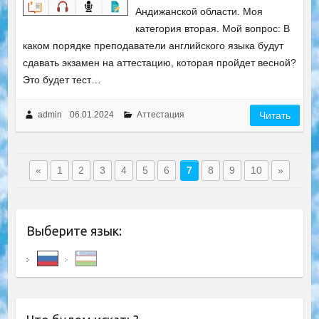
Андижанской области. Моя
категория вторая. Мой вопрос: В
каком порядке преподаватели английского языка будут
сдавать экзамен на аттестацию, которая пройдет весной?
Это будет тест…
admin
06.01.2024
Аттестация
Читать
«
1
2
3
4
5
6
7
8
9
10
»
Выберите язык: