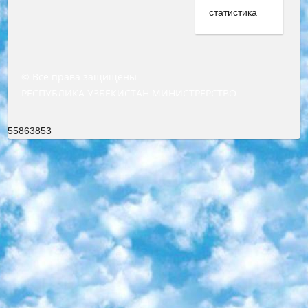
© Все права защищены
РЕСПУБЛИКА УЗБЕКИСТАН МИНИСТРЕРСТВО ДОШКОЛЬНОГО И ШКОЛЬНОГО ОБРАЗОВАНИЯ КОМАНДА в общеобразовательных учреждениях в 2023-2024 учебном году организация и проведение итоговой государственной аттестации обучающихся о Министра дошкольного и школьного образования Республики Узбекистан от 4 марта 2008 года (постановлением Минюста от 20 марта 2008 года № 1778 государственной регистрации) «Итоговое состояние учащихся общего среднего образования на основании положения об утверждении положения об аттестации общего среднего образования выпускной экзамен студентов в образовательных учреждениях в 2023-2024 учебном году В целях организации и прохождения аттестации приказываю: 1. Следующее: перечень предметов, по которым будет проводиться итоговая государственная аттестация и экзамен формы перевода согласно приложению 1; сертификаты международного образца, оценивающие уровень владения иностранными языками перечень согласно приложению 2; 2. Педагогический при специализированных образовательных учреждениях. научно-практический центр квалификации и международной оценки (Д.Давидова) 2024 г. До 25 марта: задания по предметам, по которым будет проводиться итоговая аттестация разработка и утверждение технических условий; итоговая аттестация на основании разработанного предметного задания разработка вопросов по предметам (устно и письменно), экзамен передача; общеобразовательные средние школы и специальные учебные заведения учащиеся выпускных классов школ и интернатов в агентской системе подготовка базы данных экзаменационных материалов и критериев оценки; перевод базы экзаменационных материалов на все языки обучения подать в Республиканский образовательный центр для изготовления; варианты экзаменов на основе разработанных контрольных материалов пусть будут поставлены задачи формирования. 3. Республиканский образовательный центр (Ш.Худайкулов) до 5 апреля 2024 года. до: база данных предоставленных экзаменационных материалов на все языки обучения перевод и экспертиза; для слепых, слабовидящих, глухих, слабослышащих и умственно отсталых детей учащиеся выпускных классов специализированных школ и школ-интернатов база данных экзаменационных материалов на всех преподаваемых языках подготовка критериев оценки; специализированные школы для умственно отсталых детей и технологии для учащихся выпускных классов школ-интернатов разработка соответствующих рекомендаций и критериев проведения ЕГЭ по естествознанию давать задания. 4. Педагогический при специализированных образовательных учреждениях. Научно-практический центр навыков и международной оценки (Д.Давидова), Республика образовательный центр (Худайкулов Ш.) итоговый государственный аттестационный экзамен ориентирован на творческое и логическое мышление при подготовке базы материалов учитывать введение заданий. 5. Следует отметить, что: сертификат государственного образца о знании общеобразовательного предмета и как минимум национальный уровень B1 по предметам на иностранных языках, указанным в Приложении 2. или международно признанный сертификат эквивалентного уровня студенты, изучающие определенный предмет, освобождаются от экзамена; по соответствующим предметам запланирована итоговая государственная аттестация за день до дня, путем жеребьевки Рабочей группой (в письменной форме по предметам, проводимым в форме) из числа сформированных вариантов выбрано 2 варианта; 2 выбранных варианта экзамена анонсированы на официальном сайте министерства и все выпускники по всей стране на основе этих вариантов проводит итоговую государственную аттестацию. 6. Государственное образование учащихся средних общеобразовательных учреждений. знания в соответствии с квалификационными требованиями, которые необходимо приобрести на основании стандартов итоговый (выпускной) контроль для 9 и 11 классов в целях тестирования Экзамены (далее – экзамены) состоят из предметов, перечисленных в приложении 1. будет сделано. 7. Экзамены пройдут с 26 мая по 15 июня 2024 г. (кроме науки физического воспитания). 8. Физическая для учащихся 9 классов общесредних образовательных учреждений. Экзамены по предмету «Образование, квалификация медицина» 1-6 мая 2024 года. сотрудники перевести под присмотр (с отклонениями в физическом или умственном развитии) специализированная школа для детей, школы-интернаты и со сколиозом школы-интернаты санаторного типа для больных детей исключены). 9. Он был слепым, слабовидящим и имел нарушения опорно-двигательного аппарата. экзамены в специализированных школах и интернатах для детей должны проводиться исходя из требований, предъявляемых к общеобразовательным учреждениям (физкультура кроме науки). 10. Специализированная школа для глухих и слабослышащих детей. и экзамены в интернатах и быть реализован в виде письменного теста по математике. 11. Специальность для умственно отсталых детей. Для 9 класса Родной язык и литературное письмо Государственный язык (язык обучения – узбекский). для неклассов) написано Математическое письмо Письменная/устная история Узбекистана Физическое воспитание практично Итоговый контроль Для 11 класса Написание родного языка и литературы (эссе) Математическое письмо Узбекский язык (обучение на узбекском языке) не посещающее общее среднее образование для учреждений)/Образовательное учреждение выбор письменный и устный Иностранный язык письменный/устный Письменная/устная история Узбекистана *По выбору студента:  Химия  Физика  Основы государственного права  География 10 бесплатных образовательных ресурсов - Мы составили подборку онлайн-проектов с интерактивными упражнениями, видеолекциями и статьями. Они помогут вам обрести новые и освежить старые знания бесплатно. 1. «ИНТУИТ» Старейшая образовательная площадка Рунета. Здесь вы найдёте сотни текстовых и видеокурсов на десятки различных тем — от программирования до психологии. Многие курсы подготовлены российскими университетами и крупными международными компаниями вроде Intel и Microsoft. Самостоятельное обучение бесплатное, но желающие могут оплатить услуги персональных наставников. 2. «Смартия» знакомит с актуальными профессиями и подсказывает, как им обучаться. Выбрав заинтересовавшую вас специальность — SMM-специалист, фотограф, веб-дизайнер или другую, — увидите список необходимых для неё умений. Чтобы вы могли освоить их самостоятельно, для каждого умения площадка отображает подборку ссылок на учебные материалы. Хотя «Смартия» ориентируется на русскоязычную аудиторию, часть контента всё же доступна только на английском. 3. «Лекторий Физтеха» Проект Московского физико-технического института (Физтеха). С его помощью вы можете смотреть онлайн серии лекций, записанные на видео в этом вузе. В числе доступных предметов — физика, биология, химия, информационные технологии и другие. К некоторым лекциям администрация ресурса прилагает готовые конспекты, которые можно скачивать в PDF-формате. 4. ITMOcourses Онлайн-площадка Санкт-Петербургского национального исследовательского университета информационных технологий, механики и оптики (ИТМО). Ресурс предоставляет свободный доступ к курсам, разработанным в этом вузе. Каталог материалов разбит на четыре категории: «Оптические системы и технологии», «Приборостроение и робототехника», «Информационные технологии» и «Биотехнологии». Курсы состоят из видеолекций, интерактивных демонстраций и заданий. 5. «КиберЛенинка» Электронная научная библиотека открытого доступа. Каталог площадки регулярно обрастает текстами статей из различных научных изданий. Сгруппированные по журналам и рубрикам публикации можно читать онлайн или скачивать целиком в PDF-формате. Проект нацелен на популяризацию науки за счёт открытого доступа к качественной информации. 6. «ПостНаука» На этом ресурсе публикуют подборки видеолекций, составленные экспертами из разных отраслей и объединённые общими темами. Среди них, к примеру, есть серии «Биоинформатика и геномика», «Культура средневековой Скандинавии» и Cinema Studies о теории кино. Каждая подборка лекций — логически связанная история, рассказанная экспертом от первого лица. Кроме того, на сайте появляются научно-образовательные статьи и тесты на разные темы. 7. «Newочём» Команда проекта «Newочём» отбирает самые интересные тексты из англоязычных СМИ и переводит те из них, за которые голосуют участники сообщества «ВКонтакте». По большей части это научно-популярные статьи. Редакторы придумывают лишь заголовки, в остальном содержание переводов соответствует оригиналам. Полные тексты можно читать прямо в социальной сети. 8. InternetUrok Онлайн-база материалов по основным дисциплинам школьной программы. Информация на сайте структурирована по классам, предметам и темам (урокам). Каждый урок состоит из видеолекций и конспектов. Есть также интерактивные тренажёры и тесты для закрепления пройденного материала. Даже если вы давно окончили школу, возможность повторить программу старших классов всегда может пригодиться. 9. Edutainme Ещё один ресурс об образовании. В отличие от Newtonew, как мне кажется, Edutainme больше ориентируется на представителей индустрии: педагогов, предпринимателей, разработчиков образовательных проектов. Но и любой, кто просто стремится к саморазвитию, найдёт на сайте много полезного и интересного для себя. Например, информацию о новых курсах и образовательных сервисах. 10. Newtonew Онлайн-медиа об образовании и обучении в широком смысле. Авторы Newtonew пишут об инструментах, заведениях, тактиках и стратегиях, которые помогают учить других и получать новые знания самостоятельно. На этой площадке вы найдёте новости, обзоры, аналитические мате
55863853