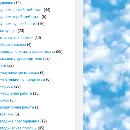
доровье
(12)
зучаем английский язык!
(44)
зучаем корейский язык!
(5)
зучаем русский язык!
(16)
нструкция
(23)
нтернет технологии
(13)
абинеты школы
(4)
алендарно-тематические планы
(29)
лассному руководителю
(37)
ниги
(22)
оммунальные платежи
(4)
омпетенция по предметам
(6)
онкурсы
(28)
онтрольная работа
(13)
ружок
(5)
абораторная работа
(1)
есячник
(6)
етодика преподавания
(12)
етодическая помощь
(45)