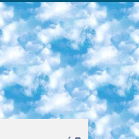
ека открытого доступа. Каталог площадки регулярно обрастает текстами статей из различных научных изданий. Сгруппированные по журналам и рубрикам публикации можно читать онлайн или скачивать целиком в PDF-формате. Проект нацелен на популяризацию науки за счёт открытого доступа к качественной информации. 6. «ПостНаука» На этом ресурсе публикуют подборки видеолекций, составленные экспертами из разных отраслей и объединённые общими темами. Среди них, к примеру, есть серии «Биоинформатика и геномика», «Культура средневековой Скандинавии» и Cinema Studies о теории кино. Каждая подборка лекций — логически связанная история, рассказанная экспертом от первого лица. Кроме того, на сайте появляются научно-образовательные статьи и тесты на разные темы. 7. «Newочём» Команда проекта «Newочём» отбирает самые интересные тексты из англоязычных СМИ и переводит те из них, за которые голосуют участники сообщества «ВКонтакте». По большей части это научно-популярные статьи. Редакторы придумывают лишь заголовки, в остальном содержание переводов соответствует оригиналам. Полные тексты можно читать прямо в социальной сети. 8. InternetUrok Онлайн-база материалов по основным дисциплинам школьной программы. Информация на сайте структурирована по классам, предметам и темам (урокам). Каждый урок состоит из видеолекций и конспектов. Есть также интерактивные тренажёры и тесты для закрепления пройденного материала. Даже если вы давно окончили школу, возможность повторить программу старших классов всегда может пригодиться. 9. Edutainme Ещё один ресурс об образовании. В отличие от Newtonew, как мне кажется, Edutainme больше ориентируется на представителей индустрии: педагогов, предпринимателей, разработчиков образовательных проектов. Но и любой, кто просто стремится к саморазвитию, найдёт на сайте много полезного и интересного для себя. Например, информацию о новых курсах и образовательных сервисах. 10. Newtonew Онлайн-медиа об образовании и обучении в широком смысле. Авторы Newtonew пишут об инструментах, заведениях, тактиках и стратегиях, которые помогают учить других и получать новые знания самостоятельно. На этой площадке вы найдёте новости, обзоры, аналитические мат