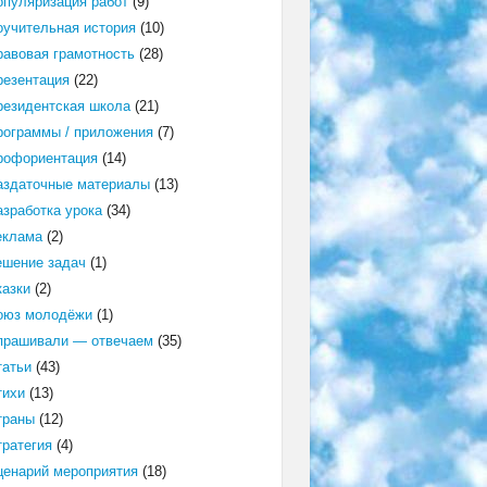
опуляризация работ
(9)
оучительная история
(10)
равовая грамотность
(28)
резентация
(22)
резидентская школа
(21)
рограммы / приложения
(7)
рофориентация
(14)
аздаточные материалы
(13)
азработка урока
(34)
еклама
(2)
ешение задач
(1)
казки
(2)
оюз молодёжи
(1)
прашивали — отвечаем
(35)
татьи
(43)
тихи
(13)
траны
(12)
тратегия
(4)
ценарий мероприятия
(18)