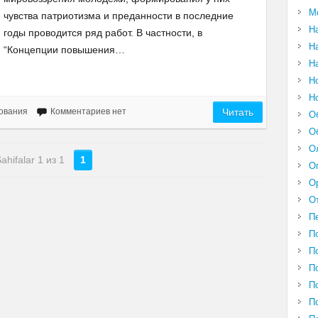
М
чувства патриотизма и преданности в последние
Н
годы проводится ряд работ. В частности, в
Н
“Концепции повышения…
Н
Н
Н
ования
Комментариев нет
Читать
О
О
О
ahifalar 1 из 1
1
О
О
О
П
П
П
П
П
П