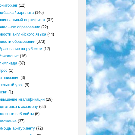
ониторинг
(12)
адбавка / зарплата
(146)
ациональный сертификат
(37)
ачальное образование
(22)
овости английского языка
(44)
овости образования
(373)
бразование за рубежом
(12)
бъявление
(16)
лимпиада
(87)
прос
(1)
рганизация
(3)
ткрытый урок
(9)
есни
(1)
овышение квалификации
(19)
одготовка к экзамену
(63)
олезные веб сайты
(6)
оложение
(37)
омощь абитуриенту
(72)