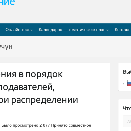
ание
Онлайн тесты
Календарно — тематические планы
Контакт
учун
ния в порядок
Вы
подавателей,
ри распределении
Что
Пои
Было просмотрено 2 877 Принято совместное