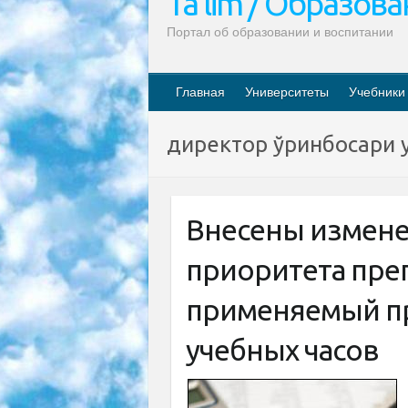
Ta’lim / Образов
Портал об образовании и воспитании
Главная
Университеты
Учебники
директор ўринбосари 
Внесены измене
приоритета пре
применяемый п
учебных часов