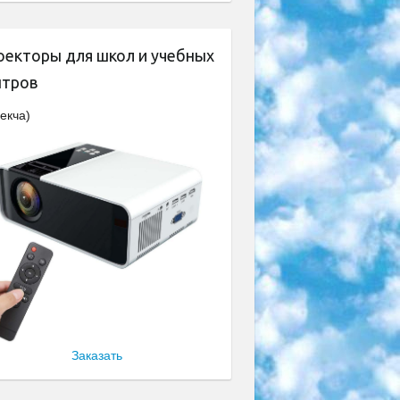
оекторы для школ и учебных
нтров
екча)
Заказать