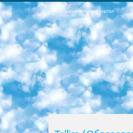
Образовательный портал
РЕСПУБЛИКА УЗБЕКИСТАН МИНИСТРЕРСТВО ДОШКОЛЬНОГО И ШКОЛЬНОГО ОБРАЗОВАНИЯ КОМАНДА в общеобразовательных учреждениях в 2023-2024 учебном году организация и проведение итоговой государственной аттестации обучающихся о Министра дошкольного и школьного образования Республики Узбекистан от 4 марта 2008 года (постановлением Минюста от 20 марта 2008 года № 1778 государственной регистрации) «Итоговое состояние учащихся общего среднего образования на основании положения об утверждении положения об аттестации общего среднего образования выпускной экзамен студентов в образовательных учреждениях в 2023-2024 учебном году В целях организации и прохождения аттестации приказываю: 1. Следующее: перечень предметов, по которым будет проводиться итоговая государственная аттестация и экзамен формы перевода согласно приложению 1; сертификаты международного образца, оценивающие уровень владения иностранными языками перечень согласно приложению 2; 2. Педагогический при специализированных образовательных учреждениях. научно-практический центр квалификации и международной оценки (Д.Давидова) 2024 г. До 25 марта: задания по предметам, по которым будет проводиться итоговая аттестация разработка и утверждение технических условий; итоговая аттестация на основании разработанного предметного задания разработка вопросов по предметам (устно и письменно), экзамен передача; общеобразовательные средние школы и специальные учебные заведения учащиеся выпускных классов школ и интернатов в агентской системе подготовка базы данных экзаменационных материалов и критериев оценки; перевод базы экзаменационных материалов на все языки обучения подать в Республиканский образовательный центр для изготовления; варианты экзаменов на основе разработанных контрольных материалов пусть будут поставлены задачи формирования. 3. Республиканский образовательный центр (Ш.Худайкулов) до 5 апреля 2024 года. до: база данных предоставленных экзаменационных материалов на все языки обучения перевод и экспертиза; для слепых, слабовидящих, глухих, слабослышащих и умственно отсталых детей учащиеся выпускных классов специализированных школ и школ-интернатов база данных экзаменационных материалов на всех преподаваемых языках подготовка критериев оценки; специализированные школы для умственно отсталых детей и технологии для учащихся выпускных классов школ-интернатов разработка соответствующих рекомендаций и критериев проведения ЕГЭ по естествознанию давать задания. 4. Педагогический при специализированных образовательных учреждениях. Научно-практический центр навыков и международной оценки (Д.Давидова), Республи