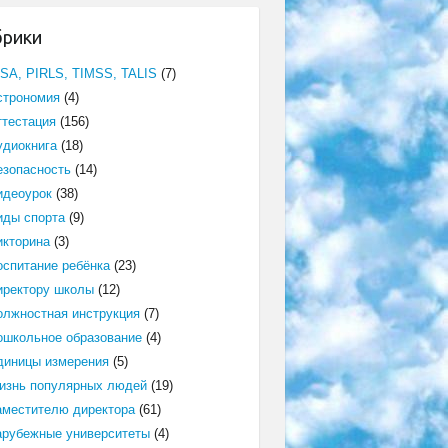
брики
ISA, PIRLS, TIMSS, TALIS
(7)
строномия
(4)
ттестация
(156)
удиокнига
(18)
езопасность
(14)
идеоурок
(38)
иды спорта
(9)
икторина
(3)
оспитание ребёнка
(23)
иректору школы
(12)
олжностная инструкция
(7)
ошкольное образование
(4)
диницы измерения
(5)
изнь популярных людей
(19)
аместителю директора
(61)
арубежные университеты
(4)