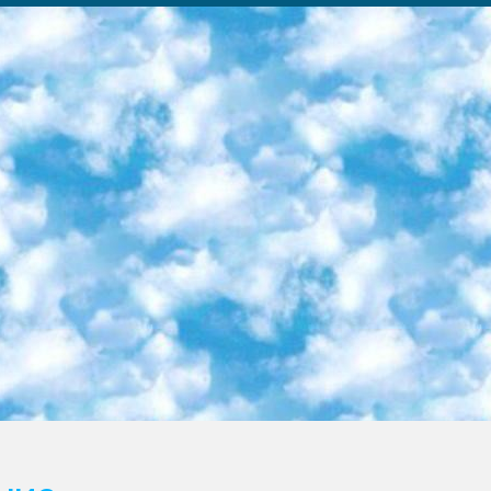
ка образовательный центр (Худайкулов Ш.) итоговый государственный аттестационный экзамен ориентирован на творческое и логическое мышление при подготовке базы материалов учитывать введение заданий. 5. Следует отметить, что: сертификат государственного образца о знании общеобразовательного предмета и как минимум национальный уровень B1 по предметам на иностранных языках, указанным в Приложении 2. или международно признанный сертификат эквивалентного уровня студенты, изучающие определенный предмет, освобождаются от экзамена; по соответствующим предметам запланирована итоговая государственная аттестация за день до дня, путем жеребьевки Рабочей группой (в письменной форме по предметам, проводимым в форме) из числа сформированных вариантов выбрано 2 варианта; 2 выбранных варианта экзамена анонсированы на официальном сайте министерства и все выпускники по всей стране на основе этих вариантов проводит итоговую государственную аттестацию. 6. Государственное образование учащихся средних общеобразовательных учреждений. знания в соответствии с квалификационными требованиями, которые необходимо приобрести на основании стандартов итоговый (выпускной) контроль для 9 и 11 классов в целях тестирования Экзамены (далее – экзамены) состоят из предметов, перечисленных в приложении 1. будет сделано. 7. Экзамены пройдут с 26 мая по 15 июня 2024 г. (кроме науки физического воспитания). 8. Физическая для учащихся 9 классов общесредних образовательных учреждений. Экзамены по предмету «Образование, квалификация медицина» 1-6 мая 2024 года. сотрудники перевести под присмотр (с отклонениями в физическом или умственном развитии) специализированная школа для детей, школы-интернаты и со сколиозом школы-интернаты санаторного типа для больных детей исключены). 9. Он был слепым, слабовидящим и имел нарушения опорно-двигательного аппарата. экзамены в специализированных школах и интернатах для детей должны проводиться исходя из требований, предъявляемых к общеобразовательным учреждениям (физкультура кроме науки). 10. Специализированная школа для глухих и слабослышащих детей. и экзамены в интернатах и быть реализован в виде письменного теста по математике. 11. Специальность для умственно отсталых детей. Для 9 класса Родной язык и литературное письмо Государственный язык (язык обучения – узбекский). для неклассов) написано Математическое письмо Письменная/устная история Узбекистана Физическое воспитание практично Итоговый контроль Для 11 класса Написание родного языка и литературы (эссе) Математическое письмо Узбекский язык (обучение на узбекском языке) не посещающее общее среднее образование для учреждений)/Образовательное учреждение выбор письменный и устный Иностранный язык письменный/устный Письменная/устная история Узбекистана *По выбору студента:  Химия  Физика  Основы государственного права  География 10 бесплатных образовательных ресурсов - Мы составили подборку онлайн-проектов с интерактивными упражнениями, видеолекциями и статьями. Они помогут вам обрести новые и освежить старые знания бесплатно. 1. «ИНТУИТ» Старейшая образовательная площадка Рунета. Здесь вы найдёте сотни текстовых и видеокурсов на десятки различных тем — от программирования до психологии. Многие курсы подготовлены российскими университетами и крупными международными компаниями вроде Intel и Microsoft. Самостоятельное обучение бесплатное, но желающие могут оплатить услуги персональных наставников. 2. «Смартия» знакомит с актуальными профессиями и подсказывает, как им обучаться. Выбрав заинтересовавшую вас специальность — SMM-специалист, фотограф, веб-дизайнер или другую, — увидите список необходимых для неё умений. Чтобы вы могли освоить их самостоятельно, для каждого умения площадка отображает подборку ссылок на учебные материалы. Хотя «Смартия» ориентируется на русскоязычную аудиторию, часть контента всё же доступна только на английском. 3. «Лекторий Физтеха» Проект Московского физико-технического института (Физтеха). С его помощью вы можете смотреть онлайн серии лекций, записанные на видео в этом вузе. В числе доступных предметов — физика, биология, химия, информационные технологии и другие. К некоторым лекциям администрация ресурса прилагает готовые конспекты, которые можно скачивать в PDF-формате. 4. ITMOcourses Онлайн-площадка Санкт-Петербургского национального исследовательского университета информационных технологий, механики и оптики (ИТМО). Ресурс предоставляет свободный доступ к курсам, разработанным в этом вузе. Каталог материалов разбит на четыре категории: «Оптические системы и технологии», «Приборостроение и робототехника», «Информационные технологии» и «Биотехнологии». Курсы состоят из видеолекций, интерактивных демонстраций и заданий. 5. «КиберЛенинка» Электронная научная библиот