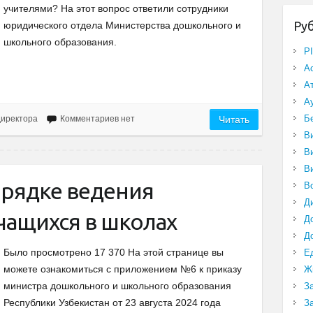
учителями? На этот вопрос ответили сотрудники
Ру
юридического отдела Министерства дошкольного и
школьного образования.
P
А
А
А
Б
директора
Комментариев нет
Читать
В
В
В
орядке ведения
В
Д
чащихся в школах
Д
Д
Было просмотрено 17 370 На этой странице вы
Е
можете ознакомиться с приложением №6 к приказу
Ж
министра дошкольного и школьного образования
З
Республики Узбекистан от 23 августа 2024 года
З