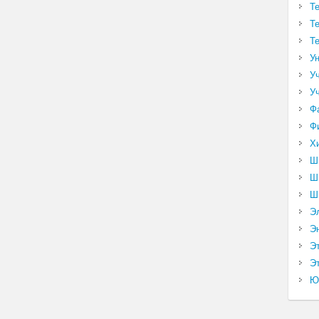
Т
Т
Т
У
У
У
Ф
Ф
Х
Ш
Ш
Ш
Э
Э
Э
Эт
Ю