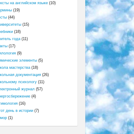
ексты на английском языке
(10)
ермины
(19)
есты
(44)
ниверситеты
(15)
чебники
(18)
читель года
(11)
акты
(17)
илология
(9)
имические элементы
(5)
кола мастерства
(18)
кольная документация
(26)
кольному психологу
(11)
лектронный журнал
(57)
нергосбережение
(4)
тимология
(16)
от день в истории
(7)
мор
(1)