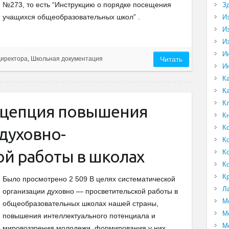
№273, то есть “Инструкцию о порядке посещения
З
учащихся общеобразовательных школ” .
И
И
И
И
директора
,
Школьная документация
Читать
И
К
К
К
нцепция повышения
К
К
духовно-
К
ой работы в школах
К
К
К
Было просмотрено 2 509 В целях систематической
Л
организации духовно — просветительской работы в
М
общеобразовательных школах нашей страны,
М
повышения интеллектуального потенциала и
М
мировоззрения молодежи, формирования у них