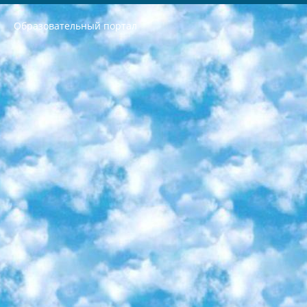
Образовательный портал
РЕСПУБЛИКА УЗБЕКИСТАН МИНИСТРЕРСТВО ДОШКОЛЬНОГО И ШКОЛЬНОГО ОБРАЗОВАНИЯ КОМАНДА в общеобразовательных учреждениях в 2023-2024 учебном году организация и проведение итоговой государственной аттестации обучающихся о Министра дошкольного и школьного образования Республики Узбекистан от 4 марта 2008 года (постановлением Минюста от 20 марта 2008 года № 1778 государственной регистрации) «Итоговое состояние учащихся общего среднего образования на основании положения об утверждении положения об аттестации общего среднего образования выпускной экзамен студентов в образовательных учреждениях в 2023-2024 учебном году В целях организации и прохождения аттестации приказываю: 1. Следующее: перечень предметов, по которым будет проводиться итоговая государственная аттестация и экзамен формы перевода согласно приложению 1; сертификаты международного образца, оценивающие уровень владения иностранными языками перечень согласно приложению 2; 2. Педагогический при специализированных образовательных учреждениях. научно-практический центр квалификации и международной оценки (Д.Давидова) 2024 г. До 25 марта: задания по предметам, по которым будет проводиться итоговая аттестация разработка и утверждение технических условий; итоговая аттестация на основании разработанного предметного задания разработка вопросов по предметам (устно и письменно), экзамен передача; общеобразовательные средние школы и специальные учебные заведения учащиеся выпускных классов школ и интернатов в агентской системе подготовка базы данных экзаменационных материалов и критериев оценки; перевод базы экзаменационных материалов на все языки обучения подать в Республиканский образовательный центр для изготовления; варианты экзаменов на основе разработанных контрольных материалов пусть будут поставлены задачи формирования. 3. Республиканский образовательный центр (Ш.Худайкулов) до 5 апреля 2024 года. до: база данных предоставленных экзаменационных материалов на все языки обучения перевод и экспертиза; для слепых, слабовидящих, глухих, слабослышащих и умственно отсталых детей учащиеся выпускных классов специализированных школ и школ-интернатов база данных экзаменационных материалов на всех преподаваемых языках подготовка критериев оценки; специализированные школы для умственно отсталых детей и технологии для учащихся выпускных классов школ-интернатов разработка соответствующих рекомендаций и критериев проведения ЕГЭ по естествознанию давать задания. 4. Педагогический при специализированных образовательных учреждениях. Научно-практический центр навыков и международной оценки (Д.Давидова), Республика образовательный центр (Худайкулов Ш.) итоговый государственный аттестационный экзамен ориентирован на творческое и логическое мышление при подготовке базы материалов учитывать введение заданий. 5. Следует отметить, что: сертификат государственного образца о знании общеобразовательного предмета и как минимум национальный уровень B1 по предметам на иностранных языках, указанным в Приложении 2. или международно признанный сертификат эквивалентного уровня студенты, изучающие определенный предмет, освобождаются от экзамена; по соответствующим предметам запланирована итоговая государственная аттестация за день до дня, путем жеребьевки Рабочей группой (в письменной форме по предметам, проводимым в форме) из числа сформированных вариантов выбрано 2 варианта; 2 выбранных варианта экзамена анонсированы на официальном сайте министерства и все выпускники по всей стране на основе этих вариантов проводит итоговую государственную аттестацию. 6. Государственное образование учащихся средних общеобразовательных учреждений. знания в соответствии с квалификационными требованиями, которые необходимо приобрести на основании стандартов итоговый (выпускной) контроль для 9 и 11 классов в целях тестирования Экзамены (далее – экзамены) состоят из предметов, перечисленных в приложении 1. будет сделано. 7. Экзамены пройдут с 26 мая по 15 июня 2024 г. (кроме науки физического воспитания). 8. Физическая для учащихся 9 классов общесредних образовательных учреждений. Экзамены по предмету «Образование, квалификация медицина» 1-6 мая 2024 года. сотрудники перевести под присмотр (с отклонениями в физическом или умственном развитии) специализированная школа для детей, школы-интернаты и со сколиозом школы-интернаты санаторного типа для больных детей исключены). 9. Он был слепым, слабовидящим и имел нарушения опорно-двигательного аппарата. экзамены в специализированных школах и интернатах для детей должны проводиться исходя из требований, предъявляемых к общеобразовательным учреждениям (физкультура кроме науки). 10. Специализированная школа для глухих и слабослышащих детей. и экзамены в интернатах и быть реализован в виде письменного теста по математике. 11. Специальность для умственно отсталых детей. Для 9 класса Родной язык и литературное письмо Государственный язык (язык обучения – узбекский). для неклассов) написано Математическое письмо Письменная/устная история Узбекистана Физическое воспитание практично Итоговый контроль Для 11 класса Написание родного языка и литературы (эссе) Математическое письмо Узбекский язык (обучение на узбекском языке) не посещающее общее среднее образование для учреждений)/Образовательное учреждение выбор письменный и устный Иностранный язык письменный/устный Письменная/устная история Узбекистана *По выбору студента:  Химия  Физика  Основы государственного права  География 10 бесплатных образовательных ресурсов - Мы составили подборку онлайн-проектов с интерактивными упражнениями, видеолекциями и статьями. Они помогут вам обрести новые и освежить старые знания бесплатно. 1. «ИНТУИТ» Старейшая образовательная площадка Рунета. Здесь вы найдёте сотни текстовых и видеокурсов на десятки различных тем — от программирования до психологии. Многие курсы подготовлены российскими университетами и крупными международными компаниями вроде Intel и Microsoft. Самостоятельное обучение бесплатное, но желающие могут оплатить услуги персональных наставников. 2. «Смартия» знакомит с актуальными профессиями и подсказывает, как им обучаться. Выбрав заинтересовавшую вас специальность — SMM-специалист, фотограф, веб-дизайнер или другую, — увидите список необходимых для неё умений. Чтобы вы могли освоить их самостоятельно, для каждого умения площадка отображает подборку ссылок на учебные материалы. Хотя «Смартия» ориентируется на русскоязычную аудиторию, часть контента всё же доступна только на английском. 3. «Лекторий Физтеха» Проект Московского физико-технического института (Физтеха). С его помощью вы можете смотреть онлайн серии лекций, записанные на видео в этом вузе. В числе доступных предметов — физика, биология, химия, информационные технологии и другие. К некоторым лекциям администрация ресурса прилагает готовые конспекты, которые можно скачивать в PDF-формате. 4. ITMOcourses Онлайн-площадка Санкт-Петербургского национального исследовательского университета информационных технологий, механики и оптики (ИТМО). Ресурс предоставляет свободный доступ к курсам, разработанным в этом вузе. Каталог материалов разбит на четыре категории: «Оптические системы и технологии», «Приборостроение и робототехника», «Информационные технологии» и «Биотехнологии». Курсы состоят из видеолекций, интерактивных демонстраций и заданий. 5. «КиберЛенинка» Электронная научная библиотека открытого доступа. Каталог площадки регулярно обрастает текстами статей из различных научных изданий. Сгруппированные по журналам и рубрикам публикации можно читать онлайн или скачивать целиком в PDF-формате. Проект нацелен на популяризацию науки за счёт открытого доступа к качественной информации. 6. «ПостНаука» На этом ресурсе публикуют подборки видеолекций, составленные экспертами из разных отраслей и объединённые общими темами. Среди них, к примеру, есть серии «Биоинформатика и геномика», «Культура средневековой Скандинавии» и Cinema Studies о теории кино. Каждая подборка лекций — логически связанная история, рассказанная экспертом от первого лица. Кроме того, на сайте появляются научно-образовательные статьи и тесты на разные темы. 7. «Newочём» Команда проекта «Newочём» отбирает самые интересные тексты из англоязычных СМИ и переводит те из них, за которые голосуют участники сообщества «ВКонтакте». По большей части это научно-популярные статьи. Редакторы придумывают лишь заголовки, в остальном содержание переводов соответствует оригиналам. Полные тексты можно читать прямо в социальной сети. 8. InternetUrok Онлайн-база материалов по основным дисциплинам школьной программы. Информация на сайте структурирована по классам, предметам и темам (урокам). Каждый урок состоит из видеолекций и конспектов. Есть также интерактивные тренажёры и тесты для закрепления пройденного материала. Даже если вы давно окончили школу, возможность повторить программу старших классов всегда может пригодиться. 9. Edutainme Ещё один ресурс об образовании. В отличие от Newtonew, как мне кажется, Edutainme больше ориентируется на представителей индустрии: педагогов, предпринимателей, разработчиков образовательных проектов. Но и любой, кто просто стремится к саморазвитию, найдёт на сайте много полезного и интересного для себя. Например, информацию о новых курсах и образовательных сервисах. 10. Newtonew Онлайн-медиа об образовании и обучении в широком смысле. Авторы Newtonew пишут об инструментах, заведениях, тактиках и стратегиях, которые помогают учить других и получать новые знания самостоятельно. На этой площадке вы найдёте новости, обзоры, аналитические мат