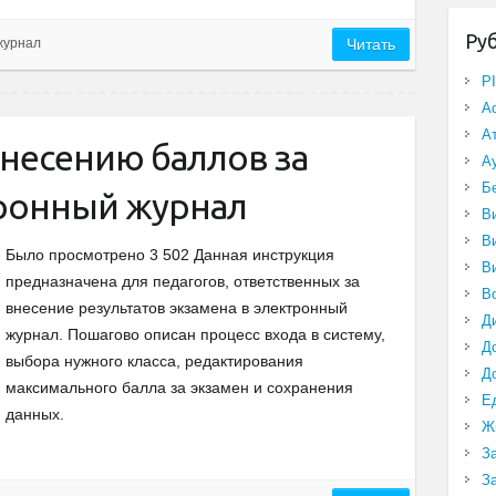
Ру
журнал
Читать
P
А
А
внесению баллов за
А
Б
тронный журнал
В
В
Было просмотрено 3 502 Данная инструкция
В
предназначена для педагогов, ответственных за
В
внесение результатов экзамена в электронный
Д
журнал. Пошагово описан процесс входа в систему,
Д
выбора нужного класса, редактирования
Д
максимального балла за экзамен и сохранения
Е
данных.
Ж
З
З