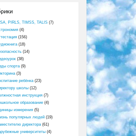
брики
ISA, PIRLS, TIMSS, TALIS
(7)
строномия
(4)
ттестация
(156)
удиокнига
(18)
езопасность
(14)
идеоурок
(38)
иды спорта
(9)
икторина
(3)
оспитание ребёнка
(23)
иректору школы
(12)
олжностная инструкция
(7)
ошкольное образование
(4)
диницы измерения
(5)
изнь популярных людей
(19)
аместителю директора
(61)
арубежные университеты
(4)