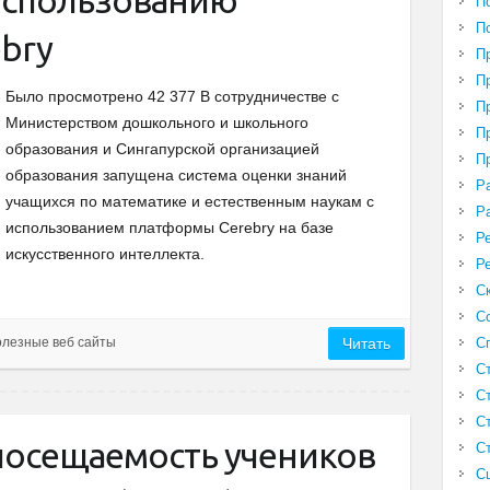
использованию
П
П
bry
П
П
Было просмотрено 42 377 В сотрудничестве с
П
Министерством дошкольного и школьного
П
образования и Сингапурской организацией
П
образования запущена система оценки знаний
Р
учащихся по математике и естественным наукам с
Р
использованием платформы Cerebry на базе
Р
искусственного интеллекта.
Р
С
С
С
лезные веб сайты
Читать
С
С
С
 посещаемость учеников
С
С