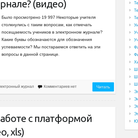
рнале? (видео)
Т
Т
Было просмотрено 19 997 Некоторые учителя
Т
столкнулись с таким вопросам, как отмечать
У
посещаемость учеников в электронном журнале?
У
Какие буквы обозначаются для обозначения
У
успеваемости? Мы постараемся ответить на эти
Ф
вопросы в данной странице.
Ф
Х
Ш
Ш
Ш
лектронный журнал
Комментариев нет
Читать
Э
Э
Э
Эт
работе с платформой
Ю
, xls)