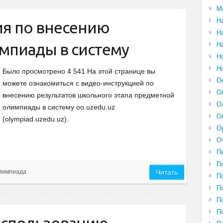
М
Н
я по внесению
Н
мпиады в систему
Н
Н
Н
Было просмотрено 4 541 На этой странице вы
О
можете ознакомиться с видео-инструкцией по
О
внесению результатов школьного этапа предметной
О
олимпиады в систему oo.uzedu.uz
О
(olympiad.uzedu.uz).
О
О
П
П
лимпиада
Читать
П
П
П
П