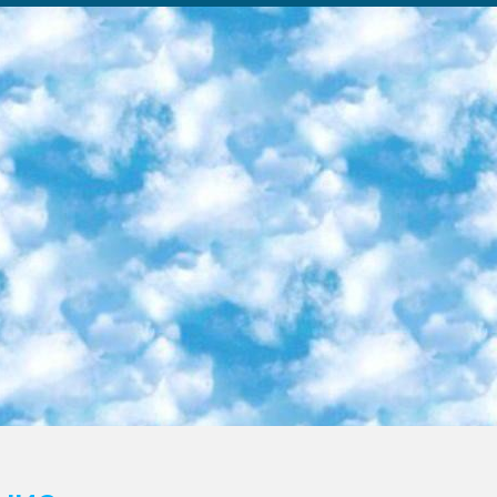
ка образовательный центр (Худайкулов Ш.) итоговый государственный аттестационный экзамен ориентирован на творческое и логическое мышление при подготовке базы материалов учитывать введение заданий. 5. Следует отметить, что: сертификат государственного образца о знании общеобразовательного предмета и как минимум национальный уровень B1 по предметам на иностранных языках, указанным в Приложении 2. или международно признанный сертификат эквивалентного уровня студенты, изучающие определенный предмет, освобождаются от экзамена; по соответствующим предметам запланирована итоговая государственная аттестация за день до дня, путем жеребьевки Рабочей группой (в письменной форме по предметам, проводимым в форме) из числа сформированных вариантов выбрано 2 варианта; 2 выбранных варианта экзамена анонсированы на официальном сайте министерства и все выпускники по всей стране на основе этих вариантов проводит итоговую государственную аттестацию. 6. Государственное образование учащихся средних общеобразовательных учреждений. знания в соответствии с квалификационными требованиями, которые необходимо приобрести на основании стандартов итоговый (выпускной) контроль для 9 и 11 классов в целях тестирования Экзамены (далее – экзамены) состоят из предметов, перечисленных в приложении 1. будет сделано. 7. Экзамены пройдут с 26 мая по 15 июня 2024 г. (кроме науки физического воспитания). 8. Физическая для учащихся 9 классов общесредних образовательных учреждений. Экзамены по предмету «Образование, квалификация медицина» 1-6 мая 2024 года. сотрудники перевести под присмотр (с отклонениями в физическом или умственном развитии) специализированная школа для детей, школы-интернаты и со сколиозом школы-интернаты санаторного типа для больных детей исключены). 9. Он был слепым, слабовидящим и имел нарушения опорно-двигательного аппарата. экзамены в специализированных школах и интернатах для детей должны проводиться исходя из требований, предъявляемых к общеобразовательным учреждениям (физкультура кроме науки). 10. Специализированная школа для глухих и слабослышащих детей. и экзамены в интернатах и быть реализован в виде письменного теста по математике. 11. Специальность для умственно отсталых детей. Для 9 класса Родной язык и литературное письмо Государственный язык (язык обучения – узбекский). для неклассов) написано Математическое письмо Письменная/устная история Узбекистана Физическое воспитание практично Итоговый контроль Для 11 класса Написание родного языка и литературы (эссе) Математическое письмо Узбекский язык (обучение на узбекском языке) не посещающее общее среднее образование для учреждений)/Образовательное учреждение выбор письменный и устный Иностранный язык письменный/устный Письменная/устная история Узбекистана *По выбору студента:  Химия  Физика  Основы государственного права  География 10 бесплатных образовательных ресурсов - Мы составили подборку онлайн-проектов с интерактивными упражнениями, видеолекциями и статьями. Они помогут вам обрести новые и освежить старые знания бесплатно. 1. «ИНТУИТ» Старейшая образовательная площадка Рунета. Здесь вы найдёте сотни текстовых и видеокурсов на десятки различных тем — от программирования до психологии. Многие курсы подготовлены российскими университетами и крупными международными компаниями вроде Intel и Microsoft. Самостоятельное обучение бесплатное, но желающие могут оплатить услуги персональных наставников. 2. «Смартия» знакомит с актуальными профессиями и подсказывает, как им обучаться. Выбрав заинтересовавшую вас специальность — SMM-специалист, фотограф, веб-дизайнер или другую, — увидите список необходимых для неё умений. Чтобы вы могли освоить их самостоятельно, для каждого умения площадка отображает подборку ссылок на учебные материалы. Хотя «Смартия» ориентируется на русскоязычную аудиторию, часть контента всё же доступна только на английском. 3. «Лекторий Физтеха» Проект Московского физико-технического института (Физтеха). С его помощью вы можете смотреть онлайн серии лекций, записанные на видео в этом вузе. В числе доступных предметов — физика, биология, химия, информационные технологии и другие. К некоторым лекциям администрация ресурса прилагает готовые конспекты, которые можно скачивать в PDF-формате. 4. ITMOcourses Онлайн-площадка Санкт-Петербургского национального исследовательского университета информационных технологий, механики и оптики (ИТМО). Ресурс предоставляет свободный доступ к курсам, разработанным в этом вузе. Каталог материалов разбит на четыре категории: «Оптические системы и технологии», «Приборостроение и робототехника», «Информационные технологии» и «Биотехнологии». Курсы состоят из видеолекций, интерактивных демонстраций и заданий. 5. «КиберЛенинка» Электронная научная библиот