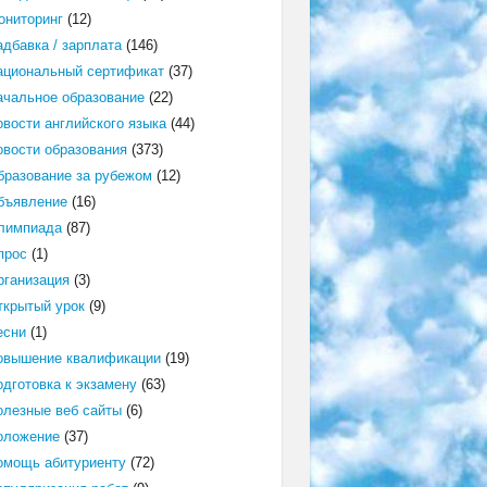
ониторинг
(12)
адбавка / зарплата
(146)
ациональный сертификат
(37)
ачальное образование
(22)
овости английского языка
(44)
овости образования
(373)
бразование за рубежом
(12)
бъявление
(16)
лимпиада
(87)
прос
(1)
рганизация
(3)
ткрытый урок
(9)
есни
(1)
овышение квалификации
(19)
одготовка к экзамену
(63)
олезные веб сайты
(6)
оложение
(37)
омощь абитуриенту
(72)