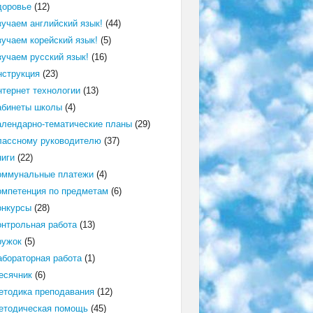
доровье
(12)
зучаем английский язык!
(44)
зучаем корейский язык!
(5)
зучаем русский язык!
(16)
нструкция
(23)
нтернет технологии
(13)
абинеты школы
(4)
алендарно-тематические планы
(29)
лассному руководителю
(37)
ниги
(22)
оммунальные платежи
(4)
омпетенция по предметам
(6)
онкурсы
(28)
онтрольная работа
(13)
ружок
(5)
абораторная работа
(1)
есячник
(6)
етодика преподавания
(12)
етодическая помощь
(45)