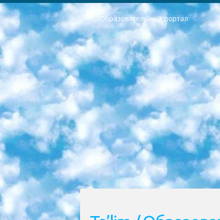
Образовательный портал
РЕСПУБЛИКА УЗБЕКИСТАН МИНИСТРЕРСТВО ДОШКОЛЬНОГО И ШКОЛЬНОГО ОБРАЗОВАНИЯ КОМАНДА в общеобразовательных учреждениях в 2023-2024 учебном году организация и проведение итоговой государственной аттестации обучающихся о Министра дошкольного и школьного образования Республики Узбекистан от 4 марта 2008 года (постановлением Минюста от 20 марта 2008 года № 1778 государственной регистрации) «Итоговое состояние учащихся общего среднего образования на основании положения об утверждении положения об аттестации общего среднего образования выпускной экзамен студентов в образовательных учреждениях в 2023-2024 учебном году В целях организации и прохождения аттестации приказываю: 1. Следующее: перечень предметов, по которым будет проводиться итоговая государственная аттестация и экзамен формы перевода согласно приложению 1; сертификаты международного образца, оценивающие уровень владения иностранными языками перечень согласно приложению 2; 2. Педагогический при специализированных образовательных учреждениях. научно-практический центр квалификации и международной оценки (Д.Давидова) 2024 г. До 25 марта: задания по предметам, по которым будет проводиться итоговая аттестация разработка и утверждение технических условий; итоговая аттестация на основании разработанного предметного задания разработка вопросов по предметам (устно и письменно), экзамен передача; общеобразовательные средние школы и специальные учебные заведения учащиеся выпускных классов школ и интернатов в агентской системе подготовка базы данных экзаменационных материалов и критериев оценки; перевод базы экзаменационных материалов на все языки обучения подать в Республиканский образовательный центр для изготовления; варианты экзаменов на основе разработанных контрольных материалов пусть будут поставлены задачи формирования. 3. Республиканский образовательный центр (Ш.Худайкулов) до 5 апреля 2024 года. до: база данных предоставленных экзаменационных материалов на все языки обучения перевод и экспертиза; для слепых, слабовидящих, глухих, слабослышащих и умственно отсталых детей учащиеся выпускных классов специализированных школ и школ-интернатов база данных экзаменационных материалов на всех преподаваемых языках подготовка критериев оценки; специализированные школы для умственно отсталых детей и технологии для учащихся выпускных классов школ-интернатов разработка соответствующих рекомендаций и критериев проведения ЕГЭ по естествознанию давать задания. 4. Педагогический при специализированных образовательных учреждениях. Научно-практический центр навыков и международной оценки (Д.Давидова), Республи