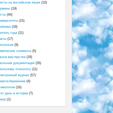
ексты на английском языке
(10)
ермины
(19)
есты
(44)
ниверситеты
(15)
чебники
(18)
читель года
(11)
акты
(17)
илология
(9)
имические элементы
(5)
кола мастерства
(18)
кольная документация
(26)
кольному психологу
(11)
лектронный журнал
(57)
нергосбережение
(4)
тимология
(16)
от день в истории
(7)
мор
(1)