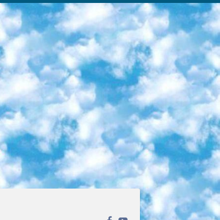
ека открытого доступа. Каталог площадки регулярно обрастает текстами статей из различных научных изданий. Сгруппированные по журналам и рубрикам публикации можно читать онлайн или скачивать целиком в PDF-формате. Проект нацелен на популяризацию науки за счёт открытого доступа к качественной информации. 6. «ПостНаука» На этом ресурсе публикуют подборки видеолекций, составленные экспертами из разных отраслей и объединённые общими темами. Среди них, к примеру, есть серии «Биоинформатика и геномика», «Культура средневековой Скандинавии» и Cinema Studies о теории кино. Каждая подборка лекций — логически связанная история, рассказанная экспертом от первого лица. Кроме того, на сайте появляются научно-образовательные статьи и тесты на разные темы. 7. «Newочём» Команда проекта «Newочём» отбирает самые интересные тексты из англоязычных СМИ и переводит те из них, за которые голосуют участники сообщества «ВКонтакте». По большей части это научно-популярные статьи. Редакторы придумывают лишь заголовки, в остальном содержание переводов соответствует оригиналам. Полные тексты можно читать прямо в социальной сети. 8. InternetUrok Онлайн-база материалов по основным дисциплинам школьной программы. Информация на сайте структурирована по классам, предметам и темам (урокам). Каждый урок состоит из видеолекций и конспектов. Есть также интерактивные тренажёры и тесты для закрепления пройденного материала. Даже если вы давно окончили школу, возможность повторить программу старших классов всегда может пригодиться. 9. Edutainme Ещё один ресурс об образовании. В отличие от Newtonew, как мне кажется, Edutainme больше ориентируется на представителей индустрии: педагогов, предпринимателей, разработчиков образовательных проектов. Но и любой, кто просто стремится к саморазвитию, найдёт на сайте много полезного и интересного для себя. Например, информацию о новых курсах и образовательных сервисах. 10. Newtonew Онлайн-медиа об образовании и обучении в широком смысле. Авторы Newtonew пишут об инструментах, заведениях, тактиках и стратегиях, которые помогают учить других и получать новые знания самостоятельно. На этой площадке вы найдёте новости, обзоры, аналитические мат