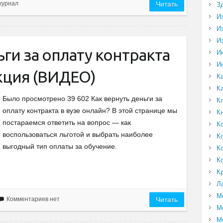
журнал
Читать
З
И
И
И
ьги за оплату контракта
И
И
кция (ВИДЕО)
К
К
Было просмотрено 39 602 Как вернуть деньги за
К
оплату контракта в вузе онлайн? В этой странице мы
К
постараемся ответить на вопрос — как
К
воспользоваться льготой и выбрать наиболее
К
выгодный тип оплаты за обучение.
К
К
К
Л
М
Комментариев нет
Читать
М
М