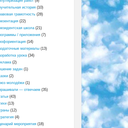
опуляризация работ
(9)
оучительная история
(10)
равовая грамотность
(28)
резентация
(22)
резидентская школа
(21)
рограммы / приложения
(7)
рофориентация
(14)
аздаточные материалы
(13)
азработка урока
(34)
еклама
(2)
ешение задач
(1)
казки
(2)
оюз молодёжи
(1)
прашивали — отвечаем
(35)
татьи
(43)
тихи
(13)
траны
(12)
тратегия
(4)
ценарий мероприятия
(18)