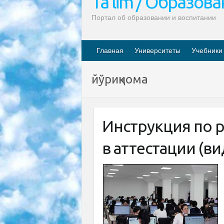
Ta’lim / Образов
Портал об образовании и воспитании
Главная
Университеты
Учебники
йўриқнома
Инструкция по р
в аттестации (ви