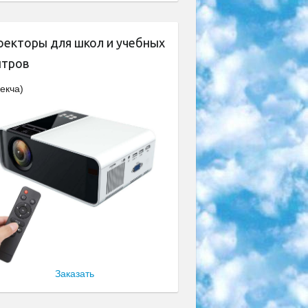
оекторы для школ и учебных
нтров
екча)
Заказать