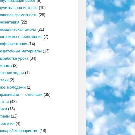
опуляризация работ
(9)
оучительная история
(10)
равовая грамотность
(28)
резентация
(22)
резидентская школа
(21)
рограммы / приложения
(7)
рофориентация
(14)
аздаточные материалы
(13)
азработка урока
(34)
еклама
(2)
ешение задач
(1)
казки
(2)
оюз молодёжи
(1)
прашивали — отвечаем
(35)
татьи
(43)
тихи
(13)
траны
(12)
тратегия
(4)
ценарий мероприятия
(18)