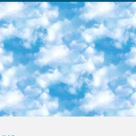
ка образовательный центр (Худайкулов Ш.) итоговый государственный аттестационный экзамен ориентирован на творческое и логическое мышление при подготовке базы материалов учитывать введение заданий. 5. Следует отметить, что: сертификат государственного образца о знании общеобразовательного предмета и как минимум национальный уровень B1 по предметам на иностранных языках, указанным в Приложении 2. или международно признанный сертификат эквивалентного уровня студенты, изучающие определенный предмет, освобождаются от экзамена; по соответствующим предметам запланирована итоговая государственная аттестация за день до дня, путем жеребьевки Рабочей группой (в письменной форме по предметам, проводимым в форме) из числа сформированных вариантов выбрано 2 варианта; 2 выбранных варианта экзамена анонсированы на официальном сайте министерства и все выпускники по всей стране на основе этих вариантов проводит итоговую государственную аттестацию. 6. Государственное образование учащихся средних общеобразовательных учреждений. знания в соответствии с квалификационными требованиями, которые необходимо приобрести на основании стандартов итоговый (выпускной) контроль для 9 и 11 классов в целях тестирования Экзамены (далее – экзамены) состоят из предметов, перечисленных в приложении 1. будет сделано. 7. Экзамены пройдут с 26 мая по 15 июня 2024 г. (кроме науки физического воспитания). 8. Физическая для учащихся 9 классов общесредних образовательных учреждений. Экзамены по предмету «Образование, квалификация медицина» 1-6 мая 2024 года. сотрудники перевести под присмотр (с отклонениями в физическом или умственном развитии) специализированная школа для детей, школы-интернаты и со сколиозом школы-интернаты санаторного типа для больных детей исключены). 9. Он был слепым, слабовидящим и имел нарушения опорно-двигательного аппарата. экзамены в специализированных школах и интернатах для детей должны проводиться исходя из требований, предъявляемых к общеобразовательным учреждениям (физкультура кроме науки). 10. Специализированная школа для глухих и слабослышащих детей. и экзамены в интернатах и быть реализован в виде письменного теста по математике. 11. Специальность для умственно отсталых детей. Для 9 класса Родной язык и литературное письмо Государственный язык (язык обучения – узбекский). для неклассов) написано Математическое письмо Письменная/устная история Узбекистана Физическое воспитание практично Итоговый контроль Для 11 класса Написание родного языка и литературы (эссе) Математическое письмо Узбекский язык (обучение на узбекском языке) не посещающее общее среднее образование для учреждений)/Образовательное учреждение выбор письменный и устный Иностранный язык письменный/устный Письменная/устная история Узбекистана *По выбору студента:  Химия  Физика  Основы государственного права  География 10 бесплатных образовательных ресурсов - Мы составили подборку онлайн-проектов с интерактивными упражнениями, видеолекциями и статьями. Они помогут вам обрести новые и освежить старые знания бесплатно. 1. «ИНТУИТ» Старейшая образовательная площадка Рунета. Здесь вы найдёте сотни текстовых и видеокурсов на десятки различных тем — от программирования до психологии. Многие курсы подготовлены российскими университетами и крупными международными компаниями вроде Intel и Microsoft. Самостоятельное обучение бесплатное, но желающие могут оплатить услуги персональных наставников. 2. «Смартия» знакомит с актуальными профессиями и подсказывает, как им обучаться. Выбрав заинтересовавшую вас специальность — SMM-специалист, фотограф, веб-дизайнер или другую, — увидите список необходимых для неё умений. Чтобы вы могли освоить их самостоятельно, для каждого умения площадка отображает подборку ссылок на учебные материалы. Хотя «Смартия» ориентируется на русскоязычную аудиторию, часть контента всё же доступна только на английском. 3. «Лекторий Физтеха» Проект Московского физико-технического института (Физтеха). С его помощью вы можете смотреть онлайн серии лекций, записанные на видео в этом вузе. В числе доступных предметов — физика, биология, химия, информационные технологии и другие. К некоторым лекциям администрация ресурса прилагает готовые конспекты, которые можно скачивать в PDF-формате. 4. ITMOcourses Онлайн-площадка Санкт-Петербургского национального исследовательского университета информационных технологий, механики и оптики (ИТМО). Ресурс предоставляет свободный доступ к курсам, разработанным в этом вузе. Каталог материалов разбит на четыре категории: «Оптические системы и технологии», «Приборостроение и робототехника», «Информационные технологии» и «Биотехнологии». Курсы состоят из видеолекций, интерактивных демонстраций и заданий. 5. «КиберЛенинка» Электронная научная библиот