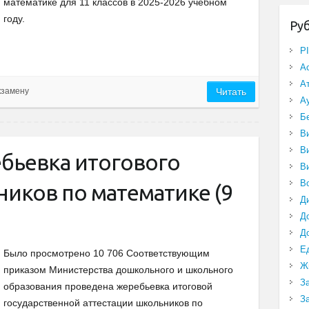
математике для 11 классов в 2025-2026 учебном
году.
Ру
P
А
А
кзамену
Читать
А
Б
В
В
бьевка итогового
В
В
иков по математике (9
Д
Д
Д
Е
Было просмотрено 10 706 Соответствующим
Ж
приказом Министерства дошкольного и школьного
З
образования проведена жеребьевка итоговой
З
государственной аттестации школьников по