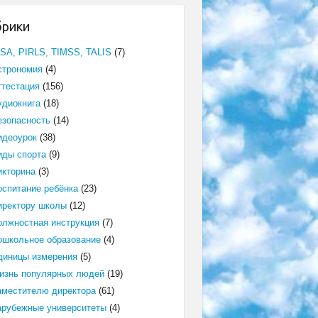
брики
ISA, PIRLS, TIMSS, TALIS
(7)
строномия
(4)
ттестация
(156)
удиокнига
(18)
езопасность
(14)
идеоурок
(38)
иды спорта
(9)
икторина
(3)
оспитание ребёнка
(23)
иректору школы
(12)
олжностная инструкция
(7)
ошкольное образование
(4)
диницы измерения
(5)
изнь популярных людей
(19)
аместителю директора
(61)
арубежные университеты
(4)