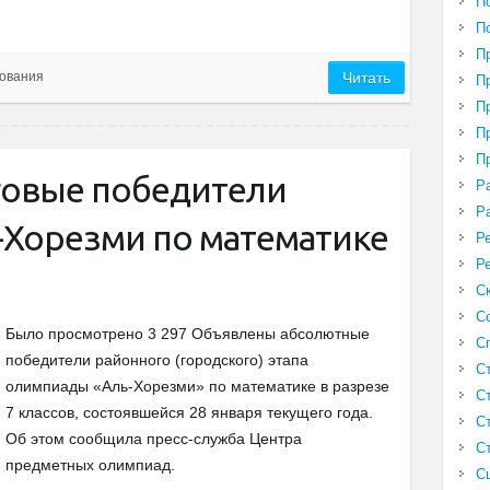
П
П
П
ования
Читать
П
П
П
П
говые победители
Р
Р
Хорезми по математике
Р
Р
С
С
Было просмотрено 3 297 Объявлены абсолютные
С
победители районного (городского) этапа
С
олимпиады «Аль-Хорезми» по математике в разрезе
С
7 классов, состоявшейся 28 января текущего года.
С
Об этом сообщила пресс-служба Центра
С
предметных олимпиад.
С