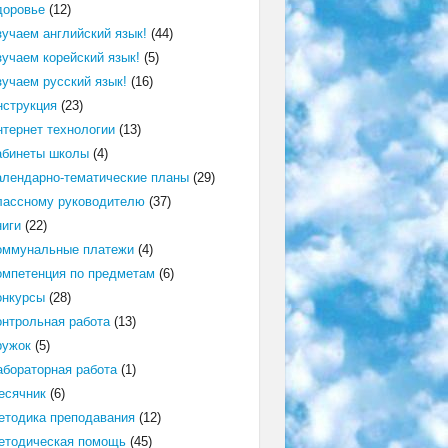
доровье
(12)
зучаем английский язык!
(44)
зучаем корейский язык!
(5)
зучаем русский язык!
(16)
нструкция
(23)
нтернет технологии
(13)
абинеты школы
(4)
алендарно-тематические планы
(29)
лассному руководителю
(37)
ниги
(22)
оммунальные платежи
(4)
омпетенция по предметам
(6)
онкурсы
(28)
онтрольная работа
(13)
ружок
(5)
абораторная работа
(1)
есячник
(6)
етодика преподавания
(12)
етодическая помощь
(45)