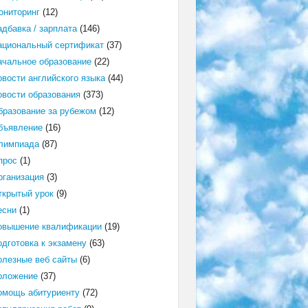
ониторинг
(12)
адбавка / зарплата
(146)
ациональный сертификат
(37)
ачальное образование
(22)
овости английского языка
(44)
овости образования
(373)
бразование за рубежом
(12)
бъявление
(16)
лимпиада
(87)
прос
(1)
рганизация
(3)
ткрытый урок
(9)
есни
(1)
овышение квалификации
(19)
одготовка к экзамену
(63)
олезные веб сайты
(6)
оложение
(37)
омощь абитуриенту
(72)