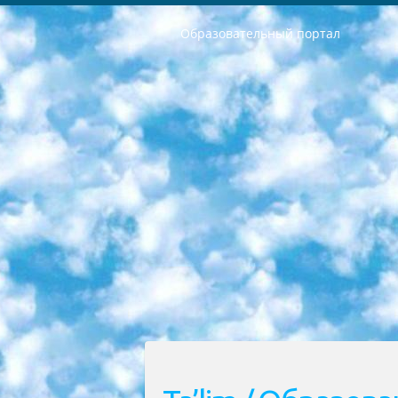
Образовательный портал
РЕСПУБЛИКА УЗБЕКИСТАН МИНИСТРЕРСТВО ДОШКОЛЬНОГО И ШКОЛЬНОГО ОБРАЗОВАНИЯ КОМАНДА в общеобразовательных учреждениях в 2023-2024 учебном году организация и проведение итоговой государственной аттестации обучающихся о Министра дошкольного и школьного образования Республики Узбекистан от 4 марта 2008 года (постановлением Минюста от 20 марта 2008 года № 1778 государственной регистрации) «Итоговое состояние учащихся общего среднего образования на основании положения об утверждении положения об аттестации общего среднего образования выпускной экзамен студентов в образовательных учреждениях в 2023-2024 учебном году В целях организации и прохождения аттестации приказываю: 1. Следующее: перечень предметов, по которым будет проводиться итоговая государственная аттестация и экзамен формы перевода согласно приложению 1; сертификаты международного образца, оценивающие уровень владения иностранными языками перечень согласно приложению 2; 2. Педагогический при специализированных образовательных учреждениях. научно-практический центр квалификации и международной оценки (Д.Давидова) 2024 г. До 25 марта: задания по предметам, по которым будет проводиться итоговая аттестация разработка и утверждение технических условий; итоговая аттестация на основании разработанного предметного задания разработка вопросов по предметам (устно и письменно), экзамен передача; общеобразовательные средние школы и специальные учебные заведения учащиеся выпускных классов школ и интернатов в агентской системе подготовка базы данных экзаменационных материалов и критериев оценки; перевод базы экзаменационных материалов на все языки обучения подать в Республиканский образовательный центр для изготовления; варианты экзаменов на основе разработанных контрольных материалов пусть будут поставлены задачи формирования. 3. Республиканский образовательный центр (Ш.Худайкулов) до 5 апреля 2024 года. до: база данных предоставленных экзаменационных материалов на все языки обучения перевод и экспертиза; для слепых, слабовидящих, глухих, слабослышащих и умственно отсталых детей учащиеся выпускных классов специализированных школ и школ-интернатов база данных экзаменационных материалов на всех преподаваемых языках подготовка критериев оценки; специализированные школы для умственно отсталых детей и технологии для учащихся выпускных классов школ-интернатов разработка соответствующих рекомендаций и критериев проведения ЕГЭ по естествознанию давать задания. 4. Педагогический при специализированных образовательных учреждениях. Научно-практический центр навыков и международной оценки (Д.Давидова), Республи