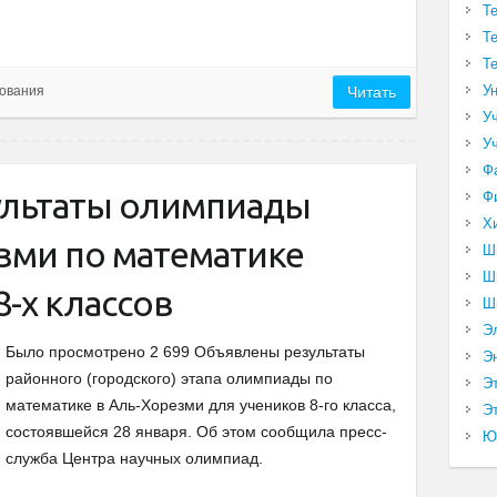
Т
Т
Т
У
ования
Читать
У
У
Ф
ультаты олимпиады
Ф
Х
зми по математике
Ш
Ш
8-х классов
Ш
Э
Было просмотрено 2 699 Объявлены результаты
Э
районного (городского) этапа олимпиады по
Э
математике в Аль-Хорезми для учеников 8-го класса,
Эт
состоявшейся 28 января. Об этом сообщила пресс-
Ю
служба Центра научных олимпиад.