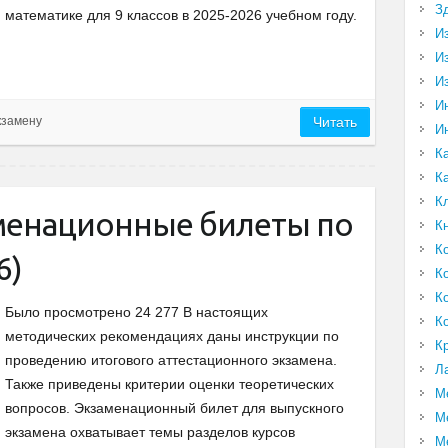
З
математике для 9 классов в 2025-2026 учебном году.
И
И
И
И
кзамену
Читать
И
К
К
К
менационные билеты по
К
К
6)
К
К
Было просмотрено 24 277 В настоящих
К
методических рекомендациях даны инструкции по
К
проведению итогового аттестационного экзамена.
Л
Также приведены критерии оценки теоретических
М
вопросов. Экзаменационный билет для выпускного
М
экзамена охватывает темы разделов курсов
М