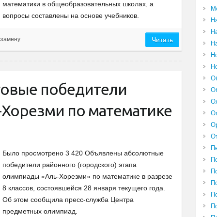
математики в общеобразовательных школах, а
М
вопросы составлены на основе учебников.
Н
Н
кзамену
Читать
Н
Н
Н
О
говые победители
О
О
Хорезми по математике
О
О
О
П
Было просмотрено 3 420 Объявлены абсолютные
П
победители районного (городского) этапа
П
олимпиады «Аль-Хорезми» по математике в разрезе
П
8 классов, состоявшейся 28 января текущего года.
П
Об этом сообщила пресс-служба Центра
П
предметных олимпиад.