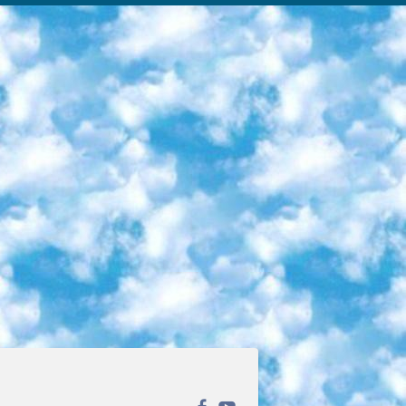
ека открытого доступа. Каталог площадки регулярно обрастает текстами статей из различных научных изданий. Сгруппированные по журналам и рубрикам публикации можно читать онлайн или скачивать целиком в PDF-формате. Проект нацелен на популяризацию науки за счёт открытого доступа к качественной информации. 6. «ПостНаука» На этом ресурсе публикуют подборки видеолекций, составленные экспертами из разных отраслей и объединённые общими темами. Среди них, к примеру, есть серии «Биоинформатика и геномика», «Культура средневековой Скандинавии» и Cinema Studies о теории кино. Каждая подборка лекций — логически связанная история, рассказанная экспертом от первого лица. Кроме того, на сайте появляются научно-образовательные статьи и тесты на разные темы. 7. «Newочём» Команда проекта «Newочём» отбирает самые интересные тексты из англоязычных СМИ и переводит те из них, за которые голосуют участники сообщества «ВКонтакте». По большей части это научно-популярные статьи. Редакторы придумывают лишь заголовки, в остальном содержание переводов соответствует оригиналам. Полные тексты можно читать прямо в социальной сети. 8. InternetUrok Онлайн-база материалов по основным дисциплинам школьной программы. Информация на сайте структурирована по классам, предметам и темам (урокам). Каждый урок состоит из видеолекций и конспектов. Есть также интерактивные тренажёры и тесты для закрепления пройденного материала. Даже если вы давно окончили школу, возможность повторить программу старших классов всегда может пригодиться. 9. Edutainme Ещё один ресурс об образовании. В отличие от Newtonew, как мне кажется, Edutainme больше ориентируется на представителей индустрии: педагогов, предпринимателей, разработчиков образовательных проектов. Но и любой, кто просто стремится к саморазвитию, найдёт на сайте много полезного и интересного для себя. Например, информацию о новых курсах и образовательных сервисах. 10. Newtonew Онлайн-медиа об образовании и обучении в широком смысле. Авторы Newtonew пишут об инструментах, заведениях, тактиках и стратегиях, которые помогают учить других и получать новые знания самостоятельно. На этой площадке вы найдёте новости, обзоры, аналитические мат