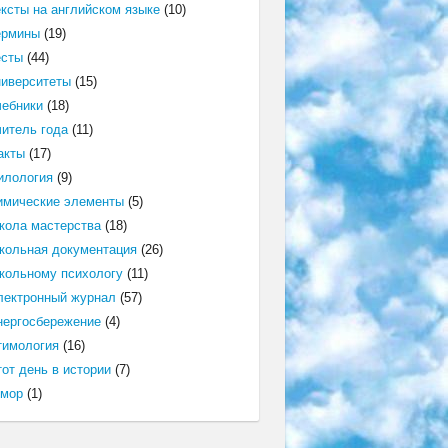
ексты на английском языке
(10)
ермины
(19)
есты
(44)
ниверситеты
(15)
чебники
(18)
читель года
(11)
акты
(17)
илология
(9)
имические элементы
(5)
кола мастерства
(18)
кольная документация
(26)
кольному психологу
(11)
лектронный журнал
(57)
нергосбережение
(4)
тимология
(16)
от день в истории
(7)
мор
(1)