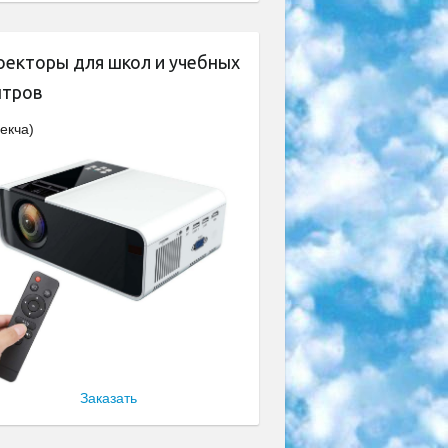
оекторы для школ и учебных
нтров
екча)
Заказать