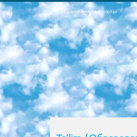
Образовательный портал
РЕСПУБЛИКА УЗБЕКИСТАН МИНИСТРЕРСТВО ДОШКОЛЬНОГО И ШКОЛЬНОГО ОБРАЗОВАНИЯ КОМАНДА в общеобразовательных учреждениях в 2023-2024 учебном году организация и проведение итоговой государственной аттестации обучающихся о Министра дошкольного и школьного образования Республики Узбекистан от 4 марта 2008 года (постановлением Минюста от 20 марта 2008 года № 1778 государственной регистрации) «Итоговое состояние учащихся общего среднего образования на основании положения об утверждении положения об аттестации общего среднего образования выпускной экзамен студентов в образовательных учреждениях в 2023-2024 учебном году В целях организации и прохождения аттестации приказываю: 1. Следующее: перечень предметов, по которым будет проводиться итоговая государственная аттестация и экзамен формы перевода согласно приложению 1; сертификаты международного образца, оценивающие уровень владения иностранными языками перечень согласно приложению 2; 2. Педагогический при специализированных образовательных учреждениях. научно-практический центр квалификации и международной оценки (Д.Давидова) 2024 г. До 25 марта: задания по предметам, по которым будет проводиться итоговая аттестация разработка и утверждение технических условий; итоговая аттестация на основании разработанного предметного задания разработка вопросов по предметам (устно и письменно), экзамен передача; общеобразовательные средние школы и специальные учебные заведения учащиеся выпускных классов школ и интернатов в агентской системе подготовка базы данных экзаменационных материалов и критериев оценки; перевод базы экзаменационных материалов на все языки обучения подать в Республиканский образовательный центр для изготовления; варианты экзаменов на основе разработанных контрольных материалов пусть будут поставлены задачи формирования. 3. Республиканский образовательный центр (Ш.Худайкулов) до 5 апреля 2024 года. до: база данных предоставленных экзаменационных материалов на все языки обучения перевод и экспертиза; для слепых, слабовидящих, глухих, слабослышащих и умственно отсталых детей учащиеся выпускных классов специализированных школ и школ-интернатов база данных экзаменационных материалов на всех преподаваемых языках подготовка критериев оценки; специализированные школы для умственно отсталых детей и технологии для учащихся выпускных классов школ-интернатов разработка соответствующих рекомендаций и критериев проведения ЕГЭ по естествознанию давать задания. 4. Педагогический при специализированных образовательных учреждениях. Научно-практический центр навыков и международной оценки (Д.Давидова), Республи