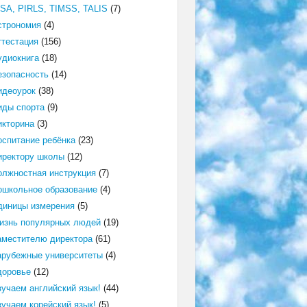
ISA, PIRLS, TIMSS, TALIS
(7)
строномия
(4)
ттестация
(156)
удиокнига
(18)
езопасность
(14)
идеоурок
(38)
иды спорта
(9)
икторина
(3)
оспитание ребёнка
(23)
иректору школы
(12)
олжностная инструкция
(7)
ошкольное образование
(4)
диницы измерения
(5)
изнь популярных людей
(19)
аместителю директора
(61)
арубежные университеты
(4)
доровье
(12)
зучаем английский язык!
(44)
зучаем корейский язык!
(5)