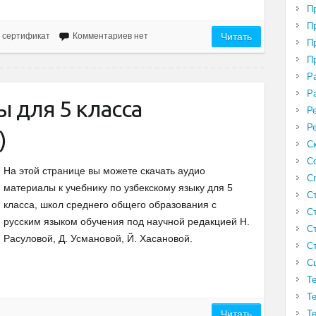
П
П
 сертификат
Комментариев нет
Читать
П
П
Р
Р
 для 5 класса
Р
Р
)
С
С
На этой странице вы можете скачать аудио
С
материалы к учебнику по узбекскому языку для 5
С
класса, школ среднего общего образования с
С
русским языком обучения под научной редакцией Н.
С
Расуловой, Д. Усмановой, Й. Хасановой.
С
С
Т
Т
Т
Читать