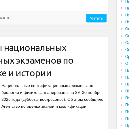
Н
Н
Н
плата
Читать
Н
О
О
О
ы национальных
О
О
ых экзаменов по
О
е и истории
П
П
П
Национальные сертификационные экзамены по
П
биологии и физике запланированы на 29–30 ноября
П
2025 года (суббота–воскресенье). Об этом сообщило
П
Агентство по оценке знаний и квалификаций.
П
П
П