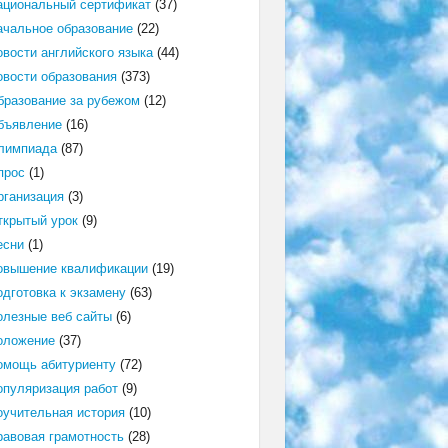
ациональный сертификат
(37)
ачальное образование
(22)
овости английского языка
(44)
овости образования
(373)
бразование за рубежом
(12)
бъявление
(16)
лимпиада
(87)
прос
(1)
рганизация
(3)
ткрытый урок
(9)
есни
(1)
овышение квалификации
(19)
одготовка к экзамену
(63)
олезные веб сайты
(6)
оложение
(37)
омощь абитуриенту
(72)
опуляризация работ
(9)
оучительная история
(10)
равовая грамотность
(28)