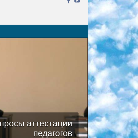
просы аттестации
педагогов