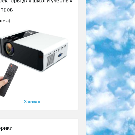
оекторы для школ и учебных
нтров
екча)
Заказать
брики