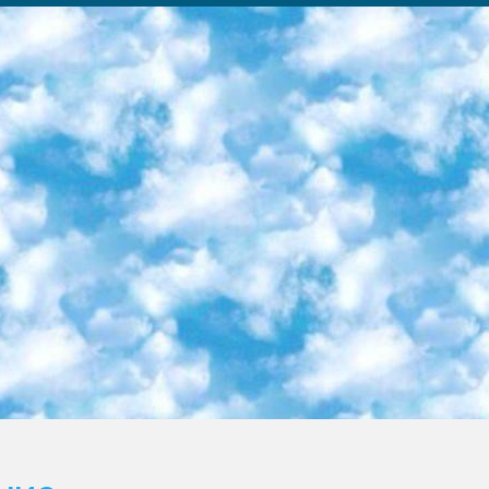
ка образовательный центр (Худайкулов Ш.) итоговый государственный аттестационный экзамен ориентирован на творческое и логическое мышление при подготовке базы материалов учитывать введение заданий. 5. Следует отметить, что: сертификат государственного образца о знании общеобразовательного предмета и как минимум национальный уровень B1 по предметам на иностранных языках, указанным в Приложении 2. или международно признанный сертификат эквивалентного уровня студенты, изучающие определенный предмет, освобождаются от экзамена; по соответствующим предметам запланирована итоговая государственная аттестация за день до дня, путем жеребьевки Рабочей группой (в письменной форме по предметам, проводимым в форме) из числа сформированных вариантов выбрано 2 варианта; 2 выбранных варианта экзамена анонсированы на официальном сайте министерства и все выпускники по всей стране на основе этих вариантов проводит итоговую государственную аттестацию. 6. Государственное образование учащихся средних общеобразовательных учреждений. знания в соответствии с квалификационными требованиями, которые необходимо приобрести на основании стандартов итоговый (выпускной) контроль для 9 и 11 классов в целях тестирования Экзамены (далее – экзамены) состоят из предметов, перечисленных в приложении 1. будет сделано. 7. Экзамены пройдут с 26 мая по 15 июня 2024 г. (кроме науки физического воспитания). 8. Физическая для учащихся 9 классов общесредних образовательных учреждений. Экзамены по предмету «Образование, квалификация медицина» 1-6 мая 2024 года. сотрудники перевести под присмотр (с отклонениями в физическом или умственном развитии) специализированная школа для детей, школы-интернаты и со сколиозом школы-интернаты санаторного типа для больных детей исключены). 9. Он был слепым, слабовидящим и имел нарушения опорно-двигательного аппарата. экзамены в специализированных школах и интернатах для детей должны проводиться исходя из требований, предъявляемых к общеобразовательным учреждениям (физкультура кроме науки). 10. Специализированная школа для глухих и слабослышащих детей. и экзамены в интернатах и быть реализован в виде письменного теста по математике. 11. Специальность для умственно отсталых детей. Для 9 класса Родной язык и литературное письмо Государственный язык (язык обучения – узбекский). для неклассов) написано Математическое письмо Письменная/устная история Узбекистана Физическое воспитание практично Итоговый контроль Для 11 класса Написание родного языка и литературы (эссе) Математическое письмо Узбекский язык (обучение на узбекском языке) не посещающее общее среднее образование для учреждений)/Образовательное учреждение выбор письменный и устный Иностранный язык письменный/устный Письменная/устная история Узбекистана *По выбору студента:  Химия  Физика  Основы государственного права  География 10 бесплатных образовательных ресурсов - Мы составили подборку онлайн-проектов с интерактивными упражнениями, видеолекциями и статьями. Они помогут вам обрести новые и освежить старые знания бесплатно. 1. «ИНТУИТ» Старейшая образовательная площадка Рунета. Здесь вы найдёте сотни текстовых и видеокурсов на десятки различных тем — от программирования до психологии. Многие курсы подготовлены российскими университетами и крупными международными компаниями вроде Intel и Microsoft. Самостоятельное обучение бесплатное, но желающие могут оплатить услуги персональных наставников. 2. «Смартия» знакомит с актуальными профессиями и подсказывает, как им обучаться. Выбрав заинтересовавшую вас специальность — SMM-специалист, фотограф, веб-дизайнер или другую, — увидите список необходимых для неё умений. Чтобы вы могли освоить их самостоятельно, для каждого умения площадка отображает подборку ссылок на учебные материалы. Хотя «Смартия» ориентируется на русскоязычную аудиторию, часть контента всё же доступна только на английском. 3. «Лекторий Физтеха» Проект Московского физико-технического института (Физтеха). С его помощью вы можете смотреть онлайн серии лекций, записанные на видео в этом вузе. В числе доступных предметов — физика, биология, химия, информационные технологии и другие. К некоторым лекциям администрация ресурса прилагает готовые конспекты, которые можно скачивать в PDF-формате. 4. ITMOcourses Онлайн-площадка Санкт-Петербургского национального исследовательского университета информационных технологий, механики и оптики (ИТМО). Ресурс предоставляет свободный доступ к курсам, разработанным в этом вузе. Каталог материалов разбит на четыре категории: «Оптические системы и технологии», «Приборостроение и робототехника», «Информационные технологии» и «Биотехнологии». Курсы состоят из видеолекций, интерактивных демонстраций и заданий. 5. «КиберЛенинка» Электронная научная библиот