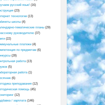
зучаем русский язык!
(16)
нструкция
(23)
нтернет технологии
(13)
абинеты школы
(4)
алендарно-тематические планы
(29)
лассному руководителю
(37)
ниги
(22)
оммунальные платежи
(4)
омпетенция по предметам
(6)
онкурсы
(28)
онтрольная работа
(13)
ружок
(5)
абораторная работа
(1)
есячник
(6)
етодика преподавания
(12)
етодическая помощь
(45)
ониторинг
(12)
адбавка / зарплата
(146)