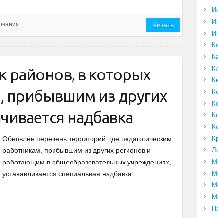
И
И
ования
Читать
И
К
К
К
к районов, в которых
К
, прибывшим из других
К
К
чивается надбавка
К
К
К
Обновлён перечень территорий, где педагогическим
Л
работникам, прибывшим из других регионов и
М
работающим в общеобразовательных учреждениях,
М
устанавливается специальная надбавка.
М
М
Н