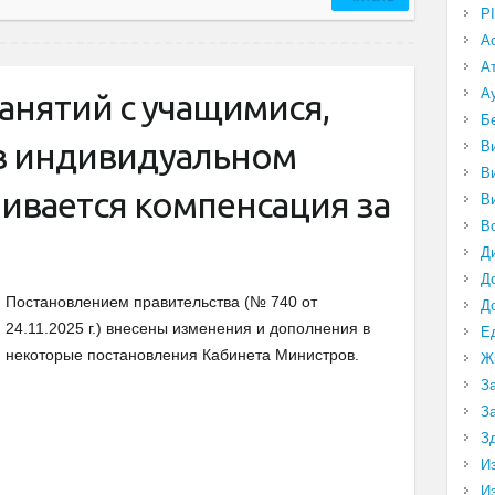
P
А
А
А
анятий с учащимися,
Б
в индивидуальном
В
В
ивается компенсация за
В
В
Д
Д
Постановлением правительства (№ 740 от
Д
24.11.2025 г.) внесены изменения и дополнения в
Е
некоторые постановления Кабинета Министров.
Ж
З
З
З
И
И