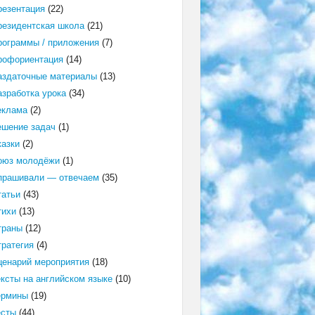
резентация
(22)
резидентская школа
(21)
рограммы / приложения
(7)
рофориентация
(14)
аздаточные материалы
(13)
азработка урока
(34)
еклама
(2)
ешение задач
(1)
казки
(2)
оюз молодёжи
(1)
прашивали — отвечаем
(35)
татьи
(43)
тихи
(13)
траны
(12)
тратегия
(4)
ценарий мероприятия
(18)
ексты на английском языке
(10)
ермины
(19)
есты
(44)