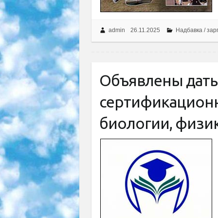
admin
26.11.2025
Надбавка / зар
Объявлены дат
сертификационн
биологии, физик