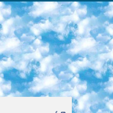
ека открытого доступа. Каталог площадки регулярно обрастает текстами статей из различных научных изданий. Сгруппированные по журналам и рубрикам публикации можно читать онлайн или скачивать целиком в PDF-формате. Проект нацелен на популяризацию науки за счёт открытого доступа к качественной информации. 6. «ПостНаука» На этом ресурсе публикуют подборки видеолекций, составленные экспертами из разных отраслей и объединённые общими темами. Среди них, к примеру, есть серии «Биоинформатика и геномика», «Культура средневековой Скандинавии» и Cinema Studies о теории кино. Каждая подборка лекций — логически связанная история, рассказанная экспертом от первого лица. Кроме того, на сайте появляются научно-образовательные статьи и тесты на разные темы. 7. «Newочём» Команда проекта «Newочём» отбирает самые интересные тексты из англоязычных СМИ и переводит те из них, за которые голосуют участники сообщества «ВКонтакте». По большей части это научно-популярные статьи. Редакторы придумывают лишь заголовки, в остальном содержание переводов соответствует оригиналам. Полные тексты можно читать прямо в социальной сети. 8. InternetUrok Онлайн-база материалов по основным дисциплинам школьной программы. Информация на сайте структурирована по классам, предметам и темам (урокам). Каждый урок состоит из видеолекций и конспектов. Есть также интерактивные тренажёры и тесты для закрепления пройденного материала. Даже если вы давно окончили школу, возможность повторить программу старших классов всегда может пригодиться. 9. Edutainme Ещё один ресурс об образовании. В отличие от Newtonew, как мне кажется, Edutainme больше ориентируется на представителей индустрии: педагогов, предпринимателей, разработчиков образовательных проектов. Но и любой, кто просто стремится к саморазвитию, найдёт на сайте много полезного и интересного для себя. Например, информацию о новых курсах и образовательных сервисах. 10. Newtonew Онлайн-медиа об образовании и обучении в широком смысле. Авторы Newtonew пишут об инструментах, заведениях, тактиках и стратегиях, которые помогают учить других и получать новые знания самостоятельно. На этой площадке вы найдёте новости, обзоры, аналитические мат