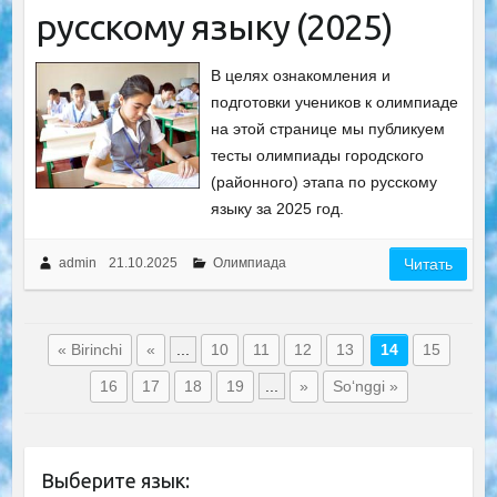
русскому языку (2025)
В целях ознакомления и
подготовки учеников к олимпиаде
на этой странице мы публикуем
тесты олимпиады городского
(районного) этапа по русскому
языку за 2025 год.
admin
21.10.2025
Олимпиада
Читать
« Birinchi
«
...
10
11
12
13
14
15
16
17
18
19
...
»
So‘nggi »
Выберите язык: