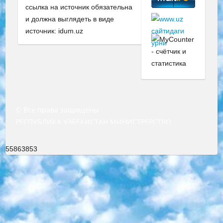
ссылка на источник обязательна
и должна выглядеть в виде
источник: idum.uz
© Все права защищены
РЕСПУБЛИКА УЗБЕКИСТАН МИНИСТРЕРСТВО ДОШКОЛЬНОГО И ШКОЛЬНОГО ОБРАЗОВАНИЯ КОМАНДА в общеобразовательных учреждениях в 2023-2024 учебном году организация и проведение итоговой государственной аттестации обучающихся о Министра дошкольного и школьного образования Республики Узбекистан от 4 марта 2008 года (постановлением Минюста от 20 марта 2008 года № 1778 государственной регистрации) «Итоговое состояние учащихся общего среднего образования на основании положения об утверждении положения об аттестации общего среднего образования выпускной экзамен студентов в образовательных учреждениях в 2023-2024 учебном году В целях организации и прохождения аттестации приказываю: 1. Следующее: перечень предметов, по которым будет проводиться итоговая государственная аттестация и экзамен формы перевода согласно приложению 1; сертификаты международного образца, оценивающие уровень владения иностранными языками перечень согласно приложению 2; 2. Педагогический при специализированных образовательных учреждениях. научно-практический центр квалификации и международной оценки (Д.Давидова) 2024 г. До 25 марта: задания по предметам, по которым будет проводиться итоговая аттестация разработка и утверждение технических условий; итоговая аттестация на основании разработанного предметного задания разработка вопросов по предметам (устно и письменно), экзамен передача; общеобразовательные средние школы и специальные учебные заведения учащиеся выпускных классов школ и интернатов в агентской системе подготовка базы данных экзаменационных материалов и критериев оценки; перевод базы экзаменационных материалов на все языки обучения подать в Республиканский образовательный центр для изготовления; варианты экзаменов на основе разработанных контрольных материалов пусть будут поставлены задачи формирования. 3. Республиканский образовательный центр (Ш.Худайкулов) до 5 апреля 2024 года. до: база данных предоставленных экзаменационных материалов на все языки обучения перевод и экспертиза; для слепых, слабовидящих, глухих, слабослышащих и умственно отсталых детей учащиеся выпускных классов специализированных школ и школ-интернатов база данных экзаменационных материалов на всех преподаваемых языках подготовка критериев оценки; специализированные школы для умственно отсталых детей и технологии для учащихся выпускных классов школ-интернатов разработка соответствующих рекомендаций и критериев проведения ЕГЭ по естествознанию давать задания. 4. Педагогический при специализированных образовательных учреждениях. Научно-практический центр навыков и международной оценки (Д.Давидова), Республика образовательный центр (Худайкулов Ш.) итоговый государственный аттестационный экзамен ориентирован на творческое и логическое мышление при подготовке базы материалов учитывать введение заданий. 5. Следует отметить, что: сертификат государственного образца о знании общеобразовательного предмета и как минимум национальный уровень B1 по предметам на иностранных языках, указанным в Приложении 2. или международно признанный сертификат эквивалентного уровня студенты, изучающие определенный предмет, освобождаются от экзамена; по соответствующим предметам запланирована итоговая государственная аттестация за день до дня, путем жеребьевки Рабочей группой (в письменной форме по предметам, проводимым в форме) из числа сформированных вариантов выбрано 2 варианта; 2 выбранных варианта экзамена анонсированы на официальном сайте министерства и все выпускники по всей стране на основе этих вариантов проводит итоговую государственную аттестацию. 6. Государственное образование учащихся средних общеобразовательных учреждений. знания в соответствии с квалификационными требованиями, которые необходимо приобрести на основании стандартов итоговый (выпускной) контроль для 9 и 11 классов в целях тестирования Экзамены (далее – экзамены) состоят из предметов, перечисленных в приложении 1. будет сделано. 7. Экзамены пройдут с 26 мая по 15 июня 2024 г. (кроме науки физического воспитания). 8. Физическая для учащихся 9 классов общесредних образовательных учреждений. Экзамены по предмету «Образование, квалификация медицина» 1-6 мая 2024 года. сотрудники перевести под присмотр (с отклонениями в физическом или умственном развитии) специализированная школа для детей, школы-интернаты и со сколиозом школы-интернаты санаторного типа для больных детей исключены). 9. Он был слепым, слабовидящим и имел нарушения опорно-двигательного аппарата. экзамены в специализированных школах и интернатах для детей должны проводиться исходя из требований, предъявляемых к общеобразовательным учреждениям (физкультура кроме науки). 10. Специализированная школа для глухих и слабослышащих детей. и экзамены в интернатах и быть реализован в виде письменного теста по математике. 11. Специальность для умственно отсталых детей. Для 9 класса Родной язык и литературное письмо Государственный язык (язык обучения – узбекский). для неклассов) написано Математическое письмо Письменная/устная история Узбекистана Физическое воспитание практично Итоговый контроль Для 11 класса Написание родного языка и литературы (эссе) Математическое письмо Узбекский язык (обучение на узбекском языке) не посещающее общее среднее образование для учреждений)/Образовательное учреждение выбор письменный и устный Иностранный язык письменный/устный Письменная/устная история Узбекистана *По выбору студента:  Химия  Физика  Основы государственного права  География 10 бесплатных образовательных ресурсов - Мы составили подборку онлайн-проектов с интерактивными упражнениями, видеолекциями и статьями. Они помогут вам обрести новые и освежить старые знания бесплатно. 1. «ИНТУИТ» Старейшая образовательная площадка Рунета. Здесь вы найдёте сотни текстовых и видеокурсов на десятки различных тем — от программирования до психологии. Многие курсы подготовлены российскими университетами и крупными международными компаниями вроде Intel и Microsoft. Самостоятельное обучение бесплатное, но желающие могут оплатить услуги персональных наставников. 2. «Смартия» знакомит с актуальными профессиями и подсказывает, как им обучаться. Выбрав заинтересовавшую вас специальность — SMM-специалист, фотограф, веб-дизайнер или другую, — увидите список необходимых для неё умений. Чтобы вы могли освоить их самостоятельно, для каждого умения площадка отображает подборку ссылок на учебные материалы. Хотя «Смартия» ориентируется на русскоязычную аудиторию, часть контента всё же доступна только на английском. 3. «Лекторий Физтеха» Проект Московского физико-технического института (Физтеха). С его помощью вы можете смотреть онлайн серии лекций, записанные на видео в этом вузе. В числе доступных предметов — физика, биология, химия, информационные технологии и другие. К некоторым лекциям администрация ресурса прилагает готовые конспекты, которые можно скачивать в PDF-формате. 4. ITMOcourses Онлайн-площадка Санкт-Петербургского национального исследовательского университета информационных технологий, механики и оптики (ИТМО). Ресурс предоставляет свободный доступ к курсам, разработанным в этом вузе. Каталог материалов разбит на четыре категории: «Оптические системы и технологии», «Приборостроение и робототехника», «Информационные технологии» и «Биотехнологии». Курсы состоят из видеолекций, интерактивных демонстраций и заданий. 5. «КиберЛенинка» Электронная научная библиотека открытого доступа. Каталог площадки регулярно обрастает текстами статей из различных научных изданий. Сгруппированные по журналам и рубрикам публикации можно читать онлайн или скачивать целиком в PDF-формате. Проект нацелен на популяризацию науки за счёт открытого доступа к качественной информации. 6. «ПостНаука» На этом ресурсе публикуют подборки видеолекций, составленные экспертами из разных отраслей и объединённые общими темами. Среди них, к примеру, есть серии «Биоинформатика и геномика», «Культура средневековой Скандинавии» и Cinema Studies о теории кино. Каждая подборка лекций — логически связанная история, рассказанная экспертом от первого лица. Кроме того, на сайте появляются научно-образовательные статьи и тесты на разные темы. 7. «Newочём» Команда проекта «Newочём» отбирает самые интересные тексты из англоязычных СМИ и переводит те из них, за которые голосуют участники сообщества «ВКонтакте». По большей части это научно-популярные статьи. Редакторы придумывают лишь заголовки, в остальном содержание переводов соответствует оригиналам. Полные тексты можно читать прямо в социальной сети. 8. InternetUrok Онлайн-база материалов по основным дисциплинам школьной программы. Информация на сайте структурирована по классам, предметам и темам (урокам). Каждый урок состоит из видеолекций и конспектов. Есть также интерактивные тренажёры и тесты для закрепления пройденного материала. Даже если вы давно окончили школу, возможность повторить программу старших классов всегда может пригодиться. 9. Edutainme Ещё один ресурс об образовании. В отличие от Newtonew, как мне кажется, Edutainme больше ориентируется на представителей индустрии: педагогов, предпринимателей, разработчиков образовательных проектов. Но и любой, кто просто стремится к саморазвитию, найдёт на сайте много полезного и интересного для себя. Например, информацию о новых курсах и образовательных сервисах. 10. Newtonew Онлайн-медиа об образовании и обучении в широком смысле. Авторы Newtonew пишут об инструментах, заведениях, тактиках и стратегиях, которые помогают учить других и получать новые знания самостоятельно. На этой площадке вы найдёте новости, обзоры, аналитические мате
55863853