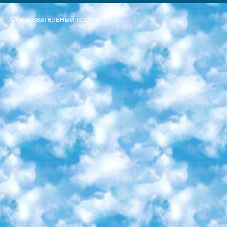
Образовательный портал
РЕСПУБЛИКА УЗБЕКИСТАН МИНИСТРЕРСТВО ДОШКОЛЬНОГО И ШКОЛЬНОГО ОБРАЗОВАНИЯ КОМАНДА в общеобразовательных учреждениях в 2023-2024 учебном году организация и проведение итоговой государственной аттестации обучающихся о Министра дошкольного и школьного образования Республики Узбекистан от 4 марта 2008 года (постановлением Минюста от 20 марта 2008 года № 1778 государственной регистрации) «Итоговое состояние учащихся общего среднего образования на основании положения об утверждении положения об аттестации общего среднего образования выпускной экзамен студентов в образовательных учреждениях в 2023-2024 учебном году В целях организации и прохождения аттестации приказываю: 1. Следующее: перечень предметов, по которым будет проводиться итоговая государственная аттестация и экзамен формы перевода согласно приложению 1; сертификаты международного образца, оценивающие уровень владения иностранными языками перечень согласно приложению 2; 2. Педагогический при специализированных образовательных учреждениях. научно-практический центр квалификации и международной оценки (Д.Давидова) 2024 г. До 25 марта: задания по предметам, по которым будет проводиться итоговая аттестация разработка и утверждение технических условий; итоговая аттестация на основании разработанного предметного задания разработка вопросов по предметам (устно и письменно), экзамен передача; общеобразовательные средние школы и специальные учебные заведения учащиеся выпускных классов школ и интернатов в агентской системе подготовка базы данных экзаменационных материалов и критериев оценки; перевод базы экзаменационных материалов на все языки обучения подать в Республиканский образовательный центр для изготовления; варианты экзаменов на основе разработанных контрольных материалов пусть будут поставлены задачи формирования. 3. Республиканский образовательный центр (Ш.Худайкулов) до 5 апреля 2024 года. до: база данных предоставленных экзаменационных материалов на все языки обучения перевод и экспертиза; для слепых, слабовидящих, глухих, слабослышащих и умственно отсталых детей учащиеся выпускных классов специализированных школ и школ-интернатов база данных экзаменационных материалов на всех преподаваемых языках подготовка критериев оценки; специализированные школы для умственно отсталых детей и технологии для учащихся выпускных классов школ-интернатов разработка соответствующих рекомендаций и критериев проведения ЕГЭ по естествознанию давать задания. 4. Педагогический при специализированных образовательных учреждениях. Научно-практический центр навыков и международной оценки (Д.Давидова), Республика образовательный центр (Худайкулов Ш.) итоговый государственный аттестационный экзамен ориентирован на творческое и логическое мышление при подготовке базы материалов учитывать введение заданий. 5. Следует отметить, что: сертификат государственного образца о знании общеобразовательного предмета и как минимум национальный уровень B1 по предметам на иностранных языках, указанным в Приложении 2. или международно признанный сертификат эквивалентного уровня студенты, изучающие определенный предмет, освобождаются от экзамена; по соответствующим предметам запланирована итоговая государственная аттестация за день до дня, путем жеребьевки Рабочей группой (в письменной форме по предметам, проводимым в форме) из числа сформированных вариантов выбрано 2 варианта; 2 выбранных варианта экзамена анонсированы на официальном сайте министерства и все выпускники по всей стране на основе этих вариантов проводит итоговую государственную аттестацию. 6. Государственное образование учащихся средних общеобразовательных учреждений. знания в соответствии с квалификационными требованиями, которые необходимо приобрести на основании стандартов итоговый (выпускной) контроль для 9 и 11 классов в целях тестирования Экзамены (далее – экзамены) состоят из предметов, перечисленных в приложении 1. будет сделано. 7. Экзамены пройдут с 26 мая по 15 июня 2024 г. (кроме науки физического воспитания). 8. Физическая для учащихся 9 классов общесредних образовательных учреждений. Экзамены по предмету «Образование, квалификация медицина» 1-6 мая 2024 года. сотрудники перевести под присмотр (с отклонениями в физическом или умственном развитии) специализированная школа для детей, школы-интернаты и со сколиозом школы-интернаты санаторного типа для больных детей исключены). 9. Он был слепым, слабовидящим и имел нарушения опорно-двигательного аппарата. экзамены в специализированных школах и интернатах для детей должны проводиться исходя из требований, предъявляемых к общеобразовательным учреждениям (физкультура кроме науки). 10. Специализированная школа для глухих и слабослышащих детей. и экзамены в интернатах и быть реализован в виде письменного теста по математике. 11. Специальность для умственно отсталых детей. Для 9 класса Родной язык и литературное письмо Государственный язык (язык обучения – узбекский). для неклассов) написано Математическое письмо Письменная/устная история Узбекистана Физическое воспитание практично Итоговый контроль Для 11 класса Написание родного языка и литературы (эссе) Математическое письмо Узбекский язык (обучение на узбекском языке) не посещающее общее среднее образование для учреждений)/Образовательное учреждение выбор письменный и устный Иностранный язык письменный/устный Письменная/устная история Узбекистана *По выбору студента:  Химия  Физика  Основы государственного права  География 10 бесплатных образовательных ресурсов - Мы составили подборку онлайн-проектов с интерактивными упражнениями, видеолекциями и статьями. Они помогут вам обрести новые и освежить старые знания бесплатно. 1. «ИНТУИТ» Старейшая образовательная площадка Рунета. Здесь вы найдёте сотни текстовых и видеокурсов на десятки различных тем — от программирования до психологии. Многие курсы подготовлены российскими университетами и крупными международными компаниями вроде Intel и Microsoft. Самостоятельное обучение бесплатное, но желающие могут оплатить услуги персональных наставников. 2. «Смартия» знакомит с актуальными профессиями и подсказывает, как им обучаться. Выбрав заинтересовавшую вас специальность — SMM-специалист, фотограф, веб-дизайнер или другую, — увидите список необходимых для неё умений. Чтобы вы могли освоить их самостоятельно, для каждого умения площадка отображает подборку ссылок на учебные материалы. Хотя «Смартия» ориентируется на русскоязычную аудиторию, часть контента всё же доступна только на английском. 3. «Лекторий Физтеха» Проект Московского физико-технического института (Физтеха). С его помощью вы можете смотреть онлайн серии лекций, записанные на видео в этом вузе. В числе доступных предметов — физика, биология, химия, информационные технологии и другие. К некоторым лекциям администрация ресурса прилагает готовые конспекты, которые можно скачивать в PDF-формате. 4. ITMOcourses Онлайн-площадка Санкт-Петербургского национального исследовательского университета информационных технологий, механики и оптики (ИТМО). Ресурс предоставляет свободный доступ к курсам, разработанным в этом вузе. Каталог материалов разбит на четыре категории: «Оптические системы и технологии», «Приборостроение и робототехника», «Информационные технологии» и «Биотехнологии». Курсы состоят из видеолекций, интерактивных демонстраций и заданий. 5. «КиберЛенинка» Электронная научная библиотека открытого доступа. Каталог площадки регулярно обрастает текстами статей из различных научных изданий. Сгруппированные по журналам и рубрикам публикации можно читать онлайн или скачивать целиком в PDF-формате. Проект нацелен на популяризацию науки за счёт открытого доступа к качественной информации. 6. «ПостНаука» На этом ресурсе публикуют подборки видеолекций, составленные экспертами из разных отраслей и объединённые общими темами. Среди них, к примеру, есть серии «Биоинформатика и геномика», «Культура средневековой Скандинавии» и Cinema Studies о теории кино. Каждая подборка лекций — логически связанная история, рассказанная экспертом от первого лица. Кроме того, на сайте появляются научно-образовательные статьи и тесты на разные темы. 7. «Newочём» Команда проекта «Newочём» отбирает самые интересные тексты из англоязычных СМИ и переводит те из них, за которые голосуют участники сообщества «ВКонтакте». По большей части это научно-популярные статьи. Редакторы придумывают лишь заголовки, в остальном содержание переводов соответствует оригиналам. Полные тексты можно читать прямо в социальной сети. 8. InternetUrok Онлайн-база материалов по основным дисциплинам школьной программы. Информация на сайте структурирована по классам, предметам и темам (урокам). Каждый урок состоит из видеолекций и конспектов. Есть также интерактивные тренажёры и тесты для закрепления пройденного материала. Даже если вы давно окончили школу, возможность повторить программу старших классов всегда может пригодиться. 9. Edutainme Ещё один ресурс об образовании. В отличие от Newtonew, как мне кажется, Edutainme больше ориентируется на представителей индустрии: педагогов, предпринимателей, разработчиков образовательных проектов. Но и любой, кто просто стремится к саморазвитию, найдёт на сайте много полезного и интересного для себя. Например, информацию о новых курсах и образовательных сервисах. 10. Newtonew Онлайн-медиа об образовании и обучении в широком смысле. Авторы Newtonew пишут об инструментах, заведениях, тактиках и стратегиях, которые помогают учить других и получать новые знания самостоятельно. На этой площадке вы найдёте новости, обзоры, аналитические мат