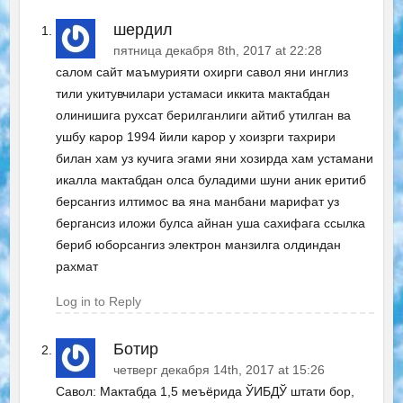
шердил
пятница декабря 8th, 2017 at 22:28
салом сайт маъмурияти охирги савол яни инглиз
тили укитувчилари устамаси иккита мактабдан
олинишига рухсат берилганлиги айтиб утилган ва
ушбу карор 1994 йили карор у хоизрги тахрири
билан хам уз кучига эгами яни хозирда хам устамани
икалла мактабдан олса буладими шуни аник еритиб
берсангиз илтимос ва яна манбани марифат уз
бергансиз иложи булса айнан уша сахифага ссылка
бериб юборсангиз электрон манзилга олдиндан
рахмат
Log in to Reply
Ботир
четверг декабря 14th, 2017 at 15:26
Савол: Мактабда 1,5 меъёрида ЎИБДЎ штати бор,