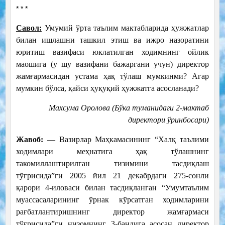
* * *
Савол:
Умумий ўрта таълим мактабларида ҳужжатлар
билан ишлашни ташкил этиш ва ижро назоратини
юритиш вазифаси юклатилган ходимнинг ойлик
маошига (у шу вазифани бажаргани учун) директор
жамғармасидан устама ҳақ тўлаш мумкинми? Агар
мумкин бўлса, қайси ҳуқуқий ҳужжатга асосланади?
Махсума Оролова (Бўка туманидаги 2-мактаб
директори ўринбосари)
Жавоб:
— Вазирлар Маҳкамасининг “Халқ таълими
ходимлари меҳнатига ҳақ тўлашнинг
такомиллаштирилган тизимини тасдиқлаш
тўғрисида”ги 2005 йил 21 декабрдаги 275-сонли
қарори 4-иловаси билан тасдиқланган “Умумтаълим
муассасаларининг ўрнак кўрсатган ходимларини
рағбатлантиришнинг директор жамғармаси
тўғрисида”ги низомнинг 3-бандига асосан директор