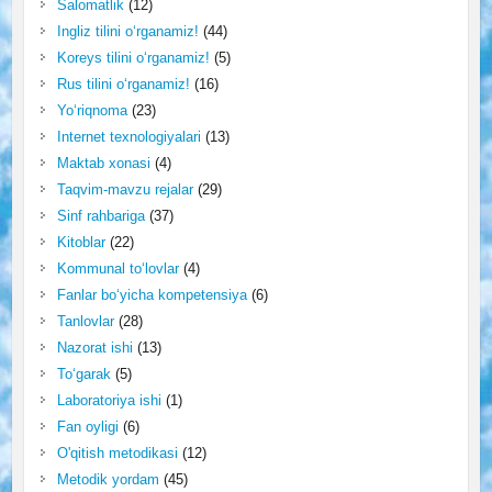
Salomatlik
(12)
Ingliz tilini o‘rganamiz!
(44)
Koreys tilini o‘rganamiz!
(5)
Rus tilini o‘rganamiz!
(16)
Yo‘riqnoma
(23)
Internet texnologiyalari
(13)
Maktab xonasi
(4)
Taqvim-mavzu rejalar
(29)
Sinf rahbariga
(37)
Kitoblar
(22)
Kommunal to‘lovlar
(4)
Fanlar bo‘yicha kompetensiya
(6)
Tanlovlar
(28)
Nazorat ishi
(13)
To‘garak
(5)
Laboratoriya ishi
(1)
Fan oyligi
(6)
O'qitish metodikasi
(12)
Metodik yordam
(45)