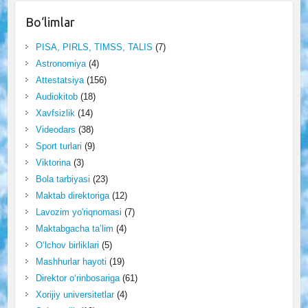
Bo‘limlar
PISA, PIRLS, TIMSS, TALIS
(7)
Astronomiya
(4)
Attestatsiya
(156)
Audiokitob
(18)
Xavfsizlik
(14)
Videodars
(38)
Sport turlari
(9)
Viktorina
(3)
Bola tarbiyasi
(23)
Maktab direktoriga
(12)
Lavozim yo'riqnomasi
(7)
Maktabgacha ta’lim
(4)
O‘lchov birliklari
(5)
Mashhurlar hayoti
(19)
Direktor o‘rinbosariga
(61)
Xorijiy universitetlar
(4)