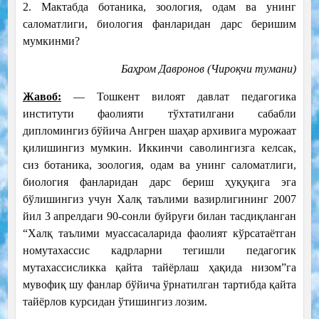
2. Мактабда ботаника, зоология, одам ва унинг
саломатлиги, биология фанларидан дарс беришим
мумкинми?
Баҳром Давронов (Чироқчи тумани)
Жавоб:
— Тошкент вилоят давлат педагогика
институти фаолияти тўхтатилгани сабабли
дипломингиз бўйича Ангрен шаҳар архивига мурожаат
қилишингиз мумкин. Иккинчи саволингизга келсак,
сиз ботаника, зоология, одам ва унинг саломатлиги,
биология фанларидан дарс бериш ҳуқуқига эга
бўлишингиз учун Халқ таълими вазирлигининг 2007
йил 3 апрелдаги 90-сонли буйруғи билан тасдиқланган
“Халқ таълими муассасаларида фаолият кўрсатаётган
номутахассис кадрларни тегишли педагогик
мутахассисликка қайта тайёрлаш ҳақида низом”га
мувофиқ шу фанлар бўйича ўрнатилган тартибда қайта
тайёрлов курсидан ўтишингиз лозим.