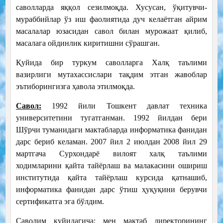
саволларда яққол сезилмоқда. Хусусан, ўқитувчи-
мураббийлар ўз иш фаолиятида дуч келаётган айрим
масалалар юзасидан савол билан мурожаат қилиб,
масалага ойдинлик киритишни сўрашган.
Қуйида бир туркум саволларга Халқ таълими
вазирлиги мутахассислари тақдим этган жавоблар
эътиборингизга ҳавола этилмоқда.
Савол:
1992 йили Тошкент давлат техника
университетини тугатганман. 1992 йилдан бери
Шўрчи туманидаги мактабларда информатика фанидан
дарс бериб келаман. 2007 йил 2 июлдан 2008 йил 29
мартгача Сурхондарё вилоят халқ таълими
ходимларини қайта тайёрлаш ва малакасини ошириш
институтида қайта тайёрлаш курсида қатнашиб,
информатика фанидан дарс ўтиш ҳуқуқини берувчи
сертификатга эга бўлдим.
Саволим қуйидагича: мен мактаб директорининг