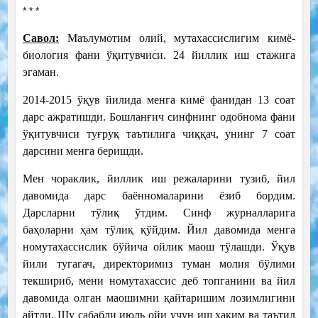
* * *
Савол:
Маълумотим олий, мутахассислигим кимё-
биология фани ўқитувчиси. 24 йиллик иш стажига
эгаман.
2014-2015 ўқув йилида менга кимё фанидан 13 соат
дарс ажратишди. Бошланғич синфнинг одобнома фани
ўқитувчиси туғруқ таътилига чиққач, унинг 7 соат
дарсини менга беришди.
Мен чораклик, йиллик иш режаларини тузиб, йил
давомида дарс баённомаларини ёзиб бордим.
Дарсларни тўлиқ ўтдим. Синф журналларига
баҳоларни ҳам тўлиқ қўйдим. Йил давомида менга
номутахассислик бўйича ойлик маош тўлашди. Ўқув
йили тугагач, директоримиз туман молия бўлими
текшириб, мени номутахассис деб топганини ва йил
давомида олган маошимни қайтаришим лозимлигини
айтди. Шу сабабли июль ойи учун иш ҳақим ва таътил