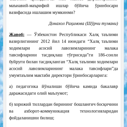
маънавий-маърифий ишлар бўйича ўринбосари
вазифасида ишлашим мумкинми?
Донахол Раҳимова (Шўрчи тумани)
Жавоб:
— Ўзбекистон Республикаси Халқ таълими
вазирлигининг 2012 йил 14 июндаги “Халқ таълими
ходимлари асосий лавозимларининг малака
тавсифларини тасдиқлаш тўғрисида”ги 186-сонли
буйруғи билан тасдиқланган “Халқ таълими ходимлари
асосий лавозимларининг малака тавсифлари”да
умумтаълим мактаби директори ўринбосарларига:
а) педагогика йўналиши бўйича камида бакалавр
даражасидаги олий маълумот;
б) хорижий тиллардан бирининг бошланғич босқичини
ва ахборот-коммуникация технологияларидан
фойдаланишни билиш;