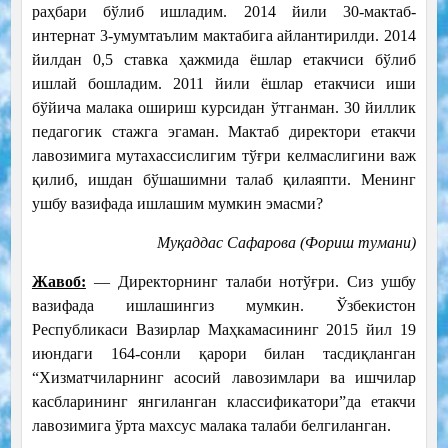
раҳбари бўлиб ишладим. 2014 йили 30-мактаб-
интернат 3-умумтаълим мактабига айлантирилди. 2014
йилдан 0,5 ставка ҳажмида ёшлар етакчиси бўлиб
ишлай бошладим. 2011 йили ёшлар етакчиси иши
бўйича малака ошириш курсидан ўтганман. 30 йиллик
педагогик стажга эгаман. Мактаб директори етакчи
лавозимига мутахассислигим тўғри келмаслигини важ
қилиб, ишдан бўшашимни талаб қилаяпти. Менинг
ушбу вазифада ишлашим мумкин эмасми?
Муқаддас Сафарова (Фориш тумани)
Жавоб:
— Директорнинг талаби нотўғри. Сиз ушбу
вазифада ишлашингиз мумкин. Ўзбекистон
Республикаси Вазирлар Маҳкамасининг 2015 йил 19
июндаги 164-сонли қарори билан тасдиқланган
“Хизматчиларнинг асосий лавозимлари ва ишчилар
касбларининг янгиланган классификатори”да етакчи
лавозимига ўрта махсус малака талаби белгиланган.