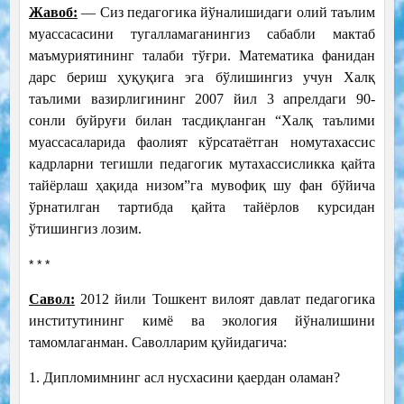
Жавоб:
— Сиз педагогика йўналишидаги олий таълим
муассасасини тугалламаганингиз сабабли мактаб
маъмуриятининг талаби тўғри. Математика фанидан
дарс бериш ҳуқуқига эга бўлишингиз учун Халқ
таълими вазирлигининг 2007 йил 3 апрелдаги 90-
сонли буйруғи билан тасдиқланган “Халқ таълими
муассасаларида фаолият кўрсатаётган номутахассис
кадрларни тегишли педагогик мутахассисликка қайта
тайёрлаш ҳақида низом”га мувофиқ шу фан бўйича
ўрнатилган тартибда қайта тайёрлов курсидан
ўтишингиз лозим.
* * *
Савол:
2012 йили Тошкент вилоят давлат педагогика
институтининг кимё ва экология йўналишини
тамомлаганман. Саволларим қуйидагича:
1. Дипломимнинг асл нусхасини қаердан оламан?