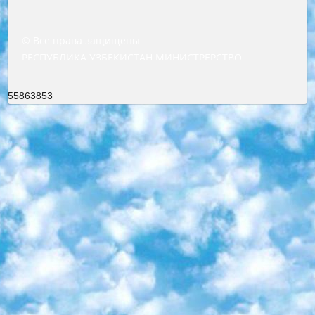
© Все права защищены
РЕСПУБЛИКА УЗБЕКИСТАН МИНИСТРЕРСТВО ДОШКОЛЬНОГО И ШКОЛЬНОГО ОБРАЗОВАНИЯ КОМАНДА в общеобразовательных учреждениях в 2023-2024 учебном году организация и проведение итоговой государственной аттестации обучающихся о Министра дошкольного и школьного образования Республики Узбекистан от 4 марта 2008 года (постановлением Минюста от 20 марта 2008 года № 1778 государственной регистрации) «Итоговое состояние учащихся общего среднего образования на основании положения об утверждении положения об аттестации общего среднего образования выпускной экзамен студентов в образовательных учреждениях в 2023-2024 учебном году В целях организации и прохождения аттестации приказываю: 1. Следующее: перечень предметов, по которым будет проводиться итоговая государственная аттестация и экзамен формы перевода согласно приложению 1; сертификаты международного образца, оценивающие уровень владения иностранными языками перечень согласно приложению 2; 2. Педагогический при специализированных образовательных учреждениях. научно-практический центр квалификации и международной оценки (Д.Давидова) 2024 г. До 25 марта: задания по предметам, по которым будет проводиться итоговая аттестация разработка и утверждение технических условий; итоговая аттестация на основании разработанного предметного задания разработка вопросов по предметам (устно и письменно), экзамен передача; общеобразовательные средние школы и специальные учебные заведения учащиеся выпускных классов школ и интернатов в агентской системе подготовка базы данных экзаменационных материалов и критериев оценки; перевод базы экзаменационных материалов на все языки обучения подать в Республиканский образовательный центр для изготовления; варианты экзаменов на основе разработанных контрольных материалов пусть будут поставлены задачи формирования. 3. Республиканский образовательный центр (Ш.Худайкулов) до 5 апреля 2024 года. до: база данных предоставленных экзаменационных материалов на все языки обучения перевод и экспертиза; для слепых, слабовидящих, глухих, слабослышащих и умственно отсталых детей учащиеся выпускных классов специализированных школ и школ-интернатов база данных экзаменационных материалов на всех преподаваемых языках подготовка критериев оценки; специализированные школы для умственно отсталых детей и технологии для учащихся выпускных классов школ-интернатов разработка соответствующих рекомендаций и критериев проведения ЕГЭ по естествознанию давать задания. 4. Педагогический при специализированных образовательных учреждениях. Научно-практический центр навыков и международной оценки (Д.Давидова), Республика образовательный центр (Худайкулов Ш.) итоговый государственный аттестационный экзамен ориентирован на творческое и логическое мышление при подготовке базы материалов учитывать введение заданий. 5. Следует отметить, что: сертификат государственного образца о знании общеобразовательного предмета и как минимум национальный уровень B1 по предметам на иностранных языках, указанным в Приложении 2. или международно признанный сертификат эквивалентного уровня студенты, изучающие определенный предмет, освобождаются от экзамена; по соответствующим предметам запланирована итоговая государственная аттестация за день до дня, путем жеребьевки Рабочей группой (в письменной форме по предметам, проводимым в форме) из числа сформированных вариантов выбрано 2 варианта; 2 выбранных варианта экзамена анонсированы на официальном сайте министерства и все выпускники по всей стране на основе этих вариантов проводит итоговую государственную аттестацию. 6. Государственное образование учащихся средних общеобразовательных учреждений. знания в соответствии с квалификационными требованиями, которые необходимо приобрести на основании стандартов итоговый (выпускной) контроль для 9 и 11 классов в целях тестирования Экзамены (далее – экзамены) состоят из предметов, перечисленных в приложении 1. будет сделано. 7. Экзамены пройдут с 26 мая по 15 июня 2024 г. (кроме науки физического воспитания). 8. Физическая для учащихся 9 классов общесредних образовательных учреждений. Экзамены по предмету «Образование, квалификация медицина» 1-6 мая 2024 года. сотрудники перевести под присмотр (с отклонениями в физическом или умственном развитии) специализированная школа для детей, школы-интернаты и со сколиозом школы-интернаты санаторного типа для больных детей исключены). 9. Он был слепым, слабовидящим и имел нарушения опорно-двигательного аппарата. экзамены в специализированных школах и интернатах для детей должны проводиться исходя из требований, предъявляемых к общеобразовательным учреждениям (физкультура кроме науки). 10. Специализированная школа для глухих и слабослышащих детей. и экзамены в интернатах и быть реализован в виде письменного теста по математике. 11. Специальность для умственно отсталых детей. Для 9 класса Родной язык и литературное письмо Государственный язык (язык обучения – узбекский). для неклассов) написано Математическое письмо Письменная/устная история Узбекистана Физическое воспитание практично Итоговый контроль Для 11 класса Написание родного языка и литературы (эссе) Математическое письмо Узбекский язык (обучение на узбекском языке) не посещающее общее среднее образование для учреждений)/Образовательное учреждение выбор письменный и устный Иностранный язык письменный/устный Письменная/устная история Узбекистана *По выбору студента:  Химия  Физика  Основы государственного права  География 10 бесплатных образовательных ресурсов - Мы составили подборку онлайн-проектов с интерактивными упражнениями, видеолекциями и статьями. Они помогут вам обрести новые и освежить старые знания бесплатно. 1. «ИНТУИТ» Старейшая образовательная площадка Рунета. Здесь вы найдёте сотни текстовых и видеокурсов на десятки различных тем — от программирования до психологии. Многие курсы подготовлены российскими университетами и крупными международными компаниями вроде Intel и Microsoft. Самостоятельное обучение бесплатное, но желающие могут оплатить услуги персональных наставников. 2. «Смартия» знакомит с актуальными профессиями и подсказывает, как им обучаться. Выбрав заинтересовавшую вас специальность — SMM-специалист, фотограф, веб-дизайнер или другую, — увидите список необходимых для неё умений. Чтобы вы могли освоить их самостоятельно, для каждого умения площадка отображает подборку ссылок на учебные материалы. Хотя «Смартия» ориентируется на русскоязычную аудиторию, часть контента всё же доступна только на английском. 3. «Лекторий Физтеха» Проект Московского физико-технического института (Физтеха). С его помощью вы можете смотреть онлайн серии лекций, записанные на видео в этом вузе. В числе доступных предметов — физика, биология, химия, информационные технологии и другие. К некоторым лекциям администрация ресурса прилагает готовые конспекты, которые можно скачивать в PDF-формате. 4. ITMOcourses Онлайн-площадка Санкт-Петербургского национального исследовательского университета информационных технологий, механики и оптики (ИТМО). Ресурс предоставляет свободный доступ к курсам, разработанным в этом вузе. Каталог материалов разбит на четыре категории: «Оптические системы и технологии», «Приборостроение и робототехника», «Информационные технологии» и «Биотехнологии». Курсы состоят из видеолекций, интерактивных демонстраций и заданий. 5. «КиберЛенинка» Электронная научная библиотека открытого доступа. Каталог площадки регулярно обрастает текстами статей из различных научных изданий. Сгруппированные по журналам и рубрикам публикации можно читать онлайн или скачивать целиком в PDF-формате. Проект нацелен на популяризацию науки за счёт открытого доступа к качественной информации. 6. «ПостНаука» На этом ресурсе публикуют подборки видеолекций, составленные экспертами из разных отраслей и объединённые общими темами. Среди них, к примеру, есть серии «Биоинформатика и геномика», «Культура средневековой Скандинавии» и Cinema Studies о теории кино. Каждая подборка лекций — логически связанная история, рассказанная экспертом от первого лица. Кроме того, на сайте появляются научно-образовательные статьи и тесты на разные темы. 7. «Newочём» Команда проекта «Newочём» отбирает самые интересные тексты из англоязычных СМИ и переводит те из них, за которые голосуют участники сообщества «ВКонтакте». По большей части это научно-популярные статьи. Редакторы придумывают лишь заголовки, в остальном содержание переводов соответствует оригиналам. Полные тексты можно читать прямо в социальной сети. 8. InternetUrok Онлайн-база материалов по основным дисциплинам школьной программы. Информация на сайте структурирована по классам, предметам и темам (урокам). Каждый урок состоит из видеолекций и конспектов. Есть также интерактивные тренажёры и тесты для закрепления пройденного материала. Даже если вы давно окончили школу, возможность повторить программу старших классов всегда может пригодиться. 9. Edutainme Ещё один ресурс об образовании. В отличие от Newtonew, как мне кажется, Edutainme больше ориентируется на представителей индустрии: педагогов, предпринимателей, разработчиков образовательных проектов. Но и любой, кто просто стремится к саморазвитию, найдёт на сайте много полезного и интересного для себя. Например, информацию о новых курсах и образовательных сервисах. 10. Newtonew Онлайн-медиа об образовании и обучении в широком смысле. Авторы Newtonew пишут об инструментах, заведениях, тактиках и стратегиях, которые помогают учить других и получать новые знания самостоятельно. На этой площадке вы найдёте новости, обзоры, аналитические мате
55863853