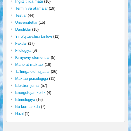
Ingliz tilida matn
(10)
Termin va atamalar
(19)
Testlar
(44)
Universitetlar
(15)
Darsliklar
(18)
Yil o‘qituvchisi tanlovi
(11)
Faktlar
(17)
Filologiya
(9)
Kimyoviy elementlar
(5)
Mahorat maktabi
(18)
Ta’limga oid hujjatlar
(26)
Maktab psixologiga
(11)
Elektron jurnal
(57)
Energotejamkorlik
(4)
Etimologiya
(16)
Bu kun tarixda
(7)
Hazil
(1)