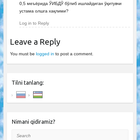
0,5 меъёрида ЎИБДЎ бўлиб ишлайдиган ўқитувчи
устама олшга хақлими?
Log in to Reply
Leave a Reply
You must be
logged in
to post a comment.
Tilni tanlang:
Nimani qidiramiz?
Search