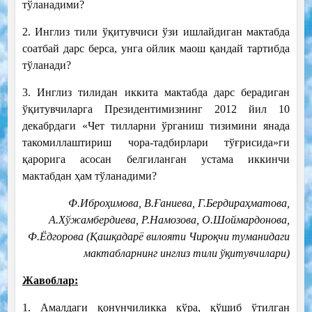
тўланадими?
2. Инглиз тили ўқитувчиси ўзи ишлайдиган мактабда
соатбай дарс берса, унга ойлик маош қандай тартибда
тўланади?
3. Инглиз тилидан иккита мактабда дарс берадиган
ўқитувчиларга Президентимизнинг 2012 йил 10
декабрдаги «Чет тилларни ўрганиш тизимини янада
такомиллаштириш чора-тадбирлари тўғрисида»ги
қарорига асосан белгиланган устама иккинчи
мактабдан ҳам тўланадими?
Ф.Иброҳимова, В.Ғаниева, Г.Бердираҳматова,
А.Хўжамбердиева, Р.Намозова, О.Шоймардонова,
Ф.Ёдгорова (
Қашқадарё вилояти Чироқчи туманидаги
мактабларнинг инглиз тили ўқитувчилари)
Жавоблар:
1. Амалдаги қонунчиликка кўра, қўшиб ўтилган