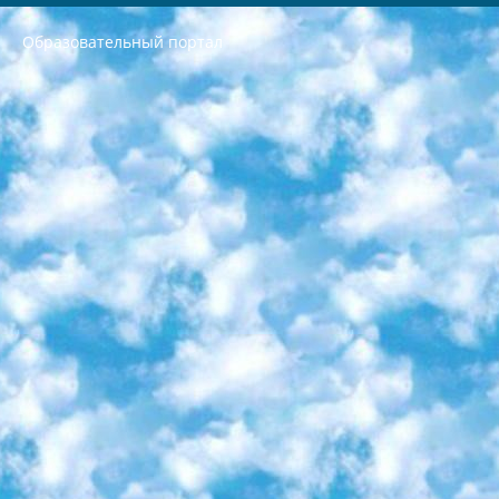
Образовательный портал
РЕСПУБЛИКА УЗБЕКИСТАН МИНИСТРЕРСТВО ДОШКОЛЬНОГО И ШКОЛЬНОГО ОБРАЗОВАНИЯ КОМАНДА в общеобразовательных учреждениях в 2023-2024 учебном году организация и проведение итоговой государственной аттестации обучающихся о Министра дошкольного и школьного образования Республики Узбекистан от 4 марта 2008 года (постановлением Минюста от 20 марта 2008 года № 1778 государственной регистрации) «Итоговое состояние учащихся общего среднего образования на основании положения об утверждении положения об аттестации общего среднего образования выпускной экзамен студентов в образовательных учреждениях в 2023-2024 учебном году В целях организации и прохождения аттестации приказываю: 1. Следующее: перечень предметов, по которым будет проводиться итоговая государственная аттестация и экзамен формы перевода согласно приложению 1; сертификаты международного образца, оценивающие уровень владения иностранными языками перечень согласно приложению 2; 2. Педагогический при специализированных образовательных учреждениях. научно-практический центр квалификации и международной оценки (Д.Давидова) 2024 г. До 25 марта: задания по предметам, по которым будет проводиться итоговая аттестация разработка и утверждение технических условий; итоговая аттестация на основании разработанного предметного задания разработка вопросов по предметам (устно и письменно), экзамен передача; общеобразовательные средние школы и специальные учебные заведения учащиеся выпускных классов школ и интернатов в агентской системе подготовка базы данных экзаменационных материалов и критериев оценки; перевод базы экзаменационных материалов на все языки обучения подать в Республиканский образовательный центр для изготовления; варианты экзаменов на основе разработанных контрольных материалов пусть будут поставлены задачи формирования. 3. Республиканский образовательный центр (Ш.Худайкулов) до 5 апреля 2024 года. до: база данных предоставленных экзаменационных материалов на все языки обучения перевод и экспертиза; для слепых, слабовидящих, глухих, слабослышащих и умственно отсталых детей учащиеся выпускных классов специализированных школ и школ-интернатов база данных экзаменационных материалов на всех преподаваемых языках подготовка критериев оценки; специализированные школы для умственно отсталых детей и технологии для учащихся выпускных классов школ-интернатов разработка соответствующих рекомендаций и критериев проведения ЕГЭ по естествознанию давать задания. 4. Педагогический при специализированных образовательных учреждениях. Научно-практический центр навыков и международной оценки (Д.Давидова), Республика образовательный центр (Худайкулов Ш.) итоговый государственный аттестационный экзамен ориентирован на творческое и логическое мышление при подготовке базы материалов учитывать введение заданий. 5. Следует отметить, что: сертификат государственного образца о знании общеобразовательного предмета и как минимум национальный уровень B1 по предметам на иностранных языках, указанным в Приложении 2. или международно признанный сертификат эквивалентного уровня студенты, изучающие определенный предмет, освобождаются от экзамена; по соответствующим предметам запланирована итоговая государственная аттестация за день до дня, путем жеребьевки Рабочей группой (в письменной форме по предметам, проводимым в форме) из числа сформированных вариантов выбрано 2 варианта; 2 выбранных варианта экзамена анонсированы на официальном сайте министерства и все выпускники по всей стране на основе этих вариантов проводит итоговую государственную аттестацию. 6. Государственное образование учащихся средних общеобразовательных учреждений. знания в соответствии с квалификационными требованиями, которые необходимо приобрести на основании стандартов итоговый (выпускной) контроль для 9 и 11 классов в целях тестирования Экзамены (далее – экзамены) состоят из предметов, перечисленных в приложении 1. будет сделано. 7. Экзамены пройдут с 26 мая по 15 июня 2024 г. (кроме науки физического воспитания). 8. Физическая для учащихся 9 классов общесредних образовательных учреждений. Экзамены по предмету «Образование, квалификация медицина» 1-6 мая 2024 года. сотрудники перевести под присмотр (с отклонениями в физическом или умственном развитии) специализированная школа для детей, школы-интернаты и со сколиозом школы-интернаты санаторного типа для больных детей исключены). 9. Он был слепым, слабовидящим и имел нарушения опорно-двигательного аппарата. экзамены в специализированных школах и интернатах для детей должны проводиться исходя из требований, предъявляемых к общеобразовательным учреждениям (физкультура кроме науки). 10. Специализированная школа для глухих и слабослышащих детей. и экзамены в интернатах и быть реализован в виде письменного теста по математике. 11. Специальность для умственно отсталых детей. Для 9 класса Родной язык и литературное письмо Государственный язык (язык обучения – узбекский). для неклассов) написано Математическое письмо Письменная/устная история Узбекистана Физическое воспитание практично Итоговый контроль Для 11 класса Написание родного языка и литературы (эссе) Математическое письмо Узбекский язык (обучение на узбекском языке) не посещающее общее среднее образование для учреждений)/Образовательное учреждение выбор письменный и устный Иностранный язык письменный/устный Письменная/устная история Узбекистана *По выбору студента:  Химия  Физика  Основы государственного права  География 10 бесплатных образовательных ресурсов - Мы составили подборку онлайн-проектов с интерактивными упражнениями, видеолекциями и статьями. Они помогут вам обрести новые и освежить старые знания бесплатно. 1. «ИНТУИТ» Старейшая образовательная площадка Рунета. Здесь вы найдёте сотни текстовых и видеокурсов на десятки различных тем — от программирования до психологии. Многие курсы подготовлены российскими университетами и крупными международными компаниями вроде Intel и Microsoft. Самостоятельное обучение бесплатное, но желающие могут оплатить услуги персональных наставников. 2. «Смартия» знакомит с актуальными профессиями и подсказывает, как им обучаться. Выбрав заинтересовавшую вас специальность — SMM-специалист, фотограф, веб-дизайнер или другую, — увидите список необходимых для неё умений. Чтобы вы могли освоить их самостоятельно, для каждого умения площадка отображает подборку ссылок на учебные материалы. Хотя «Смартия» ориентируется на русскоязычную аудиторию, часть контента всё же доступна только на английском. 3. «Лекторий Физтеха» Проект Московского физико-технического института (Физтеха). С его помощью вы можете смотреть онлайн серии лекций, записанные на видео в этом вузе. В числе доступных предметов — физика, биология, химия, информационные технологии и другие. К некоторым лекциям администрация ресурса прилагает готовые конспекты, которые можно скачивать в PDF-формате. 4. ITMOcourses Онлайн-площадка Санкт-Петербургского национального исследовательского университета информационных технологий, механики и оптики (ИТМО). Ресурс предоставляет свободный доступ к курсам, разработанным в этом вузе. Каталог материалов разбит на четыре категории: «Оптические системы и технологии», «Приборостроение и робототехника», «Информационные технологии» и «Биотехнологии». Курсы состоят из видеолекций, интерактивных демонстраций и заданий. 5. «КиберЛенинка» Электронная научная библиотека открытого доступа. Каталог площадки регулярно обрастает текстами статей из различных научных изданий. Сгруппированные по журналам и рубрикам публикации можно читать онлайн или скачивать целиком в PDF-формате. Проект нацелен на популяризацию науки за счёт открытого доступа к качественной информации. 6. «ПостНаука» На этом ресурсе публикуют подборки видеолекций, составленные экспертами из разных отраслей и объединённые общими темами. Среди них, к примеру, есть серии «Биоинформатика и геномика», «Культура средневековой Скандинавии» и Cinema Studies о теории кино. Каждая подборка лекций — логически связанная история, рассказанная экспертом от первого лица. Кроме того, на сайте появляются научно-образовательные статьи и тесты на разные темы. 7. «Newочём» Команда проекта «Newочём» отбирает самые интересные тексты из англоязычных СМИ и переводит те из них, за которые голосуют участники сообщества «ВКонтакте». По большей части это научно-популярные статьи. Редакторы придумывают лишь заголовки, в остальном содержание переводов соответствует оригиналам. Полные тексты можно читать прямо в социальной сети. 8. InternetUrok Онлайн-база материалов по основным дисциплинам школьной программы. Информация на сайте структурирована по классам, предметам и темам (урокам). Каждый урок состоит из видеолекций и конспектов. Есть также интерактивные тренажёры и тесты для закрепления пройденного материала. Даже если вы давно окончили школу, возможность повторить программу старших классов всегда может пригодиться. 9. Edutainme Ещё один ресурс об образовании. В отличие от Newtonew, как мне кажется, Edutainme больше ориентируется на представителей индустрии: педагогов, предпринимателей, разработчиков образовательных проектов. Но и любой, кто просто стремится к саморазвитию, найдёт на сайте много полезного и интересного для себя. Например, информацию о новых курсах и образовательных сервисах. 10. Newtonew Онлайн-медиа об образовании и обучении в широком смысле. Авторы Newtonew пишут об инструментах, заведениях, тактиках и стратегиях, которые помогают учить других и получать новые знания самостоятельно. На этой площадке вы найдёте новости, обзоры, аналитические мат