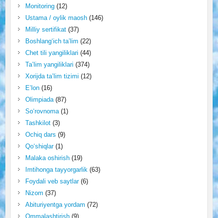
Monitoring
(12)
Ustama / oylik maosh
(146)
Milliy sertifikat
(37)
Boshlang‘ich ta’lim
(22)
Chet tili yangiliklari
(44)
Ta’lim yangiliklari
(374)
Xorijda ta’lim tizimi
(12)
E’lon
(16)
Olimpiada
(87)
So‘rovnoma
(1)
Tashkilot
(3)
Ochiq dars
(9)
Qo‘shiqlar
(1)
Malaka oshirish
(19)
Imtihonga tayyorgarlik
(63)
Foydali veb saytlar
(6)
Nizom
(37)
Abituriyentga yordam
(72)
Ommalashtirish
(9)