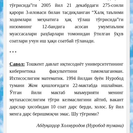
тўғрисида”ги 2005 йил 21 декабрдаги 275-сонли
қарори 3-иловаси билан тасдиқланган “Халқ таълими
ходимлари меҳнатига ҳақ тўлаш тўғрисида”ги
низомнинг 12-бандига асосан умумтаълим
муассасалари раҳбарлари томонидан ўтилган ўқув
соатлари учун иш ҳақи соатбай тўланади.
* * *
Савол:
Тошкент давлат иқтисодиёт университетининг
кибернетика факультетини тамомлаганман.
Ихтисослигим математик. 1994 йилдан буён Нуробод
тумани Жом қишлоғидаги 22-мактабда ишлайман.
Ўтган йили мактаб маъмурияти менинг
мутахассислигим тўғри келмаслигини айтиб, вакант
дарслар ҳисобидан 10 соат дарс берди, холос. Бу йил
менга дарс беришмоқчи эмас. Шу тўғрими?
Абдуқаҳҳор Холмуродов (Нуробод тумани)