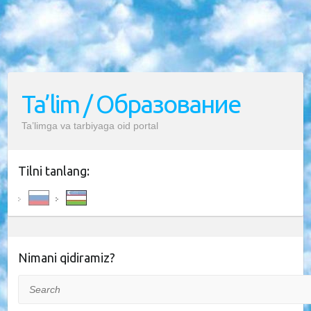
Ta’lim / Образование
Ta’limga va tarbiyaga oid portal
Tilni tanlang:
Nimani qidiramiz?
Search