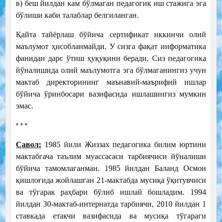
в) беш йилдан кам бўлмаган педагогик иш стажига эга
бўлиши каби талаблар белгиланган.
Қайта тайёрлаш бўйича сертификат иккинчи олий
маълумот ҳисобланмайди. У сизга фақат информатика
фанидан дарс ўтиш ҳуқуқини беради. Сиз педагогика
йўналишида олий маълумотга эга бўлмаганингиз учун
мактаб директорининг маънавий-маърифий ишлар
бўйича ўринбосари вазифасида ишлашингиз мумкин
эмас.
* * *
Савол:
1985 йили Жиззах педагогика билим юртини
мактабгача таълим муассасаси тарбиячиси йўналиши
бўйича тамомлаганман. 1985 йилдан Баланд Осмон
қишлоғида жойлашган 21-мактабда мусиқа ўқитувчиси
ва тўгарак раҳбари бўлиб ишлай бошладим. 1994
йилдан 30-мактаб-интернатда тарбиячи, 2010 йилдан 1
ставкада етакчи вазифасида ва мусиқа тўгараги