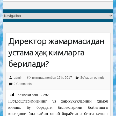
Директор жамғармасидан
устама ҳақ кимларга
берилади?
admin
пятница ноября 17th, 2017
So‘ragan edingiz
2 Comments
Ko‘rishlar soni
2,292
Юртдошларимизнинг ўз ҳақ-ҳуқуқларини ҳимоя
қилиш, бу борадаги билимларини бойитишга
қизиқиши йил сайин ошиб бораётгани бизга келган