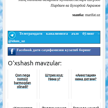
Пардаев ва Бухорбой Акрамов
манба:
marifat.uz
Телеграмдаги каналимизга аъзо бўлинг –
@idum_uz
Facebook даги саҳифамизни кузатиб боринг
O‘xshash mavzular:
Qon nega
Штрих код:
«Аннотация»
nomsiz
Нима у?
нима дегани?
barmoqdan
olinadi?