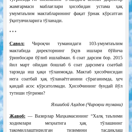
жамғармаси маблағлари ҳисобидан устама ҳақ
умумтаълим мактабларининг фақат ўрнак кўрсатган
ўқитувчиларига тўланади.
* * *
Савол:
Чироқчи туманидаги 103-умумтаълим
мактабида директорнинг ўқув ишлари бўйича
ўринбосари бўлиб ишлайман. 6 соат дарсим бор. 2015
йил март ойидан бошлаб 6 соат дарсимга соатбай
тарзида иш ҳақи тўланмоқда. Мактаб ҳисобчисидан
нега соатбай ҳақ тўланаётганини сўраганимда, ҳеч
қандай асос кўрсатолмади. Ҳисобчининг бундай йўл
тутиши тўғрими?
Яхшибой Аҳадов (Чироқчи тумани)
Жавоб:
— Вазирлар Маҳкамасининг “Халқ таълими
ходимлари меҳнатига ҳақ тўлашнинг
такомиллаштирилган тизимини тасдиқлаш