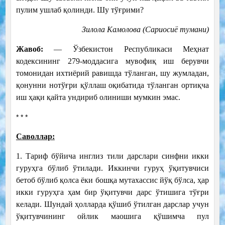
пулим ушлаб қолинди. Шу тўғрими?
Зилола Камолова (Сариосиё тумани)
Жавоб:
— Ўзбекистон Республикаси Меҳнат
кодексининг 279-моддасига мувофиқ иш берувчи
томонидан ихтиёрий равишда тўланган, шу жумладан,
қонунни нотўғри қўллаш оқибатида тўланган ортиқча
иш ҳақи қайта ундириб олиниши мумкин эмас.
* * *
Саволлар:
1. Тариф бўйича инглиз тили дарслари синфни икки
гуруҳга бўлиб ўтилади. Иккинчи гуруҳ ўқитувчиси
бетоб бўлиб қолса ёки бошқа мутахассис йўқ бўлса, ҳар
икки гуруҳга ҳам бир ўқитувчи дарс ўтишига тўғри
келади. Шундай ҳолларда қўшиб ўтилган дарслар учун
ўқитувчининг ойлик маошига қўшимча пул