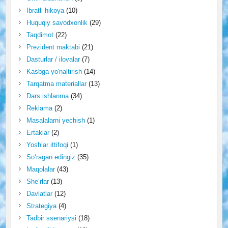
Ibratli hikoya
(10)
Huquqiy savodxonlik
(29)
Taqdimot
(22)
Prezident maktabi
(21)
Dasturlar / ilovalar
(7)
Kasbga yo'naltirish
(14)
Tarqatma materiallar
(13)
Dars ishlanma
(34)
Reklama
(2)
Masalalarni yechish
(1)
Ertaklar
(2)
Yoshlar ittifoqi
(1)
So‘ragan edingiz
(35)
Maqolalar
(43)
She’rlar
(13)
Davlatlar
(12)
Strategiya
(4)
Tadbir ssenariysi
(18)