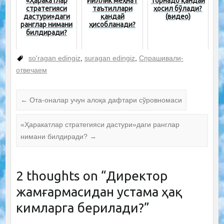
«Ҳаракатлар
Йиллик меҳнат
Торнадо қандай
стратегияси
таътиллари
ҳосил бўлади?
дастури»даги
қандай
(видео)
ранглар нимани
ҳисобланади?
билдиради?
so'ragan edingiz
,
suragan edingiz
,
Спрашивали-
отвечаем
←
Ота-оналар учун алоқа дафтари сўровномаси
«Ҳаракатлар стратегияси дастури»даги ранглар
нимани билдиради?
→
2 thoughts on “
Директор
жамғармасидан устама ҳақ
кимларга берилади?
”