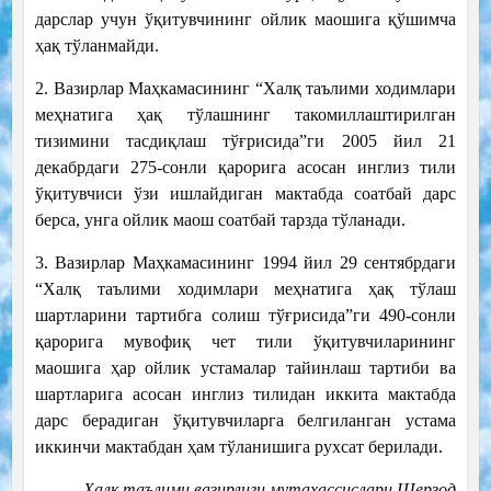
дарслар учун ўқитувчининг ойлик маошига қўшимча
ҳақ тўланмайди.
2. Вазирлар Маҳкамасининг “Халқ таълими ходимлари
меҳнатига ҳақ тўлашнинг такомиллаштирилган
тизимини тасдиқлаш тўғрисида”ги 2005 йил 21
декабрдаги 275-сонли қарорига асосан инглиз тили
ўқитувчиси ўзи ишлайдиган мактабда соатбай дарс
берса, унга ойлик маош соатбай тарзда тўланади.
3. Вазирлар Маҳкамасининг 1994 йил 29 сентябрдаги
“Халқ таълими ходимлари меҳнатига ҳақ тўлаш
шартларини тартибга солиш тўғрисида”ги 490-сонли
қарорига мувофиқ чет тили ўқитувчиларининг
маошига ҳар ойлик устамалар тайинлаш тартиби ва
шартларига асосан инглиз тилидан иккита мактабда
дарс берадиган ўқитувчиларга белгиланган устама
иккинчи мактабдан ҳам тўланишига рухсат берилади.
Халқ таълими вазирлиги мутахассислари Шерзод