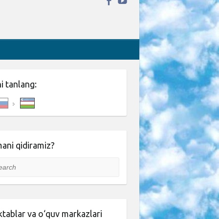
ni tanlang:
ani qidiramiz?
rch
tablar va o‘quv markazlari