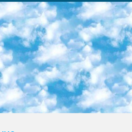
ка образовательный центр (Худайкулов Ш.) итоговый государственный аттестационный экзамен ориентирован на творческое и логическое мышление при подготовке базы материалов учитывать введение заданий. 5. Следует отметить, что: сертификат государственного образца о знании общеобразовательного предмета и как минимум национальный уровень B1 по предметам на иностранных языках, указанным в Приложении 2. или международно признанный сертификат эквивалентного уровня студенты, изучающие определенный предмет, освобождаются от экзамена; по соответствующим предметам запланирована итоговая государственная аттестация за день до дня, путем жеребьевки Рабочей группой (в письменной форме по предметам, проводимым в форме) из числа сформированных вариантов выбрано 2 варианта; 2 выбранных варианта экзамена анонсированы на официальном сайте министерства и все выпускники по всей стране на основе этих вариантов проводит итоговую государственную аттестацию. 6. Государственное образование учащихся средних общеобразовательных учреждений. знания в соответствии с квалификационными требованиями, которые необходимо приобрести на основании стандартов итоговый (выпускной) контроль для 9 и 11 классов в целях тестирования Экзамены (далее – экзамены) состоят из предметов, перечисленных в приложении 1. будет сделано. 7. Экзамены пройдут с 26 мая по 15 июня 2024 г. (кроме науки физического воспитания). 8. Физическая для учащихся 9 классов общесредних образовательных учреждений. Экзамены по предмету «Образование, квалификация медицина» 1-6 мая 2024 года. сотрудники перевести под присмотр (с отклонениями в физическом или умственном развитии) специализированная школа для детей, школы-интернаты и со сколиозом школы-интернаты санаторного типа для больных детей исключены). 9. Он был слепым, слабовидящим и имел нарушения опорно-двигательного аппарата. экзамены в специализированных школах и интернатах для детей должны проводиться исходя из требований, предъявляемых к общеобразовательным учреждениям (физкультура кроме науки). 10. Специализированная школа для глухих и слабослышащих детей. и экзамены в интернатах и быть реализован в виде письменного теста по математике. 11. Специальность для умственно отсталых детей. Для 9 класса Родной язык и литературное письмо Государственный язык (язык обучения – узбекский). для неклассов) написано Математическое письмо Письменная/устная история Узбекистана Физическое воспитание практично Итоговый контроль Для 11 класса Написание родного языка и литературы (эссе) Математическое письмо Узбекский язык (обучение на узбекском языке) не посещающее общее среднее образование для учреждений)/Образовательное учреждение выбор письменный и устный Иностранный язык письменный/устный Письменная/устная история Узбекистана *По выбору студента:  Химия  Физика  Основы государственного права  География 10 бесплатных образовательных ресурсов - Мы составили подборку онлайн-проектов с интерактивными упражнениями, видеолекциями и статьями. Они помогут вам обрести новые и освежить старые знания бесплатно. 1. «ИНТУИТ» Старейшая образовательная площадка Рунета. Здесь вы найдёте сотни текстовых и видеокурсов на десятки различных тем — от программирования до психологии. Многие курсы подготовлены российскими университетами и крупными международными компаниями вроде Intel и Microsoft. Самостоятельное обучение бесплатное, но желающие могут оплатить услуги персональных наставников. 2. «Смартия» знакомит с актуальными профессиями и подсказывает, как им обучаться. Выбрав заинтересовавшую вас специальность — SMM-специалист, фотограф, веб-дизайнер или другую, — увидите список необходимых для неё умений. Чтобы вы могли освоить их самостоятельно, для каждого умения площадка отображает подборку ссылок на учебные материалы. Хотя «Смартия» ориентируется на русскоязычную аудиторию, часть контента всё же доступна только на английском. 3. «Лекторий Физтеха» Проект Московского физико-технического института (Физтеха). С его помощью вы можете смотреть онлайн серии лекций, записанные на видео в этом вузе. В числе доступных предметов — физика, биология, химия, информационные технологии и другие. К некоторым лекциям администрация ресурса прилагает готовые конспекты, которые можно скачивать в PDF-формате. 4. ITMOcourses Онлайн-площадка Санкт-Петербургского национального исследовательского университета информационных технологий, механики и оптики (ИТМО). Ресурс предоставляет свободный доступ к курсам, разработанным в этом вузе. Каталог материалов разбит на четыре категории: «Оптические системы и технологии», «Приборостроение и робототехника», «Информационные технологии» и «Биотехнологии». Курсы состоят из видеолекций, интерактивных демонстраций и заданий. 5. «КиберЛенинка» Электронная научная библиот