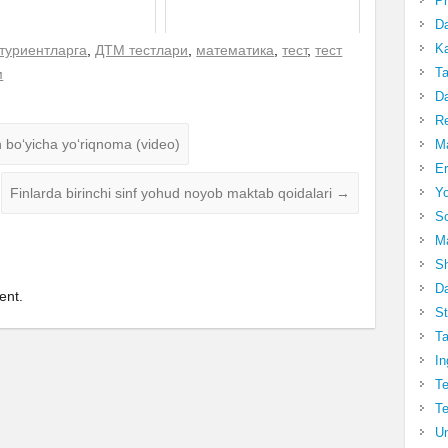
Pr
Da
Ka
туриентларга
,
ДТМ тестлари
,
математика
,
тест
,
тест
Ta
м
Da
R
 bo‘yicha yo‘riqnoma (video)
Ma
Er
Finlarda birinchi sinf yohud noyob maktab qoidalari
→
Yo
So
Ma
Sh
Da
ent.
St
Ta
In
Te
Te
Un