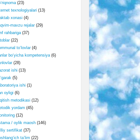
‘riqnoma
(23)
ternet texnologiyalari
(13)
ktab xonasi
(4)
qvim-mavzu rejalar
(29)
nf rahbariga
(37)
toblar
(22)
mmunal to‘lovlar
(4)
nlar bo‘yicha kompetensiya
(6)
nlovlar
(28)
zorat ishi
(13)
‘garak
(5)
boratoriya ishi
(1)
n oyligi
(6)
qitish metodikasi
(12)
etodik yordam
(45)
nitoring
(12)
tama / oylik maosh
(146)
lliy sertifikat
(37)
shlang‘ich ta’lim
(22)