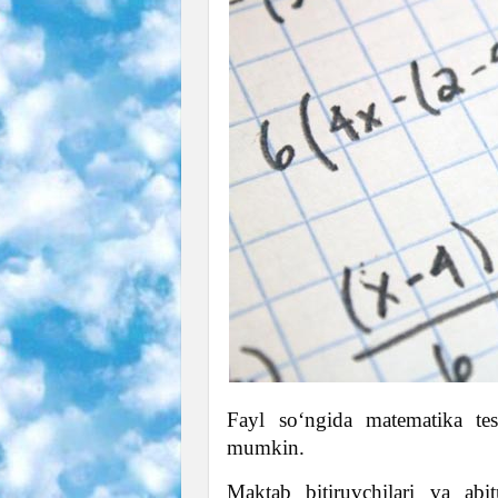
Fayl so‘ngida matematika test
mumkin.
Maktab bitiruvchilari va abit