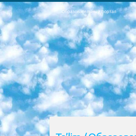
Образовательный портал
РЕСПУБЛИКА УЗБЕКИСТАН МИНИСТРЕРСТВО ДОШКОЛЬНОГО И ШКОЛЬНОГО ОБРАЗОВАНИЯ КОМАНДА в общеобразовательных учреждениях в 2023-2024 учебном году организация и проведение итоговой государственной аттестации обучающихся о Министра дошкольного и школьного образования Республики Узбекистан от 4 марта 2008 года (постановлением Минюста от 20 марта 2008 года № 1778 государственной регистрации) «Итоговое состояние учащихся общего среднего образования на основании положения об утверждении положения об аттестации общего среднего образования выпускной экзамен студентов в образовательных учреждениях в 2023-2024 учебном году В целях организации и прохождения аттестации приказываю: 1. Следующее: перечень предметов, по которым будет проводиться итоговая государственная аттестация и экзамен формы перевода согласно приложению 1; сертификаты международного образца, оценивающие уровень владения иностранными языками перечень согласно приложению 2; 2. Педагогический при специализированных образовательных учреждениях. научно-практический центр квалификации и международной оценки (Д.Давидова) 2024 г. До 25 марта: задания по предметам, по которым будет проводиться итоговая аттестация разработка и утверждение технических условий; итоговая аттестация на основании разработанного предметного задания разработка вопросов по предметам (устно и письменно), экзамен передача; общеобразовательные средние школы и специальные учебные заведения учащиеся выпускных классов школ и интернатов в агентской системе подготовка базы данных экзаменационных материалов и критериев оценки; перевод базы экзаменационных материалов на все языки обучения подать в Республиканский образовательный центр для изготовления; варианты экзаменов на основе разработанных контрольных материалов пусть будут поставлены задачи формирования. 3. Республиканский образовательный центр (Ш.Худайкулов) до 5 апреля 2024 года. до: база данных предоставленных экзаменационных материалов на все языки обучения перевод и экспертиза; для слепых, слабовидящих, глухих, слабослышащих и умственно отсталых детей учащиеся выпускных классов специализированных школ и школ-интернатов база данных экзаменационных материалов на всех преподаваемых языках подготовка критериев оценки; специализированные школы для умственно отсталых детей и технологии для учащихся выпускных классов школ-интернатов разработка соответствующих рекомендаций и критериев проведения ЕГЭ по естествознанию давать задания. 4. Педагогический при специализированных образовательных учреждениях. Научно-практический центр навыков и международной оценки (Д.Давидова), Республи