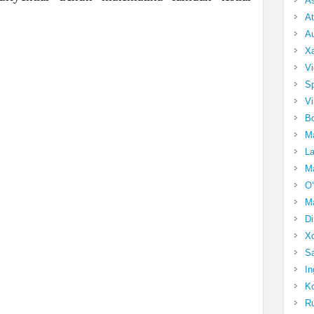
A
At
Au
Xa
Vi
Sp
Vi
Bo
Ma
La
Ma
O‘
Ma
Di
Xo
Sa
In
Ko
Ru