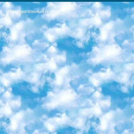
Образовательный портал
РЕСПУБЛИКА УЗБЕКИСТАН МИНИСТРЕРСТВО ДОШКОЛЬНОГО И ШКОЛЬНОГО ОБРАЗОВАНИЯ КОМАНДА в общеобразовательных учреждениях в 2023-2024 учебном году организация и проведение итоговой государственной аттестации обучающихся о Министра дошкольного и школьного образования Республики Узбекистан от 4 марта 2008 года (постановлением Минюста от 20 марта 2008 года № 1778 государственной регистрации) «Итоговое состояние учащихся общего среднего образования на основании положения об утверждении положения об аттестации общего среднего образования выпускной экзамен студентов в образовательных учреждениях в 2023-2024 учебном году В целях организации и прохождения аттестации приказываю: 1. Следующее: перечень предметов, по которым будет проводиться итоговая государственная аттестация и экзамен формы перевода согласно приложению 1; сертификаты международного образца, оценивающие уровень владения иностранными языками перечень согласно приложению 2; 2. Педагогический при специализированных образовательных учреждениях. научно-практический центр квалификации и международной оценки (Д.Давидова) 2024 г. До 25 марта: задания по предметам, по которым будет проводиться итоговая аттестация разработка и утверждение технических условий; итоговая аттестация на основании разработанного предметного задания разработка вопросов по предметам (устно и письменно), экзамен передача; общеобразовательные средние школы и специальные учебные заведения учащиеся выпускных классов школ и интернатов в агентской системе подготовка базы данных экзаменационных материалов и критериев оценки; перевод базы экзаменационных материалов на все языки обучения подать в Республиканский образовательный центр для изготовления; варианты экзаменов на основе разработанных контрольных материалов пусть будут поставлены задачи формирования. 3. Республиканский образовательный центр (Ш.Худайкулов) до 5 апреля 2024 года. до: база данных предоставленных экзаменационных материалов на все языки обучения перевод и экспертиза; для слепых, слабовидящих, глухих, слабослышащих и умственно отсталых детей учащиеся выпускных классов специализированных школ и школ-интернатов база данных экзаменационных материалов на всех преподаваемых языках подготовка критериев оценки; специализированные школы для умственно отсталых детей и технологии для учащихся выпускных классов школ-интернатов разработка соответствующих рекомендаций и критериев проведения ЕГЭ по естествознанию давать задания. 4. Педагогический при специализированных образовательных учреждениях. Научно-практический центр навыков и международной оценки (Д.Давидова), Республика образовательный центр (Худайкулов Ш.) итоговый государственный аттестационный экзамен ориентирован на творческое и логическое мышление при подготовке базы материалов учитывать введение заданий. 5. Следует отметить, что: сертификат государственного образца о знании общеобразовательного предмета и как минимум национальный уровень B1 по предметам на иностранных языках, указанным в Приложении 2. или международно признанный сертификат эквивалентного уровня студенты, изучающие определенный предмет, освобождаются от экзамена; по соответствующим предметам запланирована итоговая государственная аттестация за день до дня, путем жеребьевки Рабочей группой (в письменной форме по предметам, проводимым в форме) из числа сформированных вариантов выбрано 2 варианта; 2 выбранных варианта экзамена анонсированы на официальном сайте министерства и все выпускники по всей стране на основе этих вариантов проводит итоговую государственную аттестацию. 6. Государственное образование учащихся средних общеобразовательных учреждений. знания в соответствии с квалификационными требованиями, которые необходимо приобрести на основании стандартов итоговый (выпускной) контроль для 9 и 11 классов в целях тестирования Экзамены (далее – экзамены) состоят из предметов, перечисленных в приложении 1. будет сделано. 7. Экзамены пройдут с 26 мая по 15 июня 2024 г. (кроме науки физического воспитания). 8. Физическая для учащихся 9 классов общесредних образовательных учреждений. Экзамены по предмету «Образование, квалификация медицина» 1-6 мая 2024 года. сотрудники перевести под присмотр (с отклонениями в физическом или умственном развитии) специализированная школа для детей, школы-интернаты и со сколиозом школы-интернаты санаторного типа для больных детей исключены). 9. Он был слепым, слабовидящим и имел нарушения опорно-двигательного аппарата. экзамены в специализированных школах и интернатах для детей должны проводиться исходя из требований, предъявляемых к общеобразовательным учреждениям (физкультура кроме науки). 10. Специализированная школа для глухих и слабослышащих детей. и экзамены в интернатах и быть реализован в виде письменного теста по математике. 11. Специальность для умственно отсталых детей. Для 9 класса Родной язык и литературное письмо Государственный язык (язык обучения – узбекский). для неклассов) написано Математическое письмо Письменная/устная история Узбекистана Физическое воспитание практично Итоговый контроль Для 11 класса Написание родного языка и литературы (эссе) Математическое письмо Узбекский язык (обучение на узбекском языке) не посещающее общее среднее образование для учреждений)/Образовательное учреждение выбор письменный и устный Иностранный язык письменный/устный Письменная/устная история Узбекистана *По выбору студента:  Химия  Физика  Основы государственного права  География 10 бесплатных образовательных ресурсов - Мы составили подборку онлайн-проектов с интерактивными упражнениями, видеолекциями и статьями. Они помогут вам обрести новые и освежить старые знания бесплатно. 1. «ИНТУИТ» Старейшая образовательная площадка Рунета. Здесь вы найдёте сотни текстовых и видеокурсов на десятки различных тем — от программирования до психологии. Многие курсы подготовлены российскими университетами и крупными международными компаниями вроде Intel и Microsoft. Самостоятельное обучение бесплатное, но желающие могут оплатить услуги персональных наставников. 2. «Смартия» знакомит с актуальными профессиями и подсказывает, как им обучаться. Выбрав заинтересовавшую вас специальность — SMM-специалист, фотограф, веб-дизайнер или другую, — увидите список необходимых для неё умений. Чтобы вы могли освоить их самостоятельно, для каждого умения площадка отображает подборку ссылок на учебные материалы. Хотя «Смартия» ориентируется на русскоязычную аудиторию, часть контента всё же доступна только на английском. 3. «Лекторий Физтеха» Проект Московского физико-технического института (Физтеха). С его помощью вы можете смотреть онлайн серии лекций, записанные на видео в этом вузе. В числе доступных предметов — физика, биология, химия, информационные технологии и другие. К некоторым лекциям администрация ресурса прилагает готовые конспекты, которые можно скачивать в PDF-формате. 4. ITMOcourses Онлайн-площадка Санкт-Петербургского национального исследовательского университета информационных технологий, механики и оптики (ИТМО). Ресурс предоставляет свободный доступ к курсам, разработанным в этом вузе. Каталог материалов разбит на четыре категории: «Оптические системы и технологии», «Приборостроение и робототехника», «Информационные технологии» и «Биотехнологии». Курсы состоят из видеолекций, интерактивных демонстраций и заданий. 5. «КиберЛенинка» Электронная научная библиотека открытого доступа. Каталог площадки регулярно обрастает текстами статей из различных научных изданий. Сгруппированные по журналам и рубрикам публикации можно читать онлайн или скачивать целиком в PDF-формате. Проект нацелен на популяризацию науки за счёт открытого доступа к качественной информации. 6. «ПостНаука» На этом ресурсе публикуют подборки видеолекций, составленные экспертами из разных отраслей и объединённые общими темами. Среди них, к примеру, есть серии «Биоинформатика и геномика», «Культура средневековой Скандинавии» и Cinema Studies о теории кино. Каждая подборка лекций — логически связанная история, рассказанная экспертом от первого лица. Кроме того, на сайте появляются научно-образовательные статьи и тесты на разные темы. 7. «Newочём» Команда проекта «Newочём» отбирает самые интересные тексты из англоязычных СМИ и переводит те из них, за которые голосуют участники сообщества «ВКонтакте». По большей части это научно-популярные статьи. Редакторы придумывают лишь заголовки, в остальном содержание переводов соответствует оригиналам. Полные тексты можно читать прямо в социальной сети. 8. InternetUrok Онлайн-база материалов по основным дисциплинам школьной программы. Информация на сайте структурирована по классам, предметам и темам (урокам). Каждый урок состоит из видеолекций и конспектов. Есть также интерактивные тренажёры и тесты для закрепления пройденного материала. Даже если вы давно окончили школу, возможность повторить программу старших классов всегда может пригодиться. 9. Edutainme Ещё один ресурс об образовании. В отличие от Newtonew, как мне кажется, Edutainme больше ориентируется на представителей индустрии: педагогов, предпринимателей, разработчиков образовательных проектов. Но и любой, кто просто стремится к саморазвитию, найдёт на сайте много полезного и интересного для себя. Например, информацию о новых курсах и образовательных сервисах. 10. Newtonew Онлайн-медиа об образовании и обучении в широком смысле. Авторы Newtonew пишут об инструментах, заведениях, тактиках и стратегиях, которые помогают учить других и получать новые знания самостоятельно. На этой площадке вы найдёте новости, обзоры, аналитические мат