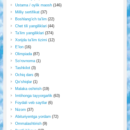
Ustama / oylik maosh
(146)
Milliy sertifikat
(37)
Boshlang‘ich ta’lim
(22)
Chet tili yangiliklari
(44)
Ta’lim yangiliklari
(374)
Xorijda ta’lim tizimi
(12)
E’lon
(16)
Olimpiada
(87)
So‘rovnoma
(1)
Tashkilot
(3)
Ochiq dars
(9)
Qo‘shiqlar
(1)
Malaka oshirish
(19)
Imtihonga tayyorgarlik
(63)
Foydali veb saytlar
(6)
Nizom
(37)
Abituriyentga yordam
(72)
Ommalashtirish
(9)