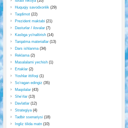
Ibratli hikoya
(10)
Huquqiy savodxonlik
(29)
Taqdimot
(22)
Prezident maktabi
(21)
Dasturlar / ilovalar
(7)
Kasbga yo'naltirish
(14)
Tarqatma materiallar
(13)
Dars ishlanma
(34)
Reklama
(2)
Masalalarni yechish
(1)
Ertaklar
(2)
Yoshlar ittifoqi
(1)
So‘ragan edingiz
(35)
Maqolalar
(43)
She’rlar
(13)
Davlatlar
(12)
Strategiya
(4)
Tadbir ssenariysi
(18)
Ingliz tilida matn
(10)