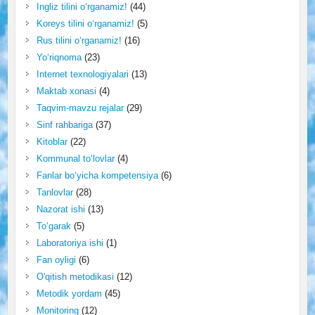
Ingliz tilini o‘rganamiz!
(44)
Koreys tilini o‘rganamiz!
(5)
Rus tilini o‘rganamiz!
(16)
Yo‘riqnoma
(23)
Internet texnologiyalari
(13)
Maktab xonasi
(4)
Taqvim-mavzu rejalar
(29)
Sinf rahbariga
(37)
Kitoblar
(22)
Kommunal to‘lovlar
(4)
Fanlar bo‘yicha kompetensiya
(6)
Tanlovlar
(28)
Nazorat ishi
(13)
To‘garak
(5)
Laboratoriya ishi
(1)
Fan oyligi
(6)
O'qitish metodikasi
(12)
Metodik yordam
(45)
Monitoring
(12)