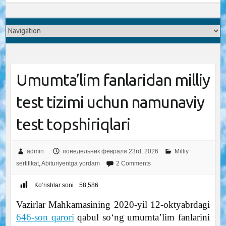
Umumta’lim fanlaridan milliy
test tizimi uchun namunaviy
test topshiriqlari
admin
понедельник февраля 23rd, 2026
Milliy
sertifikat
,
Abituriyentga yordam
2 Comments
Ko‘rishlar soni
58,586
Vazirlar Mahkamasining 2020-yil 12-oktyabrdagi
646-son qarori
qabul soʻng umumta’lim fanlarini