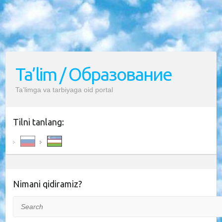
Ta’lim / Образование
Ta’limga va tarbiyaga oid portal
Tilni tanlang:
Nimani qidiramiz?
Search