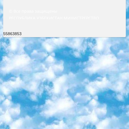
© Все права защищены
РЕСПУБЛИКА УЗБЕКИСТАН МИНИСТРЕРСТВО ДОШКОЛЬНОГО И ШКОЛЬНОГО ОБРАЗОВАНИЯ КОМАНДА в общеобразовательных учреждениях в 2023-2024 учебном году организация и проведение итоговой государственной аттестации обучающихся о Министра дошкольного и школьного образования Республики Узбекистан от 4 марта 2008 года (постановлением Минюста от 20 марта 2008 года № 1778 государственной регистрации) «Итоговое состояние учащихся общего среднего образования на основании положения об утверждении положения об аттестации общего среднего образования выпускной экзамен студентов в образовательных учреждениях в 2023-2024 учебном году В целях организации и прохождения аттестации приказываю: 1. Следующее: перечень предметов, по которым будет проводиться итоговая государственная аттестация и экзамен формы перевода согласно приложению 1; сертификаты международного образца, оценивающие уровень владения иностранными языками перечень согласно приложению 2; 2. Педагогический при специализированных образовательных учреждениях. научно-практический центр квалификации и международной оценки (Д.Давидова) 2024 г. До 25 марта: задания по предметам, по которым будет проводиться итоговая аттестация разработка и утверждение технических условий; итоговая аттестация на основании разработанного предметного задания разработка вопросов по предметам (устно и письменно), экзамен передача; общеобразовательные средние школы и специальные учебные заведения учащиеся выпускных классов школ и интернатов в агентской системе подготовка базы данных экзаменационных материалов и критериев оценки; перевод базы экзаменационных материалов на все языки обучения подать в Республиканский образовательный центр для изготовления; варианты экзаменов на основе разработанных контрольных материалов пусть будут поставлены задачи формирования. 3. Республиканский образовательный центр (Ш.Худайкулов) до 5 апреля 2024 года. до: база данных предоставленных экзаменационных материалов на все языки обучения перевод и экспертиза; для слепых, слабовидящих, глухих, слабослышащих и умственно отсталых детей учащиеся выпускных классов специализированных школ и школ-интернатов база данных экзаменационных материалов на всех преподаваемых языках подготовка критериев оценки; специализированные школы для умственно отсталых детей и технологии для учащихся выпускных классов школ-интернатов разработка соответствующих рекомендаций и критериев проведения ЕГЭ по естествознанию давать задания. 4. Педагогический при специализированных образовательных учреждениях. Научно-практический центр навыков и международной оценки (Д.Давидова), Республика образовательный центр (Худайкулов Ш.) итоговый государственный аттестационный экзамен ориентирован на творческое и логическое мышление при подготовке базы материалов учитывать введение заданий. 5. Следует отметить, что: сертификат государственного образца о знании общеобразовательного предмета и как минимум национальный уровень B1 по предметам на иностранных языках, указанным в Приложении 2. или международно признанный сертификат эквивалентного уровня студенты, изучающие определенный предмет, освобождаются от экзамена; по соответствующим предметам запланирована итоговая государственная аттестация за день до дня, путем жеребьевки Рабочей группой (в письменной форме по предметам, проводимым в форме) из числа сформированных вариантов выбрано 2 варианта; 2 выбранных варианта экзамена анонсированы на официальном сайте министерства и все выпускники по всей стране на основе этих вариантов проводит итоговую государственную аттестацию. 6. Государственное образование учащихся средних общеобразовательных учреждений. знания в соответствии с квалификационными требованиями, которые необходимо приобрести на основании стандартов итоговый (выпускной) контроль для 9 и 11 классов в целях тестирования Экзамены (далее – экзамены) состоят из предметов, перечисленных в приложении 1. будет сделано. 7. Экзамены пройдут с 26 мая по 15 июня 2024 г. (кроме науки физического воспитания). 8. Физическая для учащихся 9 классов общесредних образовательных учреждений. Экзамены по предмету «Образование, квалификация медицина» 1-6 мая 2024 года. сотрудники перевести под присмотр (с отклонениями в физическом или умственном развитии) специализированная школа для детей, школы-интернаты и со сколиозом школы-интернаты санаторного типа для больных детей исключены). 9. Он был слепым, слабовидящим и имел нарушения опорно-двигательного аппарата. экзамены в специализированных школах и интернатах для детей должны проводиться исходя из требований, предъявляемых к общеобразовательным учреждениям (физкультура кроме науки). 10. Специализированная школа для глухих и слабослышащих детей. и экзамены в интернатах и быть реализован в виде письменного теста по математике. 11. Специальность для умственно отсталых детей. Для 9 класса Родной язык и литературное письмо Государственный язык (язык обучения – узбекский). для неклассов) написано Математическое письмо Письменная/устная история Узбекистана Физическое воспитание практично Итоговый контроль Для 11 класса Написание родного языка и литературы (эссе) Математическое письмо Узбекский язык (обучение на узбекском языке) не посещающее общее среднее образование для учреждений)/Образовательное учреждение выбор письменный и устный Иностранный язык письменный/устный Письменная/устная история Узбекистана *По выбору студента:  Химия  Физика  Основы государственного права  География 10 бесплатных образовательных ресурсов - Мы составили подборку онлайн-проектов с интерактивными упражнениями, видеолекциями и статьями. Они помогут вам обрести новые и освежить старые знания бесплатно. 1. «ИНТУИТ» Старейшая образовательная площадка Рунета. Здесь вы найдёте сотни текстовых и видеокурсов на десятки различных тем — от программирования до психологии. Многие курсы подготовлены российскими университетами и крупными международными компаниями вроде Intel и Microsoft. Самостоятельное обучение бесплатное, но желающие могут оплатить услуги персональных наставников. 2. «Смартия» знакомит с актуальными профессиями и подсказывает, как им обучаться. Выбрав заинтересовавшую вас специальность — SMM-специалист, фотограф, веб-дизайнер или другую, — увидите список необходимых для неё умений. Чтобы вы могли освоить их самостоятельно, для каждого умения площадка отображает подборку ссылок на учебные материалы. Хотя «Смартия» ориентируется на русскоязычную аудиторию, часть контента всё же доступна только на английском. 3. «Лекторий Физтеха» Проект Московского физико-технического института (Физтеха). С его помощью вы можете смотреть онлайн серии лекций, записанные на видео в этом вузе. В числе доступных предметов — физика, биология, химия, информационные технологии и другие. К некоторым лекциям администрация ресурса прилагает готовые конспекты, которые можно скачивать в PDF-формате. 4. ITMOcourses Онлайн-площадка Санкт-Петербургского национального исследовательского университета информационных технологий, механики и оптики (ИТМО). Ресурс предоставляет свободный доступ к курсам, разработанным в этом вузе. Каталог материалов разбит на четыре категории: «Оптические системы и технологии», «Приборостроение и робототехника», «Информационные технологии» и «Биотехнологии». Курсы состоят из видеолекций, интерактивных демонстраций и заданий. 5. «КиберЛенинка» Электронная научная библиотека открытого доступа. Каталог площадки регулярно обрастает текстами статей из различных научных изданий. Сгруппированные по журналам и рубрикам публикации можно читать онлайн или скачивать целиком в PDF-формате. Проект нацелен на популяризацию науки за счёт открытого доступа к качественной информации. 6. «ПостНаука» На этом ресурсе публикуют подборки видеолекций, составленные экспертами из разных отраслей и объединённые общими темами. Среди них, к примеру, есть серии «Биоинформатика и геномика», «Культура средневековой Скандинавии» и Cinema Studies о теории кино. Каждая подборка лекций — логически связанная история, рассказанная экспертом от первого лица. Кроме того, на сайте появляются научно-образовательные статьи и тесты на разные темы. 7. «Newочём» Команда проекта «Newочём» отбирает самые интересные тексты из англоязычных СМИ и переводит те из них, за которые голосуют участники сообщества «ВКонтакте». По большей части это научно-популярные статьи. Редакторы придумывают лишь заголовки, в остальном содержание переводов соответствует оригиналам. Полные тексты можно читать прямо в социальной сети. 8. InternetUrok Онлайн-база материалов по основным дисциплинам школьной программы. Информация на сайте структурирована по классам, предметам и темам (урокам). Каждый урок состоит из видеолекций и конспектов. Есть также интерактивные тренажёры и тесты для закрепления пройденного материала. Даже если вы давно окончили школу, возможность повторить программу старших классов всегда может пригодиться. 9. Edutainme Ещё один ресурс об образовании. В отличие от Newtonew, как мне кажется, Edutainme больше ориентируется на представителей индустрии: педагогов, предпринимателей, разработчиков образовательных проектов. Но и любой, кто просто стремится к саморазвитию, найдёт на сайте много полезного и интересного для себя. Например, информацию о новых курсах и образовательных сервисах. 10. Newtonew Онлайн-медиа об образовании и обучении в широком смысле. Авторы Newtonew пишут об инструментах, заведениях, тактиках и стратегиях, которые помогают учить других и получать новые знания самостоятельно. На этой площадке вы найдёте новости, обзоры, аналитические мате
55863853