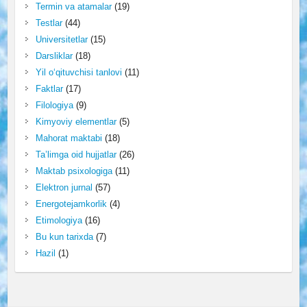
Termin va atamalar
(19)
Testlar
(44)
Universitetlar
(15)
Darsliklar
(18)
Yil o‘qituvchisi tanlovi
(11)
Faktlar
(17)
Filologiya
(9)
Kimyoviy elementlar
(5)
Mahorat maktabi
(18)
Ta’limga oid hujjatlar
(26)
Maktab psixologiga
(11)
Elektron jurnal
(57)
Energotejamkorlik
(4)
Etimologiya
(16)
Bu kun tarixda
(7)
Hazil
(1)