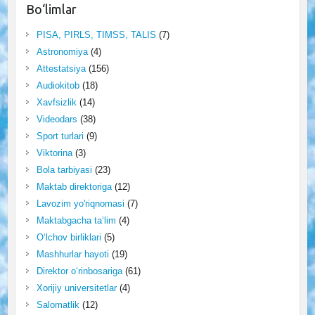
Bo‘limlar
PISA, PIRLS, TIMSS, TALIS
(7)
Astronomiya
(4)
Attestatsiya
(156)
Audiokitob
(18)
Xavfsizlik
(14)
Videodars
(38)
Sport turlari
(9)
Viktorina
(3)
Bola tarbiyasi
(23)
Maktab direktoriga
(12)
Lavozim yo'riqnomasi
(7)
Maktabgacha ta’lim
(4)
O‘lchov birliklari
(5)
Mashhurlar hayoti
(19)
Direktor o‘rinbosariga
(61)
Xorijiy universitetlar
(4)
Salomatlik
(12)