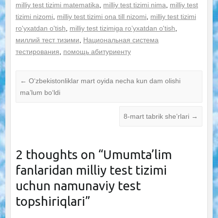
milliy test tizimi matematika
,
milliy test tizimi nima
,
milliy test
tizimi nizomi
,
milliy test tizimi ona till nizomi
,
milliy test tizimi
ro'yxatdan o'tish
,
milliy test tizimiga ro’yxatdan o'tish
,
миллий тест тизими
,
Национальная система
тестирования
,
помощь абитуриенту
←
O‘zbekistonliklar mart oyida necha kun dam olishi
ma’lum bo‘ldi
8-mart tabrik she’rlari
→
2 thoughts on “
Umumta’lim
fanlaridan milliy test tizimi
uchun namunaviy test
topshiriqlari
”