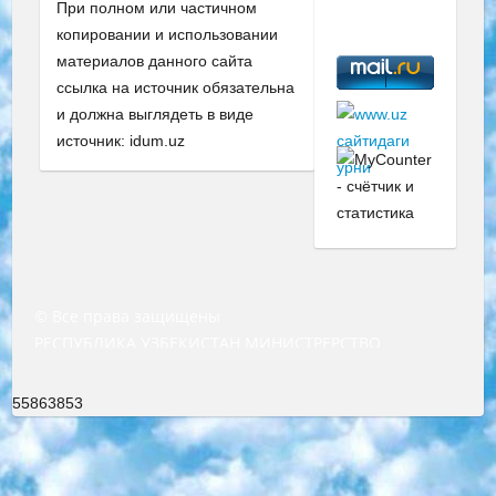
При полном или частичном
копировании и использовании
материалов данного сайта
ссылка на источник обязательна
и должна выглядеть в виде
источник: idum.uz
© Все права защищены
РЕСПУБЛИКА УЗБЕКИСТАН МИНИСТРЕРСТВО ДОШКОЛЬНОГО И ШКОЛЬНОГО ОБРАЗОВАНИЯ КОМАНДА в общеобразовательных учреждениях в 2023-2024 учебном году организация и проведение итоговой государственной аттестации обучающихся о Министра дошкольного и школьного образования Республики Узбекистан от 4 марта 2008 года (постановлением Минюста от 20 марта 2008 года № 1778 государственной регистрации) «Итоговое состояние учащихся общего среднего образования на основании положения об утверждении положения об аттестации общего среднего образования выпускной экзамен студентов в образовательных учреждениях в 2023-2024 учебном году В целях организации и прохождения аттестации приказываю: 1. Следующее: перечень предметов, по которым будет проводиться итоговая государственная аттестация и экзамен формы перевода согласно приложению 1; сертификаты международного образца, оценивающие уровень владения иностранными языками перечень согласно приложению 2; 2. Педагогический при специализированных образовательных учреждениях. научно-практический центр квалификации и международной оценки (Д.Давидова) 2024 г. До 25 марта: задания по предметам, по которым будет проводиться итоговая аттестация разработка и утверждение технических условий; итоговая аттестация на основании разработанного предметного задания разработка вопросов по предметам (устно и письменно), экзамен передача; общеобразовательные средние школы и специальные учебные заведения учащиеся выпускных классов школ и интернатов в агентской системе подготовка базы данных экзаменационных материалов и критериев оценки; перевод базы экзаменационных материалов на все языки обучения подать в Республиканский образовательный центр для изготовления; варианты экзаменов на основе разработанных контрольных материалов пусть будут поставлены задачи формирования. 3. Республиканский образовательный центр (Ш.Худайкулов) до 5 апреля 2024 года. до: база данных предоставленных экзаменационных материалов на все языки обучения перевод и экспертиза; для слепых, слабовидящих, глухих, слабослышащих и умственно отсталых детей учащиеся выпускных классов специализированных школ и школ-интернатов база данных экзаменационных материалов на всех преподаваемых языках подготовка критериев оценки; специализированные школы для умственно отсталых детей и технологии для учащихся выпускных классов школ-интернатов разработка соответствующих рекомендаций и критериев проведения ЕГЭ по естествознанию давать задания. 4. Педагогический при специализированных образовательных учреждениях. Научно-практический центр навыков и международной оценки (Д.Давидова), Республика образовательный центр (Худайкулов Ш.) итоговый государственный аттестационный экзамен ориентирован на творческое и логическое мышление при подготовке базы материалов учитывать введение заданий. 5. Следует отметить, что: сертификат государственного образца о знании общеобразовательного предмета и как минимум национальный уровень B1 по предметам на иностранных языках, указанным в Приложении 2. или международно признанный сертификат эквивалентного уровня студенты, изучающие определенный предмет, освобождаются от экзамена; по соответствующим предметам запланирована итоговая государственная аттестация за день до дня, путем жеребьевки Рабочей группой (в письменной форме по предметам, проводимым в форме) из числа сформированных вариантов выбрано 2 варианта; 2 выбранных варианта экзамена анонсированы на официальном сайте министерства и все выпускники по всей стране на основе этих вариантов проводит итоговую государственную аттестацию. 6. Государственное образование учащихся средних общеобразовательных учреждений. знания в соответствии с квалификационными требованиями, которые необходимо приобрести на основании стандартов итоговый (выпускной) контроль для 9 и 11 классов в целях тестирования Экзамены (далее – экзамены) состоят из предметов, перечисленных в приложении 1. будет сделано. 7. Экзамены пройдут с 26 мая по 15 июня 2024 г. (кроме науки физического воспитания). 8. Физическая для учащихся 9 классов общесредних образовательных учреждений. Экзамены по предмету «Образование, квалификация медицина» 1-6 мая 2024 года. сотрудники перевести под присмотр (с отклонениями в физическом или умственном развитии) специализированная школа для детей, школы-интернаты и со сколиозом школы-интернаты санаторного типа для больных детей исключены). 9. Он был слепым, слабовидящим и имел нарушения опорно-двигательного аппарата. экзамены в специализированных школах и интернатах для детей должны проводиться исходя из требований, предъявляемых к общеобразовательным учреждениям (физкультура кроме науки). 10. Специализированная школа для глухих и слабослышащих детей. и экзамены в интернатах и быть реализован в виде письменного теста по математике. 11. Специальность для умственно отсталых детей. Для 9 класса Родной язык и литературное письмо Государственный язык (язык обучения – узбекский). для неклассов) написано Математическое письмо Письменная/устная история Узбекистана Физическое воспитание практично Итоговый контроль Для 11 класса Написание родного языка и литературы (эссе) Математическое письмо Узбекский язык (обучение на узбекском языке) не посещающее общее среднее образование для учреждений)/Образовательное учреждение выбор письменный и устный Иностранный язык письменный/устный Письменная/устная история Узбекистана *По выбору студента:  Химия  Физика  Основы государственного права  География 10 бесплатных образовательных ресурсов - Мы составили подборку онлайн-проектов с интерактивными упражнениями, видеолекциями и статьями. Они помогут вам обрести новые и освежить старые знания бесплатно. 1. «ИНТУИТ» Старейшая образовательная площадка Рунета. Здесь вы найдёте сотни текстовых и видеокурсов на десятки различных тем — от программирования до психологии. Многие курсы подготовлены российскими университетами и крупными международными компаниями вроде Intel и Microsoft. Самостоятельное обучение бесплатное, но желающие могут оплатить услуги персональных наставников. 2. «Смартия» знакомит с актуальными профессиями и подсказывает, как им обучаться. Выбрав заинтересовавшую вас специальность — SMM-специалист, фотограф, веб-дизайнер или другую, — увидите список необходимых для неё умений. Чтобы вы могли освоить их самостоятельно, для каждого умения площадка отображает подборку ссылок на учебные материалы. Хотя «Смартия» ориентируется на русскоязычную аудиторию, часть контента всё же доступна только на английском. 3. «Лекторий Физтеха» Проект Московского физико-технического института (Физтеха). С его помощью вы можете смотреть онлайн серии лекций, записанные на видео в этом вузе. В числе доступных предметов — физика, биология, химия, информационные технологии и другие. К некоторым лекциям администрация ресурса прилагает готовые конспекты, которые можно скачивать в PDF-формате. 4. ITMOcourses Онлайн-площадка Санкт-Петербургского национального исследовательского университета информационных технологий, механики и оптики (ИТМО). Ресурс предоставляет свободный доступ к курсам, разработанным в этом вузе. Каталог материалов разбит на четыре категории: «Оптические системы и технологии», «Приборостроение и робототехника», «Информационные технологии» и «Биотехнологии». Курсы состоят из видеолекций, интерактивных демонстраций и заданий. 5. «КиберЛенинка» Электронная научная библиотека открытого доступа. Каталог площадки регулярно обрастает текстами статей из различных научных изданий. Сгруппированные по журналам и рубрикам публикации можно читать онлайн или скачивать целиком в PDF-формате. Проект нацелен на популяризацию науки за счёт открытого доступа к качественной информации. 6. «ПостНаука» На этом ресурсе публикуют подборки видеолекций, составленные экспертами из разных отраслей и объединённые общими темами. Среди них, к примеру, есть серии «Биоинформатика и геномика», «Культура средневековой Скандинавии» и Cinema Studies о теории кино. Каждая подборка лекций — логически связанная история, рассказанная экспертом от первого лица. Кроме того, на сайте появляются научно-образовательные статьи и тесты на разные темы. 7. «Newочём» Команда проекта «Newочём» отбирает самые интересные тексты из англоязычных СМИ и переводит те из них, за которые голосуют участники сообщества «ВКонтакте». По большей части это научно-популярные статьи. Редакторы придумывают лишь заголовки, в остальном содержание переводов соответствует оригиналам. Полные тексты можно читать прямо в социальной сети. 8. InternetUrok Онлайн-база материалов по основным дисциплинам школьной программы. Информация на сайте структурирована по классам, предметам и темам (урокам). Каждый урок состоит из видеолекций и конспектов. Есть также интерактивные тренажёры и тесты для закрепления пройденного материала. Даже если вы давно окончили школу, возможность повторить программу старших классов всегда может пригодиться. 9. Edutainme Ещё один ресурс об образовании. В отличие от Newtonew, как мне кажется, Edutainme больше ориентируется на представителей индустрии: педагогов, предпринимателей, разработчиков образовательных проектов. Но и любой, кто просто стремится к саморазвитию, найдёт на сайте много полезного и интересного для себя. Например, информацию о новых курсах и образовательных сервисах. 10. Newtonew Онлайн-медиа об образовании и обучении в широком смысле. Авторы Newtonew пишут об инструментах, заведениях, тактиках и стратегиях, которые помогают учить других и получать новые знания самостоятельно. На этой площадке вы найдёте новости, обзоры, аналитические мате
55863853