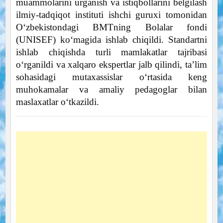
muammolarini urganish va istiqbollarini belgilash
ilmiy-tadqiqot instituti ishchi guruxi tomonidan
O‘zbekistondagi BMTning Bolalar fondi
(UNISЕF) ko‘magida ishlab chiqildi. Standartni
ishlab chiqishda turli mamlakatlar tajribasi
o‘rganildi va xalqaro ekspertlar jalb qilindi, ta’lim
sohasidagi mutaxassislar o‘rtasida keng
muhokamalar va amaliy pedagoglar bilan
maslaxatlar o‘tkazildi.