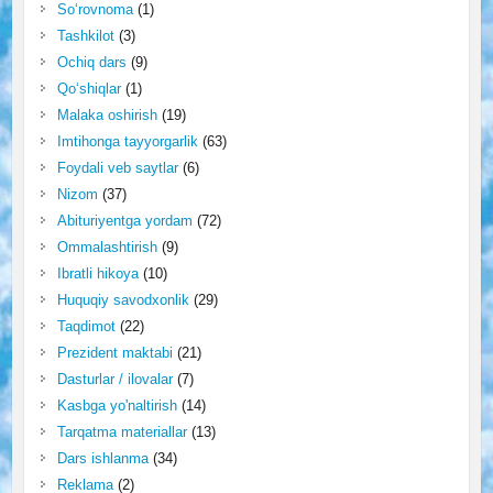
So‘rovnoma
(1)
Tashkilot
(3)
Ochiq dars
(9)
Qo‘shiqlar
(1)
Malaka oshirish
(19)
Imtihonga tayyorgarlik
(63)
Foydali veb saytlar
(6)
Nizom
(37)
Abituriyentga yordam
(72)
Ommalashtirish
(9)
Ibratli hikoya
(10)
Huquqiy savodxonlik
(29)
Taqdimot
(22)
Prezident maktabi
(21)
Dasturlar / ilovalar
(7)
Kasbga yo'naltirish
(14)
Tarqatma materiallar
(13)
Dars ishlanma
(34)
Reklama
(2)