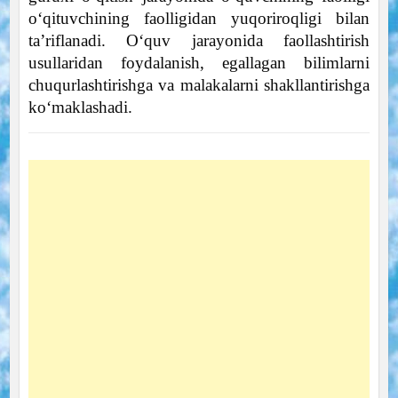
o‘qituvchining faolligidan yuqoriroqligi bilan
ta’riflanadi. O‘quv jarayonida faollashtirish
usullaridan foydalanish, egallagan bilimlarni
chuqurlashtirishga va malakalarni shakllantirishga
ko‘maklashadi.