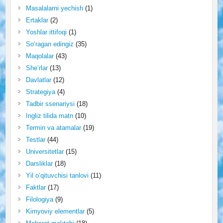
Masalalarni yechish
(1)
Ertaklar
(2)
Yoshlar ittifoqi
(1)
So‘ragan edingiz
(35)
Maqolalar
(43)
She’rlar
(13)
Davlatlar
(12)
Strategiya
(4)
Tadbir ssenariysi
(18)
Ingliz tilida matn
(10)
Termin va atamalar
(19)
Testlar
(44)
Universitetlar
(15)
Darsliklar
(18)
Yil o‘qituvchisi tanlovi
(11)
Faktlar
(17)
Filologiya
(9)
Kimyoviy elementlar
(5)