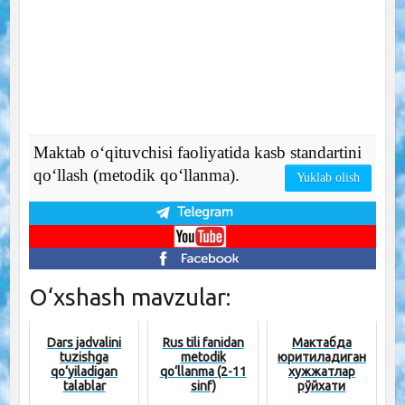
Maktab o‘qituvchisi faoliyatida kasb standartini
qo‘llash (metodik qo‘llanma).
Yuklab olish
O‘xshash mavzular:
Dars jadvalini
Rus tili fanidan
Мактабда
tuzishga
metodik
юритиладиган
qo‘yiladigan
qo‘llanma (2-11
хужжатлар
talablar
sinf)
рўйхати