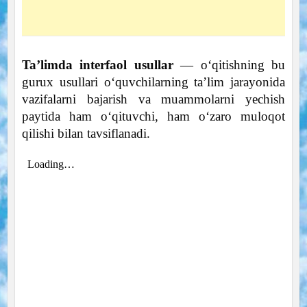
Ta’limda interfaol usullar
— o‘qitishning bu
gurux usullari o‘quvchilarning ta’lim jarayonida
vazifalarni bajarish va muammolarni yechish
paytida ham o‘qituvchi, ham o‘zaro muloqot
qilishi bilan tavsiflanadi.