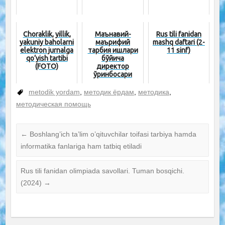
Choraklik, yillik,
Маънавий-
Rus tili fanidan
yakuniy baholarni
маърифий
mashq daftari (2-
elektron jurnalga
тарбия ишлари
11 sinf)
qo‘yish tartibi
бўйича
(FOTO)
директор
ўринбосари
лавозим
йўриқномаси
metodik yordam
,
методик ёрдам
,
методика
,
методическая помощь
←
Boshlang’ich ta’lim o’qituvchilar toifasi tarbiya hamda
informatika fanlariga ham tatbiq etiladi
Rus tili fanidan olimpiada savollari. Tuman bosqichi.
(2024)
→