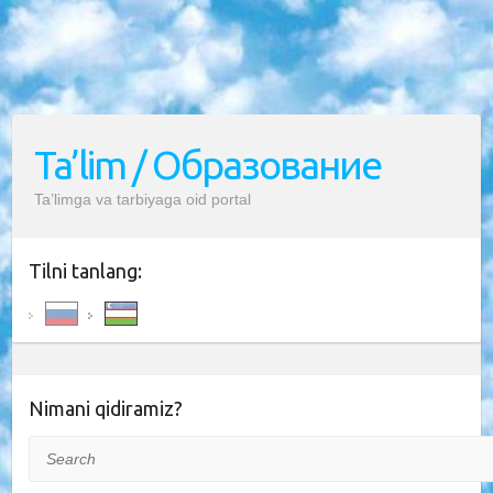
Ta’lim / Образование
Ta’limga va tarbiyaga oid portal
Tilni tanlang:
Nimani qidiramiz?
Search