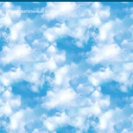
Образовательный портал
РЕСПУБЛИКА УЗБЕКИСТАН МИНИСТРЕРСТВО ДОШКОЛЬНОГО И ШКОЛЬНОГО ОБРАЗОВАНИЯ КОМАНДА в общеобразовательных учреждениях в 2023-2024 учебном году организация и проведение итоговой государственной аттестации обучающихся о Министра дошкольного и школьного образования Республики Узбекистан от 4 марта 2008 года (постановлением Минюста от 20 марта 2008 года № 1778 государственной регистрации) «Итоговое состояние учащихся общего среднего образования на основании положения об утверждении положения об аттестации общего среднего образования выпускной экзамен студентов в образовательных учреждениях в 2023-2024 учебном году В целях организации и прохождения аттестации приказываю: 1. Следующее: перечень предметов, по которым будет проводиться итоговая государственная аттестация и экзамен формы перевода согласно приложению 1; сертификаты международного образца, оценивающие уровень владения иностранными языками перечень согласно приложению 2; 2. Педагогический при специализированных образовательных учреждениях. научно-практический центр квалификации и международной оценки (Д.Давидова) 2024 г. До 25 марта: задания по предметам, по которым будет проводиться итоговая аттестация разработка и утверждение технических условий; итоговая аттестация на основании разработанного предметного задания разработка вопросов по предметам (устно и письменно), экзамен передача; общеобразовательные средние школы и специальные учебные заведения учащиеся выпускных классов школ и интернатов в агентской системе подготовка базы данных экзаменационных материалов и критериев оценки; перевод базы экзаменационных материалов на все языки обучения подать в Республиканский образовательный центр для изготовления; варианты экзаменов на основе разработанных контрольных материалов пусть будут поставлены задачи формирования. 3. Республиканский образовательный центр (Ш.Худайкулов) до 5 апреля 2024 года. до: база данных предоставленных экзаменационных материалов на все языки обучения перевод и экспертиза; для слепых, слабовидящих, глухих, слабослышащих и умственно отсталых детей учащиеся выпускных классов специализированных школ и школ-интернатов база данных экзаменационных материалов на всех преподаваемых языках подготовка критериев оценки; специализированные школы для умственно отсталых детей и технологии для учащихся выпускных классов школ-интернатов разработка соответствующих рекомендаций и критериев проведения ЕГЭ по естествознанию давать задания. 4. Педагогический при специализированных образовательных учреждениях. Научно-практический центр навыков и международной оценки (Д.Давидова), Республика образовательный центр (Худайкулов Ш.) итоговый государственный аттестационный экзамен ориентирован на творческое и логическое мышление при подготовке базы материалов учитывать введение заданий. 5. Следует отметить, что: сертификат государственного образца о знании общеобразовательного предмета и как минимум национальный уровень B1 по предметам на иностранных языках, указанным в Приложении 2. или международно признанный сертификат эквивалентного уровня студенты, изучающие определенный предмет, освобождаются от экзамена; по соответствующим предметам запланирована итоговая государственная аттестация за день до дня, путем жеребьевки Рабочей группой (в письменной форме по предметам, проводимым в форме) из числа сформированных вариантов выбрано 2 варианта; 2 выбранных варианта экзамена анонсированы на официальном сайте министерства и все выпускники по всей стране на основе этих вариантов проводит итоговую государственную аттестацию. 6. Государственное образование учащихся средних общеобразовательных учреждений. знания в соответствии с квалификационными требованиями, которые необходимо приобрести на основании стандартов итоговый (выпускной) контроль для 9 и 11 классов в целях тестирования Экзамены (далее – экзамены) состоят из предметов, перечисленных в приложении 1. будет сделано. 7. Экзамены пройдут с 26 мая по 15 июня 2024 г. (кроме науки физического воспитания). 8. Физическая для учащихся 9 классов общесредних образовательных учреждений. Экзамены по предмету «Образование, квалификация медицина» 1-6 мая 2024 года. сотрудники перевести под присмотр (с отклонениями в физическом или умственном развитии) специализированная школа для детей, школы-интернаты и со сколиозом школы-интернаты санаторного типа для больных детей исключены). 9. Он был слепым, слабовидящим и имел нарушения опорно-двигательного аппарата. экзамены в специализированных школах и интернатах для детей должны проводиться исходя из требований, предъявляемых к общеобразовательным учреждениям (физкультура кроме науки). 10. Специализированная школа для глухих и слабослышащих детей. и экзамены в интернатах и быть реализован в виде письменного теста по математике. 11. Специальность для умственно отсталых детей. Для 9 класса Родной язык и литературное письмо Государственный язык (язык обучения – узбекский). для неклассов) написано Математическое письмо Письменная/устная история Узбекистана Физическое воспитание практично Итоговый контроль Для 11 класса Написание родного языка и литературы (эссе) Математическое письмо Узбекский язык (обучение на узбекском языке) не посещающее общее среднее образование для учреждений)/Образовательное учреждение выбор письменный и устный Иностранный язык письменный/устный Письменная/устная история Узбекистана *По выбору студента:  Химия  Физика  Основы государственного права  География 10 бесплатных образовательных ресурсов - Мы составили подборку онлайн-проектов с интерактивными упражнениями, видеолекциями и статьями. Они помогут вам обрести новые и освежить старые знания бесплатно. 1. «ИНТУИТ» Старейшая образовательная площадка Рунета. Здесь вы найдёте сотни текстовых и видеокурсов на десятки различных тем — от программирования до психологии. Многие курсы подготовлены российскими университетами и крупными международными компаниями вроде Intel и Microsoft. Самостоятельное обучение бесплатное, но желающие могут оплатить услуги персональных наставников. 2. «Смартия» знакомит с актуальными профессиями и подсказывает, как им обучаться. Выбрав заинтересовавшую вас специальность — SMM-специалист, фотограф, веб-дизайнер или другую, — увидите список необходимых для неё умений. Чтобы вы могли освоить их самостоятельно, для каждого умения площадка отображает подборку ссылок на учебные материалы. Хотя «Смартия» ориентируется на русскоязычную аудиторию, часть контента всё же доступна только на английском. 3. «Лекторий Физтеха» Проект Московского физико-технического института (Физтеха). С его помощью вы можете смотреть онлайн серии лекций, записанные на видео в этом вузе. В числе доступных предметов — физика, биология, химия, информационные технологии и другие. К некоторым лекциям администрация ресурса прилагает готовые конспекты, которые можно скачивать в PDF-формате. 4. ITMOcourses Онлайн-площадка Санкт-Петербургского национального исследовательского университета информационных технологий, механики и оптики (ИТМО). Ресурс предоставляет свободный доступ к курсам, разработанным в этом вузе. Каталог материалов разбит на четыре категории: «Оптические системы и технологии», «Приборостроение и робототехника», «Информационные технологии» и «Биотехнологии». Курсы состоят из видеолекций, интерактивных демонстраций и заданий. 5. «КиберЛенинка» Электронная научная библиотека открытого доступа. Каталог площадки регулярно обрастает текстами статей из различных научных изданий. Сгруппированные по журналам и рубрикам публикации можно читать онлайн или скачивать целиком в PDF-формате. Проект нацелен на популяризацию науки за счёт открытого доступа к качественной информации. 6. «ПостНаука» На этом ресурсе публикуют подборки видеолекций, составленные экспертами из разных отраслей и объединённые общими темами. Среди них, к примеру, есть серии «Биоинформатика и геномика», «Культура средневековой Скандинавии» и Cinema Studies о теории кино. Каждая подборка лекций — логически связанная история, рассказанная экспертом от первого лица. Кроме того, на сайте появляются научно-образовательные статьи и тесты на разные темы. 7. «Newочём» Команда проекта «Newочём» отбирает самые интересные тексты из англоязычных СМИ и переводит те из них, за которые голосуют участники сообщества «ВКонтакте». По большей части это научно-популярные статьи. Редакторы придумывают лишь заголовки, в остальном содержание переводов соответствует оригиналам. Полные тексты можно читать прямо в социальной сети. 8. InternetUrok Онлайн-база материалов по основным дисциплинам школьной программы. Информация на сайте структурирована по классам, предметам и темам (урокам). Каждый урок состоит из видеолекций и конспектов. Есть также интерактивные тренажёры и тесты для закрепления пройденного материала. Даже если вы давно окончили школу, возможность повторить программу старших классов всегда может пригодиться. 9. Edutainme Ещё один ресурс об образовании. В отличие от Newtonew, как мне кажется, Edutainme больше ориентируется на представителей индустрии: педагогов, предпринимателей, разработчиков образовательных проектов. Но и любой, кто просто стремится к саморазвитию, найдёт на сайте много полезного и интересного для себя. Например, информацию о новых курсах и образовательных сервисах. 10. Newtonew Онлайн-медиа об образовании и обучении в широком смысле. Авторы Newtonew пишут об инструментах, заведениях, тактиках и стратегиях, которые помогают учить других и получать новые знания самостоятельно. На этой площадке вы найдёте новости, обзоры, аналитические мат