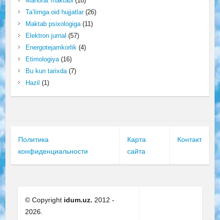
Mahorat maktabi
(18)
Ta’limga oid hujjatlar
(26)
Maktab psixologiga
(11)
Elektron jurnal
(57)
Energotejamkorlik
(4)
Etimologiya
(16)
Bu kun tarixda
(7)
Hazil
(1)
Политика
Карта
Контакт
конфиденциальности
сайта
© Copyright
idum.uz.
2012 -
2026.