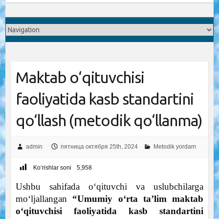
Maktab o‘qituvchisi
faoliyatida kasb standartini
qo‘llash (metodik qo‘llanma)
admin
пятница октября 25th, 2024
Metodik yordam
Ko‘rishlar soni
5,958
Ushbu sahifada o‘qituvchi va uslubchilarga
mo‘ljallangan
“Umumiy o‘rta ta’lim maktab
o‘qituvchisi faoliyatida kasb standartini