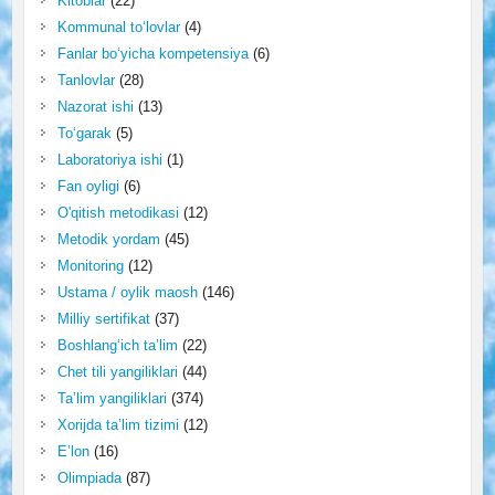
Kitoblar
(22)
Kommunal to‘lovlar
(4)
Fanlar bo‘yicha kompetensiya
(6)
Tanlovlar
(28)
Nazorat ishi
(13)
To‘garak
(5)
Laboratoriya ishi
(1)
Fan oyligi
(6)
O'qitish metodikasi
(12)
Metodik yordam
(45)
Monitoring
(12)
Ustama / oylik maosh
(146)
Milliy sertifikat
(37)
Boshlang‘ich ta’lim
(22)
Chet tili yangiliklari
(44)
Ta’lim yangiliklari
(374)
Xorijda ta’lim tizimi
(12)
E’lon
(16)
Olimpiada
(87)