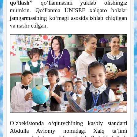
qo‘llash”
qo‘llanmasini yuklab olishingiz
mumkin. Qo‘llanma UNISЕF xalqaro bolalar
jamgarmasining ko‘magi asosida ishlab chiqilgan
va nashr etilgan.
O‘zbekistonda o‘qituvchining kasbiy standarti
Abdulla Avloniy nomidagi Xalq ta’limi