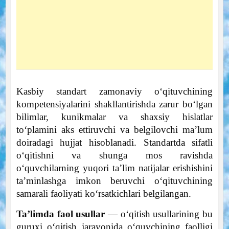
Kasbiy standart zamonaviy o‘qituvchining
kompetensiyalarini shakllantirishda zarur bo‘lgan
bilimlar, kunikmalar va shaxsiy hislatlar
to‘plamini aks ettiruvchi va belgilovchi ma’lum
doiradagi hujjat hisoblanadi. Standartda sifatli
o‘qitishni va shunga mos ravishda
o‘quvchilarning yuqori ta’lim natijalar erishishini
ta’minlashga imkon beruvchi o‘qituvchining
samarali faoliyati ko‘rsatkichlari belgilangan.
Ta’limda faol usullar
— o‘qitish usullarining bu
guruxi o‘qitish jarayonida o‘quvchining faolligi