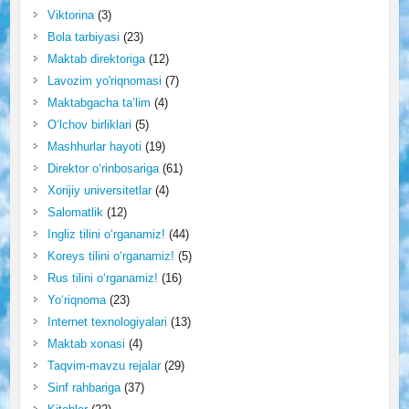
Viktorina
(3)
Bola tarbiyasi
(23)
Maktab direktoriga
(12)
Lavozim yo'riqnomasi
(7)
Maktabgacha ta’lim
(4)
O‘lchov birliklari
(5)
Mashhurlar hayoti
(19)
Direktor o‘rinbosariga
(61)
Xorijiy universitetlar
(4)
Salomatlik
(12)
Ingliz tilini o‘rganamiz!
(44)
Koreys tilini o‘rganamiz!
(5)
Rus tilini o‘rganamiz!
(16)
Yo‘riqnoma
(23)
Internet texnologiyalari
(13)
Maktab xonasi
(4)
Taqvim-mavzu rejalar
(29)
Sinf rahbariga
(37)