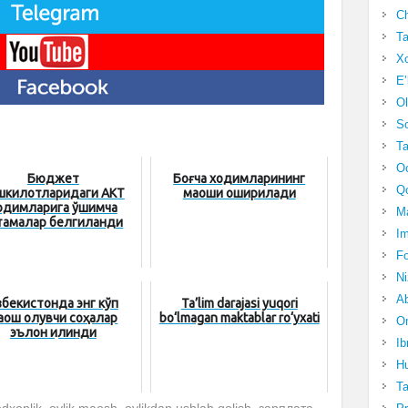
Ch
Ta
Xo
E’
Ol
S
Ta
Oc
Бюджет
Боғча ходимларининг
Qo
шкилотларидаги АКТ
маоши оширилади
одимларига қўшимча
Ma
тамалар белгиланди
Im
Fo
N
Ab
збекистонда энг кўп
Ta’lim darajasi yuqori
аош олувчи соҳалар
bo‘lmagan maktablar ro‘yxati
Om
эълон қилинди
Ib
Hu
T