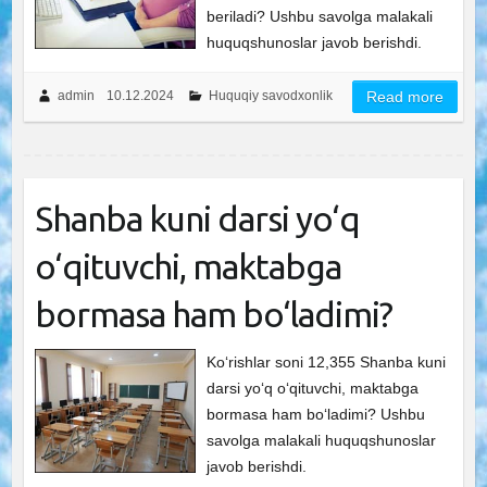
beriladi? Ushbu savolga malakali
huquqshunoslar javob berishdi.
admin
10.12.2024
Huquqiy savodxonlik
Read more
Shanba kuni darsi yo‘q
o‘qituvchi, maktabga
bormasa ham bo‘ladimi?
Ko‘rishlar soni 12,355 Shanba kuni
darsi yo‘q o‘qituvchi, maktabga
bormasa ham bo‘ladimi? Ushbu
savolga malakali huquqshunoslar
javob berishdi.