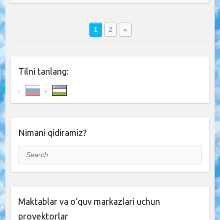
1
2
»
Tilni tanlang:
Nimani qidiramiz?
Search
Maktablar va o‘quv markazlari uchun
proyektorlar