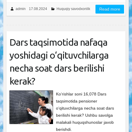
admin
17.08.2024
Huquqiy savodxonlik
Read more
Dars taqsimotida nafaqa
yoshidagi o‘qituvchilarga
necha soat dars berilishi
kerak?
Ko‘rishlar soni 16,078 Dars
taqsimotida pensioner
o‘qituvchilarga necha soat dars
berilishi kerak? Ushbu savolga
malakali huquqshunoslar javob
berishdi.