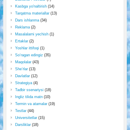
Kasbga yo'naltirish
(14)
Tarqatma materiallar
(13)
Dars ishlanma
(34)
Reklama
(2)
Masalalarni yechish
(1)
Ertaklar
(2)
Yoshlar ittifoqi
(1)
So‘ragan edingiz
(35)
Maqolalar
(43)
She’rlar
(13)
Davlatlar
(12)
Strategiya
(4)
Tadbir ssenariysi
(18)
Ingliz tilida matn
(10)
Termin va atamalar
(19)
Testlar
(44)
Universitetlar
(15)
Darsliklar
(18)