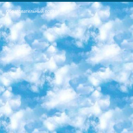
Образовательный портал
РЕСПУБЛИКА УЗБЕКИСТАН МИНИСТРЕРСТВО ДОШКОЛЬНОГО И ШКОЛЬНОГО ОБРАЗОВАНИЯ КОМАНДА в общеобразовательных учреждениях в 2023-2024 учебном году организация и проведение итоговой государственной аттестации обучающихся о Министра дошкольного и школьного образования Республики Узбекистан от 4 марта 2008 года (постановлением Минюста от 20 марта 2008 года № 1778 государственной регистрации) «Итоговое состояние учащихся общего среднего образования на основании положения об утверждении положения об аттестации общего среднего образования выпускной экзамен студентов в образовательных учреждениях в 2023-2024 учебном году В целях организации и прохождения аттестации приказываю: 1. Следующее: перечень предметов, по которым будет проводиться итоговая государственная аттестация и экзамен формы перевода согласно приложению 1; сертификаты международного образца, оценивающие уровень владения иностранными языками перечень согласно приложению 2; 2. Педагогический при специализированных образовательных учреждениях. научно-практический центр квалификации и международной оценки (Д.Давидова) 2024 г. До 25 марта: задания по предметам, по которым будет проводиться итоговая аттестация разработка и утверждение технических условий; итоговая аттестация на основании разработанного предметного задания разработка вопросов по предметам (устно и письменно), экзамен передача; общеобразовательные средние школы и специальные учебные заведения учащиеся выпускных классов школ и интернатов в агентской системе подготовка базы данных экзаменационных материалов и критериев оценки; перевод базы экзаменационных материалов на все языки обучения подать в Республиканский образовательный центр для изготовления; варианты экзаменов на основе разработанных контрольных материалов пусть будут поставлены задачи формирования. 3. Республиканский образовательный центр (Ш.Худайкулов) до 5 апреля 2024 года. до: база данных предоставленных экзаменационных материалов на все языки обучения перевод и экспертиза; для слепых, слабовидящих, глухих, слабослышащих и умственно отсталых детей учащиеся выпускных классов специализированных школ и школ-интернатов база данных экзаменационных материалов на всех преподаваемых языках подготовка критериев оценки; специализированные школы для умственно отсталых детей и технологии для учащихся выпускных классов школ-интернатов разработка соответствующих рекомендаций и критериев проведения ЕГЭ по естествознанию давать задания. 4. Педагогический при специализированных образовательных учреждениях. Научно-практический центр навыков и международной оценки (Д.Давидова), Республика образовательный центр (Худайкулов Ш.) итоговый государственный аттестационный экзамен ориентирован на творческое и логическое мышление при подготовке базы материалов учитывать введение заданий. 5. Следует отметить, что: сертификат государственного образца о знании общеобразовательного предмета и как минимум национальный уровень B1 по предметам на иностранных языках, указанным в Приложении 2. или международно признанный сертификат эквивалентного уровня студенты, изучающие определенный предмет, освобождаются от экзамена; по соответствующим предметам запланирована итоговая государственная аттестация за день до дня, путем жеребьевки Рабочей группой (в письменной форме по предметам, проводимым в форме) из числа сформированных вариантов выбрано 2 варианта; 2 выбранных варианта экзамена анонсированы на официальном сайте министерства и все выпускники по всей стране на основе этих вариантов проводит итоговую государственную аттестацию. 6. Государственное образование учащихся средних общеобразовательных учреждений. знания в соответствии с квалификационными требованиями, которые необходимо приобрести на основании стандартов итоговый (выпускной) контроль для 9 и 11 классов в целях тестирования Экзамены (далее – экзамены) состоят из предметов, перечисленных в приложении 1. будет сделано. 7. Экзамены пройдут с 26 мая по 15 июня 2024 г. (кроме науки физического воспитания). 8. Физическая для учащихся 9 классов общесредних образовательных учреждений. Экзамены по предмету «Образование, квалификация медицина» 1-6 мая 2024 года. сотрудники перевести под присмотр (с отклонениями в физическом или умственном развитии) специализированная школа для детей, школы-интернаты и со сколиозом школы-интернаты санаторного типа для больных детей исключены). 9. Он был слепым, слабовидящим и имел нарушения опорно-двигательного аппарата. экзамены в специализированных школах и интернатах для детей должны проводиться исходя из требований, предъявляемых к общеобразовательным учреждениям (физкультура кроме науки). 10. Специализированная школа для глухих и слабослышащих детей. и экзамены в интернатах и быть реализован в виде письменного теста по математике. 11. Специальность для умственно отсталых детей. Для 9 класса Родной язык и литературное письмо Государственный язык (язык обучения – узбекский). для неклассов) написано Математическое письмо Письменная/устная история Узбекистана Физическое воспитание практично Итоговый контроль Для 11 класса Написание родного языка и литературы (эссе) Математическое письмо Узбекский язык (обучение на узбекском языке) не посещающее общее среднее образование для учреждений)/Образовательное учреждение выбор письменный и устный Иностранный язык письменный/устный Письменная/устная история Узбекистана *По выбору студента:  Химия  Физика  Основы государственного права  География 10 бесплатных образовательных ресурсов - Мы составили подборку онлайн-проектов с интерактивными упражнениями, видеолекциями и статьями. Они помогут вам обрести новые и освежить старые знания бесплатно. 1. «ИНТУИТ» Старейшая образовательная площадка Рунета. Здесь вы найдёте сотни текстовых и видеокурсов на десятки различных тем — от программирования до психологии. Многие курсы подготовлены российскими университетами и крупными международными компаниями вроде Intel и Microsoft. Самостоятельное обучение бесплатное, но желающие могут оплатить услуги персональных наставников. 2. «Смартия» знакомит с актуальными профессиями и подсказывает, как им обучаться. Выбрав заинтересовавшую вас специальность — SMM-специалист, фотограф, веб-дизайнер или другую, — увидите список необходимых для неё умений. Чтобы вы могли освоить их самостоятельно, для каждого умения площадка отображает подборку ссылок на учебные материалы. Хотя «Смартия» ориентируется на русскоязычную аудиторию, часть контента всё же доступна только на английском. 3. «Лекторий Физтеха» Проект Московского физико-технического института (Физтеха). С его помощью вы можете смотреть онлайн серии лекций, записанные на видео в этом вузе. В числе доступных предметов — физика, биология, химия, информационные технологии и другие. К некоторым лекциям администрация ресурса прилагает готовые конспекты, которые можно скачивать в PDF-формате. 4. ITMOcourses Онлайн-площадка Санкт-Петербургского национального исследовательского университета информационных технологий, механики и оптики (ИТМО). Ресурс предоставляет свободный доступ к курсам, разработанным в этом вузе. Каталог материалов разбит на четыре категории: «Оптические системы и технологии», «Приборостроение и робототехника», «Информационные технологии» и «Биотехнологии». Курсы состоят из видеолекций, интерактивных демонстраций и заданий. 5. «КиберЛенинка» Электронная научная библиотека открытого доступа. Каталог площадки регулярно обрастает текстами статей из различных научных изданий. Сгруппированные по журналам и рубрикам публикации можно читать онлайн или скачивать целиком в PDF-формате. Проект нацелен на популяризацию науки за счёт открытого доступа к качественной информации. 6. «ПостНаука» На этом ресурсе публикуют подборки видеолекций, составленные экспертами из разных отраслей и объединённые общими темами. Среди них, к примеру, есть серии «Биоинформатика и геномика», «Культура средневековой Скандинавии» и Cinema Studies о теории кино. Каждая подборка лекций — логически связанная история, рассказанная экспертом от первого лица. Кроме того, на сайте появляются научно-образовательные статьи и тесты на разные темы. 7. «Newочём» Команда проекта «Newочём» отбирает самые интересные тексты из англоязычных СМИ и переводит те из них, за которые голосуют участники сообщества «ВКонтакте». По большей части это научно-популярные статьи. Редакторы придумывают лишь заголовки, в остальном содержание переводов соответствует оригиналам. Полные тексты можно читать прямо в социальной сети. 8. InternetUrok Онлайн-база материалов по основным дисциплинам школьной программы. Информация на сайте структурирована по классам, предметам и темам (урокам). Каждый урок состоит из видеолекций и конспектов. Есть также интерактивные тренажёры и тесты для закрепления пройденного материала. Даже если вы давно окончили школу, возможность повторить программу старших классов всегда может пригодиться. 9. Edutainme Ещё один ресурс об образовании. В отличие от Newtonew, как мне кажется, Edutainme больше ориентируется на представителей индустрии: педагогов, предпринимателей, разработчиков образовательных проектов. Но и любой, кто просто стремится к саморазвитию, найдёт на сайте много полезного и интересного для себя. Например, информацию о новых курсах и образовательных сервисах. 10. Newtonew Онлайн-медиа об образовании и обучении в широком смысле. Авторы Newtonew пишут об инструментах, заведениях, тактиках и стратегиях, которые помогают учить других и получать новые знания самостоятельно. На этой площадке вы найдёте новости, обзоры, аналитические мат