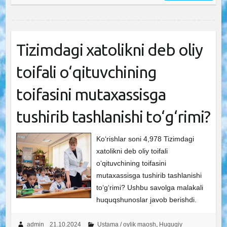
Tizimdagi xatolikni deb oliy
toifali o‘qituvchining
toifasini mutaxassisga
tushirib tashlanishi to‘g‘rimi?
Ko‘rishlar soni 4,978 Tizimdagi
xatolikni deb oliy toifali
o‘qituvchining toifasini
mutaxassisga tushirib tashlanishi
to‘g‘rimi? Ushbu savolga malakali
huquqshunoslar javob berishdi.
admin
21.10.2024
Ustama / oylik maosh
,
Huquqiy