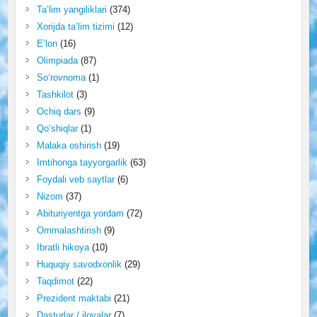
Ta’lim yangiliklari
(374)
Xorijda ta’lim tizimi
(12)
E’lon
(16)
Olimpiada
(87)
So‘rovnoma
(1)
Tashkilot
(3)
Ochiq dars
(9)
Qo‘shiqlar
(1)
Malaka oshirish
(19)
Imtihonga tayyorgarlik
(63)
Foydali veb saytlar
(6)
Nizom
(37)
Abituriyentga yordam
(72)
Ommalashtirish
(9)
Ibratli hikoya
(10)
Huquqiy savodxonlik
(29)
Taqdimot
(22)
Prezident maktabi
(21)
Dasturlar / ilovalar
(7)