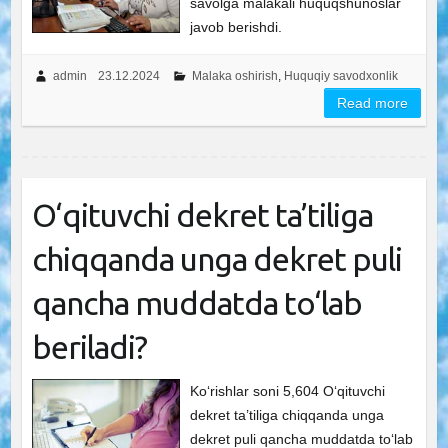
savolga malakali huquqshunoslar
javob berishdi.
admin
23.12.2024
Malaka oshirish
,
Huquqiy savodxonlik
Read more
O‘qituvchi dekret ta’tiliga
chiqqanda unga dekret puli
qancha muddatda to‘lab
beriladi?
Ko‘rishlar soni 5,604 O‘qituvchi
dekret ta’tiliga chiqqanda unga
dekret puli qancha muddatda to‘lab