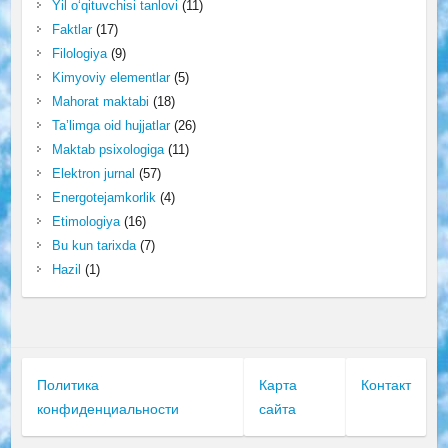
Yil o‘qituvchisi tanlovi
(11)
Faktlar
(17)
Filologiya
(9)
Kimyoviy elementlar
(5)
Mahorat maktabi
(18)
Ta’limga oid hujjatlar
(26)
Maktab psixologiga
(11)
Elektron jurnal
(57)
Energotejamkorlik
(4)
Etimologiya
(16)
Bu kun tarixda
(7)
Hazil
(1)
Политика
Карта
Контакт
конфиденциальности
сайта