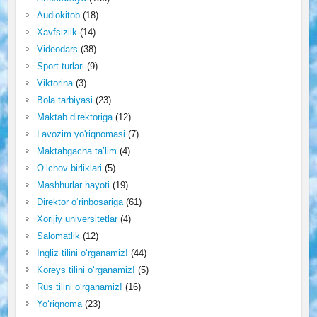
Audiokitob
(18)
Xavfsizlik
(14)
Videodars
(38)
Sport turlari
(9)
Viktorina
(3)
Bola tarbiyasi
(23)
Maktab direktoriga
(12)
Lavozim yo'riqnomasi
(7)
Maktabgacha ta’lim
(4)
O‘lchov birliklari
(5)
Mashhurlar hayoti
(19)
Direktor o‘rinbosariga
(61)
Xorijiy universitetlar
(4)
Salomatlik
(12)
Ingliz tilini o‘rganamiz!
(44)
Koreys tilini o‘rganamiz!
(5)
Rus tilini o‘rganamiz!
(16)
Yo‘riqnoma
(23)