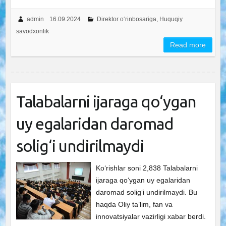
admin
16.09.2024
Direktor o‘rinbosariga
,
Huquqiy
savodxonlik
Read more
Talabalarni ijaraga qo‘ygan
uy egalaridan daromad
solig‘i undirilmaydi
Ko‘rishlar soni 2,838 Talabalarni
ijaraga qo‘ygan uy egalaridan
daromad solig‘i undirilmaydi. Bu
haqda Oliy taʼlim, fan va
innovatsiyalar vazirligi xabar berdi.