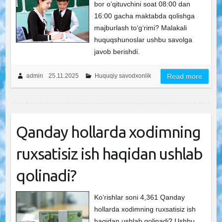
bor o‘qituvchini soat 08:00 dan
16:00 gacha maktabda qolishga
majburlash to‘g‘rimi? Malakali
huquqshunoslar ushbu savolga
javob berishdi.
admin
25.11.2025
Huquqiy savodxonlik
Read more
Qanday hollarda xodimning
ruxsatisiz ish haqidan ushlab
qolinadi?
Ko‘rishlar soni 4,361 Qanday
hollarda xodimning ruxsatisiz ish
haqidan ushlab qolinadi? Ushbu