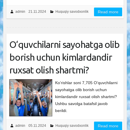
admin
21.11.2024
Huquqiy savodxonlik
Read more
O‘quvchilarni sayohatga olib
borish uchun kimlardandir
ruxsat olish shartmi?
Ko‘rishlar soni 7,705 O‘quvchilarni
sayohatga olib borish uchun
kimlardandir ruxsat olish shartmi?
Ushbu savolga batafsil javob
berildi.
admin
05.11.2024
Huquqiy savodxonlik
Read more