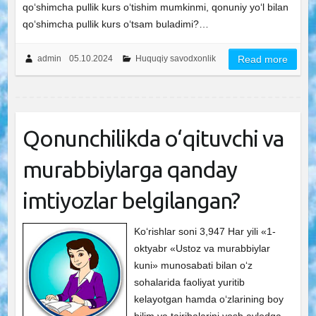
qo‘shimcha pullik kurs o‘tishim mumkinmi, qonuniy yo‘l bilan
qo‘shimcha pullik kurs o‘tsam buladimi?…
admin
05.10.2024
Huquqiy savodxonlik
Read more
Qonunchilikda o‘qituvchi va
murabbiylarga qanday
imtiyozlar belgilangan?
Ko‘rishlar soni 3,947 Har yili «1-
oktyabr «Ustoz va murabbiylar
kuni» munosabati bilan o‘z
sohalarida faoliyat yuritib
kelayotgan hamda o‘zlarining boy