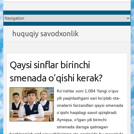
huquqiy savodxonlik
Qaysi sinflar birinchi
smenada o‘qishi kerak?
Ko‘rishlar soni 1,084 Yangi oʻquv
yili yaqinlashgani sari koʻplab ota-
onalarni farzandlari qaysi smenada
oʻqishi haqidagi savol qiziqtiradi.
Ayniqsa, oʻtgan yili birinchi
smenada darsga qatnagan