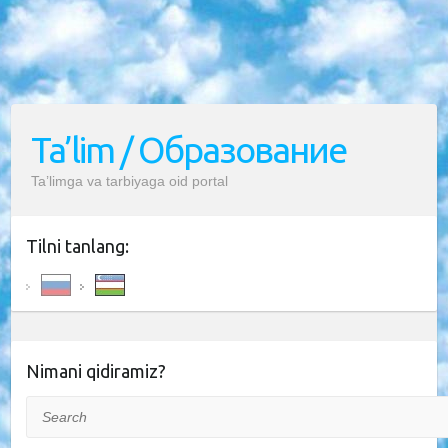
Ta’lim / Образование
Ta’limga va tarbiyaga oid portal
Tilni tanlang:
Nimani qidiramiz?
Search