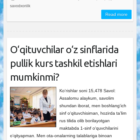
savodxonlik
Read more
O‘qituvchilar o‘z sinflarida
pullik kurs tashkil etishlari
mumkinmi?
Ko‘rishlar soni 15,478 Savol:
Assalomu alaykum, savolim
shundan iborat, men boshlang‘ich
sinf o‘qituvchisiman, hozirda ta’lim
rus tilida olib borilayotgan
maktabda 1-sinf o‘quvchilarini
o‘qityapman. Men ota-onalarning talablariga binoan