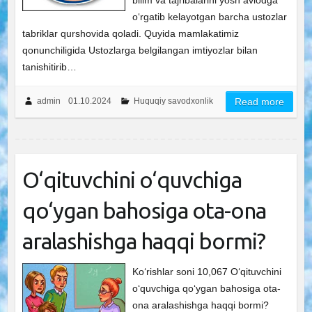
bilim va tajribalarini yosh avlodga
o‘rgatib kelayotgan barcha ustozlar
tabriklar qurshovida qoladi. Quyida mamlakatimiz
qonunchiligida Ustozlarga belgilangan imtiyozlar bilan
tanishitirib…
admin
01.10.2024
Huquqiy savodxonlik
Read more
O‘qituvchini o‘quvchiga
qo‘ygan bahosiga ota-ona
aralashishga haqqi bormi?
Ko‘rishlar soni 10,067 O‘qituvchini
o‘quvchiga qo‘ygan bahosiga ota-
ona aralashishga haqqi bormi?