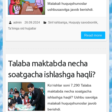
Malakali huquqshunoslar
ushbusaovlga javob berishdi.
admin
26.09.2024
Sinf rahbariga
,
Huquqiy savodxonlik
,
Ta’limga oid hujjatlar
Read more
Talaba maktabda necha
soatgacha ishlashga haqli?
Ko‘rishlar soni 7,290 Talaba
maktabda necha soatgacha
ishlashga haqli? Ushbu savolga
malakali huquqshunoslar javob
berishdi.