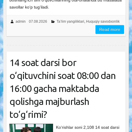
boshlangʻich sinf oʻquvchilarining ota-onalarida bu masalada
savollar koʻp tugʻiladi.
admin
07.08.2026
Ta’lim yangiliklari
,
Huquqiy savodxonlik
Read more
14 soat darsi bor
o‘qituvchini soat 08:00 dan
16:00 gacha maktabda
qolishga majburlash
to‘g‘rimi?
Ko‘rishlar soni 2,108 14 soat darsi