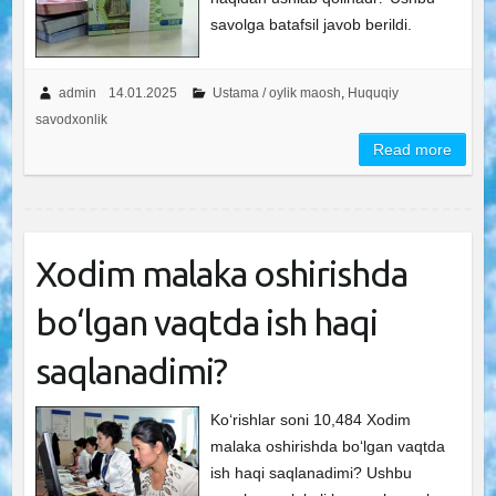
savolga batafsil javob berildi.
admin
14.01.2025
Ustama / oylik maosh
,
Huquqiy
savodxonlik
Read more
Xodim malaka oshirishda
bo‘lgan vaqtda ish haqi
saqlanadimi?
Ko‘rishlar soni 10,484 Xodim
malaka oshirishda bo‘lgan vaqtda
ish haqi saqlanadimi? Ushbu