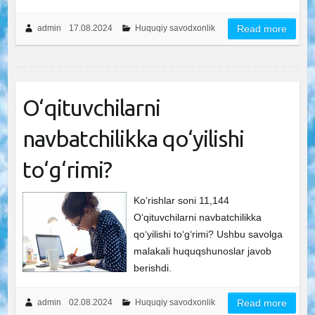
admin
17.08.2024
Huquqiy savodxonlik
Read more
O‘qituvchilarni
navbatchilikka qo‘yilishi
to‘g‘rimi?
Ko‘rishlar soni 11,144
O‘qituvchilarni navbatchilikka
qo‘yilishi to‘g‘rimi? Ushbu savolga
malakali huquqshunoslar javob
berishdi.
admin
02.08.2024
Huquqiy savodxonlik
Read more