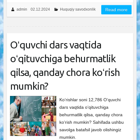
admin
02.12.2024
Huquqiy savodxonlik
Read more
Oʻquvchi dars vaqtida
oʻqituvchiga behurmatlik
qilsa, qanday chora koʻrish
mumkin?
Ko‘rishlar soni 12,786 Oʻquvchi
dars vaqtida oʻqituvchiga
behurmatlik qilsa, qanday chora
koʻrish mumkin? Sahifada ushbu
savolga batafsil javob olishingiz
mumkin.