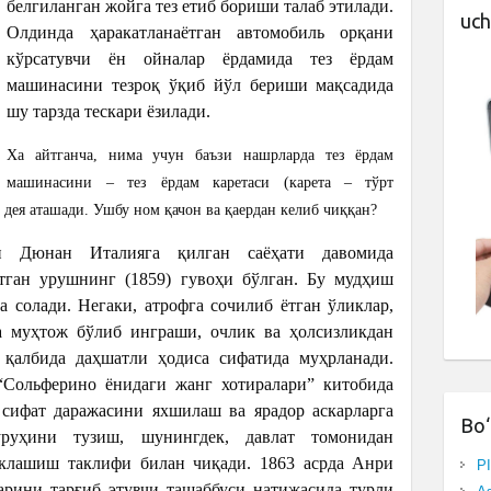
белгиланган жойга тез етиб бориши талаб этилади.
uch
Олдинда ҳаракатланаётган автомобиль орқани
кўрсатувчи ён ойналар ёрдамида тез ёрдам
машинасини тезроқ ўқиб йўл бериши мақсадида
шу тарзда тескари ёзилади.
Ха айтганча, нима учун баъзи нашрларда тез ёрдам
машинасини – тез ёрдам каретаси (карета – тўрт
) дея аташади. Ушбу ном қачон ва қаердан келиб чиққан?
и Дюнан Италияга қилган саёҳати давомида
тган урушнинг (1859) гувоҳи бўлган. Бу мудҳиш
а солади. Негаки, атрофга сочилиб ётган ўликлар,
а муҳтож бўлиб инграши, очлик ва ҳолсизликдан
 қалбида даҳшатли ҳодиса сифатида муҳрланади.
Сольферино ёнидаги жанг хотиралари” китобида
сифат даражасини яхшилаш ва ярадор аскарларга
Bo‘
уруҳини тузиш, шунингдек, давлат томонидан
аклашиш таклифи билан чиқади. 1863 асрда Анри
P
рини тарғиб этувчи ташаббуси натижасида турли