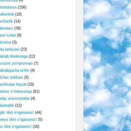
stronomiya
(4)
testatsiya
(156)
diokitob
(18)
vfsizlik
(14)
deodars
(38)
ort turlari
(9)
ktorina
(3)
la tarbiyasi
(23)
ktab direktoriga
(12)
vozim yo'riqnomasi
(7)
ktabgacha ta’lim
(4)
lchov birliklari
(5)
shhurlar hayoti
(19)
rektor o‘rinbosariga
(61)
rijiy universitetlar
(4)
lomatlik
(12)
gliz tilini o‘rganamiz!
(44)
reys tilini o‘rganamiz!
(5)
s tilini o‘rganamiz!
(16)