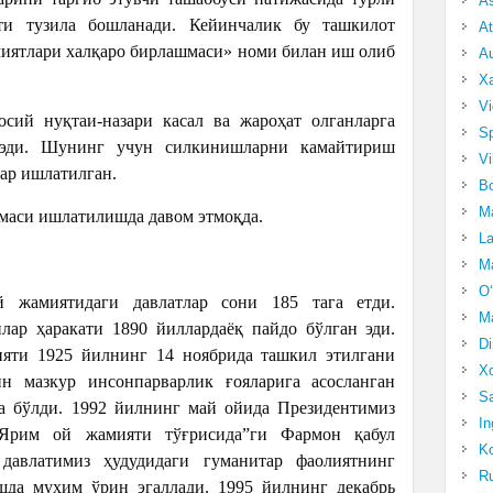
A
ати тузила бошланади. Кейинчалик бу ташкилот
At
иятлари халқаро бирлашмаси» номи билан иш олиб
Au
Xa
Vi
сий нуқтаи-назари касал ва жароҳат олганларга
Sp
 эди. Шунинг учун силкинишларни камайтириш
Vi
лар ишлатилган.
Bo
Ma
тамаси ишлатилишда давом этмоқда.
La
Ma
O‘
 жамиятидаги давлатлар сони 185 тага етди.
Ma
лар ҳаракати 1890 йиллардаёқ пайдо бўлган эди.
Di
яти 1925 йилнинг 14 ноябрида ташкил этилгани
Xo
ин мазкур инсонпарварлик ғояларига асосланган
Sa
а бўлди. 1992 йилнинг май ойида Президентимиз
In
 Ярим ой жамияти тўғрисида”ги Фармон қабул
Ko
давлатимиз ҳудудидаги гуманитар фаолиятнинг
Ru
шда муҳим ўрин эгаллади. 1995 йилнинг декабрь