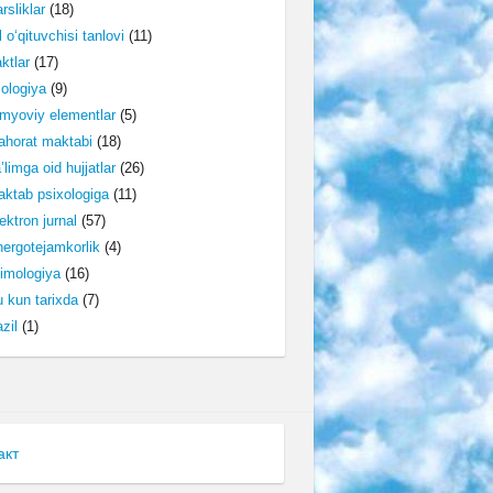
rsliklar
(18)
l o‘qituvchisi tanlovi
(11)
ktlar
(17)
lologiya
(9)
myoviy elementlar
(5)
horat maktabi
(18)
’limga oid hujjatlar
(26)
ktab psixologiga
(11)
ektron jurnal
(57)
ergotejamkorlik
(4)
imologiya
(16)
 kun tarixda
(7)
zil
(1)
акт