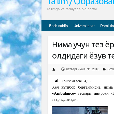
Ta’lim / Образов
Ta’limga va tarbiyaga oid portal
Bosh sahifa
Universitetlar
Darslikla
Нима учун тез 
олдидаги ёзув т
четверг июня 7th, 2018
So‘r
Ko‘rishlar soni
4,133
Хеч эътибор берганмисиз, нима
«Ambulance»
тескари, анироғи «
таърифланади: