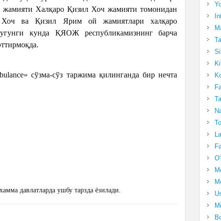
Yo
й жамияти Халқаро Қизил Хоч жамияти томонидан
In
 Хоч ва Қизил Ярим ой жамиятлари халқаро
Ma
Бугунги кунда ҚЯОЖ республикамизнинг барча
Ta
эттирмоқда.
Si
Ki
ulance» сўзма-сўз таржима қилинганда бир нечта
Ko
Fa
Ta
Na
To
La
Fa
O'
M
Mo
хамма давлатларда ушбу тарзда ёзилади.
Us
Mi
Bo