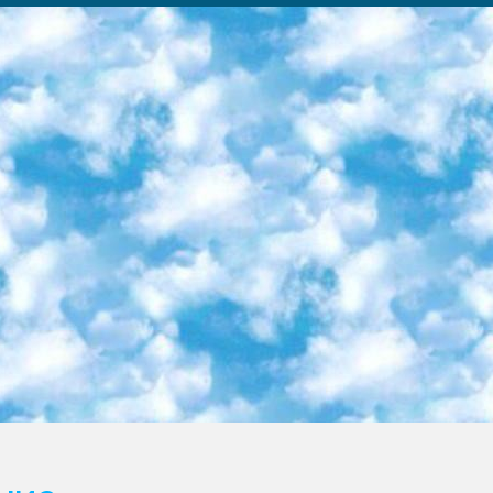
ка образовательный центр (Худайкулов Ш.) итоговый государственный аттестационный экзамен ориентирован на творческое и логическое мышление при подготовке базы материалов учитывать введение заданий. 5. Следует отметить, что: сертификат государственного образца о знании общеобразовательного предмета и как минимум национальный уровень B1 по предметам на иностранных языках, указанным в Приложении 2. или международно признанный сертификат эквивалентного уровня студенты, изучающие определенный предмет, освобождаются от экзамена; по соответствующим предметам запланирована итоговая государственная аттестация за день до дня, путем жеребьевки Рабочей группой (в письменной форме по предметам, проводимым в форме) из числа сформированных вариантов выбрано 2 варианта; 2 выбранных варианта экзамена анонсированы на официальном сайте министерства и все выпускники по всей стране на основе этих вариантов проводит итоговую государственную аттестацию. 6. Государственное образование учащихся средних общеобразовательных учреждений. знания в соответствии с квалификационными требованиями, которые необходимо приобрести на основании стандартов итоговый (выпускной) контроль для 9 и 11 классов в целях тестирования Экзамены (далее – экзамены) состоят из предметов, перечисленных в приложении 1. будет сделано. 7. Экзамены пройдут с 26 мая по 15 июня 2024 г. (кроме науки физического воспитания). 8. Физическая для учащихся 9 классов общесредних образовательных учреждений. Экзамены по предмету «Образование, квалификация медицина» 1-6 мая 2024 года. сотрудники перевести под присмотр (с отклонениями в физическом или умственном развитии) специализированная школа для детей, школы-интернаты и со сколиозом школы-интернаты санаторного типа для больных детей исключены). 9. Он был слепым, слабовидящим и имел нарушения опорно-двигательного аппарата. экзамены в специализированных школах и интернатах для детей должны проводиться исходя из требований, предъявляемых к общеобразовательным учреждениям (физкультура кроме науки). 10. Специализированная школа для глухих и слабослышащих детей. и экзамены в интернатах и быть реализован в виде письменного теста по математике. 11. Специальность для умственно отсталых детей. Для 9 класса Родной язык и литературное письмо Государственный язык (язык обучения – узбекский). для неклассов) написано Математическое письмо Письменная/устная история Узбекистана Физическое воспитание практично Итоговый контроль Для 11 класса Написание родного языка и литературы (эссе) Математическое письмо Узбекский язык (обучение на узбекском языке) не посещающее общее среднее образование для учреждений)/Образовательное учреждение выбор письменный и устный Иностранный язык письменный/устный Письменная/устная история Узбекистана *По выбору студента:  Химия  Физика  Основы государственного права  География 10 бесплатных образовательных ресурсов - Мы составили подборку онлайн-проектов с интерактивными упражнениями, видеолекциями и статьями. Они помогут вам обрести новые и освежить старые знания бесплатно. 1. «ИНТУИТ» Старейшая образовательная площадка Рунета. Здесь вы найдёте сотни текстовых и видеокурсов на десятки различных тем — от программирования до психологии. Многие курсы подготовлены российскими университетами и крупными международными компаниями вроде Intel и Microsoft. Самостоятельное обучение бесплатное, но желающие могут оплатить услуги персональных наставников. 2. «Смартия» знакомит с актуальными профессиями и подсказывает, как им обучаться. Выбрав заинтересовавшую вас специальность — SMM-специалист, фотограф, веб-дизайнер или другую, — увидите список необходимых для неё умений. Чтобы вы могли освоить их самостоятельно, для каждого умения площадка отображает подборку ссылок на учебные материалы. Хотя «Смартия» ориентируется на русскоязычную аудиторию, часть контента всё же доступна только на английском. 3. «Лекторий Физтеха» Проект Московского физико-технического института (Физтеха). С его помощью вы можете смотреть онлайн серии лекций, записанные на видео в этом вузе. В числе доступных предметов — физика, биология, химия, информационные технологии и другие. К некоторым лекциям администрация ресурса прилагает готовые конспекты, которые можно скачивать в PDF-формате. 4. ITMOcourses Онлайн-площадка Санкт-Петербургского национального исследовательского университета информационных технологий, механики и оптики (ИТМО). Ресурс предоставляет свободный доступ к курсам, разработанным в этом вузе. Каталог материалов разбит на четыре категории: «Оптические системы и технологии», «Приборостроение и робототехника», «Информационные технологии» и «Биотехнологии». Курсы состоят из видеолекций, интерактивных демонстраций и заданий. 5. «КиберЛенинка» Электронная научная библиот