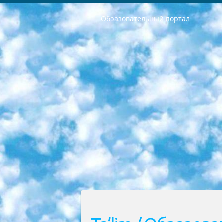
Образовательный портал
РЕСПУБЛИКА УЗБЕКИСТАН МИНИСТРЕРСТВО ДОШКОЛЬНОГО И ШКОЛЬНОГО ОБРАЗОВАНИЯ КОМАНДА в общеобразовательных учреждениях в 2023-2024 учебном году организация и проведение итоговой государственной аттестации обучающихся о Министра дошкольного и школьного образования Республики Узбекистан от 4 марта 2008 года (постановлением Минюста от 20 марта 2008 года № 1778 государственной регистрации) «Итоговое состояние учащихся общего среднего образования на основании положения об утверждении положения об аттестации общего среднего образования выпускной экзамен студентов в образовательных учреждениях в 2023-2024 учебном году В целях организации и прохождения аттестации приказываю: 1. Следующее: перечень предметов, по которым будет проводиться итоговая государственная аттестация и экзамен формы перевода согласно приложению 1; сертификаты международного образца, оценивающие уровень владения иностранными языками перечень согласно приложению 2; 2. Педагогический при специализированных образовательных учреждениях. научно-практический центр квалификации и международной оценки (Д.Давидова) 2024 г. До 25 марта: задания по предметам, по которым будет проводиться итоговая аттестация разработка и утверждение технических условий; итоговая аттестация на основании разработанного предметного задания разработка вопросов по предметам (устно и письменно), экзамен передача; общеобразовательные средние школы и специальные учебные заведения учащиеся выпускных классов школ и интернатов в агентской системе подготовка базы данных экзаменационных материалов и критериев оценки; перевод базы экзаменационных материалов на все языки обучения подать в Республиканский образовательный центр для изготовления; варианты экзаменов на основе разработанных контрольных материалов пусть будут поставлены задачи формирования. 3. Республиканский образовательный центр (Ш.Худайкулов) до 5 апреля 2024 года. до: база данных предоставленных экзаменационных материалов на все языки обучения перевод и экспертиза; для слепых, слабовидящих, глухих, слабослышащих и умственно отсталых детей учащиеся выпускных классов специализированных школ и школ-интернатов база данных экзаменационных материалов на всех преподаваемых языках подготовка критериев оценки; специализированные школы для умственно отсталых детей и технологии для учащихся выпускных классов школ-интернатов разработка соответствующих рекомендаций и критериев проведения ЕГЭ по естествознанию давать задания. 4. Педагогический при специализированных образовательных учреждениях. Научно-практический центр навыков и международной оценки (Д.Давидова), Республи