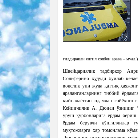
ғилдиракли енгил соябон арава – муал.
Швейцариялик тадбиркор Анр
Сольферино ҳудуди бўйлаб кечаё
воқелик уни жуда қаттиқ ҳаяжонг
яраланганларнинг тиббий ёрдамг
қийналаётган одамлар сайёҳнинг
Кейинчилик А. Дюнан ўзининг “
уруш қурбонларига ёрдам бериш 
ёрдам берувчи кўнгиллилар г
муҳтожларга ҳар томонлама кўм
Дюнаннинг инсонпарварлик ғояла