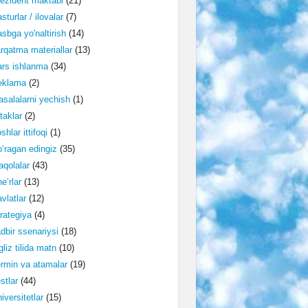
ezident maktabi
(21)
sturlar / ilovalar
(7)
sbga yo'naltirish
(14)
rqatma materiallar
(13)
rs ishlanma
(34)
eklama
(2)
salalarni yechish
(1)
taklar
(2)
shlar ittifoqi
(1)
‘ragan edingiz
(35)
qolalar
(43)
e’rlar
(13)
vlatlar
(12)
rategiya
(4)
dbir ssenariysi
(18)
gliz tilida matn
(10)
rmin va atamalar
(19)
stlar
(44)
iversitetlar
(15)