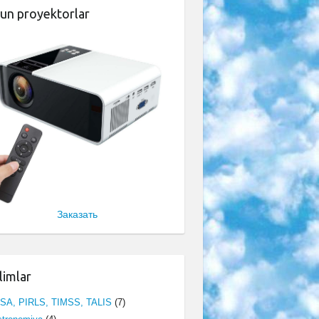
un proyektorlar
Заказать
limlar
ISA, PIRLS, TIMSS, TALIS
(7)