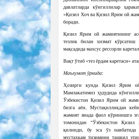
давлатларда кўнгиллилар ҳарак
«Қизил Хоч ва Қизил Ярим ой жам
боради.
Қизил Ярим ой жамиятининг асо
тезлик билан хизмат кўрсатиш
мақсадида махсус рессорли карета
Вақт ўтиб «тез ёрдам каретаси» а
Маълумот ўрнида:
Ҳозирги кунда Қизил Ярим ой
Мамлакатимиз ҳудудида кўнгилли
Ўзбекистон Қизил Ярим ой жами
бизга аён. Мустақилликдан кей
жамият янада фаол кўринишга эг
томонидан “Ўзбекистон Қизил
қилинди, бу эса ўз навбатида 
мустаҳкам тизимини ташкил эти