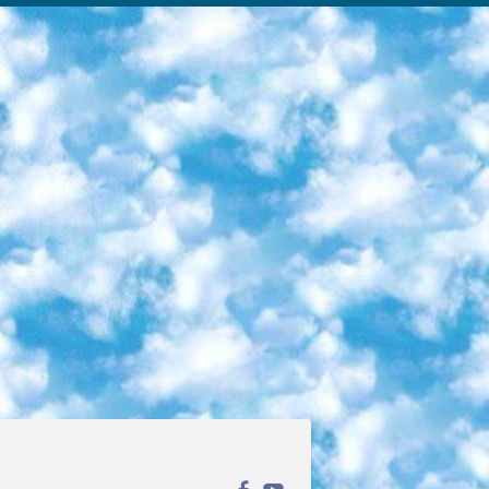
ека открытого доступа. Каталог площадки регулярно обрастает текстами статей из различных научных изданий. Сгруппированные по журналам и рубрикам публикации можно читать онлайн или скачивать целиком в PDF-формате. Проект нацелен на популяризацию науки за счёт открытого доступа к качественной информации. 6. «ПостНаука» На этом ресурсе публикуют подборки видеолекций, составленные экспертами из разных отраслей и объединённые общими темами. Среди них, к примеру, есть серии «Биоинформатика и геномика», «Культура средневековой Скандинавии» и Cinema Studies о теории кино. Каждая подборка лекций — логически связанная история, рассказанная экспертом от первого лица. Кроме того, на сайте появляются научно-образовательные статьи и тесты на разные темы. 7. «Newочём» Команда проекта «Newочём» отбирает самые интересные тексты из англоязычных СМИ и переводит те из них, за которые голосуют участники сообщества «ВКонтакте». По большей части это научно-популярные статьи. Редакторы придумывают лишь заголовки, в остальном содержание переводов соответствует оригиналам. Полные тексты можно читать прямо в социальной сети. 8. InternetUrok Онлайн-база материалов по основным дисциплинам школьной программы. Информация на сайте структурирована по классам, предметам и темам (урокам). Каждый урок состоит из видеолекций и конспектов. Есть также интерактивные тренажёры и тесты для закрепления пройденного материала. Даже если вы давно окончили школу, возможность повторить программу старших классов всегда может пригодиться. 9. Edutainme Ещё один ресурс об образовании. В отличие от Newtonew, как мне кажется, Edutainme больше ориентируется на представителей индустрии: педагогов, предпринимателей, разработчиков образовательных проектов. Но и любой, кто просто стремится к саморазвитию, найдёт на сайте много полезного и интересного для себя. Например, информацию о новых курсах и образовательных сервисах. 10. Newtonew Онлайн-медиа об образовании и обучении в широком смысле. Авторы Newtonew пишут об инструментах, заведениях, тактиках и стратегиях, которые помогают учить других и получать новые знания самостоятельно. На этой площадке вы найдёте новости, обзоры, аналитические мат