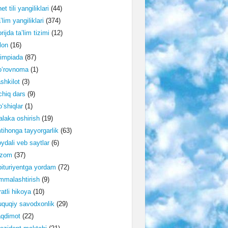
et tili yangiliklari
(44)
’lim yangiliklari
(374)
rijda ta’lim tizimi
(12)
lon
(16)
impiada
(87)
o‘rovnoma
(1)
shkilot
(3)
hiq dars
(9)
‘shiqlar
(1)
laka oshirish
(19)
tihonga tayyorgarlik
(63)
ydali veb saytlar
(6)
izom
(37)
ituriyentga yordam
(72)
malashtirish
(9)
ratli hikoya
(10)
quqiy savodxonlik
(29)
aqdimot
(22)