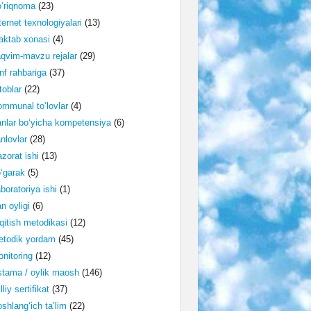
‘riqnoma
(23)
ternet texnologiyalari
(13)
ktab xonasi
(4)
qvim-mavzu rejalar
(29)
nf rahbariga
(37)
toblar
(22)
mmunal to‘lovlar
(4)
nlar bo‘yicha kompetensiya
(6)
nlovlar
(28)
zorat ishi
(13)
‘garak
(5)
boratoriya ishi
(1)
n oyligi
(6)
qitish metodikasi
(12)
etodik yordam
(45)
nitoring
(12)
tama / oylik maosh
(146)
lliy sertifikat
(37)
shlang‘ich ta’lim
(22)