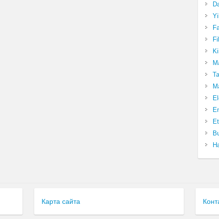
Da
Yi
Fa
Fi
Ki
Ma
Ta
Ma
El
En
Et
Bu
Ha
Карта сайта
Конт