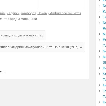
Pr
Da
Ka
ина
,
надпись
,
наоборот
,
Почему Ambulance пишется
Ta
ам
,
тез ёрдам машинаси
Da
R
Ma
а имтиҳон олди маслаҳатлар
Er
Yo
 ишлаб чиқариш мажмуаларини ташкил этиш (УПК)
→
So
Ma
Sh
Da
ent.
St
Ta
In
Te
Te
Un