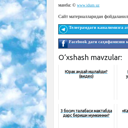
манба: ©
www.idum.uz
Сайт материалларидан фойдаланил
Телеграмдаги каналимизга а
Facebook даги саҳифамизни 
O‘xshash mavzular:
Юрак қандай ишлайди?
(видео)
y
3 босқич талабаси мактабда
«К
дарс бериши мумкинми?