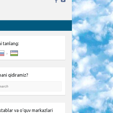
ni tanlang:
ani qidiramiz?
rch
tablar va o‘quv markazlari