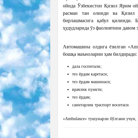
ойида Ўзбекистон Қизил Ярим о
расман тан олинди ва Қизил
бирлашмасига қабул қилинди. 
ҳудудларида ўз фаолиятини давом 
Автомашина олдига ёзилган «Amb
бошқа маъноларни ҳам билдиради:
дала госпитали;
тез ёрдам каретаси;
тез ёрдам машинаси;
врачлик пункти;
тез ёрдам;
санитарлик траспорт воситаси.
«Ambulance» тушунарли бўлгани учун, 