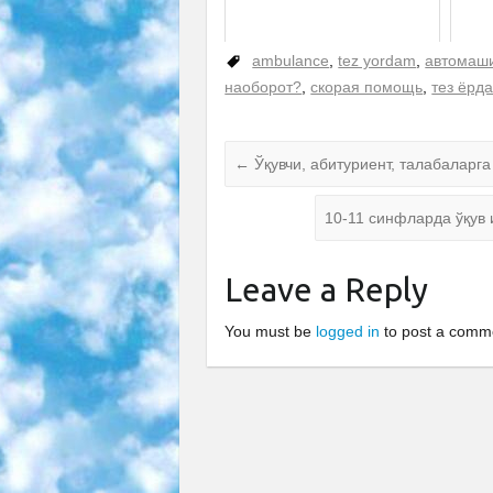
ambulance
,
tez yordam
,
автомаш
наоборот?
,
скорая помощь
,
тез ёрд
←
Ўқувчи, абитуриент, талабаларг
10-11 синфларда ўқув
Leave a Reply
You must be
logged in
to post a comm