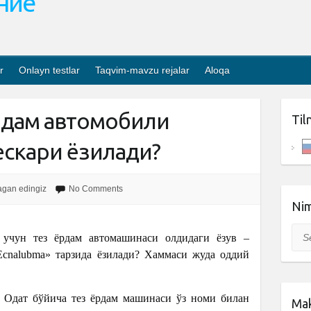
ание
r
Onlayn testlar
Taqvim-mavzu rejalar
Aloqa
ёрдам автомобили
Til
ескари ёзилади?
agan edingiz
No Comments
Nim
Sea
 учун тез ёрдам автомашинаси олдидаги ёзув –
Ecnalubma» тарзида ёзилади? Хаммаси жуда оддий
Одат бўйича тез ёрдам машинаси ўз номи билан
Mak