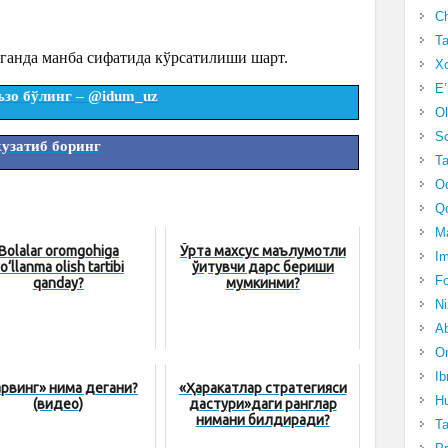
Ch
Ta
ганда манба сифатида кўрсатилиши шарт.
Xo
E’
ъзо бўлинг –
@idum_uz
Ol
S
кузатиб боринг
Ta
Oc
Qo
Ma
Bolalar oromgohiga
Ўрта махсус маълумотли
Im
o‘llanma olish tartibi
ўқитувчи дарс бериши
Fo
qanday?
мумкинми?
N
Ab
Om
Ib
арвинг» нима дегани?
«Ҳаракатлар стратегияси
Hu
(видео)
дастури»даги ранглар
нимани билдиради?
T