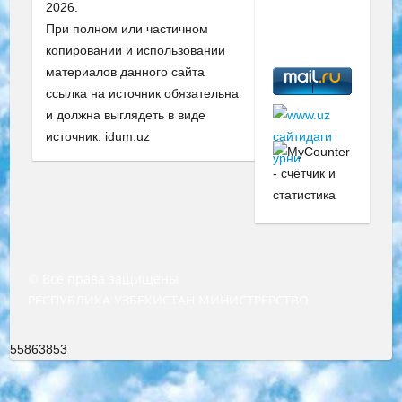
2026.
При полном или частичном
копировании и использовании
материалов данного сайта
ссылка на источник обязательна
и должна выглядеть в виде
источник: idum.uz
© Все права защищены
РЕСПУБЛИКА УЗБЕКИСТАН МИНИСТРЕРСТВО ДОШКОЛЬНОГО И ШКОЛЬНОГО ОБРАЗОВАНИЯ КОМАНДА в общеобразовательных учреждениях в 2023-2024 учебном году организация и проведение итоговой государственной аттестации обучающихся о Министра дошкольного и школьного образования Республики Узбекистан от 4 марта 2008 года (постановлением Минюста от 20 марта 2008 года № 1778 государственной регистрации) «Итоговое состояние учащихся общего среднего образования на основании положения об утверждении положения об аттестации общего среднего образования выпускной экзамен студентов в образовательных учреждениях в 2023-2024 учебном году В целях организации и прохождения аттестации приказываю: 1. Следующее: перечень предметов, по которым будет проводиться итоговая государственная аттестация и экзамен формы перевода согласно приложению 1; сертификаты международного образца, оценивающие уровень владения иностранными языками перечень согласно приложению 2; 2. Педагогический при специализированных образовательных учреждениях. научно-практический центр квалификации и международной оценки (Д.Давидова) 2024 г. До 25 марта: задания по предметам, по которым будет проводиться итоговая аттестация разработка и утверждение технических условий; итоговая аттестация на основании разработанного предметного задания разработка вопросов по предметам (устно и письменно), экзамен передача; общеобразовательные средние школы и специальные учебные заведения учащиеся выпускных классов школ и интернатов в агентской системе подготовка базы данных экзаменационных материалов и критериев оценки; перевод базы экзаменационных материалов на все языки обучения подать в Республиканский образовательный центр для изготовления; варианты экзаменов на основе разработанных контрольных материалов пусть будут поставлены задачи формирования. 3. Республиканский образовательный центр (Ш.Худайкулов) до 5 апреля 2024 года. до: база данных предоставленных экзаменационных материалов на все языки обучения перевод и экспертиза; для слепых, слабовидящих, глухих, слабослышащих и умственно отсталых детей учащиеся выпускных классов специализированных школ и школ-интернатов база данных экзаменационных материалов на всех преподаваемых языках подготовка критериев оценки; специализированные школы для умственно отсталых детей и технологии для учащихся выпускных классов школ-интернатов разработка соответствующих рекомендаций и критериев проведения ЕГЭ по естествознанию давать задания. 4. Педагогический при специализированных образовательных учреждениях. Научно-практический центр навыков и международной оценки (Д.Давидова), Республика образовательный центр (Худайкулов Ш.) итоговый государственный аттестационный экзамен ориентирован на творческое и логическое мышление при подготовке базы материалов учитывать введение заданий. 5. Следует отметить, что: сертификат государственного образца о знании общеобразовательного предмета и как минимум национальный уровень B1 по предметам на иностранных языках, указанным в Приложении 2. или международно признанный сертификат эквивалентного уровня студенты, изучающие определенный предмет, освобождаются от экзамена; по соответствующим предметам запланирована итоговая государственная аттестация за день до дня, путем жеребьевки Рабочей группой (в письменной форме по предметам, проводимым в форме) из числа сформированных вариантов выбрано 2 варианта; 2 выбранных варианта экзамена анонсированы на официальном сайте министерства и все выпускники по всей стране на основе этих вариантов проводит итоговую государственную аттестацию. 6. Государственное образование учащихся средних общеобразовательных учреждений. знания в соответствии с квалификационными требованиями, которые необходимо приобрести на основании стандартов итоговый (выпускной) контроль для 9 и 11 классов в целях тестирования Экзамены (далее – экзамены) состоят из предметов, перечисленных в приложении 1. будет сделано. 7. Экзамены пройдут с 26 мая по 15 июня 2024 г. (кроме науки физического воспитания). 8. Физическая для учащихся 9 классов общесредних образовательных учреждений. Экзамены по предмету «Образование, квалификация медицина» 1-6 мая 2024 года. сотрудники перевести под присмотр (с отклонениями в физическом или умственном развитии) специализированная школа для детей, школы-интернаты и со сколиозом школы-интернаты санаторного типа для больных детей исключены). 9. Он был слепым, слабовидящим и имел нарушения опорно-двигательного аппарата. экзамены в специализированных школах и интернатах для детей должны проводиться исходя из требований, предъявляемых к общеобразовательным учреждениям (физкультура кроме науки). 10. Специализированная школа для глухих и слабослышащих детей. и экзамены в интернатах и быть реализован в виде письменного теста по математике. 11. Специальность для умственно отсталых детей. Для 9 класса Родной язык и литературное письмо Государственный язык (язык обучения – узбекский). для неклассов) написано Математическое письмо Письменная/устная история Узбекистана Физическое воспитание практично Итоговый контроль Для 11 класса Написание родного языка и литературы (эссе) Математическое письмо Узбекский язык (обучение на узбекском языке) не посещающее общее среднее образование для учреждений)/Образовательное учреждение выбор письменный и устный Иностранный язык письменный/устный Письменная/устная история Узбекистана *По выбору студента:  Химия  Физика  Основы государственного права  География 10 бесплатных образовательных ресурсов - Мы составили подборку онлайн-проектов с интерактивными упражнениями, видеолекциями и статьями. Они помогут вам обрести новые и освежить старые знания бесплатно. 1. «ИНТУИТ» Старейшая образовательная площадка Рунета. Здесь вы найдёте сотни текстовых и видеокурсов на десятки различных тем — от программирования до психологии. Многие курсы подготовлены российскими университетами и крупными международными компаниями вроде Intel и Microsoft. Самостоятельное обучение бесплатное, но желающие могут оплатить услуги персональных наставников. 2. «Смартия» знакомит с актуальными профессиями и подсказывает, как им обучаться. Выбрав заинтересовавшую вас специальность — SMM-специалист, фотограф, веб-дизайнер или другую, — увидите список необходимых для неё умений. Чтобы вы могли освоить их самостоятельно, для каждого умения площадка отображает подборку ссылок на учебные материалы. Хотя «Смартия» ориентируется на русскоязычную аудиторию, часть контента всё же доступна только на английском. 3. «Лекторий Физтеха» Проект Московского физико-технического института (Физтеха). С его помощью вы можете смотреть онлайн серии лекций, записанные на видео в этом вузе. В числе доступных предметов — физика, биология, химия, информационные технологии и другие. К некоторым лекциям администрация ресурса прилагает готовые конспекты, которые можно скачивать в PDF-формате. 4. ITMOcourses Онлайн-площадка Санкт-Петербургского национального исследовательского университета информационных технологий, механики и оптики (ИТМО). Ресурс предоставляет свободный доступ к курсам, разработанным в этом вузе. Каталог материалов разбит на четыре категории: «Оптические системы и технологии», «Приборостроение и робототехника», «Информационные технологии» и «Биотехнологии». Курсы состоят из видеолекций, интерактивных демонстраций и заданий. 5. «КиберЛенинка» Электронная научная библиотека открытого доступа. Каталог площадки регулярно обрастает текстами статей из различных научных изданий. Сгруппированные по журналам и рубрикам публикации можно читать онлайн или скачивать целиком в PDF-формате. Проект нацелен на популяризацию науки за счёт открытого доступа к качественной информации. 6. «ПостНаука» На этом ресурсе публикуют подборки видеолекций, составленные экспертами из разных отраслей и объединённые общими темами. Среди них, к примеру, есть серии «Биоинформатика и геномика», «Культура средневековой Скандинавии» и Cinema Studies о теории кино. Каждая подборка лекций — логически связанная история, рассказанная экспертом от первого лица. Кроме того, на сайте появляются научно-образовательные статьи и тесты на разные темы. 7. «Newочём» Команда проекта «Newочём» отбирает самые интересные тексты из англоязычных СМИ и переводит те из них, за которые голосуют участники сообщества «ВКонтакте». По большей части это научно-популярные статьи. Редакторы придумывают лишь заголовки, в остальном содержание переводов соответствует оригиналам. Полные тексты можно читать прямо в социальной сети. 8. InternetUrok Онлайн-база материалов по основным дисциплинам школьной программы. Информация на сайте структурирована по классам, предметам и темам (урокам). Каждый урок состоит из видеолекций и конспектов. Есть также интерактивные тренажёры и тесты для закрепления пройденного материала. Даже если вы давно окончили школу, возможность повторить программу старших классов всегда может пригодиться. 9. Edutainme Ещё один ресурс об образовании. В отличие от Newtonew, как мне кажется, Edutainme больше ориентируется на представителей индустрии: педагогов, предпринимателей, разработчиков образовательных проектов. Но и любой, кто просто стремится к саморазвитию, найдёт на сайте много полезного и интересного для себя. Например, информацию о новых курсах и образовательных сервисах. 10. Newtonew Онлайн-медиа об образовании и обучении в широком смысле. Авторы Newtonew пишут об инструментах, заведениях, тактиках и стратегиях, которые помогают учить других и получать новые знания самостоятельно. На этой площадке вы найдёте новости, обзоры, аналитические мате
55863853