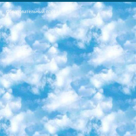
Образовательный портал
РЕСПУБЛИКА УЗБЕКИСТАН МИНИСТРЕРСТВО ДОШКОЛЬНОГО И ШКОЛЬНОГО ОБРАЗОВАНИЯ КОМАНДА в общеобразовательных учреждениях в 2023-2024 учебном году организация и проведение итоговой государственной аттестации обучающихся о Министра дошкольного и школьного образования Республики Узбекистан от 4 марта 2008 года (постановлением Минюста от 20 марта 2008 года № 1778 государственной регистрации) «Итоговое состояние учащихся общего среднего образования на основании положения об утверждении положения об аттестации общего среднего образования выпускной экзамен студентов в образовательных учреждениях в 2023-2024 учебном году В целях организации и прохождения аттестации приказываю: 1. Следующее: перечень предметов, по которым будет проводиться итоговая государственная аттестация и экзамен формы перевода согласно приложению 1; сертификаты международного образца, оценивающие уровень владения иностранными языками перечень согласно приложению 2; 2. Педагогический при специализированных образовательных учреждениях. научно-практический центр квалификации и международной оценки (Д.Давидова) 2024 г. До 25 марта: задания по предметам, по которым будет проводиться итоговая аттестация разработка и утверждение технических условий; итоговая аттестация на основании разработанного предметного задания разработка вопросов по предметам (устно и письменно), экзамен передача; общеобразовательные средние школы и специальные учебные заведения учащиеся выпускных классов школ и интернатов в агентской системе подготовка базы данных экзаменационных материалов и критериев оценки; перевод базы экзаменационных материалов на все языки обучения подать в Республиканский образовательный центр для изготовления; варианты экзаменов на основе разработанных контрольных материалов пусть будут поставлены задачи формирования. 3. Республиканский образовательный центр (Ш.Худайкулов) до 5 апреля 2024 года. до: база данных предоставленных экзаменационных материалов на все языки обучения перевод и экспертиза; для слепых, слабовидящих, глухих, слабослышащих и умственно отсталых детей учащиеся выпускных классов специализированных школ и школ-интернатов база данных экзаменационных материалов на всех преподаваемых языках подготовка критериев оценки; специализированные школы для умственно отсталых детей и технологии для учащихся выпускных классов школ-интернатов разработка соответствующих рекомендаций и критериев проведения ЕГЭ по естествознанию давать задания. 4. Педагогический при специализированных образовательных учреждениях. Научно-практический центр навыков и международной оценки (Д.Давидова), Республика образовательный центр (Худайкулов Ш.) итоговый государственный аттестационный экзамен ориентирован на творческое и логическое мышление при подготовке базы материалов учитывать введение заданий. 5. Следует отметить, что: сертификат государственного образца о знании общеобразовательного предмета и как минимум национальный уровень B1 по предметам на иностранных языках, указанным в Приложении 2. или международно признанный сертификат эквивалентного уровня студенты, изучающие определенный предмет, освобождаются от экзамена; по соответствующим предметам запланирована итоговая государственная аттестация за день до дня, путем жеребьевки Рабочей группой (в письменной форме по предметам, проводимым в форме) из числа сформированных вариантов выбрано 2 варианта; 2 выбранных варианта экзамена анонсированы на официальном сайте министерства и все выпускники по всей стране на основе этих вариантов проводит итоговую государственную аттестацию. 6. Государственное образование учащихся средних общеобразовательных учреждений. знания в соответствии с квалификационными требованиями, которые необходимо приобрести на основании стандартов итоговый (выпускной) контроль для 9 и 11 классов в целях тестирования Экзамены (далее – экзамены) состоят из предметов, перечисленных в приложении 1. будет сделано. 7. Экзамены пройдут с 26 мая по 15 июня 2024 г. (кроме науки физического воспитания). 8. Физическая для учащихся 9 классов общесредних образовательных учреждений. Экзамены по предмету «Образование, квалификация медицина» 1-6 мая 2024 года. сотрудники перевести под присмотр (с отклонениями в физическом или умственном развитии) специализированная школа для детей, школы-интернаты и со сколиозом школы-интернаты санаторного типа для больных детей исключены). 9. Он был слепым, слабовидящим и имел нарушения опорно-двигательного аппарата. экзамены в специализированных школах и интернатах для детей должны проводиться исходя из требований, предъявляемых к общеобразовательным учреждениям (физкультура кроме науки). 10. Специализированная школа для глухих и слабослышащих детей. и экзамены в интернатах и быть реализован в виде письменного теста по математике. 11. Специальность для умственно отсталых детей. Для 9 класса Родной язык и литературное письмо Государственный язык (язык обучения – узбекский). для неклассов) написано Математическое письмо Письменная/устная история Узбекистана Физическое воспитание практично Итоговый контроль Для 11 класса Написание родного языка и литературы (эссе) Математическое письмо Узбекский язык (обучение на узбекском языке) не посещающее общее среднее образование для учреждений)/Образовательное учреждение выбор письменный и устный Иностранный язык письменный/устный Письменная/устная история Узбекистана *По выбору студента:  Химия  Физика  Основы государственного права  География 10 бесплатных образовательных ресурсов - Мы составили подборку онлайн-проектов с интерактивными упражнениями, видеолекциями и статьями. Они помогут вам обрести новые и освежить старые знания бесплатно. 1. «ИНТУИТ» Старейшая образовательная площадка Рунета. Здесь вы найдёте сотни текстовых и видеокурсов на десятки различных тем — от программирования до психологии. Многие курсы подготовлены российскими университетами и крупными международными компаниями вроде Intel и Microsoft. Самостоятельное обучение бесплатное, но желающие могут оплатить услуги персональных наставников. 2. «Смартия» знакомит с актуальными профессиями и подсказывает, как им обучаться. Выбрав заинтересовавшую вас специальность — SMM-специалист, фотограф, веб-дизайнер или другую, — увидите список необходимых для неё умений. Чтобы вы могли освоить их самостоятельно, для каждого умения площадка отображает подборку ссылок на учебные материалы. Хотя «Смартия» ориентируется на русскоязычную аудиторию, часть контента всё же доступна только на английском. 3. «Лекторий Физтеха» Проект Московского физико-технического института (Физтеха). С его помощью вы можете смотреть онлайн серии лекций, записанные на видео в этом вузе. В числе доступных предметов — физика, биология, химия, информационные технологии и другие. К некоторым лекциям администрация ресурса прилагает готовые конспекты, которые можно скачивать в PDF-формате. 4. ITMOcourses Онлайн-площадка Санкт-Петербургского национального исследовательского университета информационных технологий, механики и оптики (ИТМО). Ресурс предоставляет свободный доступ к курсам, разработанным в этом вузе. Каталог материалов разбит на четыре категории: «Оптические системы и технологии», «Приборостроение и робототехника», «Информационные технологии» и «Биотехнологии». Курсы состоят из видеолекций, интерактивных демонстраций и заданий. 5. «КиберЛенинка» Электронная научная библиотека открытого доступа. Каталог площадки регулярно обрастает текстами статей из различных научных изданий. Сгруппированные по журналам и рубрикам публикации можно читать онлайн или скачивать целиком в PDF-формате. Проект нацелен на популяризацию науки за счёт открытого доступа к качественной информации. 6. «ПостНаука» На этом ресурсе публикуют подборки видеолекций, составленные экспертами из разных отраслей и объединённые общими темами. Среди них, к примеру, есть серии «Биоинформатика и геномика», «Культура средневековой Скандинавии» и Cinema Studies о теории кино. Каждая подборка лекций — логически связанная история, рассказанная экспертом от первого лица. Кроме того, на сайте появляются научно-образовательные статьи и тесты на разные темы. 7. «Newочём» Команда проекта «Newочём» отбирает самые интересные тексты из англоязычных СМИ и переводит те из них, за которые голосуют участники сообщества «ВКонтакте». По большей части это научно-популярные статьи. Редакторы придумывают лишь заголовки, в остальном содержание переводов соответствует оригиналам. Полные тексты можно читать прямо в социальной сети. 8. InternetUrok Онлайн-база материалов по основным дисциплинам школьной программы. Информация на сайте структурирована по классам, предметам и темам (урокам). Каждый урок состоит из видеолекций и конспектов. Есть также интерактивные тренажёры и тесты для закрепления пройденного материала. Даже если вы давно окончили школу, возможность повторить программу старших классов всегда может пригодиться. 9. Edutainme Ещё один ресурс об образовании. В отличие от Newtonew, как мне кажется, Edutainme больше ориентируется на представителей индустрии: педагогов, предпринимателей, разработчиков образовательных проектов. Но и любой, кто просто стремится к саморазвитию, найдёт на сайте много полезного и интересного для себя. Например, информацию о новых курсах и образовательных сервисах. 10. Newtonew Онлайн-медиа об образовании и обучении в широком смысле. Авторы Newtonew пишут об инструментах, заведениях, тактиках и стратегиях, которые помогают учить других и получать новые знания самостоятельно. На этой площадке вы найдёте новости, обзоры, аналитические мат