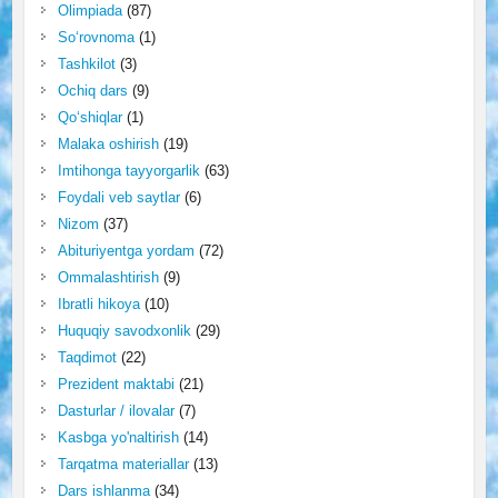
Olimpiada
(87)
So‘rovnoma
(1)
Tashkilot
(3)
Ochiq dars
(9)
Qo‘shiqlar
(1)
Malaka oshirish
(19)
Imtihonga tayyorgarlik
(63)
Foydali veb saytlar
(6)
Nizom
(37)
Abituriyentga yordam
(72)
Ommalashtirish
(9)
Ibratli hikoya
(10)
Huquqiy savodxonlik
(29)
Taqdimot
(22)
Prezident maktabi
(21)
Dasturlar / ilovalar
(7)
Kasbga yo'naltirish
(14)
Tarqatma materiallar
(13)
Dars ishlanma
(34)