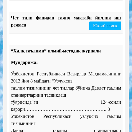
Чет тили фанидан таянч мактаби йиллик иш
режаси
Юклаб олмоқ
“Халқ таълими” илмий-методик журнали
Мундарижа:
Ўзбекистон Республикаси Вазирлар Маҳкамасининг
2013 йил 8 майдаги “Узлуксиз
таълим тизимининг чет тиллар бўйича Давлат таълим
стандартларини тасдиқлаш
тўғрисида”ги 124-сонли
қарори……………………………………………..3
Ўзбекистон Республикаси узлуксиз таълим
тизимининг
Давлат таълим стандартлари