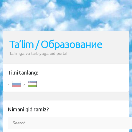
Ta’lim / Образование
Ta’limga va tarbiyaga oid portal
Tilni tanlang:
Nimani qidiramiz?
Search