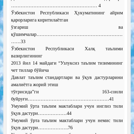
……………………………………………… 4
Ўзбекистон Республикаси Ҳукуматининг айрим
қарорларига киритилаётган
ўзгариш ва
қўшимчалар………………………………………………
……33
Ўзбекистон Республикаси Халқ таълими
вазирлигининг
2013 йил 14 майдаги “Узлуксиз таълим тизимининг
чет тиллар бўйича
Давлат таълим стандартлари ва ўқув дастурларини
амалиётга жорий этиш
тўғрисида”ги 163-сонли
буйруғи……………………………………………41
Умумий ўрта таълим мактаблари учун инглиз тили
ўқув дастури………………44
Умумий ўрта таълим мактаблари учун немис тили
ўқув дастури……………….76