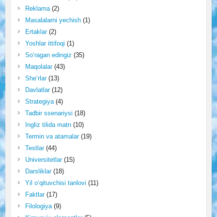
Reklama
(2)
Masalalarni yechish
(1)
Ertaklar
(2)
Yoshlar ittifoqi
(1)
So‘ragan edingiz
(35)
Maqolalar
(43)
She’rlar
(13)
Davlatlar
(12)
Strategiya
(4)
Tadbir ssenariysi
(18)
Ingliz tilida matn
(10)
Termin va atamalar
(19)
Testlar
(44)
Universitetlar
(15)
Darsliklar
(18)
Yil o‘qituvchisi tanlovi
(11)
Faktlar
(17)
Filologiya
(9)