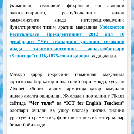
ўқимишли, замонавий фикрловчи ёш авлодни
шакллантиришга, республиканинг жаҳон
ҳамжамиятига янада интеграциялашувига
йўналтирилган тизим яратиш мақсадида
Ўзбекистон
Республикаси Президентининг 2012 йил 10
декабрдаги “Чет тилларини ўрганиш тизимини
янада такомиллаштириш чора-тадбирлари
тўғрисида”ги ПҚ-1875-сонли қарори
тасдиқланди.
Мазкур қарор ижросини таъминлаш мақсадида
юртимизда бир қатор ишлар олиб борилмоқда, хусусан
Ziyonet ахборот таълим тармоғида қатор намунали
ишлар амалга оширилди. Жумладан порталнинг Fikr.uz
сайтида
“Чет тили”
ва
“ICT for English Teachers”
блоглари очилди ва ушбу блоглар инглиз тилини
ўргатувчи грамматик, фонетик ва лексик материаллар
билан бойитилди.