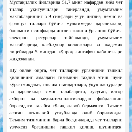
Мустақиллик йилларида 51,7 минг нафардан зиёд чет
тиллар ўқитувчилари тайёрланди, умумтаълим
мактабларининг 5-9 синфлари учун инглиз, немис ва
француз тиллари бўйича мультимедиа дарсликлари,
бошланғич синфларда инглиз тилини ўрганиш бўйича
электрон ресурслар тайёрланди, умумтаълим
мактабларида, касб-ҳунар коллежлари ва академик
лицейларда 5 мингдан кўпроқ лингафон кабинетлари
жиҳозланди.
Шу билан бирга, чет тилларни ўрганишни ташкил
қилишнинг амалдаги тизимини таҳлил этиш шуни
кўрсатмоқдаки, таълим стандартлари, ўқув дастурлари
ва дарсликлар замон талабларига, хусусан, илғор
ахборот ва медиа-технологиялардан фойдаланиш
борасидаги талабга тўлиқ жавоб бермаяпти. Таълим
асосан анъанавий услубларда олиб борилмоқда.
Таълим тизимининг барча босқичларида чет тилларни
узлуксиз ўрганишни ташкил қилиш, шунингдек,