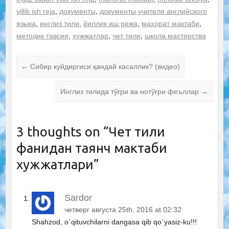
yillik ish reja
,
документы
,
документы учителя английского
языка
,
инглиз тили
,
йиллик иш режа
,
махорат мактаби
,
методик тавсия
,
хужжатлар
,
чет тили
,
школа мастерства
←
Сибир куйдиргиси қандай касаллик? (видео)
Инглиз тилида тўғри ва нотўғри феъллар
→
3 thoughts on “
Чет тили
фанидан таянч мактаби
хужжатлари
”
Sardor
четверг августа 25th, 2016 at 02:32
Shahzod, o`qituvchilarni dangasa qib qo`yasiz-ku!!!