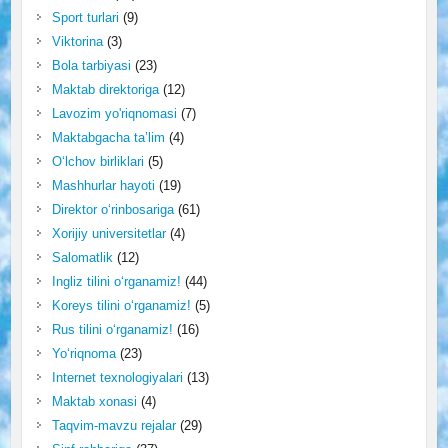
Sport turlari
(9)
Viktorina
(3)
Bola tarbiyasi
(23)
Maktab direktoriga
(12)
Lavozim yo'riqnomasi
(7)
Maktabgacha ta’lim
(4)
O‘lchov birliklari
(5)
Mashhurlar hayoti
(19)
Direktor o‘rinbosariga
(61)
Xorijiy universitetlar
(4)
Salomatlik
(12)
Ingliz tilini o‘rganamiz!
(44)
Koreys tilini o‘rganamiz!
(5)
Rus tilini o‘rganamiz!
(16)
Yo‘riqnoma
(23)
Internet texnologiyalari
(13)
Maktab xonasi
(4)
Taqvim-mavzu rejalar
(29)