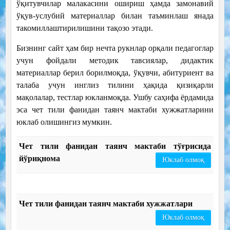
ўқитувчилар малакасини ошириш ҳамда замонавий
ўқув-услубий материаллар билан таъминлаш янада
такомиллаштирилишини тақозо этади.
Бизнинг сайт ҳам бир нечта рукнлар орқали педагоглар
учун фойдали методик тавсиялар, дидактик
материаллар берил борилмоқда, ўқувчи, абитуриент ва
талаба учун инглиз тилини ҳақида қизиқарли
мақолалар, тестлар юкланмоқда. Ушбу саҳифа ёрдамида
эса чет тили фанидан таянч мактаби хужжатларини
юклаб олишингиз мумкин.
Чет тили фанидан таянч мактаби тўғрисида
йўриқнома
Юклаб олмоқ
Чет тили фанидан таянч мактаби хужжатлари
Юклаб олмоқ