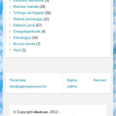
Kimyoviy elementlar
(5)
Mahorat maktabi
(18)
Ta’limga oid hujjatlar
(26)
Maktab psixologiga
(11)
Elektron jurnal
(57)
Energotejamkorlik
(4)
Etimologiya
(16)
Bu kun tarixda
(7)
Hazil
(1)
Политика
Карта
Контакт
конфиденциальности
сайта
© Copyright
idum.uz.
2012 -