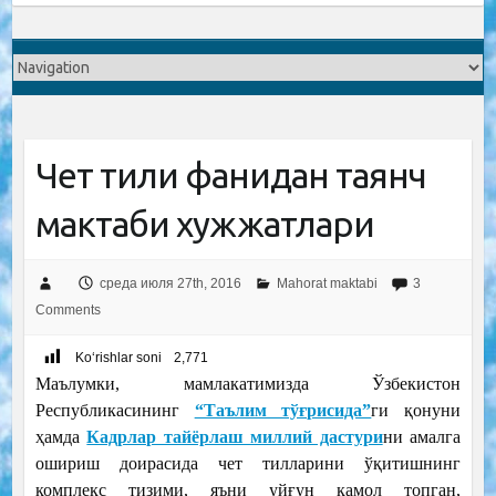
Чет тили фанидан таянч
мактаби хужжатлари
среда июля 27th, 2016
Mahorat maktabi
3
Comments
Ko‘rishlar soni
2,771
Маълумки, мамлакатимизда Ўзбекистон
Республикасининг
“Таълим тўғрисида”
ги қонуни
ҳамда
Кадрлар тайёрлаш миллий дастури
ни амалга
ошириш доирасида чет тилларини ўқитишнинг
комплекс тизими, яъни уйғун камол топган,