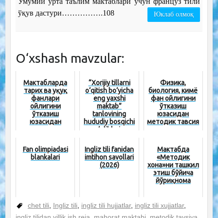
Умумий ўрта таълим мактаблари учун француз тили
ўқув дастури…………….108
Юклаб олмоқ
O‘xshash mavzular:
Мактабларда
“Xorijiy tillarni
Физика,
тарих ва ҳуқуқ
o‘qitish bo‘yicha
биология, кимё
фанлари
eng yaxshi
фан ойлигини
ойлигини
maktab”
ўтказиш
ўтказиш
tanlovining
юзасидан
юзасидан
hududiy bosqichi
методик тавсия
методик тавсия
g‘oliblari...
Fan olimpiadasi
Ingliz tili fanidan
Мактабда
blankalari
imtihon savollari
«Методик
(2026)
хона»ни ташкил
этиш бўйича
йўриқнома
chet tili
,
Ingliz tili
,
ingliz tili hujjatlar
,
ingliz tili xujjatlar
,
ingliz tilidan yillik ish reja
,
mahorat maktabi
,
metodik tavsiya
,