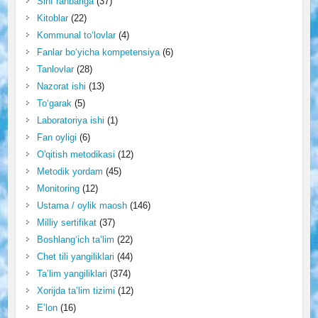
Sinf rahbariga
(37)
Kitoblar
(22)
Kommunal to‘lovlar
(4)
Fanlar bo‘yicha kompetensiya
(6)
Tanlovlar
(28)
Nazorat ishi
(13)
To‘garak
(5)
Laboratoriya ishi
(1)
Fan oyligi
(6)
O'qitish metodikasi
(12)
Metodik yordam
(45)
Monitoring
(12)
Ustama / oylik maosh
(146)
Milliy sertifikat
(37)
Boshlang‘ich ta’lim
(22)
Chet tili yangiliklari
(44)
Ta’lim yangiliklari
(374)
Xorijda ta’lim tizimi
(12)
E’lon
(16)