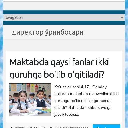
директор ўринбосари
Maktabda qaysi fanlar ikki
guruhga bo‘lib o‘qitiladi?
Ko‘rishlar soni 4,171 Qanday
hollarda maktabda o‘quvchilarni ikki
guruhga bo‘lib o‘qitishga ruxsat
etiladi? Sahifada ushbu savolga
javob topasiz.