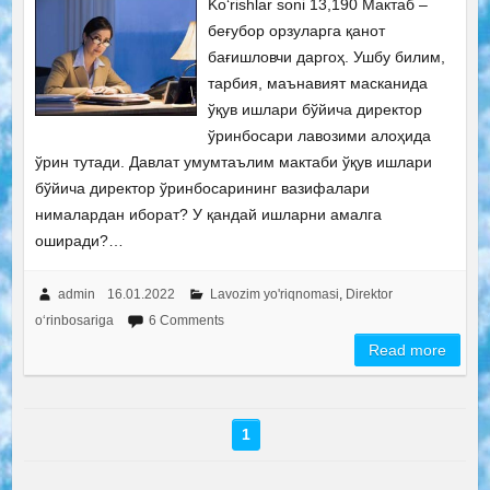
Ko‘rishlar soni 13,190 Мактаб –
беғубор орзуларга қанот
бағишловчи даргоҳ. Ушбу билим,
тарбия, маънавият масканида
ўқув ишлари бўйича директор
ўринбосари лавозими алоҳида
ўрин тутади. Давлат умумтаълим мактаби ўқув ишлари
бўйича директор ўринбосарининг вазифалари
нималардан иборат? У қандай ишларни амалга
оширади?…
admin
16.01.2022
Lavozim yo'riqnomasi
,
Direktor
o‘rinbosariga
6 Comments
Read more
1