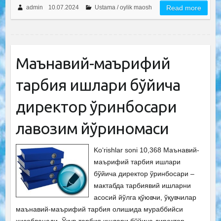
admin
10.07.2024
Ustama / oylik maosh
Read more
Маънавий-маърифий
тарбия ишлари бўйича
директор ўринбосари
лавозим йўриқномаси
Ko‘rishlar soni 10,368 Маънавий-
маърифий тарбия ишлари
бўйича директор ўринбосари –
мактабда тарбиявий ишларни
асосий йўлга қўювчи, ўқувчилар
маънавий-маърифий тарбия олишида мураббийси