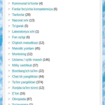
Kommunal to‘lovlar
(4)
Fanlar bo‘yicha kompetensiya
(6)
Tanlovlar
(28)
Nazorat ishi
(13)
To‘garak
(5)
Laboratoriya ishi
(1)
Fan oyligi
(6)
O'qitish metodikasi
(12)
Metodik yordam
(45)
Monitoring
(12)
Ustama / oylik maosh
(146)
Milliy sertifikat
(37)
Boshlang‘ich ta’lim
(22)
Chet tili yangiliklari
(44)
Ta’lim yangiliklari
(374)
Xorijda ta’lim tizimi
(12)
E’lon
(16)
Olimpiada
(87)
So‘rovnoma
(1)