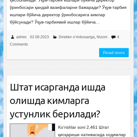
ҳисобланади. Ўқув-тарбия ишлари бўйича директор
ўринбосари қандай вазифаларни бажаради? Ўқув-тарбия
ишлари бўйича директор ўринбосарига кимлар
бўйсунади? Ўқув-тарбиявий ишлар бўйича…
admin
02.08.2023
Direktor o‘rinbosariga
,
Nizom
4
Comments
Read more
Штат қисқарганда ишда
қолишда кимларга
устунлик берилади?
Ko‘rishlar soni 2,461 Штат
қисқариши натижасида ходимлар