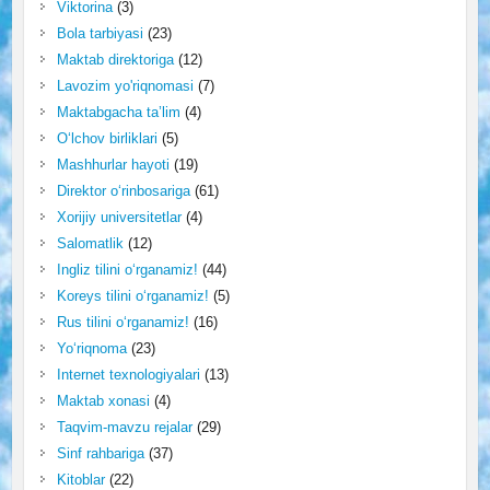
Viktorina
(3)
Bola tarbiyasi
(23)
Maktab direktoriga
(12)
Lavozim yo'riqnomasi
(7)
Maktabgacha ta’lim
(4)
O‘lchov birliklari
(5)
Mashhurlar hayoti
(19)
Direktor o‘rinbosariga
(61)
Xorijiy universitetlar
(4)
Salomatlik
(12)
Ingliz tilini o‘rganamiz!
(44)
Koreys tilini o‘rganamiz!
(5)
Rus tilini o‘rganamiz!
(16)
Yo‘riqnoma
(23)
Internet texnologiyalari
(13)
Maktab xonasi
(4)
Taqvim-mavzu rejalar
(29)
Sinf rahbariga
(37)
Kitoblar
(22)