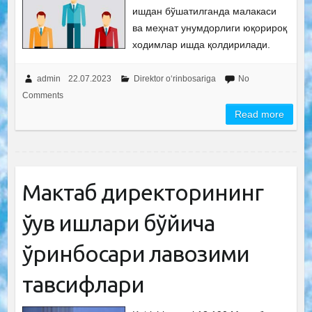
ишдан бўшатилганда малакаси
ва меҳнат унумдорлиги юқорироқ
ходимлар ишда қолдирилади.
admin
22.07.2023
Direktor o‘rinbosariga
No
Comments
Read more
Мактаб директорининг
ўқув ишлари бўйича
ўринбосари лавозими
тавсифлари