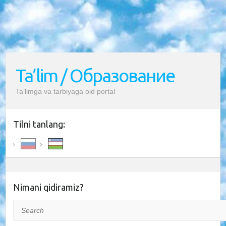
Ta’lim / Образование
Ta’limga va tarbiyaga oid portal
Tilni tanlang:
Nimani qidiramiz?
Search