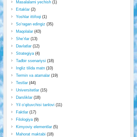
Masalalarni yechish
(1)
Ertaklar
(2)
Yoshlar ittifoqi
(1)
So‘ragan edingiz
(35)
Maqolalar
(43)
She’rlar
(13)
Davlatlar
(12)
Strategiya
(4)
Tadbir ssenariysi
(18)
Ingliz tilida matn
(10)
Termin va atamalar
(19)
Testlar
(44)
Universitetlar
(15)
Darsliklar
(18)
Yil o‘qituvchisi tanlovi
(11)
Faktlar
(17)
Filologiya
(9)
Kimyoviy elementlar
(5)
Mahorat maktabi
(18)