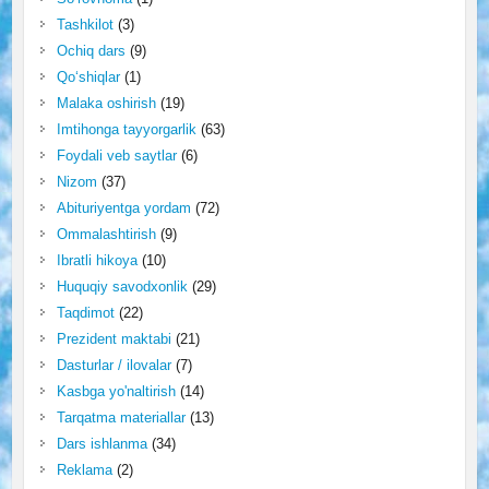
Tashkilot
(3)
Ochiq dars
(9)
Qo‘shiqlar
(1)
Malaka oshirish
(19)
Imtihonga tayyorgarlik
(63)
Foydali veb saytlar
(6)
Nizom
(37)
Abituriyentga yordam
(72)
Ommalashtirish
(9)
Ibratli hikoya
(10)
Huquqiy savodxonlik
(29)
Taqdimot
(22)
Prezident maktabi
(21)
Dasturlar / ilovalar
(7)
Kasbga yo'naltirish
(14)
Tarqatma materiallar
(13)
Dars ishlanma
(34)
Reklama
(2)