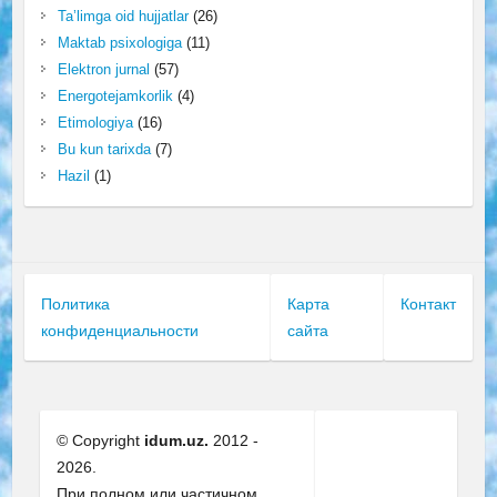
Ta’limga oid hujjatlar
(26)
Maktab psixologiga
(11)
Elektron jurnal
(57)
Energotejamkorlik
(4)
Etimologiya
(16)
Bu kun tarixda
(7)
Hazil
(1)
Политика
Карта
Контакт
конфиденциальности
сайта
© Copyright
idum.uz.
2012 -
2026.
При полном или частичном