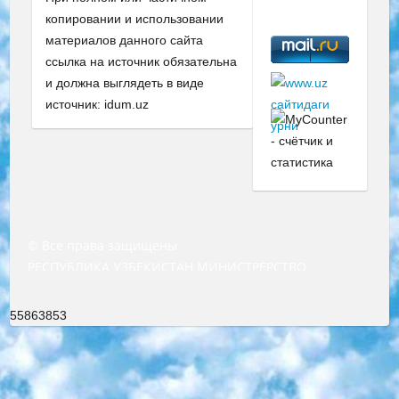
копировании и использовании
материалов данного сайта
ссылка на источник обязательна
и должна выглядеть в виде
источник: idum.uz
© Все права защищены
РЕСПУБЛИКА УЗБЕКИСТАН МИНИСТРЕРСТВО ДОШКОЛЬНОГО И ШКОЛЬНОГО ОБРАЗОВАНИЯ КОМАНДА в общеобразовательных учреждениях в 2023-2024 учебном году организация и проведение итоговой государственной аттестации обучающихся о Министра дошкольного и школьного образования Республики Узбекистан от 4 марта 2008 года (постановлением Минюста от 20 марта 2008 года № 1778 государственной регистрации) «Итоговое состояние учащихся общего среднего образования на основании положения об утверждении положения об аттестации общего среднего образования выпускной экзамен студентов в образовательных учреждениях в 2023-2024 учебном году В целях организации и прохождения аттестации приказываю: 1. Следующее: перечень предметов, по которым будет проводиться итоговая государственная аттестация и экзамен формы перевода согласно приложению 1; сертификаты международного образца, оценивающие уровень владения иностранными языками перечень согласно приложению 2; 2. Педагогический при специализированных образовательных учреждениях. научно-практический центр квалификации и международной оценки (Д.Давидова) 2024 г. До 25 марта: задания по предметам, по которым будет проводиться итоговая аттестация разработка и утверждение технических условий; итоговая аттестация на основании разработанного предметного задания разработка вопросов по предметам (устно и письменно), экзамен передача; общеобразовательные средние школы и специальные учебные заведения учащиеся выпускных классов школ и интернатов в агентской системе подготовка базы данных экзаменационных материалов и критериев оценки; перевод базы экзаменационных материалов на все языки обучения подать в Республиканский образовательный центр для изготовления; варианты экзаменов на основе разработанных контрольных материалов пусть будут поставлены задачи формирования. 3. Республиканский образовательный центр (Ш.Худайкулов) до 5 апреля 2024 года. до: база данных предоставленных экзаменационных материалов на все языки обучения перевод и экспертиза; для слепых, слабовидящих, глухих, слабослышащих и умственно отсталых детей учащиеся выпускных классов специализированных школ и школ-интернатов база данных экзаменационных материалов на всех преподаваемых языках подготовка критериев оценки; специализированные школы для умственно отсталых детей и технологии для учащихся выпускных классов школ-интернатов разработка соответствующих рекомендаций и критериев проведения ЕГЭ по естествознанию давать задания. 4. Педагогический при специализированных образовательных учреждениях. Научно-практический центр навыков и международной оценки (Д.Давидова), Республика образовательный центр (Худайкулов Ш.) итоговый государственный аттестационный экзамен ориентирован на творческое и логическое мышление при подготовке базы материалов учитывать введение заданий. 5. Следует отметить, что: сертификат государственного образца о знании общеобразовательного предмета и как минимум национальный уровень B1 по предметам на иностранных языках, указанным в Приложении 2. или международно признанный сертификат эквивалентного уровня студенты, изучающие определенный предмет, освобождаются от экзамена; по соответствующим предметам запланирована итоговая государственная аттестация за день до дня, путем жеребьевки Рабочей группой (в письменной форме по предметам, проводимым в форме) из числа сформированных вариантов выбрано 2 варианта; 2 выбранных варианта экзамена анонсированы на официальном сайте министерства и все выпускники по всей стране на основе этих вариантов проводит итоговую государственную аттестацию. 6. Государственное образование учащихся средних общеобразовательных учреждений. знания в соответствии с квалификационными требованиями, которые необходимо приобрести на основании стандартов итоговый (выпускной) контроль для 9 и 11 классов в целях тестирования Экзамены (далее – экзамены) состоят из предметов, перечисленных в приложении 1. будет сделано. 7. Экзамены пройдут с 26 мая по 15 июня 2024 г. (кроме науки физического воспитания). 8. Физическая для учащихся 9 классов общесредних образовательных учреждений. Экзамены по предмету «Образование, квалификация медицина» 1-6 мая 2024 года. сотрудники перевести под присмотр (с отклонениями в физическом или умственном развитии) специализированная школа для детей, школы-интернаты и со сколиозом школы-интернаты санаторного типа для больных детей исключены). 9. Он был слепым, слабовидящим и имел нарушения опорно-двигательного аппарата. экзамены в специализированных школах и интернатах для детей должны проводиться исходя из требований, предъявляемых к общеобразовательным учреждениям (физкультура кроме науки). 10. Специализированная школа для глухих и слабослышащих детей. и экзамены в интернатах и быть реализован в виде письменного теста по математике. 11. Специальность для умственно отсталых детей. Для 9 класса Родной язык и литературное письмо Государственный язык (язык обучения – узбекский). для неклассов) написано Математическое письмо Письменная/устная история Узбекистана Физическое воспитание практично Итоговый контроль Для 11 класса Написание родного языка и литературы (эссе) Математическое письмо Узбекский язык (обучение на узбекском языке) не посещающее общее среднее образование для учреждений)/Образовательное учреждение выбор письменный и устный Иностранный язык письменный/устный Письменная/устная история Узбекистана *По выбору студента:  Химия  Физика  Основы государственного права  География 10 бесплатных образовательных ресурсов - Мы составили подборку онлайн-проектов с интерактивными упражнениями, видеолекциями и статьями. Они помогут вам обрести новые и освежить старые знания бесплатно. 1. «ИНТУИТ» Старейшая образовательная площадка Рунета. Здесь вы найдёте сотни текстовых и видеокурсов на десятки различных тем — от программирования до психологии. Многие курсы подготовлены российскими университетами и крупными международными компаниями вроде Intel и Microsoft. Самостоятельное обучение бесплатное, но желающие могут оплатить услуги персональных наставников. 2. «Смартия» знакомит с актуальными профессиями и подсказывает, как им обучаться. Выбрав заинтересовавшую вас специальность — SMM-специалист, фотограф, веб-дизайнер или другую, — увидите список необходимых для неё умений. Чтобы вы могли освоить их самостоятельно, для каждого умения площадка отображает подборку ссылок на учебные материалы. Хотя «Смартия» ориентируется на русскоязычную аудиторию, часть контента всё же доступна только на английском. 3. «Лекторий Физтеха» Проект Московского физико-технического института (Физтеха). С его помощью вы можете смотреть онлайн серии лекций, записанные на видео в этом вузе. В числе доступных предметов — физика, биология, химия, информационные технологии и другие. К некоторым лекциям администрация ресурса прилагает готовые конспекты, которые можно скачивать в PDF-формате. 4. ITMOcourses Онлайн-площадка Санкт-Петербургского национального исследовательского университета информационных технологий, механики и оптики (ИТМО). Ресурс предоставляет свободный доступ к курсам, разработанным в этом вузе. Каталог материалов разбит на четыре категории: «Оптические системы и технологии», «Приборостроение и робототехника», «Информационные технологии» и «Биотехнологии». Курсы состоят из видеолекций, интерактивных демонстраций и заданий. 5. «КиберЛенинка» Электронная научная библиотека открытого доступа. Каталог площадки регулярно обрастает текстами статей из различных научных изданий. Сгруппированные по журналам и рубрикам публикации можно читать онлайн или скачивать целиком в PDF-формате. Проект нацелен на популяризацию науки за счёт открытого доступа к качественной информации. 6. «ПостНаука» На этом ресурсе публикуют подборки видеолекций, составленные экспертами из разных отраслей и объединённые общими темами. Среди них, к примеру, есть серии «Биоинформатика и геномика», «Культура средневековой Скандинавии» и Cinema Studies о теории кино. Каждая подборка лекций — логически связанная история, рассказанная экспертом от первого лица. Кроме того, на сайте появляются научно-образовательные статьи и тесты на разные темы. 7. «Newочём» Команда проекта «Newочём» отбирает самые интересные тексты из англоязычных СМИ и переводит те из них, за которые голосуют участники сообщества «ВКонтакте». По большей части это научно-популярные статьи. Редакторы придумывают лишь заголовки, в остальном содержание переводов соответствует оригиналам. Полные тексты можно читать прямо в социальной сети. 8. InternetUrok Онлайн-база материалов по основным дисциплинам школьной программы. Информация на сайте структурирована по классам, предметам и темам (урокам). Каждый урок состоит из видеолекций и конспектов. Есть также интерактивные тренажёры и тесты для закрепления пройденного материала. Даже если вы давно окончили школу, возможность повторить программу старших классов всегда может пригодиться. 9. Edutainme Ещё один ресурс об образовании. В отличие от Newtonew, как мне кажется, Edutainme больше ориентируется на представителей индустрии: педагогов, предпринимателей, разработчиков образовательных проектов. Но и любой, кто просто стремится к саморазвитию, найдёт на сайте много полезного и интересного для себя. Например, информацию о новых курсах и образовательных сервисах. 10. Newtonew Онлайн-медиа об образовании и обучении в широком смысле. Авторы Newtonew пишут об инструментах, заведениях, тактиках и стратегиях, которые помогают учить других и получать новые знания самостоятельно. На этой площадке вы найдёте новости, обзоры, аналитические мате
55863853