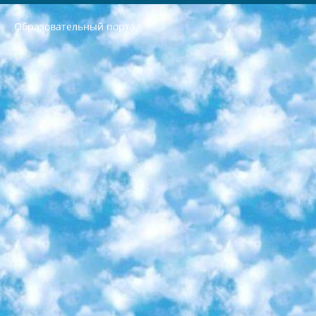
Образовательный портал
РЕСПУБЛИКА УЗБЕКИСТАН МИНИСТРЕРСТВО ДОШКОЛЬНОГО И ШКОЛЬНОГО ОБРАЗОВАНИЯ КОМАНДА в общеобразовательных учреждениях в 2023-2024 учебном году организация и проведение итоговой государственной аттестации обучающихся о Министра дошкольного и школьного образования Республики Узбекистан от 4 марта 2008 года (постановлением Минюста от 20 марта 2008 года № 1778 государственной регистрации) «Итоговое состояние учащихся общего среднего образования на основании положения об утверждении положения об аттестации общего среднего образования выпускной экзамен студентов в образовательных учреждениях в 2023-2024 учебном году В целях организации и прохождения аттестации приказываю: 1. Следующее: перечень предметов, по которым будет проводиться итоговая государственная аттестация и экзамен формы перевода согласно приложению 1; сертификаты международного образца, оценивающие уровень владения иностранными языками перечень согласно приложению 2; 2. Педагогический при специализированных образовательных учреждениях. научно-практический центр квалификации и международной оценки (Д.Давидова) 2024 г. До 25 марта: задания по предметам, по которым будет проводиться итоговая аттестация разработка и утверждение технических условий; итоговая аттестация на основании разработанного предметного задания разработка вопросов по предметам (устно и письменно), экзамен передача; общеобразовательные средние школы и специальные учебные заведения учащиеся выпускных классов школ и интернатов в агентской системе подготовка базы данных экзаменационных материалов и критериев оценки; перевод базы экзаменационных материалов на все языки обучения подать в Республиканский образовательный центр для изготовления; варианты экзаменов на основе разработанных контрольных материалов пусть будут поставлены задачи формирования. 3. Республиканский образовательный центр (Ш.Худайкулов) до 5 апреля 2024 года. до: база данных предоставленных экзаменационных материалов на все языки обучения перевод и экспертиза; для слепых, слабовидящих, глухих, слабослышащих и умственно отсталых детей учащиеся выпускных классов специализированных школ и школ-интернатов база данных экзаменационных материалов на всех преподаваемых языках подготовка критериев оценки; специализированные школы для умственно отсталых детей и технологии для учащихся выпускных классов школ-интернатов разработка соответствующих рекомендаций и критериев проведения ЕГЭ по естествознанию давать задания. 4. Педагогический при специализированных образовательных учреждениях. Научно-практический центр навыков и международной оценки (Д.Давидова), Республика образовательный центр (Худайкулов Ш.) итоговый государственный аттестационный экзамен ориентирован на творческое и логическое мышление при подготовке базы материалов учитывать введение заданий. 5. Следует отметить, что: сертификат государственного образца о знании общеобразовательного предмета и как минимум национальный уровень B1 по предметам на иностранных языках, указанным в Приложении 2. или международно признанный сертификат эквивалентного уровня студенты, изучающие определенный предмет, освобождаются от экзамена; по соответствующим предметам запланирована итоговая государственная аттестация за день до дня, путем жеребьевки Рабочей группой (в письменной форме по предметам, проводимым в форме) из числа сформированных вариантов выбрано 2 варианта; 2 выбранных варианта экзамена анонсированы на официальном сайте министерства и все выпускники по всей стране на основе этих вариантов проводит итоговую государственную аттестацию. 6. Государственное образование учащихся средних общеобразовательных учреждений. знания в соответствии с квалификационными требованиями, которые необходимо приобрести на основании стандартов итоговый (выпускной) контроль для 9 и 11 классов в целях тестирования Экзамены (далее – экзамены) состоят из предметов, перечисленных в приложении 1. будет сделано. 7. Экзамены пройдут с 26 мая по 15 июня 2024 г. (кроме науки физического воспитания). 8. Физическая для учащихся 9 классов общесредних образовательных учреждений. Экзамены по предмету «Образование, квалификация медицина» 1-6 мая 2024 года. сотрудники перевести под присмотр (с отклонениями в физическом или умственном развитии) специализированная школа для детей, школы-интернаты и со сколиозом школы-интернаты санаторного типа для больных детей исключены). 9. Он был слепым, слабовидящим и имел нарушения опорно-двигательного аппарата. экзамены в специализированных школах и интернатах для детей должны проводиться исходя из требований, предъявляемых к общеобразовательным учреждениям (физкультура кроме науки). 10. Специализированная школа для глухих и слабослышащих детей. и экзамены в интернатах и быть реализован в виде письменного теста по математике. 11. Специальность для умственно отсталых детей. Для 9 класса Родной язык и литературное письмо Государственный язык (язык обучения – узбекский). для неклассов) написано Математическое письмо Письменная/устная история Узбекистана Физическое воспитание практично Итоговый контроль Для 11 класса Написание родного языка и литературы (эссе) Математическое письмо Узбекский язык (обучение на узбекском языке) не посещающее общее среднее образование для учреждений)/Образовательное учреждение выбор письменный и устный Иностранный язык письменный/устный Письменная/устная история Узбекистана *По выбору студента:  Химия  Физика  Основы государственного права  География 10 бесплатных образовательных ресурсов - Мы составили подборку онлайн-проектов с интерактивными упражнениями, видеолекциями и статьями. Они помогут вам обрести новые и освежить старые знания бесплатно. 1. «ИНТУИТ» Старейшая образовательная площадка Рунета. Здесь вы найдёте сотни текстовых и видеокурсов на десятки различных тем — от программирования до психологии. Многие курсы подготовлены российскими университетами и крупными международными компаниями вроде Intel и Microsoft. Самостоятельное обучение бесплатное, но желающие могут оплатить услуги персональных наставников. 2. «Смартия» знакомит с актуальными профессиями и подсказывает, как им обучаться. Выбрав заинтересовавшую вас специальность — SMM-специалист, фотограф, веб-дизайнер или другую, — увидите список необходимых для неё умений. Чтобы вы могли освоить их самостоятельно, для каждого умения площадка отображает подборку ссылок на учебные материалы. Хотя «Смартия» ориентируется на русскоязычную аудиторию, часть контента всё же доступна только на английском. 3. «Лекторий Физтеха» Проект Московского физико-технического института (Физтеха). С его помощью вы можете смотреть онлайн серии лекций, записанные на видео в этом вузе. В числе доступных предметов — физика, биология, химия, информационные технологии и другие. К некоторым лекциям администрация ресурса прилагает готовые конспекты, которые можно скачивать в PDF-формате. 4. ITMOcourses Онлайн-площадка Санкт-Петербургского национального исследовательского университета информационных технологий, механики и оптики (ИТМО). Ресурс предоставляет свободный доступ к курсам, разработанным в этом вузе. Каталог материалов разбит на четыре категории: «Оптические системы и технологии», «Приборостроение и робототехника», «Информационные технологии» и «Биотехнологии». Курсы состоят из видеолекций, интерактивных демонстраций и заданий. 5. «КиберЛенинка» Электронная научная библиотека открытого доступа. Каталог площадки регулярно обрастает текстами статей из различных научных изданий. Сгруппированные по журналам и рубрикам публикации можно читать онлайн или скачивать целиком в PDF-формате. Проект нацелен на популяризацию науки за счёт открытого доступа к качественной информации. 6. «ПостНаука» На этом ресурсе публикуют подборки видеолекций, составленные экспертами из разных отраслей и объединённые общими темами. Среди них, к примеру, есть серии «Биоинформатика и геномика», «Культура средневековой Скандинавии» и Cinema Studies о теории кино. Каждая подборка лекций — логически связанная история, рассказанная экспертом от первого лица. Кроме того, на сайте появляются научно-образовательные статьи и тесты на разные темы. 7. «Newочём» Команда проекта «Newочём» отбирает самые интересные тексты из англоязычных СМИ и переводит те из них, за которые голосуют участники сообщества «ВКонтакте». По большей части это научно-популярные статьи. Редакторы придумывают лишь заголовки, в остальном содержание переводов соответствует оригиналам. Полные тексты можно читать прямо в социальной сети. 8. InternetUrok Онлайн-база материалов по основным дисциплинам школьной программы. Информация на сайте структурирована по классам, предметам и темам (урокам). Каждый урок состоит из видеолекций и конспектов. Есть также интерактивные тренажёры и тесты для закрепления пройденного материала. Даже если вы давно окончили школу, возможность повторить программу старших классов всегда может пригодиться. 9. Edutainme Ещё один ресурс об образовании. В отличие от Newtonew, как мне кажется, Edutainme больше ориентируется на представителей индустрии: педагогов, предпринимателей, разработчиков образовательных проектов. Но и любой, кто просто стремится к саморазвитию, найдёт на сайте много полезного и интересного для себя. Например, информацию о новых курсах и образовательных сервисах. 10. Newtonew Онлайн-медиа об образовании и обучении в широком смысле. Авторы Newtonew пишут об инструментах, заведениях, тактиках и стратегиях, которые помогают учить других и получать новые знания самостоятельно. На этой площадке вы найдёте новости, обзоры, аналитические мат