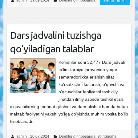
admin
19.09.2024
Direktor o‘rinbosariga
Read more
Dars jadvalini tuzishga
qo‘yiladigan talablar
Ko‘rishlar soni 32,477 Dars jadvali
ta’lim-tarbiya jarayonida yuqori
samaradorlikka erishish sifat
ko‘rsatkichni ko‘tarish, o‘quvchi va
o‘qituvchilar faoliyatini tashkiliy
jihatdan ilmiy asosda tashkil etish,
o‘quvchilarning mehnat qilishini va dam olishini hamda butun
maktab faoliyatini yaxshi yo‘lga qo‘yishda muhim vosita bo‘lib
hisoblanadi.
admin
20.07.2024
Direktor o‘rinbosariga
,
Yo‘riqnoma