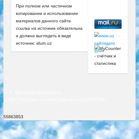
При полном или частичном
копировании и использовании
материалов данного сайта
ссылка на источник обязательна
и должна выглядеть в виде
источник: idum.uz
© Все права защищены
РЕСПУБЛИКА УЗБЕКИСТАН МИНИСТРЕРСТВО ДОШКОЛЬНОГО И ШКОЛЬНОГО ОБРАЗОВАНИЯ КОМАНДА в общеобразовательных учреждениях в 2023-2024 учебном году организация и проведение итоговой государственной аттестации обучающихся о Министра дошкольного и школьного образования Республики Узбекистан от 4 марта 2008 года (постановлением Минюста от 20 марта 2008 года № 1778 государственной регистрации) «Итоговое состояние учащихся общего среднего образования на основании положения об утверждении положения об аттестации общего среднего образования выпускной экзамен студентов в образовательных учреждениях в 2023-2024 учебном году В целях организации и прохождения аттестации приказываю: 1. Следующее: перечень предметов, по которым будет проводиться итоговая государственная аттестация и экзамен формы перевода согласно приложению 1; сертификаты международного образца, оценивающие уровень владения иностранными языками перечень согласно приложению 2; 2. Педагогический при специализированных образовательных учреждениях. научно-практический центр квалификации и международной оценки (Д.Давидова) 2024 г. До 25 марта: задания по предметам, по которым будет проводиться итоговая аттестация разработка и утверждение технических условий; итоговая аттестация на основании разработанного предметного задания разработка вопросов по предметам (устно и письменно), экзамен передача; общеобразовательные средние школы и специальные учебные заведения учащиеся выпускных классов школ и интернатов в агентской системе подготовка базы данных экзаменационных материалов и критериев оценки; перевод базы экзаменационных материалов на все языки обучения подать в Республиканский образовательный центр для изготовления; варианты экзаменов на основе разработанных контрольных материалов пусть будут поставлены задачи формирования. 3. Республиканский образовательный центр (Ш.Худайкулов) до 5 апреля 2024 года. до: база данных предоставленных экзаменационных материалов на все языки обучения перевод и экспертиза; для слепых, слабовидящих, глухих, слабослышащих и умственно отсталых детей учащиеся выпускных классов специализированных школ и школ-интернатов база данных экзаменационных материалов на всех преподаваемых языках подготовка критериев оценки; специализированные школы для умственно отсталых детей и технологии для учащихся выпускных классов школ-интернатов разработка соответствующих рекомендаций и критериев проведения ЕГЭ по естествознанию давать задания. 4. Педагогический при специализированных образовательных учреждениях. Научно-практический центр навыков и международной оценки (Д.Давидова), Республика образовательный центр (Худайкулов Ш.) итоговый государственный аттестационный экзамен ориентирован на творческое и логическое мышление при подготовке базы материалов учитывать введение заданий. 5. Следует отметить, что: сертификат государственного образца о знании общеобразовательного предмета и как минимум национальный уровень B1 по предметам на иностранных языках, указанным в Приложении 2. или международно признанный сертификат эквивалентного уровня студенты, изучающие определенный предмет, освобождаются от экзамена; по соответствующим предметам запланирована итоговая государственная аттестация за день до дня, путем жеребьевки Рабочей группой (в письменной форме по предметам, проводимым в форме) из числа сформированных вариантов выбрано 2 варианта; 2 выбранных варианта экзамена анонсированы на официальном сайте министерства и все выпускники по всей стране на основе этих вариантов проводит итоговую государственную аттестацию. 6. Государственное образование учащихся средних общеобразовательных учреждений. знания в соответствии с квалификационными требованиями, которые необходимо приобрести на основании стандартов итоговый (выпускной) контроль для 9 и 11 классов в целях тестирования Экзамены (далее – экзамены) состоят из предметов, перечисленных в приложении 1. будет сделано. 7. Экзамены пройдут с 26 мая по 15 июня 2024 г. (кроме науки физического воспитания). 8. Физическая для учащихся 9 классов общесредних образовательных учреждений. Экзамены по предмету «Образование, квалификация медицина» 1-6 мая 2024 года. сотрудники перевести под присмотр (с отклонениями в физическом или умственном развитии) специализированная школа для детей, школы-интернаты и со сколиозом школы-интернаты санаторного типа для больных детей исключены). 9. Он был слепым, слабовидящим и имел нарушения опорно-двигательного аппарата. экзамены в специализированных школах и интернатах для детей должны проводиться исходя из требований, предъявляемых к общеобразовательным учреждениям (физкультура кроме науки). 10. Специализированная школа для глухих и слабослышащих детей. и экзамены в интернатах и быть реализован в виде письменного теста по математике. 11. Специальность для умственно отсталых детей. Для 9 класса Родной язык и литературное письмо Государственный язык (язык обучения – узбекский). для неклассов) написано Математическое письмо Письменная/устная история Узбекистана Физическое воспитание практично Итоговый контроль Для 11 класса Написание родного языка и литературы (эссе) Математическое письмо Узбекский язык (обучение на узбекском языке) не посещающее общее среднее образование для учреждений)/Образовательное учреждение выбор письменный и устный Иностранный язык письменный/устный Письменная/устная история Узбекистана *По выбору студента:  Химия  Физика  Основы государственного права  География 10 бесплатных образовательных ресурсов - Мы составили подборку онлайн-проектов с интерактивными упражнениями, видеолекциями и статьями. Они помогут вам обрести новые и освежить старые знания бесплатно. 1. «ИНТУИТ» Старейшая образовательная площадка Рунета. Здесь вы найдёте сотни текстовых и видеокурсов на десятки различных тем — от программирования до психологии. Многие курсы подготовлены российскими университетами и крупными международными компаниями вроде Intel и Microsoft. Самостоятельное обучение бесплатное, но желающие могут оплатить услуги персональных наставников. 2. «Смартия» знакомит с актуальными профессиями и подсказывает, как им обучаться. Выбрав заинтересовавшую вас специальность — SMM-специалист, фотограф, веб-дизайнер или другую, — увидите список необходимых для неё умений. Чтобы вы могли освоить их самостоятельно, для каждого умения площадка отображает подборку ссылок на учебные материалы. Хотя «Смартия» ориентируется на русскоязычную аудиторию, часть контента всё же доступна только на английском. 3. «Лекторий Физтеха» Проект Московского физико-технического института (Физтеха). С его помощью вы можете смотреть онлайн серии лекций, записанные на видео в этом вузе. В числе доступных предметов — физика, биология, химия, информационные технологии и другие. К некоторым лекциям администрация ресурса прилагает готовые конспекты, которые можно скачивать в PDF-формате. 4. ITMOcourses Онлайн-площадка Санкт-Петербургского национального исследовательского университета информационных технологий, механики и оптики (ИТМО). Ресурс предоставляет свободный доступ к курсам, разработанным в этом вузе. Каталог материалов разбит на четыре категории: «Оптические системы и технологии», «Приборостроение и робототехника», «Информационные технологии» и «Биотехнологии». Курсы состоят из видеолекций, интерактивных демонстраций и заданий. 5. «КиберЛенинка» Электронная научная библиотека открытого доступа. Каталог площадки регулярно обрастает текстами статей из различных научных изданий. Сгруппированные по журналам и рубрикам публикации можно читать онлайн или скачивать целиком в PDF-формате. Проект нацелен на популяризацию науки за счёт открытого доступа к качественной информации. 6. «ПостНаука» На этом ресурсе публикуют подборки видеолекций, составленные экспертами из разных отраслей и объединённые общими темами. Среди них, к примеру, есть серии «Биоинформатика и геномика», «Культура средневековой Скандинавии» и Cinema Studies о теории кино. Каждая подборка лекций — логически связанная история, рассказанная экспертом от первого лица. Кроме того, на сайте появляются научно-образовательные статьи и тесты на разные темы. 7. «Newочём» Команда проекта «Newочём» отбирает самые интересные тексты из англоязычных СМИ и переводит те из них, за которые голосуют участники сообщества «ВКонтакте». По большей части это научно-популярные статьи. Редакторы придумывают лишь заголовки, в остальном содержание переводов соответствует оригиналам. Полные тексты можно читать прямо в социальной сети. 8. InternetUrok Онлайн-база материалов по основным дисциплинам школьной программы. Информация на сайте структурирована по классам, предметам и темам (урокам). Каждый урок состоит из видеолекций и конспектов. Есть также интерактивные тренажёры и тесты для закрепления пройденного материала. Даже если вы давно окончили школу, возможность повторить программу старших классов всегда может пригодиться. 9. Edutainme Ещё один ресурс об образовании. В отличие от Newtonew, как мне кажется, Edutainme больше ориентируется на представителей индустрии: педагогов, предпринимателей, разработчиков образовательных проектов. Но и любой, кто просто стремится к саморазвитию, найдёт на сайте много полезного и интересного для себя. Например, информацию о новых курсах и образовательных сервисах. 10. Newtonew Онлайн-медиа об образовании и обучении в широком смысле. Авторы Newtonew пишут об инструментах, заведениях, тактиках и стратегиях, которые помогают учить других и получать новые знания самостоятельно. На этой площадке вы найдёте новости, обзоры, аналитические мате
55863853