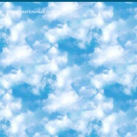
Образовательный портал
РЕСПУБЛИКА УЗБЕКИСТАН МИНИСТРЕРСТВО ДОШКОЛЬНОГО И ШКОЛЬНОГО ОБРАЗОВАНИЯ КОМАНДА в общеобразовательных учреждениях в 2023-2024 учебном году организация и проведение итоговой государственной аттестации обучающихся о Министра дошкольного и школьного образования Республики Узбекистан от 4 марта 2008 года (постановлением Минюста от 20 марта 2008 года № 1778 государственной регистрации) «Итоговое состояние учащихся общего среднего образования на основании положения об утверждении положения об аттестации общего среднего образования выпускной экзамен студентов в образовательных учреждениях в 2023-2024 учебном году В целях организации и прохождения аттестации приказываю: 1. Следующее: перечень предметов, по которым будет проводиться итоговая государственная аттестация и экзамен формы перевода согласно приложению 1; сертификаты международного образца, оценивающие уровень владения иностранными языками перечень согласно приложению 2; 2. Педагогический при специализированных образовательных учреждениях. научно-практический центр квалификации и международной оценки (Д.Давидова) 2024 г. До 25 марта: задания по предметам, по которым будет проводиться итоговая аттестация разработка и утверждение технических условий; итоговая аттестация на основании разработанного предметного задания разработка вопросов по предметам (устно и письменно), экзамен передача; общеобразовательные средние школы и специальные учебные заведения учащиеся выпускных классов школ и интернатов в агентской системе подготовка базы данных экзаменационных материалов и критериев оценки; перевод базы экзаменационных материалов на все языки обучения подать в Республиканский образовательный центр для изготовления; варианты экзаменов на основе разработанных контрольных материалов пусть будут поставлены задачи формирования. 3. Республиканский образовательный центр (Ш.Худайкулов) до 5 апреля 2024 года. до: база данных предоставленных экзаменационных материалов на все языки обучения перевод и экспертиза; для слепых, слабовидящих, глухих, слабослышащих и умственно отсталых детей учащиеся выпускных классов специализированных школ и школ-интернатов база данных экзаменационных материалов на всех преподаваемых языках подготовка критериев оценки; специализированные школы для умственно отсталых детей и технологии для учащихся выпускных классов школ-интернатов разработка соответствующих рекомендаций и критериев проведения ЕГЭ по естествознанию давать задания. 4. Педагогический при специализированных образовательных учреждениях. Научно-практический центр навыков и международной оценки (Д.Давидова), Республика образовательный центр (Худайкулов Ш.) итоговый государственный аттестационный экзамен ориентирован на творческое и логическое мышление при подготовке базы материалов учитывать введение заданий. 5. Следует отметить, что: сертификат государственного образца о знании общеобразовательного предмета и как минимум национальный уровень B1 по предметам на иностранных языках, указанным в Приложении 2. или международно признанный сертификат эквивалентного уровня студенты, изучающие определенный предмет, освобождаются от экзамена; по соответствующим предметам запланирована итоговая государственная аттестация за день до дня, путем жеребьевки Рабочей группой (в письменной форме по предметам, проводимым в форме) из числа сформированных вариантов выбрано 2 варианта; 2 выбранных варианта экзамена анонсированы на официальном сайте министерства и все выпускники по всей стране на основе этих вариантов проводит итоговую государственную аттестацию. 6. Государственное образование учащихся средних общеобразовательных учреждений. знания в соответствии с квалификационными требованиями, которые необходимо приобрести на основании стандартов итоговый (выпускной) контроль для 9 и 11 классов в целях тестирования Экзамены (далее – экзамены) состоят из предметов, перечисленных в приложении 1. будет сделано. 7. Экзамены пройдут с 26 мая по 15 июня 2024 г. (кроме науки физического воспитания). 8. Физическая для учащихся 9 классов общесредних образовательных учреждений. Экзамены по предмету «Образование, квалификация медицина» 1-6 мая 2024 года. сотрудники перевести под присмотр (с отклонениями в физическом или умственном развитии) специализированная школа для детей, школы-интернаты и со сколиозом школы-интернаты санаторного типа для больных детей исключены). 9. Он был слепым, слабовидящим и имел нарушения опорно-двигательного аппарата. экзамены в специализированных школах и интернатах для детей должны проводиться исходя из требований, предъявляемых к общеобразовательным учреждениям (физкультура кроме науки). 10. Специализированная школа для глухих и слабослышащих детей. и экзамены в интернатах и быть реализован в виде письменного теста по математике. 11. Специальность для умственно отсталых детей. Для 9 класса Родной язык и литературное письмо Государственный язык (язык обучения – узбекский). для неклассов) написано Математическое письмо Письменная/устная история Узбекистана Физическое воспитание практично Итоговый контроль Для 11 класса Написание родного языка и литературы (эссе) Математическое письмо Узбекский язык (обучение на узбекском языке) не посещающее общее среднее образование для учреждений)/Образовательное учреждение выбор письменный и устный Иностранный язык письменный/устный Письменная/устная история Узбекистана *По выбору студента:  Химия  Физика  Основы государственного права  География 10 бесплатных образовательных ресурсов - Мы составили подборку онлайн-проектов с интерактивными упражнениями, видеолекциями и статьями. Они помогут вам обрести новые и освежить старые знания бесплатно. 1. «ИНТУИТ» Старейшая образовательная площадка Рунета. Здесь вы найдёте сотни текстовых и видеокурсов на десятки различных тем — от программирования до психологии. Многие курсы подготовлены российскими университетами и крупными международными компаниями вроде Intel и Microsoft. Самостоятельное обучение бесплатное, но желающие могут оплатить услуги персональных наставников. 2. «Смартия» знакомит с актуальными профессиями и подсказывает, как им обучаться. Выбрав заинтересовавшую вас специальность — SMM-специалист, фотограф, веб-дизайнер или другую, — увидите список необходимых для неё умений. Чтобы вы могли освоить их самостоятельно, для каждого умения площадка отображает подборку ссылок на учебные материалы. Хотя «Смартия» ориентируется на русскоязычную аудиторию, часть контента всё же доступна только на английском. 3. «Лекторий Физтеха» Проект Московского физико-технического института (Физтеха). С его помощью вы можете смотреть онлайн серии лекций, записанные на видео в этом вузе. В числе доступных предметов — физика, биология, химия, информационные технологии и другие. К некоторым лекциям администрация ресурса прилагает готовые конспекты, которые можно скачивать в PDF-формате. 4. ITMOcourses Онлайн-площадка Санкт-Петербургского национального исследовательского университета информационных технологий, механики и оптики (ИТМО). Ресурс предоставляет свободный доступ к курсам, разработанным в этом вузе. Каталог материалов разбит на четыре категории: «Оптические системы и технологии», «Приборостроение и робототехника», «Информационные технологии» и «Биотехнологии». Курсы состоят из видеолекций, интерактивных демонстраций и заданий. 5. «КиберЛенинка» Электронная научная библиотека открытого доступа. Каталог площадки регулярно обрастает текстами статей из различных научных изданий. Сгруппированные по журналам и рубрикам публикации можно читать онлайн или скачивать целиком в PDF-формате. Проект нацелен на популяризацию науки за счёт открытого доступа к качественной информации. 6. «ПостНаука» На этом ресурсе публикуют подборки видеолекций, составленные экспертами из разных отраслей и объединённые общими темами. Среди них, к примеру, есть серии «Биоинформатика и геномика», «Культура средневековой Скандинавии» и Cinema Studies о теории кино. Каждая подборка лекций — логически связанная история, рассказанная экспертом от первого лица. Кроме того, на сайте появляются научно-образовательные статьи и тесты на разные темы. 7. «Newочём» Команда проекта «Newочём» отбирает самые интересные тексты из англоязычных СМИ и переводит те из них, за которые голосуют участники сообщества «ВКонтакте». По большей части это научно-популярные статьи. Редакторы придумывают лишь заголовки, в остальном содержание переводов соответствует оригиналам. Полные тексты можно читать прямо в социальной сети. 8. InternetUrok Онлайн-база материалов по основным дисциплинам школьной программы. Информация на сайте структурирована по классам, предметам и темам (урокам). Каждый урок состоит из видеолекций и конспектов. Есть также интерактивные тренажёры и тесты для закрепления пройденного материала. Даже если вы давно окончили школу, возможность повторить программу старших классов всегда может пригодиться. 9. Edutainme Ещё один ресурс об образовании. В отличие от Newtonew, как мне кажется, Edutainme больше ориентируется на представителей индустрии: педагогов, предпринимателей, разработчиков образовательных проектов. Но и любой, кто просто стремится к саморазвитию, найдёт на сайте много полезного и интересного для себя. Например, информацию о новых курсах и образовательных сервисах. 10. Newtonew Онлайн-медиа об образовании и обучении в широком смысле. Авторы Newtonew пишут об инструментах, заведениях, тактиках и стратегиях, которые помогают учить других и получать новые знания самостоятельно. На этой площадке вы найдёте новости, обзоры, аналитические мат