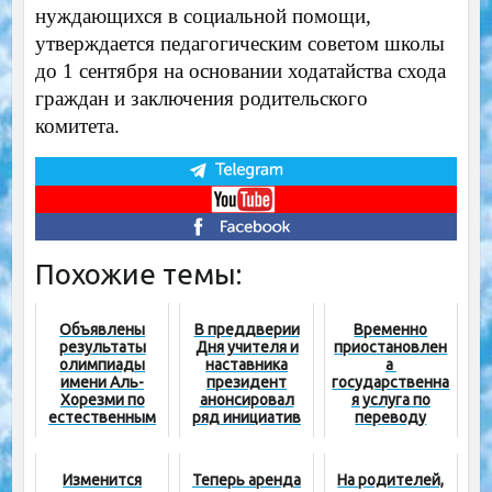
нуждающихся в социальной помощи,
утверждается педагогическим советом школы
до 1 сентября на основании ходатайства схода
граждан и заключения родительского
комитета.
Похожие темы:
Объявлены
В преддверии
Временно
результаты
Дня учителя и
приостановлен
олимпиады
наставника
а ​​
имени Аль-
президент
государственна
Хорезми по
анонсировал
я услуга по
естественным
ряд инициатив
переводу
наукам среди
в поддержку
учащихся из
учащихся 8-х
педагогов
одной школы в
классов
другую
Изменится
Теперь аренда
На родителей,