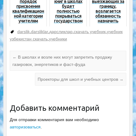
порядок
книг в школах
выезжающих за
присвоения
будет
границу,
квалификацион
полностью
возлагается
ной категории
покрываться
обязанность
учителям
государством
назначить
опекунов своим
детям
darslik
,
darsliklar
,
дарсликлар
,
скачать учебник
,
учебник
узбекистан скачать
,
учебники
←
В школах и возле них могут запретить продажу
газировок, энергетиков и фаст-фуда
Проекторы для школ и учебных центров
→
Добавить комментарий
Для отправки комментария вам необходимо
авторизоваться
.