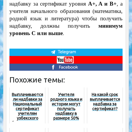
надбавку за сертификат уровня
A+, A и B+
, а
учителя начального образования (математика,
родной язык и литература) чтобы получить
надбавку, должны получить
минимум
уровень C или выше
.
Похожие темы:
Выплачиваются
Учителя
На какой срок
ли надбавки за
родного языка и
выплачивается
Национальный
истории могут
надбавка за
сертификат
получать
сертификат?
учителям
надбавку в
узбекского
размере 50%
(государственн
ого) языка?