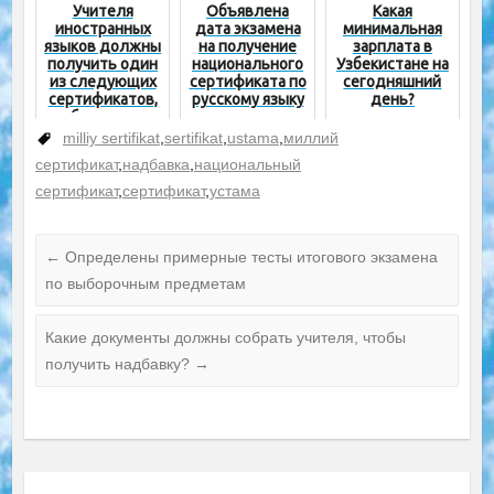
Учителя
Объявлена
Какая
иностранных
дата экзамена
минимальная
языков должны
на получение
зарплата в
получить один
национального
Узбекистане на
из следующих
сертификата по
сегодняшний
сертификатов,
русскому языку
день?
чтобы остаться
и литературе
или устроиться
milliy sertifikat
,
sertifikat
,
ustama
,
миллий
на работу!
сертификат
,
надбавка
,
национальный
сертификат
,
сертификат
,
устама
←
Определены примерные тесты итогового экзамена
по выборочным предметам
Какие документы должны собрать учителя, чтобы
получить надбавку?
→