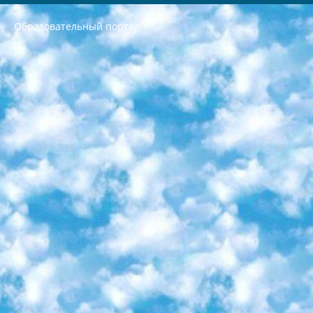
Образовательный портал
РЕСПУБЛИКА УЗБЕКИСТАН МИНИСТРЕРСТВО ДОШКОЛЬНОГО И ШКОЛЬНОГО ОБРАЗОВАНИЯ КОМАНДА в общеобразовательных учреждениях в 2023-2024 учебном году организация и проведение итоговой государственной аттестации обучающихся о Министра дошкольного и школьного образования Республики Узбекистан от 4 марта 2008 года (постановлением Минюста от 20 марта 2008 года № 1778 государственной регистрации) «Итоговое состояние учащихся общего среднего образования на основании положения об утверждении положения об аттестации общего среднего образования выпускной экзамен студентов в образовательных учреждениях в 2023-2024 учебном году В целях организации и прохождения аттестации приказываю: 1. Следующее: перечень предметов, по которым будет проводиться итоговая государственная аттестация и экзамен формы перевода согласно приложению 1; сертификаты международного образца, оценивающие уровень владения иностранными языками перечень согласно приложению 2; 2. Педагогический при специализированных образовательных учреждениях. научно-практический центр квалификации и международной оценки (Д.Давидова) 2024 г. До 25 марта: задания по предметам, по которым будет проводиться итоговая аттестация разработка и утверждение технических условий; итоговая аттестация на основании разработанного предметного задания разработка вопросов по предметам (устно и письменно), экзамен передача; общеобразовательные средние школы и специальные учебные заведения учащиеся выпускных классов школ и интернатов в агентской системе подготовка базы данных экзаменационных материалов и критериев оценки; перевод базы экзаменационных материалов на все языки обучения подать в Республиканский образовательный центр для изготовления; варианты экзаменов на основе разработанных контрольных материалов пусть будут поставлены задачи формирования. 3. Республиканский образовательный центр (Ш.Худайкулов) до 5 апреля 2024 года. до: база данных предоставленных экзаменационных материалов на все языки обучения перевод и экспертиза; для слепых, слабовидящих, глухих, слабослышащих и умственно отсталых детей учащиеся выпускных классов специализированных школ и школ-интернатов база данных экзаменационных материалов на всех преподаваемых языках подготовка критериев оценки; специализированные школы для умственно отсталых детей и технологии для учащихся выпускных классов школ-интернатов разработка соответствующих рекомендаций и критериев проведения ЕГЭ по естествознанию давать задания. 4. Педагогический при специализированных образовательных учреждениях. Научно-практический центр навыков и международной оценки (Д.Давидова), Республика образовательный центр (Худайкулов Ш.) итоговый государственный аттестационный экзамен ориентирован на творческое и логическое мышление при подготовке базы материалов учитывать введение заданий. 5. Следует отметить, что: сертификат государственного образца о знании общеобразовательного предмета и как минимум национальный уровень B1 по предметам на иностранных языках, указанным в Приложении 2. или международно признанный сертификат эквивалентного уровня студенты, изучающие определенный предмет, освобождаются от экзамена; по соответствующим предметам запланирована итоговая государственная аттестация за день до дня, путем жеребьевки Рабочей группой (в письменной форме по предметам, проводимым в форме) из числа сформированных вариантов выбрано 2 варианта; 2 выбранных варианта экзамена анонсированы на официальном сайте министерства и все выпускники по всей стране на основе этих вариантов проводит итоговую государственную аттестацию. 6. Государственное образование учащихся средних общеобразовательных учреждений. знания в соответствии с квалификационными требованиями, которые необходимо приобрести на основании стандартов итоговый (выпускной) контроль для 9 и 11 классов в целях тестирования Экзамены (далее – экзамены) состоят из предметов, перечисленных в приложении 1. будет сделано. 7. Экзамены пройдут с 26 мая по 15 июня 2024 г. (кроме науки физического воспитания). 8. Физическая для учащихся 9 классов общесредних образовательных учреждений. Экзамены по предмету «Образование, квалификация медицина» 1-6 мая 2024 года. сотрудники перевести под присмотр (с отклонениями в физическом или умственном развитии) специализированная школа для детей, школы-интернаты и со сколиозом школы-интернаты санаторного типа для больных детей исключены). 9. Он был слепым, слабовидящим и имел нарушения опорно-двигательного аппарата. экзамены в специализированных школах и интернатах для детей должны проводиться исходя из требований, предъявляемых к общеобразовательным учреждениям (физкультура кроме науки). 10. Специализированная школа для глухих и слабослышащих детей. и экзамены в интернатах и быть реализован в виде письменного теста по математике. 11. Специальность для умственно отсталых детей. Для 9 класса Родной язык и литературное письмо Государственный язык (язык обучения – узбекский). для неклассов) написано Математическое письмо Письменная/устная история Узбекистана Физическое воспитание практично Итоговый контроль Для 11 класса Написание родного языка и литературы (эссе) Математическое письмо Узбекский язык (обучение на узбекском языке) не посещающее общее среднее образование для учреждений)/Образовательное учреждение выбор письменный и устный Иностранный язык письменный/устный Письменная/устная история Узбекистана *По выбору студента:  Химия  Физика  Основы государственного права  География 10 бесплатных образовательных ресурсов - Мы составили подборку онлайн-проектов с интерактивными упражнениями, видеолекциями и статьями. Они помогут вам обрести новые и освежить старые знания бесплатно. 1. «ИНТУИТ» Старейшая образовательная площадка Рунета. Здесь вы найдёте сотни текстовых и видеокурсов на десятки различных тем — от программирования до психологии. Многие курсы подготовлены российскими университетами и крупными международными компаниями вроде Intel и Microsoft. Самостоятельное обучение бесплатное, но желающие могут оплатить услуги персональных наставников. 2. «Смартия» знакомит с актуальными профессиями и подсказывает, как им обучаться. Выбрав заинтересовавшую вас специальность — SMM-специалист, фотограф, веб-дизайнер или другую, — увидите список необходимых для неё умений. Чтобы вы могли освоить их самостоятельно, для каждого умения площадка отображает подборку ссылок на учебные материалы. Хотя «Смартия» ориентируется на русскоязычную аудиторию, часть контента всё же доступна только на английском. 3. «Лекторий Физтеха» Проект Московского физико-технического института (Физтеха). С его помощью вы можете смотреть онлайн серии лекций, записанные на видео в этом вузе. В числе доступных предметов — физика, биология, химия, информационные технологии и другие. К некоторым лекциям администрация ресурса прилагает готовые конспекты, которые можно скачивать в PDF-формате. 4. ITMOcourses Онлайн-площадка Санкт-Петербургского национального исследовательского университета информационных технологий, механики и оптики (ИТМО). Ресурс предоставляет свободный доступ к курсам, разработанным в этом вузе. Каталог материалов разбит на четыре категории: «Оптические системы и технологии», «Приборостроение и робототехника», «Информационные технологии» и «Биотехнологии». Курсы состоят из видеолекций, интерактивных демонстраций и заданий. 5. «КиберЛенинка» Электронная научная библиотека открытого доступа. Каталог площадки регулярно обрастает текстами статей из различных научных изданий. Сгруппированные по журналам и рубрикам публикации можно читать онлайн или скачивать целиком в PDF-формате. Проект нацелен на популяризацию науки за счёт открытого доступа к качественной информации. 6. «ПостНаука» На этом ресурсе публикуют подборки видеолекций, составленные экспертами из разных отраслей и объединённые общими темами. Среди них, к примеру, есть серии «Биоинформатика и геномика», «Культура средневековой Скандинавии» и Cinema Studies о теории кино. Каждая подборка лекций — логически связанная история, рассказанная экспертом от первого лица. Кроме того, на сайте появляются научно-образовательные статьи и тесты на разные темы. 7. «Newочём» Команда проекта «Newочём» отбирает самые интересные тексты из англоязычных СМИ и переводит те из них, за которые голосуют участники сообщества «ВКонтакте». По большей части это научно-популярные статьи. Редакторы придумывают лишь заголовки, в остальном содержание переводов соответствует оригиналам. Полные тексты можно читать прямо в социальной сети. 8. InternetUrok Онлайн-база материалов по основным дисциплинам школьной программы. Информация на сайте структурирована по классам, предметам и темам (урокам). Каждый урок состоит из видеолекций и конспектов. Есть также интерактивные тренажёры и тесты для закрепления пройденного материала. Даже если вы давно окончили школу, возможность повторить программу старших классов всегда может пригодиться. 9. Edutainme Ещё один ресурс об образовании. В отличие от Newtonew, как мне кажется, Edutainme больше ориентируется на представителей индустрии: педагогов, предпринимателей, разработчиков образовательных проектов. Но и любой, кто просто стремится к саморазвитию, найдёт на сайте много полезного и интересного для себя. Например, информацию о новых курсах и образовательных сервисах. 10. Newtonew Онлайн-медиа об образовании и обучении в широком смысле. Авторы Newtonew пишут об инструментах, заведениях, тактиках и стратегиях, которые помогают учить других и получать новые знания самостоятельно. На этой площадке вы найдёте новости, обзоры, аналитические мат