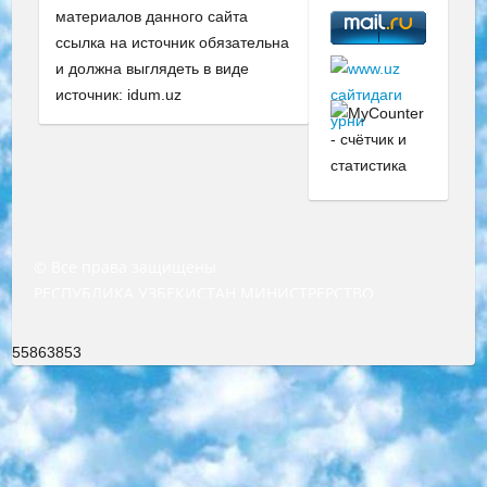
материалов данного сайта
ссылка на источник обязательна
и должна выглядеть в виде
источник: idum.uz
© Все права защищены
РЕСПУБЛИКА УЗБЕКИСТАН МИНИСТРЕРСТВО ДОШКОЛЬНОГО И ШКОЛЬНОГО ОБРАЗОВАНИЯ КОМАНДА в общеобразовательных учреждениях в 2023-2024 учебном году организация и проведение итоговой государственной аттестации обучающихся о Министра дошкольного и школьного образования Республики Узбекистан от 4 марта 2008 года (постановлением Минюста от 20 марта 2008 года № 1778 государственной регистрации) «Итоговое состояние учащихся общего среднего образования на основании положения об утверждении положения об аттестации общего среднего образования выпускной экзамен студентов в образовательных учреждениях в 2023-2024 учебном году В целях организации и прохождения аттестации приказываю: 1. Следующее: перечень предметов, по которым будет проводиться итоговая государственная аттестация и экзамен формы перевода согласно приложению 1; сертификаты международного образца, оценивающие уровень владения иностранными языками перечень согласно приложению 2; 2. Педагогический при специализированных образовательных учреждениях. научно-практический центр квалификации и международной оценки (Д.Давидова) 2024 г. До 25 марта: задания по предметам, по которым будет проводиться итоговая аттестация разработка и утверждение технических условий; итоговая аттестация на основании разработанного предметного задания разработка вопросов по предметам (устно и письменно), экзамен передача; общеобразовательные средние школы и специальные учебные заведения учащиеся выпускных классов школ и интернатов в агентской системе подготовка базы данных экзаменационных материалов и критериев оценки; перевод базы экзаменационных материалов на все языки обучения подать в Республиканский образовательный центр для изготовления; варианты экзаменов на основе разработанных контрольных материалов пусть будут поставлены задачи формирования. 3. Республиканский образовательный центр (Ш.Худайкулов) до 5 апреля 2024 года. до: база данных предоставленных экзаменационных материалов на все языки обучения перевод и экспертиза; для слепых, слабовидящих, глухих, слабослышащих и умственно отсталых детей учащиеся выпускных классов специализированных школ и школ-интернатов база данных экзаменационных материалов на всех преподаваемых языках подготовка критериев оценки; специализированные школы для умственно отсталых детей и технологии для учащихся выпускных классов школ-интернатов разработка соответствующих рекомендаций и критериев проведения ЕГЭ по естествознанию давать задания. 4. Педагогический при специализированных образовательных учреждениях. Научно-практический центр навыков и международной оценки (Д.Давидова), Республика образовательный центр (Худайкулов Ш.) итоговый государственный аттестационный экзамен ориентирован на творческое и логическое мышление при подготовке базы материалов учитывать введение заданий. 5. Следует отметить, что: сертификат государственного образца о знании общеобразовательного предмета и как минимум национальный уровень B1 по предметам на иностранных языках, указанным в Приложении 2. или международно признанный сертификат эквивалентного уровня студенты, изучающие определенный предмет, освобождаются от экзамена; по соответствующим предметам запланирована итоговая государственная аттестация за день до дня, путем жеребьевки Рабочей группой (в письменной форме по предметам, проводимым в форме) из числа сформированных вариантов выбрано 2 варианта; 2 выбранных варианта экзамена анонсированы на официальном сайте министерства и все выпускники по всей стране на основе этих вариантов проводит итоговую государственную аттестацию. 6. Государственное образование учащихся средних общеобразовательных учреждений. знания в соответствии с квалификационными требованиями, которые необходимо приобрести на основании стандартов итоговый (выпускной) контроль для 9 и 11 классов в целях тестирования Экзамены (далее – экзамены) состоят из предметов, перечисленных в приложении 1. будет сделано. 7. Экзамены пройдут с 26 мая по 15 июня 2024 г. (кроме науки физического воспитания). 8. Физическая для учащихся 9 классов общесредних образовательных учреждений. Экзамены по предмету «Образование, квалификация медицина» 1-6 мая 2024 года. сотрудники перевести под присмотр (с отклонениями в физическом или умственном развитии) специализированная школа для детей, школы-интернаты и со сколиозом школы-интернаты санаторного типа для больных детей исключены). 9. Он был слепым, слабовидящим и имел нарушения опорно-двигательного аппарата. экзамены в специализированных школах и интернатах для детей должны проводиться исходя из требований, предъявляемых к общеобразовательным учреждениям (физкультура кроме науки). 10. Специализированная школа для глухих и слабослышащих детей. и экзамены в интернатах и быть реализован в виде письменного теста по математике. 11. Специальность для умственно отсталых детей. Для 9 класса Родной язык и литературное письмо Государственный язык (язык обучения – узбекский). для неклассов) написано Математическое письмо Письменная/устная история Узбекистана Физическое воспитание практично Итоговый контроль Для 11 класса Написание родного языка и литературы (эссе) Математическое письмо Узбекский язык (обучение на узбекском языке) не посещающее общее среднее образование для учреждений)/Образовательное учреждение выбор письменный и устный Иностранный язык письменный/устный Письменная/устная история Узбекистана *По выбору студента:  Химия  Физика  Основы государственного права  География 10 бесплатных образовательных ресурсов - Мы составили подборку онлайн-проектов с интерактивными упражнениями, видеолекциями и статьями. Они помогут вам обрести новые и освежить старые знания бесплатно. 1. «ИНТУИТ» Старейшая образовательная площадка Рунета. Здесь вы найдёте сотни текстовых и видеокурсов на десятки различных тем — от программирования до психологии. Многие курсы подготовлены российскими университетами и крупными международными компаниями вроде Intel и Microsoft. Самостоятельное обучение бесплатное, но желающие могут оплатить услуги персональных наставников. 2. «Смартия» знакомит с актуальными профессиями и подсказывает, как им обучаться. Выбрав заинтересовавшую вас специальность — SMM-специалист, фотограф, веб-дизайнер или другую, — увидите список необходимых для неё умений. Чтобы вы могли освоить их самостоятельно, для каждого умения площадка отображает подборку ссылок на учебные материалы. Хотя «Смартия» ориентируется на русскоязычную аудиторию, часть контента всё же доступна только на английском. 3. «Лекторий Физтеха» Проект Московского физико-технического института (Физтеха). С его помощью вы можете смотреть онлайн серии лекций, записанные на видео в этом вузе. В числе доступных предметов — физика, биология, химия, информационные технологии и другие. К некоторым лекциям администрация ресурса прилагает готовые конспекты, которые можно скачивать в PDF-формате. 4. ITMOcourses Онлайн-площадка Санкт-Петербургского национального исследовательского университета информационных технологий, механики и оптики (ИТМО). Ресурс предоставляет свободный доступ к курсам, разработанным в этом вузе. Каталог материалов разбит на четыре категории: «Оптические системы и технологии», «Приборостроение и робототехника», «Информационные технологии» и «Биотехнологии». Курсы состоят из видеолекций, интерактивных демонстраций и заданий. 5. «КиберЛенинка» Электронная научная библиотека открытого доступа. Каталог площадки регулярно обрастает текстами статей из различных научных изданий. Сгруппированные по журналам и рубрикам публикации можно читать онлайн или скачивать целиком в PDF-формате. Проект нацелен на популяризацию науки за счёт открытого доступа к качественной информации. 6. «ПостНаука» На этом ресурсе публикуют подборки видеолекций, составленные экспертами из разных отраслей и объединённые общими темами. Среди них, к примеру, есть серии «Биоинформатика и геномика», «Культура средневековой Скандинавии» и Cinema Studies о теории кино. Каждая подборка лекций — логически связанная история, рассказанная экспертом от первого лица. Кроме того, на сайте появляются научно-образовательные статьи и тесты на разные темы. 7. «Newочём» Команда проекта «Newочём» отбирает самые интересные тексты из англоязычных СМИ и переводит те из них, за которые голосуют участники сообщества «ВКонтакте». По большей части это научно-популярные статьи. Редакторы придумывают лишь заголовки, в остальном содержание переводов соответствует оригиналам. Полные тексты можно читать прямо в социальной сети. 8. InternetUrok Онлайн-база материалов по основным дисциплинам школьной программы. Информация на сайте структурирована по классам, предметам и темам (урокам). Каждый урок состоит из видеолекций и конспектов. Есть также интерактивные тренажёры и тесты для закрепления пройденного материала. Даже если вы давно окончили школу, возможность повторить программу старших классов всегда может пригодиться. 9. Edutainme Ещё один ресурс об образовании. В отличие от Newtonew, как мне кажется, Edutainme больше ориентируется на представителей индустрии: педагогов, предпринимателей, разработчиков образовательных проектов. Но и любой, кто просто стремится к саморазвитию, найдёт на сайте много полезного и интересного для себя. Например, информацию о новых курсах и образовательных сервисах. 10. Newtonew Онлайн-медиа об образовании и обучении в широком смысле. Авторы Newtonew пишут об инструментах, заведениях, тактиках и стратегиях, которые помогают учить других и получать новые знания самостоятельно. На этой площадке вы найдёте новости, обзоры, аналитические мате
55863853