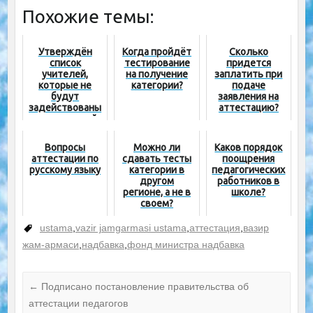
Похожие темы:
Утверждён
Когда пройдёт
Сколько
список
тестирование
придется
учителей,
на получение
заплатить при
которые не
категории?
подаче
будут
заявления на
задействованы
аттестацию?
в следующей
обязательной
аттестации
Вопросы
Можно ли
Каков порядок
аттестации по
сдавать тесты
поощрения
русскому языку
категории в
педагогических
другом
работников в
регионе, а не в
школе?
своем?
ustama
,
vazir jamgarmasi ustama
,
аттестация
,
вазир
жам-армаси
,
надбавка
,
фонд министра надбавка
←
Подписано постановление правительства об
аттестации педагогов