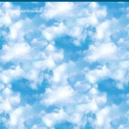
Образовательный портал
РЕСПУБЛИКА УЗБЕКИСТАН МИНИСТРЕРСТВО ДОШКОЛЬНОГО И ШКОЛЬНОГО ОБРАЗОВАНИЯ КОМАНДА в общеобразовательных учреждениях в 2023-2024 учебном году организация и проведение итоговой государственной аттестации обучающихся о Министра дошкольного и школьного образования Республики Узбекистан от 4 марта 2008 года (постановлением Минюста от 20 марта 2008 года № 1778 государственной регистрации) «Итоговое состояние учащихся общего среднего образования на основании положения об утверждении положения об аттестации общего среднего образования выпускной экзамен студентов в образовательных учреждениях в 2023-2024 учебном году В целях организации и прохождения аттестации приказываю: 1. Следующее: перечень предметов, по которым будет проводиться итоговая государственная аттестация и экзамен формы перевода согласно приложению 1; сертификаты международного образца, оценивающие уровень владения иностранными языками перечень согласно приложению 2; 2. Педагогический при специализированных образовательных учреждениях. научно-практический центр квалификации и международной оценки (Д.Давидова) 2024 г. До 25 марта: задания по предметам, по которым будет проводиться итоговая аттестация разработка и утверждение технических условий; итоговая аттестация на основании разработанного предметного задания разработка вопросов по предметам (устно и письменно), экзамен передача; общеобразовательные средние школы и специальные учебные заведения учащиеся выпускных классов школ и интернатов в агентской системе подготовка базы данных экзаменационных материалов и критериев оценки; перевод базы экзаменационных материалов на все языки обучения подать в Республиканский образовательный центр для изготовления; варианты экзаменов на основе разработанных контрольных материалов пусть будут поставлены задачи формирования. 3. Республиканский образовательный центр (Ш.Худайкулов) до 5 апреля 2024 года. до: база данных предоставленных экзаменационных материалов на все языки обучения перевод и экспертиза; для слепых, слабовидящих, глухих, слабослышащих и умственно отсталых детей учащиеся выпускных классов специализированных школ и школ-интернатов база данных экзаменационных материалов на всех преподаваемых языках подготовка критериев оценки; специализированные школы для умственно отсталых детей и технологии для учащихся выпускных классов школ-интернатов разработка соответствующих рекомендаций и критериев проведения ЕГЭ по естествознанию давать задания. 4. Педагогический при специализированных образовательных учреждениях. Научно-практический центр навыков и международной оценки (Д.Давидова), Республика образовательный центр (Худайкулов Ш.) итоговый государственный аттестационный экзамен ориентирован на творческое и логическое мышление при подготовке базы материалов учитывать введение заданий. 5. Следует отметить, что: сертификат государственного образца о знании общеобразовательного предмета и как минимум национальный уровень B1 по предметам на иностранных языках, указанным в Приложении 2. или международно признанный сертификат эквивалентного уровня студенты, изучающие определенный предмет, освобождаются от экзамена; по соответствующим предметам запланирована итоговая государственная аттестация за день до дня, путем жеребьевки Рабочей группой (в письменной форме по предметам, проводимым в форме) из числа сформированных вариантов выбрано 2 варианта; 2 выбранных варианта экзамена анонсированы на официальном сайте министерства и все выпускники по всей стране на основе этих вариантов проводит итоговую государственную аттестацию. 6. Государственное образование учащихся средних общеобразовательных учреждений. знания в соответствии с квалификационными требованиями, которые необходимо приобрести на основании стандартов итоговый (выпускной) контроль для 9 и 11 классов в целях тестирования Экзамены (далее – экзамены) состоят из предметов, перечисленных в приложении 1. будет сделано. 7. Экзамены пройдут с 26 мая по 15 июня 2024 г. (кроме науки физического воспитания). 8. Физическая для учащихся 9 классов общесредних образовательных учреждений. Экзамены по предмету «Образование, квалификация медицина» 1-6 мая 2024 года. сотрудники перевести под присмотр (с отклонениями в физическом или умственном развитии) специализированная школа для детей, школы-интернаты и со сколиозом школы-интернаты санаторного типа для больных детей исключены). 9. Он был слепым, слабовидящим и имел нарушения опорно-двигательного аппарата. экзамены в специализированных школах и интернатах для детей должны проводиться исходя из требований, предъявляемых к общеобразовательным учреждениям (физкультура кроме науки). 10. Специализированная школа для глухих и слабослышащих детей. и экзамены в интернатах и быть реализован в виде письменного теста по математике. 11. Специальность для умственно отсталых детей. Для 9 класса Родной язык и литературное письмо Государственный язык (язык обучения – узбекский). для неклассов) написано Математическое письмо Письменная/устная история Узбекистана Физическое воспитание практично Итоговый контроль Для 11 класса Написание родного языка и литературы (эссе) Математическое письмо Узбекский язык (обучение на узбекском языке) не посещающее общее среднее образование для учреждений)/Образовательное учреждение выбор письменный и устный Иностранный язык письменный/устный Письменная/устная история Узбекистана *По выбору студента:  Химия  Физика  Основы государственного права  География 10 бесплатных образовательных ресурсов - Мы составили подборку онлайн-проектов с интерактивными упражнениями, видеолекциями и статьями. Они помогут вам обрести новые и освежить старые знания бесплатно. 1. «ИНТУИТ» Старейшая образовательная площадка Рунета. Здесь вы найдёте сотни текстовых и видеокурсов на десятки различных тем — от программирования до психологии. Многие курсы подготовлены российскими университетами и крупными международными компаниями вроде Intel и Microsoft. Самостоятельное обучение бесплатное, но желающие могут оплатить услуги персональных наставников. 2. «Смартия» знакомит с актуальными профессиями и подсказывает, как им обучаться. Выбрав заинтересовавшую вас специальность — SMM-специалист, фотограф, веб-дизайнер или другую, — увидите список необходимых для неё умений. Чтобы вы могли освоить их самостоятельно, для каждого умения площадка отображает подборку ссылок на учебные материалы. Хотя «Смартия» ориентируется на русскоязычную аудиторию, часть контента всё же доступна только на английском. 3. «Лекторий Физтеха» Проект Московского физико-технического института (Физтеха). С его помощью вы можете смотреть онлайн серии лекций, записанные на видео в этом вузе. В числе доступных предметов — физика, биология, химия, информационные технологии и другие. К некоторым лекциям администрация ресурса прилагает готовые конспекты, которые можно скачивать в PDF-формате. 4. ITMOcourses Онлайн-площадка Санкт-Петербургского национального исследовательского университета информационных технологий, механики и оптики (ИТМО). Ресурс предоставляет свободный доступ к курсам, разработанным в этом вузе. Каталог материалов разбит на четыре категории: «Оптические системы и технологии», «Приборостроение и робототехника», «Информационные технологии» и «Биотехнологии». Курсы состоят из видеолекций, интерактивных демонстраций и заданий. 5. «КиберЛенинка» Электронная научная библиотека открытого доступа. Каталог площадки регулярно обрастает текстами статей из различных научных изданий. Сгруппированные по журналам и рубрикам публикации можно читать онлайн или скачивать целиком в PDF-формате. Проект нацелен на популяризацию науки за счёт открытого доступа к качественной информации. 6. «ПостНаука» На этом ресурсе публикуют подборки видеолекций, составленные экспертами из разных отраслей и объединённые общими темами. Среди них, к примеру, есть серии «Биоинформатика и геномика», «Культура средневековой Скандинавии» и Cinema Studies о теории кино. Каждая подборка лекций — логически связанная история, рассказанная экспертом от первого лица. Кроме того, на сайте появляются научно-образовательные статьи и тесты на разные темы. 7. «Newочём» Команда проекта «Newочём» отбирает самые интересные тексты из англоязычных СМИ и переводит те из них, за которые голосуют участники сообщества «ВКонтакте». По большей части это научно-популярные статьи. Редакторы придумывают лишь заголовки, в остальном содержание переводов соответствует оригиналам. Полные тексты можно читать прямо в социальной сети. 8. InternetUrok Онлайн-база материалов по основным дисциплинам школьной программы. Информация на сайте структурирована по классам, предметам и темам (урокам). Каждый урок состоит из видеолекций и конспектов. Есть также интерактивные тренажёры и тесты для закрепления пройденного материала. Даже если вы давно окончили школу, возможность повторить программу старших классов всегда может пригодиться. 9. Edutainme Ещё один ресурс об образовании. В отличие от Newtonew, как мне кажется, Edutainme больше ориентируется на представителей индустрии: педагогов, предпринимателей, разработчиков образовательных проектов. Но и любой, кто просто стремится к саморазвитию, найдёт на сайте много полезного и интересного для себя. Например, информацию о новых курсах и образовательных сервисах. 10. Newtonew Онлайн-медиа об образовании и обучении в широком смысле. Авторы Newtonew пишут об инструментах, заведениях, тактиках и стратегиях, которые помогают учить других и получать новые знания самостоятельно. На этой площадке вы найдёте новости, обзоры, аналитические мат