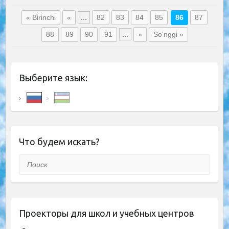
« Birinchi
«
...
82
83
84
85
86
87
88
89
90
91
...
»
So‘nggi »
Выберите язык:
Что будем искать?
Поиск
Проекторы для школ и учебных центров