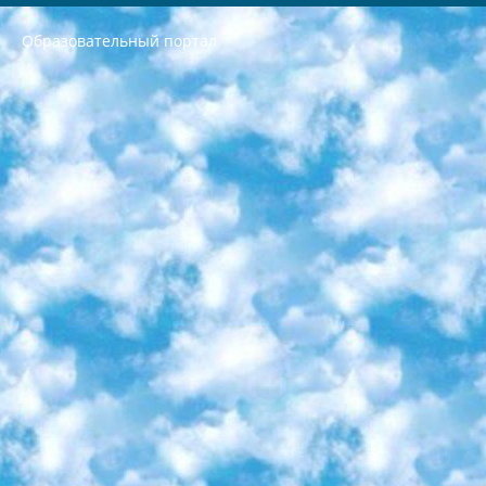
Образовательный портал
РЕСПУБЛИКА УЗБЕКИСТАН МИНИСТРЕРСТВО ДОШКОЛЬНОГО И ШКОЛЬНОГО ОБРАЗОВАНИЯ КОМАНДА в общеобразовательных учреждениях в 2023-2024 учебном году организация и проведение итоговой государственной аттестации обучающихся о Министра дошкольного и школьного образования Республики Узбекистан от 4 марта 2008 года (постановлением Минюста от 20 марта 2008 года № 1778 государственной регистрации) «Итоговое состояние учащихся общего среднего образования на основании положения об утверждении положения об аттестации общего среднего образования выпускной экзамен студентов в образовательных учреждениях в 2023-2024 учебном году В целях организации и прохождения аттестации приказываю: 1. Следующее: перечень предметов, по которым будет проводиться итоговая государственная аттестация и экзамен формы перевода согласно приложению 1; сертификаты международного образца, оценивающие уровень владения иностранными языками перечень согласно приложению 2; 2. Педагогический при специализированных образовательных учреждениях. научно-практический центр квалификации и международной оценки (Д.Давидова) 2024 г. До 25 марта: задания по предметам, по которым будет проводиться итоговая аттестация разработка и утверждение технических условий; итоговая аттестация на основании разработанного предметного задания разработка вопросов по предметам (устно и письменно), экзамен передача; общеобразовательные средние школы и специальные учебные заведения учащиеся выпускных классов школ и интернатов в агентской системе подготовка базы данных экзаменационных материалов и критериев оценки; перевод базы экзаменационных материалов на все языки обучения подать в Республиканский образовательный центр для изготовления; варианты экзаменов на основе разработанных контрольных материалов пусть будут поставлены задачи формирования. 3. Республиканский образовательный центр (Ш.Худайкулов) до 5 апреля 2024 года. до: база данных предоставленных экзаменационных материалов на все языки обучения перевод и экспертиза; для слепых, слабовидящих, глухих, слабослышащих и умственно отсталых детей учащиеся выпускных классов специализированных школ и школ-интернатов база данных экзаменационных материалов на всех преподаваемых языках подготовка критериев оценки; специализированные школы для умственно отсталых детей и технологии для учащихся выпускных классов школ-интернатов разработка соответствующих рекомендаций и критериев проведения ЕГЭ по естествознанию давать задания. 4. Педагогический при специализированных образовательных учреждениях. Научно-практический центр навыков и международной оценки (Д.Давидова), Республика образовательный центр (Худайкулов Ш.) итоговый государственный аттестационный экзамен ориентирован на творческое и логическое мышление при подготовке базы материалов учитывать введение заданий. 5. Следует отметить, что: сертификат государственного образца о знании общеобразовательного предмета и как минимум национальный уровень B1 по предметам на иностранных языках, указанным в Приложении 2. или международно признанный сертификат эквивалентного уровня студенты, изучающие определенный предмет, освобождаются от экзамена; по соответствующим предметам запланирована итоговая государственная аттестация за день до дня, путем жеребьевки Рабочей группой (в письменной форме по предметам, проводимым в форме) из числа сформированных вариантов выбрано 2 варианта; 2 выбранных варианта экзамена анонсированы на официальном сайте министерства и все выпускники по всей стране на основе этих вариантов проводит итоговую государственную аттестацию. 6. Государственное образование учащихся средних общеобразовательных учреждений. знания в соответствии с квалификационными требованиями, которые необходимо приобрести на основании стандартов итоговый (выпускной) контроль для 9 и 11 классов в целях тестирования Экзамены (далее – экзамены) состоят из предметов, перечисленных в приложении 1. будет сделано. 7. Экзамены пройдут с 26 мая по 15 июня 2024 г. (кроме науки физического воспитания). 8. Физическая для учащихся 9 классов общесредних образовательных учреждений. Экзамены по предмету «Образование, квалификация медицина» 1-6 мая 2024 года. сотрудники перевести под присмотр (с отклонениями в физическом или умственном развитии) специализированная школа для детей, школы-интернаты и со сколиозом школы-интернаты санаторного типа для больных детей исключены). 9. Он был слепым, слабовидящим и имел нарушения опорно-двигательного аппарата. экзамены в специализированных школах и интернатах для детей должны проводиться исходя из требований, предъявляемых к общеобразовательным учреждениям (физкультура кроме науки). 10. Специализированная школа для глухих и слабослышащих детей. и экзамены в интернатах и быть реализован в виде письменного теста по математике. 11. Специальность для умственно отсталых детей. Для 9 класса Родной язык и литературное письмо Государственный язык (язык обучения – узбекский). для неклассов) написано Математическое письмо Письменная/устная история Узбекистана Физическое воспитание практично Итоговый контроль Для 11 класса Написание родного языка и литературы (эссе) Математическое письмо Узбекский язык (обучение на узбекском языке) не посещающее общее среднее образование для учреждений)/Образовательное учреждение выбор письменный и устный Иностранный язык письменный/устный Письменная/устная история Узбекистана *По выбору студента:  Химия  Физика  Основы государственного права  География 10 бесплатных образовательных ресурсов - Мы составили подборку онлайн-проектов с интерактивными упражнениями, видеолекциями и статьями. Они помогут вам обрести новые и освежить старые знания бесплатно. 1. «ИНТУИТ» Старейшая образовательная площадка Рунета. Здесь вы найдёте сотни текстовых и видеокурсов на десятки различных тем — от программирования до психологии. Многие курсы подготовлены российскими университетами и крупными международными компаниями вроде Intel и Microsoft. Самостоятельное обучение бесплатное, но желающие могут оплатить услуги персональных наставников. 2. «Смартия» знакомит с актуальными профессиями и подсказывает, как им обучаться. Выбрав заинтересовавшую вас специальность — SMM-специалист, фотограф, веб-дизайнер или другую, — увидите список необходимых для неё умений. Чтобы вы могли освоить их самостоятельно, для каждого умения площадка отображает подборку ссылок на учебные материалы. Хотя «Смартия» ориентируется на русскоязычную аудиторию, часть контента всё же доступна только на английском. 3. «Лекторий Физтеха» Проект Московского физико-технического института (Физтеха). С его помощью вы можете смотреть онлайн серии лекций, записанные на видео в этом вузе. В числе доступных предметов — физика, биология, химия, информационные технологии и другие. К некоторым лекциям администрация ресурса прилагает готовые конспекты, которые можно скачивать в PDF-формате. 4. ITMOcourses Онлайн-площадка Санкт-Петербургского национального исследовательского университета информационных технологий, механики и оптики (ИТМО). Ресурс предоставляет свободный доступ к курсам, разработанным в этом вузе. Каталог материалов разбит на четыре категории: «Оптические системы и технологии», «Приборостроение и робототехника», «Информационные технологии» и «Биотехнологии». Курсы состоят из видеолекций, интерактивных демонстраций и заданий. 5. «КиберЛенинка» Электронная научная библиотека открытого доступа. Каталог площадки регулярно обрастает текстами статей из различных научных изданий. Сгруппированные по журналам и рубрикам публикации можно читать онлайн или скачивать целиком в PDF-формате. Проект нацелен на популяризацию науки за счёт открытого доступа к качественной информации. 6. «ПостНаука» На этом ресурсе публикуют подборки видеолекций, составленные экспертами из разных отраслей и объединённые общими темами. Среди них, к примеру, есть серии «Биоинформатика и геномика», «Культура средневековой Скандинавии» и Cinema Studies о теории кино. Каждая подборка лекций — логически связанная история, рассказанная экспертом от первого лица. Кроме того, на сайте появляются научно-образовательные статьи и тесты на разные темы. 7. «Newочём» Команда проекта «Newочём» отбирает самые интересные тексты из англоязычных СМИ и переводит те из них, за которые голосуют участники сообщества «ВКонтакте». По большей части это научно-популярные статьи. Редакторы придумывают лишь заголовки, в остальном содержание переводов соответствует оригиналам. Полные тексты можно читать прямо в социальной сети. 8. InternetUrok Онлайн-база материалов по основным дисциплинам школьной программы. Информация на сайте структурирована по классам, предметам и темам (урокам). Каждый урок состоит из видеолекций и конспектов. Есть также интерактивные тренажёры и тесты для закрепления пройденного материала. Даже если вы давно окончили школу, возможность повторить программу старших классов всегда может пригодиться. 9. Edutainme Ещё один ресурс об образовании. В отличие от Newtonew, как мне кажется, Edutainme больше ориентируется на представителей индустрии: педагогов, предпринимателей, разработчиков образовательных проектов. Но и любой, кто просто стремится к саморазвитию, найдёт на сайте много полезного и интересного для себя. Например, информацию о новых курсах и образовательных сервисах. 10. Newtonew Онлайн-медиа об образовании и обучении в широком смысле. Авторы Newtonew пишут об инструментах, заведениях, тактиках и стратегиях, которые помогают учить других и получать новые знания самостоятельно. На этой площадке вы найдёте новости, обзоры, аналитические мат