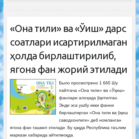
«Она тили» ва «Ўқиш» дарс
соатлари қисқартирилмаган
ҳолда бирлаштирилиб,
ягона фан жорий этилади
Было просмотрено 1 665 Шу
пайтгача «Она тили» ва «Ўқиш»
фанлари алоҳида ўқитилган.
Энди эса ушбу икки фанни
бирлаштирган «Она тили ва ўқиш
саводхонлиги» деб номланган
ягона фан ташкил этилади. Бу ҳақда Республика таълим
маркази хабарида айтилмоқда.