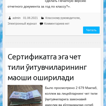
сделать Печатную версию
отчетного документа за год по классу?».
admin
01.06.2021
Классному руководителю
,
Электронный журнал
Комментариев нет
Читать
Сертификатга эга чет
тили ўқитувчиларининг
маоши оширилади
Было просмотрено 2 679 Мактаб,
коллеж ва лицейларнинг чет тили
ўқитувчиларига замонавий
дарслик ва қўлланмалар сотиб