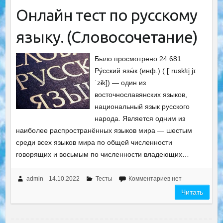
Онлайн тест по русскому
языку. (Словосочетание)
Было просмотрено 24 681
Ру́сский язы́к (инф.) ( [ˈruskʲɪi̯ jɪ
ˈzɨk]) — один из
восточнославянских языков,
национальный язык русского
народа. Является одним из
наиболее распространённых языков мира — шестым
среди всех языков мира по общей численности
говорящих и восьмым по численности владеющих…
admin
14.10.2022
Тесты
Комментариев нет
Читать