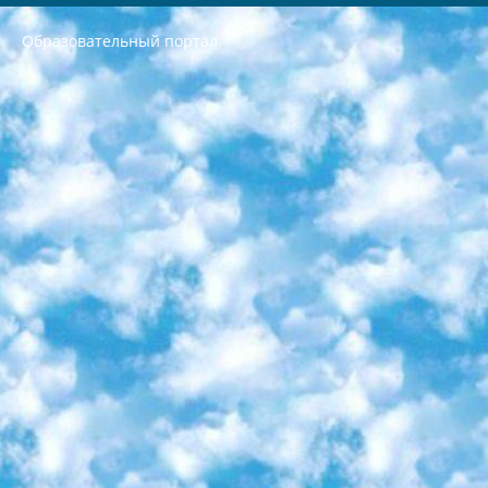
Образовательный портал
РЕСПУБЛИКА УЗБЕКИСТАН МИНИСТРЕРСТВО ДОШКОЛЬНОГО И ШКОЛЬНОГО ОБРАЗОВАНИЯ КОМАНДА в общеобразовательных учреждениях в 2023-2024 учебном году организация и проведение итоговой государственной аттестации обучающихся о Министра дошкольного и школьного образования Республики Узбекистан от 4 марта 2008 года (постановлением Минюста от 20 марта 2008 года № 1778 государственной регистрации) «Итоговое состояние учащихся общего среднего образования на основании положения об утверждении положения об аттестации общего среднего образования выпускной экзамен студентов в образовательных учреждениях в 2023-2024 учебном году В целях организации и прохождения аттестации приказываю: 1. Следующее: перечень предметов, по которым будет проводиться итоговая государственная аттестация и экзамен формы перевода согласно приложению 1; сертификаты международного образца, оценивающие уровень владения иностранными языками перечень согласно приложению 2; 2. Педагогический при специализированных образовательных учреждениях. научно-практический центр квалификации и международной оценки (Д.Давидова) 2024 г. До 25 марта: задания по предметам, по которым будет проводиться итоговая аттестация разработка и утверждение технических условий; итоговая аттестация на основании разработанного предметного задания разработка вопросов по предметам (устно и письменно), экзамен передача; общеобразовательные средние школы и специальные учебные заведения учащиеся выпускных классов школ и интернатов в агентской системе подготовка базы данных экзаменационных материалов и критериев оценки; перевод базы экзаменационных материалов на все языки обучения подать в Республиканский образовательный центр для изготовления; варианты экзаменов на основе разработанных контрольных материалов пусть будут поставлены задачи формирования. 3. Республиканский образовательный центр (Ш.Худайкулов) до 5 апреля 2024 года. до: база данных предоставленных экзаменационных материалов на все языки обучения перевод и экспертиза; для слепых, слабовидящих, глухих, слабослышащих и умственно отсталых детей учащиеся выпускных классов специализированных школ и школ-интернатов база данных экзаменационных материалов на всех преподаваемых языках подготовка критериев оценки; специализированные школы для умственно отсталых детей и технологии для учащихся выпускных классов школ-интернатов разработка соответствующих рекомендаций и критериев проведения ЕГЭ по естествознанию давать задания. 4. Педагогический при специализированных образовательных учреждениях. Научно-практический центр навыков и международной оценки (Д.Давидова), Республика образовательный центр (Худайкулов Ш.) итоговый государственный аттестационный экзамен ориентирован на творческое и логическое мышление при подготовке базы материалов учитывать введение заданий. 5. Следует отметить, что: сертификат государственного образца о знании общеобразовательного предмета и как минимум национальный уровень B1 по предметам на иностранных языках, указанным в Приложении 2. или международно признанный сертификат эквивалентного уровня студенты, изучающие определенный предмет, освобождаются от экзамена; по соответствующим предметам запланирована итоговая государственная аттестация за день до дня, путем жеребьевки Рабочей группой (в письменной форме по предметам, проводимым в форме) из числа сформированных вариантов выбрано 2 варианта; 2 выбранных варианта экзамена анонсированы на официальном сайте министерства и все выпускники по всей стране на основе этих вариантов проводит итоговую государственную аттестацию. 6. Государственное образование учащихся средних общеобразовательных учреждений. знания в соответствии с квалификационными требованиями, которые необходимо приобрести на основании стандартов итоговый (выпускной) контроль для 9 и 11 классов в целях тестирования Экзамены (далее – экзамены) состоят из предметов, перечисленных в приложении 1. будет сделано. 7. Экзамены пройдут с 26 мая по 15 июня 2024 г. (кроме науки физического воспитания). 8. Физическая для учащихся 9 классов общесредних образовательных учреждений. Экзамены по предмету «Образование, квалификация медицина» 1-6 мая 2024 года. сотрудники перевести под присмотр (с отклонениями в физическом или умственном развитии) специализированная школа для детей, школы-интернаты и со сколиозом школы-интернаты санаторного типа для больных детей исключены). 9. Он был слепым, слабовидящим и имел нарушения опорно-двигательного аппарата. экзамены в специализированных школах и интернатах для детей должны проводиться исходя из требований, предъявляемых к общеобразовательным учреждениям (физкультура кроме науки). 10. Специализированная школа для глухих и слабослышащих детей. и экзамены в интернатах и быть реализован в виде письменного теста по математике. 11. Специальность для умственно отсталых детей. Для 9 класса Родной язык и литературное письмо Государственный язык (язык обучения – узбекский). для неклассов) написано Математическое письмо Письменная/устная история Узбекистана Физическое воспитание практично Итоговый контроль Для 11 класса Написание родного языка и литературы (эссе) Математическое письмо Узбекский язык (обучение на узбекском языке) не посещающее общее среднее образование для учреждений)/Образовательное учреждение выбор письменный и устный Иностранный язык письменный/устный Письменная/устная история Узбекистана *По выбору студента:  Химия  Физика  Основы государственного права  География 10 бесплатных образовательных ресурсов - Мы составили подборку онлайн-проектов с интерактивными упражнениями, видеолекциями и статьями. Они помогут вам обрести новые и освежить старые знания бесплатно. 1. «ИНТУИТ» Старейшая образовательная площадка Рунета. Здесь вы найдёте сотни текстовых и видеокурсов на десятки различных тем — от программирования до психологии. Многие курсы подготовлены российскими университетами и крупными международными компаниями вроде Intel и Microsoft. Самостоятельное обучение бесплатное, но желающие могут оплатить услуги персональных наставников. 2. «Смартия» знакомит с актуальными профессиями и подсказывает, как им обучаться. Выбрав заинтересовавшую вас специальность — SMM-специалист, фотограф, веб-дизайнер или другую, — увидите список необходимых для неё умений. Чтобы вы могли освоить их самостоятельно, для каждого умения площадка отображает подборку ссылок на учебные материалы. Хотя «Смартия» ориентируется на русскоязычную аудиторию, часть контента всё же доступна только на английском. 3. «Лекторий Физтеха» Проект Московского физико-технического института (Физтеха). С его помощью вы можете смотреть онлайн серии лекций, записанные на видео в этом вузе. В числе доступных предметов — физика, биология, химия, информационные технологии и другие. К некоторым лекциям администрация ресурса прилагает готовые конспекты, которые можно скачивать в PDF-формате. 4. ITMOcourses Онлайн-площадка Санкт-Петербургского национального исследовательского университета информационных технологий, механики и оптики (ИТМО). Ресурс предоставляет свободный доступ к курсам, разработанным в этом вузе. Каталог материалов разбит на четыре категории: «Оптические системы и технологии», «Приборостроение и робототехника», «Информационные технологии» и «Биотехнологии». Курсы состоят из видеолекций, интерактивных демонстраций и заданий. 5. «КиберЛенинка» Электронная научная библиотека открытого доступа. Каталог площадки регулярно обрастает текстами статей из различных научных изданий. Сгруппированные по журналам и рубрикам публикации можно читать онлайн или скачивать целиком в PDF-формате. Проект нацелен на популяризацию науки за счёт открытого доступа к качественной информации. 6. «ПостНаука» На этом ресурсе публикуют подборки видеолекций, составленные экспертами из разных отраслей и объединённые общими темами. Среди них, к примеру, есть серии «Биоинформатика и геномика», «Культура средневековой Скандинавии» и Cinema Studies о теории кино. Каждая подборка лекций — логически связанная история, рассказанная экспертом от первого лица. Кроме того, на сайте появляются научно-образовательные статьи и тесты на разные темы. 7. «Newочём» Команда проекта «Newочём» отбирает самые интересные тексты из англоязычных СМИ и переводит те из них, за которые голосуют участники сообщества «ВКонтакте». По большей части это научно-популярные статьи. Редакторы придумывают лишь заголовки, в остальном содержание переводов соответствует оригиналам. Полные тексты можно читать прямо в социальной сети. 8. InternetUrok Онлайн-база материалов по основным дисциплинам школьной программы. Информация на сайте структурирована по классам, предметам и темам (урокам). Каждый урок состоит из видеолекций и конспектов. Есть также интерактивные тренажёры и тесты для закрепления пройденного материала. Даже если вы давно окончили школу, возможность повторить программу старших классов всегда может пригодиться. 9. Edutainme Ещё один ресурс об образовании. В отличие от Newtonew, как мне кажется, Edutainme больше ориентируется на представителей индустрии: педагогов, предпринимателей, разработчиков образовательных проектов. Но и любой, кто просто стремится к саморазвитию, найдёт на сайте много полезного и интересного для себя. Например, информацию о новых курсах и образовательных сервисах. 10. Newtonew Онлайн-медиа об образовании и обучении в широком смысле. Авторы Newtonew пишут об инструментах, заведениях, тактиках и стратегиях, которые помогают учить других и получать новые знания самостоятельно. На этой площадке вы найдёте новости, обзоры, аналитические мат