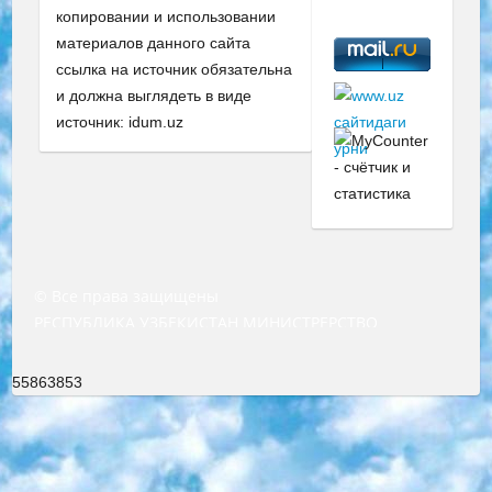
копировании и использовании
материалов данного сайта
ссылка на источник обязательна
и должна выглядеть в виде
источник: idum.uz
© Все права защищены
РЕСПУБЛИКА УЗБЕКИСТАН МИНИСТРЕРСТВО ДОШКОЛЬНОГО И ШКОЛЬНОГО ОБРАЗОВАНИЯ КОМАНДА в общеобразовательных учреждениях в 2023-2024 учебном году организация и проведение итоговой государственной аттестации обучающихся о Министра дошкольного и школьного образования Республики Узбекистан от 4 марта 2008 года (постановлением Минюста от 20 марта 2008 года № 1778 государственной регистрации) «Итоговое состояние учащихся общего среднего образования на основании положения об утверждении положения об аттестации общего среднего образования выпускной экзамен студентов в образовательных учреждениях в 2023-2024 учебном году В целях организации и прохождения аттестации приказываю: 1. Следующее: перечень предметов, по которым будет проводиться итоговая государственная аттестация и экзамен формы перевода согласно приложению 1; сертификаты международного образца, оценивающие уровень владения иностранными языками перечень согласно приложению 2; 2. Педагогический при специализированных образовательных учреждениях. научно-практический центр квалификации и международной оценки (Д.Давидова) 2024 г. До 25 марта: задания по предметам, по которым будет проводиться итоговая аттестация разработка и утверждение технических условий; итоговая аттестация на основании разработанного предметного задания разработка вопросов по предметам (устно и письменно), экзамен передача; общеобразовательные средние школы и специальные учебные заведения учащиеся выпускных классов школ и интернатов в агентской системе подготовка базы данных экзаменационных материалов и критериев оценки; перевод базы экзаменационных материалов на все языки обучения подать в Республиканский образовательный центр для изготовления; варианты экзаменов на основе разработанных контрольных материалов пусть будут поставлены задачи формирования. 3. Республиканский образовательный центр (Ш.Худайкулов) до 5 апреля 2024 года. до: база данных предоставленных экзаменационных материалов на все языки обучения перевод и экспертиза; для слепых, слабовидящих, глухих, слабослышащих и умственно отсталых детей учащиеся выпускных классов специализированных школ и школ-интернатов база данных экзаменационных материалов на всех преподаваемых языках подготовка критериев оценки; специализированные школы для умственно отсталых детей и технологии для учащихся выпускных классов школ-интернатов разработка соответствующих рекомендаций и критериев проведения ЕГЭ по естествознанию давать задания. 4. Педагогический при специализированных образовательных учреждениях. Научно-практический центр навыков и международной оценки (Д.Давидова), Республика образовательный центр (Худайкулов Ш.) итоговый государственный аттестационный экзамен ориентирован на творческое и логическое мышление при подготовке базы материалов учитывать введение заданий. 5. Следует отметить, что: сертификат государственного образца о знании общеобразовательного предмета и как минимум национальный уровень B1 по предметам на иностранных языках, указанным в Приложении 2. или международно признанный сертификат эквивалентного уровня студенты, изучающие определенный предмет, освобождаются от экзамена; по соответствующим предметам запланирована итоговая государственная аттестация за день до дня, путем жеребьевки Рабочей группой (в письменной форме по предметам, проводимым в форме) из числа сформированных вариантов выбрано 2 варианта; 2 выбранных варианта экзамена анонсированы на официальном сайте министерства и все выпускники по всей стране на основе этих вариантов проводит итоговую государственную аттестацию. 6. Государственное образование учащихся средних общеобразовательных учреждений. знания в соответствии с квалификационными требованиями, которые необходимо приобрести на основании стандартов итоговый (выпускной) контроль для 9 и 11 классов в целях тестирования Экзамены (далее – экзамены) состоят из предметов, перечисленных в приложении 1. будет сделано. 7. Экзамены пройдут с 26 мая по 15 июня 2024 г. (кроме науки физического воспитания). 8. Физическая для учащихся 9 классов общесредних образовательных учреждений. Экзамены по предмету «Образование, квалификация медицина» 1-6 мая 2024 года. сотрудники перевести под присмотр (с отклонениями в физическом или умственном развитии) специализированная школа для детей, школы-интернаты и со сколиозом школы-интернаты санаторного типа для больных детей исключены). 9. Он был слепым, слабовидящим и имел нарушения опорно-двигательного аппарата. экзамены в специализированных школах и интернатах для детей должны проводиться исходя из требований, предъявляемых к общеобразовательным учреждениям (физкультура кроме науки). 10. Специализированная школа для глухих и слабослышащих детей. и экзамены в интернатах и быть реализован в виде письменного теста по математике. 11. Специальность для умственно отсталых детей. Для 9 класса Родной язык и литературное письмо Государственный язык (язык обучения – узбекский). для неклассов) написано Математическое письмо Письменная/устная история Узбекистана Физическое воспитание практично Итоговый контроль Для 11 класса Написание родного языка и литературы (эссе) Математическое письмо Узбекский язык (обучение на узбекском языке) не посещающее общее среднее образование для учреждений)/Образовательное учреждение выбор письменный и устный Иностранный язык письменный/устный Письменная/устная история Узбекистана *По выбору студента:  Химия  Физика  Основы государственного права  География 10 бесплатных образовательных ресурсов - Мы составили подборку онлайн-проектов с интерактивными упражнениями, видеолекциями и статьями. Они помогут вам обрести новые и освежить старые знания бесплатно. 1. «ИНТУИТ» Старейшая образовательная площадка Рунета. Здесь вы найдёте сотни текстовых и видеокурсов на десятки различных тем — от программирования до психологии. Многие курсы подготовлены российскими университетами и крупными международными компаниями вроде Intel и Microsoft. Самостоятельное обучение бесплатное, но желающие могут оплатить услуги персональных наставников. 2. «Смартия» знакомит с актуальными профессиями и подсказывает, как им обучаться. Выбрав заинтересовавшую вас специальность — SMM-специалист, фотограф, веб-дизайнер или другую, — увидите список необходимых для неё умений. Чтобы вы могли освоить их самостоятельно, для каждого умения площадка отображает подборку ссылок на учебные материалы. Хотя «Смартия» ориентируется на русскоязычную аудиторию, часть контента всё же доступна только на английском. 3. «Лекторий Физтеха» Проект Московского физико-технического института (Физтеха). С его помощью вы можете смотреть онлайн серии лекций, записанные на видео в этом вузе. В числе доступных предметов — физика, биология, химия, информационные технологии и другие. К некоторым лекциям администрация ресурса прилагает готовые конспекты, которые можно скачивать в PDF-формате. 4. ITMOcourses Онлайн-площадка Санкт-Петербургского национального исследовательского университета информационных технологий, механики и оптики (ИТМО). Ресурс предоставляет свободный доступ к курсам, разработанным в этом вузе. Каталог материалов разбит на четыре категории: «Оптические системы и технологии», «Приборостроение и робототехника», «Информационные технологии» и «Биотехнологии». Курсы состоят из видеолекций, интерактивных демонстраций и заданий. 5. «КиберЛенинка» Электронная научная библиотека открытого доступа. Каталог площадки регулярно обрастает текстами статей из различных научных изданий. Сгруппированные по журналам и рубрикам публикации можно читать онлайн или скачивать целиком в PDF-формате. Проект нацелен на популяризацию науки за счёт открытого доступа к качественной информации. 6. «ПостНаука» На этом ресурсе публикуют подборки видеолекций, составленные экспертами из разных отраслей и объединённые общими темами. Среди них, к примеру, есть серии «Биоинформатика и геномика», «Культура средневековой Скандинавии» и Cinema Studies о теории кино. Каждая подборка лекций — логически связанная история, рассказанная экспертом от первого лица. Кроме того, на сайте появляются научно-образовательные статьи и тесты на разные темы. 7. «Newочём» Команда проекта «Newочём» отбирает самые интересные тексты из англоязычных СМИ и переводит те из них, за которые голосуют участники сообщества «ВКонтакте». По большей части это научно-популярные статьи. Редакторы придумывают лишь заголовки, в остальном содержание переводов соответствует оригиналам. Полные тексты можно читать прямо в социальной сети. 8. InternetUrok Онлайн-база материалов по основным дисциплинам школьной программы. Информация на сайте структурирована по классам, предметам и темам (урокам). Каждый урок состоит из видеолекций и конспектов. Есть также интерактивные тренажёры и тесты для закрепления пройденного материала. Даже если вы давно окончили школу, возможность повторить программу старших классов всегда может пригодиться. 9. Edutainme Ещё один ресурс об образовании. В отличие от Newtonew, как мне кажется, Edutainme больше ориентируется на представителей индустрии: педагогов, предпринимателей, разработчиков образовательных проектов. Но и любой, кто просто стремится к саморазвитию, найдёт на сайте много полезного и интересного для себя. Например, информацию о новых курсах и образовательных сервисах. 10. Newtonew Онлайн-медиа об образовании и обучении в широком смысле. Авторы Newtonew пишут об инструментах, заведениях, тактиках и стратегиях, которые помогают учить других и получать новые знания самостоятельно. На этой площадке вы найдёте новости, обзоры, аналитические мате
55863853