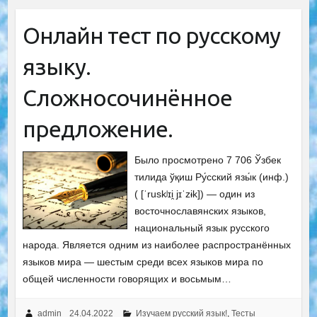
Онлайн тест по русскому
языку.
Сложносочинённое
предложение.
Было просмотрено 7 706 Ўзбек
тилида ўқиш Ру́сский язы́к (инф.)
( [ˈruskʲɪi̯ jɪˈzɨk]) — один из
восточнославянских языков,
национальный язык русского
народа. Является одним из наиболее распространённых
языков мира — шестым среди всех языков мира по
общей численности говорящих и восьмым…
admin
24.04.2022
Изучаем русский язык!
,
Тесты