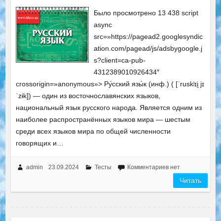
Было просмотрено 13 438 script
async
src=»https://pagead2.googlesyndic
ation.com/pagead/js/adsbygoogle.j
s?client=ca-pub-
4312389010926434″
crossorigin=»anonymous»> Ру́сский язы́к (инф.) ( [ˈruskʲɪi̯ jɪ
ˈzɨk]) — один из восточнославянских языков,
национальный язык русского народа. Является одним из
наиболее распространённых языков мира — шестым
среди всех языков мира по общей численности
говорящих и…
admin
23.09.2024
Тесты
Комментариев нет
Читать