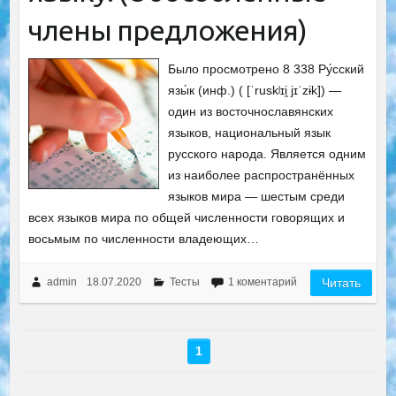
члены предложения)
Было просмотрено 8 338 Ру́сский
язы́к (инф.) ( [ˈruskʲɪi̯ jɪˈzɨk]) —
один из восточнославянских
языков, национальный язык
русского народа. Является одним
из наиболее распространённых
языков мира — шестым среди
всех языков мира по общей численности говорящих и
восьмым по численности владеющих…
admin
18.07.2020
Тесты
1 коментарий
Читать
1