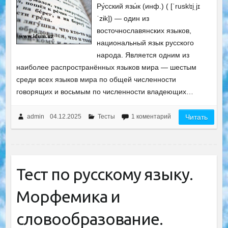
Ру́сский язы́к (инф.) ( [ˈruskʲɪi̯ jɪ
ˈzɨk]) — один из
восточнославянских языков,
национальный язык русского
народа. Является одним из
наиболее распространённых языков мира — шестым
среди всех языков мира по общей численности
говорящих и восьмым по численности владеющих…
admin
04.12.2025
Тесты
1 коментарий
Читать
Тест по русскому языку.
Морфемика и
словообразование.