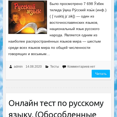
Было просмотрено 7 698 Ўзбек
тилида ўқиш Ру́сский язы́к (инф.)
( [ˈruskʲɪi̯ jɪˈzɨk]) — один из
восточнославянских языков,
национальный язык русского
народа. Является одним из
наиболее распространённых языков мира — шестым
среди всех языков мира по общей численности
говорящих и восьмым…
admin
14.08.2020
Тесты
Комментариев нет
Читать
Онлайн тест по русскому
языку. (Обособленные