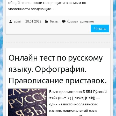
общей численности говорящих и восьмым по
численности владеющих…
admin
28.01.2022
Тесты
Комментариев нет
Читать
Онлайн тест по русскому
языку. Орфография.
Правописание приставок.
Было просмотрено 5 554 Ру́сский
язы́к (инф.) ( [ˈruskʲɪi̯ jɪˈzɨk]) —
один из восточнославянских
языков, национальный язык