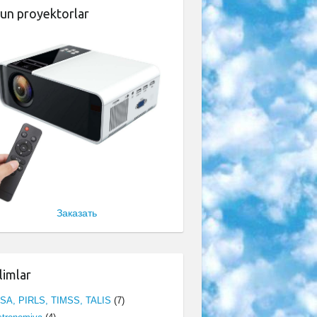
un proyektorlar
Заказать
limlar
ISA, PIRLS, TIMSS, TALIS
(7)