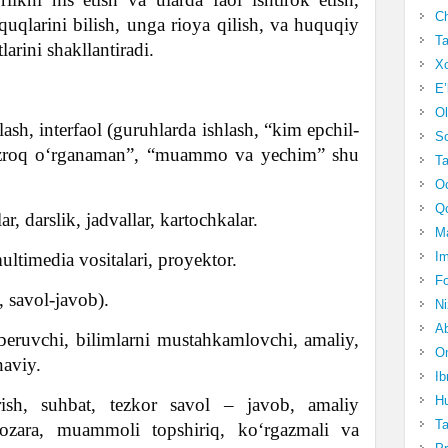
Ch
uqlarini bilish, unga rioya qilish, va huquqiy
Ta
arini shakllantiradi.
Xo
E’
Ol
ash, interfaol (guruhlarda ishlash, “kim epchil-
S
ezroq o‘rganaman”, “muammo va yechim” shu
Ta
Oc
Qo
r, darslik, jadvallar, kartochkalar.
Ma
timedia vositalari, proyektor.
Im
Fo
, savol-javob).
N
Ab
eruvchi, bilimlarni mustahkamlovchi, amaliy,
Om
naviy.
Ib
Hu
ish, suhbat, tezkor savol – javob, amaliy
T
nozara, muammoli topshiriq, ko‘rgazmali va