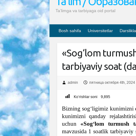
Ta’lim / Образов
Ta’limga va tarbiyaga oid portal
Bosh sahifa
Universitetlar
Darslikla
«Sog‘lom turmush
tarbiyaviy soat (d
admin
пятница октября 4th, 2024
Ko‘rishlar soni
9,895
Bizning sog‘ligimiz kunimizni 
kunimizni qanday rejalashtiri
uchun
«Sog‘lom turmush ta
mavzusida 1 soatlik tarbiyaviy 