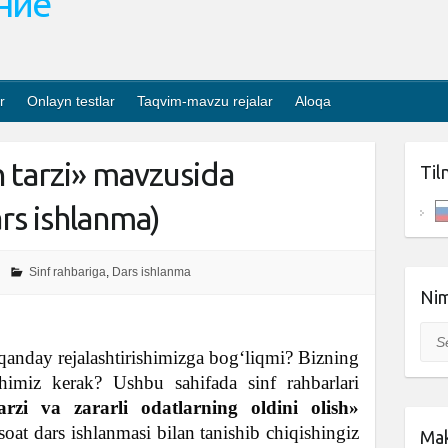
ание
r
Onlayn testlar
Taqvim-mavzu rejalar
Aloqa
 tarzi» mavzusida
Til
ars ishlanma)
Sinf rahbariga
,
Dars ishlanma
Nim
Sea
qanday rejalashtirishimizga bog‘liqmi? Bizning
shimiz kerak? Ushbu sahifada sinf rahbarlari
rzi va zararli odatlarning oldini olish»
soat dars ishlanmasi bilan tanishib chiqishingiz
Mak