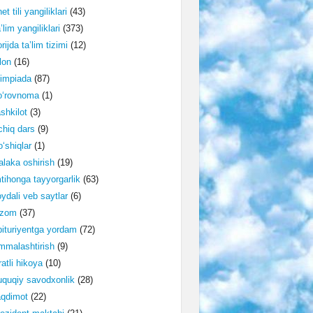
et tili yangiliklari
(43)
’lim yangiliklari
(373)
rijda ta’lim tizimi
(12)
lon
(16)
impiada
(87)
o‘rovnoma
(1)
shkilot
(3)
hiq dars
(9)
‘shiqlar
(1)
laka oshirish
(19)
tihonga tayyorgarlik
(63)
ydali veb saytlar
(6)
izom
(37)
ituriyentga yordam
(72)
malashtirish
(9)
ratli hikoya
(10)
quqiy savodxonlik
(28)
aqdimot
(22)