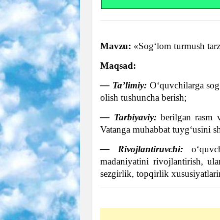
Mavzu:
«Sog‘lom turmush tarzi 
Maqsad:
— Ta’limiy:
O‘quvchilarga sog‘l
olish tushuncha berish;
— Tarbiyaviy:
berilgan rasm va
Vatanga muhabbat tuyg‘usini sha
— Rivojlantiruvchi:
o‘quvchi
madaniyatini rivojlantirish, ula
sezgirlik, topqirlik xususiyatlari