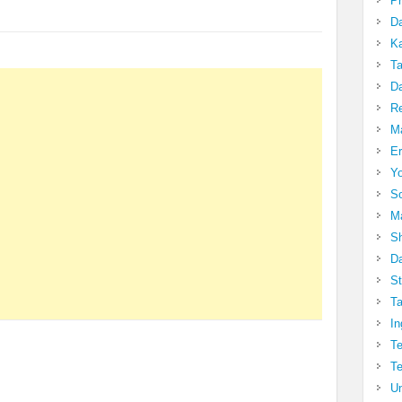
Pr
Da
Ka
Ta
Da
R
Ma
Er
Yo
So
Ma
Sh
Da
St
Ta
In
Te
Te
Un