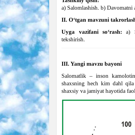
Tashkiliy qism:
a) Salomlashish. b) Davomatni an
II. O‘tgan mavzuni takrorlas
Uyga vazifani so‘rash:
a) S
tekshirish.
III. Yangi mavzu bayoni
Salomatlik – inson kamolotin
shaxsning hech kim dahl qila 
shaxsiy va jamiyat hayotida faol 