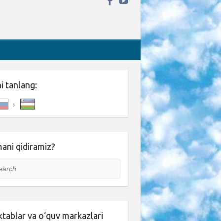
ni tanlang:
ani qidiramiz?
rch
tablar va o‘quv markazlari