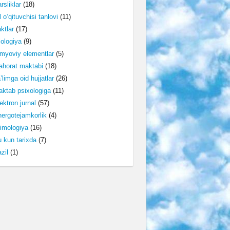
rsliklar
(18)
l o‘qituvchisi tanlovi
(11)
ktlar
(17)
lologiya
(9)
myoviy elementlar
(5)
horat maktabi
(18)
’limga oid hujjatlar
(26)
ktab psixologiga
(11)
ektron jurnal
(57)
ergotejamkorlik
(4)
imologiya
(16)
 kun tarixda
(7)
zil
(1)