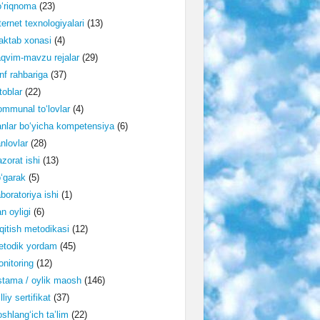
‘riqnoma
(23)
ternet texnologiyalari
(13)
ktab xonasi
(4)
qvim-mavzu rejalar
(29)
nf rahbariga
(37)
toblar
(22)
mmunal to‘lovlar
(4)
nlar bo‘yicha kompetensiya
(6)
nlovlar
(28)
zorat ishi
(13)
‘garak
(5)
boratoriya ishi
(1)
n oyligi
(6)
qitish metodikasi
(12)
etodik yordam
(45)
nitoring
(12)
tama / oylik maosh
(146)
lliy sertifikat
(37)
shlang‘ich ta’lim
(22)