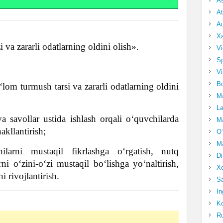
A
At
Au
Xa
va zararli odatlarning oldini olish».
Vi
Sp
Vi
Bo
om turmush tarsi va zararli odatlarning oldini
Ma
La
 savollar ustida ishlash orqali o‘quvchilarda
Ma
kllantirish;
O‘
Ma
larni mustaqil fikrlashga o‘rgatish, nutq
Di
rni o‘zini-o‘zi mustaqil bo‘lishga yo‘naltirish,
Xo
ni rivojlantirish.
Sa
In
Ko
Ru