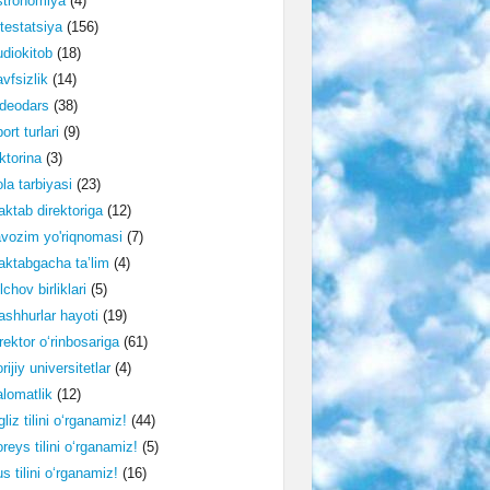
stronomiya
(4)
testatsiya
(156)
diokitob
(18)
vfsizlik
(14)
deodars
(38)
ort turlari
(9)
ktorina
(3)
la tarbiyasi
(23)
ktab direktoriga
(12)
vozim yo'riqnomasi
(7)
ktabgacha ta’lim
(4)
lchov birliklari
(5)
shhurlar hayoti
(19)
rektor o‘rinbosariga
(61)
rijiy universitetlar
(4)
lomatlik
(12)
gliz tilini o‘rganamiz!
(44)
reys tilini o‘rganamiz!
(5)
s tilini o‘rganamiz!
(16)