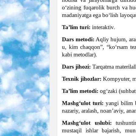
o‘zining fuqarolik burch va huq
madaniyatga ega bo‘lish layoqatl
Ta’lim turi:
interaktiv.
Dars metodi:
Aqliy hujum, aral
u, kim chaqqon”, “ko‘rsam t
kabi metodlar).
Dars jihozi:
Tarqatma materilalla
Texnik jihozlar:
Kompyuter, mul
Ta’lim metodi:
og‘zaki (suhbat
Mashg‘ulot turi:
yangi bilim b
nazariy, aralash, noan’aviy, ana
Mashg‘ulot uslubi:
tushuntir
mustaqil ishlar bajarish, mu