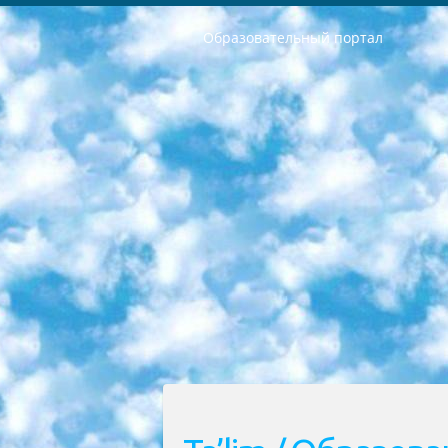
Образовательный портал
РЕСПУБЛИКА УЗБЕКИСТАН МИНИСТРЕРСТВО ДОШКОЛЬНОГО И ШКОЛЬНОГО ОБРАЗОВАНИЯ КОМАНДА в общеобразовательных учреждениях в 2023-2024 учебном году организация и проведение итоговой государственной аттестации обучающихся о Министра дошкольного и школьного образования Республики Узбекистан от 4 марта 2008 года (постановлением Минюста от 20 марта 2008 года № 1778 государственной регистрации) «Итоговое состояние учащихся общего среднего образования на основании положения об утверждении положения об аттестации общего среднего образования выпускной экзамен студентов в образовательных учреждениях в 2023-2024 учебном году В целях организации и прохождения аттестации приказываю: 1. Следующее: перечень предметов, по которым будет проводиться итоговая государственная аттестация и экзамен формы перевода согласно приложению 1; сертификаты международного образца, оценивающие уровень владения иностранными языками перечень согласно приложению 2; 2. Педагогический при специализированных образовательных учреждениях. научно-практический центр квалификации и международной оценки (Д.Давидова) 2024 г. До 25 марта: задания по предметам, по которым будет проводиться итоговая аттестация разработка и утверждение технических условий; итоговая аттестация на основании разработанного предметного задания разработка вопросов по предметам (устно и письменно), экзамен передача; общеобразовательные средние школы и специальные учебные заведения учащиеся выпускных классов школ и интернатов в агентской системе подготовка базы данных экзаменационных материалов и критериев оценки; перевод базы экзаменационных материалов на все языки обучения подать в Республиканский образовательный центр для изготовления; варианты экзаменов на основе разработанных контрольных материалов пусть будут поставлены задачи формирования. 3. Республиканский образовательный центр (Ш.Худайкулов) до 5 апреля 2024 года. до: база данных предоставленных экзаменационных материалов на все языки обучения перевод и экспертиза; для слепых, слабовидящих, глухих, слабослышащих и умственно отсталых детей учащиеся выпускных классов специализированных школ и школ-интернатов база данных экзаменационных материалов на всех преподаваемых языках подготовка критериев оценки; специализированные школы для умственно отсталых детей и технологии для учащихся выпускных классов школ-интернатов разработка соответствующих рекомендаций и критериев проведения ЕГЭ по естествознанию давать задания. 4. Педагогический при специализированных образовательных учреждениях. Научно-практический центр навыков и международной оценки (Д.Давидова), Республи