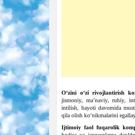
O‘zini o‘zi rivojlantirish k
jismoniy, ma’naviy, ruhiy, int
intilish, hayoti davomida must
qila olish ko‘nikmalarini egalla
Ijtimoiy faol fuqarolik komp
hodisa va jarayonlarga daxldor