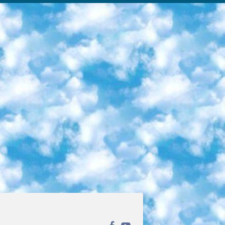
ека открытого доступа. Каталог площадки регулярно обрастает текстами статей из различных научных изданий. Сгруппированные по журналам и рубрикам публикации можно читать онлайн или скачивать целиком в PDF-формате. Проект нацелен на популяризацию науки за счёт открытого доступа к качественной информации. 6. «ПостНаука» На этом ресурсе публикуют подборки видеолекций, составленные экспертами из разных отраслей и объединённые общими темами. Среди них, к примеру, есть серии «Биоинформатика и геномика», «Культура средневековой Скандинавии» и Cinema Studies о теории кино. Каждая подборка лекций — логически связанная история, рассказанная экспертом от первого лица. Кроме того, на сайте появляются научно-образовательные статьи и тесты на разные темы. 7. «Newочём» Команда проекта «Newочём» отбирает самые интересные тексты из англоязычных СМИ и переводит те из них, за которые голосуют участники сообщества «ВКонтакте». По большей части это научно-популярные статьи. Редакторы придумывают лишь заголовки, в остальном содержание переводов соответствует оригиналам. Полные тексты можно читать прямо в социальной сети. 8. InternetUrok Онлайн-база материалов по основным дисциплинам школьной программы. Информация на сайте структурирована по классам, предметам и темам (урокам). Каждый урок состоит из видеолекций и конспектов. Есть также интерактивные тренажёры и тесты для закрепления пройденного материала. Даже если вы давно окончили школу, возможность повторить программу старших классов всегда может пригодиться. 9. Edutainme Ещё один ресурс об образовании. В отличие от Newtonew, как мне кажется, Edutainme больше ориентируется на представителей индустрии: педагогов, предпринимателей, разработчиков образовательных проектов. Но и любой, кто просто стремится к саморазвитию, найдёт на сайте много полезного и интересного для себя. Например, информацию о новых курсах и образовательных сервисах. 10. Newtonew Онлайн-медиа об образовании и обучении в широком смысле. Авторы Newtonew пишут об инструментах, заведениях, тактиках и стратегиях, которые помогают учить других и получать новые знания самостоятельно. На этой площадке вы найдёте новости, обзоры, аналитические мат