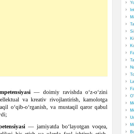
Yo
In
Ma
Ta
Si
Ki
Ko
Fa
Ta
Na
To
La
Fa
ompetensiyasi
— doimiy ravishda o‘z-o‘zini
O'
ellektual va kreativ rivojlantirish, kamolotga
M
aqil o‘qib-o‘rganish, va mustaqil qaror qabul
Mo
ydi;
Us
Mi
etensiyasi
— jamiyatda bo‘layotgan voqea,
Bo
likni his etish va ularda faol ishtirok etish,