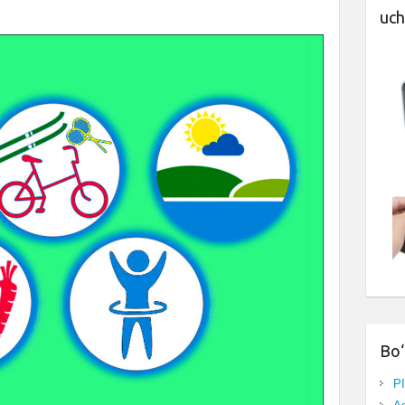
uch
Bo‘
P