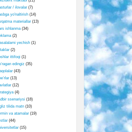
ezident maktabi
(21)
sturlar / ilovalar
(7)
sbga yo'naltirish
(14)
rqatma materiallar
(13)
rs ishlanma
(34)
eklama
(2)
salalarni yechish
(1)
taklar
(2)
shlar ittifoqi
(1)
‘ragan edingiz
(35)
qolalar
(43)
e’rlar
(13)
vlatlar
(12)
rategiya
(4)
dbir ssenariysi
(18)
gliz tilida matn
(10)
rmin va atamalar
(19)
stlar
(44)
iversitetlar
(15)