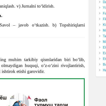
Da
iqlash. v) Jurnalni to‘ldirish.
Yi
Fa
h.
Fi
avol – javob o‘tkazish. b) Topshiriqlarni
Ki
Ma
Ta
Ma
El
En
ing muhim tarkibiy qismlaridan biri bo‘lib,
Et
Bu
olmaydigan huquqi, o‘z-o‘zini rivojlantirish,
Ha
ishtirok etishi garovidir.