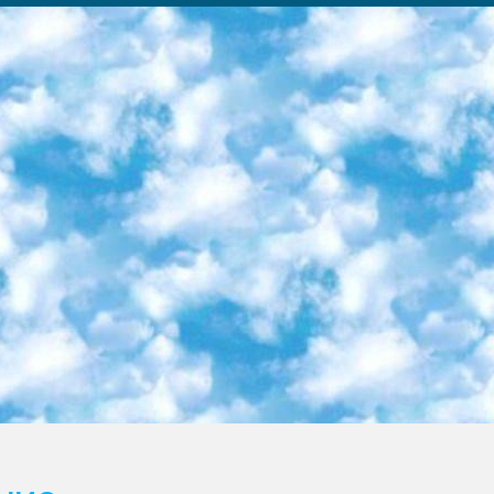
ка образовательный центр (Худайкулов Ш.) итоговый государственный аттестационный экзамен ориентирован на творческое и логическое мышление при подготовке базы материалов учитывать введение заданий. 5. Следует отметить, что: сертификат государственного образца о знании общеобразовательного предмета и как минимум национальный уровень B1 по предметам на иностранных языках, указанным в Приложении 2. или международно признанный сертификат эквивалентного уровня студенты, изучающие определенный предмет, освобождаются от экзамена; по соответствующим предметам запланирована итоговая государственная аттестация за день до дня, путем жеребьевки Рабочей группой (в письменной форме по предметам, проводимым в форме) из числа сформированных вариантов выбрано 2 варианта; 2 выбранных варианта экзамена анонсированы на официальном сайте министерства и все выпускники по всей стране на основе этих вариантов проводит итоговую государственную аттестацию. 6. Государственное образование учащихся средних общеобразовательных учреждений. знания в соответствии с квалификационными требованиями, которые необходимо приобрести на основании стандартов итоговый (выпускной) контроль для 9 и 11 классов в целях тестирования Экзамены (далее – экзамены) состоят из предметов, перечисленных в приложении 1. будет сделано. 7. Экзамены пройдут с 26 мая по 15 июня 2024 г. (кроме науки физического воспитания). 8. Физическая для учащихся 9 классов общесредних образовательных учреждений. Экзамены по предмету «Образование, квалификация медицина» 1-6 мая 2024 года. сотрудники перевести под присмотр (с отклонениями в физическом или умственном развитии) специализированная школа для детей, школы-интернаты и со сколиозом школы-интернаты санаторного типа для больных детей исключены). 9. Он был слепым, слабовидящим и имел нарушения опорно-двигательного аппарата. экзамены в специализированных школах и интернатах для детей должны проводиться исходя из требований, предъявляемых к общеобразовательным учреждениям (физкультура кроме науки). 10. Специализированная школа для глухих и слабослышащих детей. и экзамены в интернатах и быть реализован в виде письменного теста по математике. 11. Специальность для умственно отсталых детей. Для 9 класса Родной язык и литературное письмо Государственный язык (язык обучения – узбекский). для неклассов) написано Математическое письмо Письменная/устная история Узбекистана Физическое воспитание практично Итоговый контроль Для 11 класса Написание родного языка и литературы (эссе) Математическое письмо Узбекский язык (обучение на узбекском языке) не посещающее общее среднее образование для учреждений)/Образовательное учреждение выбор письменный и устный Иностранный язык письменный/устный Письменная/устная история Узбекистана *По выбору студента:  Химия  Физика  Основы государственного права  География 10 бесплатных образовательных ресурсов - Мы составили подборку онлайн-проектов с интерактивными упражнениями, видеолекциями и статьями. Они помогут вам обрести новые и освежить старые знания бесплатно. 1. «ИНТУИТ» Старейшая образовательная площадка Рунета. Здесь вы найдёте сотни текстовых и видеокурсов на десятки различных тем — от программирования до психологии. Многие курсы подготовлены российскими университетами и крупными международными компаниями вроде Intel и Microsoft. Самостоятельное обучение бесплатное, но желающие могут оплатить услуги персональных наставников. 2. «Смартия» знакомит с актуальными профессиями и подсказывает, как им обучаться. Выбрав заинтересовавшую вас специальность — SMM-специалист, фотограф, веб-дизайнер или другую, — увидите список необходимых для неё умений. Чтобы вы могли освоить их самостоятельно, для каждого умения площадка отображает подборку ссылок на учебные материалы. Хотя «Смартия» ориентируется на русскоязычную аудиторию, часть контента всё же доступна только на английском. 3. «Лекторий Физтеха» Проект Московского физико-технического института (Физтеха). С его помощью вы можете смотреть онлайн серии лекций, записанные на видео в этом вузе. В числе доступных предметов — физика, биология, химия, информационные технологии и другие. К некоторым лекциям администрация ресурса прилагает готовые конспекты, которые можно скачивать в PDF-формате. 4. ITMOcourses Онлайн-площадка Санкт-Петербургского национального исследовательского университета информационных технологий, механики и оптики (ИТМО). Ресурс предоставляет свободный доступ к курсам, разработанным в этом вузе. Каталог материалов разбит на четыре категории: «Оптические системы и технологии», «Приборостроение и робототехника», «Информационные технологии» и «Биотехнологии». Курсы состоят из видеолекций, интерактивных демонстраций и заданий. 5. «КиберЛенинка» Электронная научная библиот