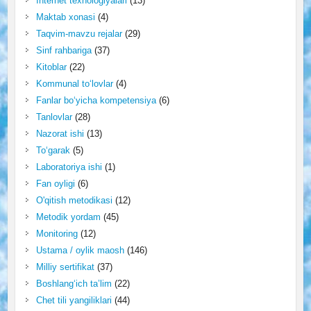
Internet texnologiyalari
(13)
Maktab xonasi
(4)
Taqvim-mavzu rejalar
(29)
Sinf rahbariga
(37)
Kitoblar
(22)
Kommunal to‘lovlar
(4)
Fanlar bo‘yicha kompetensiya
(6)
Tanlovlar
(28)
Nazorat ishi
(13)
To‘garak
(5)
Laboratoriya ishi
(1)
Fan oyligi
(6)
O'qitish metodikasi
(12)
Metodik yordam
(45)
Monitoring
(12)
Ustama / oylik maosh
(146)
Milliy sertifikat
(37)
Boshlang‘ich ta’lim
(22)
Chet tili yangiliklari
(44)