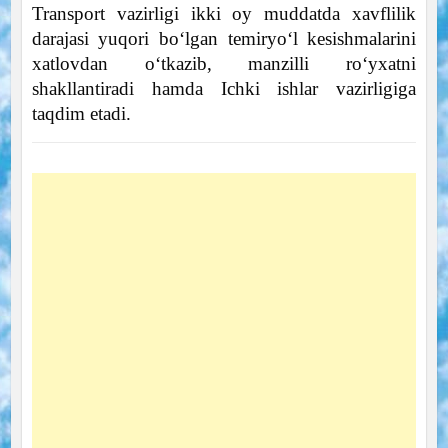
Transport vazirligi ikki oy muddatda xavflilik
darajasi yuqori bo‘lgan temiryo‘l kesishmalarini
xatlovdan o‘tkazib, manzilli ro‘yxatni
shakllantiradi hamda Ichki ishlar vazirligiga
taqdim etadi.