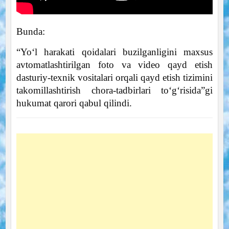
Bunda:
“Yo‘l harakati qoidalari buzilganligini maxsus
avtomatlashtirilgan foto va video qayd etish
dasturiy-texnik vositalari orqali qayd etish tizimini
takomillashtirish chora-tadbirlari to‘g‘risida”gi
hukumat qarori qabul qilindi.