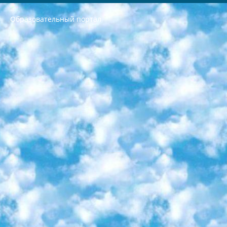
Образовательный портал
РЕСПУБЛИКА УЗБЕКИСТАН МИНИСТРЕРСТВО ДОШКОЛЬНОГО И ШКОЛЬНОГО ОБРАЗОВАНИЯ КОМАНДА в общеобразовательных учреждениях в 2023-2024 учебном году организация и проведение итоговой государственной аттестации обучающихся о Министра дошкольного и школьного образования Республики Узбекистан от 4 марта 2008 года (постановлением Минюста от 20 марта 2008 года № 1778 государственной регистрации) «Итоговое состояние учащихся общего среднего образования на основании положения об утверждении положения об аттестации общего среднего образования выпускной экзамен студентов в образовательных учреждениях в 2023-2024 учебном году В целях организации и прохождения аттестации приказываю: 1. Следующее: перечень предметов, по которым будет проводиться итоговая государственная аттестация и экзамен формы перевода согласно приложению 1; сертификаты международного образца, оценивающие уровень владения иностранными языками перечень согласно приложению 2; 2. Педагогический при специализированных образовательных учреждениях. научно-практический центр квалификации и международной оценки (Д.Давидова) 2024 г. До 25 марта: задания по предметам, по которым будет проводиться итоговая аттестация разработка и утверждение технических условий; итоговая аттестация на основании разработанного предметного задания разработка вопросов по предметам (устно и письменно), экзамен передача; общеобразовательные средние школы и специальные учебные заведения учащиеся выпускных классов школ и интернатов в агентской системе подготовка базы данных экзаменационных материалов и критериев оценки; перевод базы экзаменационных материалов на все языки обучения подать в Республиканский образовательный центр для изготовления; варианты экзаменов на основе разработанных контрольных материалов пусть будут поставлены задачи формирования. 3. Республиканский образовательный центр (Ш.Худайкулов) до 5 апреля 2024 года. до: база данных предоставленных экзаменационных материалов на все языки обучения перевод и экспертиза; для слепых, слабовидящих, глухих, слабослышащих и умственно отсталых детей учащиеся выпускных классов специализированных школ и школ-интернатов база данных экзаменационных материалов на всех преподаваемых языках подготовка критериев оценки; специализированные школы для умственно отсталых детей и технологии для учащихся выпускных классов школ-интернатов разработка соответствующих рекомендаций и критериев проведения ЕГЭ по естествознанию давать задания. 4. Педагогический при специализированных образовательных учреждениях. Научно-практический центр навыков и международной оценки (Д.Давидова), Республика образовательный центр (Худайкулов Ш.) итоговый государственный аттестационный экзамен ориентирован на творческое и логическое мышление при подготовке базы материалов учитывать введение заданий. 5. Следует отметить, что: сертификат государственного образца о знании общеобразовательного предмета и как минимум национальный уровень B1 по предметам на иностранных языках, указанным в Приложении 2. или международно признанный сертификат эквивалентного уровня студенты, изучающие определенный предмет, освобождаются от экзамена; по соответствующим предметам запланирована итоговая государственная аттестация за день до дня, путем жеребьевки Рабочей группой (в письменной форме по предметам, проводимым в форме) из числа сформированных вариантов выбрано 2 варианта; 2 выбранных варианта экзамена анонсированы на официальном сайте министерства и все выпускники по всей стране на основе этих вариантов проводит итоговую государственную аттестацию. 6. Государственное образование учащихся средних общеобразовательных учреждений. знания в соответствии с квалификационными требованиями, которые необходимо приобрести на основании стандартов итоговый (выпускной) контроль для 9 и 11 классов в целях тестирования Экзамены (далее – экзамены) состоят из предметов, перечисленных в приложении 1. будет сделано. 7. Экзамены пройдут с 26 мая по 15 июня 2024 г. (кроме науки физического воспитания). 8. Физическая для учащихся 9 классов общесредних образовательных учреждений. Экзамены по предмету «Образование, квалификация медицина» 1-6 мая 2024 года. сотрудники перевести под присмотр (с отклонениями в физическом или умственном развитии) специализированная школа для детей, школы-интернаты и со сколиозом школы-интернаты санаторного типа для больных детей исключены). 9. Он был слепым, слабовидящим и имел нарушения опорно-двигательного аппарата. экзамены в специализированных школах и интернатах для детей должны проводиться исходя из требований, предъявляемых к общеобразовательным учреждениям (физкультура кроме науки). 10. Специализированная школа для глухих и слабослышащих детей. и экзамены в интернатах и быть реализован в виде письменного теста по математике. 11. Специальность для умственно отсталых детей. Для 9 класса Родной язык и литературное письмо Государственный язык (язык обучения – узбекский). для неклассов) написано Математическое письмо Письменная/устная история Узбекистана Физическое воспитание практично Итоговый контроль Для 11 класса Написание родного языка и литературы (эссе) Математическое письмо Узбекский язык (обучение на узбекском языке) не посещающее общее среднее образование для учреждений)/Образовательное учреждение выбор письменный и устный Иностранный язык письменный/устный Письменная/устная история Узбекистана *По выбору студента:  Химия  Физика  Основы государственного права  География 10 бесплатных образовательных ресурсов - Мы составили подборку онлайн-проектов с интерактивными упражнениями, видеолекциями и статьями. Они помогут вам обрести новые и освежить старые знания бесплатно. 1. «ИНТУИТ» Старейшая образовательная площадка Рунета. Здесь вы найдёте сотни текстовых и видеокурсов на десятки различных тем — от программирования до психологии. Многие курсы подготовлены российскими университетами и крупными международными компаниями вроде Intel и Microsoft. Самостоятельное обучение бесплатное, но желающие могут оплатить услуги персональных наставников. 2. «Смартия» знакомит с актуальными профессиями и подсказывает, как им обучаться. Выбрав заинтересовавшую вас специальность — SMM-специалист, фотограф, веб-дизайнер или другую, — увидите список необходимых для неё умений. Чтобы вы могли освоить их самостоятельно, для каждого умения площадка отображает подборку ссылок на учебные материалы. Хотя «Смартия» ориентируется на русскоязычную аудиторию, часть контента всё же доступна только на английском. 3. «Лекторий Физтеха» Проект Московского физико-технического института (Физтеха). С его помощью вы можете смотреть онлайн серии лекций, записанные на видео в этом вузе. В числе доступных предметов — физика, биология, химия, информационные технологии и другие. К некоторым лекциям администрация ресурса прилагает готовые конспекты, которые можно скачивать в PDF-формате. 4. ITMOcourses Онлайн-площадка Санкт-Петербургского национального исследовательского университета информационных технологий, механики и оптики (ИТМО). Ресурс предоставляет свободный доступ к курсам, разработанным в этом вузе. Каталог материалов разбит на четыре категории: «Оптические системы и технологии», «Приборостроение и робототехника», «Информационные технологии» и «Биотехнологии». Курсы состоят из видеолекций, интерактивных демонстраций и заданий. 5. «КиберЛенинка» Электронная научная библиотека открытого доступа. Каталог площадки регулярно обрастает текстами статей из различных научных изданий. Сгруппированные по журналам и рубрикам публикации можно читать онлайн или скачивать целиком в PDF-формате. Проект нацелен на популяризацию науки за счёт открытого доступа к качественной информации. 6. «ПостНаука» На этом ресурсе публикуют подборки видеолекций, составленные экспертами из разных отраслей и объединённые общими темами. Среди них, к примеру, есть серии «Биоинформатика и геномика», «Культура средневековой Скандинавии» и Cinema Studies о теории кино. Каждая подборка лекций — логически связанная история, рассказанная экспертом от первого лица. Кроме того, на сайте появляются научно-образовательные статьи и тесты на разные темы. 7. «Newочём» Команда проекта «Newочём» отбирает самые интересные тексты из англоязычных СМИ и переводит те из них, за которые голосуют участники сообщества «ВКонтакте». По большей части это научно-популярные статьи. Редакторы придумывают лишь заголовки, в остальном содержание переводов соответствует оригиналам. Полные тексты можно читать прямо в социальной сети. 8. InternetUrok Онлайн-база материалов по основным дисциплинам школьной программы. Информация на сайте структурирована по классам, предметам и темам (урокам). Каждый урок состоит из видеолекций и конспектов. Есть также интерактивные тренажёры и тесты для закрепления пройденного материала. Даже если вы давно окончили школу, возможность повторить программу старших классов всегда может пригодиться. 9. Edutainme Ещё один ресурс об образовании. В отличие от Newtonew, как мне кажется, Edutainme больше ориентируется на представителей индустрии: педагогов, предпринимателей, разработчиков образовательных проектов. Но и любой, кто просто стремится к саморазвитию, найдёт на сайте много полезного и интересного для себя. Например, информацию о новых курсах и образовательных сервисах. 10. Newtonew Онлайн-медиа об образовании и обучении в широком смысле. Авторы Newtonew пишут об инструментах, заведениях, тактиках и стратегиях, которые помогают учить других и получать новые знания самостоятельно. На этой площадке вы найдёте новости, обзоры, аналитические мат