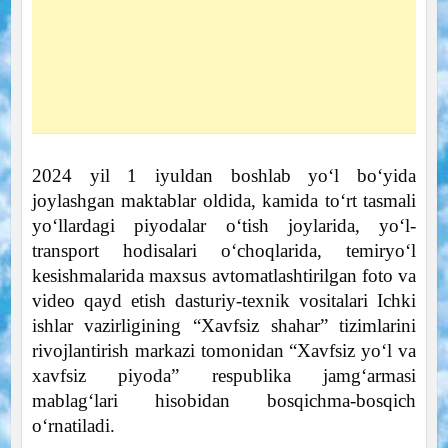
2024 yil 1 iyuldan boshlab yo‘l bo‘yida
joylashgan maktablar oldida, kamida to‘rt tasmali
yo‘llardagi piyodalar o‘tish joylarida, yo‘l-
transport hodisalari o‘choqlarida, temiryo‘l
kesishmalarida maxsus avtomatlashtirilgan foto va
video qayd etish dasturiy-texnik vositalari Ichki
ishlar vazirligining “Xavfsiz shahar” tizimlarini
rivojlantirish markazi tomonidan “Xavfsiz yo‘l va
xavfsiz piyoda” respublika jamg‘armasi
mablag‘lari hisobidan bosqichma-bosqich
o‘rnatiladi.