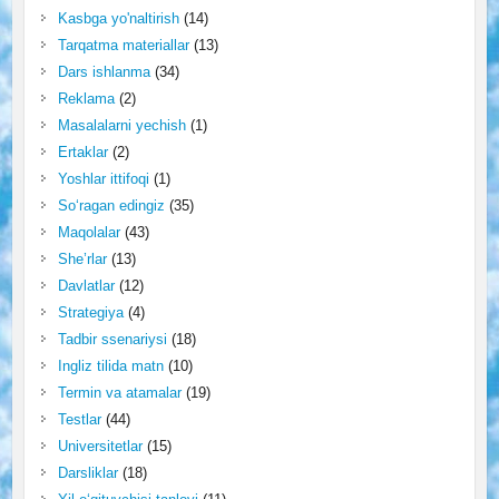
Kasbga yo'naltirish
(14)
Tarqatma materiallar
(13)
Dars ishlanma
(34)
Reklama
(2)
Masalalarni yechish
(1)
Ertaklar
(2)
Yoshlar ittifoqi
(1)
So‘ragan edingiz
(35)
Maqolalar
(43)
She’rlar
(13)
Davlatlar
(12)
Strategiya
(4)
Tadbir ssenariysi
(18)
Ingliz tilida matn
(10)
Termin va atamalar
(19)
Testlar
(44)
Universitetlar
(15)
Darsliklar
(18)