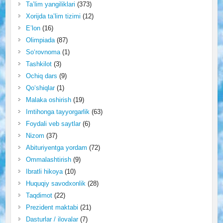
Ta’lim yangiliklari
(373)
Xorijda ta’lim tizimi
(12)
E’lon
(16)
Olimpiada
(87)
So‘rovnoma
(1)
Tashkilot
(3)
Ochiq dars
(9)
Qo‘shiqlar
(1)
Malaka oshirish
(19)
Imtihonga tayyorgarlik
(63)
Foydali veb saytlar
(6)
Nizom
(37)
Abituriyentga yordam
(72)
Ommalashtirish
(9)
Ibratli hikoya
(10)
Huquqiy savodxonlik
(28)
Taqdimot
(22)
Prezident maktabi
(21)
Dasturlar / ilovalar
(7)