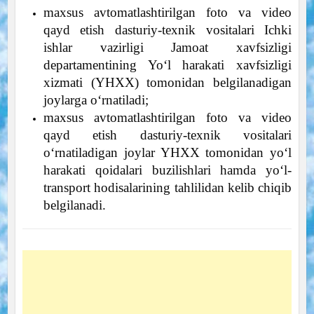
maxsus avtomatlashtirilgan foto va video
qayd etish dasturiy-texnik vositalari Ichki
ishlar vazirligi Jamoat xavfsizligi
departamentining Yo‘l harakati xavfsizligi
xizmati (YHXX) tomonidan belgilanadigan
joylarga o‘rnatiladi;
maxsus avtomatlashtirilgan foto va video
qayd etish dasturiy-texnik vositalari
o‘rnatiladigan joylar YHXX tomonidan yo‘l
harakati qoidalari buzilishlari hamda yo‘l-
transport hodisalarining tahlilidan kelib chiqib
belgilanadi.