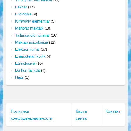
Yil o‘qituvchisi tanlovi
(11)
Faktlar
(17)
Filologiya
(9)
Kimyoviy elementlar
(5)
Mahorat maktabi
(18)
Ta’limga oid hujjatlar
(26)
Maktab psixologiga
(11)
Elektron jurnal
(57)
Energotejamkorlik
(4)
Etimologiya
(16)
Bu kun tarixda
(7)
Hazil
(1)
Политика
Карта
Контакт
конфиденциальности
сайта