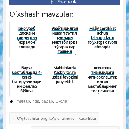
O‘xshash mavzular:
Бир уриб
Узайтирилган
Milliy sertifikat
доскани
қишки таътил
uchun
синдирган
кунлари
talabgorlarni
“қаҳрамон”
мактабларда
ro‘yxatga davom
топилди
тўгараклар
etmoqda
ташкил
этиладими?
Барча
Maktablarda
Агентлик
мактабларда 4-
Kasbiy ta’lim
тизимидаги
синф
ustasi lavozimi
ихтисослаштир
битирувчилари
joriy etildi
илган
ни фанлар
мактабларнинг
бўйича
тест синови
ихтисослаштир
жавоблари қачон
илган
эълон қилинади?
maktab
,
пдд
,
радар
,
школа
синфларга
[...
саралаб оли...
←
O‘qituvchilar eng ko‘p chalinuvchi kasalliklar