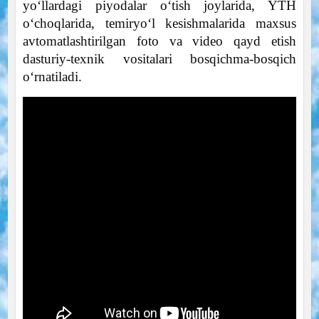
yo‘llardagi piyodalar o‘tish joylarida, YTH
o‘choqlarida, temiryo‘l kesishmalarida maxsus
avtomatlashtirilgan foto va video qayd etish
dasturiy-texnik vositalari bosqichma-bosqich
o‘rnatiladi.