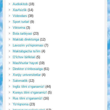
Audiokitob
(18)
Xavfsizlik
(14)
Videodars
(38)
Sport turlari
(9)
Viktorina
(3)
Bola tarbiyasi
(23)
Maktab direktoriga
(12)
Lavozim yo'riqnomasi
(7)
Maktabgacha ta’lim
(4)
O‘lchov birliklari
(5)
Mashhurlar hayoti
(19)
Direktor o‘rinbosariga
(61)
Xorijiy universitetlar
(4)
Salomatlik
(12)
Ingliz tilini o‘rganamiz!
(44)
Koreys tilini o‘rganamiz!
(5)
Rus tilini o‘rganamiz!
(16)
Yo‘riqnoma
(23)