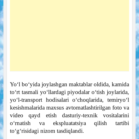
Yo‘l bo‘yida joylashgan maktablar oldida, kamida
to‘rt tasmali yo‘llardagi piyodalar o‘tish joylarida,
yo‘l-transport hodisalari o‘choqlarida, temiryo‘l
kesishmalarida maxsus avtomatlashtirilgan foto va
video qayd etish dasturiy-texnik vositalarini
o‘rnatish va ekspluatatsiya qilish tartibi
to‘g‘risidagi nizom tasdiqlandi.