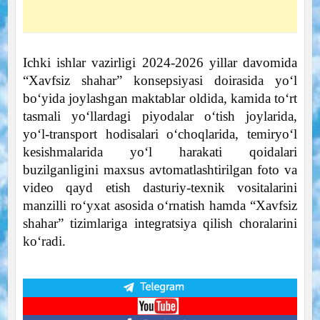
Ichki ishlar vazirligi 2024-2026 yillar davomida
“Xavfsiz shahar” konsepsiyasi doirasida yo‘l
bo‘yida joylashgan maktablar oldida, kamida to‘rt
tasmali yo‘llardagi piyodalar o‘tish joylarida,
yo‘l-transport hodisalari o‘choqlarida, temiryo‘l
kesishmalarida yo‘l harakati qoidalari
buzilganligini maxsus avtomatlashtirilgan foto va
video qayd etish dasturiy-texnik vositalarini
manzilli ro‘yxat asosida o‘rnatish hamda “Xavfsiz
shahar” tizimlariga integratsiya qilish choralarini
ko‘radi.