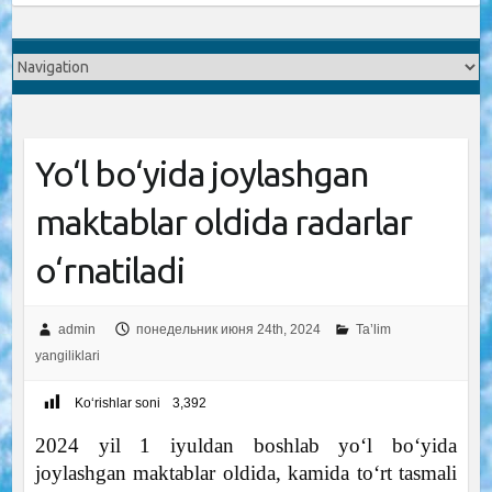
Yo‘l bo‘yida joylashgan
maktablar oldida radarlar
o‘rnatiladi
admin
понедельник июня 24th, 2024
Ta’lim
yangiliklari
Ko‘rishlar soni
3,392
2024 yil 1 iyuldan boshlab yo‘l bo‘yida
joylashgan maktablar oldida, kamida to‘rt tasmali