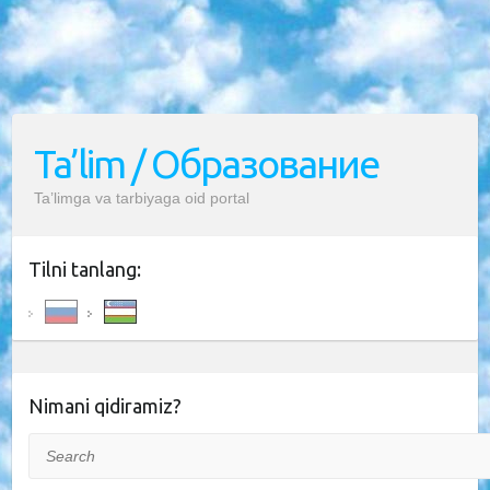
Ta’lim / Образование
Ta’limga va tarbiyaga oid portal
Tilni tanlang:
Nimani qidiramiz?
Search