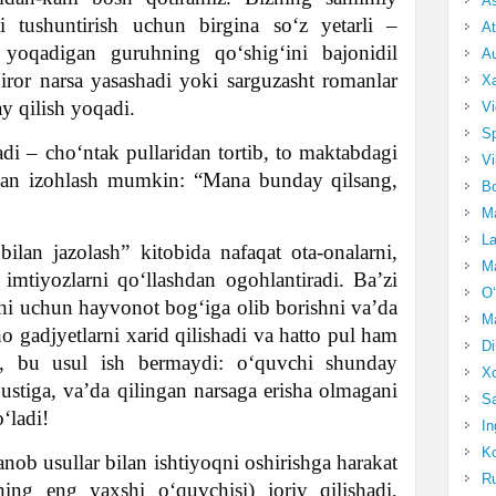
A
zni tushuntirish uchun birgina so‘z yetarli –
At
a yoqadigan guruhning qo‘shig‘ini bajonidil
Au
 biror narsa yasashadi yoki sarguzasht romanlar
Xa
y qilish yoqadi.
Vi
Sp
adi – cho‘ntak pullaridan tortib, to maktabdagi
Vi
ilan izohlash mumkin: “Mana bunday qilsang,
Bo
Ma
La
lan jazolash” kitobida nafaqat ota-onalarni,
Ma
 imtiyozlarni qo‘llashdan ogohlantiradi. Ba’zi
O‘
shi uchun hayvonot bog‘iga olib borishni va’da
Ma
o gadjyetlarni xarid qilishadi va hatto pul ham
Di
, bu usul ish bermaydi: o‘quvchi shunday
Xo
ustiga, va’da qilingan narsaga erisha olmagani
Sa
‘ladi!
In
Ko
anob usullar bilan ishtiyoqni oshirishga harakat
Ru
ning eng yaxshi o‘quvchisi) joriy qilishadi,