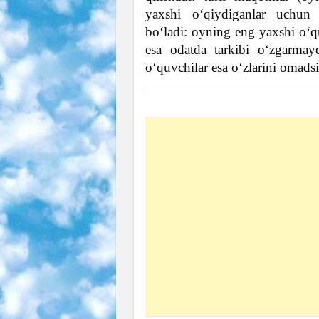
yaxshi o‘qiydiganlar uchun 
bo‘ladi: oyning eng yaxshi o‘qu
esa odatda tarkibi o‘zgarmayd
o‘quvchilar esa o‘zlarini omadsi