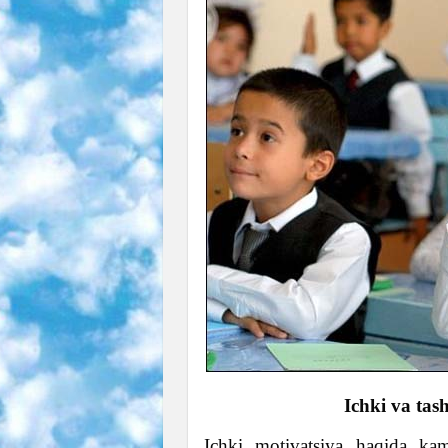
Ichki va tas
Ichki motivatsiya haqida ka