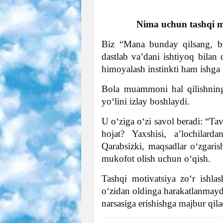
Nima uchun tashqi mo
Biz “Mana bunday qilsang, bu
dastlab va’dani ishtiyoq bilan 
himoyalash instinkti ham ishga 
Bola muammoni hal qilishning 
yo‘lini izlay boshlaydi.
U o‘ziga o‘zi savol beradi: “Ta
hojat? Yaxshisi, a’lochilard
Qarabsizki, maqsadlar o‘zgaris
mukofot olish uchun o‘qish.
Tashqi motivatsiya zo‘r ishla
o‘zidan oldinga harakatlanmayd
narsasiga erishishga majbur qila