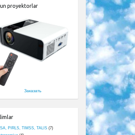
un proyektorlar
Заказать
limlar
ISA, PIRLS, TIMSS, TALIS
(7)