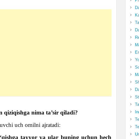
Pr
Da
Ka
Ta
Da
R
Ma
Er
Yo
So
Ma
Sh
Da
St
Ta
 qiziqishga nima ta’sir qiladi?
In
Te
uvchi uch omilni ajratadi:
Te
Un
o‘qishga tayyor va ular buning uchun hech