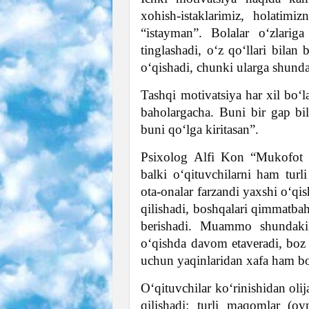
xohish-istaklarimiz, holatimi
“istayman”. Bolalar o‘zlarig
tinglashadi, o‘z qo‘llari bilan
o‘qishadi, chunki ularga shunda
Tashqi motivatsiya har xil bo‘l
baholargacha. Buni bir gap b
buni qo‘lga kiritasan”.
Psixolog Alfi Kon “Mukofot bi
balki o‘qituvchilarni ham turli
ota-onalar farzandi yaxshi o‘qi
qilishadi, boshqalari qimmatbah
berishadi. Muammo shundaki
o‘qishda davom etaveradi, boz 
uchun yaqinlaridan xafa ham bo
O‘qituvchilar ko‘rinishidan olij
qilishadi: turli maqomlar (oy