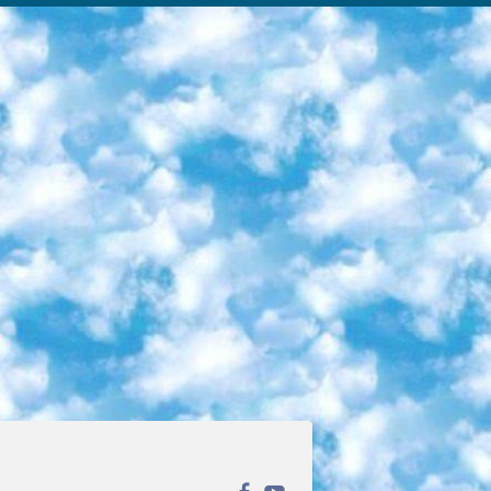
ека открытого доступа. Каталог площадки регулярно обрастает текстами статей из различных научных изданий. Сгруппированные по журналам и рубрикам публикации можно читать онлайн или скачивать целиком в PDF-формате. Проект нацелен на популяризацию науки за счёт открытого доступа к качественной информации. 6. «ПостНаука» На этом ресурсе публикуют подборки видеолекций, составленные экспертами из разных отраслей и объединённые общими темами. Среди них, к примеру, есть серии «Биоинформатика и геномика», «Культура средневековой Скандинавии» и Cinema Studies о теории кино. Каждая подборка лекций — логически связанная история, рассказанная экспертом от первого лица. Кроме того, на сайте появляются научно-образовательные статьи и тесты на разные темы. 7. «Newочём» Команда проекта «Newочём» отбирает самые интересные тексты из англоязычных СМИ и переводит те из них, за которые голосуют участники сообщества «ВКонтакте». По большей части это научно-популярные статьи. Редакторы придумывают лишь заголовки, в остальном содержание переводов соответствует оригиналам. Полные тексты можно читать прямо в социальной сети. 8. InternetUrok Онлайн-база материалов по основным дисциплинам школьной программы. Информация на сайте структурирована по классам, предметам и темам (урокам). Каждый урок состоит из видеолекций и конспектов. Есть также интерактивные тренажёры и тесты для закрепления пройденного материала. Даже если вы давно окончили школу, возможность повторить программу старших классов всегда может пригодиться. 9. Edutainme Ещё один ресурс об образовании. В отличие от Newtonew, как мне кажется, Edutainme больше ориентируется на представителей индустрии: педагогов, предпринимателей, разработчиков образовательных проектов. Но и любой, кто просто стремится к саморазвитию, найдёт на сайте много полезного и интересного для себя. Например, информацию о новых курсах и образовательных сервисах. 10. Newtonew Онлайн-медиа об образовании и обучении в широком смысле. Авторы Newtonew пишут об инструментах, заведениях, тактиках и стратегиях, которые помогают учить других и получать новые знания самостоятельно. На этой площадке вы найдёте новости, обзоры, аналитические мат