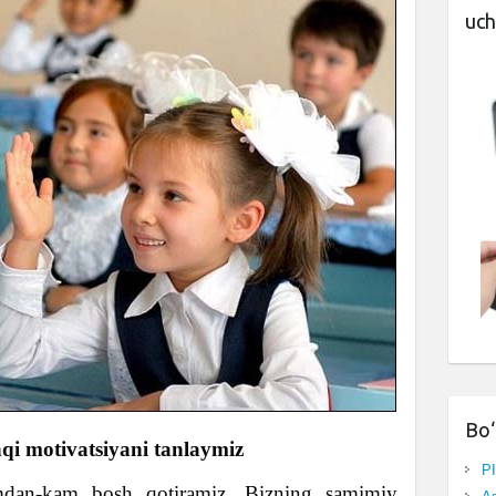
uch
Bo‘
hqi motivatsiyani tanlaymiz
P
mdan-kam bosh qotiramiz. Bizning samimiy