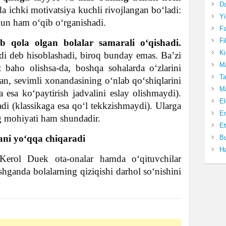
Da
a ichki motivatsiya kuchli rivojlangan bo‘ladi:
Yi
chun ham o‘qib o‘rganishadi.
Fa
Fi
ab qola olgan bolalar samarali o‘qishadi.
Ki
di deb hisoblashadi, biroq bunday emas. Ba’zi
Ma
t baho olishsa-da, boshqa sohalarda o‘zlarini
Ta
an, sevimli xonandasining o‘nlab qo‘shiqlarini
Ma
 esa ko‘paytirish jadvalini eslay olishmaydi).
El
hadi (klassikaga esa qo‘l tekkzishmaydi). Ularga
En
ng mohiyati ham shundadir.
Et
yani yo‘qqa chiqaradi
Bu
Ha
erol Duek ota-onalar hamda o‘qituvchilar
hganda bolalarning qiziqishi darhol so‘nishini