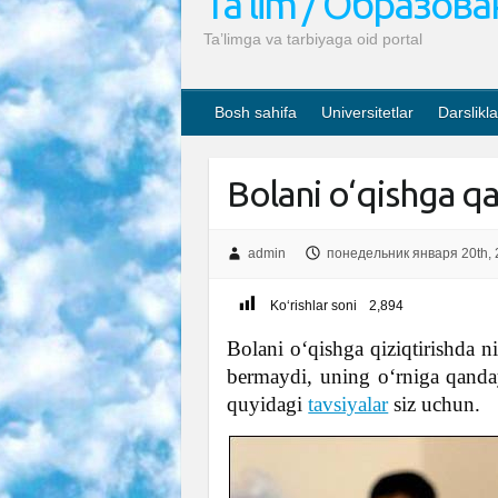
Ta’lim / Образов
Ta’limga va tarbiyaga oid portal
Bosh sahifa
Universitetlar
Darslikla
Bolani o‘qishga q
admin
понедельник января 20th, 
Ko‘rishlar soni
2,894
Bolani o‘qishga qiziqtirishda n
bermaydi, uning o‘rniga qanday
quyidagi
tavsiyalar
siz uchun.