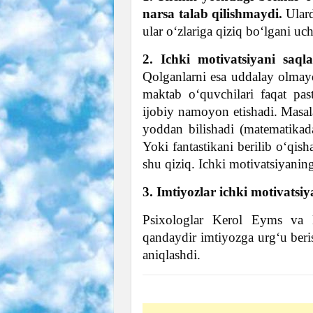
narsa talab qilishmaydi.
Ulard
ular o‘zlariga qiziq bo‘lgani u
2. Ichki motivatsiyani saql
Qolganlarni esa uddalay olmay
maktab o‘quvchilari faqat pas
ijobiy namoyon etishadi. Masal
yoddan bilishadi (matematikada
Yoki fantastikani berilib o‘qis
shu qiziq. Ichki motivatsiyani
3. Imtiyozlar ichki motivatsi
Psixologlar Kerol Eyms va K
qandaydir imtiyozga urg‘u beris
aniqlashdi.