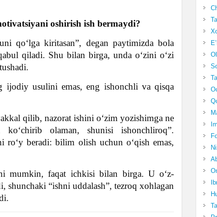
Ch
Ta
tivatsiyani oshirish ish bermaydi?
Xo
ni qo‘lga kiritasan”, degan paytimizda bola
E’
qabul qiladi. Shu bilan birga, unda o‘zini o‘zi
Ol
tushadi.
S
Ta
ijodiy usulini emas, eng ishonchli va qisqa
Oc
Qo
Ma
vakkal qilib, nazorat ishini o‘zim yozishimga ne
Im
an ko‘chirib olaman, shunisi ishonchliroq”.
Fo
hi ro‘y beradi: bilim olish uchun o‘qish emas,
N
Ab
Om
shi mumkin, faqat ichkisi bilan birga. U o‘z-
Ib
i, shunchaki “ishni uddalash”, tezroq xohlagan
Hu
di.
T