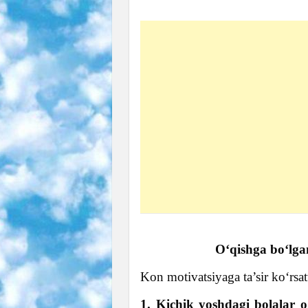
O‘qishga bo‘lgan
Kon motivatsiyaga ta’sir ko‘rsat
1. Kichik yoshdagi bolalar 