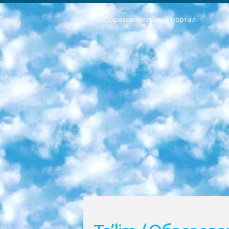
Образовательный портал
РЕСПУБЛИКА УЗБЕКИСТАН МИНИСТРЕРСТВО ДОШКОЛЬНОГО И ШКОЛЬНОГО ОБРАЗОВАНИЯ КОМАНДА в общеобразовательных учреждениях в 2023-2024 учебном году организация и проведение итоговой государственной аттестации обучающихся о Министра дошкольного и школьного образования Республики Узбекистан от 4 марта 2008 года (постановлением Минюста от 20 марта 2008 года № 1778 государственной регистрации) «Итоговое состояние учащихся общего среднего образования на основании положения об утверждении положения об аттестации общего среднего образования выпускной экзамен студентов в образовательных учреждениях в 2023-2024 учебном году В целях организации и прохождения аттестации приказываю: 1. Следующее: перечень предметов, по которым будет проводиться итоговая государственная аттестация и экзамен формы перевода согласно приложению 1; сертификаты международного образца, оценивающие уровень владения иностранными языками перечень согласно приложению 2; 2. Педагогический при специализированных образовательных учреждениях. научно-практический центр квалификации и международной оценки (Д.Давидова) 2024 г. До 25 марта: задания по предметам, по которым будет проводиться итоговая аттестация разработка и утверждение технических условий; итоговая аттестация на основании разработанного предметного задания разработка вопросов по предметам (устно и письменно), экзамен передача; общеобразовательные средние школы и специальные учебные заведения учащиеся выпускных классов школ и интернатов в агентской системе подготовка базы данных экзаменационных материалов и критериев оценки; перевод базы экзаменационных материалов на все языки обучения подать в Республиканский образовательный центр для изготовления; варианты экзаменов на основе разработанных контрольных материалов пусть будут поставлены задачи формирования. 3. Республиканский образовательный центр (Ш.Худайкулов) до 5 апреля 2024 года. до: база данных предоставленных экзаменационных материалов на все языки обучения перевод и экспертиза; для слепых, слабовидящих, глухих, слабослышащих и умственно отсталых детей учащиеся выпускных классов специализированных школ и школ-интернатов база данных экзаменационных материалов на всех преподаваемых языках подготовка критериев оценки; специализированные школы для умственно отсталых детей и технологии для учащихся выпускных классов школ-интернатов разработка соответствующих рекомендаций и критериев проведения ЕГЭ по естествознанию давать задания. 4. Педагогический при специализированных образовательных учреждениях. Научно-практический центр навыков и международной оценки (Д.Давидова), Республи