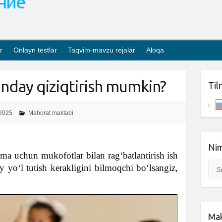
ание
r
Onlayn testlar
Taqvim-mavzu rejalar
Aloqa
anday qiziqtirish mumkin?
Til
2025
Mahorat maktabi
Nim
ima uchun mukofotlar bilan rag‘batlantirish ish
Sea
 yo‘l tutish kerakligini bilmoqchi bo‘lsangiz,
Mak