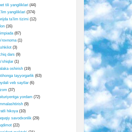
et tili yangiliklari
(44)
’lim yangiliklari
(374)
rijda ta’lim tizimi
(12)
lon
(16)
impiada
(87)
o‘rovnoma
(1)
shkilot
(3)
hiq dars
(9)
‘shiqlar
(1)
laka oshirish
(19)
tihonga tayyorgarlik
(63)
ydali veb saytlar
(6)
izom
(37)
ituriyentga yordam
(72)
malashtirish
(9)
ratli hikoya
(10)
quqiy savodxonlik
(29)
aqdimot
(22)