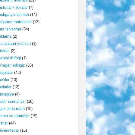
ezident maktabi
(21)
sturlar / ilovalar
(7)
sbga yo'naltirish
(14)
rqatma materiallar
(13)
rs ishlanma
(34)
eklama
(2)
salalarni yechish
(1)
taklar
(2)
shlar ittifoqi
(1)
‘ragan edingiz
(35)
qolalar
(43)
e’rlar
(13)
vlatlar
(12)
rategiya
(4)
dbir ssenariysi
(18)
gliz tilida matn
(10)
rmin va atamalar
(19)
stlar
(44)
iversitetlar
(15)