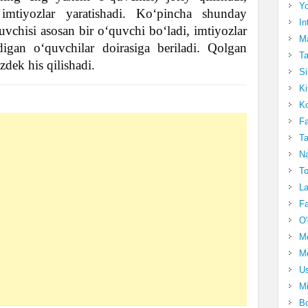
Yo
imtiyozlar yaratishadi. Ko‘pincha shunday
In
vchisi asosan bir o‘quvchi bo‘ladi, imtiyozlar
Ma
igan o‘quvchilar doirasiga beriladi. Qolgan
Ta
zdek his qilishadi.
Si
Ki
Ko
Fa
Ta
Na
To
La
Fa
O'
M
Mo
Us
Mi
Bo