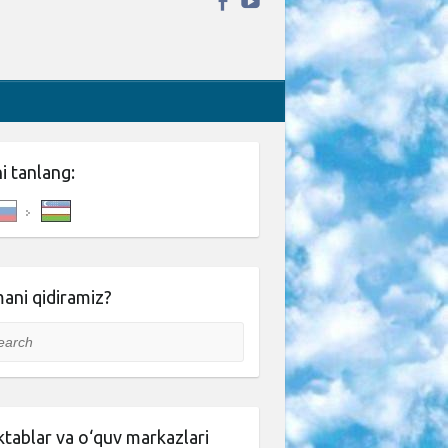
ni tanlang:
ani qidiramiz?
rch
tablar va o‘quv markazlari