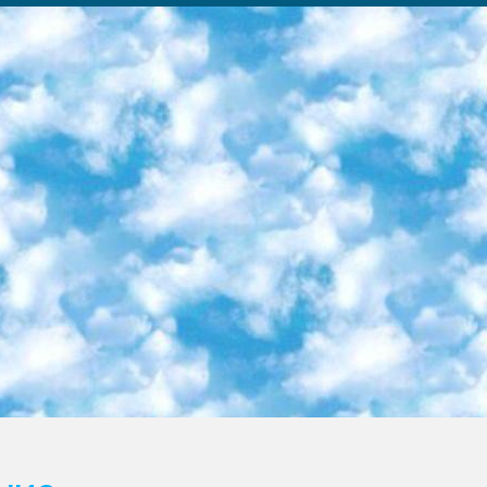
ка образовательный центр (Худайкулов Ш.) итоговый государственный аттестационный экзамен ориентирован на творческое и логическое мышление при подготовке базы материалов учитывать введение заданий. 5. Следует отметить, что: сертификат государственного образца о знании общеобразовательного предмета и как минимум национальный уровень B1 по предметам на иностранных языках, указанным в Приложении 2. или международно признанный сертификат эквивалентного уровня студенты, изучающие определенный предмет, освобождаются от экзамена; по соответствующим предметам запланирована итоговая государственная аттестация за день до дня, путем жеребьевки Рабочей группой (в письменной форме по предметам, проводимым в форме) из числа сформированных вариантов выбрано 2 варианта; 2 выбранных варианта экзамена анонсированы на официальном сайте министерства и все выпускники по всей стране на основе этих вариантов проводит итоговую государственную аттестацию. 6. Государственное образование учащихся средних общеобразовательных учреждений. знания в соответствии с квалификационными требованиями, которые необходимо приобрести на основании стандартов итоговый (выпускной) контроль для 9 и 11 классов в целях тестирования Экзамены (далее – экзамены) состоят из предметов, перечисленных в приложении 1. будет сделано. 7. Экзамены пройдут с 26 мая по 15 июня 2024 г. (кроме науки физического воспитания). 8. Физическая для учащихся 9 классов общесредних образовательных учреждений. Экзамены по предмету «Образование, квалификация медицина» 1-6 мая 2024 года. сотрудники перевести под присмотр (с отклонениями в физическом или умственном развитии) специализированная школа для детей, школы-интернаты и со сколиозом школы-интернаты санаторного типа для больных детей исключены). 9. Он был слепым, слабовидящим и имел нарушения опорно-двигательного аппарата. экзамены в специализированных школах и интернатах для детей должны проводиться исходя из требований, предъявляемых к общеобразовательным учреждениям (физкультура кроме науки). 10. Специализированная школа для глухих и слабослышащих детей. и экзамены в интернатах и быть реализован в виде письменного теста по математике. 11. Специальность для умственно отсталых детей. Для 9 класса Родной язык и литературное письмо Государственный язык (язык обучения – узбекский). для неклассов) написано Математическое письмо Письменная/устная история Узбекистана Физическое воспитание практично Итоговый контроль Для 11 класса Написание родного языка и литературы (эссе) Математическое письмо Узбекский язык (обучение на узбекском языке) не посещающее общее среднее образование для учреждений)/Образовательное учреждение выбор письменный и устный Иностранный язык письменный/устный Письменная/устная история Узбекистана *По выбору студента:  Химия  Физика  Основы государственного права  География 10 бесплатных образовательных ресурсов - Мы составили подборку онлайн-проектов с интерактивными упражнениями, видеолекциями и статьями. Они помогут вам обрести новые и освежить старые знания бесплатно. 1. «ИНТУИТ» Старейшая образовательная площадка Рунета. Здесь вы найдёте сотни текстовых и видеокурсов на десятки различных тем — от программирования до психологии. Многие курсы подготовлены российскими университетами и крупными международными компаниями вроде Intel и Microsoft. Самостоятельное обучение бесплатное, но желающие могут оплатить услуги персональных наставников. 2. «Смартия» знакомит с актуальными профессиями и подсказывает, как им обучаться. Выбрав заинтересовавшую вас специальность — SMM-специалист, фотограф, веб-дизайнер или другую, — увидите список необходимых для неё умений. Чтобы вы могли освоить их самостоятельно, для каждого умения площадка отображает подборку ссылок на учебные материалы. Хотя «Смартия» ориентируется на русскоязычную аудиторию, часть контента всё же доступна только на английском. 3. «Лекторий Физтеха» Проект Московского физико-технического института (Физтеха). С его помощью вы можете смотреть онлайн серии лекций, записанные на видео в этом вузе. В числе доступных предметов — физика, биология, химия, информационные технологии и другие. К некоторым лекциям администрация ресурса прилагает готовые конспекты, которые можно скачивать в PDF-формате. 4. ITMOcourses Онлайн-площадка Санкт-Петербургского национального исследовательского университета информационных технологий, механики и оптики (ИТМО). Ресурс предоставляет свободный доступ к курсам, разработанным в этом вузе. Каталог материалов разбит на четыре категории: «Оптические системы и технологии», «Приборостроение и робототехника», «Информационные технологии» и «Биотехнологии». Курсы состоят из видеолекций, интерактивных демонстраций и заданий. 5. «КиберЛенинка» Электронная научная библиот