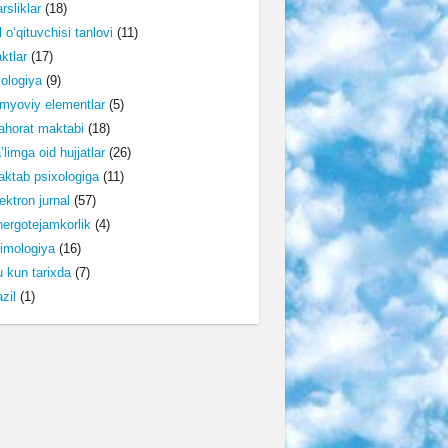
rsliklar
(18)
l o‘qituvchisi tanlovi
(11)
ktlar
(17)
lologiya
(9)
myoviy elementlar
(5)
horat maktabi
(18)
’limga oid hujjatlar
(26)
ktab psixologiga
(11)
ektron jurnal
(57)
ergotejamkorlik
(4)
imologiya
(16)
 kun tarixda
(7)
zil
(1)