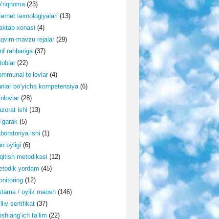
‘riqnoma
(23)
ternet texnologiyalari
(13)
ktab xonasi
(4)
qvim-mavzu rejalar
(29)
nf rahbariga
(37)
toblar
(22)
mmunal to‘lovlar
(4)
nlar bo‘yicha kompetensiya
(6)
nlovlar
(28)
zorat ishi
(13)
‘garak
(5)
boratoriya ishi
(1)
n oyligi
(6)
qitish metodikasi
(12)
etodik yordam
(45)
nitoring
(12)
tama / oylik maosh
(146)
lliy sertifikat
(37)
shlang‘ich ta’lim
(22)