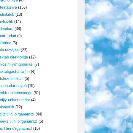
stronomiya
(4)
testatsiya
(156)
diokitob
(18)
vfsizlik
(14)
deodars
(38)
ort turlari
(9)
ktorina
(3)
la tarbiyasi
(23)
ktab direktoriga
(12)
vozim yo'riqnomasi
(7)
ktabgacha ta’lim
(4)
lchov birliklari
(5)
shhurlar hayoti
(19)
rektor o‘rinbosariga
(61)
rijiy universitetlar
(4)
lomatlik
(12)
gliz tilini o‘rganamiz!
(44)
reys tilini o‘rganamiz!
(5)
s tilini o‘rganamiz!
(16)