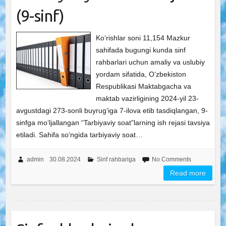
(9-sinf)
Ko‘rishlar soni 11,154 Mazkur
sahifada bugungi kunda sinf
rahbarlari uchun amaliy va uslubiy
yordam sifatida, O‘zbekiston
Respublikasi Maktabgacha va
maktab vazirligining 2024-yil 23-
avgustdagi 273-sonli buyrug‘iga 7-ilova etib tasdiqlangan, 9-
sinfga mo‘ljallangan “Tarbiyaviy soat”larning ish rejasi tavsiya
etiladi. Sahifa so‘ngida tarbiyaviy soat…
admin
30.08.2024
Sinf rahbariga
No Comments
Read more