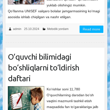
yuklab olishingiz mumkin.
Qo‘llanma UNISЕF xalqaro bolalar jamgarmasining ko‘magi
asosida ishlab chiqilgan va nashr etilgan.
admin
25.10.2024
Metodik yordam
Read more
O‘quvchi bilimidagi
bo‘shliqlarni to‘ldirish
daftari
Ko‘rishlar soni 11,780
O‘quvchilarning darsdan bo‘sh
vaqtini mazmunli tashkil etish
maqsadida fan to‘garaklariga jalb