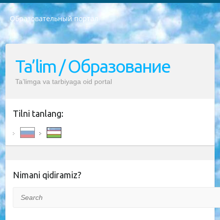
Образовательный портал
РЕСПУБЛИКА УЗБЕКИСТАН МИНИСТРЕРСТВО ДОШКОЛЬНОГО И ШКОЛЬНОГО ОБРАЗОВАНИЯ КОМАНДА в общеобразовательных учреждениях в 2023-2024 учебном году организация и проведение итоговой государственной аттестации обучающихся о Министра дошкольного и школьного образования Республики Узбекистан от 4 марта 2008 года (постановлением Минюста от 20 марта 2008 года № 1778 государственной регистрации) «Итоговое состояние учащихся общего среднего образования на основании положения об утверждении положения об аттестации общего среднего образования выпускной экзамен студентов в образовательных учреждениях в 2023-2024 учебном году В целях организации и прохождения аттестации приказываю: 1. Следующее: перечень предметов, по которым будет проводиться итоговая государственная аттестация и экзамен формы перевода согласно приложению 1; сертификаты международного образца, оценивающие уровень владения иностранными языками перечень согласно приложению 2; 2. Педагогический при специализированных образовательных учреждениях. научно-практический центр квалификации и международной оценки (Д.Давидова) 2024 г. До 25 марта: задания по предметам, по которым будет проводиться итоговая аттестация разработка и утверждение технических условий; итоговая аттестация на основании разработанного предметного задания разработка вопросов по предметам (устно и письменно), экзамен передача; общеобразовательные средние школы и специальные учебные заведения учащиеся выпускных классов школ и интернатов в агентской системе подготовка базы данных экзаменационных материалов и критериев оценки; перевод базы экзаменационных материалов на все языки обучения подать в Республиканский образовательный центр для изготовления; варианты экзаменов на основе разработанных контрольных материалов пусть будут поставлены задачи формирования. 3. Республиканский образовательный центр (Ш.Худайкулов) до 5 апреля 2024 года. до: база данных предоставленных экзаменационных материалов на все языки обучения перевод и экспертиза; для слепых, слабовидящих, глухих, слабослышащих и умственно отсталых детей учащиеся выпускных классов специализированных школ и школ-интернатов база данных экзаменационных материалов на всех преподаваемых языках подготовка критериев оценки; специализированные школы для умственно отсталых детей и технологии для учащихся выпускных классов школ-интернатов разработка соответствующих рекомендаций и критериев проведения ЕГЭ по естествознанию давать задания. 4. Педагогический при специализированных образовательных учреждениях. Научно-практический центр навыков и международной оценки (Д.Давидова), Республика образовательный центр (Худайкулов Ш.) итоговый государственный аттестационный экзамен ориентирован на творческое и логическое мышление при подготовке базы материалов учитывать введение заданий. 5. Следует отметить, что: сертификат государственного образца о знании общеобразовательного предмета и как минимум национальный уровень B1 по предметам на иностранных языках, указанным в Приложении 2. или международно признанный сертификат эквивалентного уровня студенты, изучающие определенный предмет, освобождаются от экзамена; по соответствующим предметам запланирована итоговая государственная аттестация за день до дня, путем жеребьевки Рабочей группой (в письменной форме по предметам, проводимым в форме) из числа сформированных вариантов выбрано 2 варианта; 2 выбранных варианта экзамена анонсированы на официальном сайте министерства и все выпускники по всей стране на основе этих вариантов проводит итоговую государственную аттестацию. 6. Государственное образование учащихся средних общеобразовательных учреждений. знания в соответствии с квалификационными требованиями, которые необходимо приобрести на основании стандартов итоговый (выпускной) контроль для 9 и 11 классов в целях тестирования Экзамены (далее – экзамены) состоят из предметов, перечисленных в приложении 1. будет сделано. 7. Экзамены пройдут с 26 мая по 15 июня 2024 г. (кроме науки физического воспитания). 8. Физическая для учащихся 9 классов общесредних образовательных учреждений. Экзамены по предмету «Образование, квалификация медицина» 1-6 мая 2024 года. сотрудники перевести под присмотр (с отклонениями в физическом или умственном развитии) специализированная школа для детей, школы-интернаты и со сколиозом школы-интернаты санаторного типа для больных детей исключены). 9. Он был слепым, слабовидящим и имел нарушения опорно-двигательного аппарата. экзамены в специализированных школах и интернатах для детей должны проводиться исходя из требований, предъявляемых к общеобразовательным учреждениям (физкультура кроме науки). 10. Специализированная школа для глухих и слабослышащих детей. и экзамены в интернатах и быть реализован в виде письменного теста по математике. 11. Специальность для умственно отсталых детей. Для 9 класса Родной язык и литературное письмо Государственный язык (язык обучения – узбекский). для неклассов) написано Математическое письмо Письменная/устная история Узбекистана Физическое воспитание практично Итоговый контроль Для 11 класса Написание родного языка и литературы (эссе) Математическое письмо Узбекский язык (обучение на узбекском языке) не посещающее общее среднее образование для учреждений)/Образовательное учреждение выбор письменный и устный Иностранный язык письменный/устный Письменная/устная история Узбекистана *По выбору студента:  Химия  Физика  Основы государственного права  География 10 бесплатных образовательных ресурсов - Мы составили подборку онлайн-проектов с интерактивными упражнениями, видеолекциями и статьями. Они помогут вам обрести новые и освежить старые знания бесплатно. 1. «ИНТУИТ» Старейшая образовательная площадка Рунета. Здесь вы найдёте сотни текстовых и видеокурсов на десятки различных тем — от программирования до психологии. Многие курсы подготовлены российскими университетами и крупными международными компаниями вроде Intel и Microsoft. Самостоятельное обучение бесплатное, но желающие могут оплатить услуги персональных наставников. 2. «Смартия» знакомит с актуальными профессиями и подсказывает, как им обучаться. Выбрав заинтересовавшую вас специальность — SMM-специалист, фотограф, веб-дизайнер или другую, — увидите список необходимых для неё умений. Чтобы вы могли освоить их самостоятельно, для каждого умения площадка отображает подборку ссылок на учебные материалы. Хотя «Смартия» ориентируется на русскоязычную аудиторию, часть контента всё же доступна только на английском. 3. «Лекторий Физтеха» Проект Московского физико-технического института (Физтеха). С его помощью вы можете смотреть онлайн серии лекций, записанные на видео в этом вузе. В числе доступных предметов — физика, биология, химия, информационные технологии и другие. К некоторым лекциям администрация ресурса прилагает готовые конспекты, которые можно скачивать в PDF-формате. 4. ITMOcourses Онлайн-площадка Санкт-Петербургского национального исследовательского университета информационных технологий, механики и оптики (ИТМО). Ресурс предоставляет свободный доступ к курсам, разработанным в этом вузе. Каталог материалов разбит на четыре категории: «Оптические системы и технологии», «Приборостроение и робототехника», «Информационные технологии» и «Биотехнологии». Курсы состоят из видеолекций, интерактивных демонстраций и заданий. 5. «КиберЛенинка» Электронная научная библиотека открытого доступа. Каталог площадки регулярно обрастает текстами статей из различных научных изданий. Сгруппированные по журналам и рубрикам публикации можно читать онлайн или скачивать целиком в PDF-формате. Проект нацелен на популяризацию науки за счёт открытого доступа к качественной информации. 6. «ПостНаука» На этом ресурсе публикуют подборки видеолекций, составленные экспертами из разных отраслей и объединённые общими темами. Среди них, к примеру, есть серии «Биоинформатика и геномика», «Культура средневековой Скандинавии» и Cinema Studies о теории кино. Каждая подборка лекций — логически связанная история, рассказанная экспертом от первого лица. Кроме того, на сайте появляются научно-образовательные статьи и тесты на разные темы. 7. «Newочём» Команда проекта «Newочём» отбирает самые интересные тексты из англоязычных СМИ и переводит те из них, за которые голосуют участники сообщества «ВКонтакте». По большей части это научно-популярные статьи. Редакторы придумывают лишь заголовки, в остальном содержание переводов соответствует оригиналам. Полные тексты можно читать прямо в социальной сети. 8. InternetUrok Онлайн-база материалов по основным дисциплинам школьной программы. Информация на сайте структурирована по классам, предметам и темам (урокам). Каждый урок состоит из видеолекций и конспектов. Есть также интерактивные тренажёры и тесты для закрепления пройденного материала. Даже если вы давно окончили школу, возможность повторить программу старших классов всегда может пригодиться. 9. Edutainme Ещё один ресурс об образовании. В отличие от Newtonew, как мне кажется, Edutainme больше ориентируется на представителей индустрии: педагогов, предпринимателей, разработчиков образовательных проектов. Но и любой, кто просто стремится к саморазвитию, найдёт на сайте много полезного и интересного для себя. Например, информацию о новых курсах и образовательных сервисах. 10. Newtonew Онлайн-медиа об образовании и обучении в широком смысле. Авторы Newtonew пишут об инструментах, заведениях, тактиках и стратегиях, которые помогают учить других и получать новые знания самостоятельно. На этой площадке вы найдёте новости, обзоры, аналитические мат
Ta’lim / Образование
Ta’limga va tarbiyaga oid portal
Tilni tanlang:
Nimani qidiramiz?
Search