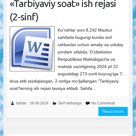
«Tarbiyaviy soat» ish rejasi
(2-sinf)
Ko‘rishlar soni 8,242 Mazkur
sahifada bugungi kunda sinf
rahbarlari uchun amaliy va uslubiy
yordam sifatida, O‘zbekiston
Respublikasi Maktabgacha va
maktab vazirligining 2024 yil 23
avgustdagi 273 sonli buyrug‘iga 7-
ilova etib tasdiqlangan, 2-sinfga mo‘ljallangan “Tarbiyaviy
soat”larning ish rejasi tavsiya etiladi. Sahifa…
admin
26.08.2024
Sinf rahbariga
No Comments
Read more