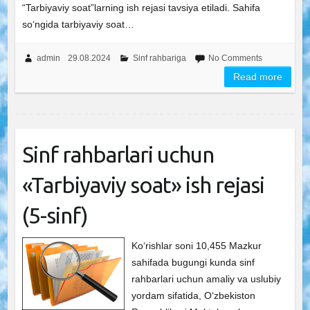
“Tarbiyaviy soat”larning ish rejasi tavsiya etiladi. Sahifa
so‘ngida tarbiyaviy soat…
admin
29.08.2024
Sinf rahbariga
No Comments
Read more
Sinf rahbarlari uchun
«Tarbiyaviy soat» ish rejasi
(5-sinf)
Ko‘rishlar soni 10,455 Mazkur
sahifada bugungi kunda sinf
rahbarlari uchun amaliy va uslubiy
yordam sifatida, O‘zbekiston