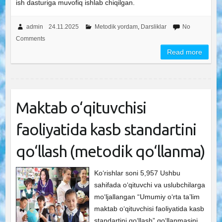
ish dasturiga muvofiq ishlab chiqilgan.
admin
24.11.2025
Metodik yordam
,
Darsliklar
No
Comments
Read more
Maktab o‘qituvchisi
faoliyatida kasb standartini
qo‘llash (metodik qo‘llanma)
Ko‘rishlar soni 5,957 Ushbu
sahifada o‘qituvchi va uslubchilarga
mo‘ljallangan “Umumiy o‘rta ta’lim
maktab o‘qituvchisi faoliyatida kasb
standartini qo‘llash” qo‘llanmasini