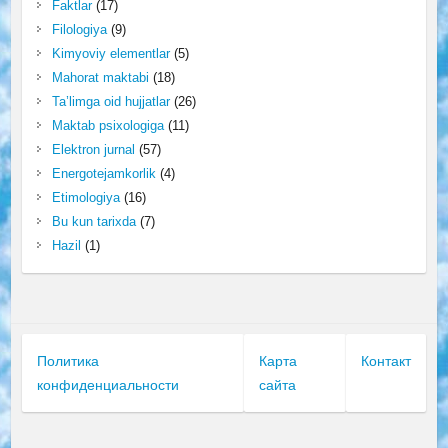
Faktlar
(17)
Filologiya
(9)
Kimyoviy elementlar
(5)
Mahorat maktabi
(18)
Ta’limga oid hujjatlar
(26)
Maktab psixologiga
(11)
Elektron jurnal
(57)
Energotejamkorlik
(4)
Etimologiya
(16)
Bu kun tarixda
(7)
Hazil
(1)
Политика
Карта
Контакт
конфиденциальности
сайта