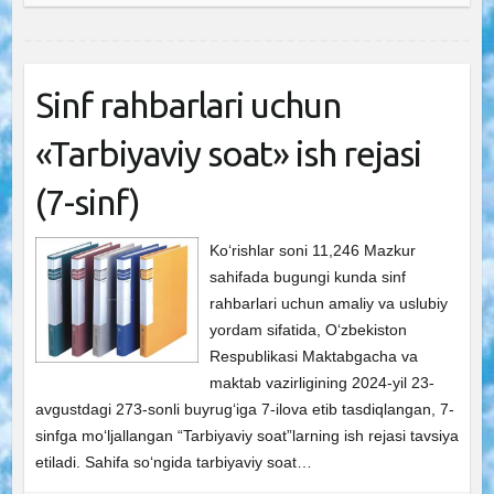
Sinf rahbarlari uchun
«Tarbiyaviy soat» ish rejasi
(7-sinf)
Ko‘rishlar soni 11,246 Mazkur
sahifada bugungi kunda sinf
rahbarlari uchun amaliy va uslubiy
yordam sifatida, O‘zbekiston
Respublikasi Maktabgacha va
maktab vazirligining 2024-yil 23-
avgustdagi 273-sonli buyrug‘iga 7-ilova etib tasdiqlangan, 7-
sinfga mo‘ljallangan “Tarbiyaviy soat”larning ish rejasi tavsiya
etiladi. Sahifa so‘ngida tarbiyaviy soat…