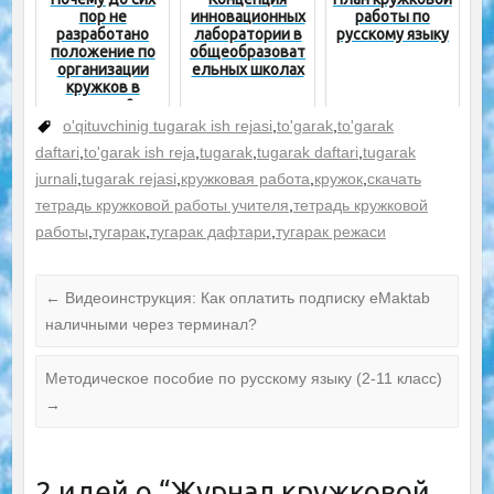
пор не
инновационных
работы по
разработано
лаборатории в
русскому языку
положение по
общеобразоват
организации
ельных школах
кружков в
школах?
o'qituvchinig tugarak ish rejasi
,
to'garak
,
to'garak
daftari
,
to'garak ish reja
,
tugarak
,
tugarak daftari
,
tugarak
jurnali
,
tugarak rejasi
,
кружковая работа
,
кружок
,
скачать
тетрадь кружковой работы учителя
,
тетрадь кружковой
работы
,
тугарак
,
тугарак дафтари
,
тугарак режаси
←
Видеоинструкция: Как оплатить подписку eMaktab
наличными через терминал?
Методическое пособие по русскому языку (2-11 класс)
→
2 идей о “
Журнал кружковой