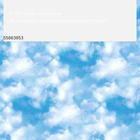
© Все права защищены
РЕСПУБЛИКА УЗБЕКИСТАН МИНИСТРЕРСТВО ДОШКОЛЬНОГО И ШКОЛЬНОГО ОБРАЗОВАНИЯ КОМАНДА в общеобразовательных учреждениях в 2023-2024 учебном году организация и проведение итоговой государственной аттестации обучающихся о Министра дошкольного и школьного образования Республики Узбекистан от 4 марта 2008 года (постановлением Минюста от 20 марта 2008 года № 1778 государственной регистрации) «Итоговое состояние учащихся общего среднего образования на основании положения об утверждении положения об аттестации общего среднего образования выпускной экзамен студентов в образовательных учреждениях в 2023-2024 учебном году В целях организации и прохождения аттестации приказываю: 1. Следующее: перечень предметов, по которым будет проводиться итоговая государственная аттестация и экзамен формы перевода согласно приложению 1; сертификаты международного образца, оценивающие уровень владения иностранными языками перечень согласно приложению 2; 2. Педагогический при специализированных образовательных учреждениях. научно-практический центр квалификации и международной оценки (Д.Давидова) 2024 г. До 25 марта: задания по предметам, по которым будет проводиться итоговая аттестация разработка и утверждение технических условий; итоговая аттестация на основании разработанного предметного задания разработка вопросов по предметам (устно и письменно), экзамен передача; общеобразовательные средние школы и специальные учебные заведения учащиеся выпускных классов школ и интернатов в агентской системе подготовка базы данных экзаменационных материалов и критериев оценки; перевод базы экзаменационных материалов на все языки обучения подать в Республиканский образовательный центр для изготовления; варианты экзаменов на основе разработанных контрольных материалов пусть будут поставлены задачи формирования. 3. Республиканский образовательный центр (Ш.Худайкулов) до 5 апреля 2024 года. до: база данных предоставленных экзаменационных материалов на все языки обучения перевод и экспертиза; для слепых, слабовидящих, глухих, слабослышащих и умственно отсталых детей учащиеся выпускных классов специализированных школ и школ-интернатов база данных экзаменационных материалов на всех преподаваемых языках подготовка критериев оценки; специализированные школы для умственно отсталых детей и технологии для учащихся выпускных классов школ-интернатов разработка соответствующих рекомендаций и критериев проведения ЕГЭ по естествознанию давать задания. 4. Педагогический при специализированных образовательных учреждениях. Научно-практический центр навыков и международной оценки (Д.Давидова), Республика образовательный центр (Худайкулов Ш.) итоговый государственный аттестационный экзамен ориентирован на творческое и логическое мышление при подготовке базы материалов учитывать введение заданий. 5. Следует отметить, что: сертификат государственного образца о знании общеобразовательного предмета и как минимум национальный уровень B1 по предметам на иностранных языках, указанным в Приложении 2. или международно признанный сертификат эквивалентного уровня студенты, изучающие определенный предмет, освобождаются от экзамена; по соответствующим предметам запланирована итоговая государственная аттестация за день до дня, путем жеребьевки Рабочей группой (в письменной форме по предметам, проводимым в форме) из числа сформированных вариантов выбрано 2 варианта; 2 выбранных варианта экзамена анонсированы на официальном сайте министерства и все выпускники по всей стране на основе этих вариантов проводит итоговую государственную аттестацию. 6. Государственное образование учащихся средних общеобразовательных учреждений. знания в соответствии с квалификационными требованиями, которые необходимо приобрести на основании стандартов итоговый (выпускной) контроль для 9 и 11 классов в целях тестирования Экзамены (далее – экзамены) состоят из предметов, перечисленных в приложении 1. будет сделано. 7. Экзамены пройдут с 26 мая по 15 июня 2024 г. (кроме науки физического воспитания). 8. Физическая для учащихся 9 классов общесредних образовательных учреждений. Экзамены по предмету «Образование, квалификация медицина» 1-6 мая 2024 года. сотрудники перевести под присмотр (с отклонениями в физическом или умственном развитии) специализированная школа для детей, школы-интернаты и со сколиозом школы-интернаты санаторного типа для больных детей исключены). 9. Он был слепым, слабовидящим и имел нарушения опорно-двигательного аппарата. экзамены в специализированных школах и интернатах для детей должны проводиться исходя из требований, предъявляемых к общеобразовательным учреждениям (физкультура кроме науки). 10. Специализированная школа для глухих и слабослышащих детей. и экзамены в интернатах и быть реализован в виде письменного теста по математике. 11. Специальность для умственно отсталых детей. Для 9 класса Родной язык и литературное письмо Государственный язык (язык обучения – узбекский). для неклассов) написано Математическое письмо Письменная/устная история Узбекистана Физическое воспитание практично Итоговый контроль Для 11 класса Написание родного языка и литературы (эссе) Математическое письмо Узбекский язык (обучение на узбекском языке) не посещающее общее среднее образование для учреждений)/Образовательное учреждение выбор письменный и устный Иностранный язык письменный/устный Письменная/устная история Узбекистана *По выбору студента:  Химия  Физика  Основы государственного права  География 10 бесплатных образовательных ресурсов - Мы составили подборку онлайн-проектов с интерактивными упражнениями, видеолекциями и статьями. Они помогут вам обрести новые и освежить старые знания бесплатно. 1. «ИНТУИТ» Старейшая образовательная площадка Рунета. Здесь вы найдёте сотни текстовых и видеокурсов на десятки различных тем — от программирования до психологии. Многие курсы подготовлены российскими университетами и крупными международными компаниями вроде Intel и Microsoft. Самостоятельное обучение бесплатное, но желающие могут оплатить услуги персональных наставников. 2. «Смартия» знакомит с актуальными профессиями и подсказывает, как им обучаться. Выбрав заинтересовавшую вас специальность — SMM-специалист, фотограф, веб-дизайнер или другую, — увидите список необходимых для неё умений. Чтобы вы могли освоить их самостоятельно, для каждого умения площадка отображает подборку ссылок на учебные материалы. Хотя «Смартия» ориентируется на русскоязычную аудиторию, часть контента всё же доступна только на английском. 3. «Лекторий Физтеха» Проект Московского физико-технического института (Физтеха). С его помощью вы можете смотреть онлайн серии лекций, записанные на видео в этом вузе. В числе доступных предметов — физика, биология, химия, информационные технологии и другие. К некоторым лекциям администрация ресурса прилагает готовые конспекты, которые можно скачивать в PDF-формате. 4. ITMOcourses Онлайн-площадка Санкт-Петербургского национального исследовательского университета информационных технологий, механики и оптики (ИТМО). Ресурс предоставляет свободный доступ к курсам, разработанным в этом вузе. Каталог материалов разбит на четыре категории: «Оптические системы и технологии», «Приборостроение и робототехника», «Информационные технологии» и «Биотехнологии». Курсы состоят из видеолекций, интерактивных демонстраций и заданий. 5. «КиберЛенинка» Электронная научная библиотека открытого доступа. Каталог площадки регулярно обрастает текстами статей из различных научных изданий. Сгруппированные по журналам и рубрикам публикации можно читать онлайн или скачивать целиком в PDF-формате. Проект нацелен на популяризацию науки за счёт открытого доступа к качественной информации. 6. «ПостНаука» На этом ресурсе публикуют подборки видеолекций, составленные экспертами из разных отраслей и объединённые общими темами. Среди них, к примеру, есть серии «Биоинформатика и геномика», «Культура средневековой Скандинавии» и Cinema Studies о теории кино. Каждая подборка лекций — логически связанная история, рассказанная экспертом от первого лица. Кроме того, на сайте появляются научно-образовательные статьи и тесты на разные темы. 7. «Newочём» Команда проекта «Newочём» отбирает самые интересные тексты из англоязычных СМИ и переводит те из них, за которые голосуют участники сообщества «ВКонтакте». По большей части это научно-популярные статьи. Редакторы придумывают лишь заголовки, в остальном содержание переводов соответствует оригиналам. Полные тексты можно читать прямо в социальной сети. 8. InternetUrok Онлайн-база материалов по основным дисциплинам школьной программы. Информация на сайте структурирована по классам, предметам и темам (урокам). Каждый урок состоит из видеолекций и конспектов. Есть также интерактивные тренажёры и тесты для закрепления пройденного материала. Даже если вы давно окончили школу, возможность повторить программу старших классов всегда может пригодиться. 9. Edutainme Ещё один ресурс об образовании. В отличие от Newtonew, как мне кажется, Edutainme больше ориентируется на представителей индустрии: педагогов, предпринимателей, разработчиков образовательных проектов. Но и любой, кто просто стремится к саморазвитию, найдёт на сайте много полезного и интересного для себя. Например, информацию о новых курсах и образовательных сервисах. 10. Newtonew Онлайн-медиа об образовании и обучении в широком смысле. Авторы Newtonew пишут об инструментах, заведениях, тактиках и стратегиях, которые помогают учить других и получать новые знания самостоятельно. На этой площадке вы найдёте новости, обзоры, аналитические мате
55863853