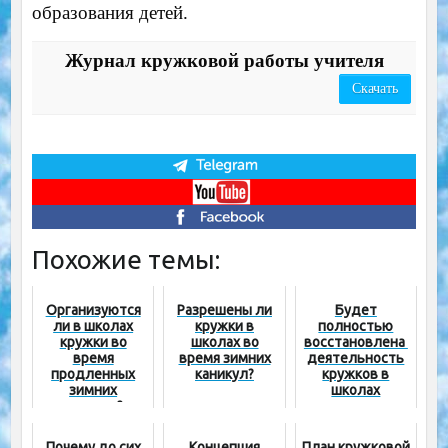
образования детей.
Журнал кружковой работы учителя
Скачать
Похожие темы:
Организуются
Разрешены ли
Будет
ли в школах
кружки в
полностью
кружки во
школах во
восстановлена ​​
время
время зимних
деятельность
продленных
каникул?
кружков в
зимних
школах
каникул?
Почему до сих
Концепция
План кружковой