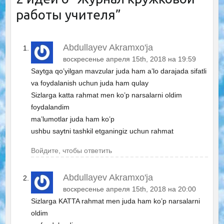
работы учителя
”
Abdullayev Akramxo'ja
воскресенье апреля 15th, 2018 на 19:59
Saytga qo’yilgan mavzular juda ham a’lo darajada sifatli
va foydalanish uchun juda ham qulay
Sizlarga katta rahmat men ko’p narsalarni oldim
foydalandim
ma’lumotlar juda ham ko’p
ushbu saytni tashkil etganingiz uchun rahmat
Войдите, чтобы ответить
Abdullayev Akramxo'ja
воскресенье апреля 15th, 2018 на 20:00
Sizlarga KATTA rahmat men juda ham ko’p narsalarni
oldim