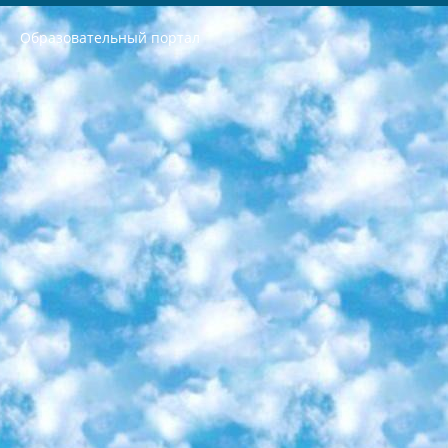
Образовательный портал
РЕСПУБЛИКА УЗБЕКИСТАН МИНИСТРЕРСТВО ДОШКОЛЬНОГО И ШКОЛЬНОГО ОБРАЗОВАНИЯ КОМАНДА в общеобразовательных учреждениях в 2023-2024 учебном году организация и проведение итоговой государственной аттестации обучающихся о Министра дошкольного и школьного образования Республики Узбекистан от 4 марта 2008 года (постановлением Минюста от 20 марта 2008 года № 1778 государственной регистрации) «Итоговое состояние учащихся общего среднего образования на основании положения об утверждении положения об аттестации общего среднего образования выпускной экзамен студентов в образовательных учреждениях в 2023-2024 учебном году В целях организации и прохождения аттестации приказываю: 1. Следующее: перечень предметов, по которым будет проводиться итоговая государственная аттестация и экзамен формы перевода согласно приложению 1; сертификаты международного образца, оценивающие уровень владения иностранными языками перечень согласно приложению 2; 2. Педагогический при специализированных образовательных учреждениях. научно-практический центр квалификации и международной оценки (Д.Давидова) 2024 г. До 25 марта: задания по предметам, по которым будет проводиться итоговая аттестация разработка и утверждение технических условий; итоговая аттестация на основании разработанного предметного задания разработка вопросов по предметам (устно и письменно), экзамен передача; общеобразовательные средние школы и специальные учебные заведения учащиеся выпускных классов школ и интернатов в агентской системе подготовка базы данных экзаменационных материалов и критериев оценки; перевод базы экзаменационных материалов на все языки обучения подать в Республиканский образовательный центр для изготовления; варианты экзаменов на основе разработанных контрольных материалов пусть будут поставлены задачи формирования. 3. Республиканский образовательный центр (Ш.Худайкулов) до 5 апреля 2024 года. до: база данных предоставленных экзаменационных материалов на все языки обучения перевод и экспертиза; для слепых, слабовидящих, глухих, слабослышащих и умственно отсталых детей учащиеся выпускных классов специализированных школ и школ-интернатов база данных экзаменационных материалов на всех преподаваемых языках подготовка критериев оценки; специализированные школы для умственно отсталых детей и технологии для учащихся выпускных классов школ-интернатов разработка соответствующих рекомендаций и критериев проведения ЕГЭ по естествознанию давать задания. 4. Педагогический при специализированных образовательных учреждениях. Научно-практический центр навыков и международной оценки (Д.Давидова), Республика образовательный центр (Худайкулов Ш.) итоговый государственный аттестационный экзамен ориентирован на творческое и логическое мышление при подготовке базы материалов учитывать введение заданий. 5. Следует отметить, что: сертификат государственного образца о знании общеобразовательного предмета и как минимум национальный уровень B1 по предметам на иностранных языках, указанным в Приложении 2. или международно признанный сертификат эквивалентного уровня студенты, изучающие определенный предмет, освобождаются от экзамена; по соответствующим предметам запланирована итоговая государственная аттестация за день до дня, путем жеребьевки Рабочей группой (в письменной форме по предметам, проводимым в форме) из числа сформированных вариантов выбрано 2 варианта; 2 выбранных варианта экзамена анонсированы на официальном сайте министерства и все выпускники по всей стране на основе этих вариантов проводит итоговую государственную аттестацию. 6. Государственное образование учащихся средних общеобразовательных учреждений. знания в соответствии с квалификационными требованиями, которые необходимо приобрести на основании стандартов итоговый (выпускной) контроль для 9 и 11 классов в целях тестирования Экзамены (далее – экзамены) состоят из предметов, перечисленных в приложении 1. будет сделано. 7. Экзамены пройдут с 26 мая по 15 июня 2024 г. (кроме науки физического воспитания). 8. Физическая для учащихся 9 классов общесредних образовательных учреждений. Экзамены по предмету «Образование, квалификация медицина» 1-6 мая 2024 года. сотрудники перевести под присмотр (с отклонениями в физическом или умственном развитии) специализированная школа для детей, школы-интернаты и со сколиозом школы-интернаты санаторного типа для больных детей исключены). 9. Он был слепым, слабовидящим и имел нарушения опорно-двигательного аппарата. экзамены в специализированных школах и интернатах для детей должны проводиться исходя из требований, предъявляемых к общеобразовательным учреждениям (физкультура кроме науки). 10. Специализированная школа для глухих и слабослышащих детей. и экзамены в интернатах и быть реализован в виде письменного теста по математике. 11. Специальность для умственно отсталых детей. Для 9 класса Родной язык и литературное письмо Государственный язык (язык обучения – узбекский). для неклассов) написано Математическое письмо Письменная/устная история Узбекистана Физическое воспитание практично Итоговый контроль Для 11 класса Написание родного языка и литературы (эссе) Математическое письмо Узбекский язык (обучение на узбекском языке) не посещающее общее среднее образование для учреждений)/Образовательное учреждение выбор письменный и устный Иностранный язык письменный/устный Письменная/устная история Узбекистана *По выбору студента:  Химия  Физика  Основы государственного права  География 10 бесплатных образовательных ресурсов - Мы составили подборку онлайн-проектов с интерактивными упражнениями, видеолекциями и статьями. Они помогут вам обрести новые и освежить старые знания бесплатно. 1. «ИНТУИТ» Старейшая образовательная площадка Рунета. Здесь вы найдёте сотни текстовых и видеокурсов на десятки различных тем — от программирования до психологии. Многие курсы подготовлены российскими университетами и крупными международными компаниями вроде Intel и Microsoft. Самостоятельное обучение бесплатное, но желающие могут оплатить услуги персональных наставников. 2. «Смартия» знакомит с актуальными профессиями и подсказывает, как им обучаться. Выбрав заинтересовавшую вас специальность — SMM-специалист, фотограф, веб-дизайнер или другую, — увидите список необходимых для неё умений. Чтобы вы могли освоить их самостоятельно, для каждого умения площадка отображает подборку ссылок на учебные материалы. Хотя «Смартия» ориентируется на русскоязычную аудиторию, часть контента всё же доступна только на английском. 3. «Лекторий Физтеха» Проект Московского физико-технического института (Физтеха). С его помощью вы можете смотреть онлайн серии лекций, записанные на видео в этом вузе. В числе доступных предметов — физика, биология, химия, информационные технологии и другие. К некоторым лекциям администрация ресурса прилагает готовые конспекты, которые можно скачивать в PDF-формате. 4. ITMOcourses Онлайн-площадка Санкт-Петербургского национального исследовательского университета информационных технологий, механики и оптики (ИТМО). Ресурс предоставляет свободный доступ к курсам, разработанным в этом вузе. Каталог материалов разбит на четыре категории: «Оптические системы и технологии», «Приборостроение и робототехника», «Информационные технологии» и «Биотехнологии». Курсы состоят из видеолекций, интерактивных демонстраций и заданий. 5. «КиберЛенинка» Электронная научная библиотека открытого доступа. Каталог площадки регулярно обрастает текстами статей из различных научных изданий. Сгруппированные по журналам и рубрикам публикации можно читать онлайн или скачивать целиком в PDF-формате. Проект нацелен на популяризацию науки за счёт открытого доступа к качественной информации. 6. «ПостНаука» На этом ресурсе публикуют подборки видеолекций, составленные экспертами из разных отраслей и объединённые общими темами. Среди них, к примеру, есть серии «Биоинформатика и геномика», «Культура средневековой Скандинавии» и Cinema Studies о теории кино. Каждая подборка лекций — логически связанная история, рассказанная экспертом от первого лица. Кроме того, на сайте появляются научно-образовательные статьи и тесты на разные темы. 7. «Newочём» Команда проекта «Newочём» отбирает самые интересные тексты из англоязычных СМИ и переводит те из них, за которые голосуют участники сообщества «ВКонтакте». По большей части это научно-популярные статьи. Редакторы придумывают лишь заголовки, в остальном содержание переводов соответствует оригиналам. Полные тексты можно читать прямо в социальной сети. 8. InternetUrok Онлайн-база материалов по основным дисциплинам школьной программы. Информация на сайте структурирована по классам, предметам и темам (урокам). Каждый урок состоит из видеолекций и конспектов. Есть также интерактивные тренажёры и тесты для закрепления пройденного материала. Даже если вы давно окончили школу, возможность повторить программу старших классов всегда может пригодиться. 9. Edutainme Ещё один ресурс об образовании. В отличие от Newtonew, как мне кажется, Edutainme больше ориентируется на представителей индустрии: педагогов, предпринимателей, разработчиков образовательных проектов. Но и любой, кто просто стремится к саморазвитию, найдёт на сайте много полезного и интересного для себя. Например, информацию о новых курсах и образовательных сервисах. 10. Newtonew Онлайн-медиа об образовании и обучении в широком смысле. Авторы Newtonew пишут об инструментах, заведениях, тактиках и стратегиях, которые помогают учить других и получать новые знания самостоятельно. На этой площадке вы найдёте новости, обзоры, аналитические мат