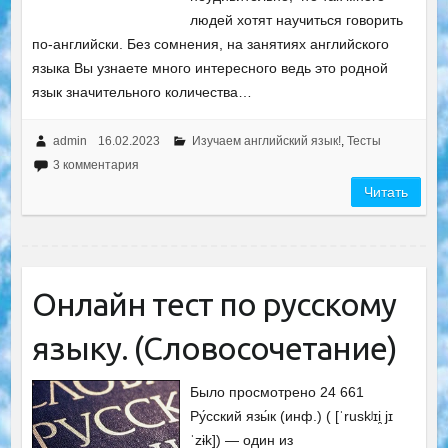
людей хотят научиться говорить
по-английски. Без сомнения, на занятиях английского
языка Вы узнаете много интересного ведь это родной
язык значительного количества…
admin
16.02.2023
Изучаем английский язык!
,
Тесты
3 комментария
Читать
Онлайн тест по русскому
языку. (Словосочетание)
Было просмотрено 24 661
Ру́сский язы́к (инф.) ( [ˈruskʲɪi̯ jɪ
ˈzɨk]) — один из