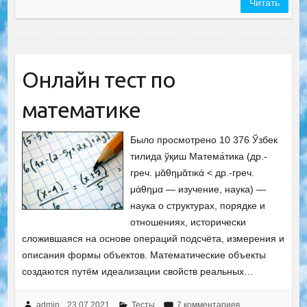
Читать
Онлайн тест по
математике
Было просмотрено 10 376 Ўзбек
тилида ўқиш Матема́тика (др.-
греч. μᾰθημᾰτικά < др.-греч.
μάθημα — изучение, наука) —
наука о структурах, порядке и
отношениях, исторически
сложившаяся на основе операций подсчёта, измерения и
описания формы объектов. Математические объекты
создаются путём идеализации свойств реальных…
admin
23.07.2021
Тесты
7 комментариев