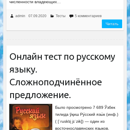
численности владеющих…
admin
07.09.2020
Тесты
5 комментариев
Читать
Онлайн тест по русскому
языку.
Сложноподчинённое
предложение.
Было просмотрено 7 689 Ўзбек
тилида ўқиш Ру́сский язы́к (инф.)
( [ˈruskʲɪi̯ jɪˈzɨk]) — один из
восточнославянских языков,