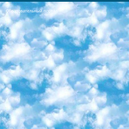
Образовательный портал
РЕСПУБЛИКА УЗБЕКИСТАН МИНИСТРЕРСТВО ДОШКОЛЬНОГО И ШКОЛЬНОГО ОБРАЗОВАНИЯ КОМАНДА в общеобразовательных учреждениях в 2023-2024 учебном году организация и проведение итоговой государственной аттестации обучающихся о Министра дошкольного и школьного образования Республики Узбекистан от 4 марта 2008 года (постановлением Минюста от 20 марта 2008 года № 1778 государственной регистрации) «Итоговое состояние учащихся общего среднего образования на основании положения об утверждении положения об аттестации общего среднего образования выпускной экзамен студентов в образовательных учреждениях в 2023-2024 учебном году В целях организации и прохождения аттестации приказываю: 1. Следующее: перечень предметов, по которым будет проводиться итоговая государственная аттестация и экзамен формы перевода согласно приложению 1; сертификаты международного образца, оценивающие уровень владения иностранными языками перечень согласно приложению 2; 2. Педагогический при специализированных образовательных учреждениях. научно-практический центр квалификации и международной оценки (Д.Давидова) 2024 г. До 25 марта: задания по предметам, по которым будет проводиться итоговая аттестация разработка и утверждение технических условий; итоговая аттестация на основании разработанного предметного задания разработка вопросов по предметам (устно и письменно), экзамен передача; общеобразовательные средние школы и специальные учебные заведения учащиеся выпускных классов школ и интернатов в агентской системе подготовка базы данных экзаменационных материалов и критериев оценки; перевод базы экзаменационных материалов на все языки обучения подать в Республиканский образовательный центр для изготовления; варианты экзаменов на основе разработанных контрольных материалов пусть будут поставлены задачи формирования. 3. Республиканский образовательный центр (Ш.Худайкулов) до 5 апреля 2024 года. до: база данных предоставленных экзаменационных материалов на все языки обучения перевод и экспертиза; для слепых, слабовидящих, глухих, слабослышащих и умственно отсталых детей учащиеся выпускных классов специализированных школ и школ-интернатов база данных экзаменационных материалов на всех преподаваемых языках подготовка критериев оценки; специализированные школы для умственно отсталых детей и технологии для учащихся выпускных классов школ-интернатов разработка соответствующих рекомендаций и критериев проведения ЕГЭ по естествознанию давать задания. 4. Педагогический при специализированных образовательных учреждениях. Научно-практический центр навыков и международной оценки (Д.Давидова), Республика образовательный центр (Худайкулов Ш.) итоговый государственный аттестационный экзамен ориентирован на творческое и логическое мышление при подготовке базы материалов учитывать введение заданий. 5. Следует отметить, что: сертификат государственного образца о знании общеобразовательного предмета и как минимум национальный уровень B1 по предметам на иностранных языках, указанным в Приложении 2. или международно признанный сертификат эквивалентного уровня студенты, изучающие определенный предмет, освобождаются от экзамена; по соответствующим предметам запланирована итоговая государственная аттестация за день до дня, путем жеребьевки Рабочей группой (в письменной форме по предметам, проводимым в форме) из числа сформированных вариантов выбрано 2 варианта; 2 выбранных варианта экзамена анонсированы на официальном сайте министерства и все выпускники по всей стране на основе этих вариантов проводит итоговую государственную аттестацию. 6. Государственное образование учащихся средних общеобразовательных учреждений. знания в соответствии с квалификационными требованиями, которые необходимо приобрести на основании стандартов итоговый (выпускной) контроль для 9 и 11 классов в целях тестирования Экзамены (далее – экзамены) состоят из предметов, перечисленных в приложении 1. будет сделано. 7. Экзамены пройдут с 26 мая по 15 июня 2024 г. (кроме науки физического воспитания). 8. Физическая для учащихся 9 классов общесредних образовательных учреждений. Экзамены по предмету «Образование, квалификация медицина» 1-6 мая 2024 года. сотрудники перевести под присмотр (с отклонениями в физическом или умственном развитии) специализированная школа для детей, школы-интернаты и со сколиозом школы-интернаты санаторного типа для больных детей исключены). 9. Он был слепым, слабовидящим и имел нарушения опорно-двигательного аппарата. экзамены в специализированных школах и интернатах для детей должны проводиться исходя из требований, предъявляемых к общеобразовательным учреждениям (физкультура кроме науки). 10. Специализированная школа для глухих и слабослышащих детей. и экзамены в интернатах и быть реализован в виде письменного теста по математике. 11. Специальность для умственно отсталых детей. Для 9 класса Родной язык и литературное письмо Государственный язык (язык обучения – узбекский). для неклассов) написано Математическое письмо Письменная/устная история Узбекистана Физическое воспитание практично Итоговый контроль Для 11 класса Написание родного языка и литературы (эссе) Математическое письмо Узбекский язык (обучение на узбекском языке) не посещающее общее среднее образование для учреждений)/Образовательное учреждение выбор письменный и устный Иностранный язык письменный/устный Письменная/устная история Узбекистана *По выбору студента:  Химия  Физика  Основы государственного права  География 10 бесплатных образовательных ресурсов - Мы составили подборку онлайн-проектов с интерактивными упражнениями, видеолекциями и статьями. Они помогут вам обрести новые и освежить старые знания бесплатно. 1. «ИНТУИТ» Старейшая образовательная площадка Рунета. Здесь вы найдёте сотни текстовых и видеокурсов на десятки различных тем — от программирования до психологии. Многие курсы подготовлены российскими университетами и крупными международными компаниями вроде Intel и Microsoft. Самостоятельное обучение бесплатное, но желающие могут оплатить услуги персональных наставников. 2. «Смартия» знакомит с актуальными профессиями и подсказывает, как им обучаться. Выбрав заинтересовавшую вас специальность — SMM-специалист, фотограф, веб-дизайнер или другую, — увидите список необходимых для неё умений. Чтобы вы могли освоить их самостоятельно, для каждого умения площадка отображает подборку ссылок на учебные материалы. Хотя «Смартия» ориентируется на русскоязычную аудиторию, часть контента всё же доступна только на английском. 3. «Лекторий Физтеха» Проект Московского физико-технического института (Физтеха). С его помощью вы можете смотреть онлайн серии лекций, записанные на видео в этом вузе. В числе доступных предметов — физика, биология, химия, информационные технологии и другие. К некоторым лекциям администрация ресурса прилагает готовые конспекты, которые можно скачивать в PDF-формате. 4. ITMOcourses Онлайн-площадка Санкт-Петербургского национального исследовательского университета информационных технологий, механики и оптики (ИТМО). Ресурс предоставляет свободный доступ к курсам, разработанным в этом вузе. Каталог материалов разбит на четыре категории: «Оптические системы и технологии», «Приборостроение и робототехника», «Информационные технологии» и «Биотехнологии». Курсы состоят из видеолекций, интерактивных демонстраций и заданий. 5. «КиберЛенинка» Электронная научная библиотека открытого доступа. Каталог площадки регулярно обрастает текстами статей из различных научных изданий. Сгруппированные по журналам и рубрикам публикации можно читать онлайн или скачивать целиком в PDF-формате. Проект нацелен на популяризацию науки за счёт открытого доступа к качественной информации. 6. «ПостНаука» На этом ресурсе публикуют подборки видеолекций, составленные экспертами из разных отраслей и объединённые общими темами. Среди них, к примеру, есть серии «Биоинформатика и геномика», «Культура средневековой Скандинавии» и Cinema Studies о теории кино. Каждая подборка лекций — логически связанная история, рассказанная экспертом от первого лица. Кроме того, на сайте появляются научно-образовательные статьи и тесты на разные темы. 7. «Newочём» Команда проекта «Newочём» отбирает самые интересные тексты из англоязычных СМИ и переводит те из них, за которые голосуют участники сообщества «ВКонтакте». По большей части это научно-популярные статьи. Редакторы придумывают лишь заголовки, в остальном содержание переводов соответствует оригиналам. Полные тексты можно читать прямо в социальной сети. 8. InternetUrok Онлайн-база материалов по основным дисциплинам школьной программы. Информация на сайте структурирована по классам, предметам и темам (урокам). Каждый урок состоит из видеолекций и конспектов. Есть также интерактивные тренажёры и тесты для закрепления пройденного материала. Даже если вы давно окончили школу, возможность повторить программу старших классов всегда может пригодиться. 9. Edutainme Ещё один ресурс об образовании. В отличие от Newtonew, как мне кажется, Edutainme больше ориентируется на представителей индустрии: педагогов, предпринимателей, разработчиков образовательных проектов. Но и любой, кто просто стремится к саморазвитию, найдёт на сайте много полезного и интересного для себя. Например, информацию о новых курсах и образовательных сервисах. 10. Newtonew Онлайн-медиа об образовании и обучении в широком смысле. Авторы Newtonew пишут об инструментах, заведениях, тактиках и стратегиях, которые помогают учить других и получать новые знания самостоятельно. На этой площадке вы найдёте новости, обзоры, аналитические мат