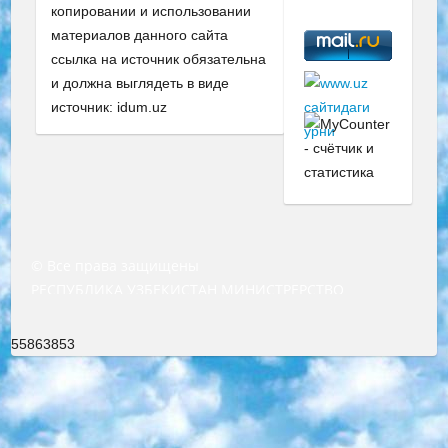
копировании и использовании
материалов данного сайта
ссылка на источник обязательна
и должна выглядеть в виде
источник: idum.uz
© Все права защищены
РЕСПУБЛИКА УЗБЕКИСТАН МИНИСТРЕРСТВО ДОШКОЛЬНОГО И ШКОЛЬНОГО ОБРАЗОВАНИЯ КОМАНДА в общеобразовательных учреждениях в 2023-2024 учебном году организация и проведение итоговой государственной аттестации обучающихся о Министра дошкольного и школьного образования Республики Узбекистан от 4 марта 2008 года (постановлением Минюста от 20 марта 2008 года № 1778 государственной регистрации) «Итоговое состояние учащихся общего среднего образования на основании положения об утверждении положения об аттестации общего среднего образования выпускной экзамен студентов в образовательных учреждениях в 2023-2024 учебном году В целях организации и прохождения аттестации приказываю: 1. Следующее: перечень предметов, по которым будет проводиться итоговая государственная аттестация и экзамен формы перевода согласно приложению 1; сертификаты международного образца, оценивающие уровень владения иностранными языками перечень согласно приложению 2; 2. Педагогический при специализированных образовательных учреждениях. научно-практический центр квалификации и международной оценки (Д.Давидова) 2024 г. До 25 марта: задания по предметам, по которым будет проводиться итоговая аттестация разработка и утверждение технических условий; итоговая аттестация на основании разработанного предметного задания разработка вопросов по предметам (устно и письменно), экзамен передача; общеобразовательные средние школы и специальные учебные заведения учащиеся выпускных классов школ и интернатов в агентской системе подготовка базы данных экзаменационных материалов и критериев оценки; перевод базы экзаменационных материалов на все языки обучения подать в Республиканский образовательный центр для изготовления; варианты экзаменов на основе разработанных контрольных материалов пусть будут поставлены задачи формирования. 3. Республиканский образовательный центр (Ш.Худайкулов) до 5 апреля 2024 года. до: база данных предоставленных экзаменационных материалов на все языки обучения перевод и экспертиза; для слепых, слабовидящих, глухих, слабослышащих и умственно отсталых детей учащиеся выпускных классов специализированных школ и школ-интернатов база данных экзаменационных материалов на всех преподаваемых языках подготовка критериев оценки; специализированные школы для умственно отсталых детей и технологии для учащихся выпускных классов школ-интернатов разработка соответствующих рекомендаций и критериев проведения ЕГЭ по естествознанию давать задания. 4. Педагогический при специализированных образовательных учреждениях. Научно-практический центр навыков и международной оценки (Д.Давидова), Республика образовательный центр (Худайкулов Ш.) итоговый государственный аттестационный экзамен ориентирован на творческое и логическое мышление при подготовке базы материалов учитывать введение заданий. 5. Следует отметить, что: сертификат государственного образца о знании общеобразовательного предмета и как минимум национальный уровень B1 по предметам на иностранных языках, указанным в Приложении 2. или международно признанный сертификат эквивалентного уровня студенты, изучающие определенный предмет, освобождаются от экзамена; по соответствующим предметам запланирована итоговая государственная аттестация за день до дня, путем жеребьевки Рабочей группой (в письменной форме по предметам, проводимым в форме) из числа сформированных вариантов выбрано 2 варианта; 2 выбранных варианта экзамена анонсированы на официальном сайте министерства и все выпускники по всей стране на основе этих вариантов проводит итоговую государственную аттестацию. 6. Государственное образование учащихся средних общеобразовательных учреждений. знания в соответствии с квалификационными требованиями, которые необходимо приобрести на основании стандартов итоговый (выпускной) контроль для 9 и 11 классов в целях тестирования Экзамены (далее – экзамены) состоят из предметов, перечисленных в приложении 1. будет сделано. 7. Экзамены пройдут с 26 мая по 15 июня 2024 г. (кроме науки физического воспитания). 8. Физическая для учащихся 9 классов общесредних образовательных учреждений. Экзамены по предмету «Образование, квалификация медицина» 1-6 мая 2024 года. сотрудники перевести под присмотр (с отклонениями в физическом или умственном развитии) специализированная школа для детей, школы-интернаты и со сколиозом школы-интернаты санаторного типа для больных детей исключены). 9. Он был слепым, слабовидящим и имел нарушения опорно-двигательного аппарата. экзамены в специализированных школах и интернатах для детей должны проводиться исходя из требований, предъявляемых к общеобразовательным учреждениям (физкультура кроме науки). 10. Специализированная школа для глухих и слабослышащих детей. и экзамены в интернатах и быть реализован в виде письменного теста по математике. 11. Специальность для умственно отсталых детей. Для 9 класса Родной язык и литературное письмо Государственный язык (язык обучения – узбекский). для неклассов) написано Математическое письмо Письменная/устная история Узбекистана Физическое воспитание практично Итоговый контроль Для 11 класса Написание родного языка и литературы (эссе) Математическое письмо Узбекский язык (обучение на узбекском языке) не посещающее общее среднее образование для учреждений)/Образовательное учреждение выбор письменный и устный Иностранный язык письменный/устный Письменная/устная история Узбекистана *По выбору студента:  Химия  Физика  Основы государственного права  География 10 бесплатных образовательных ресурсов - Мы составили подборку онлайн-проектов с интерактивными упражнениями, видеолекциями и статьями. Они помогут вам обрести новые и освежить старые знания бесплатно. 1. «ИНТУИТ» Старейшая образовательная площадка Рунета. Здесь вы найдёте сотни текстовых и видеокурсов на десятки различных тем — от программирования до психологии. Многие курсы подготовлены российскими университетами и крупными международными компаниями вроде Intel и Microsoft. Самостоятельное обучение бесплатное, но желающие могут оплатить услуги персональных наставников. 2. «Смартия» знакомит с актуальными профессиями и подсказывает, как им обучаться. Выбрав заинтересовавшую вас специальность — SMM-специалист, фотограф, веб-дизайнер или другую, — увидите список необходимых для неё умений. Чтобы вы могли освоить их самостоятельно, для каждого умения площадка отображает подборку ссылок на учебные материалы. Хотя «Смартия» ориентируется на русскоязычную аудиторию, часть контента всё же доступна только на английском. 3. «Лекторий Физтеха» Проект Московского физико-технического института (Физтеха). С его помощью вы можете смотреть онлайн серии лекций, записанные на видео в этом вузе. В числе доступных предметов — физика, биология, химия, информационные технологии и другие. К некоторым лекциям администрация ресурса прилагает готовые конспекты, которые можно скачивать в PDF-формате. 4. ITMOcourses Онлайн-площадка Санкт-Петербургского национального исследовательского университета информационных технологий, механики и оптики (ИТМО). Ресурс предоставляет свободный доступ к курсам, разработанным в этом вузе. Каталог материалов разбит на четыре категории: «Оптические системы и технологии», «Приборостроение и робототехника», «Информационные технологии» и «Биотехнологии». Курсы состоят из видеолекций, интерактивных демонстраций и заданий. 5. «КиберЛенинка» Электронная научная библиотека открытого доступа. Каталог площадки регулярно обрастает текстами статей из различных научных изданий. Сгруппированные по журналам и рубрикам публикации можно читать онлайн или скачивать целиком в PDF-формате. Проект нацелен на популяризацию науки за счёт открытого доступа к качественной информации. 6. «ПостНаука» На этом ресурсе публикуют подборки видеолекций, составленные экспертами из разных отраслей и объединённые общими темами. Среди них, к примеру, есть серии «Биоинформатика и геномика», «Культура средневековой Скандинавии» и Cinema Studies о теории кино. Каждая подборка лекций — логически связанная история, рассказанная экспертом от первого лица. Кроме того, на сайте появляются научно-образовательные статьи и тесты на разные темы. 7. «Newочём» Команда проекта «Newочём» отбирает самые интересные тексты из англоязычных СМИ и переводит те из них, за которые голосуют участники сообщества «ВКонтакте». По большей части это научно-популярные статьи. Редакторы придумывают лишь заголовки, в остальном содержание переводов соответствует оригиналам. Полные тексты можно читать прямо в социальной сети. 8. InternetUrok Онлайн-база материалов по основным дисциплинам школьной программы. Информация на сайте структурирована по классам, предметам и темам (урокам). Каждый урок состоит из видеолекций и конспектов. Есть также интерактивные тренажёры и тесты для закрепления пройденного материала. Даже если вы давно окончили школу, возможность повторить программу старших классов всегда может пригодиться. 9. Edutainme Ещё один ресурс об образовании. В отличие от Newtonew, как мне кажется, Edutainme больше ориентируется на представителей индустрии: педагогов, предпринимателей, разработчиков образовательных проектов. Но и любой, кто просто стремится к саморазвитию, найдёт на сайте много полезного и интересного для себя. Например, информацию о новых курсах и образовательных сервисах. 10. Newtonew Онлайн-медиа об образовании и обучении в широком смысле. Авторы Newtonew пишут об инструментах, заведениях, тактиках и стратегиях, которые помогают учить других и получать новые знания самостоятельно. На этой площадке вы найдёте новости, обзоры, аналитические мате
55863853