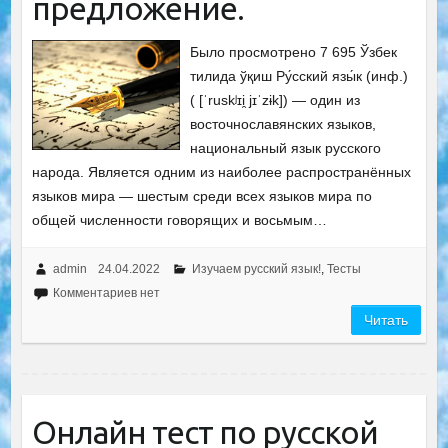
предложение.
Было просмотрено 7 695 Ўзбек
тилида ўқиш Ру́сский язы́к (инф.)
( [ˈruskʲɪi̯ jɪˈzɨk]) — один из
восточнославянских языков,
национальный язык русского
народа. Является одним из наиболее распространённых
языков мира — шестым среди всех языков мира по
общей численности говорящих и восьмым…
admin
24.04.2022
Изучаем русский язык!
,
Тесты
Комментариев нет
Читать
Онлайн тест по русской