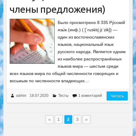
члены предложения)
Было просмотрено 8 335 Ру́сский
язы́к (инф.) ( [ˈruskʲɪi̯ jɪˈzɨk]) —
один из восточнославянских
языков, национальный язык
русского народа. Является одним
из наиболее распространённых
языков мира — шестым среди
всех языков мира по общей численности говорящих и
восьмым по численности владеющих…
admin
18.07.2020
Тесты
1 коментарий
Читать
«
1
2
3
»