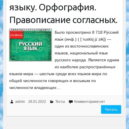
языку. Орфография.
Правописание согласных.
Было просмотрено 8 718 Ру́сский
язы́к (инф.) ( [ˈruskʲɪi̯ jɪˈzɨk]) —
один из восточнославянских
языков, национальный язык
русского народа. Является одним
из наиболее распространённых
языков мира — шестым среди всех языков мира по
общей численности говорящих и восьмым по
численности владеющих…
admin
28.01.2022
Тесты
Комментариев нет
Читать