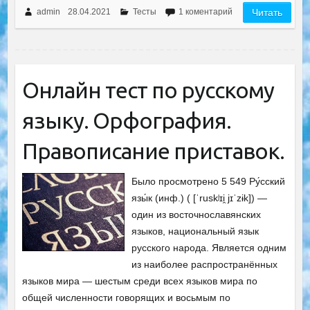
admin
28.04.2021
Тесты
1 коментарий
Читать
Онлайн тест по русскому
языку. Орфография.
Правописание приставок.
Было просмотрено 5 549 Ру́сский
язы́к (инф.) ( [ˈruskʲɪi̯ jɪˈzɨk]) —
один из восточнославянских
языков, национальный язык
русского народа. Является одним
из наиболее распространённых
языков мира — шестым среди всех языков мира по
общей численности говорящих и восьмым по