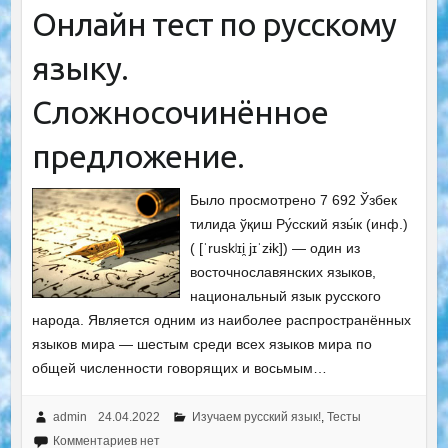
Онлайн тест по русскому
языку.
Сложносочинённое
предложение.
Было просмотрено 7 692 Ўзбек
тилида ўқиш Ру́сский язы́к (инф.)
( [ˈruskʲɪi̯ jɪˈzɨk]) — один из
восточнославянских языков,
национальный язык русского
народа. Является одним из наиболее распространённых
языков мира — шестым среди всех языков мира по
общей численности говорящих и восьмым…
admin
24.04.2022
Изучаем русский язык!
,
Тесты
Комментариев нет