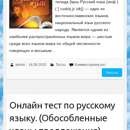
тилида ўқиш Ру́сский язы́к (инф.)
( [ˈruskʲɪi̯ jɪˈzɨk]) — один из
восточнославянских языков,
национальный язык русского
народа. Является одним из
наиболее распространённых языков мира — шестым
среди всех языков мира по общей численности
говорящих и восьмым…
admin
14.08.2020
Тесты
Комментариев нет
Читать
Онлайн тест по русскому
языку. (Обособленные