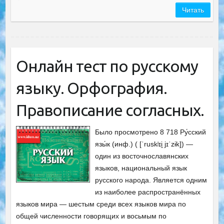
Читать
Онлайн тест по русскому
языку. Орфография.
Правописание согласных.
Было просмотрено 8 718 Ру́сский
язы́к (инф.) ( [ˈruskʲɪi̯ jɪˈzɨk]) —
один из восточнославянских
языков, национальный язык
русского народа. Является одним
из наиболее распространённых
языков мира — шестым среди всех языков мира по
общей численности говорящих и восьмым по