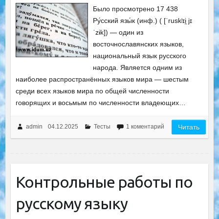
Было просмотрено 17 438
Ру́сский язы́к (инф.) ( [ˈruskʲɪi̯ jɪ
ˈzɨk]) — один из
восточнославянских языков,
национальный язык русского
народа. Является одним из
наиболее распространённых языков мира — шестым
среди всех языков мира по общей численности
говорящих и восьмым по численности владеющих…
admin
04.12.2025
Тесты
1 коментарий
Читать
Контрольные работы по
русскому языку