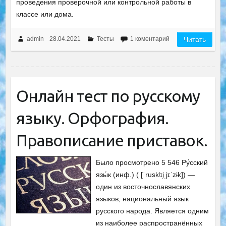
проведения проверочной или контрольной работы в
классе или дома.
admin
28.04.2021
Тесты
1 коментарий
Читать
Онлайн тест по русскому
языку. Орфография.
Правописание приставок.
Было просмотрено 5 546 Ру́сский
язы́к (инф.) ( [ˈruskʲɪi̯ jɪˈzɨk]) —
один из восточнославянских
языков, национальный язык
русского народа. Является одним
из наиболее распространённых