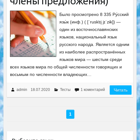
члены предложения)
Было просмотрено 8 335 Ру́сский
язы́к (инф.) ( [ˈruskʲɪi̯ jɪˈzɨk]) —
один из восточнославянских
языков, национальный язык
русского народа. Является одним
из наиболее распространённых
языков мира — шестым среди
всех языков мира по общей численности говорящих и
восьмым по численности владеющих…
admin
18.07.2020
Тесты
1 коментарий
Читать
1