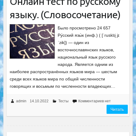
Онлайн тест по русскому
языку. (Словосочетание)
Было просмотрено 24 657
Ру́сский язы́к (инф.) ( [ˈruskʲɪi̯ jɪ
ˈzɨk]) — один из
восточнославянских языков,
национальный язык русского
народа. Является одним из
наиболее распространённых языков мира — шестым
среди всех языков мира по общей численности
говорящих и восьмым по численности владеющих…
admin
14.10.2022
Тесты
Комментариев нет
Читать