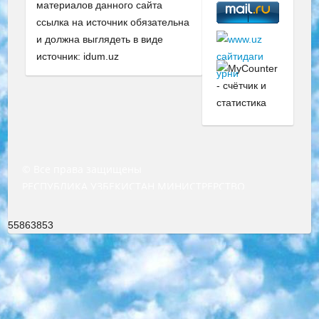
материалов данного сайта
ссылка на источник обязательна
и должна выглядеть в виде
источник: idum.uz
© Все права защищены
РЕСПУБЛИКА УЗБЕКИСТАН МИНИСТРЕРСТВО ДОШКОЛЬНОГО И ШКОЛЬНОГО ОБРАЗОВАНИЯ КОМАНДА в общеобразовательных учреждениях в 2023-2024 учебном году организация и проведение итоговой государственной аттестации обучающихся о Министра дошкольного и школьного образования Республики Узбекистан от 4 марта 2008 года (постановлением Минюста от 20 марта 2008 года № 1778 государственной регистрации) «Итоговое состояние учащихся общего среднего образования на основании положения об утверждении положения об аттестации общего среднего образования выпускной экзамен студентов в образовательных учреждениях в 2023-2024 учебном году В целях организации и прохождения аттестации приказываю: 1. Следующее: перечень предметов, по которым будет проводиться итоговая государственная аттестация и экзамен формы перевода согласно приложению 1; сертификаты международного образца, оценивающие уровень владения иностранными языками перечень согласно приложению 2; 2. Педагогический при специализированных образовательных учреждениях. научно-практический центр квалификации и международной оценки (Д.Давидова) 2024 г. До 25 марта: задания по предметам, по которым будет проводиться итоговая аттестация разработка и утверждение технических условий; итоговая аттестация на основании разработанного предметного задания разработка вопросов по предметам (устно и письменно), экзамен передача; общеобразовательные средние школы и специальные учебные заведения учащиеся выпускных классов школ и интернатов в агентской системе подготовка базы данных экзаменационных материалов и критериев оценки; перевод базы экзаменационных материалов на все языки обучения подать в Республиканский образовательный центр для изготовления; варианты экзаменов на основе разработанных контрольных материалов пусть будут поставлены задачи формирования. 3. Республиканский образовательный центр (Ш.Худайкулов) до 5 апреля 2024 года. до: база данных предоставленных экзаменационных материалов на все языки обучения перевод и экспертиза; для слепых, слабовидящих, глухих, слабослышащих и умственно отсталых детей учащиеся выпускных классов специализированных школ и школ-интернатов база данных экзаменационных материалов на всех преподаваемых языках подготовка критериев оценки; специализированные школы для умственно отсталых детей и технологии для учащихся выпускных классов школ-интернатов разработка соответствующих рекомендаций и критериев проведения ЕГЭ по естествознанию давать задания. 4. Педагогический при специализированных образовательных учреждениях. Научно-практический центр навыков и международной оценки (Д.Давидова), Республика образовательный центр (Худайкулов Ш.) итоговый государственный аттестационный экзамен ориентирован на творческое и логическое мышление при подготовке базы материалов учитывать введение заданий. 5. Следует отметить, что: сертификат государственного образца о знании общеобразовательного предмета и как минимум национальный уровень B1 по предметам на иностранных языках, указанным в Приложении 2. или международно признанный сертификат эквивалентного уровня студенты, изучающие определенный предмет, освобождаются от экзамена; по соответствующим предметам запланирована итоговая государственная аттестация за день до дня, путем жеребьевки Рабочей группой (в письменной форме по предметам, проводимым в форме) из числа сформированных вариантов выбрано 2 варианта; 2 выбранных варианта экзамена анонсированы на официальном сайте министерства и все выпускники по всей стране на основе этих вариантов проводит итоговую государственную аттестацию. 6. Государственное образование учащихся средних общеобразовательных учреждений. знания в соответствии с квалификационными требованиями, которые необходимо приобрести на основании стандартов итоговый (выпускной) контроль для 9 и 11 классов в целях тестирования Экзамены (далее – экзамены) состоят из предметов, перечисленных в приложении 1. будет сделано. 7. Экзамены пройдут с 26 мая по 15 июня 2024 г. (кроме науки физического воспитания). 8. Физическая для учащихся 9 классов общесредних образовательных учреждений. Экзамены по предмету «Образование, квалификация медицина» 1-6 мая 2024 года. сотрудники перевести под присмотр (с отклонениями в физическом или умственном развитии) специализированная школа для детей, школы-интернаты и со сколиозом школы-интернаты санаторного типа для больных детей исключены). 9. Он был слепым, слабовидящим и имел нарушения опорно-двигательного аппарата. экзамены в специализированных школах и интернатах для детей должны проводиться исходя из требований, предъявляемых к общеобразовательным учреждениям (физкультура кроме науки). 10. Специализированная школа для глухих и слабослышащих детей. и экзамены в интернатах и быть реализован в виде письменного теста по математике. 11. Специальность для умственно отсталых детей. Для 9 класса Родной язык и литературное письмо Государственный язык (язык обучения – узбекский). для неклассов) написано Математическое письмо Письменная/устная история Узбекистана Физическое воспитание практично Итоговый контроль Для 11 класса Написание родного языка и литературы (эссе) Математическое письмо Узбекский язык (обучение на узбекском языке) не посещающее общее среднее образование для учреждений)/Образовательное учреждение выбор письменный и устный Иностранный язык письменный/устный Письменная/устная история Узбекистана *По выбору студента:  Химия  Физика  Основы государственного права  География 10 бесплатных образовательных ресурсов - Мы составили подборку онлайн-проектов с интерактивными упражнениями, видеолекциями и статьями. Они помогут вам обрести новые и освежить старые знания бесплатно. 1. «ИНТУИТ» Старейшая образовательная площадка Рунета. Здесь вы найдёте сотни текстовых и видеокурсов на десятки различных тем — от программирования до психологии. Многие курсы подготовлены российскими университетами и крупными международными компаниями вроде Intel и Microsoft. Самостоятельное обучение бесплатное, но желающие могут оплатить услуги персональных наставников. 2. «Смартия» знакомит с актуальными профессиями и подсказывает, как им обучаться. Выбрав заинтересовавшую вас специальность — SMM-специалист, фотограф, веб-дизайнер или другую, — увидите список необходимых для неё умений. Чтобы вы могли освоить их самостоятельно, для каждого умения площадка отображает подборку ссылок на учебные материалы. Хотя «Смартия» ориентируется на русскоязычную аудиторию, часть контента всё же доступна только на английском. 3. «Лекторий Физтеха» Проект Московского физико-технического института (Физтеха). С его помощью вы можете смотреть онлайн серии лекций, записанные на видео в этом вузе. В числе доступных предметов — физика, биология, химия, информационные технологии и другие. К некоторым лекциям администрация ресурса прилагает готовые конспекты, которые можно скачивать в PDF-формате. 4. ITMOcourses Онлайн-площадка Санкт-Петербургского национального исследовательского университета информационных технологий, механики и оптики (ИТМО). Ресурс предоставляет свободный доступ к курсам, разработанным в этом вузе. Каталог материалов разбит на четыре категории: «Оптические системы и технологии», «Приборостроение и робототехника», «Информационные технологии» и «Биотехнологии». Курсы состоят из видеолекций, интерактивных демонстраций и заданий. 5. «КиберЛенинка» Электронная научная библиотека открытого доступа. Каталог площадки регулярно обрастает текстами статей из различных научных изданий. Сгруппированные по журналам и рубрикам публикации можно читать онлайн или скачивать целиком в PDF-формате. Проект нацелен на популяризацию науки за счёт открытого доступа к качественной информации. 6. «ПостНаука» На этом ресурсе публикуют подборки видеолекций, составленные экспертами из разных отраслей и объединённые общими темами. Среди них, к примеру, есть серии «Биоинформатика и геномика», «Культура средневековой Скандинавии» и Cinema Studies о теории кино. Каждая подборка лекций — логически связанная история, рассказанная экспертом от первого лица. Кроме того, на сайте появляются научно-образовательные статьи и тесты на разные темы. 7. «Newочём» Команда проекта «Newочём» отбирает самые интересные тексты из англоязычных СМИ и переводит те из них, за которые голосуют участники сообщества «ВКонтакте». По большей части это научно-популярные статьи. Редакторы придумывают лишь заголовки, в остальном содержание переводов соответствует оригиналам. Полные тексты можно читать прямо в социальной сети. 8. InternetUrok Онлайн-база материалов по основным дисциплинам школьной программы. Информация на сайте структурирована по классам, предметам и темам (урокам). Каждый урок состоит из видеолекций и конспектов. Есть также интерактивные тренажёры и тесты для закрепления пройденного материала. Даже если вы давно окончили школу, возможность повторить программу старших классов всегда может пригодиться. 9. Edutainme Ещё один ресурс об образовании. В отличие от Newtonew, как мне кажется, Edutainme больше ориентируется на представителей индустрии: педагогов, предпринимателей, разработчиков образовательных проектов. Но и любой, кто просто стремится к саморазвитию, найдёт на сайте много полезного и интересного для себя. Например, информацию о новых курсах и образовательных сервисах. 10. Newtonew Онлайн-медиа об образовании и обучении в широком смысле. Авторы Newtonew пишут об инструментах, заведениях, тактиках и стратегиях, которые помогают учить других и получать новые знания самостоятельно. На этой площадке вы найдёте новости, обзоры, аналитические мате
55863853