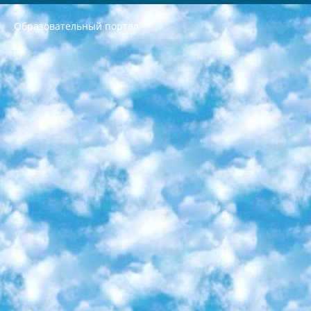
Образовательный портал
РЕСПУБЛИКА УЗБЕКИСТАН МИНИСТРЕРСТВО ДОШКОЛЬНОГО И ШКОЛЬНОГО ОБРАЗОВАНИЯ КОМАНДА в общеобразовательных учреждениях в 2023-2024 учебном году организация и проведение итоговой государственной аттестации обучающихся о Министра дошкольного и школьного образования Республики Узбекистан от 4 марта 2008 года (постановлением Минюста от 20 марта 2008 года № 1778 государственной регистрации) «Итоговое состояние учащихся общего среднего образования на основании положения об утверждении положения об аттестации общего среднего образования выпускной экзамен студентов в образовательных учреждениях в 2023-2024 учебном году В целях организации и прохождения аттестации приказываю: 1. Следующее: перечень предметов, по которым будет проводиться итоговая государственная аттестация и экзамен формы перевода согласно приложению 1; сертификаты международного образца, оценивающие уровень владения иностранными языками перечень согласно приложению 2; 2. Педагогический при специализированных образовательных учреждениях. научно-практический центр квалификации и международной оценки (Д.Давидова) 2024 г. До 25 марта: задания по предметам, по которым будет проводиться итоговая аттестация разработка и утверждение технических условий; итоговая аттестация на основании разработанного предметного задания разработка вопросов по предметам (устно и письменно), экзамен передача; общеобразовательные средние школы и специальные учебные заведения учащиеся выпускных классов школ и интернатов в агентской системе подготовка базы данных экзаменационных материалов и критериев оценки; перевод базы экзаменационных материалов на все языки обучения подать в Республиканский образовательный центр для изготовления; варианты экзаменов на основе разработанных контрольных материалов пусть будут поставлены задачи формирования. 3. Республиканский образовательный центр (Ш.Худайкулов) до 5 апреля 2024 года. до: база данных предоставленных экзаменационных материалов на все языки обучения перевод и экспертиза; для слепых, слабовидящих, глухих, слабослышащих и умственно отсталых детей учащиеся выпускных классов специализированных школ и школ-интернатов база данных экзаменационных материалов на всех преподаваемых языках подготовка критериев оценки; специализированные школы для умственно отсталых детей и технологии для учащихся выпускных классов школ-интернатов разработка соответствующих рекомендаций и критериев проведения ЕГЭ по естествознанию давать задания. 4. Педагогический при специализированных образовательных учреждениях. Научно-практический центр навыков и международной оценки (Д.Давидова), Республика образовательный центр (Худайкулов Ш.) итоговый государственный аттестационный экзамен ориентирован на творческое и логическое мышление при подготовке базы материалов учитывать введение заданий. 5. Следует отметить, что: сертификат государственного образца о знании общеобразовательного предмета и как минимум национальный уровень B1 по предметам на иностранных языках, указанным в Приложении 2. или международно признанный сертификат эквивалентного уровня студенты, изучающие определенный предмет, освобождаются от экзамена; по соответствующим предметам запланирована итоговая государственная аттестация за день до дня, путем жеребьевки Рабочей группой (в письменной форме по предметам, проводимым в форме) из числа сформированных вариантов выбрано 2 варианта; 2 выбранных варианта экзамена анонсированы на официальном сайте министерства и все выпускники по всей стране на основе этих вариантов проводит итоговую государственную аттестацию. 6. Государственное образование учащихся средних общеобразовательных учреждений. знания в соответствии с квалификационными требованиями, которые необходимо приобрести на основании стандартов итоговый (выпускной) контроль для 9 и 11 классов в целях тестирования Экзамены (далее – экзамены) состоят из предметов, перечисленных в приложении 1. будет сделано. 7. Экзамены пройдут с 26 мая по 15 июня 2024 г. (кроме науки физического воспитания). 8. Физическая для учащихся 9 классов общесредних образовательных учреждений. Экзамены по предмету «Образование, квалификация медицина» 1-6 мая 2024 года. сотрудники перевести под присмотр (с отклонениями в физическом или умственном развитии) специализированная школа для детей, школы-интернаты и со сколиозом школы-интернаты санаторного типа для больных детей исключены). 9. Он был слепым, слабовидящим и имел нарушения опорно-двигательного аппарата. экзамены в специализированных школах и интернатах для детей должны проводиться исходя из требований, предъявляемых к общеобразовательным учреждениям (физкультура кроме науки). 10. Специализированная школа для глухих и слабослышащих детей. и экзамены в интернатах и быть реализован в виде письменного теста по математике. 11. Специальность для умственно отсталых детей. Для 9 класса Родной язык и литературное письмо Государственный язык (язык обучения – узбекский). для неклассов) написано Математическое письмо Письменная/устная история Узбекистана Физическое воспитание практично Итоговый контроль Для 11 класса Написание родного языка и литературы (эссе) Математическое письмо Узбекский язык (обучение на узбекском языке) не посещающее общее среднее образование для учреждений)/Образовательное учреждение выбор письменный и устный Иностранный язык письменный/устный Письменная/устная история Узбекистана *По выбору студента:  Химия  Физика  Основы государственного права  География 10 бесплатных образовательных ресурсов - Мы составили подборку онлайн-проектов с интерактивными упражнениями, видеолекциями и статьями. Они помогут вам обрести новые и освежить старые знания бесплатно. 1. «ИНТУИТ» Старейшая образовательная площадка Рунета. Здесь вы найдёте сотни текстовых и видеокурсов на десятки различных тем — от программирования до психологии. Многие курсы подготовлены российскими университетами и крупными международными компаниями вроде Intel и Microsoft. Самостоятельное обучение бесплатное, но желающие могут оплатить услуги персональных наставников. 2. «Смартия» знакомит с актуальными профессиями и подсказывает, как им обучаться. Выбрав заинтересовавшую вас специальность — SMM-специалист, фотограф, веб-дизайнер или другую, — увидите список необходимых для неё умений. Чтобы вы могли освоить их самостоятельно, для каждого умения площадка отображает подборку ссылок на учебные материалы. Хотя «Смартия» ориентируется на русскоязычную аудиторию, часть контента всё же доступна только на английском. 3. «Лекторий Физтеха» Проект Московского физико-технического института (Физтеха). С его помощью вы можете смотреть онлайн серии лекций, записанные на видео в этом вузе. В числе доступных предметов — физика, биология, химия, информационные технологии и другие. К некоторым лекциям администрация ресурса прилагает готовые конспекты, которые можно скачивать в PDF-формате. 4. ITMOcourses Онлайн-площадка Санкт-Петербургского национального исследовательского университета информационных технологий, механики и оптики (ИТМО). Ресурс предоставляет свободный доступ к курсам, разработанным в этом вузе. Каталог материалов разбит на четыре категории: «Оптические системы и технологии», «Приборостроение и робототехника», «Информационные технологии» и «Биотехнологии». Курсы состоят из видеолекций, интерактивных демонстраций и заданий. 5. «КиберЛенинка» Электронная научная библиотека открытого доступа. Каталог площадки регулярно обрастает текстами статей из различных научных изданий. Сгруппированные по журналам и рубрикам публикации можно читать онлайн или скачивать целиком в PDF-формате. Проект нацелен на популяризацию науки за счёт открытого доступа к качественной информации. 6. «ПостНаука» На этом ресурсе публикуют подборки видеолекций, составленные экспертами из разных отраслей и объединённые общими темами. Среди них, к примеру, есть серии «Биоинформатика и геномика», «Культура средневековой Скандинавии» и Cinema Studies о теории кино. Каждая подборка лекций — логически связанная история, рассказанная экспертом от первого лица. Кроме того, на сайте появляются научно-образовательные статьи и тесты на разные темы. 7. «Newочём» Команда проекта «Newочём» отбирает самые интересные тексты из англоязычных СМИ и переводит те из них, за которые голосуют участники сообщества «ВКонтакте». По большей части это научно-популярные статьи. Редакторы придумывают лишь заголовки, в остальном содержание переводов соответствует оригиналам. Полные тексты можно читать прямо в социальной сети. 8. InternetUrok Онлайн-база материалов по основным дисциплинам школьной программы. Информация на сайте структурирована по классам, предметам и темам (урокам). Каждый урок состоит из видеолекций и конспектов. Есть также интерактивные тренажёры и тесты для закрепления пройденного материала. Даже если вы давно окончили школу, возможность повторить программу старших классов всегда может пригодиться. 9. Edutainme Ещё один ресурс об образовании. В отличие от Newtonew, как мне кажется, Edutainme больше ориентируется на представителей индустрии: педагогов, предпринимателей, разработчиков образовательных проектов. Но и любой, кто просто стремится к саморазвитию, найдёт на сайте много полезного и интересного для себя. Например, информацию о новых курсах и образовательных сервисах. 10. Newtonew Онлайн-медиа об образовании и обучении в широком смысле. Авторы Newtonew пишут об инструментах, заведениях, тактиках и стратегиях, которые помогают учить других и получать новые знания самостоятельно. На этой площадке вы найдёте новости, обзоры, аналитические мат