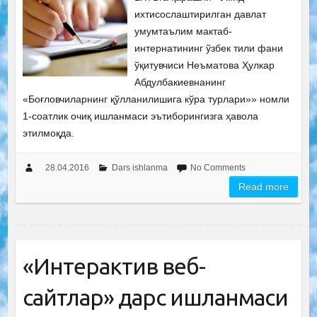
ихтисослаштирилган давлат
умумтаълим мактаб-
интернатининг ўзбек тили фани
ўқитувчиси Неъматова Ҳулкар
Абдулбакиевнанинг
«Боғловчиларнинг қўлланилишига кўра турлари»» номли
1-соатлик очиқ ишланмаси эътиборингизга ҳавола
этилмоқда.
28.04.2016
Dars ishlanma
No Comments
Read more
«Интерактив веб-
сайтлар» дарс ишланмаси