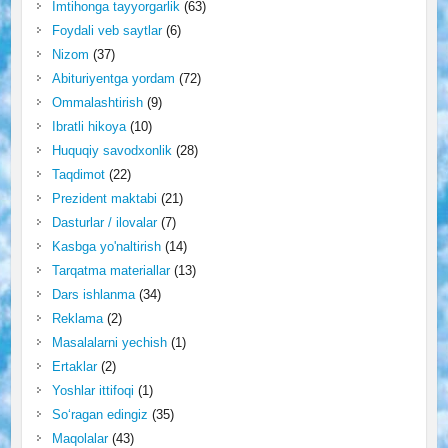
Imtihonga tayyorgarlik
(63)
Foydali veb saytlar
(6)
Nizom
(37)
Abituriyentga yordam
(72)
Ommalashtirish
(9)
Ibratli hikoya
(10)
Huquqiy savodxonlik
(28)
Taqdimot
(22)
Prezident maktabi
(21)
Dasturlar / ilovalar
(7)
Kasbga yo'naltirish
(14)
Tarqatma materiallar
(13)
Dars ishlanma
(34)
Reklama
(2)
Masalalarni yechish
(1)
Ertaklar
(2)
Yoshlar ittifoqi
(1)
So‘ragan edingiz
(35)
Maqolalar
(43)