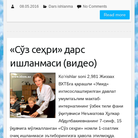
08.05.2016
Dars ishlanma
No Comments
Read more
«Сўз сеҳри» дарс
ишланмаси (видео)
Ko‘rishlar soni 2,981 Жиззах
ВХТБга қарашли «Умид»
ихтисослаштирилган давлат
умумтаълим мактаб-
интернатининг ўзбек тили фани
ўқитувчиси Неъматова Ҳулкар
Абдулбакиевнанинг 7-синф, 15
ўқувчига мўлжалланган «Сўз сеҳри» номли 1-соатлик
очиқ ишланмаси эътиборингизга ҳавола этилмоқда.