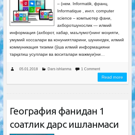
– (нем. Informatik, франц.
Informatique , ингл. computer
science – компьютер фани,
ахборотшунослик — илмий
информация (ахборот, хабар, маълумот)нинг моҳияти,
умумий хоссалари ва конуниятларини, шунингдек, илмий
коммуникация тизими (ўша илмий информацияни
тарқатиш усуллари ва воситалари мажмуи)ни…
05.01.2018
Dars ishlanma
1 Comment
Read more
География фанидан 1
соатлик дарс ишланмаси