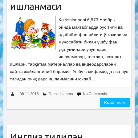
ишланмаси
Ko‘rishlar soni 6,973 Ноябрь
ойида мактабларда рус тили ва
адабиёти фан ойлиги ўтказилиши
муносабати билан ушбу фан
ўқитувчилари учун дарс
ишланмалар, тестлар, назорат
ишлари, тарқатма материаллар ва видеодарсларни
сайтга жойлаштириб борамиз. Ушбу саҳифамизда эса рус
тилидан очиқ дарс ишланмасини юклаб…
08.11.2016
Dars ishlanma
No Comments
Read more
Инглиз тилидан