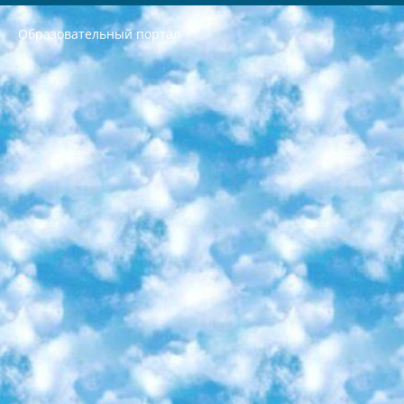
Образовательный портал
РЕСПУБЛИКА УЗБЕКИСТАН МИНИСТРЕРСТВО ДОШКОЛЬНОГО И ШКОЛЬНОГО ОБРАЗОВАНИЯ КОМАНДА в общеобразовательных учреждениях в 2023-2024 учебном году организация и проведение итоговой государственной аттестации обучающихся о Министра дошкольного и школьного образования Республики Узбекистан от 4 марта 2008 года (постановлением Минюста от 20 марта 2008 года № 1778 государственной регистрации) «Итоговое состояние учащихся общего среднего образования на основании положения об утверждении положения об аттестации общего среднего образования выпускной экзамен студентов в образовательных учреждениях в 2023-2024 учебном году В целях организации и прохождения аттестации приказываю: 1. Следующее: перечень предметов, по которым будет проводиться итоговая государственная аттестация и экзамен формы перевода согласно приложению 1; сертификаты международного образца, оценивающие уровень владения иностранными языками перечень согласно приложению 2; 2. Педагогический при специализированных образовательных учреждениях. научно-практический центр квалификации и международной оценки (Д.Давидова) 2024 г. До 25 марта: задания по предметам, по которым будет проводиться итоговая аттестация разработка и утверждение технических условий; итоговая аттестация на основании разработанного предметного задания разработка вопросов по предметам (устно и письменно), экзамен передача; общеобразовательные средние школы и специальные учебные заведения учащиеся выпускных классов школ и интернатов в агентской системе подготовка базы данных экзаменационных материалов и критериев оценки; перевод базы экзаменационных материалов на все языки обучения подать в Республиканский образовательный центр для изготовления; варианты экзаменов на основе разработанных контрольных материалов пусть будут поставлены задачи формирования. 3. Республиканский образовательный центр (Ш.Худайкулов) до 5 апреля 2024 года. до: база данных предоставленных экзаменационных материалов на все языки обучения перевод и экспертиза; для слепых, слабовидящих, глухих, слабослышащих и умственно отсталых детей учащиеся выпускных классов специализированных школ и школ-интернатов база данных экзаменационных материалов на всех преподаваемых языках подготовка критериев оценки; специализированные школы для умственно отсталых детей и технологии для учащихся выпускных классов школ-интернатов разработка соответствующих рекомендаций и критериев проведения ЕГЭ по естествознанию давать задания. 4. Педагогический при специализированных образовательных учреждениях. Научно-практический центр навыков и международной оценки (Д.Давидова), Республика образовательный центр (Худайкулов Ш.) итоговый государственный аттестационный экзамен ориентирован на творческое и логическое мышление при подготовке базы материалов учитывать введение заданий. 5. Следует отметить, что: сертификат государственного образца о знании общеобразовательного предмета и как минимум национальный уровень B1 по предметам на иностранных языках, указанным в Приложении 2. или международно признанный сертификат эквивалентного уровня студенты, изучающие определенный предмет, освобождаются от экзамена; по соответствующим предметам запланирована итоговая государственная аттестация за день до дня, путем жеребьевки Рабочей группой (в письменной форме по предметам, проводимым в форме) из числа сформированных вариантов выбрано 2 варианта; 2 выбранных варианта экзамена анонсированы на официальном сайте министерства и все выпускники по всей стране на основе этих вариантов проводит итоговую государственную аттестацию. 6. Государственное образование учащихся средних общеобразовательных учреждений. знания в соответствии с квалификационными требованиями, которые необходимо приобрести на основании стандартов итоговый (выпускной) контроль для 9 и 11 классов в целях тестирования Экзамены (далее – экзамены) состоят из предметов, перечисленных в приложении 1. будет сделано. 7. Экзамены пройдут с 26 мая по 15 июня 2024 г. (кроме науки физического воспитания). 8. Физическая для учащихся 9 классов общесредних образовательных учреждений. Экзамены по предмету «Образование, квалификация медицина» 1-6 мая 2024 года. сотрудники перевести под присмотр (с отклонениями в физическом или умственном развитии) специализированная школа для детей, школы-интернаты и со сколиозом школы-интернаты санаторного типа для больных детей исключены). 9. Он был слепым, слабовидящим и имел нарушения опорно-двигательного аппарата. экзамены в специализированных школах и интернатах для детей должны проводиться исходя из требований, предъявляемых к общеобразовательным учреждениям (физкультура кроме науки). 10. Специализированная школа для глухих и слабослышащих детей. и экзамены в интернатах и быть реализован в виде письменного теста по математике. 11. Специальность для умственно отсталых детей. Для 9 класса Родной язык и литературное письмо Государственный язык (язык обучения – узбекский). для неклассов) написано Математическое письмо Письменная/устная история Узбекистана Физическое воспитание практично Итоговый контроль Для 11 класса Написание родного языка и литературы (эссе) Математическое письмо Узбекский язык (обучение на узбекском языке) не посещающее общее среднее образование для учреждений)/Образовательное учреждение выбор письменный и устный Иностранный язык письменный/устный Письменная/устная история Узбекистана *По выбору студента:  Химия  Физика  Основы государственного права  География 10 бесплатных образовательных ресурсов - Мы составили подборку онлайн-проектов с интерактивными упражнениями, видеолекциями и статьями. Они помогут вам обрести новые и освежить старые знания бесплатно. 1. «ИНТУИТ» Старейшая образовательная площадка Рунета. Здесь вы найдёте сотни текстовых и видеокурсов на десятки различных тем — от программирования до психологии. Многие курсы подготовлены российскими университетами и крупными международными компаниями вроде Intel и Microsoft. Самостоятельное обучение бесплатное, но желающие могут оплатить услуги персональных наставников. 2. «Смартия» знакомит с актуальными профессиями и подсказывает, как им обучаться. Выбрав заинтересовавшую вас специальность — SMM-специалист, фотограф, веб-дизайнер или другую, — увидите список необходимых для неё умений. Чтобы вы могли освоить их самостоятельно, для каждого умения площадка отображает подборку ссылок на учебные материалы. Хотя «Смартия» ориентируется на русскоязычную аудиторию, часть контента всё же доступна только на английском. 3. «Лекторий Физтеха» Проект Московского физико-технического института (Физтеха). С его помощью вы можете смотреть онлайн серии лекций, записанные на видео в этом вузе. В числе доступных предметов — физика, биология, химия, информационные технологии и другие. К некоторым лекциям администрация ресурса прилагает готовые конспекты, которые можно скачивать в PDF-формате. 4. ITMOcourses Онлайн-площадка Санкт-Петербургского национального исследовательского университета информационных технологий, механики и оптики (ИТМО). Ресурс предоставляет свободный доступ к курсам, разработанным в этом вузе. Каталог материалов разбит на четыре категории: «Оптические системы и технологии», «Приборостроение и робототехника», «Информационные технологии» и «Биотехнологии». Курсы состоят из видеолекций, интерактивных демонстраций и заданий. 5. «КиберЛенинка» Электронная научная библиотека открытого доступа. Каталог площадки регулярно обрастает текстами статей из различных научных изданий. Сгруппированные по журналам и рубрикам публикации можно читать онлайн или скачивать целиком в PDF-формате. Проект нацелен на популяризацию науки за счёт открытого доступа к качественной информации. 6. «ПостНаука» На этом ресурсе публикуют подборки видеолекций, составленные экспертами из разных отраслей и объединённые общими темами. Среди них, к примеру, есть серии «Биоинформатика и геномика», «Культура средневековой Скандинавии» и Cinema Studies о теории кино. Каждая подборка лекций — логически связанная история, рассказанная экспертом от первого лица. Кроме того, на сайте появляются научно-образовательные статьи и тесты на разные темы. 7. «Newочём» Команда проекта «Newочём» отбирает самые интересные тексты из англоязычных СМИ и переводит те из них, за которые голосуют участники сообщества «ВКонтакте». По большей части это научно-популярные статьи. Редакторы придумывают лишь заголовки, в остальном содержание переводов соответствует оригиналам. Полные тексты можно читать прямо в социальной сети. 8. InternetUrok Онлайн-база материалов по основным дисциплинам школьной программы. Информация на сайте структурирована по классам, предметам и темам (урокам). Каждый урок состоит из видеолекций и конспектов. Есть также интерактивные тренажёры и тесты для закрепления пройденного материала. Даже если вы давно окончили школу, возможность повторить программу старших классов всегда может пригодиться. 9. Edutainme Ещё один ресурс об образовании. В отличие от Newtonew, как мне кажется, Edutainme больше ориентируется на представителей индустрии: педагогов, предпринимателей, разработчиков образовательных проектов. Но и любой, кто просто стремится к саморазвитию, найдёт на сайте много полезного и интересного для себя. Например, информацию о новых курсах и образовательных сервисах. 10. Newtonew Онлайн-медиа об образовании и обучении в широком смысле. Авторы Newtonew пишут об инструментах, заведениях, тактиках и стратегиях, которые помогают учить других и получать новые знания самостоятельно. На этой площадке вы найдёте новости, обзоры, аналитические мат