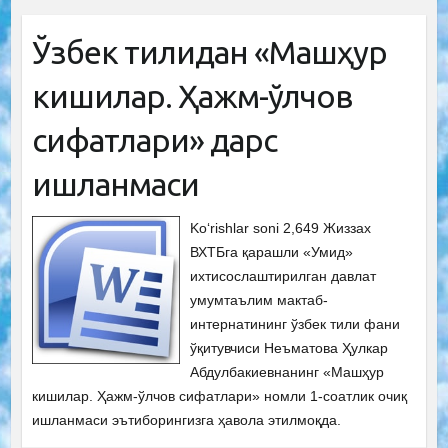
Ўзбек тилидан «Машҳур
кишилар. Ҳажм-ўлчов
сифатлари» дарс
ишланмаси
Ko‘rishlar soni 2,649 Жиззах
ВХТБга қарашли «Умид»
ихтисослаштирилган давлат
умумтаълим мактаб-
интернатининг ўзбек тили фани
ўқитувчиси Неъматова Ҳулкар
Абдулбакиевнанинг «Машҳур
кишилар. Ҳажм-ўлчов сифатлари» номли 1-соатлик очиқ
ишланмаси эътиборингизга ҳавола этилмоқда.