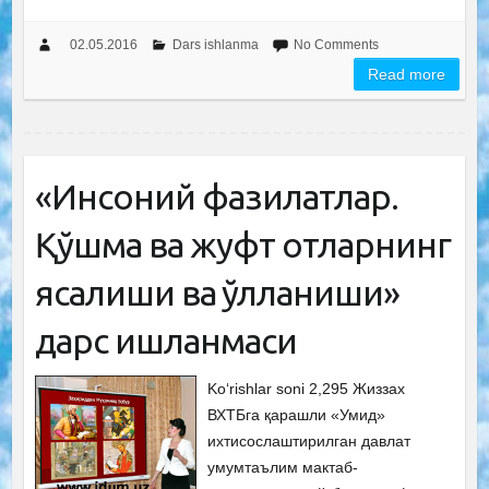
02.05.2016
Dars ishlanma
No Comments
Read more
«Инсоний фазилатлар.
Қўшма ва жуфт отларнинг
ясалиши ва қўлланиши»
дарс ишланмаси
Ko‘rishlar soni 2,295 Жиззах
ВХТБга қарашли «Умид»
ихтисослаштирилган давлат
умумтаълим мактаб-