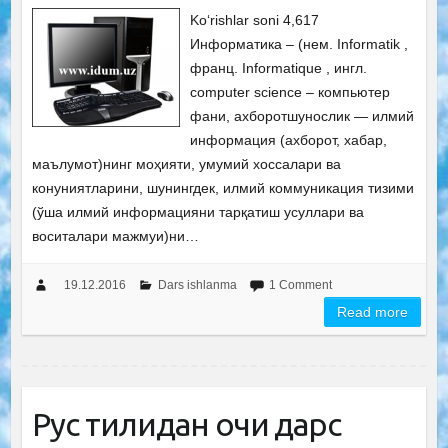
Ko‘rishlar soni 4,617
Информатика – (нем. Informatik ,
франц. Informatique , ингл.
computer science – компьютер
фани, ахборотшунослик — илмий
информация (ахборот, хабар,
маълумот)нинг моҳияти, умумий хоссалари ва
конуниятларини, шунингдек, илмий коммуникация тизими
(ўша илмий информацияни тарқатиш усуллари ва
воситалари мажмуи)ни…
19.12.2016
Dars ishlanma
1 Comment
Read more
Рус тилидан очиқ дарс