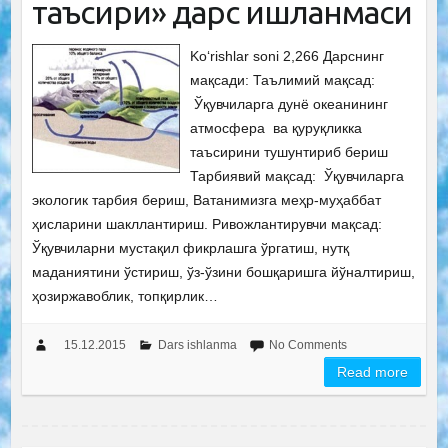
таъсири» дарс ишланмаси
Ko‘rishlar soni 2,266 Дарснинг
мақсади: Таълимий мақсад:
Ўқувчиларга дунё океанининг
атмосфера ва қуруқликка
таъсирини тушунтириб бериш
Тарбиявий мақсад: Ўқувчиларга
экологик тарбия бериш, Ватанимизга меҳр-муҳаббат
ҳисларини шакллантириш. Ривожлантирувчи мақсад:
Ўқувчиларни мустақил фикрлашга ўргатиш, нутқ
маданиятини ўстириш, ўз-ўзини бошқаришга йўналтириш,
ҳозиржавоблик, топқирлик…
15.12.2015
Dars ishlanma
No Comments
Read more