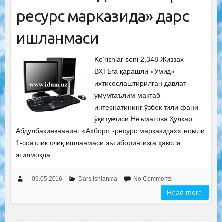
ресурс марказида» дарс
ишланмаси
Ko‘rishlar soni 2,348 Жиззах
ВХТБга қарашли «Умид»
ихтисослаштирилган давлат
умумтаълим мактаб-
интернатининг ўзбек тили фани
ўқитувчиси Неъматова Ҳулкар
Абдулбакиевнанинг «Ахборот-ресурс марказида»» номли
1-соатлик очиқ ишланмаси эътиборингизга ҳавола
этилмоқда.
09.05.2016
Dars ishlanma
No Comments
Read more