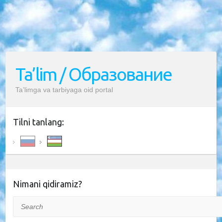
Ta’lim / Образование
Ta’limga va tarbiyaga oid portal
Tilni tanlang:
Nimani qidiramiz?
Search