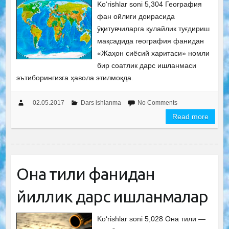
Ko‘rishlar soni 5,304 География
фан ойлиги доирасида
ўқитувчиларга қулайлик туғдириш
мақсадида география фанидан
«Жаҳон сиёсий харитаси» номли
бир соатлик дарс ишланмаси
эътиборингизга ҳавола этилмоқда.
02.05.2017
Dars ishlanma
No Comments
Read more
Она тили фанидан
йиллик дарс ишланмалар
Ko‘rishlar soni 5,028 Она тили —