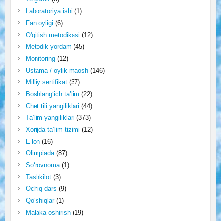
Laboratoriya ishi
(1)
Fan oyligi
(6)
O'qitish metodikasi
(12)
Metodik yordam
(45)
Monitoring
(12)
Ustama / oylik maosh
(146)
Milliy sertifikat
(37)
Boshlang‘ich ta’lim
(22)
Chet tili yangiliklari
(44)
Ta’lim yangiliklari
(373)
Xorijda ta’lim tizimi
(12)
E’lon
(16)
Olimpiada
(87)
So‘rovnoma
(1)
Tashkilot
(3)
Ochiq dars
(9)
Qo‘shiqlar
(1)
Malaka oshirish
(19)