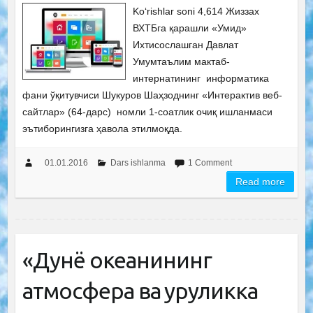
Ko‘rishlar soni 4,614 Жиззах
ВХТБга қарашли «Умид»
Ихтисослашган Давлат
Умумтаълим мактаб-
интернатининг информатика
фани ўқитувчиси Шукуров Шаҳзоднинг «Интерактив веб-
сайтлар» (64-дарс) номли 1-соатлик очиқ ишланмаси
эътиборингизга ҳавола этилмоқда.
01.01.2016
Dars ishlanma
1 Comment
Read more
«Дунё океанининг
атмосфера ва қуруқликка