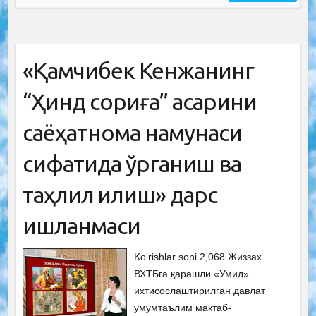
«Қамчибек Кенжанинг
“Ҳинд сориға” асарини
саёҳатнома намунаси
сифатида ўрганиш ва
таҳлил қилиш» дарс
ишланмаси
Ko‘rishlar soni 2,068 Жиззах
ВХТБга қарашли «Умид»
ихтисослаштирилган давлат
умумтаълим мактаб-