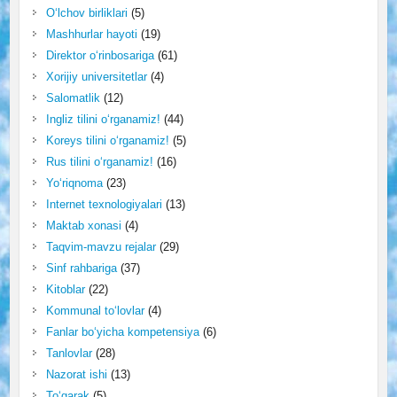
O‘lchov birliklari
(5)
Mashhurlar hayoti
(19)
Direktor o‘rinbosariga
(61)
Xorijiy universitetlar
(4)
Salomatlik
(12)
Ingliz tilini o‘rganamiz!
(44)
Koreys tilini o‘rganamiz!
(5)
Rus tilini o‘rganamiz!
(16)
Yo‘riqnoma
(23)
Internet texnologiyalari
(13)
Maktab xonasi
(4)
Taqvim-mavzu rejalar
(29)
Sinf rahbariga
(37)
Kitoblar
(22)
Kommunal to‘lovlar
(4)
Fanlar bo‘yicha kompetensiya
(6)
Tanlovlar
(28)
Nazorat ishi
(13)
To‘garak
(5)