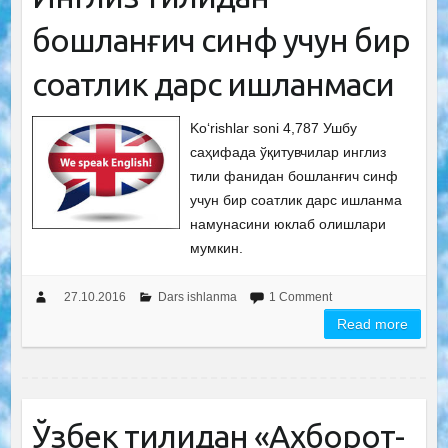
бошланғич синф учун бир
соатлик дарс ишланмаси
Ko‘rishlar soni 4,787 Ушбу
саҳифада ўқитувчилар инглиз
тили фанидан бошланғич синф
учун бир соатлик дарс ишланма
намунасини юклаб олишлари
мумкин.
27.10.2016
Dars ishlanma
1 Comment
Read more
Ўзбек тилидан «Ахборот-