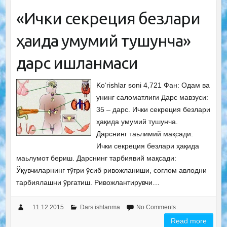
«Ички секреция безлари
ҳақида умумий тушунча»
дарс ишланмаси
Ko‘rishlar soni 4,721 Фан: Одам ва
унинг саломатлиги Дарс мавзуси:
35 – дарс. Ички секреция безлари
ҳақида умумий тушунча.
Дарснинг таьлимий мақсади:
Ички секреция безлари ҳақида
маьлумот бериш. Дарснинг тарбиявий мақсади:
Ўқувчиларнинг тўғри ўсиб ривожланиши, соғлом авлодни
тарбиялашни ўргатиш. Ривожлантирувчи…
11.12.2015
Dars ishlanma
No Comments
Read more