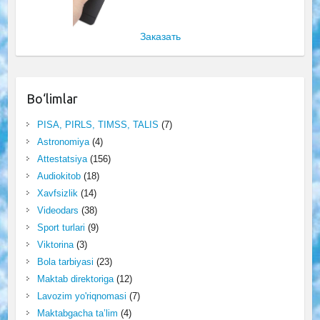
Заказать
Bo‘limlar
PISA, PIRLS, TIMSS, TALIS
(7)
Astronomiya
(4)
Attestatsiya
(156)
Audiokitob
(18)
Xavfsizlik
(14)
Videodars
(38)
Sport turlari
(9)
Viktorina
(3)
Bola tarbiyasi
(23)
Maktab direktoriga
(12)
Lavozim yo'riqnomasi
(7)
Maktabgacha ta’lim
(4)