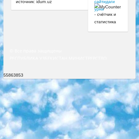
источник: idum.uz
© Все права защищены
РЕСПУБЛИКА УЗБЕКИСТАН МИНИСТРЕРСТВО ДОШКОЛЬНОГО И ШКОЛЬНОГО ОБРАЗОВАНИЯ КОМАНДА в общеобразовательных учреждениях в 2023-2024 учебном году организация и проведение итоговой государственной аттестации обучающихся о Министра дошкольного и школьного образования Республики Узбекистан от 4 марта 2008 года (постановлением Минюста от 20 марта 2008 года № 1778 государственной регистрации) «Итоговое состояние учащихся общего среднего образования на основании положения об утверждении положения об аттестации общего среднего образования выпускной экзамен студентов в образовательных учреждениях в 2023-2024 учебном году В целях организации и прохождения аттестации приказываю: 1. Следующее: перечень предметов, по которым будет проводиться итоговая государственная аттестация и экзамен формы перевода согласно приложению 1; сертификаты международного образца, оценивающие уровень владения иностранными языками перечень согласно приложению 2; 2. Педагогический при специализированных образовательных учреждениях. научно-практический центр квалификации и международной оценки (Д.Давидова) 2024 г. До 25 марта: задания по предметам, по которым будет проводиться итоговая аттестация разработка и утверждение технических условий; итоговая аттестация на основании разработанного предметного задания разработка вопросов по предметам (устно и письменно), экзамен передача; общеобразовательные средние школы и специальные учебные заведения учащиеся выпускных классов школ и интернатов в агентской системе подготовка базы данных экзаменационных материалов и критериев оценки; перевод базы экзаменационных материалов на все языки обучения подать в Республиканский образовательный центр для изготовления; варианты экзаменов на основе разработанных контрольных материалов пусть будут поставлены задачи формирования. 3. Республиканский образовательный центр (Ш.Худайкулов) до 5 апреля 2024 года. до: база данных предоставленных экзаменационных материалов на все языки обучения перевод и экспертиза; для слепых, слабовидящих, глухих, слабослышащих и умственно отсталых детей учащиеся выпускных классов специализированных школ и школ-интернатов база данных экзаменационных материалов на всех преподаваемых языках подготовка критериев оценки; специализированные школы для умственно отсталых детей и технологии для учащихся выпускных классов школ-интернатов разработка соответствующих рекомендаций и критериев проведения ЕГЭ по естествознанию давать задания. 4. Педагогический при специализированных образовательных учреждениях. Научно-практический центр навыков и международной оценки (Д.Давидова), Республика образовательный центр (Худайкулов Ш.) итоговый государственный аттестационный экзамен ориентирован на творческое и логическое мышление при подготовке базы материалов учитывать введение заданий. 5. Следует отметить, что: сертификат государственного образца о знании общеобразовательного предмета и как минимум национальный уровень B1 по предметам на иностранных языках, указанным в Приложении 2. или международно признанный сертификат эквивалентного уровня студенты, изучающие определенный предмет, освобождаются от экзамена; по соответствующим предметам запланирована итоговая государственная аттестация за день до дня, путем жеребьевки Рабочей группой (в письменной форме по предметам, проводимым в форме) из числа сформированных вариантов выбрано 2 варианта; 2 выбранных варианта экзамена анонсированы на официальном сайте министерства и все выпускники по всей стране на основе этих вариантов проводит итоговую государственную аттестацию. 6. Государственное образование учащихся средних общеобразовательных учреждений. знания в соответствии с квалификационными требованиями, которые необходимо приобрести на основании стандартов итоговый (выпускной) контроль для 9 и 11 классов в целях тестирования Экзамены (далее – экзамены) состоят из предметов, перечисленных в приложении 1. будет сделано. 7. Экзамены пройдут с 26 мая по 15 июня 2024 г. (кроме науки физического воспитания). 8. Физическая для учащихся 9 классов общесредних образовательных учреждений. Экзамены по предмету «Образование, квалификация медицина» 1-6 мая 2024 года. сотрудники перевести под присмотр (с отклонениями в физическом или умственном развитии) специализированная школа для детей, школы-интернаты и со сколиозом школы-интернаты санаторного типа для больных детей исключены). 9. Он был слепым, слабовидящим и имел нарушения опорно-двигательного аппарата. экзамены в специализированных школах и интернатах для детей должны проводиться исходя из требований, предъявляемых к общеобразовательным учреждениям (физкультура кроме науки). 10. Специализированная школа для глухих и слабослышащих детей. и экзамены в интернатах и быть реализован в виде письменного теста по математике. 11. Специальность для умственно отсталых детей. Для 9 класса Родной язык и литературное письмо Государственный язык (язык обучения – узбекский). для неклассов) написано Математическое письмо Письменная/устная история Узбекистана Физическое воспитание практично Итоговый контроль Для 11 класса Написание родного языка и литературы (эссе) Математическое письмо Узбекский язык (обучение на узбекском языке) не посещающее общее среднее образование для учреждений)/Образовательное учреждение выбор письменный и устный Иностранный язык письменный/устный Письменная/устная история Узбекистана *По выбору студента:  Химия  Физика  Основы государственного права  География 10 бесплатных образовательных ресурсов - Мы составили подборку онлайн-проектов с интерактивными упражнениями, видеолекциями и статьями. Они помогут вам обрести новые и освежить старые знания бесплатно. 1. «ИНТУИТ» Старейшая образовательная площадка Рунета. Здесь вы найдёте сотни текстовых и видеокурсов на десятки различных тем — от программирования до психологии. Многие курсы подготовлены российскими университетами и крупными международными компаниями вроде Intel и Microsoft. Самостоятельное обучение бесплатное, но желающие могут оплатить услуги персональных наставников. 2. «Смартия» знакомит с актуальными профессиями и подсказывает, как им обучаться. Выбрав заинтересовавшую вас специальность — SMM-специалист, фотограф, веб-дизайнер или другую, — увидите список необходимых для неё умений. Чтобы вы могли освоить их самостоятельно, для каждого умения площадка отображает подборку ссылок на учебные материалы. Хотя «Смартия» ориентируется на русскоязычную аудиторию, часть контента всё же доступна только на английском. 3. «Лекторий Физтеха» Проект Московского физико-технического института (Физтеха). С его помощью вы можете смотреть онлайн серии лекций, записанные на видео в этом вузе. В числе доступных предметов — физика, биология, химия, информационные технологии и другие. К некоторым лекциям администрация ресурса прилагает готовые конспекты, которые можно скачивать в PDF-формате. 4. ITMOcourses Онлайн-площадка Санкт-Петербургского национального исследовательского университета информационных технологий, механики и оптики (ИТМО). Ресурс предоставляет свободный доступ к курсам, разработанным в этом вузе. Каталог материалов разбит на четыре категории: «Оптические системы и технологии», «Приборостроение и робототехника», «Информационные технологии» и «Биотехнологии». Курсы состоят из видеолекций, интерактивных демонстраций и заданий. 5. «КиберЛенинка» Электронная научная библиотека открытого доступа. Каталог площадки регулярно обрастает текстами статей из различных научных изданий. Сгруппированные по журналам и рубрикам публикации можно читать онлайн или скачивать целиком в PDF-формате. Проект нацелен на популяризацию науки за счёт открытого доступа к качественной информации. 6. «ПостНаука» На этом ресурсе публикуют подборки видеолекций, составленные экспертами из разных отраслей и объединённые общими темами. Среди них, к примеру, есть серии «Биоинформатика и геномика», «Культура средневековой Скандинавии» и Cinema Studies о теории кино. Каждая подборка лекций — логически связанная история, рассказанная экспертом от первого лица. Кроме того, на сайте появляются научно-образовательные статьи и тесты на разные темы. 7. «Newочём» Команда проекта «Newочём» отбирает самые интересные тексты из англоязычных СМИ и переводит те из них, за которые голосуют участники сообщества «ВКонтакте». По большей части это научно-популярные статьи. Редакторы придумывают лишь заголовки, в остальном содержание переводов соответствует оригиналам. Полные тексты можно читать прямо в социальной сети. 8. InternetUrok Онлайн-база материалов по основным дисциплинам школьной программы. Информация на сайте структурирована по классам, предметам и темам (урокам). Каждый урок состоит из видеолекций и конспектов. Есть также интерактивные тренажёры и тесты для закрепления пройденного материала. Даже если вы давно окончили школу, возможность повторить программу старших классов всегда может пригодиться. 9. Edutainme Ещё один ресурс об образовании. В отличие от Newtonew, как мне кажется, Edutainme больше ориентируется на представителей индустрии: педагогов, предпринимателей, разработчиков образовательных проектов. Но и любой, кто просто стремится к саморазвитию, найдёт на сайте много полезного и интересного для себя. Например, информацию о новых курсах и образовательных сервисах. 10. Newtonew Онлайн-медиа об образовании и обучении в широком смысле. Авторы Newtonew пишут об инструментах, заведениях, тактиках и стратегиях, которые помогают учить других и получать новые знания самостоятельно. На этой площадке вы найдёте новости, обзоры, аналитические мате
55863853