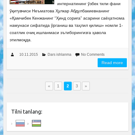
интернатининг ўзбек тили фани
ўқитувчиси Неъматова Ҳулкар Абдулбакиевнанинг
«Қамчибек Кенжанинг “Ҳинд сориға” асарини саёҳатнома
намунаси сифатида ўрганиш ва таҳлил қилиш» номли 1-
соатлик очиқ ишланмаси эътиборингизга ҳавола
этилмоқда.
10.11.2015
Dars ishlanma
No Comments
Read more
«
1
2
3
»
Tilni tanlang: