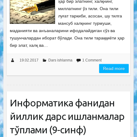
ҳар бир элатнинг, халқнинг,
миллатнинг ўз тили. Она тили
луғат таркиби, асосан, шу тилга
мансуб халқнинг турмуши,
маданияти ва анъаналарини ифодалайдиган сўз ва
тушунчалардан иборат бўлади. Она тили тараққиёти ҳар
бир элат, халқ ва…
19.02.2017
Dars ishlanma
1 Comment
Read more
Информатика фанидан
йиллик дарс ишланмалар
тўплами (9-синф)