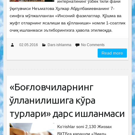
интернатининг ўзбек тили фани
ўқитувчиси Неъматова Ҳулкар Абдулбакиевнанинг 7-
синфга мўлжалланган «Инсоний фазилатлар. Қўшма ва
жуфт отларнинг ясалиши ва қўлланиши» номли 1-соатлик
очиқ ишланмаси эътиборингизга ҳавола этилмоқда.
02.05.2016
Dars ishlanma
No Comments
Read more
«Боғловчиларнинг
қўлланилишига кўра
турлари» дарс ишланмаси
Ko‘rishlar soni 2,130 Жиззах
ВХТБга қарашли «Умид»