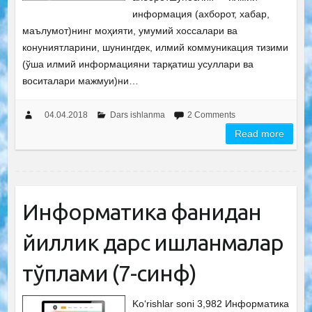
информация (ахборот, хабар,
маълумот)нинг моҳияти, умумий хоссалари ва
конуниятларини, шунингдек, илмий коммуникация тизими
(ўша илмий информацияни тарқатиш усуллари ва
воситалари мажмуи)ни…
04.04.2018
Dars ishlanma
2 Comments
Read more
Информатика фанидан
йиллик дарс ишланмалар
тўплами (7-синф)
Ko‘rishlar soni 3,982 Информатика