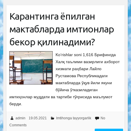
Карантинга ёпилган
мактабларда имтиҳонлар
бекор қилинадими?
Ko‘rishlar soni 1,616 Брифингда
Халқ таълими вазирлиги ахборот
хизмати раҳбари Лайло
Рустамова Республикадаги
мактабларда ўқув йили якуни
бўйича ўтказиладиган
имтиҳонлар муддати ва тартиби тўғрисида маълумот
берди.
admin
19.05.2021
Imtihonga tayyorgarlik
No
Comments