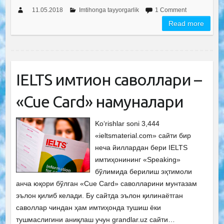
11.05.2018
Imtihonga tayyorgarlik
1 Comment
Read more
IELTS имтиҳон саволлари –
«Cue Card» намуналари
Ko‘rishlar soni 3,444
«ieltsmaterial.com» сайти бир
неча йиллардан бери IELTS
имтиҳонининг «Speaking»
бўлимида берилиш эҳтимоли
анча юқори бўлган «Cue Card» саволларини мунтазам
эълон қилиб келади. Бу сайтда эълон қилинаётган
саволлар чиндан ҳам имтиҳонда тушиш ёки
тушмаслигини аниқлаш учун grandlar.uz сайти…