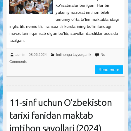
ko‘rsatmalar berilgan. Har bir
yakuniy nazorat imtihon bileti
umumiy o‘rta ta’lim maktablaridagi
ingliz tili, nemis tili, fransuz tili kurslarining bo‘limlaridagi
mavzularini qamrab olgan bo‘lib, savollar darsliklar asosida
tuzilgan.
admin
08.06.2024
Imtihonga tayyorgarlik
No
Comments
Read more
11-sinf uchun O‘zbekiston
tarixi fanidan maktab
imtihon savollari (2024)