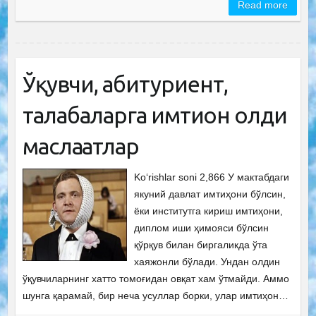
Read more
Ўқувчи, абитуриент,
талабаларга имтиҳон олди
маслаҳатлар
Ko‘rishlar soni 2,866 У мактабдаги
якуний давлат имтиҳони бўлсин,
ёки институтга кириш имтиҳони,
диплом иши ҳимояси бўлсин
қўрқув билан биргаликда ўта
хаяжонли бўлади. Ундан олдин
ўқувчиларнинг хатто томоғидан овқат хам ўтмайди. Аммо
шунга қарамай, бир неча усуллар борки, улар имтиҳон…