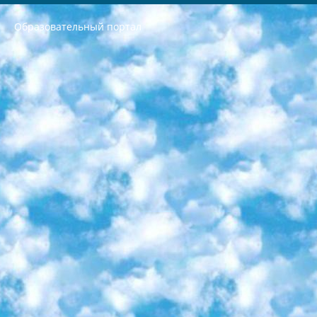
Образовательный портал
РЕСПУБЛИКА УЗБЕКИСТАН МИНИСТРЕРСТВО ДОШКОЛЬНОГО И ШКОЛЬНОГО ОБРАЗОВАНИЯ КОМАНДА в общеобразовательных учреждениях в 2023-2024 учебном году организация и проведение итоговой государственной аттестации обучающихся о Министра дошкольного и школьного образования Республики Узбекистан от 4 марта 2008 года (постановлением Минюста от 20 марта 2008 года № 1778 государственной регистрации) «Итоговое состояние учащихся общего среднего образования на основании положения об утверждении положения об аттестации общего среднего образования выпускной экзамен студентов в образовательных учреждениях в 2023-2024 учебном году В целях организации и прохождения аттестации приказываю: 1. Следующее: перечень предметов, по которым будет проводиться итоговая государственная аттестация и экзамен формы перевода согласно приложению 1; сертификаты международного образца, оценивающие уровень владения иностранными языками перечень согласно приложению 2; 2. Педагогический при специализированных образовательных учреждениях. научно-практический центр квалификации и международной оценки (Д.Давидова) 2024 г. До 25 марта: задания по предметам, по которым будет проводиться итоговая аттестация разработка и утверждение технических условий; итоговая аттестация на основании разработанного предметного задания разработка вопросов по предметам (устно и письменно), экзамен передача; общеобразовательные средние школы и специальные учебные заведения учащиеся выпускных классов школ и интернатов в агентской системе подготовка базы данных экзаменационных материалов и критериев оценки; перевод базы экзаменационных материалов на все языки обучения подать в Республиканский образовательный центр для изготовления; варианты экзаменов на основе разработанных контрольных материалов пусть будут поставлены задачи формирования. 3. Республиканский образовательный центр (Ш.Худайкулов) до 5 апреля 2024 года. до: база данных предоставленных экзаменационных материалов на все языки обучения перевод и экспертиза; для слепых, слабовидящих, глухих, слабослышащих и умственно отсталых детей учащиеся выпускных классов специализированных школ и школ-интернатов база данных экзаменационных материалов на всех преподаваемых языках подготовка критериев оценки; специализированные школы для умственно отсталых детей и технологии для учащихся выпускных классов школ-интернатов разработка соответствующих рекомендаций и критериев проведения ЕГЭ по естествознанию давать задания. 4. Педагогический при специализированных образовательных учреждениях. Научно-практический центр навыков и международной оценки (Д.Давидова), Республика образовательный центр (Худайкулов Ш.) итоговый государственный аттестационный экзамен ориентирован на творческое и логическое мышление при подготовке базы материалов учитывать введение заданий. 5. Следует отметить, что: сертификат государственного образца о знании общеобразовательного предмета и как минимум национальный уровень B1 по предметам на иностранных языках, указанным в Приложении 2. или международно признанный сертификат эквивалентного уровня студенты, изучающие определенный предмет, освобождаются от экзамена; по соответствующим предметам запланирована итоговая государственная аттестация за день до дня, путем жеребьевки Рабочей группой (в письменной форме по предметам, проводимым в форме) из числа сформированных вариантов выбрано 2 варианта; 2 выбранных варианта экзамена анонсированы на официальном сайте министерства и все выпускники по всей стране на основе этих вариантов проводит итоговую государственную аттестацию. 6. Государственное образование учащихся средних общеобразовательных учреждений. знания в соответствии с квалификационными требованиями, которые необходимо приобрести на основании стандартов итоговый (выпускной) контроль для 9 и 11 классов в целях тестирования Экзамены (далее – экзамены) состоят из предметов, перечисленных в приложении 1. будет сделано. 7. Экзамены пройдут с 26 мая по 15 июня 2024 г. (кроме науки физического воспитания). 8. Физическая для учащихся 9 классов общесредних образовательных учреждений. Экзамены по предмету «Образование, квалификация медицина» 1-6 мая 2024 года. сотрудники перевести под присмотр (с отклонениями в физическом или умственном развитии) специализированная школа для детей, школы-интернаты и со сколиозом школы-интернаты санаторного типа для больных детей исключены). 9. Он был слепым, слабовидящим и имел нарушения опорно-двигательного аппарата. экзамены в специализированных школах и интернатах для детей должны проводиться исходя из требований, предъявляемых к общеобразовательным учреждениям (физкультура кроме науки). 10. Специализированная школа для глухих и слабослышащих детей. и экзамены в интернатах и быть реализован в виде письменного теста по математике. 11. Специальность для умственно отсталых детей. Для 9 класса Родной язык и литературное письмо Государственный язык (язык обучения – узбекский). для неклассов) написано Математическое письмо Письменная/устная история Узбекистана Физическое воспитание практично Итоговый контроль Для 11 класса Написание родного языка и литературы (эссе) Математическое письмо Узбекский язык (обучение на узбекском языке) не посещающее общее среднее образование для учреждений)/Образовательное учреждение выбор письменный и устный Иностранный язык письменный/устный Письменная/устная история Узбекистана *По выбору студента:  Химия  Физика  Основы государственного права  География 10 бесплатных образовательных ресурсов - Мы составили подборку онлайн-проектов с интерактивными упражнениями, видеолекциями и статьями. Они помогут вам обрести новые и освежить старые знания бесплатно. 1. «ИНТУИТ» Старейшая образовательная площадка Рунета. Здесь вы найдёте сотни текстовых и видеокурсов на десятки различных тем — от программирования до психологии. Многие курсы подготовлены российскими университетами и крупными международными компаниями вроде Intel и Microsoft. Самостоятельное обучение бесплатное, но желающие могут оплатить услуги персональных наставников. 2. «Смартия» знакомит с актуальными профессиями и подсказывает, как им обучаться. Выбрав заинтересовавшую вас специальность — SMM-специалист, фотограф, веб-дизайнер или другую, — увидите список необходимых для неё умений. Чтобы вы могли освоить их самостоятельно, для каждого умения площадка отображает подборку ссылок на учебные материалы. Хотя «Смартия» ориентируется на русскоязычную аудиторию, часть контента всё же доступна только на английском. 3. «Лекторий Физтеха» Проект Московского физико-технического института (Физтеха). С его помощью вы можете смотреть онлайн серии лекций, записанные на видео в этом вузе. В числе доступных предметов — физика, биология, химия, информационные технологии и другие. К некоторым лекциям администрация ресурса прилагает готовые конспекты, которые можно скачивать в PDF-формате. 4. ITMOcourses Онлайн-площадка Санкт-Петербургского национального исследовательского университета информационных технологий, механики и оптики (ИТМО). Ресурс предоставляет свободный доступ к курсам, разработанным в этом вузе. Каталог материалов разбит на четыре категории: «Оптические системы и технологии», «Приборостроение и робототехника», «Информационные технологии» и «Биотехнологии». Курсы состоят из видеолекций, интерактивных демонстраций и заданий. 5. «КиберЛенинка» Электронная научная библиотека открытого доступа. Каталог площадки регулярно обрастает текстами статей из различных научных изданий. Сгруппированные по журналам и рубрикам публикации можно читать онлайн или скачивать целиком в PDF-формате. Проект нацелен на популяризацию науки за счёт открытого доступа к качественной информации. 6. «ПостНаука» На этом ресурсе публикуют подборки видеолекций, составленные экспертами из разных отраслей и объединённые общими темами. Среди них, к примеру, есть серии «Биоинформатика и геномика», «Культура средневековой Скандинавии» и Cinema Studies о теории кино. Каждая подборка лекций — логически связанная история, рассказанная экспертом от первого лица. Кроме того, на сайте появляются научно-образовательные статьи и тесты на разные темы. 7. «Newочём» Команда проекта «Newочём» отбирает самые интересные тексты из англоязычных СМИ и переводит те из них, за которые голосуют участники сообщества «ВКонтакте». По большей части это научно-популярные статьи. Редакторы придумывают лишь заголовки, в остальном содержание переводов соответствует оригиналам. Полные тексты можно читать прямо в социальной сети. 8. InternetUrok Онлайн-база материалов по основным дисциплинам школьной программы. Информация на сайте структурирована по классам, предметам и темам (урокам). Каждый урок состоит из видеолекций и конспектов. Есть также интерактивные тренажёры и тесты для закрепления пройденного материала. Даже если вы давно окончили школу, возможность повторить программу старших классов всегда может пригодиться. 9. Edutainme Ещё один ресурс об образовании. В отличие от Newtonew, как мне кажется, Edutainme больше ориентируется на представителей индустрии: педагогов, предпринимателей, разработчиков образовательных проектов. Но и любой, кто просто стремится к саморазвитию, найдёт на сайте много полезного и интересного для себя. Например, информацию о новых курсах и образовательных сервисах. 10. Newtonew Онлайн-медиа об образовании и обучении в широком смысле. Авторы Newtonew пишут об инструментах, заведениях, тактиках и стратегиях, которые помогают учить других и получать новые знания самостоятельно. На этой площадке вы найдёте новости, обзоры, аналитические мат