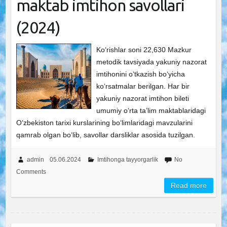
maktab imtihon savollari
(2024)
Ko‘rishlar soni 22,630 Mazkur
metodik tavsiyada yakuniy nazorat
imtihonini o‘tkazish bo‘yicha
ko‘rsatmalar berilgan. Har bir
yakuniy nazorat imtihon bileti
umumiy o‘rta ta’lim maktablaridagi
O‘zbekiston tarixi kurslarining bo‘limlaridagi mavzularini
qamrab olgan bo‘lib, savollar darsliklar asosida tuzilgan.
admin
05.06.2024
Imtihonga tayyorgarlik
No
Comments
Read more