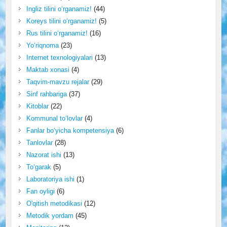
Ingliz tilini o‘rganamiz!
(44)
Koreys tilini o‘rganamiz!
(5)
Rus tilini o‘rganamiz!
(16)
Yo‘riqnoma
(23)
Internet texnologiyalari
(13)
Maktab xonasi
(4)
Taqvim-mavzu rejalar
(29)
Sinf rahbariga
(37)
Kitoblar
(22)
Kommunal to‘lovlar
(4)
Fanlar bo‘yicha kompetensiya
(6)
Tanlovlar
(28)
Nazorat ishi
(13)
To‘garak
(5)
Laboratoriya ishi
(1)
Fan oyligi
(6)
O'qitish metodikasi
(12)
Metodik yordam
(45)