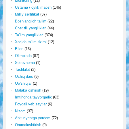
Monitoring
(12)
Ustama / oylik maosh
(146)
Milliy sertifikat
(37)
Boshlang‘ich ta’lim
(22)
Chet tili yangiliklari
(44)
Ta’lim yangiliklari
(374)
Xorijda ta’lim tizimi
(12)
E’lon
(16)
Olimpiada
(87)
So‘rovnoma
(1)
Tashkilot
(3)
Ochiq dars
(9)
Qo‘shiqlar
(1)
Malaka oshirish
(19)
Imtihonga tayyorgarlik
(63)
Foydali veb saytlar
(6)
Nizom
(37)
Abituriyentga yordam
(72)
Ommalashtirish
(9)