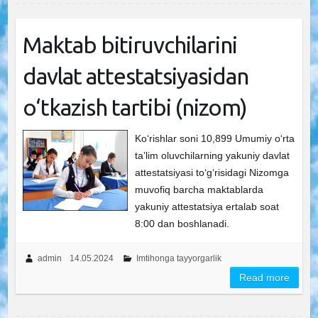
Maktab bitiruvchilarini
davlat attestatsiyasidan
o‘tkazish tartibi (nizom)
Ko‘rishlar soni 10,899 Umumiy oʻrta
taʼlim oluvchilarning yakuniy davlat
attestatsiyasi toʻgʻrisidagi Nizomga
muvofiq barcha maktablarda
yakuniy attestatsiya ertalab soat
8:00 dan boshlanadi.
admin
14.05.2024
Imtihonga tayyorgarlik
Read more