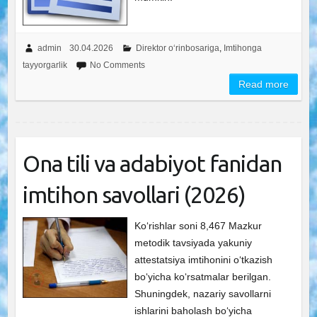
admin
30.04.2026
Direktor o‘rinbosariga
,
Imtihonga
tayyorgarlik
No Comments
Read more
Ona tili va adabiyot fanidan
imtihon savollari (2026)
Ko‘rishlar soni 8,467 Mazkur
metodik tavsiyada yakuniy
attestatsiya imtihonini o‘tkazish
bo‘yicha ko‘rsatmalar berilgan.
Shuningdek, nazariy savollarni
ishlarini baholash bo‘yicha