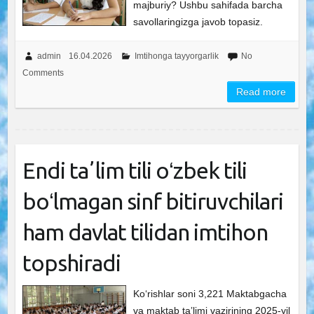
majburiy? Ushbu sahifada barcha
savollaringizga javob topasiz.
admin
16.04.2026
Imtihonga tayyorgarlik
No
Comments
Read more
Endi taʼlim tili oʻzbek tili
boʻlmagan sinf bitiruvchilari
ham davlat tilidan imtihon
topshiradi
Ko‘rishlar soni 3,221 Maktabgacha
va maktab taʼlimi vazirining 2025-yil