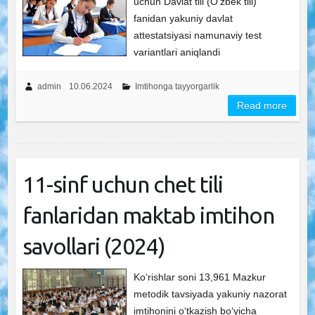
uchun Davlat tili (O’zbek tili)
fanidan yakuniy davlat
attestatsiyasi namunaviy test
variantlari aniqlandi
admin
10.06.2024
Imtihonga tayyorgarlik
Read more
11-sinf uchun chet tili
fanlaridan maktab imtihon
savollari (2024)
Ko‘rishlar soni 13,961 Mazkur
metodik tavsiyada yakuniy nazorat
imtihonini o‘tkazish bo‘yicha