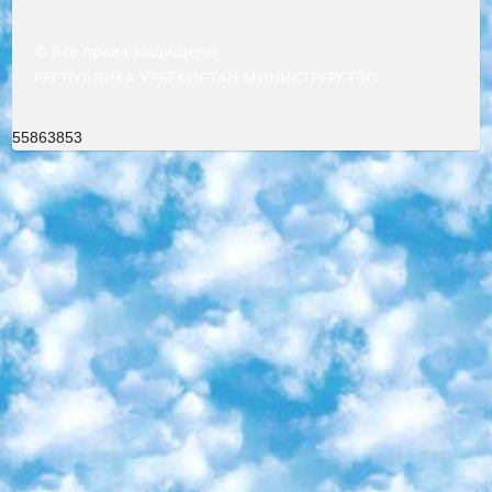
© Все права защищены
РЕСПУБЛИКА УЗБЕКИСТАН МИНИСТРЕРСТВО ДОШКОЛЬНОГО И ШКОЛЬНОГО ОБРАЗОВАНИЯ КОМАНДА в общеобразовательных учреждениях в 2023-2024 учебном году организация и проведение итоговой государственной аттестации обучающихся о Министра дошкольного и школьного образования Республики Узбекистан от 4 марта 2008 года (постановлением Минюста от 20 марта 2008 года № 1778 государственной регистрации) «Итоговое состояние учащихся общего среднего образования на основании положения об утверждении положения об аттестации общего среднего образования выпускной экзамен студентов в образовательных учреждениях в 2023-2024 учебном году В целях организации и прохождения аттестации приказываю: 1. Следующее: перечень предметов, по которым будет проводиться итоговая государственная аттестация и экзамен формы перевода согласно приложению 1; сертификаты международного образца, оценивающие уровень владения иностранными языками перечень согласно приложению 2; 2. Педагогический при специализированных образовательных учреждениях. научно-практический центр квалификации и международной оценки (Д.Давидова) 2024 г. До 25 марта: задания по предметам, по которым будет проводиться итоговая аттестация разработка и утверждение технических условий; итоговая аттестация на основании разработанного предметного задания разработка вопросов по предметам (устно и письменно), экзамен передача; общеобразовательные средние школы и специальные учебные заведения учащиеся выпускных классов школ и интернатов в агентской системе подготовка базы данных экзаменационных материалов и критериев оценки; перевод базы экзаменационных материалов на все языки обучения подать в Республиканский образовательный центр для изготовления; варианты экзаменов на основе разработанных контрольных материалов пусть будут поставлены задачи формирования. 3. Республиканский образовательный центр (Ш.Худайкулов) до 5 апреля 2024 года. до: база данных предоставленных экзаменационных материалов на все языки обучения перевод и экспертиза; для слепых, слабовидящих, глухих, слабослышащих и умственно отсталых детей учащиеся выпускных классов специализированных школ и школ-интернатов база данных экзаменационных материалов на всех преподаваемых языках подготовка критериев оценки; специализированные школы для умственно отсталых детей и технологии для учащихся выпускных классов школ-интернатов разработка соответствующих рекомендаций и критериев проведения ЕГЭ по естествознанию давать задания. 4. Педагогический при специализированных образовательных учреждениях. Научно-практический центр навыков и международной оценки (Д.Давидова), Республика образовательный центр (Худайкулов Ш.) итоговый государственный аттестационный экзамен ориентирован на творческое и логическое мышление при подготовке базы материалов учитывать введение заданий. 5. Следует отметить, что: сертификат государственного образца о знании общеобразовательного предмета и как минимум национальный уровень B1 по предметам на иностранных языках, указанным в Приложении 2. или международно признанный сертификат эквивалентного уровня студенты, изучающие определенный предмет, освобождаются от экзамена; по соответствующим предметам запланирована итоговая государственная аттестация за день до дня, путем жеребьевки Рабочей группой (в письменной форме по предметам, проводимым в форме) из числа сформированных вариантов выбрано 2 варианта; 2 выбранных варианта экзамена анонсированы на официальном сайте министерства и все выпускники по всей стране на основе этих вариантов проводит итоговую государственную аттестацию. 6. Государственное образование учащихся средних общеобразовательных учреждений. знания в соответствии с квалификационными требованиями, которые необходимо приобрести на основании стандартов итоговый (выпускной) контроль для 9 и 11 классов в целях тестирования Экзамены (далее – экзамены) состоят из предметов, перечисленных в приложении 1. будет сделано. 7. Экзамены пройдут с 26 мая по 15 июня 2024 г. (кроме науки физического воспитания). 8. Физическая для учащихся 9 классов общесредних образовательных учреждений. Экзамены по предмету «Образование, квалификация медицина» 1-6 мая 2024 года. сотрудники перевести под присмотр (с отклонениями в физическом или умственном развитии) специализированная школа для детей, школы-интернаты и со сколиозом школы-интернаты санаторного типа для больных детей исключены). 9. Он был слепым, слабовидящим и имел нарушения опорно-двигательного аппарата. экзамены в специализированных школах и интернатах для детей должны проводиться исходя из требований, предъявляемых к общеобразовательным учреждениям (физкультура кроме науки). 10. Специализированная школа для глухих и слабослышащих детей. и экзамены в интернатах и быть реализован в виде письменного теста по математике. 11. Специальность для умственно отсталых детей. Для 9 класса Родной язык и литературное письмо Государственный язык (язык обучения – узбекский). для неклассов) написано Математическое письмо Письменная/устная история Узбекистана Физическое воспитание практично Итоговый контроль Для 11 класса Написание родного языка и литературы (эссе) Математическое письмо Узбекский язык (обучение на узбекском языке) не посещающее общее среднее образование для учреждений)/Образовательное учреждение выбор письменный и устный Иностранный язык письменный/устный Письменная/устная история Узбекистана *По выбору студента:  Химия  Физика  Основы государственного права  География 10 бесплатных образовательных ресурсов - Мы составили подборку онлайн-проектов с интерактивными упражнениями, видеолекциями и статьями. Они помогут вам обрести новые и освежить старые знания бесплатно. 1. «ИНТУИТ» Старейшая образовательная площадка Рунета. Здесь вы найдёте сотни текстовых и видеокурсов на десятки различных тем — от программирования до психологии. Многие курсы подготовлены российскими университетами и крупными международными компаниями вроде Intel и Microsoft. Самостоятельное обучение бесплатное, но желающие могут оплатить услуги персональных наставников. 2. «Смартия» знакомит с актуальными профессиями и подсказывает, как им обучаться. Выбрав заинтересовавшую вас специальность — SMM-специалист, фотограф, веб-дизайнер или другую, — увидите список необходимых для неё умений. Чтобы вы могли освоить их самостоятельно, для каждого умения площадка отображает подборку ссылок на учебные материалы. Хотя «Смартия» ориентируется на русскоязычную аудиторию, часть контента всё же доступна только на английском. 3. «Лекторий Физтеха» Проект Московского физико-технического института (Физтеха). С его помощью вы можете смотреть онлайн серии лекций, записанные на видео в этом вузе. В числе доступных предметов — физика, биология, химия, информационные технологии и другие. К некоторым лекциям администрация ресурса прилагает готовые конспекты, которые можно скачивать в PDF-формате. 4. ITMOcourses Онлайн-площадка Санкт-Петербургского национального исследовательского университета информационных технологий, механики и оптики (ИТМО). Ресурс предоставляет свободный доступ к курсам, разработанным в этом вузе. Каталог материалов разбит на четыре категории: «Оптические системы и технологии», «Приборостроение и робототехника», «Информационные технологии» и «Биотехнологии». Курсы состоят из видеолекций, интерактивных демонстраций и заданий. 5. «КиберЛенинка» Электронная научная библиотека открытого доступа. Каталог площадки регулярно обрастает текстами статей из различных научных изданий. Сгруппированные по журналам и рубрикам публикации можно читать онлайн или скачивать целиком в PDF-формате. Проект нацелен на популяризацию науки за счёт открытого доступа к качественной информации. 6. «ПостНаука» На этом ресурсе публикуют подборки видеолекций, составленные экспертами из разных отраслей и объединённые общими темами. Среди них, к примеру, есть серии «Биоинформатика и геномика», «Культура средневековой Скандинавии» и Cinema Studies о теории кино. Каждая подборка лекций — логически связанная история, рассказанная экспертом от первого лица. Кроме того, на сайте появляются научно-образовательные статьи и тесты на разные темы. 7. «Newочём» Команда проекта «Newочём» отбирает самые интересные тексты из англоязычных СМИ и переводит те из них, за которые голосуют участники сообщества «ВКонтакте». По большей части это научно-популярные статьи. Редакторы придумывают лишь заголовки, в остальном содержание переводов соответствует оригиналам. Полные тексты можно читать прямо в социальной сети. 8. InternetUrok Онлайн-база материалов по основным дисциплинам школьной программы. Информация на сайте структурирована по классам, предметам и темам (урокам). Каждый урок состоит из видеолекций и конспектов. Есть также интерактивные тренажёры и тесты для закрепления пройденного материала. Даже если вы давно окончили школу, возможность повторить программу старших классов всегда может пригодиться. 9. Edutainme Ещё один ресурс об образовании. В отличие от Newtonew, как мне кажется, Edutainme больше ориентируется на представителей индустрии: педагогов, предпринимателей, разработчиков образовательных проектов. Но и любой, кто просто стремится к саморазвитию, найдёт на сайте много полезного и интересного для себя. Например, информацию о новых курсах и образовательных сервисах. 10. Newtonew Онлайн-медиа об образовании и обучении в широком смысле. Авторы Newtonew пишут об инструментах, заведениях, тактиках и стратегиях, которые помогают учить других и получать новые знания самостоятельно. На этой площадке вы найдёте новости, обзоры, аналитические мате
55863853