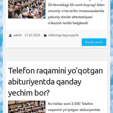
20-fevraldagi 65-sonli buyrugʻi bilan
umumiy oʻrta taʼlim muassasalarida
yakuniy davlat attestatsiyasi
oʻtkazish tartibi belgilandi.
admin
27.02.2025
Imtihonga tayyorgarlik
Read more
Telefon raqamini yo’qotgan
abituriyentda qanday
yechim bor?
Ko‘rishlar soni 3,590 Telefon
raqamini yo’qotgan abituriyentda