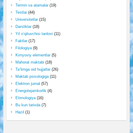
Termin va atamalar
(19)
Testlar
(44)
Universitetlar
(15)
Darsliklar
(18)
Yil o‘qituvchisi tanlovi
(11)
Faktlar
(17)
Filologiya
(9)
Kimyoviy elementlar
(5)
Mahorat maktabi
(18)
Ta’limga oid hujjatlar
(26)
Maktab psixologiga
(11)
Elektron jurnal
(57)
Energotejamkorlik
(4)
Etimologiya
(16)
Bu kun tarixda
(7)
Hazil
(1)