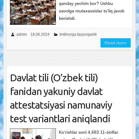
qanday yechim bor? Ushbu
savolga mutaxassislar to’liq javob
berishdi.
admin
18.06.2024
Imtihonga tayyorgarlik
Read more
Davlat tili (O’zbek tili)
fanidan yakuniy davlat
attestatsiyasi namunaviy
test variantlari aniqlandi
Ko‘rishlar soni 4,683 11-sinflar