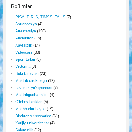
Bo‘limlar
PISA, PIRLS, TIMSS, TALIS
(7)
Astronomiya
(4)
Attestatsiya
(156)
Audiokitob
(18)
Xavfsizlik
(14)
Videodars
(38)
Sport turlari
(9)
Viktorina
(3)
Bola tarbiyasi
(23)
Maktab direktoriga
(12)
Lavozim yo'riqnomasi
(7)
Maktabgacha ta’lim
(4)
O‘lchov birliklari
(5)
Mashhurlar hayoti
(19)
Direktor o‘rinbosariga
(61)
Xorijiy universitetlar
(4)
Salomatlik
(12)