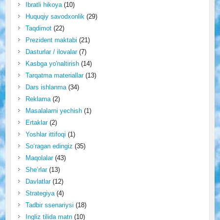
Ibratli hikoya
(10)
Huquqiy savodxonlik
(29)
Taqdimot
(22)
Prezident maktabi
(21)
Dasturlar / ilovalar
(7)
Kasbga yo'naltirish
(14)
Tarqatma materiallar
(13)
Dars ishlanma
(34)
Reklama
(2)
Masalalarni yechish
(1)
Ertaklar
(2)
Yoshlar ittifoqi
(1)
So‘ragan edingiz
(35)
Maqolalar
(43)
She’rlar
(13)
Davlatlar
(12)
Strategiya
(4)
Tadbir ssenariysi
(18)
Ingliz tilida matn
(10)