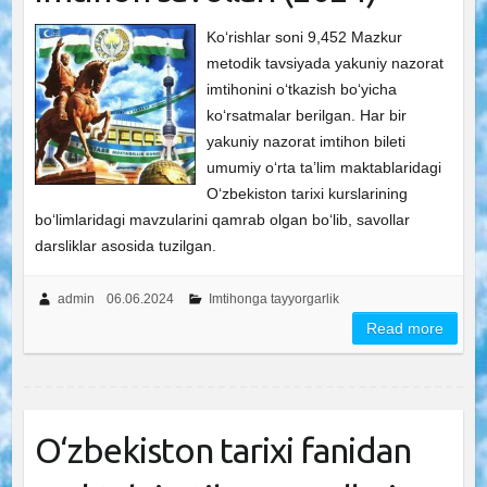
Ko‘rishlar soni 9,452 Mazkur
metodik tavsiyada yakuniy nazorat
imtihonini o‘tkazish bo‘yicha
ko‘rsatmalar berilgan. Har bir
yakuniy nazorat imtihon bileti
umumiy o‘rta ta’lim maktablaridagi
O‘zbekiston tarixi kurslarining
bo‘limlaridagi mavzularini qamrab olgan bo‘lib, savollar
darsliklar asosida tuzilgan.
admin
06.06.2024
Imtihonga tayyorgarlik
Read more
O‘zbekiston tarixi fanidan