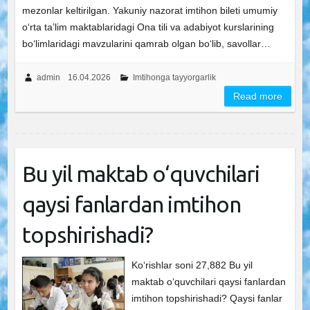
mezonlar keltirilgan. Yakuniy nazorat imtihon bileti umumiy
o‘rta ta’lim maktablaridagi Ona tili va adabiyot kurslarining
bo‘limlaridagi mavzularini qamrab olgan bo‘lib, savollar…
admin
16.04.2026
Imtihonga tayyorgarlik
Read more
Bu yil maktab o‘quvchilari
qaysi fanlardan imtihon
topshirishadi?
Ko‘rishlar soni 27,882 Bu yil
maktab o‘quvchilari qaysi fanlardan
imtihon topshirishadi? Qaysi fanlar