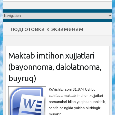
подготовка к экзаменам
Maktab imtihon xujjatlari
(bayonnoma, dalolatnoma,
buyruq)
Ko‘rishlar soni 31,874 Ushbu
sahifada maktab imtihon xujjatlari
namunalari bilan yaqindan tanishib,
sahifa so‘ngida yuklab olishingiz
mumkin.