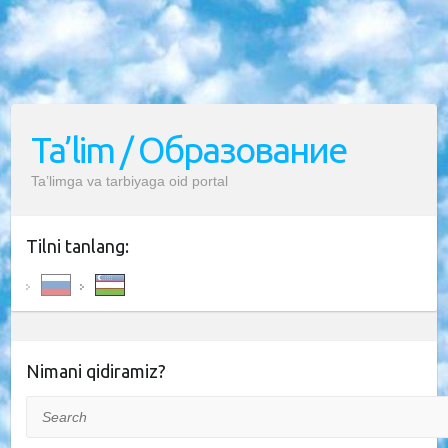
Ta’lim / Образование
Ta’limga va tarbiyaga oid portal
Tilni tanlang:
Nimani qidiramiz?
Search