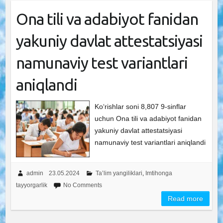
Ona tili va adabiyot fanidan
yakuniy davlat attestatsiyasi
namunaviy test variantlari
aniqlandi
Ko‘rishlar soni 8,807 9-sinflar
uchun Ona tili va adabiyot fanidan
yakuniy davlat attestatsiyasi
namunaviy test variantlari aniqlandi
admin
23.05.2024
Ta’lim yangiliklari
,
Imtihonga
tayyorgarlik
No Comments
Read more