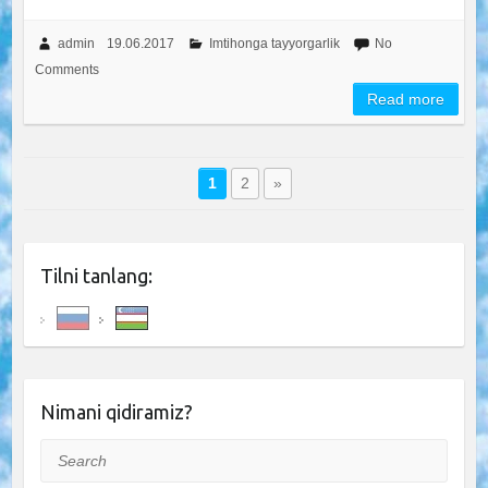
admin
19.06.2017
Imtihonga tayyorgarlik
No
Comments
Read more
1
2
»
Tilni tanlang:
Nimani qidiramiz?
Search