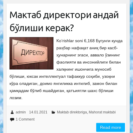
Мактаб директори қандай
бўлиши керак?
Ko‘rishlar soni 6,168 Бугунги кунда
раҳбар нафақат аниқ бир касб-
ҳунарнинг эгаси, аввало ўзининг
фаолияти ва инсонийлиги билан
халқнинг ишончига муносиб
бўлиши, юксак интеллектуал тафаккур соҳиби, узоқни
кўра оладиган, доимо янгиликка интилиб, замон билан
ҳамқадам бўлиб яшайдиган, қатъиятли шахс бўлиши
лозим.
admin
14.01.2021
Maktab direktoriga
,
Mahorat maktabi
1 Comment
Read more