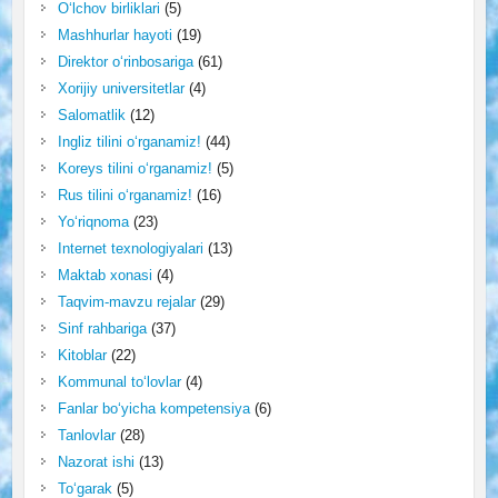
O‘lchov birliklari
(5)
Mashhurlar hayoti
(19)
Direktor o‘rinbosariga
(61)
Xorijiy universitetlar
(4)
Salomatlik
(12)
Ingliz tilini o‘rganamiz!
(44)
Koreys tilini o‘rganamiz!
(5)
Rus tilini o‘rganamiz!
(16)
Yo‘riqnoma
(23)
Internet texnologiyalari
(13)
Maktab xonasi
(4)
Taqvim-mavzu rejalar
(29)
Sinf rahbariga
(37)
Kitoblar
(22)
Kommunal to‘lovlar
(4)
Fanlar bo‘yicha kompetensiya
(6)
Tanlovlar
(28)
Nazorat ishi
(13)
To‘garak
(5)