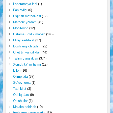
Laboratoriya ishi
(1)
Fan oyligi
(6)
O'qitish metodikasi
(12)
Metodik yordam
(45)
Monitoring
(12)
Ustama / oylik maosh
(146)
Milliy sertifikat
(37)
Boshlang‘ich ta’lim
(22)
Chet tili yangiliklari
(44)
Ta’lim yangiliklari
(374)
Xorijda ta’lim tizimi
(12)
E’lon
(16)
Olimpiada
(87)
So‘rovnoma
(1)
Tashkilot
(3)
Ochiq dars
(9)
Qo‘shiqlar
(1)
Malaka oshirish
(19)
Imtihonga tayyorgarlik
(63)