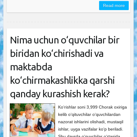
Read more
Nima uchun o‘quvchilar bir
biridan ko‘chirishadi va
maktabda
ko‘chirmakashlikka qarshi
qanday kurashish kerak?
Ko‘rishlar soni 3,999 Chorak oxiriga
kelib o‘qituvchilar o‘quvchilardan
nazorat ishlarini olishadi, mustaqil
ishlar, uyga vazifalar ko‘p beriladi.
Shu davrda o‘quvchilar o‘rtasida