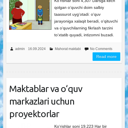
Ko‘rishlar soni 4,307 Darsga kech
qolgan o‘quvchi doim salbiy
taassurot uyg‘otadi: o‘quv
jarayoniga xalaqit beradi, o‘qituvchi
va o‘quvchilarning fikrlash tarzini
to‘xtatib quyadi, intizomni buzadi.
admin
16.09.2024
Mahorat maktabi
No Comments
Read more
Maktablar va o‘quv
markazlari uchun
proyektorlar
Ko‘rishlar soni 19,223 Har bir