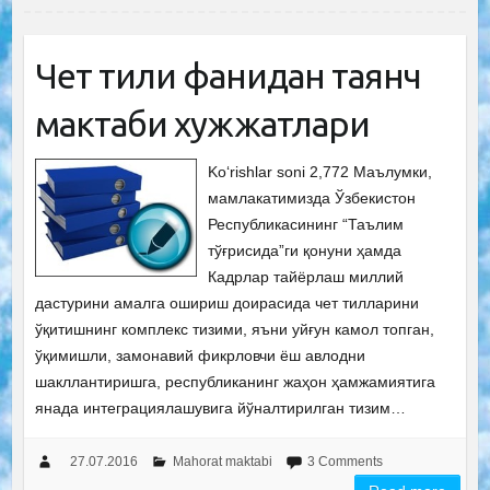
Чет тили фанидан таянч
мактаби хужжатлари
Ko‘rishlar soni 2,772 Маълумки,
мамлакатимизда Ўзбекистон
Республикасининг “Таълим
тўғрисида”ги қонуни ҳамда
Кадрлар тайёрлаш миллий
дастурини амалга ошириш доирасида чет тилларини
ўқитишнинг комплекс тизими, яъни уйғун камол топган,
ўқимишли, замонавий фикрловчи ёш авлодни
шакллантиришга, республиканинг жаҳон ҳамжамиятига
янада интеграциялашувига йўналтирилган тизим…
27.07.2016
Mahorat maktabi
3 Comments