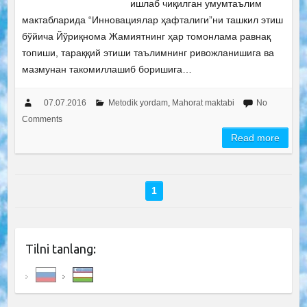
ишлаб чиқилган умумтаълим
мактабларида “Инновациялар ҳафталиги”ни ташкил этиш
бўйича Йўриқнома Жамиятнинг ҳар томонлама равнақ
топиши, тараққий этиши таълимнинг ривожланишига ва
мазмунан такомиллашиб боришига…
07.07.2016
Metodik yordam
,
Mahorat maktabi
No
Comments
Read more
1
Tilni tanlang: