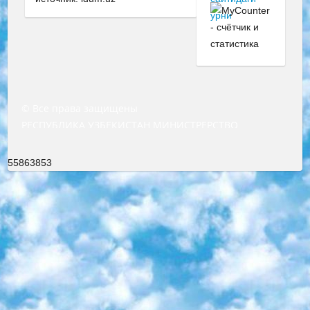
© Все права защищены
РЕСПУБЛИКА УЗБЕКИСТАН МИНИСТРЕРСТВО ДОШКОЛЬНОГО И ШКОЛЬНОГО ОБРАЗОВАНИЯ КОМАНДА в общеобразовательных учреждениях в 2023-2024 учебном году организация и проведение итоговой государственной аттестации обучающихся о Министра дошкольного и школьного образования Республики Узбекистан от 4 марта 2008 года (постановлением Минюста от 20 марта 2008 года № 1778 государственной регистрации) «Итоговое состояние учащихся общего среднего образования на основании положения об утверждении положения об аттестации общего среднего образования выпускной экзамен студентов в образовательных учреждениях в 2023-2024 учебном году В целях организации и прохождения аттестации приказываю: 1. Следующее: перечень предметов, по которым будет проводиться итоговая государственная аттестация и экзамен формы перевода согласно приложению 1; сертификаты международного образца, оценивающие уровень владения иностранными языками перечень согласно приложению 2; 2. Педагогический при специализированных образовательных учреждениях. научно-практический центр квалификации и международной оценки (Д.Давидова) 2024 г. До 25 марта: задания по предметам, по которым будет проводиться итоговая аттестация разработка и утверждение технических условий; итоговая аттестация на основании разработанного предметного задания разработка вопросов по предметам (устно и письменно), экзамен передача; общеобразовательные средние школы и специальные учебные заведения учащиеся выпускных классов школ и интернатов в агентской системе подготовка базы данных экзаменационных материалов и критериев оценки; перевод базы экзаменационных материалов на все языки обучения подать в Республиканский образовательный центр для изготовления; варианты экзаменов на основе разработанных контрольных материалов пусть будут поставлены задачи формирования. 3. Республиканский образовательный центр (Ш.Худайкулов) до 5 апреля 2024 года. до: база данных предоставленных экзаменационных материалов на все языки обучения перевод и экспертиза; для слепых, слабовидящих, глухих, слабослышащих и умственно отсталых детей учащиеся выпускных классов специализированных школ и школ-интернатов база данных экзаменационных материалов на всех преподаваемых языках подготовка критериев оценки; специализированные школы для умственно отсталых детей и технологии для учащихся выпускных классов школ-интернатов разработка соответствующих рекомендаций и критериев проведения ЕГЭ по естествознанию давать задания. 4. Педагогический при специализированных образовательных учреждениях. Научно-практический центр навыков и международной оценки (Д.Давидова), Республика образовательный центр (Худайкулов Ш.) итоговый государственный аттестационный экзамен ориентирован на творческое и логическое мышление при подготовке базы материалов учитывать введение заданий. 5. Следует отметить, что: сертификат государственного образца о знании общеобразовательного предмета и как минимум национальный уровень B1 по предметам на иностранных языках, указанным в Приложении 2. или международно признанный сертификат эквивалентного уровня студенты, изучающие определенный предмет, освобождаются от экзамена; по соответствующим предметам запланирована итоговая государственная аттестация за день до дня, путем жеребьевки Рабочей группой (в письменной форме по предметам, проводимым в форме) из числа сформированных вариантов выбрано 2 варианта; 2 выбранных варианта экзамена анонсированы на официальном сайте министерства и все выпускники по всей стране на основе этих вариантов проводит итоговую государственную аттестацию. 6. Государственное образование учащихся средних общеобразовательных учреждений. знания в соответствии с квалификационными требованиями, которые необходимо приобрести на основании стандартов итоговый (выпускной) контроль для 9 и 11 классов в целях тестирования Экзамены (далее – экзамены) состоят из предметов, перечисленных в приложении 1. будет сделано. 7. Экзамены пройдут с 26 мая по 15 июня 2024 г. (кроме науки физического воспитания). 8. Физическая для учащихся 9 классов общесредних образовательных учреждений. Экзамены по предмету «Образование, квалификация медицина» 1-6 мая 2024 года. сотрудники перевести под присмотр (с отклонениями в физическом или умственном развитии) специализированная школа для детей, школы-интернаты и со сколиозом школы-интернаты санаторного типа для больных детей исключены). 9. Он был слепым, слабовидящим и имел нарушения опорно-двигательного аппарата. экзамены в специализированных школах и интернатах для детей должны проводиться исходя из требований, предъявляемых к общеобразовательным учреждениям (физкультура кроме науки). 10. Специализированная школа для глухих и слабослышащих детей. и экзамены в интернатах и быть реализован в виде письменного теста по математике. 11. Специальность для умственно отсталых детей. Для 9 класса Родной язык и литературное письмо Государственный язык (язык обучения – узбекский). для неклассов) написано Математическое письмо Письменная/устная история Узбекистана Физическое воспитание практично Итоговый контроль Для 11 класса Написание родного языка и литературы (эссе) Математическое письмо Узбекский язык (обучение на узбекском языке) не посещающее общее среднее образование для учреждений)/Образовательное учреждение выбор письменный и устный Иностранный язык письменный/устный Письменная/устная история Узбекистана *По выбору студента:  Химия  Физика  Основы государственного права  География 10 бесплатных образовательных ресурсов - Мы составили подборку онлайн-проектов с интерактивными упражнениями, видеолекциями и статьями. Они помогут вам обрести новые и освежить старые знания бесплатно. 1. «ИНТУИТ» Старейшая образовательная площадка Рунета. Здесь вы найдёте сотни текстовых и видеокурсов на десятки различных тем — от программирования до психологии. Многие курсы подготовлены российскими университетами и крупными международными компаниями вроде Intel и Microsoft. Самостоятельное обучение бесплатное, но желающие могут оплатить услуги персональных наставников. 2. «Смартия» знакомит с актуальными профессиями и подсказывает, как им обучаться. Выбрав заинтересовавшую вас специальность — SMM-специалист, фотограф, веб-дизайнер или другую, — увидите список необходимых для неё умений. Чтобы вы могли освоить их самостоятельно, для каждого умения площадка отображает подборку ссылок на учебные материалы. Хотя «Смартия» ориентируется на русскоязычную аудиторию, часть контента всё же доступна только на английском. 3. «Лекторий Физтеха» Проект Московского физико-технического института (Физтеха). С его помощью вы можете смотреть онлайн серии лекций, записанные на видео в этом вузе. В числе доступных предметов — физика, биология, химия, информационные технологии и другие. К некоторым лекциям администрация ресурса прилагает готовые конспекты, которые можно скачивать в PDF-формате. 4. ITMOcourses Онлайн-площадка Санкт-Петербургского национального исследовательского университета информационных технологий, механики и оптики (ИТМО). Ресурс предоставляет свободный доступ к курсам, разработанным в этом вузе. Каталог материалов разбит на четыре категории: «Оптические системы и технологии», «Приборостроение и робототехника», «Информационные технологии» и «Биотехнологии». Курсы состоят из видеолекций, интерактивных демонстраций и заданий. 5. «КиберЛенинка» Электронная научная библиотека открытого доступа. Каталог площадки регулярно обрастает текстами статей из различных научных изданий. Сгруппированные по журналам и рубрикам публикации можно читать онлайн или скачивать целиком в PDF-формате. Проект нацелен на популяризацию науки за счёт открытого доступа к качественной информации. 6. «ПостНаука» На этом ресурсе публикуют подборки видеолекций, составленные экспертами из разных отраслей и объединённые общими темами. Среди них, к примеру, есть серии «Биоинформатика и геномика», «Культура средневековой Скандинавии» и Cinema Studies о теории кино. Каждая подборка лекций — логически связанная история, рассказанная экспертом от первого лица. Кроме того, на сайте появляются научно-образовательные статьи и тесты на разные темы. 7. «Newочём» Команда проекта «Newочём» отбирает самые интересные тексты из англоязычных СМИ и переводит те из них, за которые голосуют участники сообщества «ВКонтакте». По большей части это научно-популярные статьи. Редакторы придумывают лишь заголовки, в остальном содержание переводов соответствует оригиналам. Полные тексты можно читать прямо в социальной сети. 8. InternetUrok Онлайн-база материалов по основным дисциплинам школьной программы. Информация на сайте структурирована по классам, предметам и темам (урокам). Каждый урок состоит из видеолекций и конспектов. Есть также интерактивные тренажёры и тесты для закрепления пройденного материала. Даже если вы давно окончили школу, возможность повторить программу старших классов всегда может пригодиться. 9. Edutainme Ещё один ресурс об образовании. В отличие от Newtonew, как мне кажется, Edutainme больше ориентируется на представителей индустрии: педагогов, предпринимателей, разработчиков образовательных проектов. Но и любой, кто просто стремится к саморазвитию, найдёт на сайте много полезного и интересного для себя. Например, информацию о новых курсах и образовательных сервисах. 10. Newtonew Онлайн-медиа об образовании и обучении в широком смысле. Авторы Newtonew пишут об инструментах, заведениях, тактиках и стратегиях, которые помогают учить других и получать новые знания самостоятельно. На этой площадке вы найдёте новости, обзоры, аналитические мате
55863853