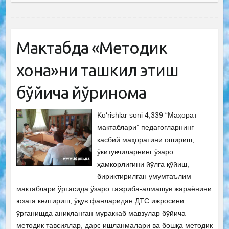
Мактабда «Методик
хона»ни ташкил этиш
бўйича йўриқнома
Ko‘rishlar soni 4,339 “Маҳорат
мактаблари” педагогларнинг
касбий маҳоратини ошириш,
ўкитувчиларнинг ўзаро
ҳамкорлигини йўлга қўйиш,
бириктирилган умумтаълим
мактаблари ўртасида ўзаро тажриба-алмашув жараёнини
юзага келтириш, ўқув фанларидан ДТС ижросини
ўрганишда аниқланган мураккаб мавзулар бўйича
методик тавсиялар, дарс ишланмалари ва бошқа методик