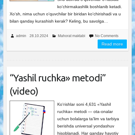
ko‘chirmakashlik boshlanib ketadi.
Xo‘sh, nima uchun o‘quvchilar bir biridan ko‘chirishadi va u
bilan qanday kurashish kerak? Keling, bu savolga…
admin
28.10.2024
Mahorat maktabi
No Comments
Read more
“Yashil ruchka» metodi”
(video)
Ko‘rishlar soni 4,631 «Yashil
ruchka» metodi — ota-onalar
uchun bolalarga ta’lim va tarbiya
berishda universal yondashuv
hisoblanadi. Har qanday hayotiy