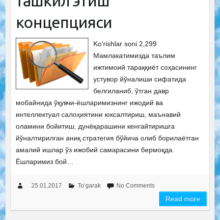
ташкил этиш
концепцияси
Ko‘rishlar soni 2,299
Мамлакатимизда таълим
ижтимоий тараққиёт соҳасининг
устувор йўналиши сифатида
белгиланиб, ўтган давр
мобайнида ўқувчи-ёшларимизнинг ижодий ва
интеллектуал салоҳиятини юксалтириш, маънавий
оламини бойитиш, дунёқарашини кенгайтиришга
йўналтирилган аниқ стратегия бўйича олиб борилаётган
амалий ишлар ўз ижобий самарасини бермоқда.
Ёшларимиз бой…
25.01.2017
To‘garak
No Comments
Read more