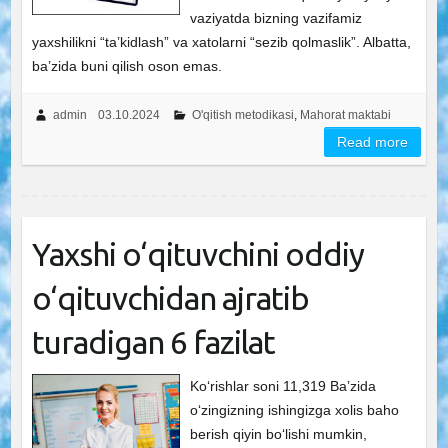
vaziyatda bizning vazifamiz
yaxshilikni “ta’kidlash” va xatolarni “sezib qolmaslik”. Albatta,
ba’zida buni qilish oson emas.
admin
03.10.2024
O'qitish metodikasi
,
Mahorat maktabi
Read more
Yaxshi o‘qituvchini oddiy
o‘qituvchidan ajratib
turadigan 6 fazilat
Ko‘rishlar soni 11,319 Ba’zida
o‘zingizning ishingizga xolis baho
berish qiyin bo‘lishi mumkin,