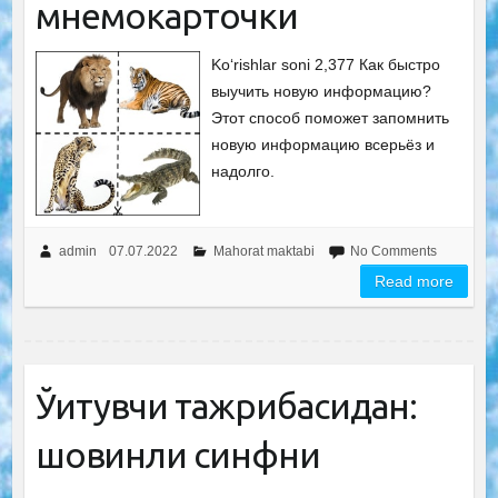
мнемокарточки
Ko‘rishlar soni 2,377 Как быстро
выучить новую информацию?
Этот способ поможет запомнить
новую информацию всерьёз и
надолго.
admin
07.07.2022
Mahorat maktabi
No Comments
Read more
Ўқитувчи тажрибасидан:
шовқинли синфни