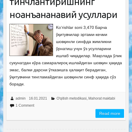
тинчлантиришнинг
ноанъананавий усуллари
Ko‘rishlar soni 3,470 Барча
ўқитувчилар эртами-кечми
шовқинли синфда жимликни
ўрнатиш учун ўз усулларини
ишлаб чиқадилар. Мақолада ўлик
сукунатдан кўра самаралироқ ишлайдиган шовқин ҳақида
эмас, балки дарсни ўтказишга ҳалақит берадиган,
ўқитувчини тингламайдиган шовқинли синф ҳақида сўз
боради.
admin
16.01.2021
O'qitish metodikasi
,
Mahorat maktabi
1 Comment
Read more