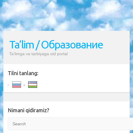
Ta’lim / Образование
Ta’limga va tarbiyaga oid portal
Tilni tanlang:
Nimani qidiramiz?
Search