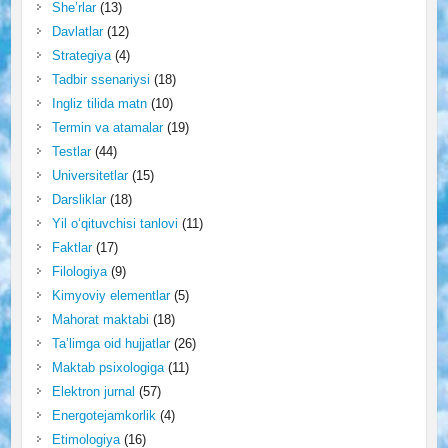
She’rlar
(13)
Davlatlar
(12)
Strategiya
(4)
Tadbir ssenariysi
(18)
Ingliz tilida matn
(10)
Termin va atamalar
(19)
Testlar
(44)
Universitetlar
(15)
Darsliklar
(18)
Yil o‘qituvchisi tanlovi
(11)
Faktlar
(17)
Filologiya
(9)
Kimyoviy elementlar
(5)
Mahorat maktabi
(18)
Ta’limga oid hujjatlar
(26)
Maktab psixologiga
(11)
Elektron jurnal
(57)
Energotejamkorlik
(4)
Etimologiya
(16)