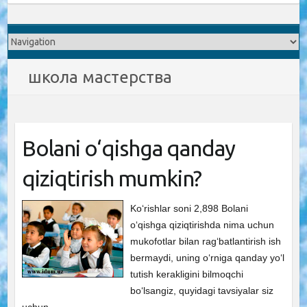
школа мастерства
Bolani o‘qishga qanday
qiziqtirish mumkin?
Ko‘rishlar soni 2,898 Bolani
o‘qishga qiziqtirishda nima uchun
mukofotlar bilan rag‘batlantirish ish
bermaydi, uning o‘rniga qanday yo‘l
tutish kerakligini bilmoqchi
bo‘lsangiz, quyidagi tavsiyalar siz