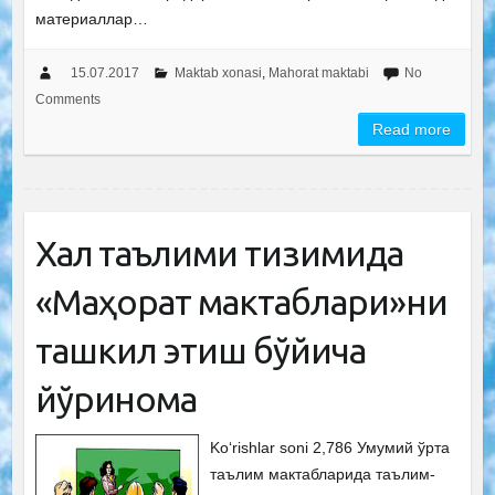
материаллар…
15.07.2017
Maktab xonasi
,
Mahorat maktabi
No
Comments
Read more
Халқ таълими тизимида
«Маҳорат мактаблари»ни
ташкил этиш бўйича
йўриқнома
Ko‘rishlar soni 2,786 Умумий ўрта
таълим мактабларида таълим-