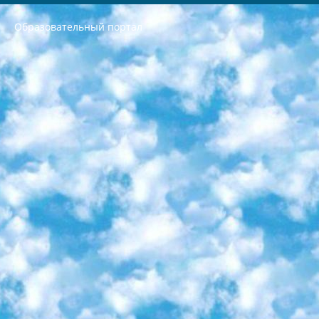
Образовательный портал
РЕСПУБЛИКА УЗБЕКИСТАН МИНИСТРЕРСТВО ДОШКОЛЬНОГО И ШКОЛЬНОГО ОБРАЗОВАНИЯ КОМАНДА в общеобразовательных учреждениях в 2023-2024 учебном году организация и проведение итоговой государственной аттестации обучающихся о Министра дошкольного и школьного образования Республики Узбекистан от 4 марта 2008 года (постановлением Минюста от 20 марта 2008 года № 1778 государственной регистрации) «Итоговое состояние учащихся общего среднего образования на основании положения об утверждении положения об аттестации общего среднего образования выпускной экзамен студентов в образовательных учреждениях в 2023-2024 учебном году В целях организации и прохождения аттестации приказываю: 1. Следующее: перечень предметов, по которым будет проводиться итоговая государственная аттестация и экзамен формы перевода согласно приложению 1; сертификаты международного образца, оценивающие уровень владения иностранными языками перечень согласно приложению 2; 2. Педагогический при специализированных образовательных учреждениях. научно-практический центр квалификации и международной оценки (Д.Давидова) 2024 г. До 25 марта: задания по предметам, по которым будет проводиться итоговая аттестация разработка и утверждение технических условий; итоговая аттестация на основании разработанного предметного задания разработка вопросов по предметам (устно и письменно), экзамен передача; общеобразовательные средние школы и специальные учебные заведения учащиеся выпускных классов школ и интернатов в агентской системе подготовка базы данных экзаменационных материалов и критериев оценки; перевод базы экзаменационных материалов на все языки обучения подать в Республиканский образовательный центр для изготовления; варианты экзаменов на основе разработанных контрольных материалов пусть будут поставлены задачи формирования. 3. Республиканский образовательный центр (Ш.Худайкулов) до 5 апреля 2024 года. до: база данных предоставленных экзаменационных материалов на все языки обучения перевод и экспертиза; для слепых, слабовидящих, глухих, слабослышащих и умственно отсталых детей учащиеся выпускных классов специализированных школ и школ-интернатов база данных экзаменационных материалов на всех преподаваемых языках подготовка критериев оценки; специализированные школы для умственно отсталых детей и технологии для учащихся выпускных классов школ-интернатов разработка соответствующих рекомендаций и критериев проведения ЕГЭ по естествознанию давать задания. 4. Педагогический при специализированных образовательных учреждениях. Научно-практический центр навыков и международной оценки (Д.Давидова), Республика образовательный центр (Худайкулов Ш.) итоговый государственный аттестационный экзамен ориентирован на творческое и логическое мышление при подготовке базы материалов учитывать введение заданий. 5. Следует отметить, что: сертификат государственного образца о знании общеобразовательного предмета и как минимум национальный уровень B1 по предметам на иностранных языках, указанным в Приложении 2. или международно признанный сертификат эквивалентного уровня студенты, изучающие определенный предмет, освобождаются от экзамена; по соответствующим предметам запланирована итоговая государственная аттестация за день до дня, путем жеребьевки Рабочей группой (в письменной форме по предметам, проводимым в форме) из числа сформированных вариантов выбрано 2 варианта; 2 выбранных варианта экзамена анонсированы на официальном сайте министерства и все выпускники по всей стране на основе этих вариантов проводит итоговую государственную аттестацию. 6. Государственное образование учащихся средних общеобразовательных учреждений. знания в соответствии с квалификационными требованиями, которые необходимо приобрести на основании стандартов итоговый (выпускной) контроль для 9 и 11 классов в целях тестирования Экзамены (далее – экзамены) состоят из предметов, перечисленных в приложении 1. будет сделано. 7. Экзамены пройдут с 26 мая по 15 июня 2024 г. (кроме науки физического воспитания). 8. Физическая для учащихся 9 классов общесредних образовательных учреждений. Экзамены по предмету «Образование, квалификация медицина» 1-6 мая 2024 года. сотрудники перевести под присмотр (с отклонениями в физическом или умственном развитии) специализированная школа для детей, школы-интернаты и со сколиозом школы-интернаты санаторного типа для больных детей исключены). 9. Он был слепым, слабовидящим и имел нарушения опорно-двигательного аппарата. экзамены в специализированных школах и интернатах для детей должны проводиться исходя из требований, предъявляемых к общеобразовательным учреждениям (физкультура кроме науки). 10. Специализированная школа для глухих и слабослышащих детей. и экзамены в интернатах и быть реализован в виде письменного теста по математике. 11. Специальность для умственно отсталых детей. Для 9 класса Родной язык и литературное письмо Государственный язык (язык обучения – узбекский). для неклассов) написано Математическое письмо Письменная/устная история Узбекистана Физическое воспитание практично Итоговый контроль Для 11 класса Написание родного языка и литературы (эссе) Математическое письмо Узбекский язык (обучение на узбекском языке) не посещающее общее среднее образование для учреждений)/Образовательное учреждение выбор письменный и устный Иностранный язык письменный/устный Письменная/устная история Узбекистана *По выбору студента:  Химия  Физика  Основы государственного права  География 10 бесплатных образовательных ресурсов - Мы составили подборку онлайн-проектов с интерактивными упражнениями, видеолекциями и статьями. Они помогут вам обрести новые и освежить старые знания бесплатно. 1. «ИНТУИТ» Старейшая образовательная площадка Рунета. Здесь вы найдёте сотни текстовых и видеокурсов на десятки различных тем — от программирования до психологии. Многие курсы подготовлены российскими университетами и крупными международными компаниями вроде Intel и Microsoft. Самостоятельное обучение бесплатное, но желающие могут оплатить услуги персональных наставников. 2. «Смартия» знакомит с актуальными профессиями и подсказывает, как им обучаться. Выбрав заинтересовавшую вас специальность — SMM-специалист, фотограф, веб-дизайнер или другую, — увидите список необходимых для неё умений. Чтобы вы могли освоить их самостоятельно, для каждого умения площадка отображает подборку ссылок на учебные материалы. Хотя «Смартия» ориентируется на русскоязычную аудиторию, часть контента всё же доступна только на английском. 3. «Лекторий Физтеха» Проект Московского физико-технического института (Физтеха). С его помощью вы можете смотреть онлайн серии лекций, записанные на видео в этом вузе. В числе доступных предметов — физика, биология, химия, информационные технологии и другие. К некоторым лекциям администрация ресурса прилагает готовые конспекты, которые можно скачивать в PDF-формате. 4. ITMOcourses Онлайн-площадка Санкт-Петербургского национального исследовательского университета информационных технологий, механики и оптики (ИТМО). Ресурс предоставляет свободный доступ к курсам, разработанным в этом вузе. Каталог материалов разбит на четыре категории: «Оптические системы и технологии», «Приборостроение и робототехника», «Информационные технологии» и «Биотехнологии». Курсы состоят из видеолекций, интерактивных демонстраций и заданий. 5. «КиберЛенинка» Электронная научная библиотека открытого доступа. Каталог площадки регулярно обрастает текстами статей из различных научных изданий. Сгруппированные по журналам и рубрикам публикации можно читать онлайн или скачивать целиком в PDF-формате. Проект нацелен на популяризацию науки за счёт открытого доступа к качественной информации. 6. «ПостНаука» На этом ресурсе публикуют подборки видеолекций, составленные экспертами из разных отраслей и объединённые общими темами. Среди них, к примеру, есть серии «Биоинформатика и геномика», «Культура средневековой Скандинавии» и Cinema Studies о теории кино. Каждая подборка лекций — логически связанная история, рассказанная экспертом от первого лица. Кроме того, на сайте появляются научно-образовательные статьи и тесты на разные темы. 7. «Newочём» Команда проекта «Newочём» отбирает самые интересные тексты из англоязычных СМИ и переводит те из них, за которые голосуют участники сообщества «ВКонтакте». По большей части это научно-популярные статьи. Редакторы придумывают лишь заголовки, в остальном содержание переводов соответствует оригиналам. Полные тексты можно читать прямо в социальной сети. 8. InternetUrok Онлайн-база материалов по основным дисциплинам школьной программы. Информация на сайте структурирована по классам, предметам и темам (урокам). Каждый урок состоит из видеолекций и конспектов. Есть также интерактивные тренажёры и тесты для закрепления пройденного материала. Даже если вы давно окончили школу, возможность повторить программу старших классов всегда может пригодиться. 9. Edutainme Ещё один ресурс об образовании. В отличие от Newtonew, как мне кажется, Edutainme больше ориентируется на представителей индустрии: педагогов, предпринимателей, разработчиков образовательных проектов. Но и любой, кто просто стремится к саморазвитию, найдёт на сайте много полезного и интересного для себя. Например, информацию о новых курсах и образовательных сервисах. 10. Newtonew Онлайн-медиа об образовании и обучении в широком смысле. Авторы Newtonew пишут об инструментах, заведениях, тактиках и стратегиях, которые помогают учить других и получать новые знания самостоятельно. На этой площадке вы найдёте новости, обзоры, аналитические мат