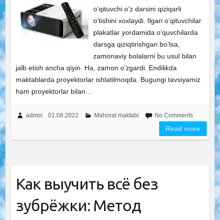
o‘qituvchi o‘z darsini qiziqarli
o‘tishini xoxlaydi. Ilgari o‘qituvchilar
plakatlar yordamida o‘quvchilarda
darsga qiziqtirishgan bo‘lsa,
zamonaviy bolalarni bu usul bilan
jalb etish ancha qiyin. Ha, zamon o‘zgardi. Endilikda
maktablarda proyektorlar ishlatilmoqda. Bugungi tavsiyamiz
ham proyektorlar bilan…
admin
01.09.2022
Mahorat maktabi
No Comments
Read more
Как выучить всё без
зубрёжки: Метод