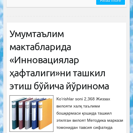
Read more
Умумтаълим
мактабларида
«Инновациялар
ҳафталиги»ни ташкил
этиш бўйича йўриқнома
Ko‘rishlar soni 2,368 Жиззах
вилояти халқ таълими
бошқармаси қошида ташкил
этилган вилоят Методика маркази
томонидан тавсия сифатида