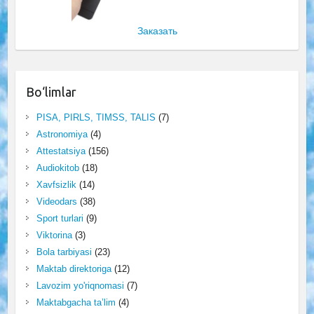
Заказать
Bo‘limlar
PISA, PIRLS, TIMSS, TALIS
(7)
Astronomiya
(4)
Attestatsiya
(156)
Audiokitob
(18)
Xavfsizlik
(14)
Videodars
(38)
Sport turlari
(9)
Viktorina
(3)
Bola tarbiyasi
(23)
Maktab direktoriga
(12)
Lavozim yo'riqnomasi
(7)
Maktabgacha ta’lim
(4)