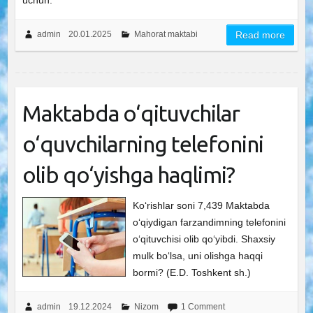
uchun.
admin
20.01.2025
Mahorat maktabi
Read more
Maktabda o‘qituvchilar
o‘quvchilarning telefonini
olib qo‘yishga haqlimi?
Ko‘rishlar soni 7,439 Maktabda
o‘qiydigan farzandimning telefonini
o‘qituvchisi olib qo‘yibdi. Shaxsiy
mulk bo‘lsa, uni olishga haqqi
bormi? (E.D. Toshkent sh.)
admin
19.12.2024
Nizom
1 Comment