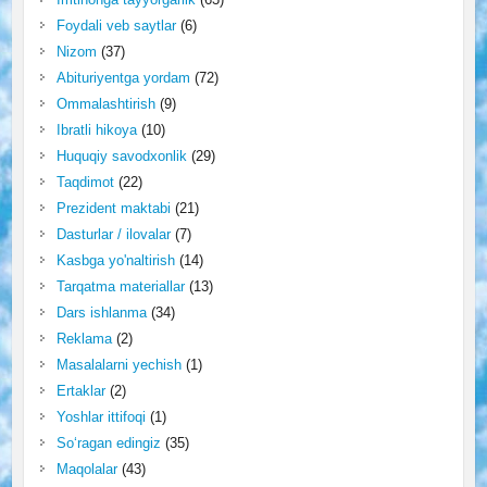
Foydali veb saytlar
(6)
Nizom
(37)
Abituriyentga yordam
(72)
Ommalashtirish
(9)
Ibratli hikoya
(10)
Huquqiy savodxonlik
(29)
Taqdimot
(22)
Prezident maktabi
(21)
Dasturlar / ilovalar
(7)
Kasbga yo'naltirish
(14)
Tarqatma materiallar
(13)
Dars ishlanma
(34)
Reklama
(2)
Masalalarni yechish
(1)
Ertaklar
(2)
Yoshlar ittifoqi
(1)
So‘ragan edingiz
(35)
Maqolalar
(43)