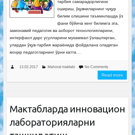
тарбия самарадорлигини
ошириш, ўқувчиларнинг чуқур
билим олишини таъминлашда ўз
фани бўйича кенг билимга эга,
замонавий педагогик ва ахборот технологияларини,
интерфаол дарс усулларини мукаммал ўзлаштирган,
улардан ўқув-тарбия жараёнида фойдалана оладиган
моҳир педагогларнинг ўрни катта.…
13.02.2017
Mahorat maktabi
No Comments
Read more
Мактабларда инновацион
лабораторияларни