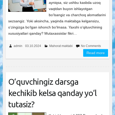
ayniqsa, siz ushbu kasbda uzoq
vaqtdan buyon ishlayotgan
bo‘lsangiz va charchoq alomatlarini
sezsangiz. Yoki aksincha, yaqinda maktabga kelgansizu,
o‘zingizga bo‘lgan ishonch bo‘lmasa. Yaxshi o‘qituvchining
xususiyatlari qanday? Mutaxassislar fikri…
admin
03.10.2024
Mahorat maktabi
No Comments
Read more
O‘quvchingiz darsga
kechikib kelsa qanday yo‘l
tutasiz?