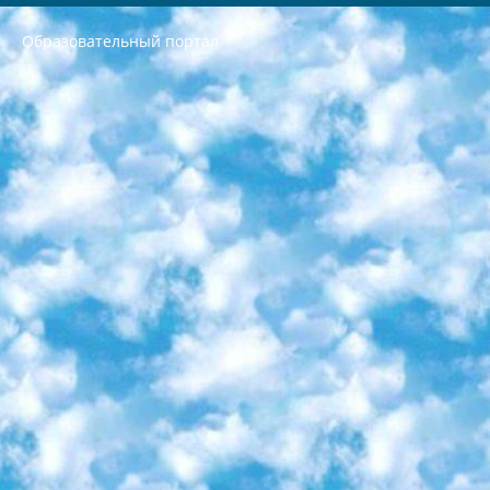
Образовательный портал
РЕСПУБЛИКА УЗБЕКИСТАН МИНИСТРЕРСТВО ДОШКОЛЬНОГО И ШКОЛЬНОГО ОБРАЗОВАНИЯ КОМАНДА в общеобразовательных учреждениях в 2023-2024 учебном году организация и проведение итоговой государственной аттестации обучающихся о Министра дошкольного и школьного образования Республики Узбекистан от 4 марта 2008 года (постановлением Минюста от 20 марта 2008 года № 1778 государственной регистрации) «Итоговое состояние учащихся общего среднего образования на основании положения об утверждении положения об аттестации общего среднего образования выпускной экзамен студентов в образовательных учреждениях в 2023-2024 учебном году В целях организации и прохождения аттестации приказываю: 1. Следующее: перечень предметов, по которым будет проводиться итоговая государственная аттестация и экзамен формы перевода согласно приложению 1; сертификаты международного образца, оценивающие уровень владения иностранными языками перечень согласно приложению 2; 2. Педагогический при специализированных образовательных учреждениях. научно-практический центр квалификации и международной оценки (Д.Давидова) 2024 г. До 25 марта: задания по предметам, по которым будет проводиться итоговая аттестация разработка и утверждение технических условий; итоговая аттестация на основании разработанного предметного задания разработка вопросов по предметам (устно и письменно), экзамен передача; общеобразовательные средние школы и специальные учебные заведения учащиеся выпускных классов школ и интернатов в агентской системе подготовка базы данных экзаменационных материалов и критериев оценки; перевод базы экзаменационных материалов на все языки обучения подать в Республиканский образовательный центр для изготовления; варианты экзаменов на основе разработанных контрольных материалов пусть будут поставлены задачи формирования. 3. Республиканский образовательный центр (Ш.Худайкулов) до 5 апреля 2024 года. до: база данных предоставленных экзаменационных материалов на все языки обучения перевод и экспертиза; для слепых, слабовидящих, глухих, слабослышащих и умственно отсталых детей учащиеся выпускных классов специализированных школ и школ-интернатов база данных экзаменационных материалов на всех преподаваемых языках подготовка критериев оценки; специализированные школы для умственно отсталых детей и технологии для учащихся выпускных классов школ-интернатов разработка соответствующих рекомендаций и критериев проведения ЕГЭ по естествознанию давать задания. 4. Педагогический при специализированных образовательных учреждениях. Научно-практический центр навыков и международной оценки (Д.Давидова), Республика образовательный центр (Худайкулов Ш.) итоговый государственный аттестационный экзамен ориентирован на творческое и логическое мышление при подготовке базы материалов учитывать введение заданий. 5. Следует отметить, что: сертификат государственного образца о знании общеобразовательного предмета и как минимум национальный уровень B1 по предметам на иностранных языках, указанным в Приложении 2. или международно признанный сертификат эквивалентного уровня студенты, изучающие определенный предмет, освобождаются от экзамена; по соответствующим предметам запланирована итоговая государственная аттестация за день до дня, путем жеребьевки Рабочей группой (в письменной форме по предметам, проводимым в форме) из числа сформированных вариантов выбрано 2 варианта; 2 выбранных варианта экзамена анонсированы на официальном сайте министерства и все выпускники по всей стране на основе этих вариантов проводит итоговую государственную аттестацию. 6. Государственное образование учащихся средних общеобразовательных учреждений. знания в соответствии с квалификационными требованиями, которые необходимо приобрести на основании стандартов итоговый (выпускной) контроль для 9 и 11 классов в целях тестирования Экзамены (далее – экзамены) состоят из предметов, перечисленных в приложении 1. будет сделано. 7. Экзамены пройдут с 26 мая по 15 июня 2024 г. (кроме науки физического воспитания). 8. Физическая для учащихся 9 классов общесредних образовательных учреждений. Экзамены по предмету «Образование, квалификация медицина» 1-6 мая 2024 года. сотрудники перевести под присмотр (с отклонениями в физическом или умственном развитии) специализированная школа для детей, школы-интернаты и со сколиозом школы-интернаты санаторного типа для больных детей исключены). 9. Он был слепым, слабовидящим и имел нарушения опорно-двигательного аппарата. экзамены в специализированных школах и интернатах для детей должны проводиться исходя из требований, предъявляемых к общеобразовательным учреждениям (физкультура кроме науки). 10. Специализированная школа для глухих и слабослышащих детей. и экзамены в интернатах и быть реализован в виде письменного теста по математике. 11. Специальность для умственно отсталых детей. Для 9 класса Родной язык и литературное письмо Государственный язык (язык обучения – узбекский). для неклассов) написано Математическое письмо Письменная/устная история Узбекистана Физическое воспитание практично Итоговый контроль Для 11 класса Написание родного языка и литературы (эссе) Математическое письмо Узбекский язык (обучение на узбекском языке) не посещающее общее среднее образование для учреждений)/Образовательное учреждение выбор письменный и устный Иностранный язык письменный/устный Письменная/устная история Узбекистана *По выбору студента:  Химия  Физика  Основы государственного права  География 10 бесплатных образовательных ресурсов - Мы составили подборку онлайн-проектов с интерактивными упражнениями, видеолекциями и статьями. Они помогут вам обрести новые и освежить старые знания бесплатно. 1. «ИНТУИТ» Старейшая образовательная площадка Рунета. Здесь вы найдёте сотни текстовых и видеокурсов на десятки различных тем — от программирования до психологии. Многие курсы подготовлены российскими университетами и крупными международными компаниями вроде Intel и Microsoft. Самостоятельное обучение бесплатное, но желающие могут оплатить услуги персональных наставников. 2. «Смартия» знакомит с актуальными профессиями и подсказывает, как им обучаться. Выбрав заинтересовавшую вас специальность — SMM-специалист, фотограф, веб-дизайнер или другую, — увидите список необходимых для неё умений. Чтобы вы могли освоить их самостоятельно, для каждого умения площадка отображает подборку ссылок на учебные материалы. Хотя «Смартия» ориентируется на русскоязычную аудиторию, часть контента всё же доступна только на английском. 3. «Лекторий Физтеха» Проект Московского физико-технического института (Физтеха). С его помощью вы можете смотреть онлайн серии лекций, записанные на видео в этом вузе. В числе доступных предметов — физика, биология, химия, информационные технологии и другие. К некоторым лекциям администрация ресурса прилагает готовые конспекты, которые можно скачивать в PDF-формате. 4. ITMOcourses Онлайн-площадка Санкт-Петербургского национального исследовательского университета информационных технологий, механики и оптики (ИТМО). Ресурс предоставляет свободный доступ к курсам, разработанным в этом вузе. Каталог материалов разбит на четыре категории: «Оптические системы и технологии», «Приборостроение и робототехника», «Информационные технологии» и «Биотехнологии». Курсы состоят из видеолекций, интерактивных демонстраций и заданий. 5. «КиберЛенинка» Электронная научная библиотека открытого доступа. Каталог площадки регулярно обрастает текстами статей из различных научных изданий. Сгруппированные по журналам и рубрикам публикации можно читать онлайн или скачивать целиком в PDF-формате. Проект нацелен на популяризацию науки за счёт открытого доступа к качественной информации. 6. «ПостНаука» На этом ресурсе публикуют подборки видеолекций, составленные экспертами из разных отраслей и объединённые общими темами. Среди них, к примеру, есть серии «Биоинформатика и геномика», «Культура средневековой Скандинавии» и Cinema Studies о теории кино. Каждая подборка лекций — логически связанная история, рассказанная экспертом от первого лица. Кроме того, на сайте появляются научно-образовательные статьи и тесты на разные темы. 7. «Newочём» Команда проекта «Newочём» отбирает самые интересные тексты из англоязычных СМИ и переводит те из них, за которые голосуют участники сообщества «ВКонтакте». По большей части это научно-популярные статьи. Редакторы придумывают лишь заголовки, в остальном содержание переводов соответствует оригиналам. Полные тексты можно читать прямо в социальной сети. 8. InternetUrok Онлайн-база материалов по основным дисциплинам школьной программы. Информация на сайте структурирована по классам, предметам и темам (урокам). Каждый урок состоит из видеолекций и конспектов. Есть также интерактивные тренажёры и тесты для закрепления пройденного материала. Даже если вы давно окончили школу, возможность повторить программу старших классов всегда может пригодиться. 9. Edutainme Ещё один ресурс об образовании. В отличие от Newtonew, как мне кажется, Edutainme больше ориентируется на представителей индустрии: педагогов, предпринимателей, разработчиков образовательных проектов. Но и любой, кто просто стремится к саморазвитию, найдёт на сайте много полезного и интересного для себя. Например, информацию о новых курсах и образовательных сервисах. 10. Newtonew Онлайн-медиа об образовании и обучении в широком смысле. Авторы Newtonew пишут об инструментах, заведениях, тактиках и стратегиях, которые помогают учить других и получать новые знания самостоятельно. На этой площадке вы найдёте новости, обзоры, аналитические мат