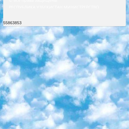
© Все права защищены
РЕСПУБЛИКА УЗБЕКИСТАН МИНИСТРЕРСТВО ДОШКОЛЬНОГО И ШКОЛЬНОГО ОБРАЗОВАНИЯ КОМАНДА в общеобразовательных учреждениях в 2023-2024 учебном году организация и проведение итоговой государственной аттестации обучающихся о Министра дошкольного и школьного образования Республики Узбекистан от 4 марта 2008 года (постановлением Минюста от 20 марта 2008 года № 1778 государственной регистрации) «Итоговое состояние учащихся общего среднего образования на основании положения об утверждении положения об аттестации общего среднего образования выпускной экзамен студентов в образовательных учреждениях в 2023-2024 учебном году В целях организации и прохождения аттестации приказываю: 1. Следующее: перечень предметов, по которым будет проводиться итоговая государственная аттестация и экзамен формы перевода согласно приложению 1; сертификаты международного образца, оценивающие уровень владения иностранными языками перечень согласно приложению 2; 2. Педагогический при специализированных образовательных учреждениях. научно-практический центр квалификации и международной оценки (Д.Давидова) 2024 г. До 25 марта: задания по предметам, по которым будет проводиться итоговая аттестация разработка и утверждение технических условий; итоговая аттестация на основании разработанного предметного задания разработка вопросов по предметам (устно и письменно), экзамен передача; общеобразовательные средние школы и специальные учебные заведения учащиеся выпускных классов школ и интернатов в агентской системе подготовка базы данных экзаменационных материалов и критериев оценки; перевод базы экзаменационных материалов на все языки обучения подать в Республиканский образовательный центр для изготовления; варианты экзаменов на основе разработанных контрольных материалов пусть будут поставлены задачи формирования. 3. Республиканский образовательный центр (Ш.Худайкулов) до 5 апреля 2024 года. до: база данных предоставленных экзаменационных материалов на все языки обучения перевод и экспертиза; для слепых, слабовидящих, глухих, слабослышащих и умственно отсталых детей учащиеся выпускных классов специализированных школ и школ-интернатов база данных экзаменационных материалов на всех преподаваемых языках подготовка критериев оценки; специализированные школы для умственно отсталых детей и технологии для учащихся выпускных классов школ-интернатов разработка соответствующих рекомендаций и критериев проведения ЕГЭ по естествознанию давать задания. 4. Педагогический при специализированных образовательных учреждениях. Научно-практический центр навыков и международной оценки (Д.Давидова), Республика образовательный центр (Худайкулов Ш.) итоговый государственный аттестационный экзамен ориентирован на творческое и логическое мышление при подготовке базы материалов учитывать введение заданий. 5. Следует отметить, что: сертификат государственного образца о знании общеобразовательного предмета и как минимум национальный уровень B1 по предметам на иностранных языках, указанным в Приложении 2. или международно признанный сертификат эквивалентного уровня студенты, изучающие определенный предмет, освобождаются от экзамена; по соответствующим предметам запланирована итоговая государственная аттестация за день до дня, путем жеребьевки Рабочей группой (в письменной форме по предметам, проводимым в форме) из числа сформированных вариантов выбрано 2 варианта; 2 выбранных варианта экзамена анонсированы на официальном сайте министерства и все выпускники по всей стране на основе этих вариантов проводит итоговую государственную аттестацию. 6. Государственное образование учащихся средних общеобразовательных учреждений. знания в соответствии с квалификационными требованиями, которые необходимо приобрести на основании стандартов итоговый (выпускной) контроль для 9 и 11 классов в целях тестирования Экзамены (далее – экзамены) состоят из предметов, перечисленных в приложении 1. будет сделано. 7. Экзамены пройдут с 26 мая по 15 июня 2024 г. (кроме науки физического воспитания). 8. Физическая для учащихся 9 классов общесредних образовательных учреждений. Экзамены по предмету «Образование, квалификация медицина» 1-6 мая 2024 года. сотрудники перевести под присмотр (с отклонениями в физическом или умственном развитии) специализированная школа для детей, школы-интернаты и со сколиозом школы-интернаты санаторного типа для больных детей исключены). 9. Он был слепым, слабовидящим и имел нарушения опорно-двигательного аппарата. экзамены в специализированных школах и интернатах для детей должны проводиться исходя из требований, предъявляемых к общеобразовательным учреждениям (физкультура кроме науки). 10. Специализированная школа для глухих и слабослышащих детей. и экзамены в интернатах и быть реализован в виде письменного теста по математике. 11. Специальность для умственно отсталых детей. Для 9 класса Родной язык и литературное письмо Государственный язык (язык обучения – узбекский). для неклассов) написано Математическое письмо Письменная/устная история Узбекистана Физическое воспитание практично Итоговый контроль Для 11 класса Написание родного языка и литературы (эссе) Математическое письмо Узбекский язык (обучение на узбекском языке) не посещающее общее среднее образование для учреждений)/Образовательное учреждение выбор письменный и устный Иностранный язык письменный/устный Письменная/устная история Узбекистана *По выбору студента:  Химия  Физика  Основы государственного права  География 10 бесплатных образовательных ресурсов - Мы составили подборку онлайн-проектов с интерактивными упражнениями, видеолекциями и статьями. Они помогут вам обрести новые и освежить старые знания бесплатно. 1. «ИНТУИТ» Старейшая образовательная площадка Рунета. Здесь вы найдёте сотни текстовых и видеокурсов на десятки различных тем — от программирования до психологии. Многие курсы подготовлены российскими университетами и крупными международными компаниями вроде Intel и Microsoft. Самостоятельное обучение бесплатное, но желающие могут оплатить услуги персональных наставников. 2. «Смартия» знакомит с актуальными профессиями и подсказывает, как им обучаться. Выбрав заинтересовавшую вас специальность — SMM-специалист, фотограф, веб-дизайнер или другую, — увидите список необходимых для неё умений. Чтобы вы могли освоить их самостоятельно, для каждого умения площадка отображает подборку ссылок на учебные материалы. Хотя «Смартия» ориентируется на русскоязычную аудиторию, часть контента всё же доступна только на английском. 3. «Лекторий Физтеха» Проект Московского физико-технического института (Физтеха). С его помощью вы можете смотреть онлайн серии лекций, записанные на видео в этом вузе. В числе доступных предметов — физика, биология, химия, информационные технологии и другие. К некоторым лекциям администрация ресурса прилагает готовые конспекты, которые можно скачивать в PDF-формате. 4. ITMOcourses Онлайн-площадка Санкт-Петербургского национального исследовательского университета информационных технологий, механики и оптики (ИТМО). Ресурс предоставляет свободный доступ к курсам, разработанным в этом вузе. Каталог материалов разбит на четыре категории: «Оптические системы и технологии», «Приборостроение и робототехника», «Информационные технологии» и «Биотехнологии». Курсы состоят из видеолекций, интерактивных демонстраций и заданий. 5. «КиберЛенинка» Электронная научная библиотека открытого доступа. Каталог площадки регулярно обрастает текстами статей из различных научных изданий. Сгруппированные по журналам и рубрикам публикации можно читать онлайн или скачивать целиком в PDF-формате. Проект нацелен на популяризацию науки за счёт открытого доступа к качественной информации. 6. «ПостНаука» На этом ресурсе публикуют подборки видеолекций, составленные экспертами из разных отраслей и объединённые общими темами. Среди них, к примеру, есть серии «Биоинформатика и геномика», «Культура средневековой Скандинавии» и Cinema Studies о теории кино. Каждая подборка лекций — логически связанная история, рассказанная экспертом от первого лица. Кроме того, на сайте появляются научно-образовательные статьи и тесты на разные темы. 7. «Newочём» Команда проекта «Newочём» отбирает самые интересные тексты из англоязычных СМИ и переводит те из них, за которые голосуют участники сообщества «ВКонтакте». По большей части это научно-популярные статьи. Редакторы придумывают лишь заголовки, в остальном содержание переводов соответствует оригиналам. Полные тексты можно читать прямо в социальной сети. 8. InternetUrok Онлайн-база материалов по основным дисциплинам школьной программы. Информация на сайте структурирована по классам, предметам и темам (урокам). Каждый урок состоит из видеолекций и конспектов. Есть также интерактивные тренажёры и тесты для закрепления пройденного материала. Даже если вы давно окончили школу, возможность повторить программу старших классов всегда может пригодиться. 9. Edutainme Ещё один ресурс об образовании. В отличие от Newtonew, как мне кажется, Edutainme больше ориентируется на представителей индустрии: педагогов, предпринимателей, разработчиков образовательных проектов. Но и любой, кто просто стремится к саморазвитию, найдёт на сайте много полезного и интересного для себя. Например, информацию о новых курсах и образовательных сервисах. 10. Newtonew Онлайн-медиа об образовании и обучении в широком смысле. Авторы Newtonew пишут об инструментах, заведениях, тактиках и стратегиях, которые помогают учить других и получать новые знания самостоятельно. На этой площадке вы найдёте новости, обзоры, аналитические мате
55863853