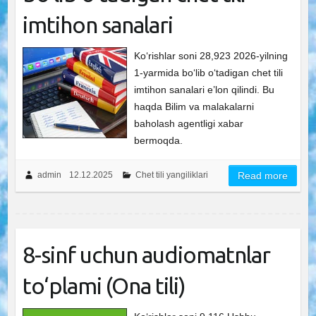
imtihon sanalari
Ko‘rishlar soni 28,923 2026-yilning
1-yarmida bo‘lib o‘tadigan chet tili
imtihon sanalari e’lon qilindi. Bu
haqda Bilim va malakalarni
baholash agentligi xabar
bermoqda.
admin
12.12.2025
Chet tili yangiliklari
Read more
8-sinf uchun audiomatnlar
to‘plami (Ona tili)