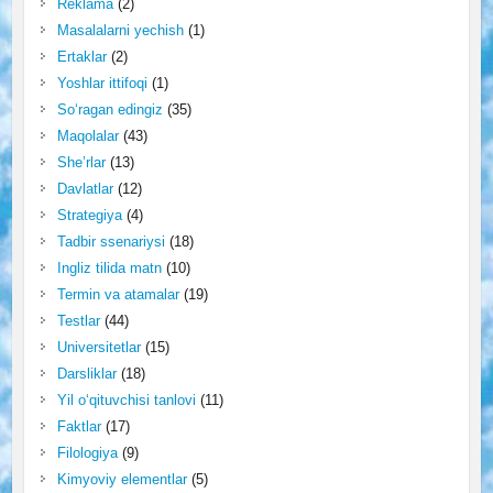
Reklama
(2)
Masalalarni yechish
(1)
Ertaklar
(2)
Yoshlar ittifoqi
(1)
So‘ragan edingiz
(35)
Maqolalar
(43)
She’rlar
(13)
Davlatlar
(12)
Strategiya
(4)
Tadbir ssenariysi
(18)
Ingliz tilida matn
(10)
Termin va atamalar
(19)
Testlar
(44)
Universitetlar
(15)
Darsliklar
(18)
Yil o‘qituvchisi tanlovi
(11)
Faktlar
(17)
Filologiya
(9)
Kimyoviy elementlar
(5)