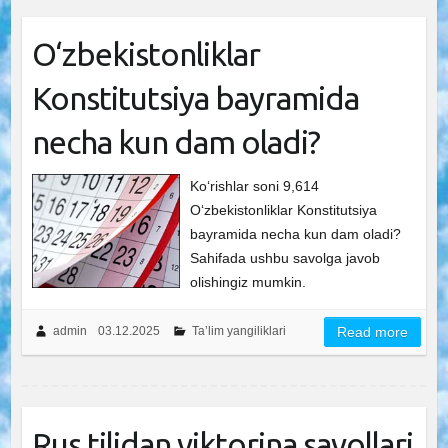
O‘zbekistonliklar
Konstitutsiya bayramida
necha kun dam oladi?
Ko‘rishlar soni 9,614
O‘zbekistonliklar Konstitutsiya
bayramida necha kun dam oladi?
Sahifada ushbu savolga javob
olishingiz mumkin.
admin
03.12.2025
Ta’lim yangiliklari
Read more
Rus tilidan viktorina savollari