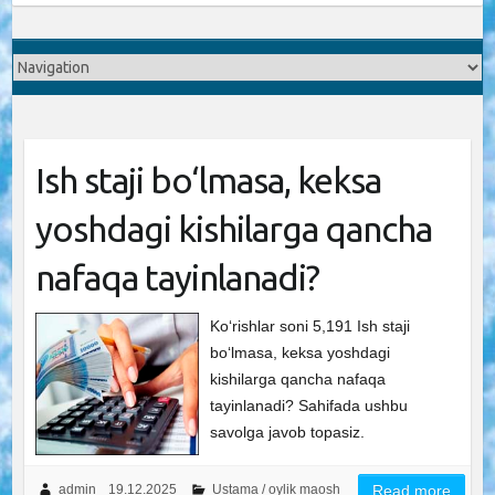
Ish staji bo‘lmasa, keksa
yoshdagi kishilarga qancha
nafaqa tayinlanadi?
Ko‘rishlar soni 5,191 Ish staji
bo‘lmasa, keksa yoshdagi
kishilarga qancha nafaqa
tayinlanadi? Sahifada ushbu
savolga javob topasiz.
admin
19.12.2025
Ustama / oylik maosh
Read more