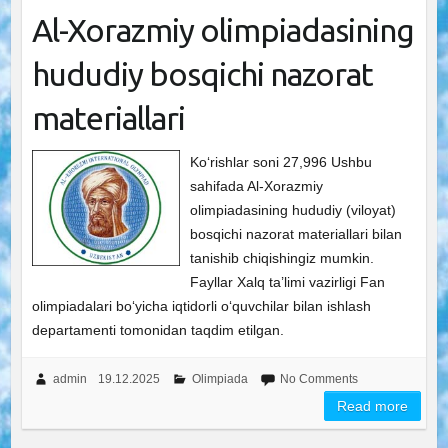
Al-Xorazmiy olimpiadasining
hududiy bosqichi nazorat
materiallari
Ko‘rishlar soni 27,996 Ushbu
sahifada Al-Xorazmiy
olimpiadasining hududiy (viloyat)
bosqichi nazorat materiallari bilan
tanishib chiqishingiz mumkin.
Fayllar Xalq ta’limi vazirligi Fan
olimpiadalari bo‘yicha iqtidorli o‘quvchilar bilan ishlash
departamenti tomonidan taqdim etilgan.
admin
19.12.2025
Olimpiada
No Comments
Read more