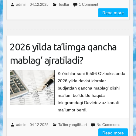
admin
04.12.2025
Testlar
1 Comment
Read more
2026 yilda ta’limga qancha
mablag‘ ajratiladi?
Ko‘rishlar soni 6,596 O‘zbekistonda
2026 yilda davlat idoralar
budjetdan qancha mablag‘ olishi
ma’lum bo‘ldi. Bu haqida
telegramdagi Davletov.uz kanali
ma’lumot berdi.
admin
04.12.2025
Ta’lim yangiliklari
No Comments
Read more