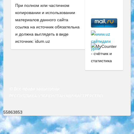
При полном или частичном
копировании и использовании
материалов данного сайта
ссылка на источник обязательна
и должна выглядеть в виде
источник: idum.uz
© Все права защищены
РЕСПУБЛИКА УЗБЕКИСТАН МИНИСТРЕРСТВО ДОШКОЛЬНОГО И ШКОЛЬНОГО ОБРАЗОВАНИЯ КОМАНДА в общеобразовательных учреждениях в 2023-2024 учебном году организация и проведение итоговой государственной аттестации обучающихся о Министра дошкольного и школьного образования Республики Узбекистан от 4 марта 2008 года (постановлением Минюста от 20 марта 2008 года № 1778 государственной регистрации) «Итоговое состояние учащихся общего среднего образования на основании положения об утверждении положения об аттестации общего среднего образования выпускной экзамен студентов в образовательных учреждениях в 2023-2024 учебном году В целях организации и прохождения аттестации приказываю: 1. Следующее: перечень предметов, по которым будет проводиться итоговая государственная аттестация и экзамен формы перевода согласно приложению 1; сертификаты международного образца, оценивающие уровень владения иностранными языками перечень согласно приложению 2; 2. Педагогический при специализированных образовательных учреждениях. научно-практический центр квалификации и международной оценки (Д.Давидова) 2024 г. До 25 марта: задания по предметам, по которым будет проводиться итоговая аттестация разработка и утверждение технических условий; итоговая аттестация на основании разработанного предметного задания разработка вопросов по предметам (устно и письменно), экзамен передача; общеобразовательные средние школы и специальные учебные заведения учащиеся выпускных классов школ и интернатов в агентской системе подготовка базы данных экзаменационных материалов и критериев оценки; перевод базы экзаменационных материалов на все языки обучения подать в Республиканский образовательный центр для изготовления; варианты экзаменов на основе разработанных контрольных материалов пусть будут поставлены задачи формирования. 3. Республиканский образовательный центр (Ш.Худайкулов) до 5 апреля 2024 года. до: база данных предоставленных экзаменационных материалов на все языки обучения перевод и экспертиза; для слепых, слабовидящих, глухих, слабослышащих и умственно отсталых детей учащиеся выпускных классов специализированных школ и школ-интернатов база данных экзаменационных материалов на всех преподаваемых языках подготовка критериев оценки; специализированные школы для умственно отсталых детей и технологии для учащихся выпускных классов школ-интернатов разработка соответствующих рекомендаций и критериев проведения ЕГЭ по естествознанию давать задания. 4. Педагогический при специализированных образовательных учреждениях. Научно-практический центр навыков и международной оценки (Д.Давидова), Республика образовательный центр (Худайкулов Ш.) итоговый государственный аттестационный экзамен ориентирован на творческое и логическое мышление при подготовке базы материалов учитывать введение заданий. 5. Следует отметить, что: сертификат государственного образца о знании общеобразовательного предмета и как минимум национальный уровень B1 по предметам на иностранных языках, указанным в Приложении 2. или международно признанный сертификат эквивалентного уровня студенты, изучающие определенный предмет, освобождаются от экзамена; по соответствующим предметам запланирована итоговая государственная аттестация за день до дня, путем жеребьевки Рабочей группой (в письменной форме по предметам, проводимым в форме) из числа сформированных вариантов выбрано 2 варианта; 2 выбранных варианта экзамена анонсированы на официальном сайте министерства и все выпускники по всей стране на основе этих вариантов проводит итоговую государственную аттестацию. 6. Государственное образование учащихся средних общеобразовательных учреждений. знания в соответствии с квалификационными требованиями, которые необходимо приобрести на основании стандартов итоговый (выпускной) контроль для 9 и 11 классов в целях тестирования Экзамены (далее – экзамены) состоят из предметов, перечисленных в приложении 1. будет сделано. 7. Экзамены пройдут с 26 мая по 15 июня 2024 г. (кроме науки физического воспитания). 8. Физическая для учащихся 9 классов общесредних образовательных учреждений. Экзамены по предмету «Образование, квалификация медицина» 1-6 мая 2024 года. сотрудники перевести под присмотр (с отклонениями в физическом или умственном развитии) специализированная школа для детей, школы-интернаты и со сколиозом школы-интернаты санаторного типа для больных детей исключены). 9. Он был слепым, слабовидящим и имел нарушения опорно-двигательного аппарата. экзамены в специализированных школах и интернатах для детей должны проводиться исходя из требований, предъявляемых к общеобразовательным учреждениям (физкультура кроме науки). 10. Специализированная школа для глухих и слабослышащих детей. и экзамены в интернатах и быть реализован в виде письменного теста по математике. 11. Специальность для умственно отсталых детей. Для 9 класса Родной язык и литературное письмо Государственный язык (язык обучения – узбекский). для неклассов) написано Математическое письмо Письменная/устная история Узбекистана Физическое воспитание практично Итоговый контроль Для 11 класса Написание родного языка и литературы (эссе) Математическое письмо Узбекский язык (обучение на узбекском языке) не посещающее общее среднее образование для учреждений)/Образовательное учреждение выбор письменный и устный Иностранный язык письменный/устный Письменная/устная история Узбекистана *По выбору студента:  Химия  Физика  Основы государственного права  География 10 бесплатных образовательных ресурсов - Мы составили подборку онлайн-проектов с интерактивными упражнениями, видеолекциями и статьями. Они помогут вам обрести новые и освежить старые знания бесплатно. 1. «ИНТУИТ» Старейшая образовательная площадка Рунета. Здесь вы найдёте сотни текстовых и видеокурсов на десятки различных тем — от программирования до психологии. Многие курсы подготовлены российскими университетами и крупными международными компаниями вроде Intel и Microsoft. Самостоятельное обучение бесплатное, но желающие могут оплатить услуги персональных наставников. 2. «Смартия» знакомит с актуальными профессиями и подсказывает, как им обучаться. Выбрав заинтересовавшую вас специальность — SMM-специалист, фотограф, веб-дизайнер или другую, — увидите список необходимых для неё умений. Чтобы вы могли освоить их самостоятельно, для каждого умения площадка отображает подборку ссылок на учебные материалы. Хотя «Смартия» ориентируется на русскоязычную аудиторию, часть контента всё же доступна только на английском. 3. «Лекторий Физтеха» Проект Московского физико-технического института (Физтеха). С его помощью вы можете смотреть онлайн серии лекций, записанные на видео в этом вузе. В числе доступных предметов — физика, биология, химия, информационные технологии и другие. К некоторым лекциям администрация ресурса прилагает готовые конспекты, которые можно скачивать в PDF-формате. 4. ITMOcourses Онлайн-площадка Санкт-Петербургского национального исследовательского университета информационных технологий, механики и оптики (ИТМО). Ресурс предоставляет свободный доступ к курсам, разработанным в этом вузе. Каталог материалов разбит на четыре категории: «Оптические системы и технологии», «Приборостроение и робототехника», «Информационные технологии» и «Биотехнологии». Курсы состоят из видеолекций, интерактивных демонстраций и заданий. 5. «КиберЛенинка» Электронная научная библиотека открытого доступа. Каталог площадки регулярно обрастает текстами статей из различных научных изданий. Сгруппированные по журналам и рубрикам публикации можно читать онлайн или скачивать целиком в PDF-формате. Проект нацелен на популяризацию науки за счёт открытого доступа к качественной информации. 6. «ПостНаука» На этом ресурсе публикуют подборки видеолекций, составленные экспертами из разных отраслей и объединённые общими темами. Среди них, к примеру, есть серии «Биоинформатика и геномика», «Культура средневековой Скандинавии» и Cinema Studies о теории кино. Каждая подборка лекций — логически связанная история, рассказанная экспертом от первого лица. Кроме того, на сайте появляются научно-образовательные статьи и тесты на разные темы. 7. «Newочём» Команда проекта «Newочём» отбирает самые интересные тексты из англоязычных СМИ и переводит те из них, за которые голосуют участники сообщества «ВКонтакте». По большей части это научно-популярные статьи. Редакторы придумывают лишь заголовки, в остальном содержание переводов соответствует оригиналам. Полные тексты можно читать прямо в социальной сети. 8. InternetUrok Онлайн-база материалов по основным дисциплинам школьной программы. Информация на сайте структурирована по классам, предметам и темам (урокам). Каждый урок состоит из видеолекций и конспектов. Есть также интерактивные тренажёры и тесты для закрепления пройденного материала. Даже если вы давно окончили школу, возможность повторить программу старших классов всегда может пригодиться. 9. Edutainme Ещё один ресурс об образовании. В отличие от Newtonew, как мне кажется, Edutainme больше ориентируется на представителей индустрии: педагогов, предпринимателей, разработчиков образовательных проектов. Но и любой, кто просто стремится к саморазвитию, найдёт на сайте много полезного и интересного для себя. Например, информацию о новых курсах и образовательных сервисах. 10. Newtonew Онлайн-медиа об образовании и обучении в широком смысле. Авторы Newtonew пишут об инструментах, заведениях, тактиках и стратегиях, которые помогают учить других и получать новые знания самостоятельно. На этой площадке вы найдёте новости, обзоры, аналитические мате
55863853