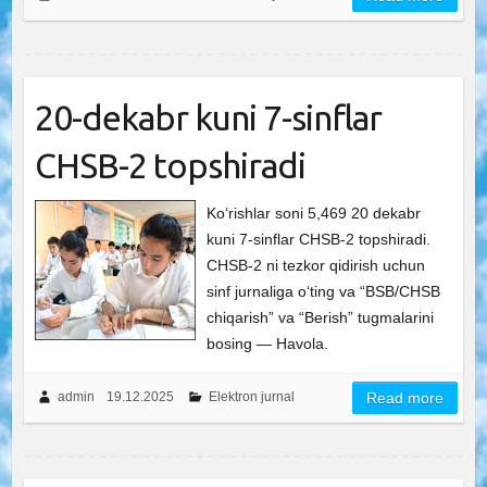
20-dekabr kuni 7-sinflar
CHSB-2 topshiradi
Ko‘rishlar soni 5,469 20 dekabr
kuni 7-sinflar CHSB-2 topshiradi.
CHSB-2 ni tezkor qidirish uchun
sinf jurnaliga o‘ting va “BSB/CHSB
chiqarish” va “Berish” tugmalarini
bosing — Havola.
admin
19.12.2025
Elektron jurnal
Read more