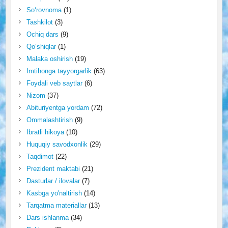
So‘rovnoma
(1)
Tashkilot
(3)
Ochiq dars
(9)
Qo‘shiqlar
(1)
Malaka oshirish
(19)
Imtihonga tayyorgarlik
(63)
Foydali veb saytlar
(6)
Nizom
(37)
Abituriyentga yordam
(72)
Ommalashtirish
(9)
Ibratli hikoya
(10)
Huquqiy savodxonlik
(29)
Taqdimot
(22)
Prezident maktabi
(21)
Dasturlar / ilovalar
(7)
Kasbga yo'naltirish
(14)
Tarqatma materiallar
(13)
Dars ishlanma
(34)