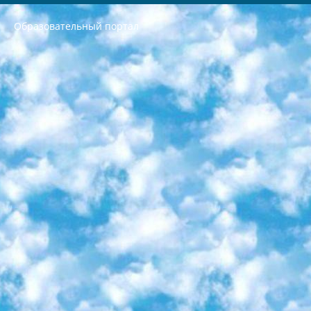
Образовательный портал
РЕСПУБЛИКА УЗБЕКИСТАН МИНИСТРЕРСТВО ДОШКОЛЬНОГО И ШКОЛЬНОГО ОБРАЗОВАНИЯ КОМАНДА в общеобразовательных учреждениях в 2023-2024 учебном году организация и проведение итоговой государственной аттестации обучающихся о Министра дошкольного и школьного образования Республики Узбекистан от 4 марта 2008 года (постановлением Минюста от 20 марта 2008 года № 1778 государственной регистрации) «Итоговое состояние учащихся общего среднего образования на основании положения об утверждении положения об аттестации общего среднего образования выпускной экзамен студентов в образовательных учреждениях в 2023-2024 учебном году В целях организации и прохождения аттестации приказываю: 1. Следующее: перечень предметов, по которым будет проводиться итоговая государственная аттестация и экзамен формы перевода согласно приложению 1; сертификаты международного образца, оценивающие уровень владения иностранными языками перечень согласно приложению 2; 2. Педагогический при специализированных образовательных учреждениях. научно-практический центр квалификации и международной оценки (Д.Давидова) 2024 г. До 25 марта: задания по предметам, по которым будет проводиться итоговая аттестация разработка и утверждение технических условий; итоговая аттестация на основании разработанного предметного задания разработка вопросов по предметам (устно и письменно), экзамен передача; общеобразовательные средние школы и специальные учебные заведения учащиеся выпускных классов школ и интернатов в агентской системе подготовка базы данных экзаменационных материалов и критериев оценки; перевод базы экзаменационных материалов на все языки обучения подать в Республиканский образовательный центр для изготовления; варианты экзаменов на основе разработанных контрольных материалов пусть будут поставлены задачи формирования. 3. Республиканский образовательный центр (Ш.Худайкулов) до 5 апреля 2024 года. до: база данных предоставленных экзаменационных материалов на все языки обучения перевод и экспертиза; для слепых, слабовидящих, глухих, слабослышащих и умственно отсталых детей учащиеся выпускных классов специализированных школ и школ-интернатов база данных экзаменационных материалов на всех преподаваемых языках подготовка критериев оценки; специализированные школы для умственно отсталых детей и технологии для учащихся выпускных классов школ-интернатов разработка соответствующих рекомендаций и критериев проведения ЕГЭ по естествознанию давать задания. 4. Педагогический при специализированных образовательных учреждениях. Научно-практический центр навыков и международной оценки (Д.Давидова), Республика образовательный центр (Худайкулов Ш.) итоговый государственный аттестационный экзамен ориентирован на творческое и логическое мышление при подготовке базы материалов учитывать введение заданий. 5. Следует отметить, что: сертификат государственного образца о знании общеобразовательного предмета и как минимум национальный уровень B1 по предметам на иностранных языках, указанным в Приложении 2. или международно признанный сертификат эквивалентного уровня студенты, изучающие определенный предмет, освобождаются от экзамена; по соответствующим предметам запланирована итоговая государственная аттестация за день до дня, путем жеребьевки Рабочей группой (в письменной форме по предметам, проводимым в форме) из числа сформированных вариантов выбрано 2 варианта; 2 выбранных варианта экзамена анонсированы на официальном сайте министерства и все выпускники по всей стране на основе этих вариантов проводит итоговую государственную аттестацию. 6. Государственное образование учащихся средних общеобразовательных учреждений. знания в соответствии с квалификационными требованиями, которые необходимо приобрести на основании стандартов итоговый (выпускной) контроль для 9 и 11 классов в целях тестирования Экзамены (далее – экзамены) состоят из предметов, перечисленных в приложении 1. будет сделано. 7. Экзамены пройдут с 26 мая по 15 июня 2024 г. (кроме науки физического воспитания). 8. Физическая для учащихся 9 классов общесредних образовательных учреждений. Экзамены по предмету «Образование, квалификация медицина» 1-6 мая 2024 года. сотрудники перевести под присмотр (с отклонениями в физическом или умственном развитии) специализированная школа для детей, школы-интернаты и со сколиозом школы-интернаты санаторного типа для больных детей исключены). 9. Он был слепым, слабовидящим и имел нарушения опорно-двигательного аппарата. экзамены в специализированных школах и интернатах для детей должны проводиться исходя из требований, предъявляемых к общеобразовательным учреждениям (физкультура кроме науки). 10. Специализированная школа для глухих и слабослышащих детей. и экзамены в интернатах и быть реализован в виде письменного теста по математике. 11. Специальность для умственно отсталых детей. Для 9 класса Родной язык и литературное письмо Государственный язык (язык обучения – узбекский). для неклассов) написано Математическое письмо Письменная/устная история Узбекистана Физическое воспитание практично Итоговый контроль Для 11 класса Написание родного языка и литературы (эссе) Математическое письмо Узбекский язык (обучение на узбекском языке) не посещающее общее среднее образование для учреждений)/Образовательное учреждение выбор письменный и устный Иностранный язык письменный/устный Письменная/устная история Узбекистана *По выбору студента:  Химия  Физика  Основы государственного права  География 10 бесплатных образовательных ресурсов - Мы составили подборку онлайн-проектов с интерактивными упражнениями, видеолекциями и статьями. Они помогут вам обрести новые и освежить старые знания бесплатно. 1. «ИНТУИТ» Старейшая образовательная площадка Рунета. Здесь вы найдёте сотни текстовых и видеокурсов на десятки различных тем — от программирования до психологии. Многие курсы подготовлены российскими университетами и крупными международными компаниями вроде Intel и Microsoft. Самостоятельное обучение бесплатное, но желающие могут оплатить услуги персональных наставников. 2. «Смартия» знакомит с актуальными профессиями и подсказывает, как им обучаться. Выбрав заинтересовавшую вас специальность — SMM-специалист, фотограф, веб-дизайнер или другую, — увидите список необходимых для неё умений. Чтобы вы могли освоить их самостоятельно, для каждого умения площадка отображает подборку ссылок на учебные материалы. Хотя «Смартия» ориентируется на русскоязычную аудиторию, часть контента всё же доступна только на английском. 3. «Лекторий Физтеха» Проект Московского физико-технического института (Физтеха). С его помощью вы можете смотреть онлайн серии лекций, записанные на видео в этом вузе. В числе доступных предметов — физика, биология, химия, информационные технологии и другие. К некоторым лекциям администрация ресурса прилагает готовые конспекты, которые можно скачивать в PDF-формате. 4. ITMOcourses Онлайн-площадка Санкт-Петербургского национального исследовательского университета информационных технологий, механики и оптики (ИТМО). Ресурс предоставляет свободный доступ к курсам, разработанным в этом вузе. Каталог материалов разбит на четыре категории: «Оптические системы и технологии», «Приборостроение и робототехника», «Информационные технологии» и «Биотехнологии». Курсы состоят из видеолекций, интерактивных демонстраций и заданий. 5. «КиберЛенинка» Электронная научная библиотека открытого доступа. Каталог площадки регулярно обрастает текстами статей из различных научных изданий. Сгруппированные по журналам и рубрикам публикации можно читать онлайн или скачивать целиком в PDF-формате. Проект нацелен на популяризацию науки за счёт открытого доступа к качественной информации. 6. «ПостНаука» На этом ресурсе публикуют подборки видеолекций, составленные экспертами из разных отраслей и объединённые общими темами. Среди них, к примеру, есть серии «Биоинформатика и геномика», «Культура средневековой Скандинавии» и Cinema Studies о теории кино. Каждая подборка лекций — логически связанная история, рассказанная экспертом от первого лица. Кроме того, на сайте появляются научно-образовательные статьи и тесты на разные темы. 7. «Newочём» Команда проекта «Newочём» отбирает самые интересные тексты из англоязычных СМИ и переводит те из них, за которые голосуют участники сообщества «ВКонтакте». По большей части это научно-популярные статьи. Редакторы придумывают лишь заголовки, в остальном содержание переводов соответствует оригиналам. Полные тексты можно читать прямо в социальной сети. 8. InternetUrok Онлайн-база материалов по основным дисциплинам школьной программы. Информация на сайте структурирована по классам, предметам и темам (урокам). Каждый урок состоит из видеолекций и конспектов. Есть также интерактивные тренажёры и тесты для закрепления пройденного материала. Даже если вы давно окончили школу, возможность повторить программу старших классов всегда может пригодиться. 9. Edutainme Ещё один ресурс об образовании. В отличие от Newtonew, как мне кажется, Edutainme больше ориентируется на представителей индустрии: педагогов, предпринимателей, разработчиков образовательных проектов. Но и любой, кто просто стремится к саморазвитию, найдёт на сайте много полезного и интересного для себя. Например, информацию о новых курсах и образовательных сервисах. 10. Newtonew Онлайн-медиа об образовании и обучении в широком смысле. Авторы Newtonew пишут об инструментах, заведениях, тактиках и стратегиях, которые помогают учить других и получать новые знания самостоятельно. На этой площадке вы найдёте новости, обзоры, аналитические мат