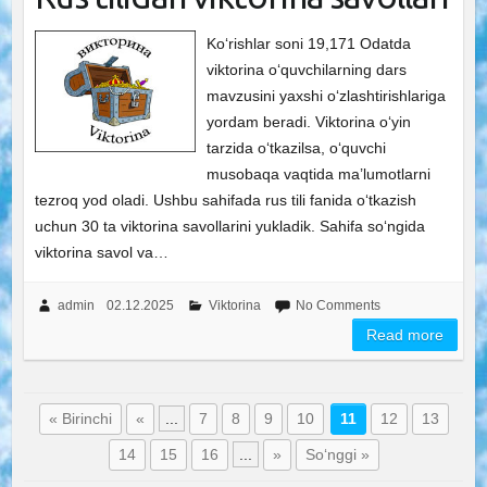
Ko‘rishlar soni 19,171 Odatda
viktorina o‘quvchilarning dars
mavzusini yaxshi o‘zlashtirishlariga
yordam beradi. Viktorina o‘yin
tarzida o‘tkazilsa, o‘quvchi
musobaqa vaqtida ma’lumotlarni
tezroq yod oladi. Ushbu sahifada rus tili fanida o‘tkazish
uchun 30 ta viktorina savollarini yukladik. Sahifa so‘ngida
viktorina savol va…
admin
02.12.2025
Viktorina
No Comments
Read more
« Birinchi
«
...
7
8
9
10
11
12
13
14
15
16
...
»
So‘nggi »