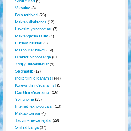
Sport turlari
(9)
Viktorina
(3)
Bola tarbiyasi
(23)
Maktab direktoriga
(12)
Lavozim yo'riqnomasi
(7)
Maktabgacha ta’lim
(4)
O‘lchov birliklari
(5)
Mashhurlar hayoti
(19)
Direktor o‘rinbosariga
(61)
Xorijiy universitetlar
(4)
Salomatlik
(12)
Ingliz tilini o‘rganamiz!
(44)
Koreys tilini o‘rganamiz!
(5)
Rus tilini o‘rganamiz!
(16)
Yo‘riqnoma
(23)
Internet texnologiyalari
(13)
Maktab xonasi
(4)
Taqvim-mavzu rejalar
(29)
Sinf rahbariga
(37)