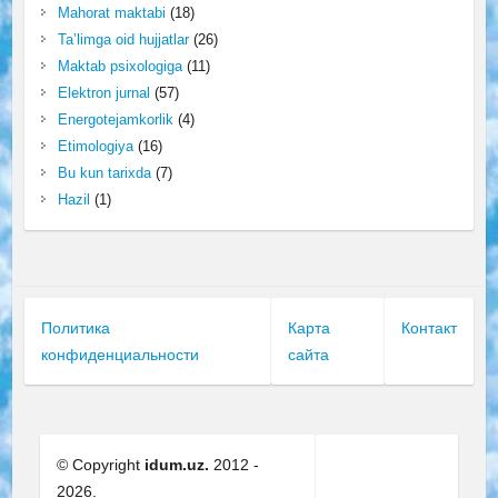
Mahorat maktabi
(18)
Ta’limga oid hujjatlar
(26)
Maktab psixologiga
(11)
Elektron jurnal
(57)
Energotejamkorlik
(4)
Etimologiya
(16)
Bu kun tarixda
(7)
Hazil
(1)
Политика
Карта
Контакт
конфиденциальности
сайта
© Copyright
idum.uz.
2012 -
2026.