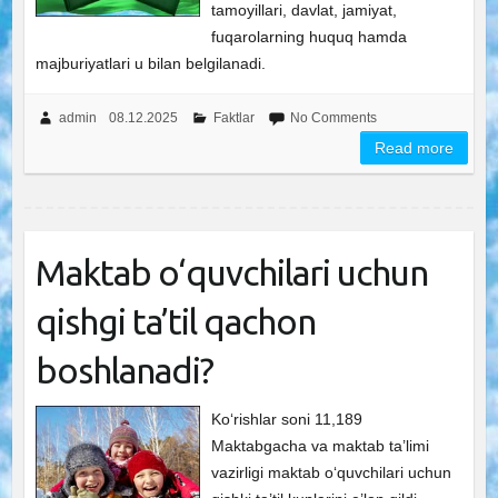
tamoyillari, davlat, jamiyat,
fuqarolarning huquq hamda
majburiyatlari u bilan belgilanadi.
admin
08.12.2025
Faktlar
No Comments
Read more
Maktab o‘quvchilari uchun
qishgi ta’til qachon
boshlanadi?
Ko‘rishlar soni 11,189
Maktabgacha va maktab ta’limi
vazirligi maktab o‘quvchilari uchun