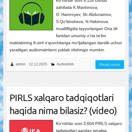
Ko‘rishlar soni 9,116 Ushbu
sahifada K.Mavlonova,
Gʻ.Hamroyev, Sh.Abduraimov,
S.Qoʻldosheva, N.Hakimova
muallifligida tayyorlangan Ona tili
fanidan umumiy o‘rta ta’lim
maktabining 8-sinf o‘quvchilariga mo‘ljallangan darslik uchun
yaratilgan audiomatnlarni yuklab olishingiz mumkin.
admin
12.12.2025
Audiokitob
Read more
PIRLS xalqaro tadqiqotlari
haqida nima bilasiz? (video)
Ko‘rishlar soni 3,604 PIRLS xalqaro
tadqiqotlari qanday amalga