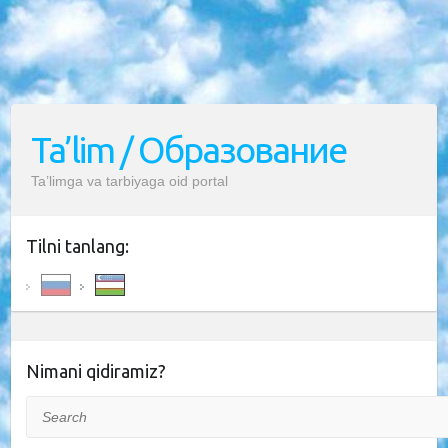
Ta’lim / Образование
Ta’limga va tarbiyaga oid portal
Tilni tanlang:
Nimani qidiramiz?
Search