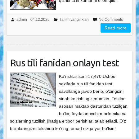
qishki ta’til kunlarini e’lon qildi.
admin
04.12.2025
Ta’lim yangiliklari
No Comments
Read more
Rus tili fanidan onlayn test
Ko‘rishlar soni 17,470 Ushbu
saxifada rus tili fanidan test
savollariga javob berib, o‘zingizni
sinab ko‘rishingiz mumkin. Testlar
asosan maktab dasturidan tuzilgan
bo‘lib, foydalanuvchi morfemika va
so‘zlarning tuzilish jihatiga e’tibor berishlari talab etiladi. O‘z
bilimlaringizni tekshirib ko‘ring, omad sizga yor bo‘lsin!