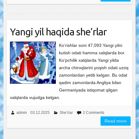
Yangi yil haqida she’rlar
Ko‘rishlar soni 47,093 Yangi yilni
kutish odati hamma xalqlarda bor.
Ko‘pchilik xalqlarda Yangi yilda
archa chiroqlarini yoqish odati uzoq
zamonlardan yetib kelgan. Bu odat
qadim zamonlarda Angliya bilan
Germaniyada istiqomat qilgan
xalqlarda vujudga kelgan.
admin
03.12.2025
She’rlar
2 Comments
Read more