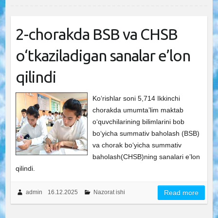
2-chorakda BSB va CHSB
o‘tkaziladigan sanalar e’lon
qilindi
Ko‘rishlar soni 5,714 Ikkinchi
chorakda umumta’lim maktab
o‘quvchilarining bilimlarini bob
bo‘yicha summativ baholash (BSB)
va chorak bo‘yicha summativ
baholash(CHSB)ning sanalari e’lon
qilindi.
admin
16.12.2025
Nazorat ishi
Read more