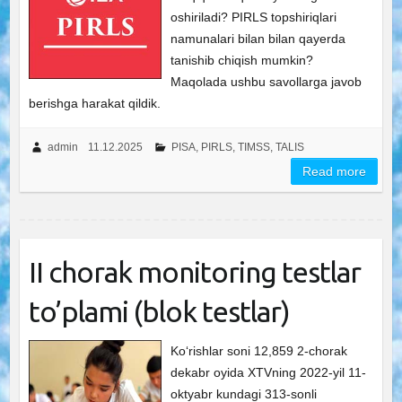
oshiriladi? PIRLS topshiriqlari
namunalari bilan bilan qayerda
tanishib chiqish mumkin?
Maqolada ushbu savollarga javob
berishga harakat qildik.
admin
11.12.2025
PISA, PIRLS, TIMSS, TALIS
Read more
II chorak monitoring testlar
to’plami (blok testlar)
Ko‘rishlar soni 12,859 2-chorak
dekabr oyida XTVning 2022-yil 11-
oktyabr kundagi 313-sonli