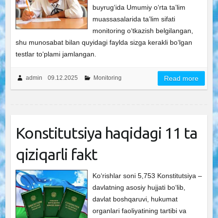
buyrugʻida Umumiy oʻrta ta’lim
muassasalarida ta’lim sifati
monitoring oʻtkazish belgilangan,
shu munosabat bilan quyidagi faylda sizga kerakli boʻlgan
testlar toʻplami jamlangan.
admin
09.12.2025
Monitoring
Read more
Konstitutsiya haqidagi 11 ta
qiziqarli fakt
Ko‘rishlar soni 5,753 Konstitutsiya –
davlatning asosiy hujjati bo‘lib,
davlat boshqaruvi, hukumat
organlari faoliyatining tartibi va