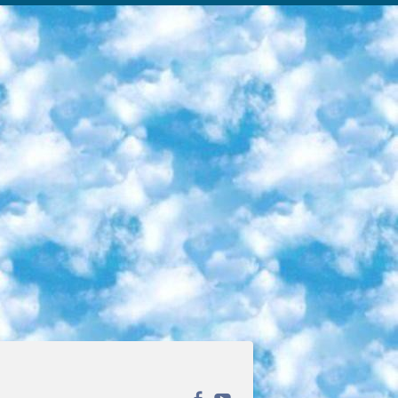
ека открытого доступа. Каталог площадки регулярно обрастает текстами статей из различных научных изданий. Сгруппированные по журналам и рубрикам публикации можно читать онлайн или скачивать целиком в PDF-формате. Проект нацелен на популяризацию науки за счёт открытого доступа к качественной информации. 6. «ПостНаука» На этом ресурсе публикуют подборки видеолекций, составленные экспертами из разных отраслей и объединённые общими темами. Среди них, к примеру, есть серии «Биоинформатика и геномика», «Культура средневековой Скандинавии» и Cinema Studies о теории кино. Каждая подборка лекций — логически связанная история, рассказанная экспертом от первого лица. Кроме того, на сайте появляются научно-образовательные статьи и тесты на разные темы. 7. «Newочём» Команда проекта «Newочём» отбирает самые интересные тексты из англоязычных СМИ и переводит те из них, за которые голосуют участники сообщества «ВКонтакте». По большей части это научно-популярные статьи. Редакторы придумывают лишь заголовки, в остальном содержание переводов соответствует оригиналам. Полные тексты можно читать прямо в социальной сети. 8. InternetUrok Онлайн-база материалов по основным дисциплинам школьной программы. Информация на сайте структурирована по классам, предметам и темам (урокам). Каждый урок состоит из видеолекций и конспектов. Есть также интерактивные тренажёры и тесты для закрепления пройденного материала. Даже если вы давно окончили школу, возможность повторить программу старших классов всегда может пригодиться. 9. Edutainme Ещё один ресурс об образовании. В отличие от Newtonew, как мне кажется, Edutainme больше ориентируется на представителей индустрии: педагогов, предпринимателей, разработчиков образовательных проектов. Но и любой, кто просто стремится к саморазвитию, найдёт на сайте много полезного и интересного для себя. Например, информацию о новых курсах и образовательных сервисах. 10. Newtonew Онлайн-медиа об образовании и обучении в широком смысле. Авторы Newtonew пишут об инструментах, заведениях, тактиках и стратегиях, которые помогают учить других и получать новые знания самостоятельно. На этой площадке вы найдёте новости, обзоры, аналитические мат