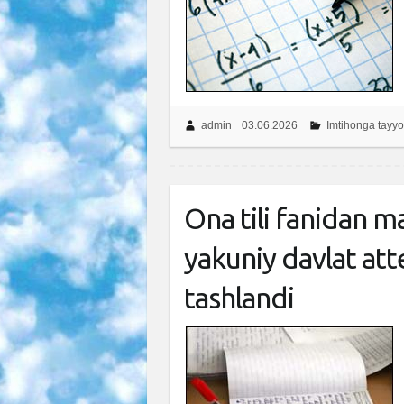
admin
03.06.2026
Imtihonga tayyo
Ona tili fanidan m
yakuniy davlat att
tashlandi