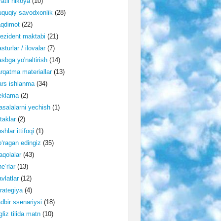
ratli hikoya
(10)
quqiy savodxonlik
(28)
aqdimot
(22)
ezident maktabi
(21)
sturlar / ilovalar
(7)
sbga yo'naltirish
(14)
rqatma materiallar
(13)
rs ishlanma
(34)
eklama
(2)
salalarni yechish
(1)
taklar
(2)
shlar ittifoqi
(1)
‘ragan edingiz
(35)
qolalar
(43)
e’rlar
(13)
vlatlar
(12)
rategiya
(4)
dbir ssenariysi
(18)
gliz tilida matn
(10)