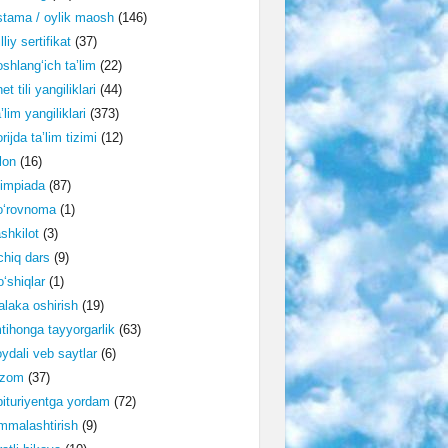
tama / oylik maosh
(146)
lliy sertifikat
(37)
shlang‘ich ta’lim
(22)
et tili yangiliklari
(44)
’lim yangiliklari
(373)
rijda ta’lim tizimi
(12)
lon
(16)
impiada
(87)
o‘rovnoma
(1)
shkilot
(3)
hiq dars
(9)
‘shiqlar
(1)
laka oshirish
(19)
tihonga tayyorgarlik
(63)
ydali veb saytlar
(6)
izom
(37)
ituriyentga yordam
(72)
malashtirish
(9)