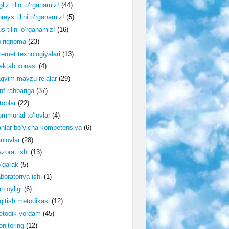
gliz tilini o‘rganamiz!
(44)
reys tilini o‘rganamiz!
(5)
s tilini o‘rganamiz!
(16)
‘riqnoma
(23)
ternet texnologiyalari
(13)
ktab xonasi
(4)
qvim-mavzu rejalar
(29)
nf rahbariga
(37)
toblar
(22)
mmunal to‘lovlar
(4)
nlar bo‘yicha kompetensiya
(6)
nlovlar
(28)
zorat ishi
(13)
‘garak
(5)
boratoriya ishi
(1)
n oyligi
(6)
qitish metodikasi
(12)
etodik yordam
(45)
nitoring
(12)