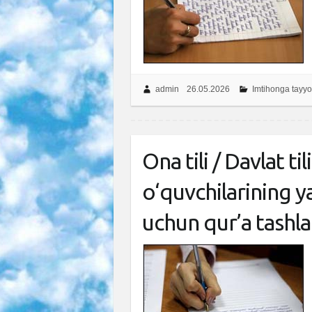
admin
26.05.2026
Imtihonga tayyo
Ona tili / Davlat t
o‘quvchilarining y
uchun qur’a tashla