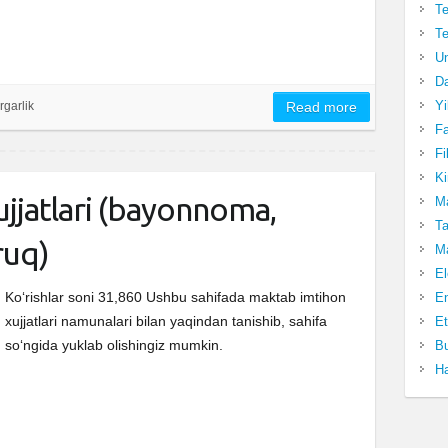
Te
Te
Un
Da
Yi
rgarlik
Read more
Fa
Fi
Ki
jjatlari (bayonnoma,
Ma
Ta
ruq)
Ma
El
Ko‘rishlar soni 31,860 Ushbu sahifada maktab imtihon
En
xujjatlari namunalari bilan yaqindan tanishib, sahifa
Et
so‘ngida yuklab olishingiz mumkin.
Bu
Ha