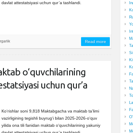
davlat attestatsiyasi uchun qur’a tashlandi.
In
Ko
Ru
Yo
In
Ma
rgarlik
Read more
Ta
Si
Ki
Ko
aktab o‘quvchilarining
Fa
Ta
estatsiyasi uchun qur’a
Na
To
La
Fa
Ko‘rishlar soni 9,818 Maktabgacha va maktab taʼlimi
O'
vazirligining tegishli buyrugʻi bilan 2025-2026-oʻquv
M
yilida ona tili fanidan maktab o‘quvchilarining yakuniy
Mo
davlat attestatsiyasi uchun qur’a tashlandi.