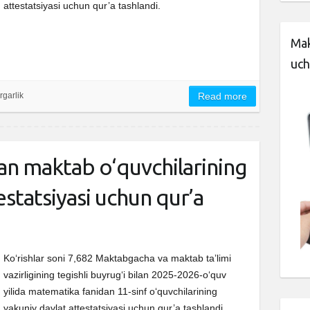
attestatsiyasi uchun qur’a tashlandi.
Mak
uch
rgarlik
Read more
n maktab o‘quvchilarining
estatsiyasi uchun qur’a
Ko‘rishlar soni 7,682 Maktabgacha va maktab taʼlimi
vazirligining tegishli buyrugʻi bilan 2025-2026-oʻquv
yilida matematika fanidan 11-sinf o‘quvchilarining
yakuniy davlat attestatsiyasi uchun qur’a tashlandi.