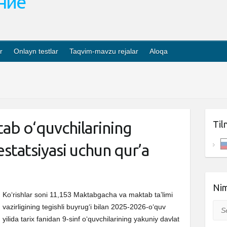
ание
r
Onlayn testlar
Taqvim-mavzu rejalar
Aloqa
tab o‘quvchilarining
Til
estatsiyasi uchun qur’a
Nim
Ko‘rishlar soni 11,153 Maktabgacha va maktab taʼlimi
Sea
vazirligining tegishli buyrugʻi bilan 2025-2026-oʻquv
yilida tarix fanidan 9-sinf o‘quvchilarining yakuniy davlat