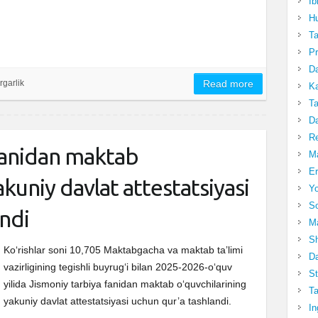
Ib
Hu
T
Pr
Da
rgarlik
Read more
Ka
Ta
Da
R
fanidan maktab
Ma
Er
akuniy davlat attestatsiyasi
Yo
So
andi
Ma
Sh
Ko‘rishlar soni 10,705 Maktabgacha va maktab taʼlimi
Da
vazirligining tegishli buyrugʻi bilan 2025-2026-oʻquv
St
yilida Jismoniy tarbiya fanidan maktab o‘quvchilarining
Ta
yakuniy davlat attestatsiyasi uchun qur’a tashlandi.
In