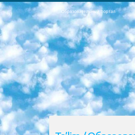
Образовательный портал
РЕСПУБЛИКА УЗБЕКИСТАН МИНИСТРЕРСТВО ДОШКОЛЬНОГО И ШКОЛЬНОГО ОБРАЗОВАНИЯ КОМАНДА в общеобразовательных учреждениях в 2023-2024 учебном году организация и проведение итоговой государственной аттестации обучающихся о Министра дошкольного и школьного образования Республики Узбекистан от 4 марта 2008 года (постановлением Минюста от 20 марта 2008 года № 1778 государственной регистрации) «Итоговое состояние учащихся общего среднего образования на основании положения об утверждении положения об аттестации общего среднего образования выпускной экзамен студентов в образовательных учреждениях в 2023-2024 учебном году В целях организации и прохождения аттестации приказываю: 1. Следующее: перечень предметов, по которым будет проводиться итоговая государственная аттестация и экзамен формы перевода согласно приложению 1; сертификаты международного образца, оценивающие уровень владения иностранными языками перечень согласно приложению 2; 2. Педагогический при специализированных образовательных учреждениях. научно-практический центр квалификации и международной оценки (Д.Давидова) 2024 г. До 25 марта: задания по предметам, по которым будет проводиться итоговая аттестация разработка и утверждение технических условий; итоговая аттестация на основании разработанного предметного задания разработка вопросов по предметам (устно и письменно), экзамен передача; общеобразовательные средние школы и специальные учебные заведения учащиеся выпускных классов школ и интернатов в агентской системе подготовка базы данных экзаменационных материалов и критериев оценки; перевод базы экзаменационных материалов на все языки обучения подать в Республиканский образовательный центр для изготовления; варианты экзаменов на основе разработанных контрольных материалов пусть будут поставлены задачи формирования. 3. Республиканский образовательный центр (Ш.Худайкулов) до 5 апреля 2024 года. до: база данных предоставленных экзаменационных материалов на все языки обучения перевод и экспертиза; для слепых, слабовидящих, глухих, слабослышащих и умственно отсталых детей учащиеся выпускных классов специализированных школ и школ-интернатов база данных экзаменационных материалов на всех преподаваемых языках подготовка критериев оценки; специализированные школы для умственно отсталых детей и технологии для учащихся выпускных классов школ-интернатов разработка соответствующих рекомендаций и критериев проведения ЕГЭ по естествознанию давать задания. 4. Педагогический при специализированных образовательных учреждениях. Научно-практический центр навыков и международной оценки (Д.Давидова), Республи