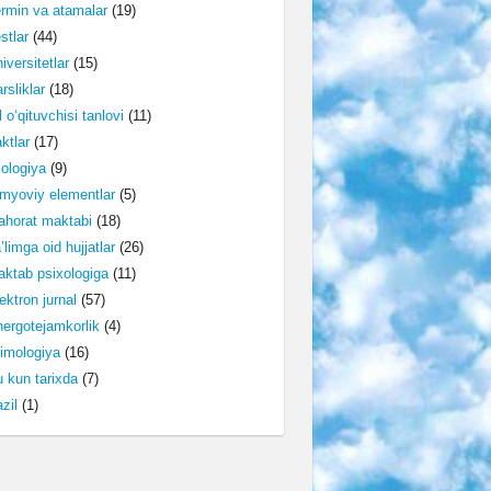
rmin va atamalar
(19)
stlar
(44)
iversitetlar
(15)
rsliklar
(18)
l o‘qituvchisi tanlovi
(11)
ktlar
(17)
lologiya
(9)
myoviy elementlar
(5)
horat maktabi
(18)
’limga oid hujjatlar
(26)
ktab psixologiga
(11)
ektron jurnal
(57)
ergotejamkorlik
(4)
imologiya
(16)
 kun tarixda
(7)
zil
(1)