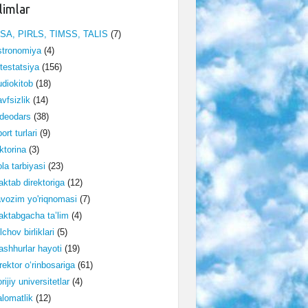
limlar
ISA, PIRLS, TIMSS, TALIS
(7)
stronomiya
(4)
testatsiya
(156)
diokitob
(18)
vfsizlik
(14)
deodars
(38)
ort turlari
(9)
ktorina
(3)
la tarbiyasi
(23)
ktab direktoriga
(12)
vozim yo'riqnomasi
(7)
ktabgacha ta’lim
(4)
lchov birliklari
(5)
shhurlar hayoti
(19)
rektor o‘rinbosariga
(61)
rijiy universitetlar
(4)
lomatlik
(12)