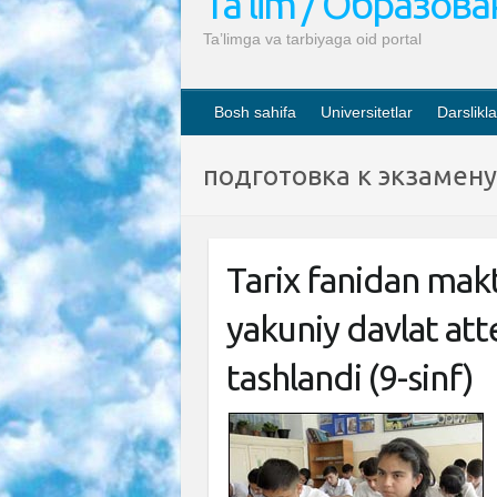
Ta’lim / Образов
Ta’limga va tarbiyaga oid portal
Bosh sahifa
Universitetlar
Darslikla
подготовка к экзамену
Tarix fanidan mak
yakuniy davlat att
tashlandi (9-sinf)