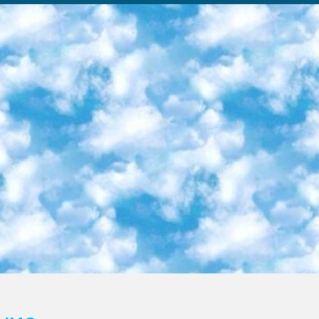
ка образовательный центр (Худайкулов Ш.) итоговый государственный аттестационный экзамен ориентирован на творческое и логическое мышление при подготовке базы материалов учитывать введение заданий. 5. Следует отметить, что: сертификат государственного образца о знании общеобразовательного предмета и как минимум национальный уровень B1 по предметам на иностранных языках, указанным в Приложении 2. или международно признанный сертификат эквивалентного уровня студенты, изучающие определенный предмет, освобождаются от экзамена; по соответствующим предметам запланирована итоговая государственная аттестация за день до дня, путем жеребьевки Рабочей группой (в письменной форме по предметам, проводимым в форме) из числа сформированных вариантов выбрано 2 варианта; 2 выбранных варианта экзамена анонсированы на официальном сайте министерства и все выпускники по всей стране на основе этих вариантов проводит итоговую государственную аттестацию. 6. Государственное образование учащихся средних общеобразовательных учреждений. знания в соответствии с квалификационными требованиями, которые необходимо приобрести на основании стандартов итоговый (выпускной) контроль для 9 и 11 классов в целях тестирования Экзамены (далее – экзамены) состоят из предметов, перечисленных в приложении 1. будет сделано. 7. Экзамены пройдут с 26 мая по 15 июня 2024 г. (кроме науки физического воспитания). 8. Физическая для учащихся 9 классов общесредних образовательных учреждений. Экзамены по предмету «Образование, квалификация медицина» 1-6 мая 2024 года. сотрудники перевести под присмотр (с отклонениями в физическом или умственном развитии) специализированная школа для детей, школы-интернаты и со сколиозом школы-интернаты санаторного типа для больных детей исключены). 9. Он был слепым, слабовидящим и имел нарушения опорно-двигательного аппарата. экзамены в специализированных школах и интернатах для детей должны проводиться исходя из требований, предъявляемых к общеобразовательным учреждениям (физкультура кроме науки). 10. Специализированная школа для глухих и слабослышащих детей. и экзамены в интернатах и быть реализован в виде письменного теста по математике. 11. Специальность для умственно отсталых детей. Для 9 класса Родной язык и литературное письмо Государственный язык (язык обучения – узбекский). для неклассов) написано Математическое письмо Письменная/устная история Узбекистана Физическое воспитание практично Итоговый контроль Для 11 класса Написание родного языка и литературы (эссе) Математическое письмо Узбекский язык (обучение на узбекском языке) не посещающее общее среднее образование для учреждений)/Образовательное учреждение выбор письменный и устный Иностранный язык письменный/устный Письменная/устная история Узбекистана *По выбору студента:  Химия  Физика  Основы государственного права  География 10 бесплатных образовательных ресурсов - Мы составили подборку онлайн-проектов с интерактивными упражнениями, видеолекциями и статьями. Они помогут вам обрести новые и освежить старые знания бесплатно. 1. «ИНТУИТ» Старейшая образовательная площадка Рунета. Здесь вы найдёте сотни текстовых и видеокурсов на десятки различных тем — от программирования до психологии. Многие курсы подготовлены российскими университетами и крупными международными компаниями вроде Intel и Microsoft. Самостоятельное обучение бесплатное, но желающие могут оплатить услуги персональных наставников. 2. «Смартия» знакомит с актуальными профессиями и подсказывает, как им обучаться. Выбрав заинтересовавшую вас специальность — SMM-специалист, фотограф, веб-дизайнер или другую, — увидите список необходимых для неё умений. Чтобы вы могли освоить их самостоятельно, для каждого умения площадка отображает подборку ссылок на учебные материалы. Хотя «Смартия» ориентируется на русскоязычную аудиторию, часть контента всё же доступна только на английском. 3. «Лекторий Физтеха» Проект Московского физико-технического института (Физтеха). С его помощью вы можете смотреть онлайн серии лекций, записанные на видео в этом вузе. В числе доступных предметов — физика, биология, химия, информационные технологии и другие. К некоторым лекциям администрация ресурса прилагает готовые конспекты, которые можно скачивать в PDF-формате. 4. ITMOcourses Онлайн-площадка Санкт-Петербургского национального исследовательского университета информационных технологий, механики и оптики (ИТМО). Ресурс предоставляет свободный доступ к курсам, разработанным в этом вузе. Каталог материалов разбит на четыре категории: «Оптические системы и технологии», «Приборостроение и робототехника», «Информационные технологии» и «Биотехнологии». Курсы состоят из видеолекций, интерактивных демонстраций и заданий. 5. «КиберЛенинка» Электронная научная библиот