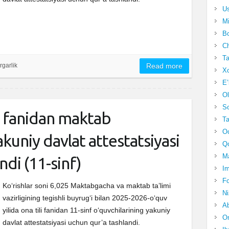
Us
Mi
Bo
Ch
Ta
rgarlik
Read more
Xo
E’
Ol
S
ili fanidan maktab
Ta
Oc
akuniy davlat attestatsiyasi
Qo
Ma
ndi (11-sinf)
Im
Fo
Ko‘rishlar soni 6,025 Maktabgacha va maktab taʼlimi
N
vazirligining tegishli buyrugʻi bilan 2025-2026-oʻquv
Ab
yilida ona tili fanidan 11-sinf o‘quvchilarining yakuniy
Om
davlat attestatsiyasi uchun qur’a tashlandi.