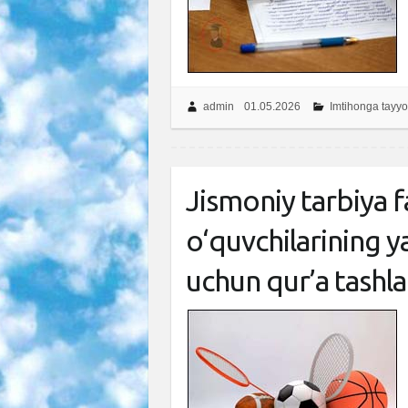
admin
01.05.2026
Imtihonga tayyo
Jismoniy tarbiya 
o‘quvchilarining y
uchun qur’a tashl