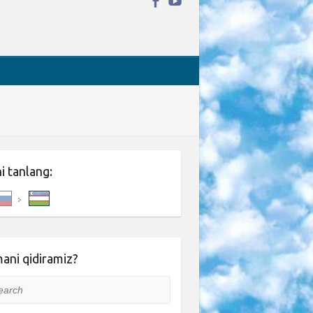
ni tanlang:
ani qidiramiz?
rch