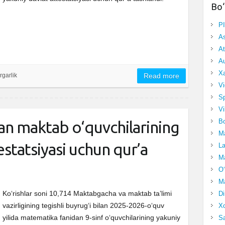
Bo‘
P
A
At
Au
Xa
rgarlik
Read more
Vi
Sp
Vi
Bo
n maktab o‘quvchilarining
Ma
estatsiyasi uchun qur’a
La
Ma
O‘
Ma
Ko‘rishlar soni 10,714 Maktabgacha va maktab taʼlimi
Di
vazirligining tegishli buyrugʻi bilan 2025-2026-oʻquv
Xo
yilida matematika fanidan 9-sinf o‘quvchilarining yakuniy
Sa